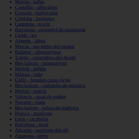
Murcia - bullas
Castellón - albocàsser
Granada - huétor-tájar
Córdoba - bujalance
Cantabria - reocín
Barcelona - monistrol-de-montserrat
Lleida - les
Almería - albox
Murcia - san-pedro-del-pinatar
Badajoz - alburquerque
Toledo - casarrubios-del-monte
Illes-balears - puigpunyent
Madrid - griñón
Málaga - istán
Cádiz - benalup-casas-viejas
Illes-balears - ciutadella-de-menorca
Murcia - murcia
Valencia - quart-de-poblet
Navarra - viana
Illes-balears - palma-de-mallorca
Huesca - panticosa
León - cacabelos
Barcelona - moià
Alicante - monforte-del-cid
Zaragoza - utebo