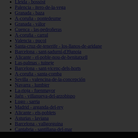
Lleida - bossòst
Palencia - itero-de-la-vega
Granada - baza
A-coruña - pontedeume
Granada - válor
Cuenca - las-pedroñeras
A-coruña - carral
Valencia - puçol
Santa-cruz-de-tenerife - los-llanos-de-aridane
Barcelona - sant-sadurní-d39anoia
Alicante - el-poble-nou-de-benitatxell
Las-palmas - tuineje
Barcelona - sant-vicenç-dels-horts
A-coruña - santa-comba
Sevilla - valencina-de-la-concepción
Navarra - lumbier
La-rioja - fuenmayor
Jaén - villanueva-del-arzobispo
Lugo - sarria
Madrid - arganda-del-rey
Alicante - els-poblets
Asturias - laviana
Barcelona - vallgorguina
Cantabria - santillana-del-mar
Zamora - santa-maría-de-la-vega