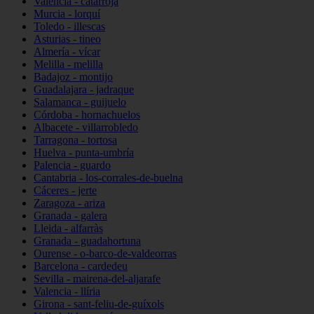
Valencia - catarroja
Murcia - lorquí
Toledo - illescas
Asturias - tineo
Almería - vícar
Melilla - melilla
Badajoz - montijo
Guadalajara - jadraque
Salamanca - guijuelo
Córdoba - hornachuelos
Albacete - villarrobledo
Tarragona - tortosa
Huelva - punta-umbría
Palencia - guardo
Cantabria - los-corrales-de-buelna
Cáceres - jerte
Zaragoza - ariza
Granada - galera
Lleida - alfarràs
Granada - guadahortuna
Ourense - o-barco-de-valdeorras
Barcelona - cardedeu
Sevilla - mairena-del-aljarafe
Valencia - llíria
Girona - sant-feliu-de-guíxols