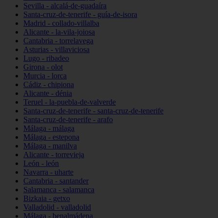
Sevilla - alcalá-de-guadaíra
Santa-cruz-de-tenerife - guía-de-isora
Madrid - collado-villalba
Alicante - la-vila-joiosa
Cantabria - torrelavega
Asturias - villaviciosa
Lugo - ribadeo
Girona - olot
Murcia - lorca
Cádiz - chipiona
Alicante - dénia
Teruel - la-puebla-de-valverde
Santa-cruz-de-tenerife - santa-cruz-de-tenerife
Santa-cruz-de-tenerife - arafo
Málaga - málaga
Málaga - estepona
Málaga - manilva
Alicante - torrevieja
León - león
Navarra - uharte
Cantabria - santander
Salamanca - salamanca
Bizkaia - getxo
Valladolid - valladolid
Málaga - benalmádena