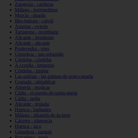
Zaragoza - cariñena
Málaga - torremolinos
Murcia - abarán
Illes-balears - calvià
Asturias - oviedo
Tarragona - montblanc
Alicante - benidorm
Alicante - alicante
Pontevedra - vigo
Gipuzkoa - san-sebastián
Córdoba - córdoba
A-coruña - betanzos
Córdoba - iznájar
Las-palmas - las-palmas-de-gran-canaria
Granada - almuñécar
Almería - mojácar
Cádiz - el-puerto-de-santa-maría
Cádiz - tarifa
Alicante - teulada
Huesca - barbastro
Málaga - alhaurín-de-la-torre
Cáceres - plasencia
Huesca - jaca
Gipuzkoa - zarautz
Barcelona - gavà