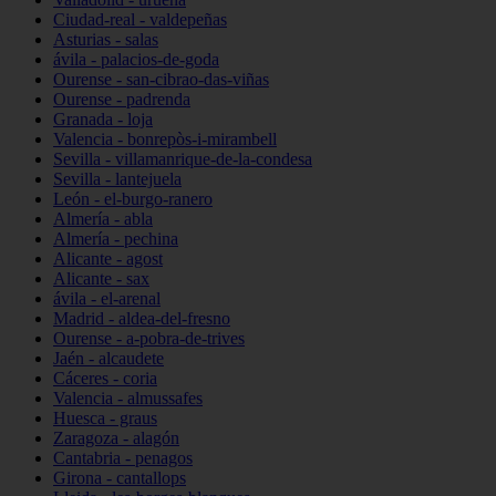
Ciudad-real - valdepeñas
Asturias - salas
ávila - palacios-de-goda
Ourense - san-cibrao-das-viñas
Ourense - padrenda
Granada - loja
Valencia - bonrepòs-i-mirambell
Sevilla - villamanrique-de-la-condesa
Sevilla - lantejuela
León - el-burgo-ranero
Almería - abla
Almería - pechina
Alicante - agost
Alicante - sax
ávila - el-arenal
Madrid - aldea-del-fresno
Ourense - a-pobra-de-trives
Jaén - alcaudete
Cáceres - coria
Valencia - almussafes
Huesca - graus
Zaragoza - alagón
Cantabria - penagos
Girona - cantallops