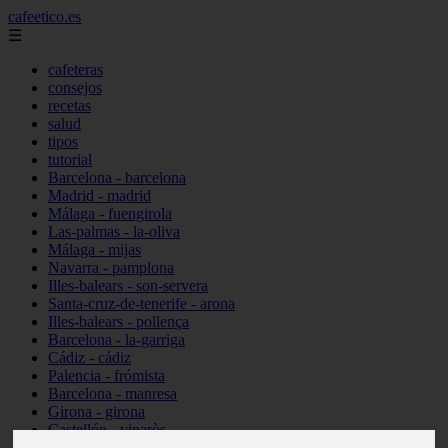
cafeetico.es
☰
cafeteras
consejos
recetas
salud
tipos
tutorial
Barcelona - barcelona
Madrid - madrid
Málaga - fuengirola
Las-palmas - la-oliva
Málaga - mijas
Navarra - pamplona
Illes-balears - son-servera
Santa-cruz-de-tenerife - arona
Illes-balears - pollença
Barcelona - la-garriga
Cádiz - cádiz
Palencia - frómista
Barcelona - manresa
Girona - girona
Castellón - vinaròs
Illes-balears - capdepera