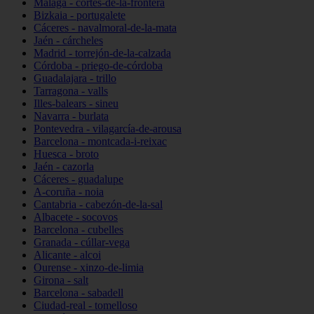
Málaga - cortes-de-la-frontera
Bizkaia - portugalete
Cáceres - navalmoral-de-la-mata
Jaén - cárcheles
Madrid - torrejón-de-la-calzada
Córdoba - priego-de-córdoba
Guadalajara - trillo
Tarragona - valls
Illes-balears - sineu
Navarra - burlata
Pontevedra - vilagarcía-de-arousa
Barcelona - montcada-i-reixac
Huesca - broto
Jaén - cazorla
Cáceres - guadalupe
A-coruña - noia
Cantabria - cabezón-de-la-sal
Albacete - socovos
Barcelona - cubelles
Granada - cúllar-vega
Alicante - alcoi
Ourense - xinzo-de-limia
Girona - salt
Barcelona - sabadell
Ciudad-real - tomelloso