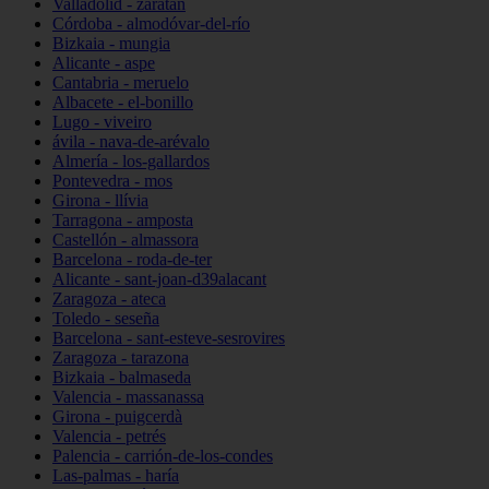
Valladolid - zaratán
Córdoba - almodóvar-del-río
Bizkaia - mungia
Alicante - aspe
Cantabria - meruelo
Albacete - el-bonillo
Lugo - viveiro
ávila - nava-de-arévalo
Almería - los-gallardos
Pontevedra - mos
Girona - llívia
Tarragona - amposta
Castellón - almassora
Barcelona - roda-de-ter
Alicante - sant-joan-d39alacant
Zaragoza - ateca
Toledo - seseña
Barcelona - sant-esteve-sesrovires
Zaragoza - tarazona
Bizkaia - balmaseda
Valencia - massanassa
Girona - puigcerdà
Valencia - petrés
Palencia - carrión-de-los-condes
Las-palmas - haría