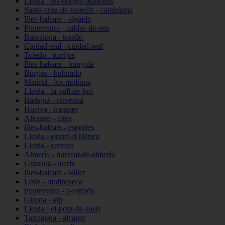
Lleida - les-borges-blanques
Santa-cruz-de-tenerife - candelaria
Illes-balears - algaida
Pontevedra - caldas-de-reis
Barcelona - torelló
Ciudad-real - ciudad-real
Toledo - torrijos
Illes-balears - bunyola
Burgos - belorado
Madrid - los-molinos
Lleida - la-vall-de-boí
Badajoz - olivenza
Huelva - moguer
Alicante - altea
Illes-balears - esporles
Lleida - esterri-d39àneu
Lleida - cervera
Almería - huércal-de-almería
Granada - atarfe
Illes-balears - sóller
León - molinaseca
Pontevedra - a-estrada
Girona - alp
Lleida - el-pont-de-suert
Tarragona - alcanar