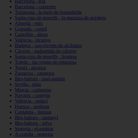
Barcelona - teià
Barcelona - casserres
Tarragona - la-torre-de-fontaubella
Santa-cruz-de-tenerife - la-matanza-de-acentejo
Almería - enix
Granada - castril
Castellón - altura
Valencia - picanya
Badajoz - san-vicente-de-alcántara
Cáceres - malpartida-de-cáceres
Santa-cruz-de-tenerife - frontera
Toledo - las-ventas-de-retamosa
Teruel - alcorisa
Zaragoza - zaragoza
Illes-balears - maó-mahón
Sevilla - pilas
Murcia - cartagena
Navarra - castejón
Valencia - sedaví
Huesca - sariñena
Cantabria - limpias
Illes-balears - santanyí
Illes-balears - selva
Segovia - el-espinar
A-coruña - negreira