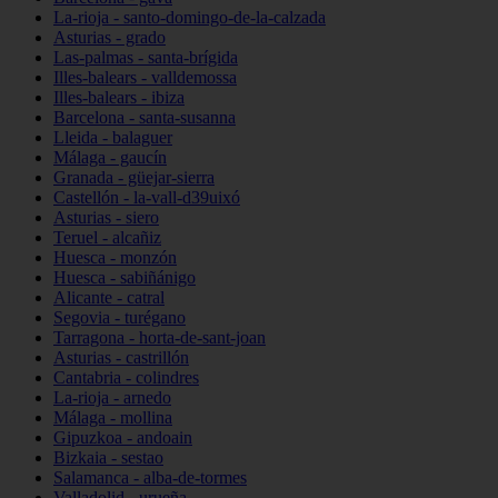
La-rioja - santo-domingo-de-la-calzada
Asturias - grado
Las-palmas - santa-brígida
Illes-balears - valldemossa
Illes-balears - ibiza
Barcelona - santa-susanna
Lleida - balaguer
Málaga - gaucín
Granada - güejar-sierra
Castellón - la-vall-d39uixó
Asturias - siero
Teruel - alcañiz
Huesca - monzón
Huesca - sabiñánigo
Alicante - catral
Segovia - turégano
Tarragona - horta-de-sant-joan
Asturias - castrillón
Cantabria - colindres
La-rioja - arnedo
Málaga - mollina
Gipuzkoa - andoain
Bizkaia - sestao
Salamanca - alba-de-tormes
Valladolid - urueña