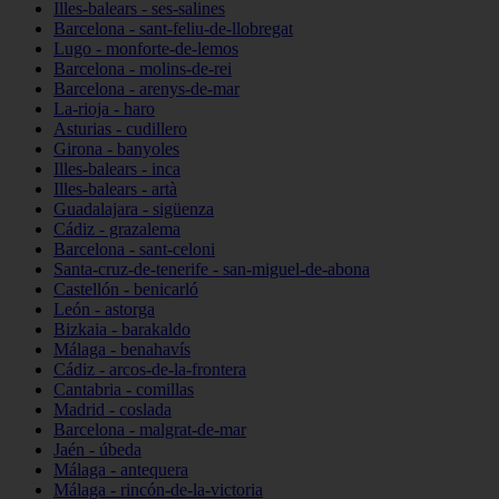
Illes-balears - ses-salines
Barcelona - sant-feliu-de-llobregat
Lugo - monforte-de-lemos
Barcelona - molins-de-rei
Barcelona - arenys-de-mar
La-rioja - haro
Asturias - cudillero
Girona - banyoles
Illes-balears - inca
Illes-balears - artà
Guadalajara - sigüenza
Cádiz - grazalema
Barcelona - sant-celoni
Santa-cruz-de-tenerife - san-miguel-de-abona
Castellón - benicarló
León - astorga
Bizkaia - barakaldo
Málaga - benahavís
Cádiz - arcos-de-la-frontera
Cantabria - comillas
Madrid - coslada
Barcelona - malgrat-de-mar
Jaén - úbeda
Málaga - antequera
Málaga - rincón-de-la-victoria