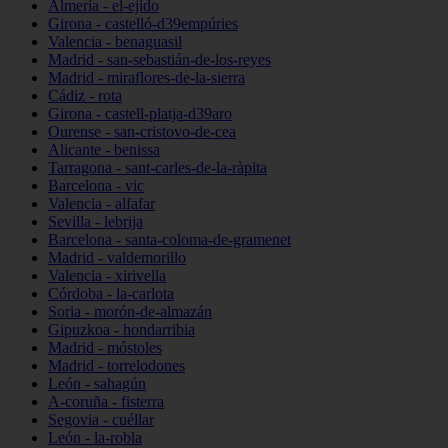
Almería - el-ejido
Girona - castelló-d39empúries
Valencia - benaguasil
Madrid - san-sebastián-de-los-reyes
Madrid - miraflores-de-la-sierra
Cádiz - rota
Girona - castell-platja-d39aro
Ourense - san-cristovo-de-cea
Alicante - benissa
Tarragona - sant-carles-de-la-ràpita
Barcelona - vic
Valencia - alfafar
Sevilla - lebrija
Barcelona - santa-coloma-de-gramenet
Madrid - valdemorillo
Valencia - xirivella
Córdoba - la-carlota
Soria - morón-de-almazán
Gipuzkoa - hondarribia
Madrid - móstoles
Madrid - torrelodones
León - sahagún
A-coruña - fisterra
Segovia - cuéllar
León - la-robla