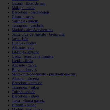
Girona - lloret-de-mar
Málaga - ronda
Barcelona - castelldefels
Girona - roses
Valencia - gandia
Tarragona - cambrils
Madrid - alcalá-de-henares
Santa-cruz-de-tenerife - breña-alta
Jaén - jaén
Huelva - huelva
Alicante - calp
La-rioja - logroño
Cádiz - jerez-de-la-frontera
Lleida - lleida
Alicante - xàbia
Burgos - burgos
Santa-cruz-de-tenerife - puerto-de-la-cruz
Almería - almería
Barcelona - terrassa
Tarragona - salou
Toledo - toledo
Barcelona - sitges
álava - vitoria-gasteiz
Bizkaia - bilbao
Madrid - tres-cantos