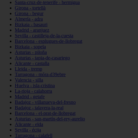
Santa-cruz-de-tenerife - hermigua
Girona - tortellà
Girona - begur
Almería - adra
Bizkaia - basauri
Madrid - aranjuez
Sevilla - castilleja-de-la-cuesta
Barcelona - esplugues-de-llobregat
Bizkaia - sopela
Asturias - piloña
Asturias - tapia-de-casariego
Alicante - castalla
Lleida - tremp
Tarragona - móra-d39ebre
Valencia - silla
Huelva - isla-cristina
La-rioja - calahorra
Madrid - getafe
Badajoz - villanueva-del-fresno
Badajoz - talavera-la-real
Barcelona - el-prat-de-llobregat
Asturias - san-martín-del-rey-aurelio
Alicante - elda
Sevilla - écija
Tarragona - calafell