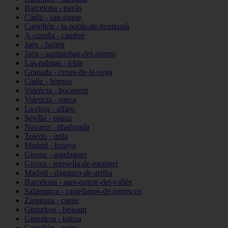
Barcelona - navàs
Cádiz - san-roque
Castellón - la-pobla-de-benifassà
A-coruña - cambre
Jaén - bailén
Jaén - santisteban-del-puerto
Las-palmas - telde
Granada - cenes-de-la-vega
Cádiz - bornos
Valencia - bocairent
Valencia - sueca
La-rioja - alfaro
Sevilla - osuna
Navarra - ribaforada
Toledo - urda
Madrid - lozoya
Girona - argelaguer
Girona - torroella-de-montgrí
Madrid - daganzo-de-arriba
Barcelona - sant-quirze-del-vallès
Salamanca - castellanos-de-moriscos
Zaragoza - caspe
Gipuzkoa - beasain
Gipuzkoa - tolosa
Castellón - nules