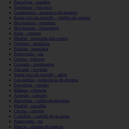
Barcelona - manlleu
Tarragona - vila-seca
Guadalajara - azuqueca-de-henares
Santa-cruz-de-tenerife - vilaflor-de-chasna
Illes-balears - fornalutx
Illes-balears - formentera
Soria - vinuesa
Madrid - mejorada-del-campo
Ourense - ribadavia
Bizkaia - mundaka
Pontevedra - oia
Girona - vidreres
Granada - pampaneira
Alicante - novelda
Santa-cruz-de-tenerife - adeje
Las-palmas - santa-lucía-de-tirajana
Barcelona - ripollet
Málaga - cómpeta
Asturias - cabrales
Barcelona - caldes-de-montbui
Madrid - rascafría
Girona - calonge
Castellón - castelló-de-la-plana
Pontevedra - tui
Murcia - alhama-de-murcia