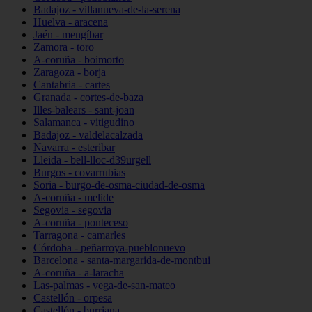
Badajoz - villanueva-de-la-serena
Huelva - aracena
Jaén - mengíbar
Zamora - toro
A-coruña - boimorto
Zaragoza - borja
Cantabria - cartes
Granada - cortes-de-baza
Illes-balears - sant-joan
Salamanca - vitigudino
Badajoz - valdelacalzada
Navarra - esteribar
Lleida - bell-lloc-d39urgell
Burgos - covarrubias
Soria - burgo-de-osma-ciudad-de-osma
A-coruña - melide
Segovia - segovia
A-coruña - ponteceso
Tarragona - camarles
Córdoba - peñarroya-pueblonuevo
Barcelona - santa-margarida-de-montbui
A-coruña - a-laracha
Las-palmas - vega-de-san-mateo
Castellón - orpesa
Castellón - burriana