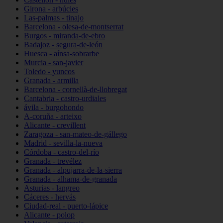
Girona - arbúcies
Las-palmas - tinajo
Barcelona - olesa-de-montserrat
Burgos - miranda-de-ebro
Badajoz - segura-de-león
Huesca - aínsa-sobrarbe
Murcia - san-javier
Toledo - yuncos
Granada - armilla
Barcelona - cornellà-de-llobregat
Cantabria - castro-urdiales
ávila - burgohondo
A-coruña - arteixo
Alicante - crevillent
Zaragoza - san-mateo-de-gállego
Madrid - sevilla-la-nueva
Córdoba - castro-del-río
Granada - trevélez
Granada - alpujarra-de-la-sierra
Granada - alhama-de-granada
Asturias - langreo
Cáceres - hervás
Ciudad-real - puerto-lápice
Alicante - polop