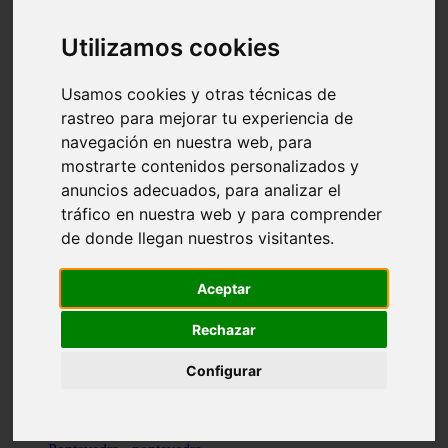
Valencia - valencia
Málaga - nerja
Utilizamos cookies
Girona - blanes
A-coruña - santiago-de-compostela
Málaga - marbella
Usamos cookies y otras técnicas de
Tarragona - tarragona
rastreo para mejorar tu experiencia de
Asturias - gijón
navegación en nuestra web, para
Girona - figueres
Alicante - santa-pola
mostrarte contenidos personalizados y
Madrid - leganés
anuncios adecuados, para analizar el
Almería - roquetas-de-mar
tráfico en nuestra web y para comprender
Girona - tossa-de-mar
Barcelona - sant-cugat-del-vallès
de donde llegan nuestros visitantes.
Alicante - l39alfàs-del-pi
Barcelona - vilanova-i-la-geltrú
Illes-balears - alcúdia
Aceptar
Castellón - peñíscola
Barcelona - mataró
Rechazar
ávila - ávila
Illes-balears - sant-antoni-de-portmany
Configurar
Illes-balears - sant-josep-de-sa-talaia
Tarragona - reus
Barcelona - badalona
Santa-cruz-de-tenerife - san-cristóbal-de-la-laguna