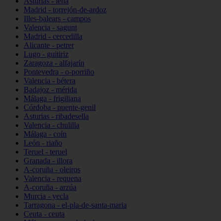
Asturias - lena
Madrid - torrejón-de-ardoz
Illes-balears - campos
Valencia - sagunt
Madrid - cercedilla
Alicante - petrer
Lugo - guitiriz
Zaragoza - alfajarín
Pontevedra - o-porriño
Valencia - bétera
Badajoz - mérida
Málaga - frigiliana
Córdoba - puente-genil
Asturias - ribadesella
Valencia - chulilla
Málaga - coín
León - riaño
Teruel - teruel
Granada - illora
A-coruña - oleiros
Valencia - requena
A-coruña - arzúa
Murcia - yecla
Tarragona - el-pla-de-santa-maria
Ceuta - ceuta