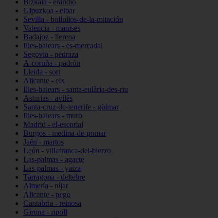
Bizkaia - erandio
Gipuzkoa - eibar
Sevilla - bollullos-de-la-mitación
Valencia - manises
Badajoz - llerena
Illes-balears - es-mercadal
Segovia - pedraza
A-coruña - padrón
Lleida - sort
Alicante - elx
Illes-balears - santa-eulària-des-riu
Asturias - avilés
Santa-cruz-de-tenerife - güímar
Illes-balears - muro
Madrid - el-escorial
Burgos - medina-de-pomar
Jaén - martos
León - villafranca-del-bierzo
Las-palmas - agaete
Las-palmas - yaiza
Tarragona - deltebre
Almería - níjar
Alicante - pego
Cantabria - reinosa
Girona - ripoll