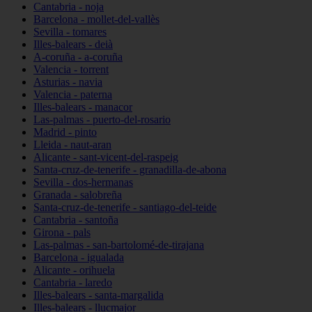
Cantabria - noja
Barcelona - mollet-del-vallès
Sevilla - tomares
Illes-balears - deià
A-coruña - a-coruña
Valencia - torrent
Asturias - navia
Valencia - paterna
Illes-balears - manacor
Las-palmas - puerto-del-rosario
Madrid - pinto
Lleida - naut-aran
Alicante - sant-vicent-del-raspeig
Santa-cruz-de-tenerife - granadilla-de-abona
Sevilla - dos-hermanas
Granada - salobreña
Santa-cruz-de-tenerife - santiago-del-teide
Cantabria - santoña
Girona - pals
Las-palmas - san-bartolomé-de-tirajana
Barcelona - igualada
Alicante - orihuela
Cantabria - laredo
Illes-balears - santa-margalida
Illes-balears - llucmajor