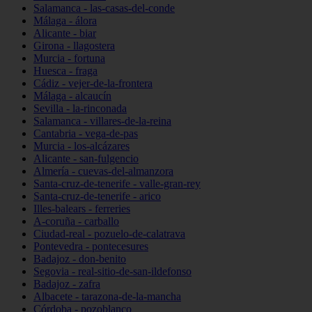
Salamanca - las-casas-del-conde
Málaga - álora
Alicante - biar
Girona - llagostera
Murcia - fortuna
Huesca - fraga
Cádiz - vejer-de-la-frontera
Málaga - alcaucín
Sevilla - la-rinconada
Salamanca - villares-de-la-reina
Cantabria - vega-de-pas
Murcia - los-alcázares
Alicante - san-fulgencio
Almería - cuevas-del-almanzora
Santa-cruz-de-tenerife - valle-gran-rey
Santa-cruz-de-tenerife - arico
Illes-balears - ferreries
A-coruña - carballo
Ciudad-real - pozuelo-de-calatrava
Pontevedra - pontecesures
Badajoz - don-benito
Segovia - real-sitio-de-san-ildefonso
Badajoz - zafra
Albacete - tarazona-de-la-mancha
Córdoba - pozoblanco