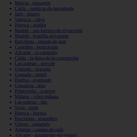
Murcia - mazarrón
Cádiz - sanlúcar-de-barrameda
Jaén - linares
Valencia - oliva
Huesca - grañén
Madrid - san-lorenzo-de-el-escorial
Madrid - boadilla-del-monte
Barcelona - pineda-de-mar
Castellón - benicàssim
Alicante - el-campello
Cádiz - la-línea-de-la-concepción
Las-palmas - arrecife
Granada - granada
Granada - motril
Huelva - ayamonte
Gipuzkoa - irun
Pontevedra - o-grove
Málaga - vélez-málaga
Las-palmas - tías
Soria - soria
Huesca - huesca
Barcelona - granollers
Girona - cadaqués
Asturias - cangas-de-onís
Alicante - guardamar-del-segura