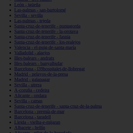
León - igüeña
Las-palmas - san-bartolomé
Sevilla - sevilla
Las-palmas - tejeda
Santa-cruz-de-tenerife - puntagorda
Santa-cruz-de-tenerife - la-orotava
Santa-cruz-de-tenerife - fasnia
Santa-cruz-de-tenerife - los-realejos
Valencia - el-puig-de-santa-maría
Valladolid - alaejos
Illes-balears - andratx
Illes-balears - banyalbufar
Barcelona - l39hospitalet-de-llobregat
Madrid - pelayos-de-la-presa
Madrid - galapagar
Sevilla - utrera
A-coruña - cedeira
Alicante - ondara
Sevilla - camas
Santa-cruz-de-tenerife - santa-cruz-de-la-palma
Barcelona - premià-de-mar
Barcelona - taradell
Lleida - vielha-e-mijaran
Albacete - hellín
Alicante - pilar-de-la-horadada