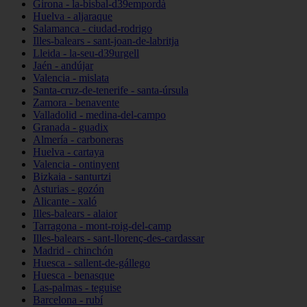
Girona - la-bisbal-d39empordà
Huelva - aljaraque
Salamanca - ciudad-rodrigo
Illes-balears - sant-joan-de-labritja
Lleida - la-seu-d39urgell
Jaén - andújar
Valencia - mislata
Santa-cruz-de-tenerife - santa-úrsula
Zamora - benavente
Valladolid - medina-del-campo
Granada - guadix
Almería - carboneras
Huelva - cartaya
Valencia - ontinyent
Bizkaia - santurtzi
Asturias - gozón
Alicante - xaló
Illes-balears - alaior
Tarragona - mont-roig-del-camp
Illes-balears - sant-llorenç-des-cardassar
Madrid - chinchón
Huesca - sallent-de-gállego
Huesca - benasque
Las-palmas - teguise
Barcelona - rubí