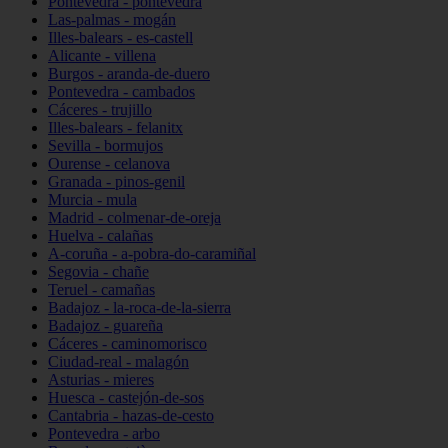
Pontevedra - pontevedra
Las-palmas - mogán
Illes-balears - es-castell
Alicante - villena
Burgos - aranda-de-duero
Pontevedra - cambados
Cáceres - trujillo
Illes-balears - felanitx
Sevilla - bormujos
Ourense - celanova
Granada - pinos-genil
Murcia - mula
Madrid - colmenar-de-oreja
Huelva - calañas
A-coruña - a-pobra-do-caramiñal
Segovia - chañe
Teruel - camañas
Badajoz - la-roca-de-la-sierra
Badajoz - guareña
Cáceres - caminomorisco
Ciudad-real - malagón
Asturias - mieres
Huesca - castejón-de-sos
Cantabria - hazas-de-cesto
Pontevedra - arbo