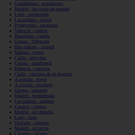
Guadalajara - guadalajara
Madrid - las-rozas-de-madrid
León - ponferrada
Las-palmas - pájara
Pontevedra - sanxenxo
Valencia - cullera
Barcelona - calella
Girona - l39escala
Illes-balears - consell
Málaga - torrox
Cádiz - algeciras
Girona - palafrugell
Palencia - palencia
Cádiz - chiclana-de-la-frontera
A-coruña - ferrol
A-coruña - monfero
Girona - palamós
Madrid - fuenlabrada
Las-palmas - antigua
Cuenca - cuenca
Madrid - alcobendas
Lugo - lugo
Ourense - ourense
Madrid - alcorcón
Cáceres - cáceres