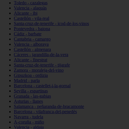
Toledo - cazalegas
Valencia - alaquàs
Alicante - ibi
Castellón - vila-real
Santa-cruz-de-tenerife - icod-de-los-vinos
Pontevedra - baiona
Cádiz - barbate
Cantabria - camargo
Valencia - alboraya
Castellón - almenara
Cáceres - jarandilla-de-la-vera
Alicante - finestrat
Santa-cruz-de-tenerife - tijarafe
Zamora - moraleja-del-vino
Gipuzkoa - ordizia
Madrid - parla
Barcelona - castellet-i-la-gornal
Sevilla - espartinas
Granada - las-gabias
Asturias - llanes
Salamanca - peñaranda-de-bracamonte
Barcelona - vilafranca-del-penedès
Navarra - tudela
A-coruña - miño
Valencia - aldaia