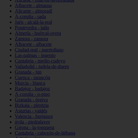
Albacete - almansa
Alicante - almoradí
A-coruña - sada
Jaén - alcalá-la-real
Pontevedra - lalín
Almería - huércal-overa
Zamora - zamora
Albacete - albacete
Ciudad-real - puertollano
Las-palmas - ingenio
Cantabria - medio-cudeyo
Valladolid - tudela-de-duero
Granada - jun
Cuenca - tarancón
Murcia - blanca
Badajoz - badajoz
A-coruña - o-pino
Granada - órgiva
Bizkaia - plentzia
Asturias - valdés
Valencia - burjassot
ávila - piedralaves
Girona - la-jonquera
Cantabria - cabezón-de-liébana