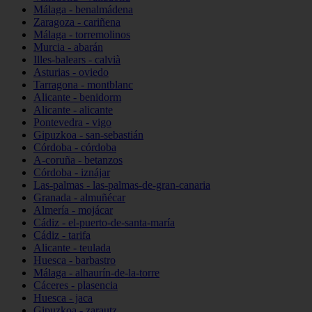
Málaga - benalmádena
Zaragoza - cariñena
Málaga - torremolinos
Murcia - abarán
Illes-balears - calvià
Asturias - oviedo
Tarragona - montblanc
Alicante - benidorm
Alicante - alicante
Pontevedra - vigo
Gipuzkoa - san-sebastián
Córdoba - córdoba
A-coruña - betanzos
Córdoba - iznájar
Las-palmas - las-palmas-de-gran-canaria
Granada - almuñécar
Almería - mojácar
Cádiz - el-puerto-de-santa-maría
Cádiz - tarifa
Alicante - teulada
Huesca - barbastro
Málaga - alhaurín-de-la-torre
Cáceres - plasencia
Huesca - jaca
Gipuzkoa - zarautz