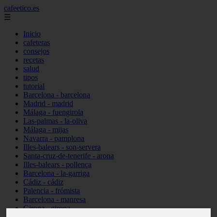
cafeetico.es
☰
Inicio
cafeteras
consejos
recetas
salud
tipos
tutorial
Barcelona - barcelona
Madrid - madrid
Málaga - fuengirola
Las-palmas - la-oliva
Málaga - mijas
Navarra - pamplona
Illes-balears - son-servera
Santa-cruz-de-tenerife - arona
Illes-balears - pollença
Barcelona - la-garriga
Cádiz - cádiz
Palencia - frómista
Barcelona - manresa
Girona - girona
Castellón - vinaròs