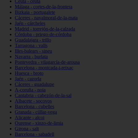
Ceuta - ceuta
Málaga - cortes-de-la-frontera
Bizkaia - portugalete
Cáceres - navalmoral-de-la-mata
Jaén - cárcheles
Madrid - torrejón-de-la-calzada
Córdoba - priego-de-córdoba
Guadalajara - trillo
Tarragona - valls
Illes-balears - sineu
Navarra - burlata
Pontevedra - vilagarcía-de-arousa
Barcelona - montcada-i-reixac
Huesca - broto
Jaén - cazorla
Cáceres - guadalupe
A-coruña - noia
Cantabria - cabezón-de-la-sal
Albacete - socovos
Barcelona - cubelles
Granada - cúllar-vega
Alicante - alcoi
Ourense - xinzo-de-limia
Girona - salt
Barcelona - sabadell