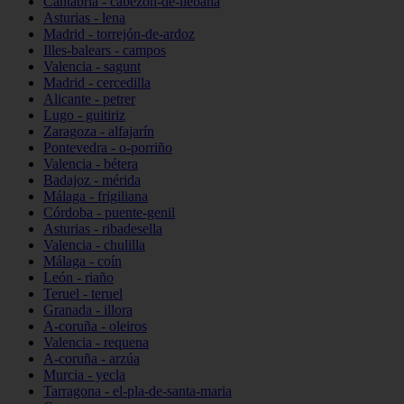
Cantabria - cabezón-de-liébana
Asturias - lena
Madrid - torrejón-de-ardoz
Illes-balears - campos
Valencia - sagunt
Madrid - cercedilla
Alicante - petrer
Lugo - guitiriz
Zaragoza - alfajarín
Pontevedra - o-porriño
Valencia - bétera
Badajoz - mérida
Málaga - frigiliana
Córdoba - puente-genil
Asturias - ribadesella
Valencia - chulilla
Málaga - coín
León - riaño
Teruel - teruel
Granada - illora
A-coruña - oleiros
Valencia - requena
A-coruña - arzúa
Murcia - yecla
Tarragona - el-pla-de-santa-maria