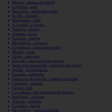
Murcia - alhama-de-murcia
Cantabria - noja
Barcelona - mollet-del-vallès
Sevilla - tomares
Illes-balears - deià
A-coruña - a-coruña
Valencia - torrent
Asturias - navia
Valencia - paterna
Illes-balears - manacor
Las-palmas - puerto-del-rosario
Madrid - pinto
Lleida - naut-aran
Alicante - sant-vicent-del-raspeig
Santa-cruz-de-tenerife - granadilla-de-abona
Sevilla - dos-hermanas
Granada - salobreña
Santa-cruz-de-tenerife - santiago-del-teide
Cantabria - santoña
Girona - pals
Las-palmas - san-bartolomé-de-tirajana
Barcelona - igualada
Alicante - orihuela
Cantabria - laredo
Illes-balears - santa-margalida