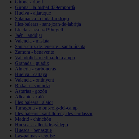
Girona - ripoll
Girona - la-bisbal-d39empordà
Huelva - aljaraque
Salamanca - ciudad-rodrigo
Illes-balears - sant-joan-de-labritja
Lleida - la-seu-d39urgell
Jaén - andújar
Valencia - mislata
Santa-cruz-de-tenerife - santa-úrsula
Zamora - benavente
Valladolid - medina-del-campo
Granada - guadix
Almería - carboneras
Huelva - cartaya
Valencia - ontinyent
Bizkaia - santurtzi
Asturias - gozón
Alicante - xaló
Illes-balears - alaior
Tarragona - mont-roig-del-camp
Illes-balears - sant-llorenç-des-cardassar
Madrid - chinchón
Huesca - sallent-de-gállego
Huesca - benasque
Las-palmas - teguise