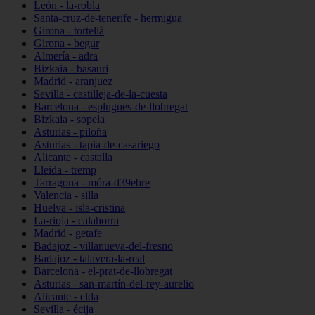
León - la-robla
Santa-cruz-de-tenerife - hermigua
Girona - tortellà
Girona - begur
Almería - adra
Bizkaia - basauri
Madrid - aranjuez
Sevilla - castilleja-de-la-cuesta
Barcelona - esplugues-de-llobregat
Bizkaia - sopela
Asturias - piloña
Asturias - tapia-de-casariego
Alicante - castalla
Lleida - tremp
Tarragona - móra-d39ebre
Valencia - silla
Huelva - isla-cristina
La-rioja - calahorra
Madrid - getafe
Badajoz - villanueva-del-fresno
Badajoz - talavera-la-real
Barcelona - el-prat-de-llobregat
Asturias - san-martín-del-rey-aurelio
Alicante - elda
Sevilla - écija