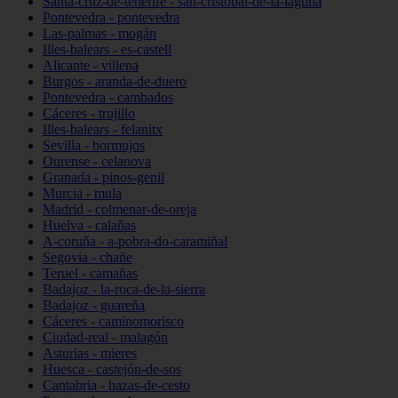
Santa-cruz-de-tenerife - san-cristóbal-de-la-laguna
Pontevedra - pontevedra
Las-palmas - mogán
Illes-balears - es-castell
Alicante - villena
Burgos - aranda-de-duero
Pontevedra - cambados
Cáceres - trujillo
Illes-balears - felanitx
Sevilla - bormujos
Ourense - celanova
Granada - pinos-genil
Murcia - mula
Madrid - colmenar-de-oreja
Huelva - calañas
A-coruña - a-pobra-do-caramiñal
Segovia - chañe
Teruel - camañas
Badajoz - la-roca-de-la-sierra
Badajoz - guareña
Cáceres - caminomorisco
Ciudad-real - malagón
Asturias - mieres
Huesca - castejón-de-sos
Cantabria - hazas-de-cesto