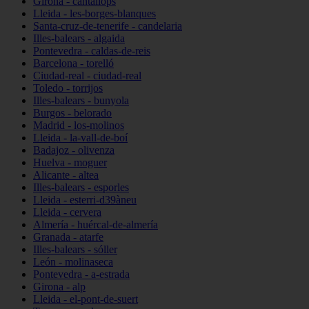
Girona - cantallops
Lleida - les-borges-blanques
Santa-cruz-de-tenerife - candelaria
Illes-balears - algaida
Pontevedra - caldas-de-reis
Barcelona - torelló
Ciudad-real - ciudad-real
Toledo - torrijos
Illes-balears - bunyola
Burgos - belorado
Madrid - los-molinos
Lleida - la-vall-de-boí
Badajoz - olivenza
Huelva - moguer
Alicante - altea
Illes-balears - esporles
Lleida - esterri-d39àneu
Lleida - cervera
Almería - huércal-de-almería
Granada - atarfe
Illes-balears - sóller
León - molinaseca
Pontevedra - a-estrada
Girona - alp
Lleida - el-pont-de-suert