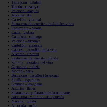
Tarragona - calafell
Toledo - cazalegas
Valencia - alaquàs
Alicante - ibi
Castellón - vila-real
Santa-cruz-de-tenerife - icod-de-los-vinos
Pontevedra - baiona
Cádiz - barbate
Cantabria - camargo
Valencia - alboraya
Castellón - almenara
Cáceres - jarandilla-de-la-vera
Alicante - finestrat
Santa-cruz-de-tenerife - tijarafe
Zamora - moraleja-del-vino
Gipuzkoa - ordizia
Madrid - parla
Barcelona - castellet-i-la-gornal
Sevilla - espartinas
Granada - las-gabias
Asturias - llanes
Salamanca - peñaranda-de-bracamonte
Barcelona - vilafranca-del-penedès
Navarra - tudela
A-coruña - miño