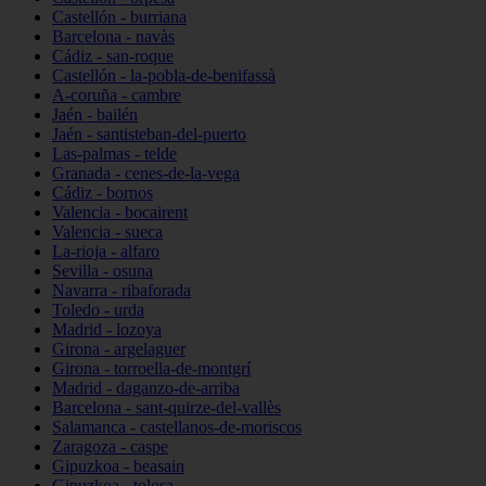
Castellón - burriana
Barcelona - navàs
Cádiz - san-roque
Castellón - la-pobla-de-benifassà
A-coruña - cambre
Jaén - bailén
Jaén - santisteban-del-puerto
Las-palmas - telde
Granada - cenes-de-la-vega
Cádiz - bornos
Valencia - bocairent
Valencia - sueca
La-rioja - alfaro
Sevilla - osuna
Navarra - ribaforada
Toledo - urda
Madrid - lozoya
Girona - argelaguer
Girona - torroella-de-montgrí
Madrid - daganzo-de-arriba
Barcelona - sant-quirze-del-vallès
Salamanca - castellanos-de-moriscos
Zaragoza - caspe
Gipuzkoa - beasain
Gipuzkoa - tolosa