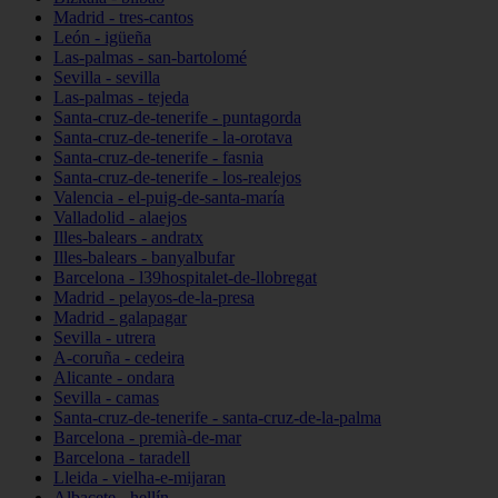
Madrid - tres-cantos
León - igüeña
Las-palmas - san-bartolomé
Sevilla - sevilla
Las-palmas - tejeda
Santa-cruz-de-tenerife - puntagorda
Santa-cruz-de-tenerife - la-orotava
Santa-cruz-de-tenerife - fasnia
Santa-cruz-de-tenerife - los-realejos
Valencia - el-puig-de-santa-maría
Valladolid - alaejos
Illes-balears - andratx
Illes-balears - banyalbufar
Barcelona - l39hospitalet-de-llobregat
Madrid - pelayos-de-la-presa
Madrid - galapagar
Sevilla - utrera
A-coruña - cedeira
Alicante - ondara
Sevilla - camas
Santa-cruz-de-tenerife - santa-cruz-de-la-palma
Barcelona - premià-de-mar
Barcelona - taradell
Lleida - vielha-e-mijaran
Albacete - hellín