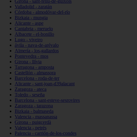
Girona - sant-feliu-de-guíxols
Valladolid - zaratán
Córdoba - almodóvar-del-río
Bizkaia - mungia
Alicante - aspe
Cantabria - meruelo
Albacete - el-bonillo
Lugo - viveiro
ávila - nava-de-arévalo
Almería - los-gallardos
Pontevedra - mos
Girona - llívia
Tarragona - amposta
Castellón - almassora
Barcelona - roda-de-ter
Alicante - sant-joan-d39alacant
Zaragoza - ateca
Toledo - seseña
Barcelona - sant-esteve-sesrovires
Zaragoza - tarazona
Bizkaia - balmaseda
Valencia - massanassa
Girona - puigcerdà
Valencia - petrés
Palencia - carrión-de-los-condes