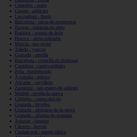
Castellón - nules
Girona - arbúcies
Las-palmas - tinajo
Barcelona - olesa-de-montserrat
Burgos - miranda-de-ebro
Badajoz - segura-de-león
Huesca - aínsa-sobrarbe
Murcia - san-javier
Toledo - yuncos
Granada - armilla
Barcelona - cornellà-de-llobregat
Cantabria - castro-urdiales
ávila - burgohondo
A-coruña - arteixo
Alicante - crevillent
Zaragoza - san-mateo-de-gállego
Madrid - sevilla-la-nueva
Córdoba - castro-del-río
Granada - trevélez
Granada - alpujarra-de-la-sierra
Granada - alhama-de-granada
Asturias - langreo
Cáceres - hervás
Ciudad-real - puerto-lápice