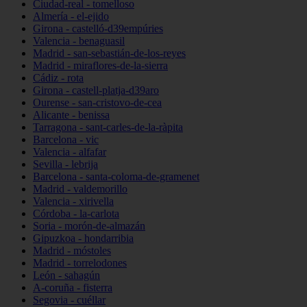
Ciudad-real - tomelloso
Almería - el-ejido
Girona - castelló-d39empúries
Valencia - benaguasil
Madrid - san-sebastián-de-los-reyes
Madrid - miraflores-de-la-sierra
Cádiz - rota
Girona - castell-platja-d39aro
Ourense - san-cristovo-de-cea
Alicante - benissa
Tarragona - sant-carles-de-la-ràpita
Barcelona - vic
Valencia - alfafar
Sevilla - lebrija
Barcelona - santa-coloma-de-gramenet
Madrid - valdemorillo
Valencia - xirivella
Córdoba - la-carlota
Soria - morón-de-almazán
Gipuzkoa - hondarribia
Madrid - móstoles
Madrid - torrelodones
León - sahagún
A-coruña - fisterra
Segovia - cuéllar