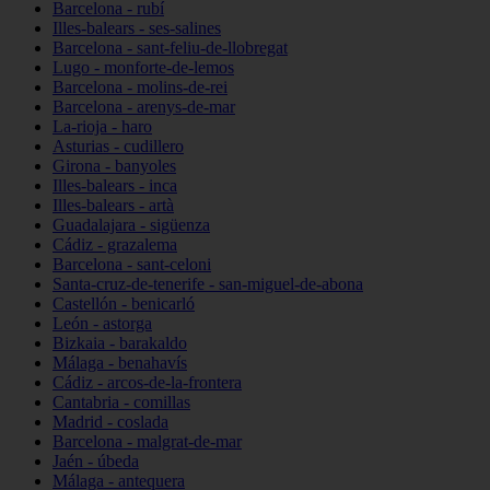
Barcelona - rubí
Illes-balears - ses-salines
Barcelona - sant-feliu-de-llobregat
Lugo - monforte-de-lemos
Barcelona - molins-de-rei
Barcelona - arenys-de-mar
La-rioja - haro
Asturias - cudillero
Girona - banyoles
Illes-balears - inca
Illes-balears - artà
Guadalajara - sigüenza
Cádiz - grazalema
Barcelona - sant-celoni
Santa-cruz-de-tenerife - san-miguel-de-abona
Castellón - benicarló
León - astorga
Bizkaia - barakaldo
Málaga - benahavís
Cádiz - arcos-de-la-frontera
Cantabria - comillas
Madrid - coslada
Barcelona - malgrat-de-mar
Jaén - úbeda
Málaga - antequera