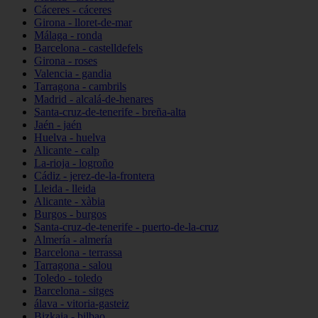
Cáceres - cáceres
Girona - lloret-de-mar
Málaga - ronda
Barcelona - castelldefels
Girona - roses
Valencia - gandia
Tarragona - cambrils
Madrid - alcalá-de-henares
Santa-cruz-de-tenerife - breña-alta
Jaén - jaén
Huelva - huelva
Alicante - calp
La-rioja - logroño
Cádiz - jerez-de-la-frontera
Lleida - lleida
Alicante - xàbia
Burgos - burgos
Santa-cruz-de-tenerife - puerto-de-la-cruz
Almería - almería
Barcelona - terrassa
Tarragona - salou
Toledo - toledo
Barcelona - sitges
álava - vitoria-gasteiz
Bizkaia - bilbao