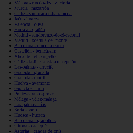
Málaga - rincón-de-la-victoria
Murcia - mazarrón
Cádiz - sanlúcar-de-barrameda
Jaén - linares
Valencia - oliva
Huesca - grañén
Madrid - san-lorenzo-de-el-escorial
Madrid - boadilla-del-monte
Barcelona - pineda-de-mar
Castellón - benicàssim
Alicante - el-campello
Cádiz - la-línea-de-la-concepción
Las-palmas - arrecife
Granada - granada
Granada - motril
Huelva - ayamonte
Gipuzkoa - irun
Pontevedra - o-grove
Málaga - vélez-málaga
Las-palmas - tías
Soria - soria
Huesca - huesca
Barcelona - granollers
Girona - cadaqués
Asturias - cangas-de-onís