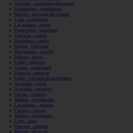
Alicante - guardamar-del-segura
Guadalajara - guadalajara
Madrid - las-rozas-de-madrid
León - ponferrada
Las-palmas - pájara
Pontevedra - sanxenxo
Valencia - cullera
Barcelona - calella
Girona - l39escala
Illes-balears - consell
Málaga - torrox
Cádiz - algeciras
Girona - palafrugell
Palencia - palencia
Cádiz - chiclana-de-la-frontera
A-coruña - ferrol
A-coruña - monfero
Girona - palamós
Madrid - fuenlabrada
Las-palmas - antigua
Cuenca - cuenca
Madrid - alcobendas
Lugo - lugo
Ourense - ourense
Madrid - alcorcón