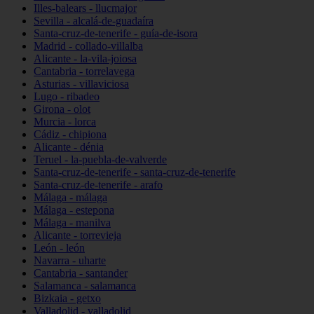
Illes-balears - llucmajor
Sevilla - alcalá-de-guadaíra
Santa-cruz-de-tenerife - guía-de-isora
Madrid - collado-villalba
Alicante - la-vila-joiosa
Cantabria - torrelavega
Asturias - villaviciosa
Lugo - ribadeo
Girona - olot
Murcia - lorca
Cádiz - chipiona
Alicante - dénia
Teruel - la-puebla-de-valverde
Santa-cruz-de-tenerife - santa-cruz-de-tenerife
Santa-cruz-de-tenerife - arafo
Málaga - málaga
Málaga - estepona
Málaga - manilva
Alicante - torrevieja
León - león
Navarra - uharte
Cantabria - santander
Salamanca - salamanca
Bizkaia - getxo
Valladolid - valladolid