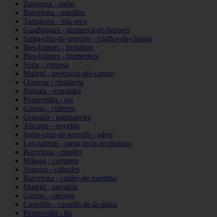
Zaragoza - utebo
Barcelona - manlleu
Tarragona - vila-seca
Guadalajara - azuqueca-de-henares
Santa-cruz-de-tenerife - vilaflor-de-chasna
Illes-balears - fornalutx
Illes-balears - formentera
Soria - vinuesa
Madrid - mejorada-del-campo
Ourense - ribadavia
Bizkaia - mundaka
Pontevedra - oia
Girona - vidreres
Granada - pampaneira
Alicante - novelda
Santa-cruz-de-tenerife - adeje
Las-palmas - santa-lucía-de-tirajana
Barcelona - ripollet
Málaga - cómpeta
Asturias - cabrales
Barcelona - caldes-de-montbui
Madrid - rascafría
Girona - calonge
Castellón - castelló-de-la-plana
Pontevedra - tui