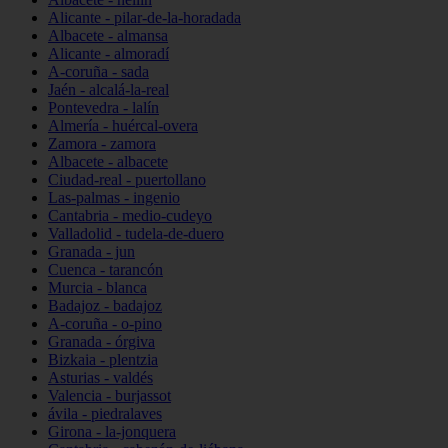
Alicante - pilar-de-la-horadada
Albacete - almansa
Alicante - almoradí
A-coruña - sada
Jaén - alcalá-la-real
Pontevedra - lalín
Almería - huércal-overa
Zamora - zamora
Albacete - albacete
Ciudad-real - puertollano
Las-palmas - ingenio
Cantabria - medio-cudeyo
Valladolid - tudela-de-duero
Granada - jun
Cuenca - tarancón
Murcia - blanca
Badajoz - badajoz
A-coruña - o-pino
Granada - órgiva
Bizkaia - plentzia
Asturias - valdés
Valencia - burjassot
ávila - piedralaves
Girona - la-jonquera