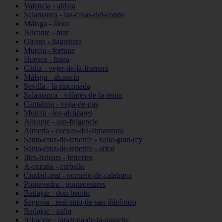
Valencia - aldaia
Salamanca - las-casas-del-conde
Málaga - álora
Alicante - biar
Girona - llagostera
Murcia - fortuna
Huesca - fraga
Cádiz - vejer-de-la-frontera
Málaga - alcaucín
Sevilla - la-rinconada
Salamanca - villares-de-la-reina
Cantabria - vega-de-pas
Murcia - los-alcázares
Alicante - san-fulgencio
Almería - cuevas-del-almanzora
Santa-cruz-de-tenerife - valle-gran-rey
Santa-cruz-de-tenerife - arico
Illes-balears - ferreries
A-coruña - carballo
Ciudad-real - pozuelo-de-calatrava
Pontevedra - pontecesures
Badajoz - don-benito
Segovia - real-sitio-de-san-ildefonso
Badajoz - zafra
Albacete - tarazona-de-la-mancha