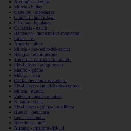
A-coruña - negreira
Murcia - bullas
Castellón - albocàsser
Granada - huétor-tájar
Córdoba - bujalance
Cantabria - reocín
Barcelona - monistrol-de-montserrat
Lleida - les
Almería - albox
Murcia - san-pedro-del-pinatar
Badajoz - alburquerque
Toledo - casarrubios-del-monte
Illes-balears - puigpunyent
Madrid - griñón
Málaga - istán
Cádiz - benalup-casas-viejas
Illes-balears - ciutadella-de-menorca
Murcia - murcia
Valencia - quart-de-poblet
Navarra - viana
Illes-balears - palma-de-mallorca
Huesca - panticosa
León - cacabelos
Barcelona - moià
Alicante - monforte-del-cid