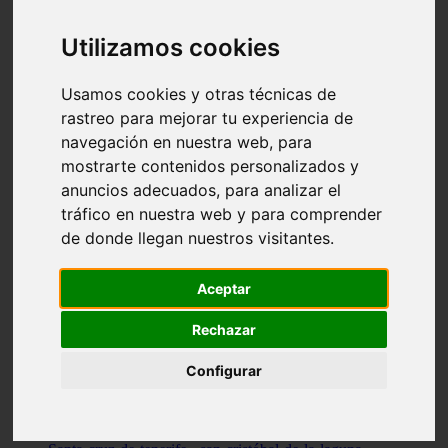
Illes-balears - capdepera
Valencia - valencia
Utilizamos cookies
Málaga - nerja
Girona - blanes
A-coruña - santiago-de-compostela
Usamos cookies y otras técnicas de
Málaga - marbella
rastreo para mejorar tu experiencia de
Tarragona - tarragona
navegación en nuestra web, para
Asturias - gijón
Girona - figueres
mostrarte contenidos personalizados y
Alicante - santa-pola
anuncios adecuados, para analizar el
Madrid - leganés
tráfico en nuestra web y para comprender
Almería - roquetas-de-mar
Girona - tossa-de-mar
de donde llegan nuestros visitantes.
Barcelona - sant-cugat-del-vallès
Alicante - l39alfàs-del-pi
Barcelona - vilanova-i-la-geltrú
Aceptar
Illes-balears - alcúdia
Castellón - peñíscola
Rechazar
Barcelona - mataró
ávila - ávila
Configurar
Illes-balears - sant-antoni-de-portmany
Illes-balears - sant-josep-de-sa-talaia
Tarragona - reus
Barcelona - badalona