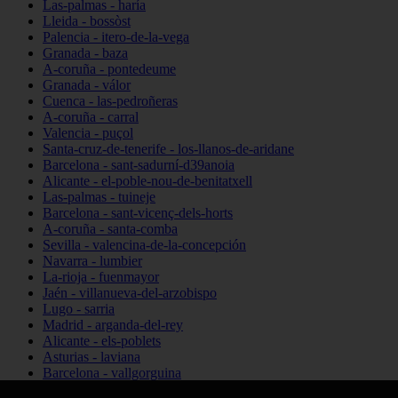
Las-palmas - haría
Lleida - bossòst
Palencia - itero-de-la-vega
Granada - baza
A-coruña - pontedeume
Granada - válor
Cuenca - las-pedroñeras
A-coruña - carral
Valencia - puçol
Santa-cruz-de-tenerife - los-llanos-de-aridane
Barcelona - sant-sadurní-d39anoia
Alicante - el-poble-nou-de-benitatxell
Las-palmas - tuineje
Barcelona - sant-vicenç-dels-horts
A-coruña - santa-comba
Sevilla - valencina-de-la-concepción
Navarra - lumbier
La-rioja - fuenmayor
Jaén - villanueva-del-arzobispo
Lugo - sarria
Madrid - arganda-del-rey
Alicante - els-poblets
Asturias - laviana
Barcelona - vallgorguina
Cantabria - santillana-del-mar