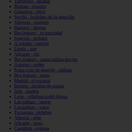
Tarragona - alcanar
Bizkaia - erandio
Gipuzkoa - eibar
Sevilla - bollullos-de-la-mitación
Valencia - manises
Badajoz - llerena
Illes-balears - es-mercadal
Segovia - pedraza
A-coruña - padrón
Lleida - sort
Alicante - elx
Illes-balears - santa-eulària-des-riu
Asturias - avilés
Santa-cruz-de-tenerife - güímar
Illes-balears - muro
Madrid - el-escorial
Burgos - medina-de-pomar
Jaén - martos
León - villafranca-del-bierzo
Las-palmas - agaete
Las-palmas - yaiza
Tarragona - deltebre
Almería - níjar
Alicante - pego
Cantabria - reinosa