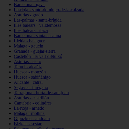
Barcelona - gavà
La-rioja - santo-domingo-de-la-calzada
Asturias - grado
Las-palmas - santa-brígida
Illes-balears - valldemossa
Illes-balears - ibiza
Barcelona - santa-susanna
Lleida - balaguer
Málaga - gaucín
Granada - güejar-sierra
Castellón - la-vall-d39uixó
Asturias - siero
Teruel - alcañiz
Huesca - monzón
Huesca - sabiñánigo
Alicante - catral
Segovia - turégano
Tarragona - horta-de-sant-joan
Asturias - castrillón
Cantabria - colindres
La-rioja - arnedo
Málaga - mollina
Gipuzkoa - andoain
Bizkaia - sestao
Salamanca - alba-de-tormes