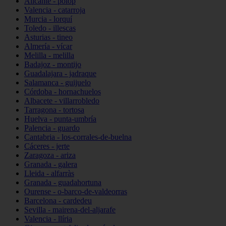
Alicante - polop
Valencia - catarroja
Murcia - lorquí
Toledo - illescas
Asturias - tineo
Almería - vícar
Melilla - melilla
Badajoz - montijo
Guadalajara - jadraque
Salamanca - guijuelo
Córdoba - hornachuelos
Albacete - villarrobledo
Tarragona - tortosa
Huelva - punta-umbría
Palencia - guardo
Cantabria - los-corrales-de-buelna
Cáceres - jerte
Zaragoza - ariza
Granada - galera
Lleida - alfarràs
Granada - guadahortuna
Ourense - o-barco-de-valdeorras
Barcelona - cardedeu
Sevilla - mairena-del-aljarafe
Valencia - llíria