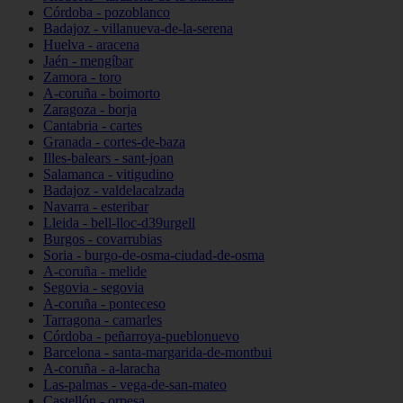
Córdoba - pozoblanco
Badajoz - villanueva-de-la-serena
Huelva - aracena
Jaén - mengíbar
Zamora - toro
A-coruña - boimorto
Zaragoza - borja
Cantabria - cartes
Granada - cortes-de-baza
Illes-balears - sant-joan
Salamanca - vitigudino
Badajoz - valdelacalzada
Navarra - esteribar
Lleida - bell-lloc-d39urgell
Burgos - covarrubias
Soria - burgo-de-osma-ciudad-de-osma
A-coruña - melide
Segovia - segovia
A-coruña - ponteceso
Tarragona - camarles
Córdoba - peñarroya-pueblonuevo
Barcelona - santa-margarida-de-montbui
A-coruña - a-laracha
Las-palmas - vega-de-san-mateo
Castellón - orpesa