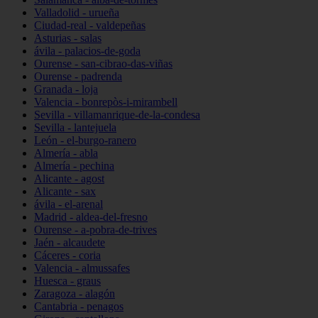
Valladolid - urueña
Ciudad-real - valdepeñas
Asturias - salas
ávila - palacios-de-goda
Ourense - san-cibrao-das-viñas
Ourense - padrenda
Granada - loja
Valencia - bonrepòs-i-mirambell
Sevilla - villamanrique-de-la-condesa
Sevilla - lantejuela
León - el-burgo-ranero
Almería - abla
Almería - pechina
Alicante - agost
Alicante - sax
ávila - el-arenal
Madrid - aldea-del-fresno
Ourense - a-pobra-de-trives
Jaén - alcaudete
Cáceres - coria
Valencia - almussafes
Huesca - graus
Zaragoza - alagón
Cantabria - penagos