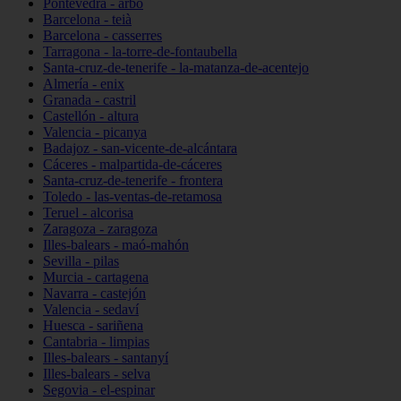
Pontevedra - arbo
Barcelona - teià
Barcelona - casserres
Tarragona - la-torre-de-fontaubella
Santa-cruz-de-tenerife - la-matanza-de-acentejo
Almería - enix
Granada - castril
Castellón - altura
Valencia - picanya
Badajoz - san-vicente-de-alcántara
Cáceres - malpartida-de-cáceres
Santa-cruz-de-tenerife - frontera
Toledo - las-ventas-de-retamosa
Teruel - alcorisa
Zaragoza - zaragoza
Illes-balears - maó-mahón
Sevilla - pilas
Murcia - cartagena
Navarra - castejón
Valencia - sedaví
Huesca - sariñena
Cantabria - limpias
Illes-balears - santanyí
Illes-balears - selva
Segovia - el-espinar