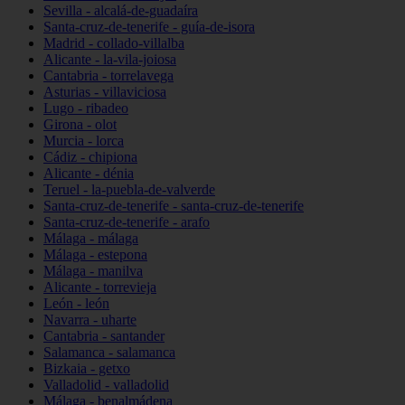
Sevilla - alcalá-de-guadaíra
Santa-cruz-de-tenerife - guía-de-isora
Madrid - collado-villalba
Alicante - la-vila-joiosa
Cantabria - torrelavega
Asturias - villaviciosa
Lugo - ribadeo
Girona - olot
Murcia - lorca
Cádiz - chipiona
Alicante - dénia
Teruel - la-puebla-de-valverde
Santa-cruz-de-tenerife - santa-cruz-de-tenerife
Santa-cruz-de-tenerife - arafo
Málaga - málaga
Málaga - estepona
Málaga - manilva
Alicante - torrevieja
León - león
Navarra - uharte
Cantabria - santander
Salamanca - salamanca
Bizkaia - getxo
Valladolid - valladolid
Málaga - benalmádena