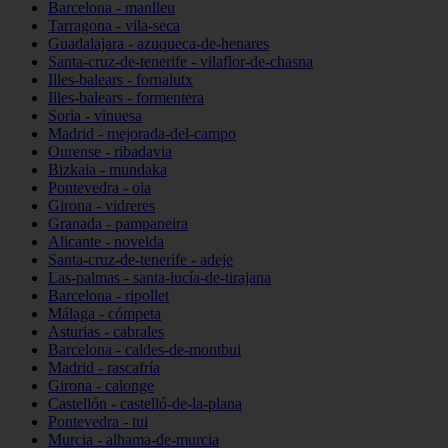
Barcelona - manlleu
Tarragona - vila-seca
Guadalajara - azuqueca-de-henares
Santa-cruz-de-tenerife - vilaflor-de-chasna
Illes-balears - fornalutx
Illes-balears - formentera
Soria - vinuesa
Madrid - mejorada-del-campo
Ourense - ribadavia
Bizkaia - mundaka
Pontevedra - oia
Girona - vidreres
Granada - pampaneira
Alicante - novelda
Santa-cruz-de-tenerife - adeje
Las-palmas - santa-lucía-de-tirajana
Barcelona - ripollet
Málaga - cómpeta
Asturias - cabrales
Barcelona - caldes-de-montbui
Madrid - rascafría
Girona - calonge
Castellón - castelló-de-la-plana
Pontevedra - tui
Murcia - alhama-de-murcia