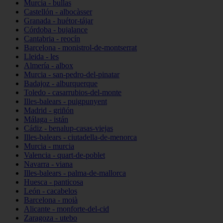
Murcia - bullas
Castellón - albocàsser
Granada - huétor-tájar
Córdoba - bujalance
Cantabria - reocín
Barcelona - monistrol-de-montserrat
Lleida - les
Almería - albox
Murcia - san-pedro-del-pinatar
Badajoz - alburquerque
Toledo - casarrubios-del-monte
Illes-balears - puigpunyent
Madrid - griñón
Málaga - istán
Cádiz - benalup-casas-viejas
Illes-balears - ciutadella-de-menorca
Murcia - murcia
Valencia - quart-de-poblet
Navarra - viana
Illes-balears - palma-de-mallorca
Huesca - panticosa
León - cacabelos
Barcelona - moià
Alicante - monforte-del-cid
Zaragoza - utebo