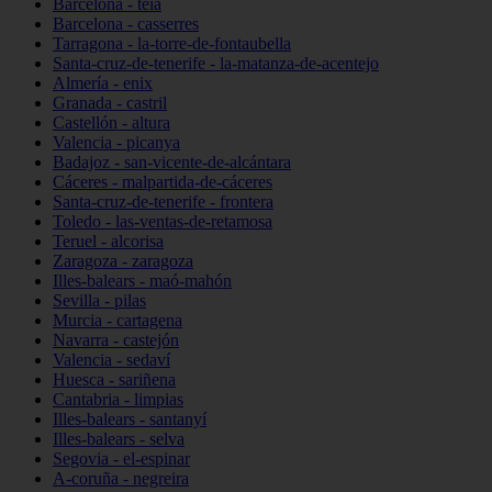
Barcelona - teià
Barcelona - casserres
Tarragona - la-torre-de-fontaubella
Santa-cruz-de-tenerife - la-matanza-de-acentejo
Almería - enix
Granada - castril
Castellón - altura
Valencia - picanya
Badajoz - san-vicente-de-alcántara
Cáceres - malpartida-de-cáceres
Santa-cruz-de-tenerife - frontera
Toledo - las-ventas-de-retamosa
Teruel - alcorisa
Zaragoza - zaragoza
Illes-balears - maó-mahón
Sevilla - pilas
Murcia - cartagena
Navarra - castejón
Valencia - sedaví
Huesca - sariñena
Cantabria - limpias
Illes-balears - santanyí
Illes-balears - selva
Segovia - el-espinar
A-coruña - negreira