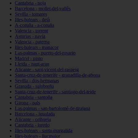
Cantabria - noja
Barcelona - mollet-del-vallès
Sevilla - tomares
Illes-balears - deià
A-coruña - a-coruña
Valencia - torrent
Asturias - navia
Valencia - paterna
Illes-balears - manacor
Las-palmas - puerto-del-rosario
Madrid - pinto
Lleida - naut-aran
Alicante - sant-vicent-del-raspeig
Santa-cruz-de-tenerife - granadilla-de-abona
Sevilla - dos-hermanas
Granada - salobreña
Santa-cruz-de-tenerife - santiago-del-teide
Cantabria - santoña
Girona - pals
Las-palmas - san-bartolomé-de-tirajana
Barcelona - igualada
Alicante - orihuela
Cantabria - laredo
Illes-balears - santa-margalida
Illes-balears - llucmajor