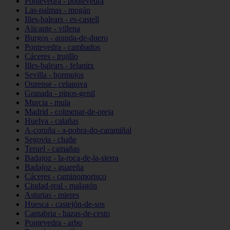
Pontevedra - pontevedra
Las-palmas - mogán
Illes-balears - es-castell
Alicante - villena
Burgos - aranda-de-duero
Pontevedra - cambados
Cáceres - trujillo
Illes-balears - felanitx
Sevilla - bormujos
Ourense - celanova
Granada - pinos-genil
Murcia - mula
Madrid - colmenar-de-oreja
Huelva - calañas
A-coruña - a-pobra-do-caramiñal
Segovia - chañe
Teruel - camañas
Badajoz - la-roca-de-la-sierra
Badajoz - guareña
Cáceres - caminomorisco
Ciudad-real - malagón
Asturias - mieres
Huesca - castejón-de-sos
Cantabria - hazas-de-cesto
Pontevedra - arbo