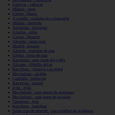
Valencia - valencia
Málaga - nerja
Girona - blanes
A-coruña - santiago-de-compostela
Málaga - marbella
Tarragona - tarragona
Asturias - gijón
Girona - figueres
Alicante - santa-pola
Madrid - leganés
Almería - roquetas-de-mar
Girona - tossa-de-mar
Barcelona - sant-cugat-del-vallès
Alicante - l39alfàs-del-pi
Barcelona - vilanova-i-la-geltrú
Illes-balears - alcúdia
Castellón - peñíscola
Barcelona - mataró
ávila - ávila
Illes-balears - sant-antoni-de-portmany
Illes-balears - sant-josep-de-sa-talaia
Tarragona - reus
Barcelona - badalona
Santa-cruz-de-tenerife - san-cristóbal-de-la-laguna