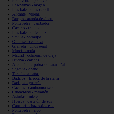
Pontevedra - pontevedra
Las-palmas - mogán
Illes-balears - es-castell
Alicante - villena
Burgos - aranda-de-duero
Pontevedra - cambados
Cáceres - trujillo
Illes-balears - felanitx
Sevilla - bormujos
Ourense - celanova
Granada - pinos-genil
Murcia - mula
Madrid - colmenar-de-oreja
Huelva - calañas
A-coruña - a-pobra-do-caramiñal
Segovia - chañe
Teruel - camañas
Badajoz - la-roca-de-la-sierra
Badajoz - guareña
Cáceres - caminomorisco
Ciudad-real - malagón
Asturias - mieres
Huesca - castejón-de-sos
Cantabria - hazas-de-cesto
Pontevedra - arbo