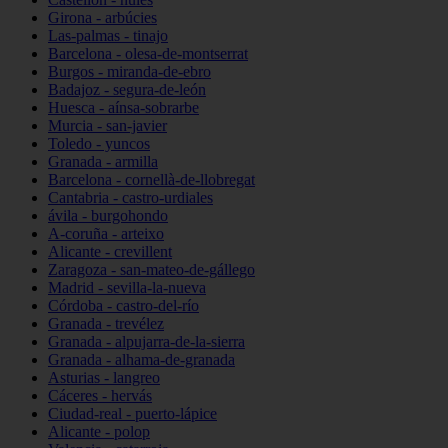
Girona - arbúcies
Las-palmas - tinajo
Barcelona - olesa-de-montserrat
Burgos - miranda-de-ebro
Badajoz - segura-de-león
Huesca - aínsa-sobrarbe
Murcia - san-javier
Toledo - yuncos
Granada - armilla
Barcelona - cornellà-de-llobregat
Cantabria - castro-urdiales
ávila - burgohondo
A-coruña - arteixo
Alicante - crevillent
Zaragoza - san-mateo-de-gállego
Madrid - sevilla-la-nueva
Córdoba - castro-del-río
Granada - trevélez
Granada - alpujarra-de-la-sierra
Granada - alhama-de-granada
Asturias - langreo
Cáceres - hervás
Ciudad-real - puerto-lápice
Alicante - polop