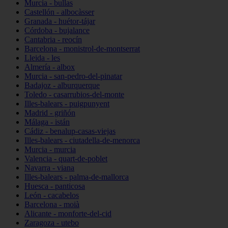
Murcia - bullas
Castellón - albocàsser
Granada - huétor-tájar
Córdoba - bujalance
Cantabria - reocín
Barcelona - monistrol-de-montserrat
Lleida - les
Almería - albox
Murcia - san-pedro-del-pinatar
Badajoz - alburquerque
Toledo - casarrubios-del-monte
Illes-balears - puigpunyent
Madrid - griñón
Málaga - istán
Cádiz - benalup-casas-viejas
Illes-balears - ciutadella-de-menorca
Murcia - murcia
Valencia - quart-de-poblet
Navarra - viana
Illes-balears - palma-de-mallorca
Huesca - panticosa
León - cacabelos
Barcelona - moià
Alicante - monforte-del-cid
Zaragoza - utebo