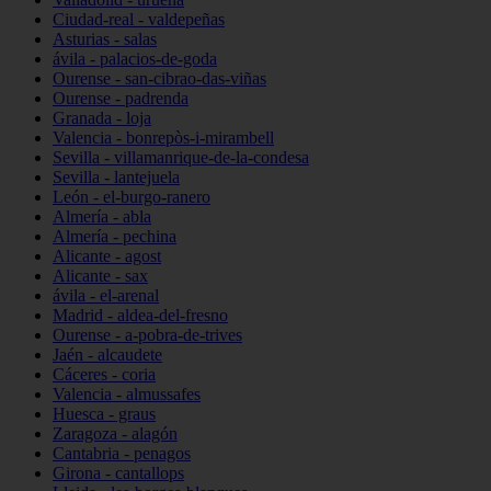
Ciudad-real - valdepeñas
Asturias - salas
ávila - palacios-de-goda
Ourense - san-cibrao-das-viñas
Ourense - padrenda
Granada - loja
Valencia - bonrepòs-i-mirambell
Sevilla - villamanrique-de-la-condesa
Sevilla - lantejuela
León - el-burgo-ranero
Almería - abla
Almería - pechina
Alicante - agost
Alicante - sax
ávila - el-arenal
Madrid - aldea-del-fresno
Ourense - a-pobra-de-trives
Jaén - alcaudete
Cáceres - coria
Valencia - almussafes
Huesca - graus
Zaragoza - alagón
Cantabria - penagos
Girona - cantallops