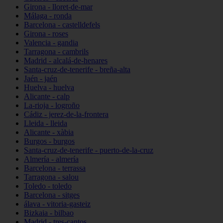
Girona - lloret-de-mar
Málaga - ronda
Barcelona - castelldefels
Girona - roses
Valencia - gandia
Tarragona - cambrils
Madrid - alcalá-de-henares
Santa-cruz-de-tenerife - breña-alta
Jaén - jaén
Huelva - huelva
Alicante - calp
La-rioja - logroño
Cádiz - jerez-de-la-frontera
Lleida - lleida
Alicante - xàbia
Burgos - burgos
Santa-cruz-de-tenerife - puerto-de-la-cruz
Almería - almería
Barcelona - terrassa
Tarragona - salou
Toledo - toledo
Barcelona - sitges
álava - vitoria-gasteiz
Bizkaia - bilbao
Madrid - tres-cantos