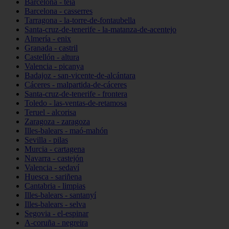
Barcelona - teià
Barcelona - casserres
Tarragona - la-torre-de-fontaubella
Santa-cruz-de-tenerife - la-matanza-de-acentejo
Almería - enix
Granada - castril
Castellón - altura
Valencia - picanya
Badajoz - san-vicente-de-alcántara
Cáceres - malpartida-de-cáceres
Santa-cruz-de-tenerife - frontera
Toledo - las-ventas-de-retamosa
Teruel - alcorisa
Zaragoza - zaragoza
Illes-balears - maó-mahón
Sevilla - pilas
Murcia - cartagena
Navarra - castejón
Valencia - sedaví
Huesca - sariñena
Cantabria - limpias
Illes-balears - santanyí
Illes-balears - selva
Segovia - el-espinar
A-coruña - negreira