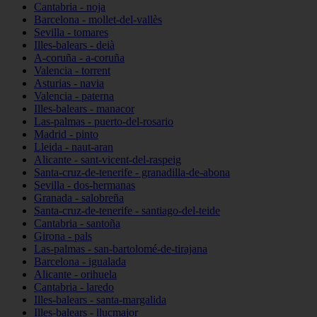
Cantabria - noja
Barcelona - mollet-del-vallès
Sevilla - tomares
Illes-balears - deià
A-coruña - a-coruña
Valencia - torrent
Asturias - navia
Valencia - paterna
Illes-balears - manacor
Las-palmas - puerto-del-rosario
Madrid - pinto
Lleida - naut-aran
Alicante - sant-vicent-del-raspeig
Santa-cruz-de-tenerife - granadilla-de-abona
Sevilla - dos-hermanas
Granada - salobreña
Santa-cruz-de-tenerife - santiago-del-teide
Cantabria - santoña
Girona - pals
Las-palmas - san-bartolomé-de-tirajana
Barcelona - igualada
Alicante - orihuela
Cantabria - laredo
Illes-balears - santa-margalida
Illes-balears - llucmajor