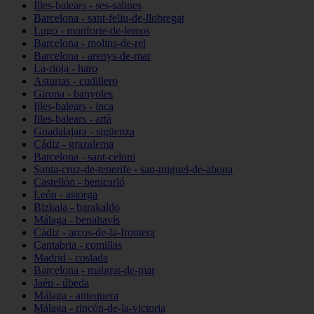
Illes-balears - ses-salines
Barcelona - sant-feliu-de-llobregat
Lugo - monforte-de-lemos
Barcelona - molins-de-rei
Barcelona - arenys-de-mar
La-rioja - haro
Asturias - cudillero
Girona - banyoles
Illes-balears - inca
Illes-balears - artà
Guadalajara - sigüenza
Cádiz - grazalema
Barcelona - sant-celoni
Santa-cruz-de-tenerife - san-miguel-de-abona
Castellón - benicarló
León - astorga
Bizkaia - barakaldo
Málaga - benahavís
Cádiz - arcos-de-la-frontera
Cantabria - comillas
Madrid - coslada
Barcelona - malgrat-de-mar
Jaén - úbeda
Málaga - antequera
Málaga - rincón-de-la-victoria