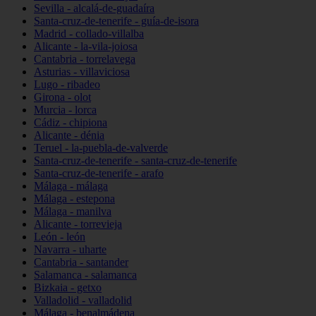
Sevilla - alcalá-de-guadaíra
Santa-cruz-de-tenerife - guía-de-isora
Madrid - collado-villalba
Alicante - la-vila-joiosa
Cantabria - torrelavega
Asturias - villaviciosa
Lugo - ribadeo
Girona - olot
Murcia - lorca
Cádiz - chipiona
Alicante - dénia
Teruel - la-puebla-de-valverde
Santa-cruz-de-tenerife - santa-cruz-de-tenerife
Santa-cruz-de-tenerife - arafo
Málaga - málaga
Málaga - estepona
Málaga - manilva
Alicante - torrevieja
León - león
Navarra - uharte
Cantabria - santander
Salamanca - salamanca
Bizkaia - getxo
Valladolid - valladolid
Málaga - benalmádena