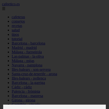
cafeetico.es
☰
cafeteras
consejos
recetas
salud
tipos
tutorial
Barcelona - barcelona
Madrid - madrid
Málaga - fuengirola
Las-palmas - la-oliva
Málaga - mijas
Navarra - pamplona
Illes-balears - son-servera
Santa-cruz-de-tenerife - arona
Illes-balears - pollença
Barcelona - la-garriga
Cádiz - cádiz
Palencia - frómista
Barcelona - manresa
Girona - girona
Castellón - vinaròs
Illes-balears - capdepera