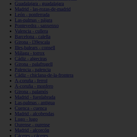
Guadalajara - guadalajara
Madrid - las-rozas-de-madrid
León - ponferrada
Las-palmas - pájara
Pontevedra - sanxenxo
Valencia - cullera
Barcelona - calella
Girona - l39escala
Illes-balears - consell
Málaga - torrox
Cádiz - algeciras
Girona - palafrugell
Palencia - palencia
Cádiz - chiclana-de-la-frontera
A-coruña - ferrol
A-coruña - monfero
Girona - palamós
Madrid - fuenlabrada
Las-palmas - antigua
Cuenca - cuenca
Madrid - alcobendas
Lugo - lugo
Ourense - ourense
Madrid - alcorcón
Cáceres - cáceres