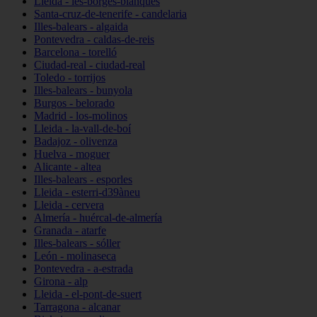
Lleida - les-borges-blanques
Santa-cruz-de-tenerife - candelaria
Illes-balears - algaida
Pontevedra - caldas-de-reis
Barcelona - torelló
Ciudad-real - ciudad-real
Toledo - torrijos
Illes-balears - bunyola
Burgos - belorado
Madrid - los-molinos
Lleida - la-vall-de-boí
Badajoz - olivenza
Huelva - moguer
Alicante - altea
Illes-balears - esporles
Lleida - esterri-d39àneu
Lleida - cervera
Almería - huércal-de-almería
Granada - atarfe
Illes-balears - sóller
León - molinaseca
Pontevedra - a-estrada
Girona - alp
Lleida - el-pont-de-suert
Tarragona - alcanar