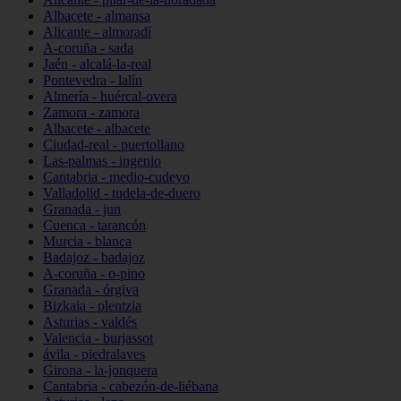
Albacete - almansa
Alicante - almoradí
A-coruña - sada
Jaén - alcalá-la-real
Pontevedra - lalín
Almería - huércal-overa
Zamora - zamora
Albacete - albacete
Ciudad-real - puertollano
Las-palmas - ingenio
Cantabria - medio-cudeyo
Valladolid - tudela-de-duero
Granada - jun
Cuenca - tarancón
Murcia - blanca
Badajoz - badajoz
A-coruña - o-pino
Granada - órgiva
Bizkaia - plentzia
Asturias - valdés
Valencia - burjassot
ávila - piedralaves
Girona - la-jonquera
Cantabria - cabezón-de-liébana