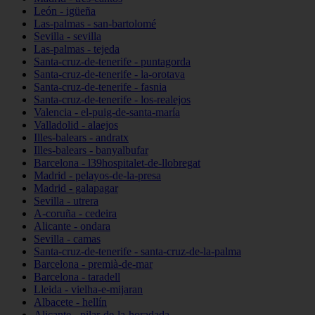
León - igüeña
Las-palmas - san-bartolomé
Sevilla - sevilla
Las-palmas - tejeda
Santa-cruz-de-tenerife - puntagorda
Santa-cruz-de-tenerife - la-orotava
Santa-cruz-de-tenerife - fasnia
Santa-cruz-de-tenerife - los-realejos
Valencia - el-puig-de-santa-maría
Valladolid - alaejos
Illes-balears - andratx
Illes-balears - banyalbufar
Barcelona - l39hospitalet-de-llobregat
Madrid - pelayos-de-la-presa
Madrid - galapagar
Sevilla - utrera
A-coruña - cedeira
Alicante - ondara
Sevilla - camas
Santa-cruz-de-tenerife - santa-cruz-de-la-palma
Barcelona - premià-de-mar
Barcelona - taradell
Lleida - vielha-e-mijaran
Albacete - hellín
Alicante - pilar-de-la-horadada