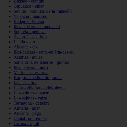
Bizkaia - erandio
Gipuzkoa - eibar
Sevilla - bollullos-de-la-mitación
Valencia - manises
Badajoz - llerena
Illes-balears - es-mercadal
Segovia - pedraza
A-coruña - padrón
Lleida - sort
Alicante - elx
Illes-balears - santa-eulària-des-riu
Asturias - avilés
Santa-cruz-de-tenerife - güímar
Illes-balears - muro
Madrid - el-escorial
Burgos - medina-de-pomar
Jaén - martos
León - villafranca-del-bierzo
Las-palmas - agaete
Las-palmas - yaiza
Tarragona - deltebre
Almería - níjar
Alicante - pego
Cantabria - reinosa
Girona - ripoll