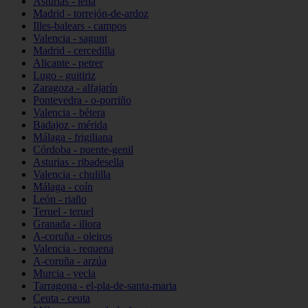
Asturias - lena
Madrid - torrejón-de-ardoz
Illes-balears - campos
Valencia - sagunt
Madrid - cercedilla
Alicante - petrer
Lugo - guitiriz
Zaragoza - alfajarín
Pontevedra - o-porriño
Valencia - bétera
Badajoz - mérida
Málaga - frigiliana
Córdoba - puente-genil
Asturias - ribadesella
Valencia - chulilla
Málaga - coín
León - riaño
Teruel - teruel
Granada - illora
A-coruña - oleiros
Valencia - requena
A-coruña - arzúa
Murcia - yecla
Tarragona - el-pla-de-santa-maria
Ceuta - ceuta