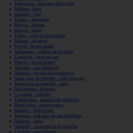
Salamanca - las-casas-del-conde
Málaga - álora
Alicante - biar
Girona - llagostera
Murcia - fortuna
Huesca - fraga
Cádiz - vejer-de-la-frontera
Málaga - alcaucín
Sevilla - la-rinconada
Salamanca - villares-de-la-reina
Cantabria - vega-de-pas
Murcia - los-alcázares
Alicante - san-fulgencio
Almería - cuevas-del-almanzora
Santa-cruz-de-tenerife - valle-gran-rey
Santa-cruz-de-tenerife - arico
Illes-balears - ferreries
A-coruña - carballo
Ciudad-real - pozuelo-de-calatrava
Pontevedra - pontecesures
Badajoz - don-benito
Segovia - real-sitio-de-san-ildefonso
Badajoz - zafra
Albacete - tarazona-de-la-mancha
Córdoba - pozoblanco