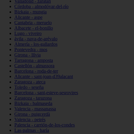
Valladolid - zaratán
Córdoba - almodóvar-del-río
Bizkaia - mungia
Alicante - aspe
Cantabria - meruelo
Albacete - el-bonillo
Lugo - viveiro
ávila - nava-de-arévalo
Almería - los-gallardos
Pontevedra - mos
Girona - llívia
Tarragona - amposta
Castellón - almassora
Barcelona - roda-de-ter
Alicante - sant-joan-d39alacant
Zaragoza - ateca
Toledo - seseña
Barcelona - sant-esteve-sesrovires
Zaragoza - tarazona
Bizkaia - balmaseda
Valencia - massanassa
Girona - puigcerdà
Valencia - petrés
Palencia - carrión-de-los-condes
Las-palmas - haría