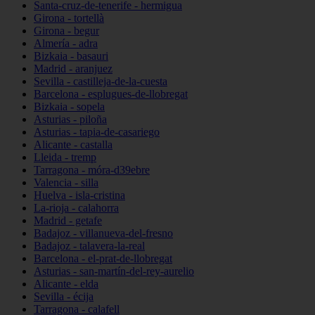
Santa-cruz-de-tenerife - hermigua
Girona - tortellà
Girona - begur
Almería - adra
Bizkaia - basauri
Madrid - aranjuez
Sevilla - castilleja-de-la-cuesta
Barcelona - esplugues-de-llobregat
Bizkaia - sopela
Asturias - piloña
Asturias - tapia-de-casariego
Alicante - castalla
Lleida - tremp
Tarragona - móra-d39ebre
Valencia - silla
Huelva - isla-cristina
La-rioja - calahorra
Madrid - getafe
Badajoz - villanueva-del-fresno
Badajoz - talavera-la-real
Barcelona - el-prat-de-llobregat
Asturias - san-martín-del-rey-aurelio
Alicante - elda
Sevilla - écija
Tarragona - calafell