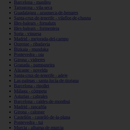
Barcelona - manlleu
Tarragona - vila-seca
Guadalajara - azuqueca-de-henares
Santa-cruz-de-tenerife - vilaflor-de-chasna
Illes-balears - fornalutx
Illes-balears - formentera
Soria - vinuesa
Madrid - mejorada-del-campo
Ourense - ribadavia
Bizkaia - mundaka
Pontevedra - oia
Girona - vidreres
Granada - pampaneira
Alicante - novelda
Santa-cruz-de-tenerife - adeje
Las-palmas - santa-lucía-de-tirajana
Barcelona - ripollet
Málaga - cómpeta
Asturias - cabrales
Barcelona - caldes-de-montbui
Madrid - rascafría
Girona - calonge
Castellón - castelló-de-la-plana
Pontevedra - tui
Murcia - alhama-de-murcia