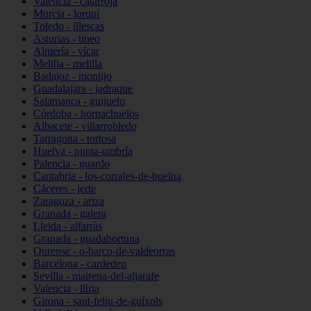
Valencia - catarroja
Murcia - lorquí
Toledo - illescas
Asturias - tineo
Almería - vícar
Melilla - melilla
Badajoz - montijo
Guadalajara - jadraque
Salamanca - guijuelo
Córdoba - hornachuelos
Albacete - villarrobledo
Tarragona - tortosa
Huelva - punta-umbría
Palencia - guardo
Cantabria - los-corrales-de-buelna
Cáceres - jerte
Zaragoza - ariza
Granada - galera
Lleida - alfarràs
Granada - guadahortuna
Ourense - o-barco-de-valdeorras
Barcelona - cardedeu
Sevilla - mairena-del-aljarafe
Valencia - llíria
Girona - sant-feliu-de-guíxols