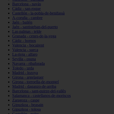
Barcelona - navàs
Cádiz - san-roque
Castellón - la-pobla-de-benifassà
A-coruña - cambre
Jaén - bailén
Jaén - santisteban-del-puerto
Las-palmas - telde
Granada - cenes-de-la-vega
Cádiz - bornos
Valencia - bocairent
Valencia - sueca
La-rioja - alfaro
Sevilla - osuna
Navarra - ribaforada
Toledo - urda
Madrid - lozoya
Girona - argelaguer
Girona - torroella-de-montgrí
Madrid - daganzo-de-arriba
Barcelona - sant-quirze-del-vallès
Salamanca - castellanos-de-moriscos
Zaragoza - caspe
Gipuzkoa - beasain
Gipuzkoa - tolosa
Castellón - nules