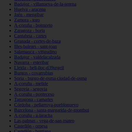
Badajoz - villanueva-de-la-serena
Huelva - aracena
Jaén - mengíbar
Zamora - toro
A-coruña - boimorto
Zaragoza - borja
Cantabria - cartes
Granada - cortes-de-baza
Illes-balears - sant-joan
Salamanca - vitigudino
Badajoz - valdelacalzada
Navarra - esteribar
Lleida - bell-lloc-d39urgell
Burgos - covarrubias
Soria - burgo-de-osma-ciudad-de-osma
A-coruña - melide
Segovia - segovia
A-coruña - ponteceso
Tarragona - camarles
Córdoba - peñarroya-pueblonuevo
Barcelona - santa-margarida-de-montbui
A-coruña - a-laracha
Las-palmas - vega-de-san-mateo
Castellón - orpesa
Castellón - burriana