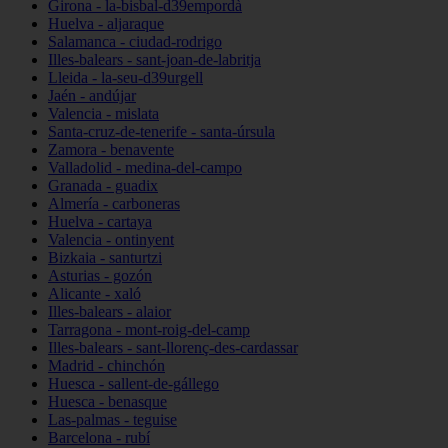
Girona - la-bisbal-d39empordà
Huelva - aljaraque
Salamanca - ciudad-rodrigo
Illes-balears - sant-joan-de-labritja
Lleida - la-seu-d39urgell
Jaén - andújar
Valencia - mislata
Santa-cruz-de-tenerife - santa-úrsula
Zamora - benavente
Valladolid - medina-del-campo
Granada - guadix
Almería - carboneras
Huelva - cartaya
Valencia - ontinyent
Bizkaia - santurtzi
Asturias - gozón
Alicante - xaló
Illes-balears - alaior
Tarragona - mont-roig-del-camp
Illes-balears - sant-llorenç-des-cardassar
Madrid - chinchón
Huesca - sallent-de-gállego
Huesca - benasque
Las-palmas - teguise
Barcelona - rubí