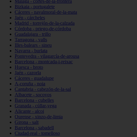
Málaga - cortes-de-la-frontera
Bizkaia - portugalete
Cáceres - navalmoral-de-la-mata
Jaén - cárcheles
Madrid - torrejón-de-la-calzada
Córdoba - priego-de-córdoba
Guadalajara - trillo
Tarragona - valls
Illes-balears - sineu
Navarra - burlata
Pontevedra - vilagarcía-de-arousa
Barcelona - montcada-i-reixac
Huesca - broto
Jaén - cazorla
Cáceres - guadalupe
A-coruña - noia
Cantabria - cabezón-de-la-sal
Albacete - socovos
Barcelona - cubelles
Granada - cúllar-vega
Alicante - alcoi
Ourense - xinzo-de-limia
Girona - salt
Barcelona - sabadell
Ciudad-real - tomelloso