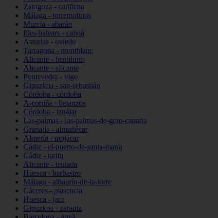
Zaragoza - cariñena
Málaga - torremolinos
Murcia - abarán
Illes-balears - calvià
Asturias - oviedo
Tarragona - montblanc
Alicante - benidorm
Alicante - alicante
Pontevedra - vigo
Gipuzkoa - san-sebastián
Córdoba - córdoba
A-coruña - betanzos
Córdoba - iznájar
Las-palmas - las-palmas-de-gran-canaria
Granada - almuñécar
Almería - mojácar
Cádiz - el-puerto-de-santa-maría
Cádiz - tarifa
Alicante - teulada
Huesca - barbastro
Málaga - alhaurín-de-la-torre
Cáceres - plasencia
Huesca - jaca
Gipuzkoa - zarautz
Barcelona - gavà