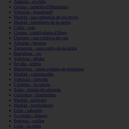
Almería - el-ejido
Girona - castelló-d39empúries
Valencia - benaguasil
Madrid - san-sebastián-de-los-reyes
Madrid - miraflores-de-la-sierra
Cádiz - rota
Girona - castell-platja-d39aro
Ourense - san-cristovo-de-cea
Alicante - benissa
Tarragona - sant-carles-de-la-ràpita
Barcelona - vic
Valencia - alfafar
Sevilla - lebrija
Barcelona - santa-coloma-de-gramenet
Madrid - valdemorillo
Valencia - xirivella
Córdoba - la-carlota
Soria - morón-de-almazán
Gipuzkoa - hondarribia
Madrid - móstoles
Madrid - torrelodones
León - sahagún
A-coruña - fisterra
Segovia - cuéllar
León - la-robla