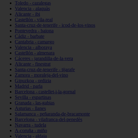
Toledo - cazalegas
Valencia - alaquàs
Alicante - ibi
Castellón - vila-real
Santa-cruz-de-tenerife - icod-de-los-vinos
Pontevedra - baiona
Cádiz - barbate
Cantabria - camargo
Valencia - alboraya
Castellón - almenara
Cáceres - jarandilla-de-la-vera
Alicante - finestrat
Santa-cruz-de-tenerife - tijarafe
Zamora - moraleja-del-vino
Gipuzkoa - ordizia
Madrid - parla
Barcelona - castellet-i-la-gornal
Sevilla - espartinas
Granada - las-gabias
Asturias - llanes
Salamanca - peñaranda-de-bracamonte
Barcelona - vilafranca-del-penedès
Navarra - tudela
A-coruña - miño
Valencia - aldaia