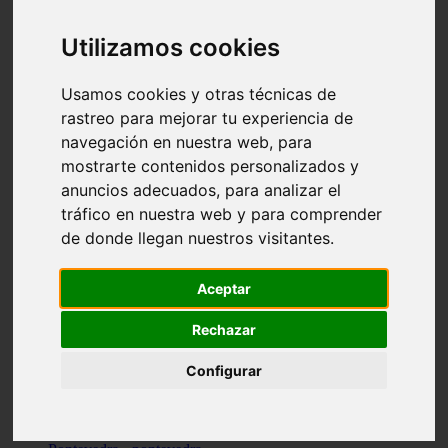
Valencia - valencia
Málaga - nerja
Utilizamos cookies
Girona - blanes
A-coruña - santiago-de-compostela
Málaga - marbella
Usamos cookies y otras técnicas de
Tarragona - tarragona
rastreo para mejorar tu experiencia de
Asturias - gijón
navegación en nuestra web, para
Girona - figueres
Alicante - santa-pola
mostrarte contenidos personalizados y
Madrid - leganés
anuncios adecuados, para analizar el
Almería - roquetas-de-mar
tráfico en nuestra web y para comprender
Girona - tossa-de-mar
Barcelona - sant-cugat-del-vallès
de donde llegan nuestros visitantes.
Alicante - l39alfàs-del-pi
Barcelona - vilanova-i-la-geltrú
Illes-balears - alcúdia
Aceptar
Castellón - peñíscola
Barcelona - mataró
Rechazar
ávila - ávila
Illes-balears - sant-antoni-de-portmany
Configurar
Illes-balears - sant-josep-de-sa-talaia
Tarragona - reus
Barcelona - badalona
Santa-cruz-de-tenerife - san-cristóbal-de-la-laguna