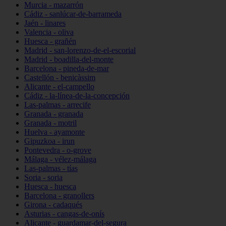
Murcia - mazarrón
Cádiz - sanlúcar-de-barrameda
Jaén - linares
Valencia - oliva
Huesca - grañén
Madrid - san-lorenzo-de-el-escorial
Madrid - boadilla-del-monte
Barcelona - pineda-de-mar
Castellón - benicàssim
Alicante - el-campello
Cádiz - la-línea-de-la-concepción
Las-palmas - arrecife
Granada - granada
Granada - motril
Huelva - ayamonte
Gipuzkoa - irun
Pontevedra - o-grove
Málaga - vélez-málaga
Las-palmas - tías
Soria - soria
Huesca - huesca
Barcelona - granollers
Girona - cadaqués
Asturias - cangas-de-onís
Alicante - guardamar-del-segura