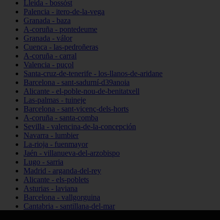
Lleida - bossòst
Palencia - itero-de-la-vega
Granada - baza
A-coruña - pontedeume
Granada - válor
Cuenca - las-pedroñeras
A-coruña - carral
Valencia - puçol
Santa-cruz-de-tenerife - los-llanos-de-aridane
Barcelona - sant-sadurní-d39anoia
Alicante - el-poble-nou-de-benitatxell
Las-palmas - tuineje
Barcelona - sant-vicenç-dels-horts
A-coruña - santa-comba
Sevilla - valencina-de-la-concepción
Navarra - lumbier
La-rioja - fuenmayor
Jaén - villanueva-del-arzobispo
Lugo - sarria
Madrid - arganda-del-rey
Alicante - els-poblets
Asturias - laviana
Barcelona - vallgorguina
Cantabria - santillana-del-mar
Zamora - santa-maría-de-la-vega