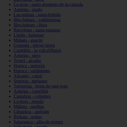
La-rioja - santo-domingo-de-la-calzada
Asturias - grado
Las-palmas - santa-brígida
Illes-balears - valldemossa
Illes-balears - ibiza
Barcelona - santa-susanna
Lleida - balaguer
Málaga - gaucín
Granada - güejar-sierra
Castellón - la-vall-d39uixó
Asturias - siero
Teruel - alcañiz
Huesca - monzón
Huesca - sabiñánigo
Alicante - catral
Segovia - turégano
Tarragona - horta-de-sant-joan
Asturias - castrillón
Cantabria - colindres
La-rioja - arnedo
Málaga - mollina
Gipuzkoa - andoain
Bizkaia - sestao
Salamanca - alba-de-tormes
Valladolid - urueña