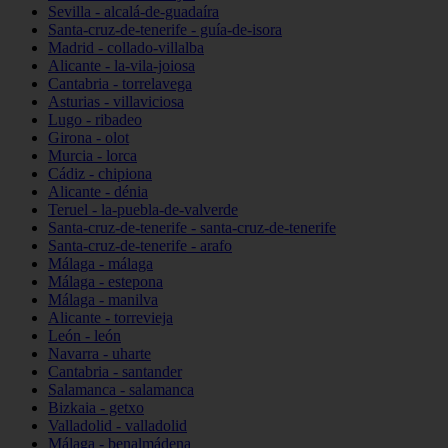
Sevilla - alcalá-de-guadaíra
Santa-cruz-de-tenerife - guía-de-isora
Madrid - collado-villalba
Alicante - la-vila-joiosa
Cantabria - torrelavega
Asturias - villaviciosa
Lugo - ribadeo
Girona - olot
Murcia - lorca
Cádiz - chipiona
Alicante - dénia
Teruel - la-puebla-de-valverde
Santa-cruz-de-tenerife - santa-cruz-de-tenerife
Santa-cruz-de-tenerife - arafo
Málaga - málaga
Málaga - estepona
Málaga - manilva
Alicante - torrevieja
León - león
Navarra - uharte
Cantabria - santander
Salamanca - salamanca
Bizkaia - getxo
Valladolid - valladolid
Málaga - benalmádena