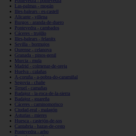
Pontevedra - pontevedra
Las-palmas - mogán
Illes-balears - es-castell
Alicante - villena
Burgos - aranda-de-duero
Pontevedra - cambados
Cáceres - trujillo
Illes-balears - felanitx
Sevilla - bormujos
Ourense - celanova
Granada - pinos-genil
Murcia - mula
Madrid - colmenar-de-oreja
Huelva - calañas
A-coruña - a-pobra-do-caramiñal
Segovia - chañe
Teruel - camañas
Badajoz - la-roca-de-la-sierra
Badajoz - guareña
Cáceres - caminomorisco
Ciudad-real - malagón
Asturias - mieres
Huesca - castejón-de-sos
Cantabria - hazas-de-cesto
Pontevedra - arbo