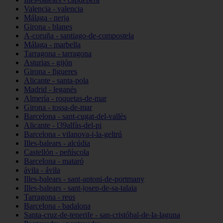
Valencia - valencia
Málaga - nerja
Girona - blanes
A-coruña - santiago-de-compostela
Málaga - marbella
Tarragona - tarragona
Asturias - gijón
Girona - figueres
Alicante - santa-pola
Madrid - leganés
Almería - roquetas-de-mar
Girona - tossa-de-mar
Barcelona - sant-cugat-del-vallès
Alicante - l39alfàs-del-pi
Barcelona - vilanova-i-la-geltrú
Illes-balears - alcúdia
Castellón - peñíscola
Barcelona - mataró
ávila - ávila
Illes-balears - sant-antoni-de-portmany
Illes-balears - sant-josep-de-sa-talaia
Tarragona - reus
Barcelona - badalona
Santa-cruz-de-tenerife - san-cristóbal-de-la-laguna