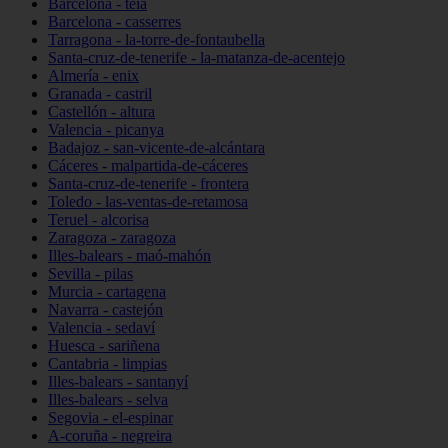
Barcelona - teià
Barcelona - casserres
Tarragona - la-torre-de-fontaubella
Santa-cruz-de-tenerife - la-matanza-de-acentejo
Almería - enix
Granada - castril
Castellón - altura
Valencia - picanya
Badajoz - san-vicente-de-alcántara
Cáceres - malpartida-de-cáceres
Santa-cruz-de-tenerife - frontera
Toledo - las-ventas-de-retamosa
Teruel - alcorisa
Zaragoza - zaragoza
Illes-balears - maó-mahón
Sevilla - pilas
Murcia - cartagena
Navarra - castejón
Valencia - sedaví
Huesca - sariñena
Cantabria - limpias
Illes-balears - santanyí
Illes-balears - selva
Segovia - el-espinar
A-coruña - negreira