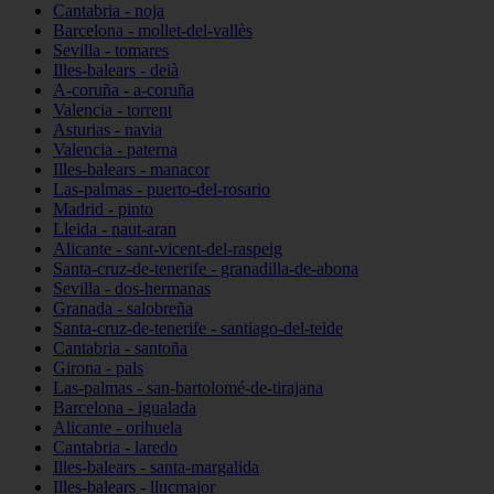
Cantabria - noja
Barcelona - mollet-del-vallès
Sevilla - tomares
Illes-balears - deià
A-coruña - a-coruña
Valencia - torrent
Asturias - navia
Valencia - paterna
Illes-balears - manacor
Las-palmas - puerto-del-rosario
Madrid - pinto
Lleida - naut-aran
Alicante - sant-vicent-del-raspeig
Santa-cruz-de-tenerife - granadilla-de-abona
Sevilla - dos-hermanas
Granada - salobreña
Santa-cruz-de-tenerife - santiago-del-teide
Cantabria - santoña
Girona - pals
Las-palmas - san-bartolomé-de-tirajana
Barcelona - igualada
Alicante - orihuela
Cantabria - laredo
Illes-balears - santa-margalida
Illes-balears - llucmajor