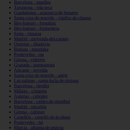
Barcelona - manlleu
Tarragona - vila-seca
Guadalajara - azuqueca-de-henares
Santa-cruz-de-tenerife - vilaflor-de-chasna
Illes-balears - fornalutx
Illes-balears - formentera
Soria - vinuesa
Madrid - mejorada-del-campo
Ourense - ribadavia
Bizkaia - mundaka
Pontevedra - oia
Girona - vidreres
Granada - pampaneira
Alicante - novelda
Santa-cruz-de-tenerife - adeje
Las-palmas - santa-lucía-de-tirajana
Barcelona - ripollet
Málaga - cómpeta
Asturias - cabrales
Barcelona - caldes-de-montbui
Madrid - rascafría
Girona - calonge
Castellón - castelló-de-la-plana
Pontevedra - tui
Murcia - alhama-de-murcia