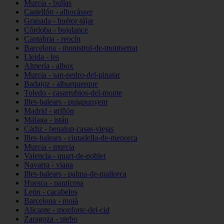
Murcia - bullas
Castellón - albocàsser
Granada - huétor-tájar
Córdoba - bujalance
Cantabria - reocín
Barcelona - monistrol-de-montserrat
Lleida - les
Almería - albox
Murcia - san-pedro-del-pinatar
Badajoz - alburquerque
Toledo - casarrubios-del-monte
Illes-balears - puigpunyent
Madrid - griñón
Málaga - istán
Cádiz - benalup-casas-viejas
Illes-balears - ciutadella-de-menorca
Murcia - murcia
Valencia - quart-de-poblet
Navarra - viana
Illes-balears - palma-de-mallorca
Huesca - panticosa
León - cacabelos
Barcelona - moià
Alicante - monforte-del-cid
Zaragoza - utebo