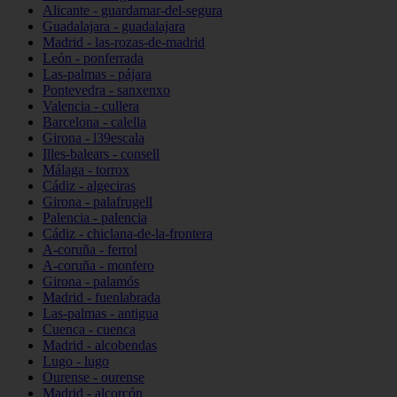
Alicante - guardamar-del-segura
Guadalajara - guadalajara
Madrid - las-rozas-de-madrid
León - ponferrada
Las-palmas - pájara
Pontevedra - sanxenxo
Valencia - cullera
Barcelona - calella
Girona - l39escala
Illes-balears - consell
Málaga - torrox
Cádiz - algeciras
Girona - palafrugell
Palencia - palencia
Cádiz - chiclana-de-la-frontera
A-coruña - ferrol
A-coruña - monfero
Girona - palamós
Madrid - fuenlabrada
Las-palmas - antigua
Cuenca - cuenca
Madrid - alcobendas
Lugo - lugo
Ourense - ourense
Madrid - alcorcón