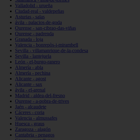
Valladolid - urueña
Ciudad-real - valdepeñas
Asturias - salas
ávila - palacios-de-goda
Ourense - san-cibrao-das-viñas
Ourense - padrenda
Granada - loja
Valencia - bonrepòs-i-mirambell
Sevilla - villamanrique-de-la-condesa
Sevilla - lantejuela
León - el-burgo-ranero
Almería - abla
Almería - pechina
Alicante - agost
Alicante - sax
ávila - el-arenal
Madrid - aldea-del-fresno
Ourense - a-pobra-de-trives
Jaén - alcaudete
Cáceres - coria
Valencia - almussafes
Huesca - graus
Zaragoza - alagón
Cantabria - penagos