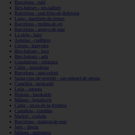
Barcelona - rubí
Illes-balears - ses-salines
Barcelona - sant-feliu-de-llobregat
Lugo - monforte-de-lemos
Barcelona - molins-de-rei
Barcelona - arenys-de-mar
La-rioja - haro
Asturias - cudillero
Girona - banyoles
Illes-balears - inca
Illes-balears - artà
Guadalajara - sigüenza
Cádiz - grazalema
Barcelona - sant-celoni
Santa-cruz-de-tenerife - san-miguel-de-abona
Castellón - benicarló
León - astorga
Bizkaia - barakaldo
Málaga - benahavís
Cádiz - arcos-de-la-frontera
Cantabria - comillas
Madrid - coslada
Barcelona - malgrat-de-mar
Jaén - úbeda
Málaga - antequera