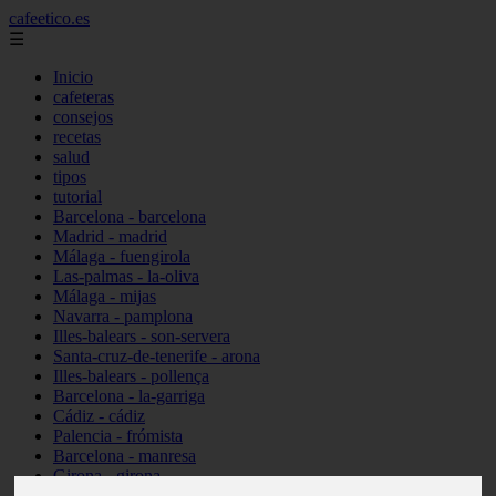
cafeetico.es
☰
Inicio
cafeteras
consejos
recetas
salud
tipos
tutorial
Barcelona - barcelona
Madrid - madrid
Málaga - fuengirola
Las-palmas - la-oliva
Málaga - mijas
Navarra - pamplona
Illes-balears - son-servera
Santa-cruz-de-tenerife - arona
Illes-balears - pollença
Barcelona - la-garriga
Cádiz - cádiz
Palencia - frómista
Barcelona - manresa
Girona - girona
Castellón - vinaròs