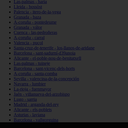
Las-palmas - haría
Lleida - bossòst
Palencia - itero-de-la-vega
Granada - baza
A-coruña - pontedeume
Granada - válor
Cuenca - las-pedroñeras
A-coruña - carral
Valencia - puçol
Santa-cruz-de-tenerife - los-llanos-de-aridane
Barcelona - sant-sadurní-d39anoia
Alicante - el-poble-nou-de-benitatxell
Las-palmas - tuineje
Barcelona - sant-vicenç-dels-horts
A-coruña - santa-comba
Sevilla - valencina-de-la-concepción
Navarra - lumbier
La-rioja - fuenmayor
Jaén - villanueva-del-arzobispo
Lugo - sarria
Madrid - arganda-del-rey
Alicante - els-poblets
Asturias - laviana
Barcelona - vallgorguina
Cantabria - santillana-del-mar