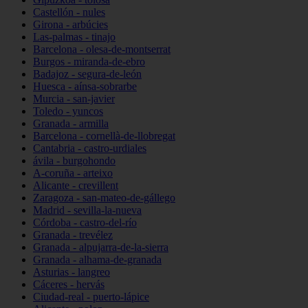
Castellón - nules
Girona - arbúcies
Las-palmas - tinajo
Barcelona - olesa-de-montserrat
Burgos - miranda-de-ebro
Badajoz - segura-de-león
Huesca - aínsa-sobrarbe
Murcia - san-javier
Toledo - yuncos
Granada - armilla
Barcelona - cornellà-de-llobregat
Cantabria - castro-urdiales
ávila - burgohondo
A-coruña - arteixo
Alicante - crevillent
Zaragoza - san-mateo-de-gállego
Madrid - sevilla-la-nueva
Córdoba - castro-del-río
Granada - trevélez
Granada - alpujarra-de-la-sierra
Granada - alhama-de-granada
Asturias - langreo
Cáceres - hervás
Ciudad-real - puerto-lápice