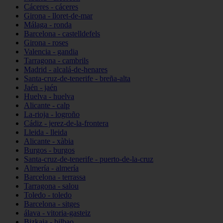
Cáceres - cáceres
Girona - lloret-de-mar
Málaga - ronda
Barcelona - castelldefels
Girona - roses
Valencia - gandia
Tarragona - cambrils
Madrid - alcalá-de-henares
Santa-cruz-de-tenerife - breña-alta
Jaén - jaén
Huelva - huelva
Alicante - calp
La-rioja - logroño
Cádiz - jerez-de-la-frontera
Lleida - lleida
Alicante - xàbia
Burgos - burgos
Santa-cruz-de-tenerife - puerto-de-la-cruz
Almería - almería
Barcelona - terrassa
Tarragona - salou
Toledo - toledo
Barcelona - sitges
álava - vitoria-gasteiz
Bizkaia - bilbao