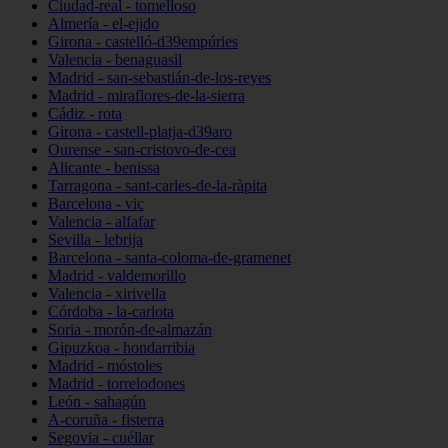
Ciudad-real - tomelloso
Almería - el-ejido
Girona - castelló-d39empúries
Valencia - benaguasil
Madrid - san-sebastián-de-los-reyes
Madrid - miraflores-de-la-sierra
Cádiz - rota
Girona - castell-platja-d39aro
Ourense - san-cristovo-de-cea
Alicante - benissa
Tarragona - sant-carles-de-la-ràpita
Barcelona - vic
Valencia - alfafar
Sevilla - lebrija
Barcelona - santa-coloma-de-gramenet
Madrid - valdemorillo
Valencia - xirivella
Córdoba - la-carlota
Soria - morón-de-almazán
Gipuzkoa - hondarribia
Madrid - móstoles
Madrid - torrelodones
León - sahagún
A-coruña - fisterra
Segovia - cuéllar