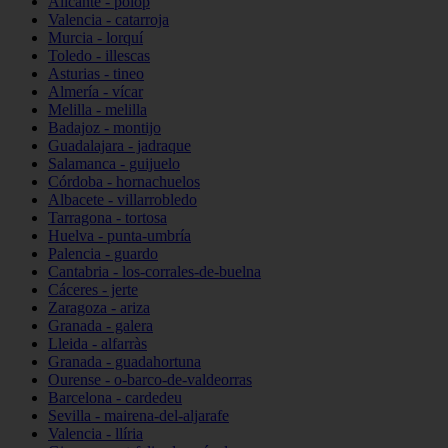
Alicante - polop
Valencia - catarroja
Murcia - lorquí
Toledo - illescas
Asturias - tineo
Almería - vícar
Melilla - melilla
Badajoz - montijo
Guadalajara - jadraque
Salamanca - guijuelo
Córdoba - hornachuelos
Albacete - villarrobledo
Tarragona - tortosa
Huelva - punta-umbría
Palencia - guardo
Cantabria - los-corrales-de-buelna
Cáceres - jerte
Zaragoza - ariza
Granada - galera
Lleida - alfarràs
Granada - guadahortuna
Ourense - o-barco-de-valdeorras
Barcelona - cardedeu
Sevilla - mairena-del-aljarafe
Valencia - llíria