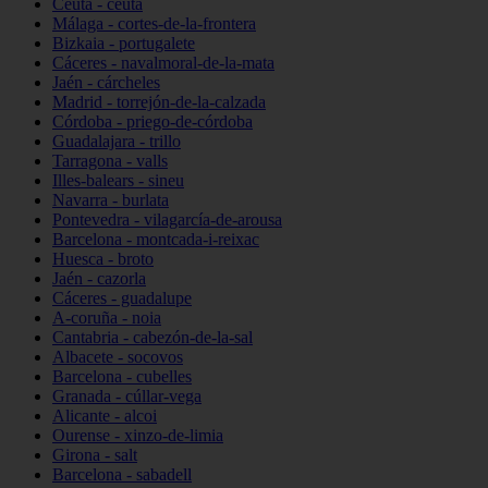
Ceuta - ceuta
Málaga - cortes-de-la-frontera
Bizkaia - portugalete
Cáceres - navalmoral-de-la-mata
Jaén - cárcheles
Madrid - torrejón-de-la-calzada
Córdoba - priego-de-córdoba
Guadalajara - trillo
Tarragona - valls
Illes-balears - sineu
Navarra - burlata
Pontevedra - vilagarcía-de-arousa
Barcelona - montcada-i-reixac
Huesca - broto
Jaén - cazorla
Cáceres - guadalupe
A-coruña - noia
Cantabria - cabezón-de-la-sal
Albacete - socovos
Barcelona - cubelles
Granada - cúllar-vega
Alicante - alcoi
Ourense - xinzo-de-limia
Girona - salt
Barcelona - sabadell