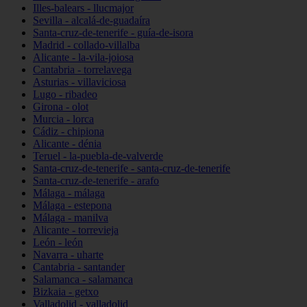
Illes-balears - llucmajor
Sevilla - alcalá-de-guadaíra
Santa-cruz-de-tenerife - guía-de-isora
Madrid - collado-villalba
Alicante - la-vila-joiosa
Cantabria - torrelavega
Asturias - villaviciosa
Lugo - ribadeo
Girona - olot
Murcia - lorca
Cádiz - chipiona
Alicante - dénia
Teruel - la-puebla-de-valverde
Santa-cruz-de-tenerife - santa-cruz-de-tenerife
Santa-cruz-de-tenerife - arafo
Málaga - málaga
Málaga - estepona
Málaga - manilva
Alicante - torrevieja
León - león
Navarra - uharte
Cantabria - santander
Salamanca - salamanca
Bizkaia - getxo
Valladolid - valladolid