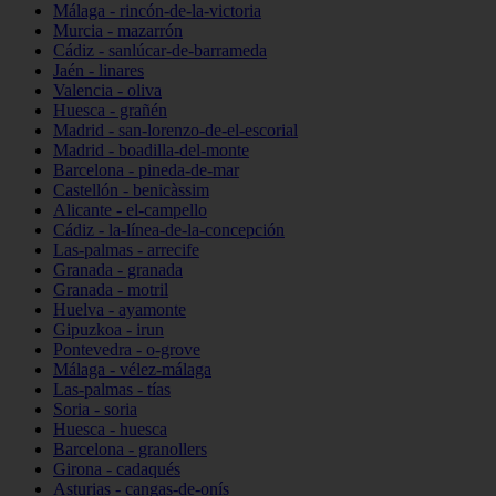
Málaga - rincón-de-la-victoria
Murcia - mazarrón
Cádiz - sanlúcar-de-barrameda
Jaén - linares
Valencia - oliva
Huesca - grañén
Madrid - san-lorenzo-de-el-escorial
Madrid - boadilla-del-monte
Barcelona - pineda-de-mar
Castellón - benicàssim
Alicante - el-campello
Cádiz - la-línea-de-la-concepción
Las-palmas - arrecife
Granada - granada
Granada - motril
Huelva - ayamonte
Gipuzkoa - irun
Pontevedra - o-grove
Málaga - vélez-málaga
Las-palmas - tías
Soria - soria
Huesca - huesca
Barcelona - granollers
Girona - cadaqués
Asturias - cangas-de-onís