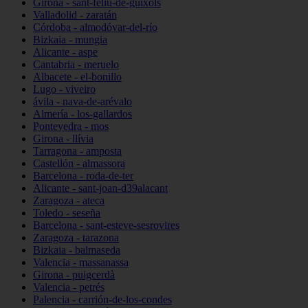
Girona - sant-feliu-de-guíxols
Valladolid - zaratán
Córdoba - almodóvar-del-río
Bizkaia - mungia
Alicante - aspe
Cantabria - meruelo
Albacete - el-bonillo
Lugo - viveiro
ávila - nava-de-arévalo
Almería - los-gallardos
Pontevedra - mos
Girona - llívia
Tarragona - amposta
Castellón - almassora
Barcelona - roda-de-ter
Alicante - sant-joan-d39alacant
Zaragoza - ateca
Toledo - seseña
Barcelona - sant-esteve-sesrovires
Zaragoza - tarazona
Bizkaia - balmaseda
Valencia - massanassa
Girona - puigcerdà
Valencia - petrés
Palencia - carrión-de-los-condes