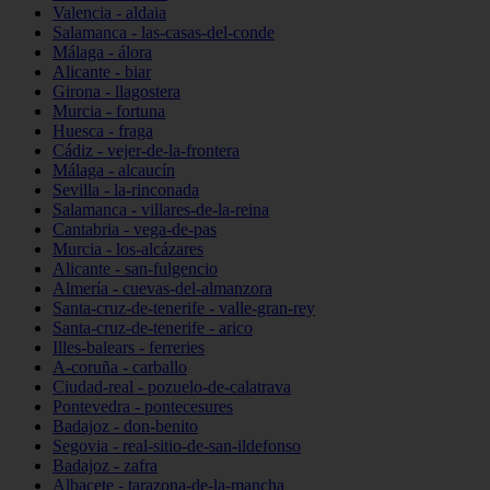
Valencia - aldaia
Salamanca - las-casas-del-conde
Málaga - álora
Alicante - biar
Girona - llagostera
Murcia - fortuna
Huesca - fraga
Cádiz - vejer-de-la-frontera
Málaga - alcaucín
Sevilla - la-rinconada
Salamanca - villares-de-la-reina
Cantabria - vega-de-pas
Murcia - los-alcázares
Alicante - san-fulgencio
Almería - cuevas-del-almanzora
Santa-cruz-de-tenerife - valle-gran-rey
Santa-cruz-de-tenerife - arico
Illes-balears - ferreries
A-coruña - carballo
Ciudad-real - pozuelo-de-calatrava
Pontevedra - pontecesures
Badajoz - don-benito
Segovia - real-sitio-de-san-ildefonso
Badajoz - zafra
Albacete - tarazona-de-la-mancha