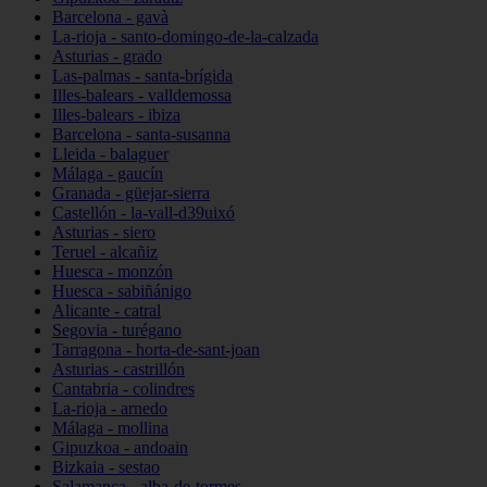
Barcelona - gavà
La-rioja - santo-domingo-de-la-calzada
Asturias - grado
Las-palmas - santa-brígida
Illes-balears - valldemossa
Illes-balears - ibiza
Barcelona - santa-susanna
Lleida - balaguer
Málaga - gaucín
Granada - güejar-sierra
Castellón - la-vall-d39uixó
Asturias - siero
Teruel - alcañiz
Huesca - monzón
Huesca - sabiñánigo
Alicante - catral
Segovia - turégano
Tarragona - horta-de-sant-joan
Asturias - castrillón
Cantabria - colindres
La-rioja - arnedo
Málaga - mollina
Gipuzkoa - andoain
Bizkaia - sestao
Salamanca - alba-de-tormes