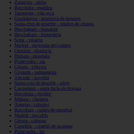
Zaragoza - utebo
Barcelona - manlleu
Tarragona - vila-seca
Guadalajara - azuqueca-de-henares
Santa-cruz-de-tenerife - vilaflor-de-chasna
Illes-balears - fornalutx
Illes-balears - formentera
Soria - vinuesa
Madrid - mejorada-del-campo
Ourense - ribadavia
Bizkaia - mundaka
Pontevedra - oia
Girona - vidreres
Granada - pampaneira
Alicante - novelda
Santa-cruz-de-tenerife - adeje
Las-palmas - santa-lucía-de-tirajana
Barcelona - ripollet
Málaga - cómpeta
Asturias - cabrales
Barcelona - caldes-de-montbui
Madrid - rascafría
Girona - calonge
Castellón - castelló-de-la-plana
Pontevedra - tui