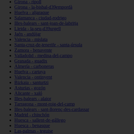
Girona - ripoll
Girona - la-bisbal-d39empordà
Huelva - aljaraque
Salamanca - ciudad-rodrigo
Illes-balears - sant-joan-de-labritja
Lleida - la-seu-d39urgell
Jaén - andújar
Valencia - mislata
Santa-cruz-de-tenerife - santa-úrsula
Zamora - benavente
Valladolid - medina-del-campo
Granada - guadix
Almería - carboneras
Huelva - cartaya
Valencia - ontinyent
Bizkaia - santurtzi
Asturias - gozón
Alicante - xaló
Illes-balears - alaior
Tarragona - mont-roig-del-camp
Illes-balears - sant-llorenç-des-cardassar
Madrid - chinchón
Huesca - sallent-de-gállego
Huesca - benasque
Las-palmas - teguise