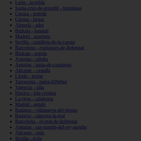
León - la-robla
Santa-cruz-de-tenerife - hermigua
Girona - tortellà
Girona - begur
Almería - adra
Bizkaia - basauri
Madrid - aranjuez
Sevilla - castilleja-de-la-cuesta
Barcelona - esplugues-de-llobregat
Bizkaia - sopela
Asturias - piloña
Asturias - tapia-de-casariego
Alicante - castalla
Lleida - tremp
Tarragona - móra-d39ebre
Valencia - silla
Huelva - isla-cristina
La-rioja - calahorra
Madrid - getafe
Badajoz - villanueva-del-fresno
Badajoz - talavera-la-real
Barcelona - el-prat-de-llobregat
Asturias - san-martín-del-rey-aurelio
Alicante - elda
Sevilla - écija