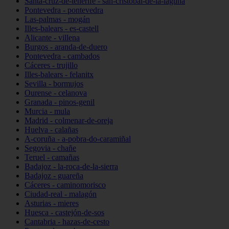
Santa-cruz-de-tenerife - san-cristóbal-de-la-laguna
Pontevedra - pontevedra
Las-palmas - mogán
Illes-balears - es-castell
Alicante - villena
Burgos - aranda-de-duero
Pontevedra - cambados
Cáceres - trujillo
Illes-balears - felanitx
Sevilla - bormujos
Ourense - celanova
Granada - pinos-genil
Murcia - mula
Madrid - colmenar-de-oreja
Huelva - calañas
A-coruña - a-pobra-do-caramiñal
Segovia - chañe
Teruel - camañas
Badajoz - la-roca-de-la-sierra
Badajoz - guareña
Cáceres - caminomorisco
Ciudad-real - malagón
Asturias - mieres
Huesca - castejón-de-sos
Cantabria - hazas-de-cesto