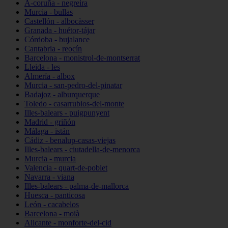
A-coruña - negreira
Murcia - bullas
Castellón - albocàsser
Granada - huétor-tájar
Córdoba - bujalance
Cantabria - reocín
Barcelona - monistrol-de-montserrat
Lleida - les
Almería - albox
Murcia - san-pedro-del-pinatar
Badajoz - alburquerque
Toledo - casarrubios-del-monte
Illes-balears - puigpunyent
Madrid - griñón
Málaga - istán
Cádiz - benalup-casas-viejas
Illes-balears - ciutadella-de-menorca
Murcia - murcia
Valencia - quart-de-poblet
Navarra - viana
Illes-balears - palma-de-mallorca
Huesca - panticosa
León - cacabelos
Barcelona - moià
Alicante - monforte-del-cid