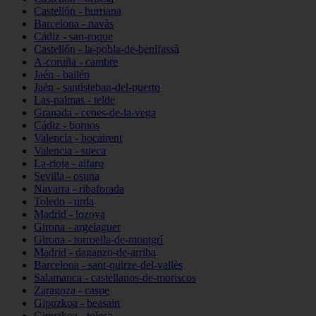
Castellón - burriana
Barcelona - navàs
Cádiz - san-roque
Castellón - la-pobla-de-benifassà
A-coruña - cambre
Jaén - bailén
Jaén - santisteban-del-puerto
Las-palmas - telde
Granada - cenes-de-la-vega
Cádiz - bornos
Valencia - bocairent
Valencia - sueca
La-rioja - alfaro
Sevilla - osuna
Navarra - ribaforada
Toledo - urda
Madrid - lozoya
Girona - argelaguer
Girona - torroella-de-montgrí
Madrid - daganzo-de-arriba
Barcelona - sant-quirze-del-vallès
Salamanca - castellanos-de-moriscos
Zaragoza - caspe
Gipuzkoa - beasain
Gipuzkoa - tolosa