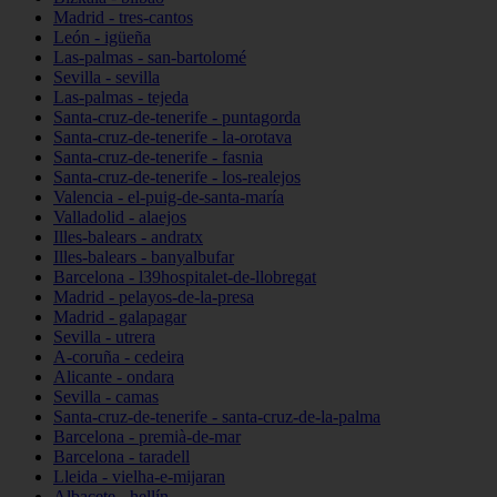
Madrid - tres-cantos
León - igüeña
Las-palmas - san-bartolomé
Sevilla - sevilla
Las-palmas - tejeda
Santa-cruz-de-tenerife - puntagorda
Santa-cruz-de-tenerife - la-orotava
Santa-cruz-de-tenerife - fasnia
Santa-cruz-de-tenerife - los-realejos
Valencia - el-puig-de-santa-maría
Valladolid - alaejos
Illes-balears - andratx
Illes-balears - banyalbufar
Barcelona - l39hospitalet-de-llobregat
Madrid - pelayos-de-la-presa
Madrid - galapagar
Sevilla - utrera
A-coruña - cedeira
Alicante - ondara
Sevilla - camas
Santa-cruz-de-tenerife - santa-cruz-de-la-palma
Barcelona - premià-de-mar
Barcelona - taradell
Lleida - vielha-e-mijaran
Albacete - hellín