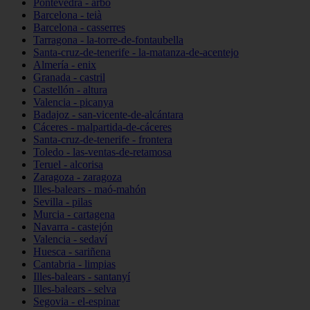
Pontevedra - arbo
Barcelona - teià
Barcelona - casserres
Tarragona - la-torre-de-fontaubella
Santa-cruz-de-tenerife - la-matanza-de-acentejo
Almería - enix
Granada - castril
Castellón - altura
Valencia - picanya
Badajoz - san-vicente-de-alcántara
Cáceres - malpartida-de-cáceres
Santa-cruz-de-tenerife - frontera
Toledo - las-ventas-de-retamosa
Teruel - alcorisa
Zaragoza - zaragoza
Illes-balears - maó-mahón
Sevilla - pilas
Murcia - cartagena
Navarra - castejón
Valencia - sedaví
Huesca - sariñena
Cantabria - limpias
Illes-balears - santanyí
Illes-balears - selva
Segovia - el-espinar