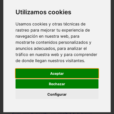
Illes-balears - capdepera
Valencia - valencia
Utilizamos cookies
Málaga - nerja
Girona - blanes
A-coruña - santiago-de-compostela
Usamos cookies y otras técnicas de
Málaga - marbella
rastreo para mejorar tu experiencia de
Tarragona - tarragona
navegación en nuestra web, para
Asturias - gijón
Girona - figueres
mostrarte contenidos personalizados y
Alicante - santa-pola
anuncios adecuados, para analizar el
Madrid - leganés
tráfico en nuestra web y para comprender
Almería - roquetas-de-mar
Girona - tossa-de-mar
de donde llegan nuestros visitantes.
Barcelona - sant-cugat-del-vallès
Alicante - l39alfàs-del-pi
Barcelona - vilanova-i-la-geltrú
Aceptar
Illes-balears - alcúdia
Castellón - peñíscola
Rechazar
Barcelona - mataró
ávila - ávila
Configurar
Illes-balears - sant-antoni-de-portmany
Illes-balears - sant-josep-de-sa-talaia
Tarragona - reus
Barcelona - badalona