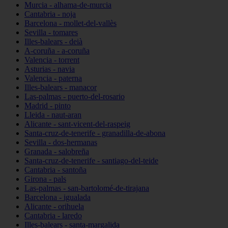
Murcia - alhama-de-murcia
Cantabria - noja
Barcelona - mollet-del-vallès
Sevilla - tomares
Illes-balears - deià
A-coruña - a-coruña
Valencia - torrent
Asturias - navia
Valencia - paterna
Illes-balears - manacor
Las-palmas - puerto-del-rosario
Madrid - pinto
Lleida - naut-aran
Alicante - sant-vicent-del-raspeig
Santa-cruz-de-tenerife - granadilla-de-abona
Sevilla - dos-hermanas
Granada - salobreña
Santa-cruz-de-tenerife - santiago-del-teide
Cantabria - santoña
Girona - pals
Las-palmas - san-bartolomé-de-tirajana
Barcelona - igualada
Alicante - orihuela
Cantabria - laredo
Illes-balears - santa-margalida