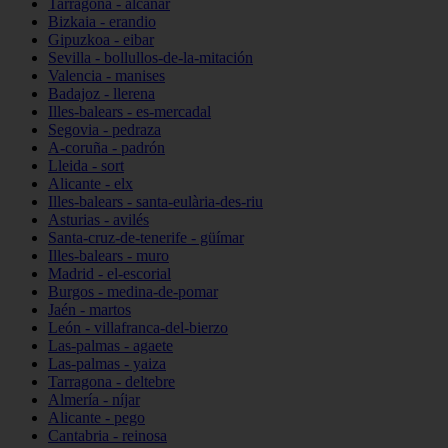
Tarragona - alcanar
Bizkaia - erandio
Gipuzkoa - eibar
Sevilla - bollullos-de-la-mitación
Valencia - manises
Badajoz - llerena
Illes-balears - es-mercadal
Segovia - pedraza
A-coruña - padrón
Lleida - sort
Alicante - elx
Illes-balears - santa-eulària-des-riu
Asturias - avilés
Santa-cruz-de-tenerife - güímar
Illes-balears - muro
Madrid - el-escorial
Burgos - medina-de-pomar
Jaén - martos
León - villafranca-del-bierzo
Las-palmas - agaete
Las-palmas - yaiza
Tarragona - deltebre
Almería - níjar
Alicante - pego
Cantabria - reinosa