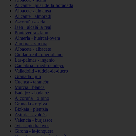
Alicante - pilar-de-la-horadada
Albacete - almansa
Alicante - almoradí
A-coruña - sada
Jaén - alcalá-la-real
Pontevedra - lalín
Almería - huércal-overa
Zamora - zamora
Albacete - albacete
Ciudad-real - puertollano
Las-palmas - ingenio
Cantabria - medio-cudeyo
Valladolid - tudela-de-duero
Granada - jun
Cuenca - tarancón
Murcia - blanca
Badajoz - badajoz
A-coruña - o-pino
Granada - órgiva
Bizkaia - plentzia
Asturias - valdés
Valencia - burjassot
ávila - piedralaves
Girona - la-jonquera