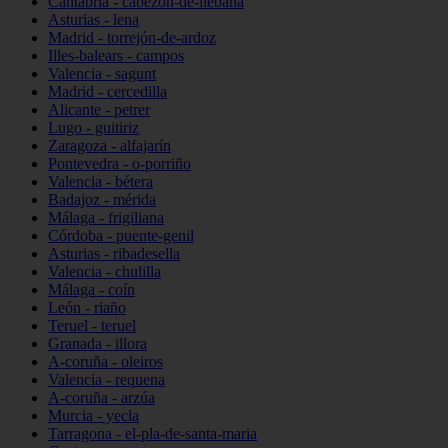
Cantabria - cabezón-de-liébana
Asturias - lena
Madrid - torrejón-de-ardoz
Illes-balears - campos
Valencia - sagunt
Madrid - cercedilla
Alicante - petrer
Lugo - guitiriz
Zaragoza - alfajarín
Pontevedra - o-porriño
Valencia - bétera
Badajoz - mérida
Málaga - frigiliana
Córdoba - puente-genil
Asturias - ribadesella
Valencia - chulilla
Málaga - coín
León - riaño
Teruel - teruel
Granada - illora
A-coruña - oleiros
Valencia - requena
A-coruña - arzúa
Murcia - yecla
Tarragona - el-pla-de-santa-maria