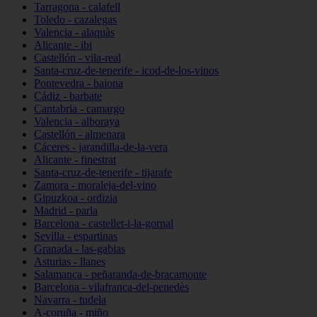
Tarragona - calafell
Toledo - cazalegas
Valencia - alaquàs
Alicante - ibi
Castellón - vila-real
Santa-cruz-de-tenerife - icod-de-los-vinos
Pontevedra - baiona
Cádiz - barbate
Cantabria - camargo
Valencia - alboraya
Castellón - almenara
Cáceres - jarandilla-de-la-vera
Alicante - finestrat
Santa-cruz-de-tenerife - tijarafe
Zamora - moraleja-del-vino
Gipuzkoa - ordizia
Madrid - parla
Barcelona - castellet-i-la-gornal
Sevilla - espartinas
Granada - las-gabias
Asturias - llanes
Salamanca - peñaranda-de-bracamonte
Barcelona - vilafranca-del-penedès
Navarra - tudela
A-coruña - miño