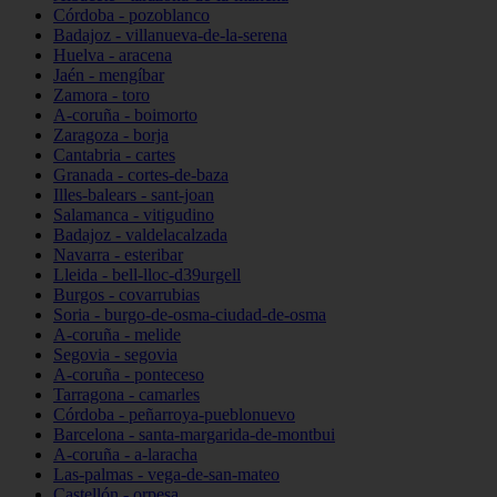
Córdoba - pozoblanco
Badajoz - villanueva-de-la-serena
Huelva - aracena
Jaén - mengíbar
Zamora - toro
A-coruña - boimorto
Zaragoza - borja
Cantabria - cartes
Granada - cortes-de-baza
Illes-balears - sant-joan
Salamanca - vitigudino
Badajoz - valdelacalzada
Navarra - esteribar
Lleida - bell-lloc-d39urgell
Burgos - covarrubias
Soria - burgo-de-osma-ciudad-de-osma
A-coruña - melide
Segovia - segovia
A-coruña - ponteceso
Tarragona - camarles
Córdoba - peñarroya-pueblonuevo
Barcelona - santa-margarida-de-montbui
A-coruña - a-laracha
Las-palmas - vega-de-san-mateo
Castellón - orpesa