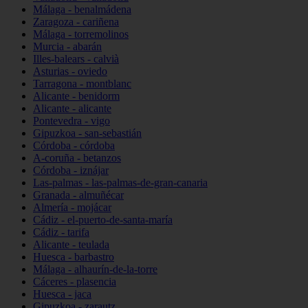
Málaga - benalmádena
Zaragoza - cariñena
Málaga - torremolinos
Murcia - abarán
Illes-balears - calvià
Asturias - oviedo
Tarragona - montblanc
Alicante - benidorm
Alicante - alicante
Pontevedra - vigo
Gipuzkoa - san-sebastián
Córdoba - córdoba
A-coruña - betanzos
Córdoba - iznájar
Las-palmas - las-palmas-de-gran-canaria
Granada - almuñécar
Almería - mojácar
Cádiz - el-puerto-de-santa-maría
Cádiz - tarifa
Alicante - teulada
Huesca - barbastro
Málaga - alhaurín-de-la-torre
Cáceres - plasencia
Huesca - jaca
Gipuzkoa - zarautz