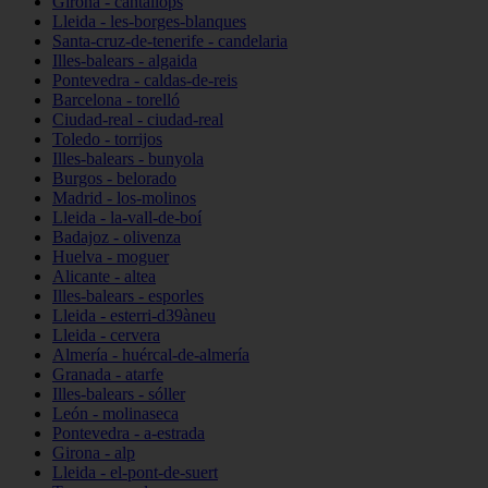
Girona - cantallops
Lleida - les-borges-blanques
Santa-cruz-de-tenerife - candelaria
Illes-balears - algaida
Pontevedra - caldas-de-reis
Barcelona - torelló
Ciudad-real - ciudad-real
Toledo - torrijos
Illes-balears - bunyola
Burgos - belorado
Madrid - los-molinos
Lleida - la-vall-de-boí
Badajoz - olivenza
Huelva - moguer
Alicante - altea
Illes-balears - esporles
Lleida - esterri-d39àneu
Lleida - cervera
Almería - huércal-de-almería
Granada - atarfe
Illes-balears - sóller
León - molinaseca
Pontevedra - a-estrada
Girona - alp
Lleida - el-pont-de-suert