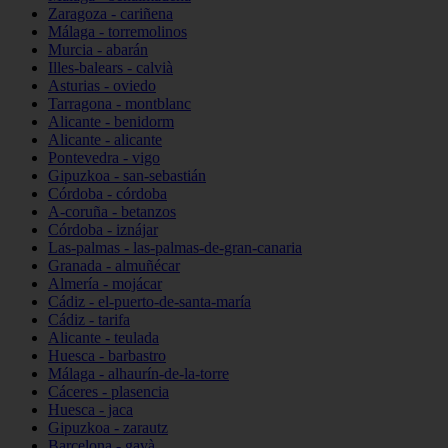
Zaragoza - cariñena
Málaga - torremolinos
Murcia - abarán
Illes-balears - calvià
Asturias - oviedo
Tarragona - montblanc
Alicante - benidorm
Alicante - alicante
Pontevedra - vigo
Gipuzkoa - san-sebastián
Córdoba - córdoba
A-coruña - betanzos
Córdoba - iznájar
Las-palmas - las-palmas-de-gran-canaria
Granada - almuñécar
Almería - mojácar
Cádiz - el-puerto-de-santa-maría
Cádiz - tarifa
Alicante - teulada
Huesca - barbastro
Málaga - alhaurín-de-la-torre
Cáceres - plasencia
Huesca - jaca
Gipuzkoa - zarautz
Barcelona - gavà