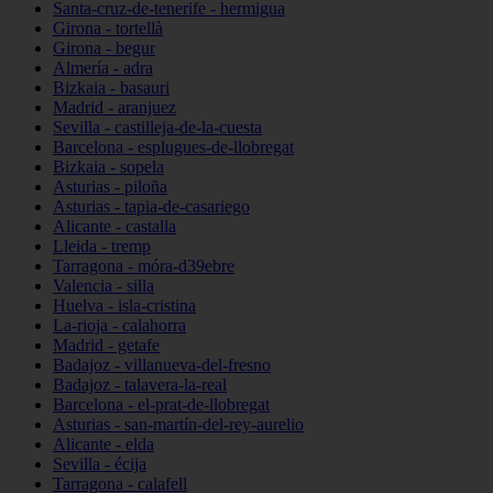
Santa-cruz-de-tenerife - hermigua
Girona - tortellà
Girona - begur
Almería - adra
Bizkaia - basauri
Madrid - aranjuez
Sevilla - castilleja-de-la-cuesta
Barcelona - esplugues-de-llobregat
Bizkaia - sopela
Asturias - piloña
Asturias - tapia-de-casariego
Alicante - castalla
Lleida - tremp
Tarragona - móra-d39ebre
Valencia - silla
Huelva - isla-cristina
La-rioja - calahorra
Madrid - getafe
Badajoz - villanueva-del-fresno
Badajoz - talavera-la-real
Barcelona - el-prat-de-llobregat
Asturias - san-martín-del-rey-aurelio
Alicante - elda
Sevilla - écija
Tarragona - calafell