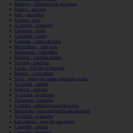
Badajoz - villanueva-de-la-serena
Huelva - aracena
Jaén - mengíbar
Zamora - toro
A-coruña - boimorto
Zaragoza - borja
Cantabria - cartes
Granada - cortes-de-baza
Illes-balears - sant-joan
Salamanca - vitigudino
Badajoz - valdelacalzada
Navarra - esteribar
Lleida - bell-lloc-d39urgell
Burgos - covarrubias
Soria - burgo-de-osma-ciudad-de-osma
A-coruña - melide
Segovia - segovia
A-coruña - ponteceso
Tarragona - camarles
Córdoba - peñarroya-pueblonuevo
Barcelona - santa-margarida-de-montbui
A-coruña - a-laracha
Las-palmas - vega-de-san-mateo
Castellón - orpesa
Castellón - burriana