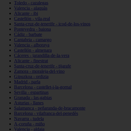
Toledo - cazalegas
Valencia - alaquàs
Alicante - ibi
Castellón - vila-real
Santa-cruz-de-tenerife - icod-de-los-vinos
Pontevedra - baiona
Cádiz - barbate
Cantabria - camargo
Valencia - alboraya
Castellón - almenara
Cáceres - jarandilla-de-la-vera
Alicante - finestrat
Santa-cruz-de-tenerife - tijarafe
Zamora - moraleja-del-vino
Gipuzkoa - ordizia
Madrid - parla
Barcelona - castellet-i-la-gornal
Sevilla - espartinas
Granada - las-gabias
Asturias - llanes
Salamanca - peñaranda-de-bracamonte
Barcelona - vilafranca-del-penedès
Navarra - tudela
A-coruña - miño
Valencia - aldaia