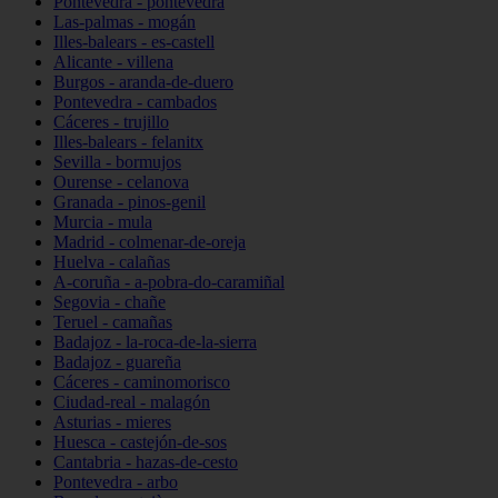
Pontevedra - pontevedra
Las-palmas - mogán
Illes-balears - es-castell
Alicante - villena
Burgos - aranda-de-duero
Pontevedra - cambados
Cáceres - trujillo
Illes-balears - felanitx
Sevilla - bormujos
Ourense - celanova
Granada - pinos-genil
Murcia - mula
Madrid - colmenar-de-oreja
Huelva - calañas
A-coruña - a-pobra-do-caramiñal
Segovia - chañe
Teruel - camañas
Badajoz - la-roca-de-la-sierra
Badajoz - guareña
Cáceres - caminomorisco
Ciudad-real - malagón
Asturias - mieres
Huesca - castejón-de-sos
Cantabria - hazas-de-cesto
Pontevedra - arbo