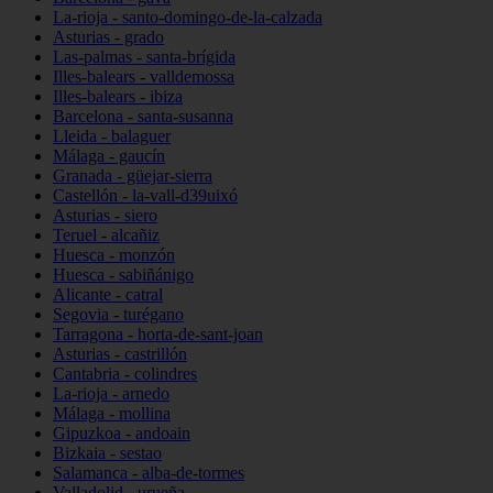
La-rioja - santo-domingo-de-la-calzada
Asturias - grado
Las-palmas - santa-brígida
Illes-balears - valldemossa
Illes-balears - ibiza
Barcelona - santa-susanna
Lleida - balaguer
Málaga - gaucín
Granada - güejar-sierra
Castellón - la-vall-d39uixó
Asturias - siero
Teruel - alcañiz
Huesca - monzón
Huesca - sabiñánigo
Alicante - catral
Segovia - turégano
Tarragona - horta-de-sant-joan
Asturias - castrillón
Cantabria - colindres
La-rioja - arnedo
Málaga - mollina
Gipuzkoa - andoain
Bizkaia - sestao
Salamanca - alba-de-tormes
Valladolid - urueña