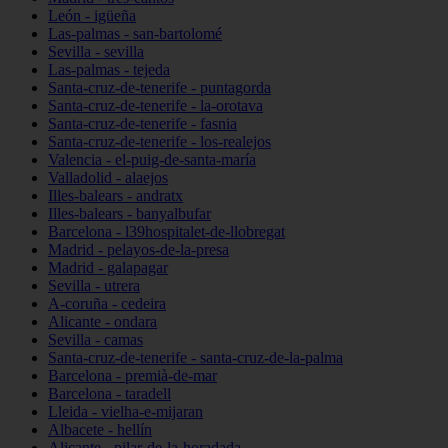
León - igüeña
Las-palmas - san-bartolomé
Sevilla - sevilla
Las-palmas - tejeda
Santa-cruz-de-tenerife - puntagorda
Santa-cruz-de-tenerife - la-orotava
Santa-cruz-de-tenerife - fasnia
Santa-cruz-de-tenerife - los-realejos
Valencia - el-puig-de-santa-maría
Valladolid - alaejos
Illes-balears - andratx
Illes-balears - banyalbufar
Barcelona - l39hospitalet-de-llobregat
Madrid - pelayos-de-la-presa
Madrid - galapagar
Sevilla - utrera
A-coruña - cedeira
Alicante - ondara
Sevilla - camas
Santa-cruz-de-tenerife - santa-cruz-de-la-palma
Barcelona - premià-de-mar
Barcelona - taradell
Lleida - vielha-e-mijaran
Albacete - hellín
Alicante - pilar-de-la-horadada