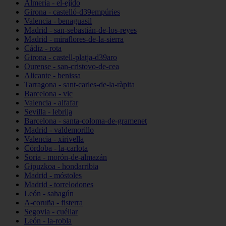
Almería - el-ejido
Girona - castelló-d39empúries
Valencia - benaguasil
Madrid - san-sebastián-de-los-reyes
Madrid - miraflores-de-la-sierra
Cádiz - rota
Girona - castell-platja-d39aro
Ourense - san-cristovo-de-cea
Alicante - benissa
Tarragona - sant-carles-de-la-ràpita
Barcelona - vic
Valencia - alfafar
Sevilla - lebrija
Barcelona - santa-coloma-de-gramenet
Madrid - valdemorillo
Valencia - xirivella
Córdoba - la-carlota
Soria - morón-de-almazán
Gipuzkoa - hondarribia
Madrid - móstoles
Madrid - torrelodones
León - sahagún
A-coruña - fisterra
Segovia - cuéllar
León - la-robla