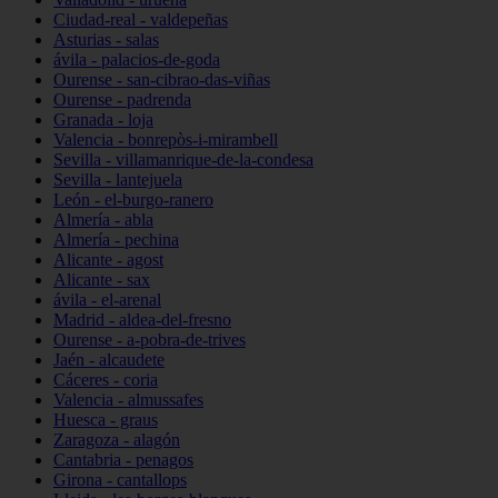
Ciudad-real - valdepeñas
Asturias - salas
ávila - palacios-de-goda
Ourense - san-cibrao-das-viñas
Ourense - padrenda
Granada - loja
Valencia - bonrepòs-i-mirambell
Sevilla - villamanrique-de-la-condesa
Sevilla - lantejuela
León - el-burgo-ranero
Almería - abla
Almería - pechina
Alicante - agost
Alicante - sax
ávila - el-arenal
Madrid - aldea-del-fresno
Ourense - a-pobra-de-trives
Jaén - alcaudete
Cáceres - coria
Valencia - almussafes
Huesca - graus
Zaragoza - alagón
Cantabria - penagos
Girona - cantallops