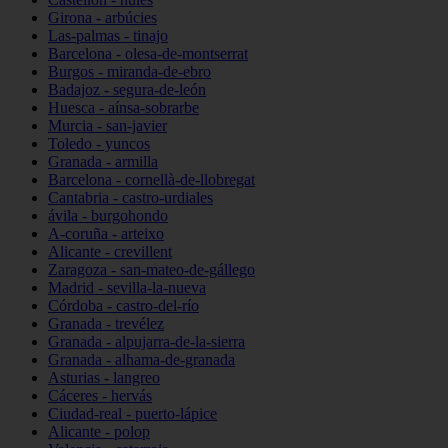
Girona - arbúcies
Las-palmas - tinajo
Barcelona - olesa-de-montserrat
Burgos - miranda-de-ebro
Badajoz - segura-de-león
Huesca - aínsa-sobrarbe
Murcia - san-javier
Toledo - yuncos
Granada - armilla
Barcelona - cornellà-de-llobregat
Cantabria - castro-urdiales
ávila - burgohondo
A-coruña - arteixo
Alicante - crevillent
Zaragoza - san-mateo-de-gállego
Madrid - sevilla-la-nueva
Córdoba - castro-del-río
Granada - trevélez
Granada - alpujarra-de-la-sierra
Granada - alhama-de-granada
Asturias - langreo
Cáceres - hervás
Ciudad-real - puerto-lápice
Alicante - polop