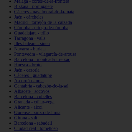
Málaga - cortes-de-la-frontera
Bizkaia - portugalete
Cáceres - navalmoral-de-la-mata
Jaén - cárcheles
Madrid - torrejón-de-la-calzada
Córdoba - priego-de-córdoba
Guadalajara - trillo
Tarragona - valls
Illes-balears - sineu
Navarra - burlata
Pontevedra - vilagarcía-de-arousa
Barcelona - montcada-i-reixac
Huesca - broto
Jaén - cazorla
Cáceres - guadalupe
A-coruña - noia
Cantabria - cabezón-de-la-sal
Albacete - socovos
Barcelona - cubelles
Granada - cúllar-vega
Alicante - alcoi
Ourense - xinzo-de-limia
Girona - salt
Barcelona - sabadell
Ciudad-real - tomelloso