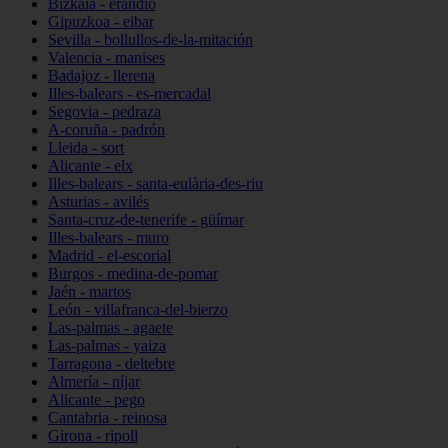
Bizkaia - erandio
Gipuzkoa - eibar
Sevilla - bollullos-de-la-mitación
Valencia - manises
Badajoz - llerena
Illes-balears - es-mercadal
Segovia - pedraza
A-coruña - padrón
Lleida - sort
Alicante - elx
Illes-balears - santa-eulària-des-riu
Asturias - avilés
Santa-cruz-de-tenerife - güímar
Illes-balears - muro
Madrid - el-escorial
Burgos - medina-de-pomar
Jaén - martos
León - villafranca-del-bierzo
Las-palmas - agaete
Las-palmas - yaiza
Tarragona - deltebre
Almería - níjar
Alicante - pego
Cantabria - reinosa
Girona - ripoll