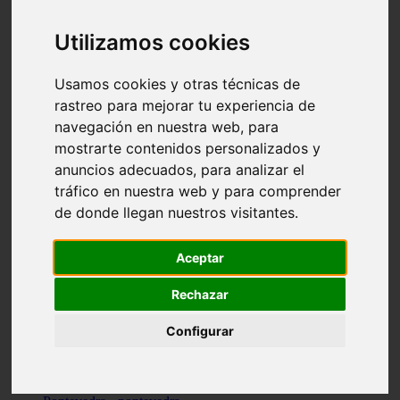
Valencia - valencia
Málaga - nerja
Utilizamos cookies
Girona - blanes
A-coruña - santiago-de-compostela
Málaga - marbella
Usamos cookies y otras técnicas de
Tarragona - tarragona
rastreo para mejorar tu experiencia de
Asturias - gijón
navegación en nuestra web, para
Girona - figueres
Alicante - santa-pola
mostrarte contenidos personalizados y
Madrid - leganés
anuncios adecuados, para analizar el
Almería - roquetas-de-mar
tráfico en nuestra web y para comprender
Girona - tossa-de-mar
Barcelona - sant-cugat-del-vallès
de donde llegan nuestros visitantes.
Alicante - l39alfàs-del-pi
Barcelona - vilanova-i-la-geltrú
Illes-balears - alcúdia
Aceptar
Castellón - peñíscola
Barcelona - mataró
Rechazar
ávila - ávila
Illes-balears - sant-antoni-de-portmany
Configurar
Illes-balears - sant-josep-de-sa-talaia
Tarragona - reus
Barcelona - badalona
Santa-cruz-de-tenerife - san-cristóbal-de-la-laguna