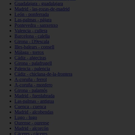
Guadalajara - guadalajara
Madrid - las-rozas-de-madrid
León - ponferrada
Las-palmas - pájara
Pontevedra - sanxenxo
Valencia - cullera
Barcelona - calella
Girona - l39escala
Illes-balears - consell
Málaga - torrox
Cádiz - algeciras
Girona - palafrugell
Palencia - palencia
Cádiz - chiclana-de-la-frontera
A-coruña - ferrol
A-coruña - monfero
Girona - palamós
Madrid - fuenlabrada
Las-palmas - antigua
Cuenca - cuenca
Madrid - alcobendas
Lugo - lugo
Ourense - ourense
Madrid - alcorcón
Cáceres - cáceres