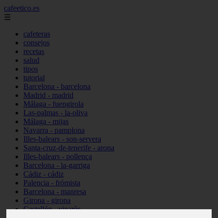
cafeetico.es
☰
cafeteras
consejos
recetas
salud
tipos
tutorial
Barcelona - barcelona
Madrid - madrid
Málaga - fuengirola
Las-palmas - la-oliva
Málaga - mijas
Navarra - pamplona
Illes-balears - son-servera
Santa-cruz-de-tenerife - arona
Illes-balears - pollença
Barcelona - la-garriga
Cádiz - cádiz
Palencia - frómista
Barcelona - manresa
Girona - girona
Castellón - vinaròs
Illes-balears - capdepera