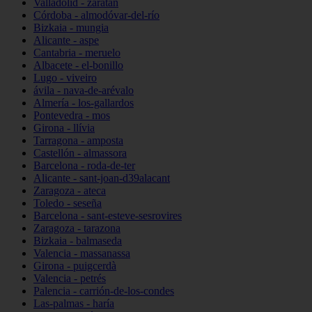
Valladolid - zaratán
Córdoba - almodóvar-del-río
Bizkaia - mungia
Alicante - aspe
Cantabria - meruelo
Albacete - el-bonillo
Lugo - viveiro
ávila - nava-de-arévalo
Almería - los-gallardos
Pontevedra - mos
Girona - llívia
Tarragona - amposta
Castellón - almassora
Barcelona - roda-de-ter
Alicante - sant-joan-d39alacant
Zaragoza - ateca
Toledo - seseña
Barcelona - sant-esteve-sesrovires
Zaragoza - tarazona
Bizkaia - balmaseda
Valencia - massanassa
Girona - puigcerdà
Valencia - petrés
Palencia - carrión-de-los-condes
Las-palmas - haría