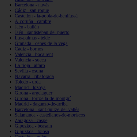
Barcelona - navàs
Cádiz - san-roque
Castellón - la-pobla-de-benifassà
A-coruña - cambre
Jaén - bailén
Jaén - santisteban-del-puerto
Las-palmas - telde
Granada - cenes-de-la-vega
Cádiz - bornos
Valencia - bocairent
Valencia - sueca
La-rioja - alfaro
Sevilla - osuna
Navarra - ribaforada
Toledo - urda
Madrid - lozoya
Girona - argelaguer
Girona - torroella-de-montgrí
Madrid - daganzo-de-arriba
Barcelona - sant-quirze-del-vallès
Salamanca - castellanos-de-moriscos
Zaragoza - caspe
Gipuzkoa - beasain
Gipuzkoa - tolosa
Castellón - nules