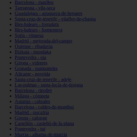
Barcelona - manlleu
Tarragona - vila-seca
Guadalajara - azuqueca-de-henares
Santa-cruz-de-tenerife - vilaflor-de-chasna
Illes-balears - fornalutx
Illes-balears - formentera
Soria - vinuesa
Madrid - mejorada-del-campo
Ourense - ribadavia
Bizkaia - mundaka
Pontevedra - oia
Girona - vidreres
Granada - pampaneira
Alicante - novelda
Santa-cruz-de-tenerife - adeje
Las-palmas - santa-lucía-de-tirajana
Barcelona - ripollet
Málaga - cómpeta
Asturias - cabrales
Barcelona - caldes-de-montbui
Madrid - rascafría
Girona - calonge
Castellón - castelló-de-la-plana
Pontevedra - tui
Murcia - alhama-de-murcia