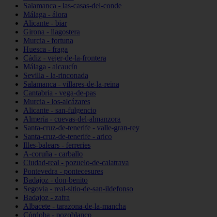
Salamanca - las-casas-del-conde
Málaga - álora
Alicante - biar
Girona - llagostera
Murcia - fortuna
Huesca - fraga
Cádiz - vejer-de-la-frontera
Málaga - alcaucín
Sevilla - la-rinconada
Salamanca - villares-de-la-reina
Cantabria - vega-de-pas
Murcia - los-alcázares
Alicante - san-fulgencio
Almería - cuevas-del-almanzora
Santa-cruz-de-tenerife - valle-gran-rey
Santa-cruz-de-tenerife - arico
Illes-balears - ferreries
A-coruña - carballo
Ciudad-real - pozuelo-de-calatrava
Pontevedra - pontecesures
Badajoz - don-benito
Segovia - real-sitio-de-san-ildefonso
Badajoz - zafra
Albacete - tarazona-de-la-mancha
Córdoba - pozoblanco