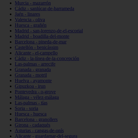
Murcia - mazarrón
Cádiz - sanlúcar-de-barrameda
Jaén - linares
Valencia - oliva
Huesca - grañén
Madrid - san-lorenzo-de-el-escorial
Madrid - boadilla-del-monte
Barcelona - pineda-de-mar
Castellón - benicàssim
Alicante - el-campello
Cádiz - la-línea-de-la-concepción
Las-palmas - arrecife
Granada - granada
Granada - motril
Huelva - ayamonte
Gipuzkoa - irun
Pontevedra - o-grove
Málaga - vélez-málaga
Las-palmas - tías
Soria - soria
Huesca - huesca
Barcelona - granollers
Girona - cadaqués
Asturias - cangas-de-onís
Alicante - guardamar-del-segura