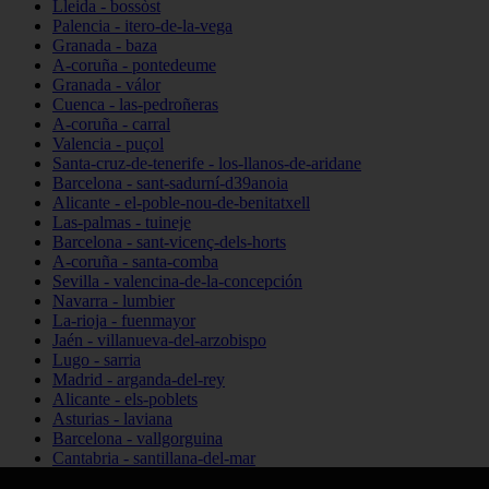
Lleida - bossòst
Palencia - itero-de-la-vega
Granada - baza
A-coruña - pontedeume
Granada - válor
Cuenca - las-pedroñeras
A-coruña - carral
Valencia - puçol
Santa-cruz-de-tenerife - los-llanos-de-aridane
Barcelona - sant-sadurní-d39anoia
Alicante - el-poble-nou-de-benitatxell
Las-palmas - tuineje
Barcelona - sant-vicenç-dels-horts
A-coruña - santa-comba
Sevilla - valencina-de-la-concepción
Navarra - lumbier
La-rioja - fuenmayor
Jaén - villanueva-del-arzobispo
Lugo - sarria
Madrid - arganda-del-rey
Alicante - els-poblets
Asturias - laviana
Barcelona - vallgorguina
Cantabria - santillana-del-mar
Zamora - santa-maría-de-la-vega