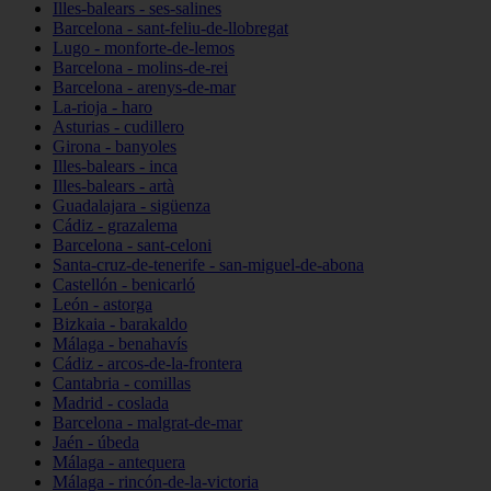
Illes-balears - ses-salines
Barcelona - sant-feliu-de-llobregat
Lugo - monforte-de-lemos
Barcelona - molins-de-rei
Barcelona - arenys-de-mar
La-rioja - haro
Asturias - cudillero
Girona - banyoles
Illes-balears - inca
Illes-balears - artà
Guadalajara - sigüenza
Cádiz - grazalema
Barcelona - sant-celoni
Santa-cruz-de-tenerife - san-miguel-de-abona
Castellón - benicarló
León - astorga
Bizkaia - barakaldo
Málaga - benahavís
Cádiz - arcos-de-la-frontera
Cantabria - comillas
Madrid - coslada
Barcelona - malgrat-de-mar
Jaén - úbeda
Málaga - antequera
Málaga - rincón-de-la-victoria