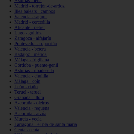
Asturias - lena
Madrid - torrejón-de-ardoz
Illes-balears - campos
Valencia - sagunt
Madrid - cercedilla
Alicante - petrer
Lugo - guitiriz
Zaragoza - alfajarín
Pontevedra - o-porriño
Valencia - bétera
Badajoz - mérida
Málaga - frigiliana
Córdoba - puente-genil
Asturias - ribadesella
Valencia - chulilla
Málaga - coín
León - riaño
Teruel - teruel
Granada - illora
A-coruña - oleiros
Valencia - requena
A-coruña - arzúa
Murcia - yecla
Tarragona - el-pla-de-santa-maria
Ceuta - ceuta