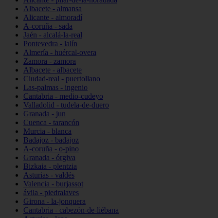
Albacete - almansa
Alicante - almoradí
A-coruña - sada
Jaén - alcalá-la-real
Pontevedra - lalín
Almería - huércal-overa
Zamora - zamora
Albacete - albacete
Ciudad-real - puertollano
Las-palmas - ingenio
Cantabria - medio-cudeyo
Valladolid - tudela-de-duero
Granada - jun
Cuenca - tarancón
Murcia - blanca
Badajoz - badajoz
A-coruña - o-pino
Granada - órgiva
Bizkaia - plentzia
Asturias - valdés
Valencia - burjassot
ávila - piedralaves
Girona - la-jonquera
Cantabria - cabezón-de-liébana