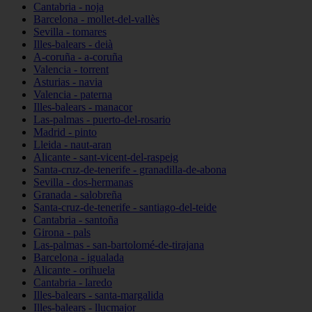
Cantabria - noja
Barcelona - mollet-del-vallès
Sevilla - tomares
Illes-balears - deià
A-coruña - a-coruña
Valencia - torrent
Asturias - navia
Valencia - paterna
Illes-balears - manacor
Las-palmas - puerto-del-rosario
Madrid - pinto
Lleida - naut-aran
Alicante - sant-vicent-del-raspeig
Santa-cruz-de-tenerife - granadilla-de-abona
Sevilla - dos-hermanas
Granada - salobreña
Santa-cruz-de-tenerife - santiago-del-teide
Cantabria - santoña
Girona - pals
Las-palmas - san-bartolomé-de-tirajana
Barcelona - igualada
Alicante - orihuela
Cantabria - laredo
Illes-balears - santa-margalida
Illes-balears - llucmajor