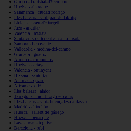
Girona - la-bisbal-d39empordà
Huelva - aljaraque
Salamanca - ciudad-rodrigo
Illes-balears - sant-joan-de-labritja
Lleida - la-seu-d39urgell
Jaén - andújar
Valencia - mislata
Santa-cruz-de-tenerife - santa-úrsula
Zamora - benavente
Valladolid - medina-del-campo
Granada - guadix
Almería - carboneras
Huelva - cartaya
Valencia - ontinyent
Bizkaia - santurtzi
Asturias - gozón
Alicante - xaló
Illes-balears - alaior
Tarragona - mont-roig-del-camp
Illes-balears - sant-llorenç-des-cardassar
Madrid - chinchón
Huesca - sallent-de-gállego
Huesca - benasque
Las-palmas - teguise
Barcelona - rubí