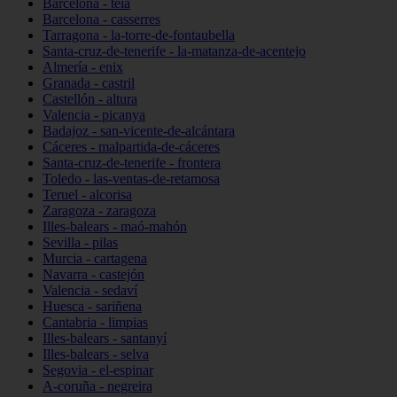
Barcelona - teià
Barcelona - casserres
Tarragona - la-torre-de-fontaubella
Santa-cruz-de-tenerife - la-matanza-de-acentejo
Almería - enix
Granada - castril
Castellón - altura
Valencia - picanya
Badajoz - san-vicente-de-alcántara
Cáceres - malpartida-de-cáceres
Santa-cruz-de-tenerife - frontera
Toledo - las-ventas-de-retamosa
Teruel - alcorisa
Zaragoza - zaragoza
Illes-balears - maó-mahón
Sevilla - pilas
Murcia - cartagena
Navarra - castejón
Valencia - sedaví
Huesca - sariñena
Cantabria - limpias
Illes-balears - santanyí
Illes-balears - selva
Segovia - el-espinar
A-coruña - negreira