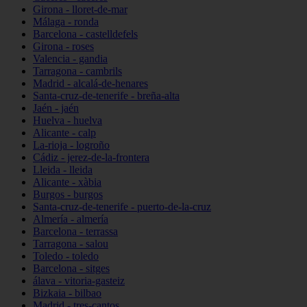
Girona - lloret-de-mar
Málaga - ronda
Barcelona - castelldefels
Girona - roses
Valencia - gandia
Tarragona - cambrils
Madrid - alcalá-de-henares
Santa-cruz-de-tenerife - breña-alta
Jaén - jaén
Huelva - huelva
Alicante - calp
La-rioja - logroño
Cádiz - jerez-de-la-frontera
Lleida - lleida
Alicante - xàbia
Burgos - burgos
Santa-cruz-de-tenerife - puerto-de-la-cruz
Almería - almería
Barcelona - terrassa
Tarragona - salou
Toledo - toledo
Barcelona - sitges
álava - vitoria-gasteiz
Bizkaia - bilbao
Madrid - tres-cantos