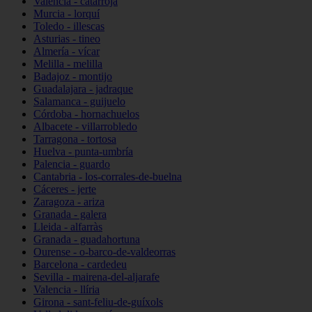
Valencia - catarroja
Murcia - lorquí
Toledo - illescas
Asturias - tineo
Almería - vícar
Melilla - melilla
Badajoz - montijo
Guadalajara - jadraque
Salamanca - guijuelo
Córdoba - hornachuelos
Albacete - villarrobledo
Tarragona - tortosa
Huelva - punta-umbría
Palencia - guardo
Cantabria - los-corrales-de-buelna
Cáceres - jerte
Zaragoza - ariza
Granada - galera
Lleida - alfarràs
Granada - guadahortuna
Ourense - o-barco-de-valdeorras
Barcelona - cardedeu
Sevilla - mairena-del-aljarafe
Valencia - llíria
Girona - sant-feliu-de-guíxols