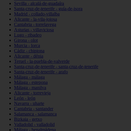
Sevilla - alcalá-de-guadaíra
Santa-cruz-de-tenerife - guía-de-isora
Madrid - collado-villalba
Alicante - la-vila-joiosa
Cantabria - torrelavega
Asturias - villaviciosa
Lugo - ribadeo
Girona - olot
Murcia - lorca
Cádiz - chipiona
Alicante - dénia
Teruel - la-puebla-de-valverde
Santa-cruz-de-tenerife - santa-cruz-de-tenerife
Santa-cruz-de-tenerife - arafo
Málaga - málaga
Málaga - estepona
Málaga - manilva
Alicante - torrevieja
León - león
Navarra - uharte
Cantabria - santander
Salamanca - salamanca
Bizkaia - getxo
Valladolid - valladolid
Málaga - benalmádena