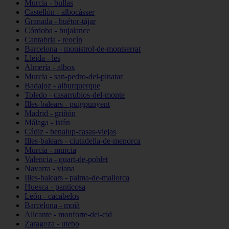
Murcia - bullas
Castellón - albocàsser
Granada - huétor-tájar
Córdoba - bujalance
Cantabria - reocín
Barcelona - monistrol-de-montserrat
Lleida - les
Almería - albox
Murcia - san-pedro-del-pinatar
Badajoz - alburquerque
Toledo - casarrubios-del-monte
Illes-balears - puigpunyent
Madrid - griñón
Málaga - istán
Cádiz - benalup-casas-viejas
Illes-balears - ciutadella-de-menorca
Murcia - murcia
Valencia - quart-de-poblet
Navarra - viana
Illes-balears - palma-de-mallorca
Huesca - panticosa
León - cacabelos
Barcelona - moià
Alicante - monforte-del-cid
Zaragoza - utebo