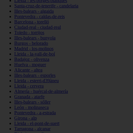
Lleida - les-borges-blanques
Santa-cruz-de-tenerife - candelaria
Illes-balears - algaida
Pontevedra - caldas-de-reis
Barcelona - torelló
Ciudad-real - ciudad-real
Toledo - torrijos
Illes-balears - bunyola
Burgos - belorado
Madrid - los-molinos
Lleida - la-vall-de-boí
Badajoz - olivenza
Huelva - moguer
Alicante - altea
Illes-balears - esporles
Lleida - esterri-d39àneu
Lleida - cervera
Almería - huércal-de-almería
Granada - atarfe
Illes-balears - sóller
León - molinaseca
Pontevedra - a-estrada
Girona - alp
Lleida - el-pont-de-suert
Tarragona - alcanar