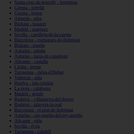
Santa-cruz-de-tenerife - hermigua
Girona - tortellà
Girona - begur
Almería - adra
Bizkaia - basauri
Madrid - aranjuez
Sevilla - castilleja-de-la-cuesta
Barcelona - esplugues-de-llobregat
Bizkaia - sopela
Asturias - piloña
Asturias - tapia-de-casariego
Alicante - castalla
Lleida - tremp
Tarragona - móra-d39ebre
Valencia - silla
Huelva - isla-cristina
La-rioja - calahorra
Madrid - getafe
Badajoz - villanueva-del-fresno
Badajoz - talavera-la-real
Barcelona - el-prat-de-llobregat
Asturias - san-martín-del-rey-aurelio
Alicante - elda
Sevilla - écija
Tarragona - calafell