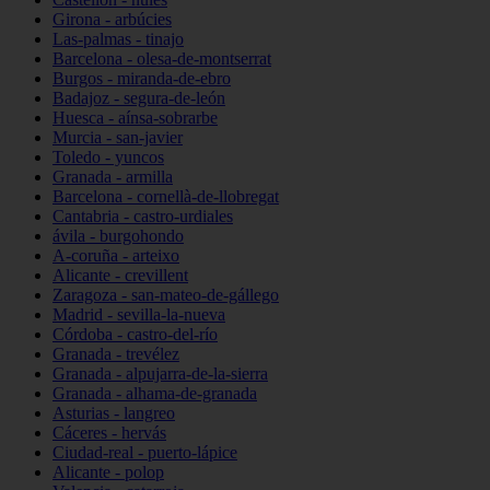
Girona - arbúcies
Las-palmas - tinajo
Barcelona - olesa-de-montserrat
Burgos - miranda-de-ebro
Badajoz - segura-de-león
Huesca - aínsa-sobrarbe
Murcia - san-javier
Toledo - yuncos
Granada - armilla
Barcelona - cornellà-de-llobregat
Cantabria - castro-urdiales
ávila - burgohondo
A-coruña - arteixo
Alicante - crevillent
Zaragoza - san-mateo-de-gállego
Madrid - sevilla-la-nueva
Córdoba - castro-del-río
Granada - trevélez
Granada - alpujarra-de-la-sierra
Granada - alhama-de-granada
Asturias - langreo
Cáceres - hervás
Ciudad-real - puerto-lápice
Alicante - polop