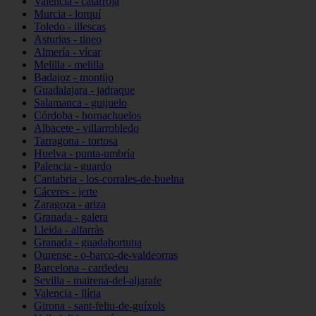
Valencia - catarroja
Murcia - lorquí
Toledo - illescas
Asturias - tineo
Almería - vícar
Melilla - melilla
Badajoz - montijo
Guadalajara - jadraque
Salamanca - guijuelo
Córdoba - hornachuelos
Albacete - villarrobledo
Tarragona - tortosa
Huelva - punta-umbría
Palencia - guardo
Cantabria - los-corrales-de-buelna
Cáceres - jerte
Zaragoza - ariza
Granada - galera
Lleida - alfarràs
Granada - guadahortuna
Ourense - o-barco-de-valdeorras
Barcelona - cardedeu
Sevilla - mairena-del-aljarafe
Valencia - llíria
Girona - sant-feliu-de-guíxols