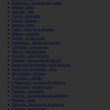
Salamanca - las-casas-del-conde
Málaga - álora
Alicante - biar
Girona - llagostera
Murcia - fortuna
Huesca - fraga
Cádiz - vejer-de-la-frontera
Málaga - alcaucín
Sevilla - la-rinconada
Salamanca - villares-de-la-reina
Cantabria - vega-de-pas
Murcia - los-alcázares
Alicante - san-fulgencio
Almería - cuevas-del-almanzora
Santa-cruz-de-tenerife - valle-gran-rey
Santa-cruz-de-tenerife - arico
Illes-balears - ferreries
A-coruña - carballo
Ciudad-real - pozuelo-de-calatrava
Pontevedra - pontecesures
Badajoz - don-benito
Segovia - real-sitio-de-san-ildefonso
Badajoz - zafra
Albacete - tarazona-de-la-mancha
Córdoba - pozoblanco