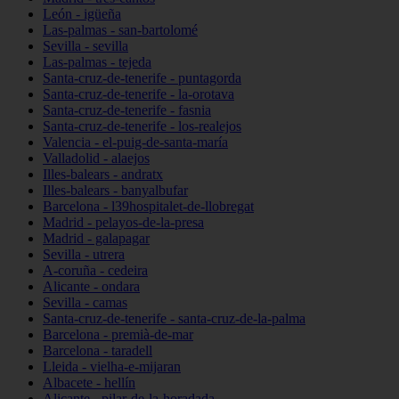
León - igüeña
Las-palmas - san-bartolomé
Sevilla - sevilla
Las-palmas - tejeda
Santa-cruz-de-tenerife - puntagorda
Santa-cruz-de-tenerife - la-orotava
Santa-cruz-de-tenerife - fasnia
Santa-cruz-de-tenerife - los-realejos
Valencia - el-puig-de-santa-maría
Valladolid - alaejos
Illes-balears - andratx
Illes-balears - banyalbufar
Barcelona - l39hospitalet-de-llobregat
Madrid - pelayos-de-la-presa
Madrid - galapagar
Sevilla - utrera
A-coruña - cedeira
Alicante - ondara
Sevilla - camas
Santa-cruz-de-tenerife - santa-cruz-de-la-palma
Barcelona - premià-de-mar
Barcelona - taradell
Lleida - vielha-e-mijaran
Albacete - hellín
Alicante - pilar-de-la-horadada