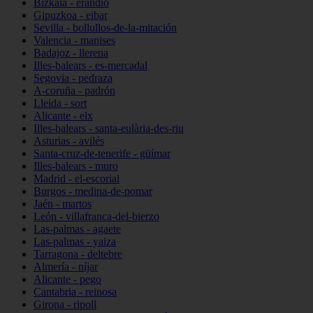
Bizkaia - erandio
Gipuzkoa - eibar
Sevilla - bollullos-de-la-mitación
Valencia - manises
Badajoz - llerena
Illes-balears - es-mercadal
Segovia - pedraza
A-coruña - padrón
Lleida - sort
Alicante - elx
Illes-balears - santa-eulària-des-riu
Asturias - avilés
Santa-cruz-de-tenerife - güímar
Illes-balears - muro
Madrid - el-escorial
Burgos - medina-de-pomar
Jaén - martos
León - villafranca-del-bierzo
Las-palmas - agaete
Las-palmas - yaiza
Tarragona - deltebre
Almería - níjar
Alicante - pego
Cantabria - reinosa
Girona - ripoll