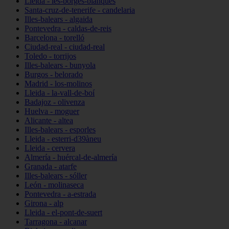
Lleida - les-borges-blanques
Santa-cruz-de-tenerife - candelaria
Illes-balears - algaida
Pontevedra - caldas-de-reis
Barcelona - torelló
Ciudad-real - ciudad-real
Toledo - torrijos
Illes-balears - bunyola
Burgos - belorado
Madrid - los-molinos
Lleida - la-vall-de-boí
Badajoz - olivenza
Huelva - moguer
Alicante - altea
Illes-balears - esporles
Lleida - esterri-d39àneu
Lleida - cervera
Almería - huércal-de-almería
Granada - atarfe
Illes-balears - sóller
León - molinaseca
Pontevedra - a-estrada
Girona - alp
Lleida - el-pont-de-suert
Tarragona - alcanar