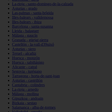
La-rioja - santo-domingo-de-la-calzada
Asturias - grado
Las-palmas - santa-brígida
Illes-balears - valldemossa
Illes-balears - ibiza
Barcelona - santa-susanna
Lleida - balaguer
Málaga - gaucín
Granada - güejar-sierra
Castellón - la-vall-d39uixó
Asturias - siero
Teruel - alcañiz
Huesca - monzón
Huesca - sabiñánigo
Alicante - catral
Segovia - turégano
Tarragona - horta-de-sant-joan
Asturias - castrillón
Cantabria - colindres
La-rioja - arnedo
Málaga - mollina
Gipuzkoa - andoain
Bizkaia - sestao
Salamanca - alba-de-tormes
Valladolid - urueña