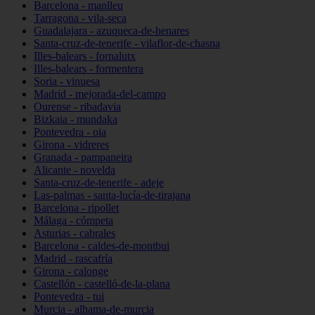
Barcelona - manlleu
Tarragona - vila-seca
Guadalajara - azuqueca-de-henares
Santa-cruz-de-tenerife - vilaflor-de-chasna
Illes-balears - fornalutx
Illes-balears - formentera
Soria - vinuesa
Madrid - mejorada-del-campo
Ourense - ribadavia
Bizkaia - mundaka
Pontevedra - oia
Girona - vidreres
Granada - pampaneira
Alicante - novelda
Santa-cruz-de-tenerife - adeje
Las-palmas - santa-lucía-de-tirajana
Barcelona - ripollet
Málaga - cómpeta
Asturias - cabrales
Barcelona - caldes-de-montbui
Madrid - rascafría
Girona - calonge
Castellón - castelló-de-la-plana
Pontevedra - tui
Murcia - alhama-de-murcia