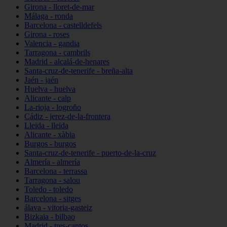
Girona - lloret-de-mar
Málaga - ronda
Barcelona - castelldefels
Girona - roses
Valencia - gandia
Tarragona - cambrils
Madrid - alcalá-de-henares
Santa-cruz-de-tenerife - breña-alta
Jaén - jaén
Huelva - huelva
Alicante - calp
La-rioja - logroño
Cádiz - jerez-de-la-frontera
Lleida - lleida
Alicante - xàbia
Burgos - burgos
Santa-cruz-de-tenerife - puerto-de-la-cruz
Almería - almería
Barcelona - terrassa
Tarragona - salou
Toledo - toledo
Barcelona - sitges
álava - vitoria-gasteiz
Bizkaia - bilbao
Madrid - tres-cantos