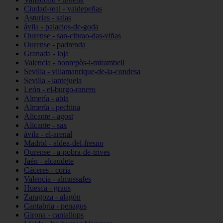
Ciudad-real - valdepeñas
Asturias - salas
ávila - palacios-de-goda
Ourense - san-cibrao-das-viñas
Ourense - padrenda
Granada - loja
Valencia - bonrepòs-i-mirambell
Sevilla - villamanrique-de-la-condesa
Sevilla - lantejuela
León - el-burgo-ranero
Almería - abla
Almería - pechina
Alicante - agost
Alicante - sax
ávila - el-arenal
Madrid - aldea-del-fresno
Ourense - a-pobra-de-trives
Jaén - alcaudete
Cáceres - coria
Valencia - almussafes
Huesca - graus
Zaragoza - alagón
Cantabria - penagos
Girona - cantallops