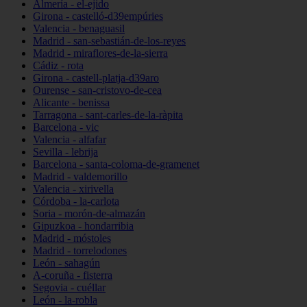
Almería - el-ejido
Girona - castelló-d39empúries
Valencia - benaguasil
Madrid - san-sebastián-de-los-reyes
Madrid - miraflores-de-la-sierra
Cádiz - rota
Girona - castell-platja-d39aro
Ourense - san-cristovo-de-cea
Alicante - benissa
Tarragona - sant-carles-de-la-ràpita
Barcelona - vic
Valencia - alfafar
Sevilla - lebrija
Barcelona - santa-coloma-de-gramenet
Madrid - valdemorillo
Valencia - xirivella
Córdoba - la-carlota
Soria - morón-de-almazán
Gipuzkoa - hondarribia
Madrid - móstoles
Madrid - torrelodones
León - sahagún
A-coruña - fisterra
Segovia - cuéllar
León - la-robla