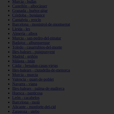
Murcia - bullas
Castellón - albocàsser
Granada - huétor-tájar
Córdoba - bujalance
Cantabria - reocín
Barcelona - monistrol-de-montserrat
Lleida - les
Almería - albox
Murcia - san-pedro-del-pinatar
Badajoz - alburquerque
Toledo - casarrubios-del-monte
Illes-balears - puigpunyent
Madrid - griñón
Málaga - istán
Cádiz - benalup-casas-viejas
Illes-balears - ciutadella-de-menorca
Murcia - murcia
Valencia - quart-de-poblet
Navarra - viana
Illes-balears - palma-de-mallorca
Huesca - panticosa
León - cacabelos
Barcelona - moià
Alicante - monforte-del-cid
Zaragoza - utebo