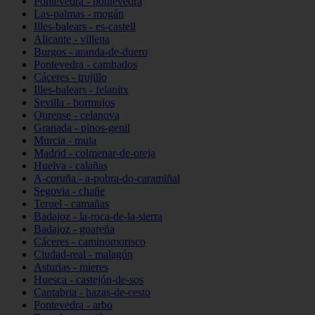
Pontevedra - pontevedra
Las-palmas - mogán
Illes-balears - es-castell
Alicante - villena
Burgos - aranda-de-duero
Pontevedra - cambados
Cáceres - trujillo
Illes-balears - felanitx
Sevilla - bormujos
Ourense - celanova
Granada - pinos-genil
Murcia - mula
Madrid - colmenar-de-oreja
Huelva - calañas
A-coruña - a-pobra-do-caramiñal
Segovia - chañe
Teruel - camañas
Badajoz - la-roca-de-la-sierra
Badajoz - guareña
Cáceres - caminomorisco
Ciudad-real - malagón
Asturias - mieres
Huesca - castejón-de-sos
Cantabria - hazas-de-cesto
Pontevedra - arbo