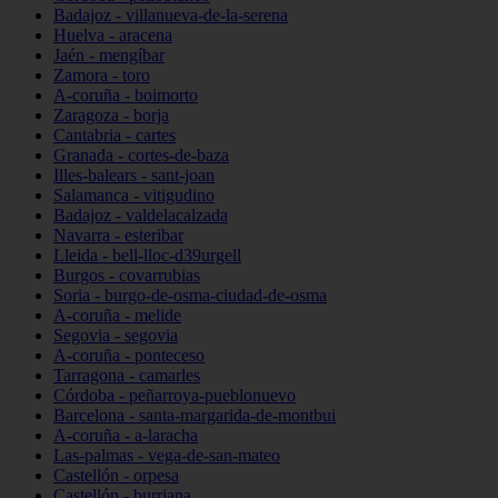
Badajoz - villanueva-de-la-serena
Huelva - aracena
Jaén - mengíbar
Zamora - toro
A-coruña - boimorto
Zaragoza - borja
Cantabria - cartes
Granada - cortes-de-baza
Illes-balears - sant-joan
Salamanca - vitigudino
Badajoz - valdelacalzada
Navarra - esteribar
Lleida - bell-lloc-d39urgell
Burgos - covarrubias
Soria - burgo-de-osma-ciudad-de-osma
A-coruña - melide
Segovia - segovia
A-coruña - ponteceso
Tarragona - camarles
Córdoba - peñarroya-pueblonuevo
Barcelona - santa-margarida-de-montbui
A-coruña - a-laracha
Las-palmas - vega-de-san-mateo
Castellón - orpesa
Castellón - burriana