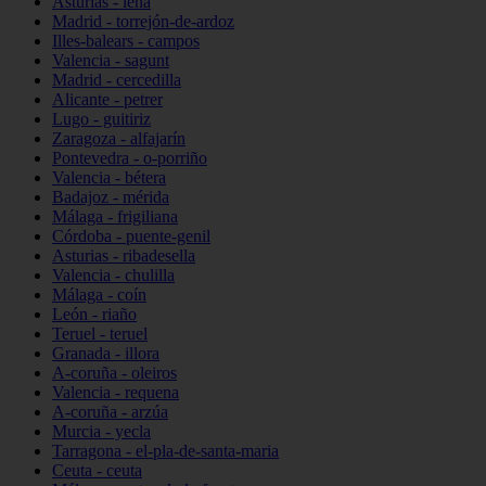
Asturias - lena
Madrid - torrejón-de-ardoz
Illes-balears - campos
Valencia - sagunt
Madrid - cercedilla
Alicante - petrer
Lugo - guitiriz
Zaragoza - alfajarín
Pontevedra - o-porriño
Valencia - bétera
Badajoz - mérida
Málaga - frigiliana
Córdoba - puente-genil
Asturias - ribadesella
Valencia - chulilla
Málaga - coín
León - riaño
Teruel - teruel
Granada - illora
A-coruña - oleiros
Valencia - requena
A-coruña - arzúa
Murcia - yecla
Tarragona - el-pla-de-santa-maria
Ceuta - ceuta