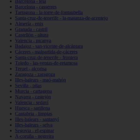
Barcelona - teià
Barcelona - casserres
Tarragona - la-torre-de-fontaubella
Santa-cruz-de-tenerife - la-matanza-de-acentejo
Almería - enix
Granada - castril
Castellón - altura
Valencia - picanya
Badajoz - san-vicente-de-alcántara
Cáceres - malpartida-de-cáceres
Santa-cruz-de-tenerife - frontera
Toledo - las-ventas-de-retamosa
Teruel - alcorisa
Zaragoza - zaragoza
Illes-balears - maó-mahón
Sevilla - pilas
Murcia - cartagena
Navarra - castejón
Valencia - sedaví
Huesca - sariñena
Cantabria - limpias
Illes-balears - santanyí
Illes-balears - selva
Segovia - el-espinar
A-coruña - negreira