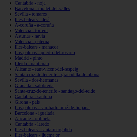
Cantabria - noja
Barcelona - mollet-del-vallès
Sevilla - tomares
Illes-balears - deià
A-coruña - a-coruña
Valencia - torrent
Asturias - navia
Valencia - paterna
Illes-balears - manacor
Las-palmas - puerto-del-rosario
Madrid - pinto
Lleida - naut-aran
Alicante - sant-vicent-del-raspeig
Santa-cruz-de-tenerife - granadilla-de-abona
Sevilla - dos-hermanas
Granada - salobreña
Santa-cruz-de-tenerife - santiago-del-teide
Cantabria - santoña
Girona - pals
Las-palmas - san-bartolomé-de-tirajana
Barcelona - igualada
Alicante - orihuela
Cantabria - laredo
Illes-balears - santa-margalida
Illes-balears - llucmajor