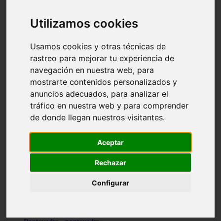
Valencia - valencia
Málaga - nerja
Utilizamos cookies
Girona - blanes
A-coruña - santiago-de-compostela
Málaga - marbella
Usamos cookies y otras técnicas de
Tarragona - tarragona
rastreo para mejorar tu experiencia de
Asturias - gijón
navegación en nuestra web, para
Girona - figueres
Alicante - santa-pola
mostrarte contenidos personalizados y
Madrid - leganés
anuncios adecuados, para analizar el
Almería - roquetas-de-mar
tráfico en nuestra web y para comprender
Girona - tossa-de-mar
Barcelona - sant-cugat-del-vallès
de donde llegan nuestros visitantes.
Alicante - l39alfàs-del-pi
Barcelona - vilanova-i-la-geltrú
Illes-balears - alcúdia
Aceptar
Castellón - peñíscola
Barcelona - mataró
Rechazar
ávila - ávila
Illes-balears - sant-antoni-de-portmany
Configurar
Illes-balears - sant-josep-de-sa-talaia
Tarragona - reus
Barcelona - badalona
Santa-cruz-de-tenerife - san-cristóbal-de-la-laguna