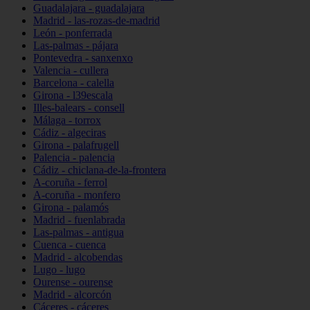
Guadalajara - guadalajara
Madrid - las-rozas-de-madrid
León - ponferrada
Las-palmas - pájara
Pontevedra - sanxenxo
Valencia - cullera
Barcelona - calella
Girona - l39escala
Illes-balears - consell
Málaga - torrox
Cádiz - algeciras
Girona - palafrugell
Palencia - palencia
Cádiz - chiclana-de-la-frontera
A-coruña - ferrol
A-coruña - monfero
Girona - palamós
Madrid - fuenlabrada
Las-palmas - antigua
Cuenca - cuenca
Madrid - alcobendas
Lugo - lugo
Ourense - ourense
Madrid - alcorcón
Cáceres - cáceres