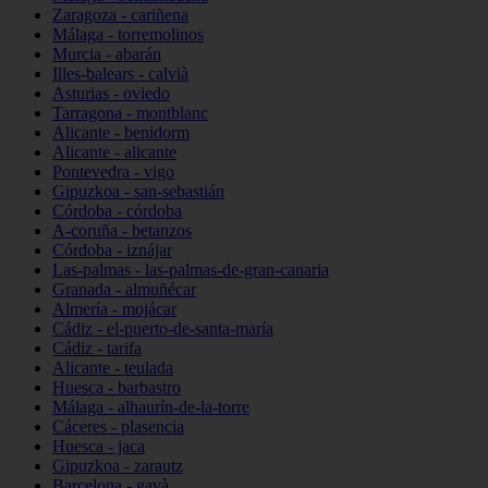
Zaragoza - cariñena
Málaga - torremolinos
Murcia - abarán
Illes-balears - calvià
Asturias - oviedo
Tarragona - montblanc
Alicante - benidorm
Alicante - alicante
Pontevedra - vigo
Gipuzkoa - san-sebastián
Córdoba - córdoba
A-coruña - betanzos
Córdoba - iznájar
Las-palmas - las-palmas-de-gran-canaria
Granada - almuñécar
Almería - mojácar
Cádiz - el-puerto-de-santa-maría
Cádiz - tarifa
Alicante - teulada
Huesca - barbastro
Málaga - alhaurín-de-la-torre
Cáceres - plasencia
Huesca - jaca
Gipuzkoa - zarautz
Barcelona - gavà