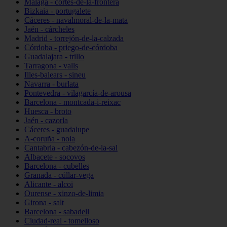
Málaga - cortes-de-la-frontera
Bizkaia - portugalete
Cáceres - navalmoral-de-la-mata
Jaén - cárcheles
Madrid - torrejón-de-la-calzada
Córdoba - priego-de-córdoba
Guadalajara - trillo
Tarragona - valls
Illes-balears - sineu
Navarra - burlata
Pontevedra - vilagarcía-de-arousa
Barcelona - montcada-i-reixac
Huesca - broto
Jaén - cazorla
Cáceres - guadalupe
A-coruña - noia
Cantabria - cabezón-de-la-sal
Albacete - socovos
Barcelona - cubelles
Granada - cúllar-vega
Alicante - alcoi
Ourense - xinzo-de-limia
Girona - salt
Barcelona - sabadell
Ciudad-real - tomelloso