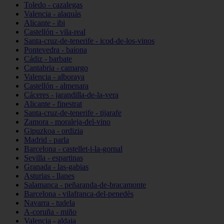
Toledo - cazalegas
Valencia - alaquàs
Alicante - ibi
Castellón - vila-real
Santa-cruz-de-tenerife - icod-de-los-vinos
Pontevedra - baiona
Cádiz - barbate
Cantabria - camargo
Valencia - alboraya
Castellón - almenara
Cáceres - jarandilla-de-la-vera
Alicante - finestrat
Santa-cruz-de-tenerife - tijarafe
Zamora - moraleja-del-vino
Gipuzkoa - ordizia
Madrid - parla
Barcelona - castellet-i-la-gornal
Sevilla - espartinas
Granada - las-gabias
Asturias - llanes
Salamanca - peñaranda-de-bracamonte
Barcelona - vilafranca-del-penedès
Navarra - tudela
A-coruña - miño
Valencia - aldaia