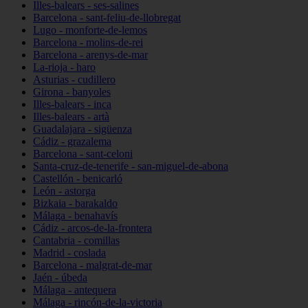
Illes-balears - ses-salines
Barcelona - sant-feliu-de-llobregat
Lugo - monforte-de-lemos
Barcelona - molins-de-rei
Barcelona - arenys-de-mar
La-rioja - haro
Asturias - cudillero
Girona - banyoles
Illes-balears - inca
Illes-balears - artà
Guadalajara - sigüenza
Cádiz - grazalema
Barcelona - sant-celoni
Santa-cruz-de-tenerife - san-miguel-de-abona
Castellón - benicarló
León - astorga
Bizkaia - barakaldo
Málaga - benahavís
Cádiz - arcos-de-la-frontera
Cantabria - comillas
Madrid - coslada
Barcelona - malgrat-de-mar
Jaén - úbeda
Málaga - antequera
Málaga - rincón-de-la-victoria