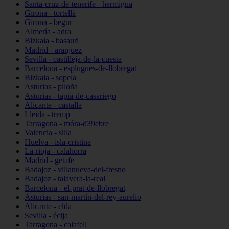
Santa-cruz-de-tenerife - hermigua
Girona - tortellà
Girona - begur
Almería - adra
Bizkaia - basauri
Madrid - aranjuez
Sevilla - castilleja-de-la-cuesta
Barcelona - esplugues-de-llobregat
Bizkaia - sopela
Asturias - piloña
Asturias - tapia-de-casariego
Alicante - castalla
Lleida - tremp
Tarragona - móra-d39ebre
Valencia - silla
Huelva - isla-cristina
La-rioja - calahorra
Madrid - getafe
Badajoz - villanueva-del-fresno
Badajoz - talavera-la-real
Barcelona - el-prat-de-llobregat
Asturias - san-martín-del-rey-aurelio
Alicante - elda
Sevilla - écija
Tarragona - calafell