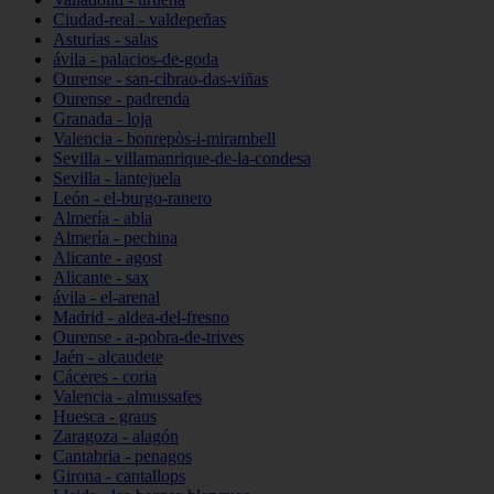
Ciudad-real - valdepeñas
Asturias - salas
ávila - palacios-de-goda
Ourense - san-cibrao-das-viñas
Ourense - padrenda
Granada - loja
Valencia - bonrepòs-i-mirambell
Sevilla - villamanrique-de-la-condesa
Sevilla - lantejuela
León - el-burgo-ranero
Almería - abla
Almería - pechina
Alicante - agost
Alicante - sax
ávila - el-arenal
Madrid - aldea-del-fresno
Ourense - a-pobra-de-trives
Jaén - alcaudete
Cáceres - coria
Valencia - almussafes
Huesca - graus
Zaragoza - alagón
Cantabria - penagos
Girona - cantallops