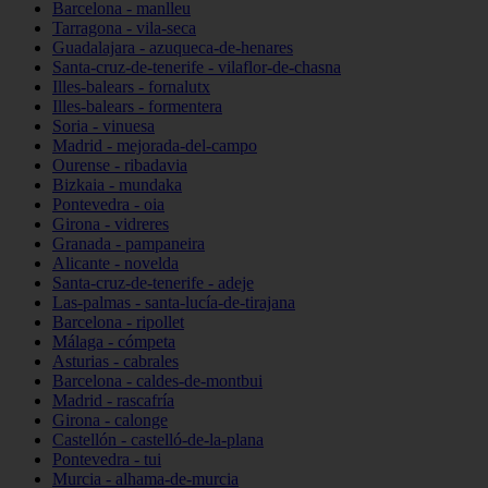
Barcelona - manlleu
Tarragona - vila-seca
Guadalajara - azuqueca-de-henares
Santa-cruz-de-tenerife - vilaflor-de-chasna
Illes-balears - fornalutx
Illes-balears - formentera
Soria - vinuesa
Madrid - mejorada-del-campo
Ourense - ribadavia
Bizkaia - mundaka
Pontevedra - oia
Girona - vidreres
Granada - pampaneira
Alicante - novelda
Santa-cruz-de-tenerife - adeje
Las-palmas - santa-lucía-de-tirajana
Barcelona - ripollet
Málaga - cómpeta
Asturias - cabrales
Barcelona - caldes-de-montbui
Madrid - rascafría
Girona - calonge
Castellón - castelló-de-la-plana
Pontevedra - tui
Murcia - alhama-de-murcia