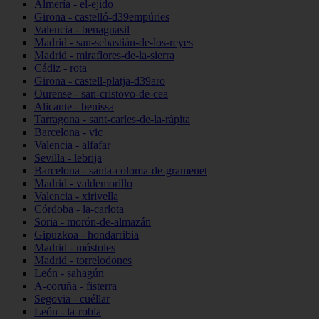
Almería - el-ejido
Girona - castelló-d39empúries
Valencia - benaguasil
Madrid - san-sebastián-de-los-reyes
Madrid - miraflores-de-la-sierra
Cádiz - rota
Girona - castell-platja-d39aro
Ourense - san-cristovo-de-cea
Alicante - benissa
Tarragona - sant-carles-de-la-ràpita
Barcelona - vic
Valencia - alfafar
Sevilla - lebrija
Barcelona - santa-coloma-de-gramenet
Madrid - valdemorillo
Valencia - xirivella
Córdoba - la-carlota
Soria - morón-de-almazán
Gipuzkoa - hondarribia
Madrid - móstoles
Madrid - torrelodones
León - sahagún
A-coruña - fisterra
Segovia - cuéllar
León - la-robla