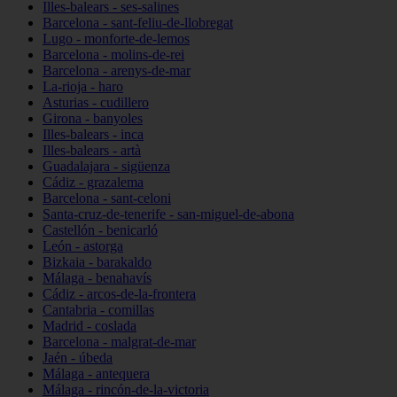
Illes-balears - ses-salines
Barcelona - sant-feliu-de-llobregat
Lugo - monforte-de-lemos
Barcelona - molins-de-rei
Barcelona - arenys-de-mar
La-rioja - haro
Asturias - cudillero
Girona - banyoles
Illes-balears - inca
Illes-balears - artà
Guadalajara - sigüenza
Cádiz - grazalema
Barcelona - sant-celoni
Santa-cruz-de-tenerife - san-miguel-de-abona
Castellón - benicarló
León - astorga
Bizkaia - barakaldo
Málaga - benahavís
Cádiz - arcos-de-la-frontera
Cantabria - comillas
Madrid - coslada
Barcelona - malgrat-de-mar
Jaén - úbeda
Málaga - antequera
Málaga - rincón-de-la-victoria