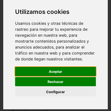
Valencia - valencia
Málaga - nerja
Utilizamos cookies
Girona - blanes
A-coruña - santiago-de-compostela
Málaga - marbella
Usamos cookies y otras técnicas de
Tarragona - tarragona
rastreo para mejorar tu experiencia de
Asturias - gijón
navegación en nuestra web, para
Girona - figueres
Alicante - santa-pola
mostrarte contenidos personalizados y
Madrid - leganés
anuncios adecuados, para analizar el
Almería - roquetas-de-mar
tráfico en nuestra web y para comprender
Girona - tossa-de-mar
Barcelona - sant-cugat-del-vallès
de donde llegan nuestros visitantes.
Alicante - l39alfàs-del-pi
Barcelona - vilanova-i-la-geltrú
Illes-balears - alcúdia
Aceptar
Castellón - peñíscola
Barcelona - mataró
Rechazar
ávila - ávila
Illes-balears - sant-antoni-de-portmany
Configurar
Illes-balears - sant-josep-de-sa-talaia
Tarragona - reus
Barcelona - badalona
Santa-cruz-de-tenerife - san-cristóbal-de-la-laguna