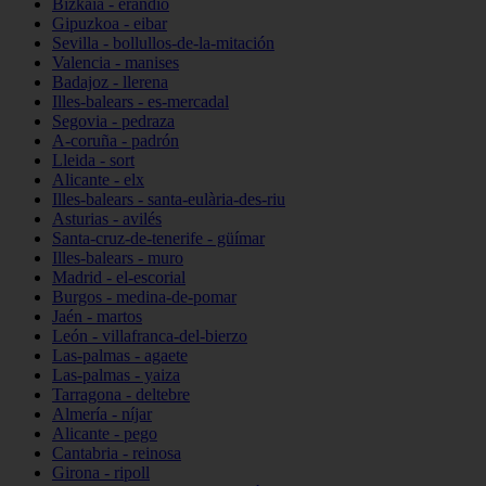
Bizkaia - erandio
Gipuzkoa - eibar
Sevilla - bollullos-de-la-mitación
Valencia - manises
Badajoz - llerena
Illes-balears - es-mercadal
Segovia - pedraza
A-coruña - padrón
Lleida - sort
Alicante - elx
Illes-balears - santa-eulària-des-riu
Asturias - avilés
Santa-cruz-de-tenerife - güímar
Illes-balears - muro
Madrid - el-escorial
Burgos - medina-de-pomar
Jaén - martos
León - villafranca-del-bierzo
Las-palmas - agaete
Las-palmas - yaiza
Tarragona - deltebre
Almería - níjar
Alicante - pego
Cantabria - reinosa
Girona - ripoll