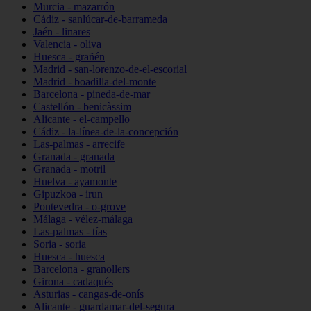
Murcia - mazarrón
Cádiz - sanlúcar-de-barrameda
Jaén - linares
Valencia - oliva
Huesca - grañén
Madrid - san-lorenzo-de-el-escorial
Madrid - boadilla-del-monte
Barcelona - pineda-de-mar
Castellón - benicàssim
Alicante - el-campello
Cádiz - la-línea-de-la-concepción
Las-palmas - arrecife
Granada - granada
Granada - motril
Huelva - ayamonte
Gipuzkoa - irun
Pontevedra - o-grove
Málaga - vélez-málaga
Las-palmas - tías
Soria - soria
Huesca - huesca
Barcelona - granollers
Girona - cadaqués
Asturias - cangas-de-onís
Alicante - guardamar-del-segura