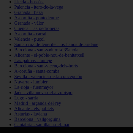
Lleida - bossòst
Palencia - itero-de-la-vega
Granada - baza
A-coruña - pontedeume
Granada - válor
Cuenca - las-pedroñeras
A-coruña - carral
Valencia - puçol
Santa-cruz-de-tenerife - los-llanos-de-aridane
Barcelona - sant-sadurní-d39anoia
Alicante - el-poble-nou-de-benitatxell
Las-palmas - tuineje
Barcelona - sant-vicenç-dels-horts
A-coruña - santa-comba
Sevilla - valencina-de-la-concepción
Navarra - lumbier
La-rioja - fuenmayor
Jaén - villanueva-del-arzobispo
Lugo - sarria
Madrid - arganda-del-rey
Alicante - els-poblets
Asturias - laviana
Barcelona - vallgorguina
Cantabria - santillana-del-mar
Zamora - santa-maría-de-la-vega