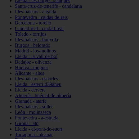
Lleida - les-borges-blanques
Santa-cruz-de-tenerife - candelaria
Illes-balears - algaida
Pontevedra - caldas-de-reis
Barcelona - torelló
Ciudad-real - ciudad-real
Toledo - torrijos
Illes-balears - bunyola
Burgos - belorado
Madrid - los-molinos
Lleida - la-vall-de-boí
Badajoz - olivenza
Huelva - moguer
Alicante - altea
Illes-balears - esporles
Lleida - esterri-d39àneu
Lleida - cervera
Almería - huércal-de-almería
Granada - atarfe
Illes-balears - sóller
León - molinaseca
Pontevedra - a-estrada
Girona - alp
Lleida - el-pont-de-suert
Tarragona - alcanar