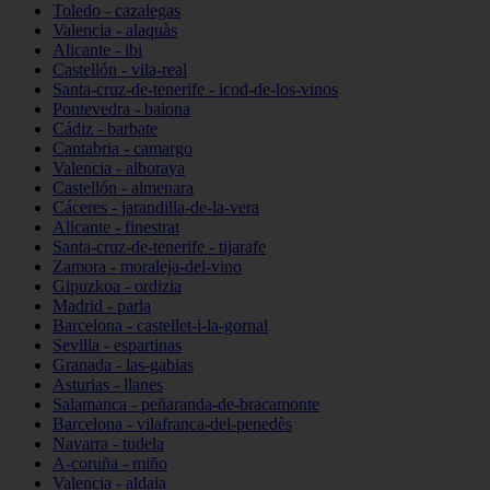
Toledo - cazalegas
Valencia - alaquàs
Alicante - ibi
Castellón - vila-real
Santa-cruz-de-tenerife - icod-de-los-vinos
Pontevedra - baiona
Cádiz - barbate
Cantabria - camargo
Valencia - alboraya
Castellón - almenara
Cáceres - jarandilla-de-la-vera
Alicante - finestrat
Santa-cruz-de-tenerife - tijarafe
Zamora - moraleja-del-vino
Gipuzkoa - ordizia
Madrid - parla
Barcelona - castellet-i-la-gornal
Sevilla - espartinas
Granada - las-gabias
Asturias - llanes
Salamanca - peñaranda-de-bracamonte
Barcelona - vilafranca-del-penedès
Navarra - tudela
A-coruña - miño
Valencia - aldaia