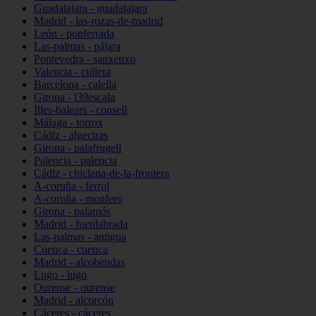
Guadalajara - guadalajara
Madrid - las-rozas-de-madrid
León - ponferrada
Las-palmas - pájara
Pontevedra - sanxenxo
Valencia - cullera
Barcelona - calella
Girona - l39escala
Illes-balears - consell
Málaga - torrox
Cádiz - algeciras
Girona - palafrugell
Palencia - palencia
Cádiz - chiclana-de-la-frontera
A-coruña - ferrol
A-coruña - monfero
Girona - palamós
Madrid - fuenlabrada
Las-palmas - antigua
Cuenca - cuenca
Madrid - alcobendas
Lugo - lugo
Ourense - ourense
Madrid - alcorcón
Cáceres - cáceres