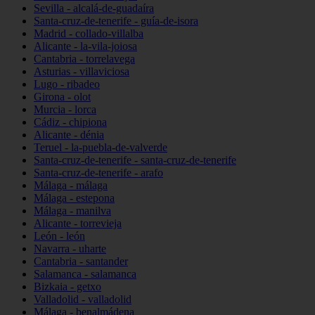
Sevilla - alcalá-de-guadaíra
Santa-cruz-de-tenerife - guía-de-isora
Madrid - collado-villalba
Alicante - la-vila-joiosa
Cantabria - torrelavega
Asturias - villaviciosa
Lugo - ribadeo
Girona - olot
Murcia - lorca
Cádiz - chipiona
Alicante - dénia
Teruel - la-puebla-de-valverde
Santa-cruz-de-tenerife - santa-cruz-de-tenerife
Santa-cruz-de-tenerife - arafo
Málaga - málaga
Málaga - estepona
Málaga - manilva
Alicante - torrevieja
León - león
Navarra - uharte
Cantabria - santander
Salamanca - salamanca
Bizkaia - getxo
Valladolid - valladolid
Málaga - benalmádena