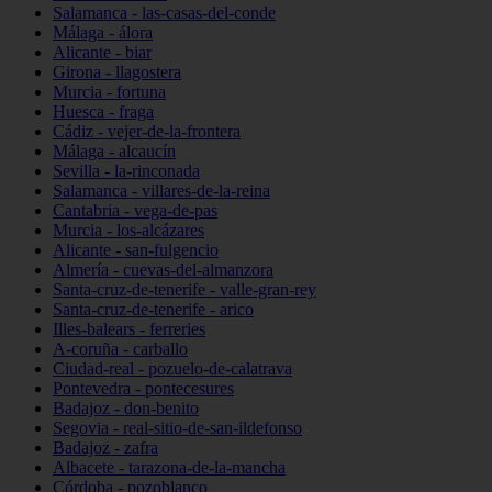
Salamanca - las-casas-del-conde
Málaga - álora
Alicante - biar
Girona - llagostera
Murcia - fortuna
Huesca - fraga
Cádiz - vejer-de-la-frontera
Málaga - alcaucín
Sevilla - la-rinconada
Salamanca - villares-de-la-reina
Cantabria - vega-de-pas
Murcia - los-alcázares
Alicante - san-fulgencio
Almería - cuevas-del-almanzora
Santa-cruz-de-tenerife - valle-gran-rey
Santa-cruz-de-tenerife - arico
Illes-balears - ferreries
A-coruña - carballo
Ciudad-real - pozuelo-de-calatrava
Pontevedra - pontecesures
Badajoz - don-benito
Segovia - real-sitio-de-san-ildefonso
Badajoz - zafra
Albacete - tarazona-de-la-mancha
Córdoba - pozoblanco