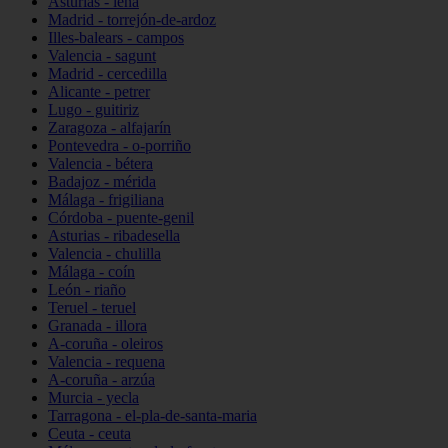
Asturias - lena
Madrid - torrejón-de-ardoz
Illes-balears - campos
Valencia - sagunt
Madrid - cercedilla
Alicante - petrer
Lugo - guitiriz
Zaragoza - alfajarín
Pontevedra - o-porriño
Valencia - bétera
Badajoz - mérida
Málaga - frigiliana
Córdoba - puente-genil
Asturias - ribadesella
Valencia - chulilla
Málaga - coín
León - riaño
Teruel - teruel
Granada - illora
A-coruña - oleiros
Valencia - requena
A-coruña - arzúa
Murcia - yecla
Tarragona - el-pla-de-santa-maria
Ceuta - ceuta