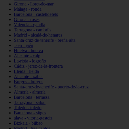
Girona - lloret-de-mar
Málaga - ronda
Barcelona - castelldefels
Girona - roses
Valencia - gandia
Tarragona - cambrils
Madrid - alcalá-de-henares
Santa-cruz-de-tenerife - breña-alta
Jaén - jaén
Huelva - huelva
Alicante - calp
La-rioja - logroño
Cádiz - jerez-de-la-frontera
Lleida - lleida
Alicante - xàbia
Burgos - burgos
Santa-cruz-de-tenerife - puerto-de-la-cruz
Almería - almería
Barcelona - terrassa
Tarragona - salou
Toledo - toledo
Barcelona - sitges
álava - vitoria-gasteiz
Bizkaia - bilbao
Madrid - tres-cantos