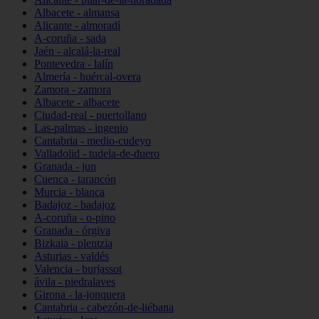
Albacete - almansa
Alicante - almoradí
A-coruña - sada
Jaén - alcalá-la-real
Pontevedra - lalín
Almería - huércal-overa
Zamora - zamora
Albacete - albacete
Ciudad-real - puertollano
Las-palmas - ingenio
Cantabria - medio-cudeyo
Valladolid - tudela-de-duero
Granada - jun
Cuenca - tarancón
Murcia - blanca
Badajoz - badajoz
A-coruña - o-pino
Granada - órgiva
Bizkaia - plentzia
Asturias - valdés
Valencia - burjassot
ávila - piedralaves
Girona - la-jonquera
Cantabria - cabezón-de-liébana