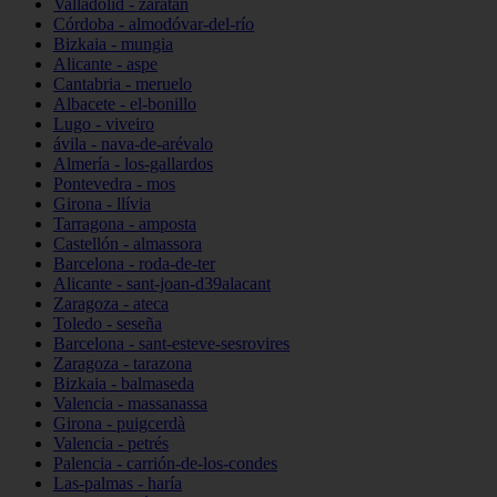
Valladolid - zaratán
Córdoba - almodóvar-del-río
Bizkaia - mungia
Alicante - aspe
Cantabria - meruelo
Albacete - el-bonillo
Lugo - viveiro
ávila - nava-de-arévalo
Almería - los-gallardos
Pontevedra - mos
Girona - llívia
Tarragona - amposta
Castellón - almassora
Barcelona - roda-de-ter
Alicante - sant-joan-d39alacant
Zaragoza - ateca
Toledo - seseña
Barcelona - sant-esteve-sesrovires
Zaragoza - tarazona
Bizkaia - balmaseda
Valencia - massanassa
Girona - puigcerdà
Valencia - petrés
Palencia - carrión-de-los-condes
Las-palmas - haría