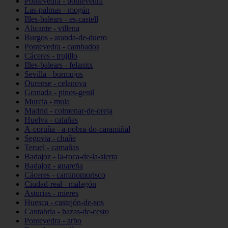
Pontevedra - pontevedra
Las-palmas - mogán
Illes-balears - es-castell
Alicante - villena
Burgos - aranda-de-duero
Pontevedra - cambados
Cáceres - trujillo
Illes-balears - felanitx
Sevilla - bormujos
Ourense - celanova
Granada - pinos-genil
Murcia - mula
Madrid - colmenar-de-oreja
Huelva - calañas
A-coruña - a-pobra-do-caramiñal
Segovia - chañe
Teruel - camañas
Badajoz - la-roca-de-la-sierra
Badajoz - guareña
Cáceres - caminomorisco
Ciudad-real - malagón
Asturias - mieres
Huesca - castejón-de-sos
Cantabria - hazas-de-cesto
Pontevedra - arbo