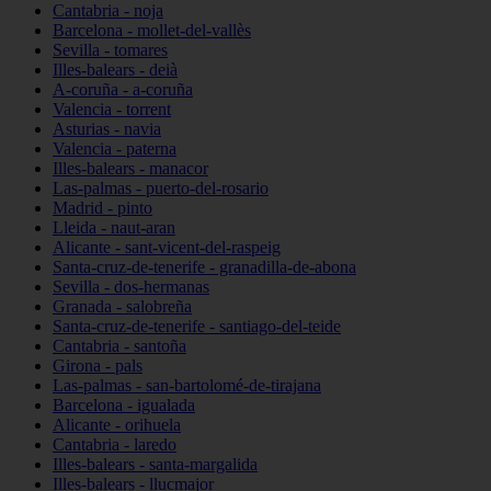
Cantabria - noja
Barcelona - mollet-del-vallès
Sevilla - tomares
Illes-balears - deià
A-coruña - a-coruña
Valencia - torrent
Asturias - navia
Valencia - paterna
Illes-balears - manacor
Las-palmas - puerto-del-rosario
Madrid - pinto
Lleida - naut-aran
Alicante - sant-vicent-del-raspeig
Santa-cruz-de-tenerife - granadilla-de-abona
Sevilla - dos-hermanas
Granada - salobreña
Santa-cruz-de-tenerife - santiago-del-teide
Cantabria - santoña
Girona - pals
Las-palmas - san-bartolomé-de-tirajana
Barcelona - igualada
Alicante - orihuela
Cantabria - laredo
Illes-balears - santa-margalida
Illes-balears - llucmajor