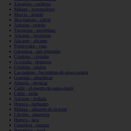
Zaragoza - cariñena
Málaga - torremolinos
Murcia - abarán
Illes-balears - calvià
Asturias - oviedo
Tarragona - montblanc
Alicante - benidorm
Alicante - alicante
Pontevedra - vigo
Gipuzkoa - san-sebastián
Córdoba - córdoba
A-coruña - betanzos
Córdoba - iznájar
Las-palmas - las-palmas-de-gran-canaria
Granada - almuñécar
Almería - mojácar
Cádiz - el-puerto-de-santa-maría
Cádiz - tarifa
Alicante - teulada
Huesca - barbastro
Málaga - alhaurín-de-la-torre
Cáceres - plasencia
Huesca - jaca
Gipuzkoa - zarautz
Barcelona - gavà