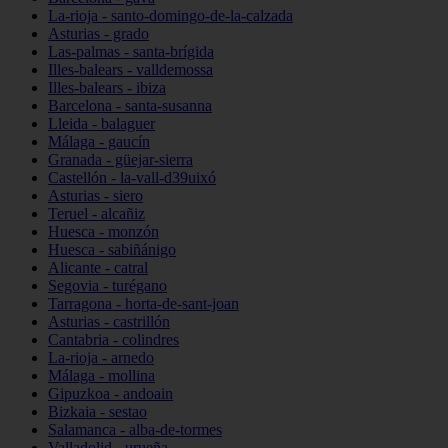
La-rioja - santo-domingo-de-la-calzada
Asturias - grado
Las-palmas - santa-brígida
Illes-balears - valldemossa
Illes-balears - ibiza
Barcelona - santa-susanna
Lleida - balaguer
Málaga - gaucín
Granada - güejar-sierra
Castellón - la-vall-d39uixó
Asturias - siero
Teruel - alcañiz
Huesca - monzón
Huesca - sabiñánigo
Alicante - catral
Segovia - turégano
Tarragona - horta-de-sant-joan
Asturias - castrillón
Cantabria - colindres
La-rioja - arnedo
Málaga - mollina
Gipuzkoa - andoain
Bizkaia - sestao
Salamanca - alba-de-tormes
Valladolid - urueña