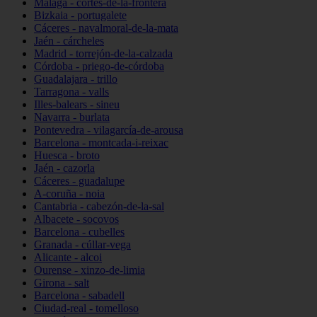
Málaga - cortes-de-la-frontera
Bizkaia - portugalete
Cáceres - navalmoral-de-la-mata
Jaén - cárcheles
Madrid - torrejón-de-la-calzada
Córdoba - priego-de-córdoba
Guadalajara - trillo
Tarragona - valls
Illes-balears - sineu
Navarra - burlata
Pontevedra - vilagarcía-de-arousa
Barcelona - montcada-i-reixac
Huesca - broto
Jaén - cazorla
Cáceres - guadalupe
A-coruña - noia
Cantabria - cabezón-de-la-sal
Albacete - socovos
Barcelona - cubelles
Granada - cúllar-vega
Alicante - alcoi
Ourense - xinzo-de-limia
Girona - salt
Barcelona - sabadell
Ciudad-real - tomelloso