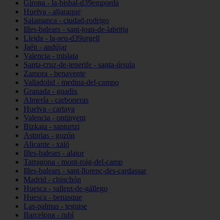
Girona - la-bisbal-d39empordà
Huelva - aljaraque
Salamanca - ciudad-rodrigo
Illes-balears - sant-joan-de-labritja
Lleida - la-seu-d39urgell
Jaén - andújar
Valencia - mislata
Santa-cruz-de-tenerife - santa-úrsula
Zamora - benavente
Valladolid - medina-del-campo
Granada - guadix
Almería - carboneras
Huelva - cartaya
Valencia - ontinyent
Bizkaia - santurtzi
Asturias - gozón
Alicante - xaló
Illes-balears - alaior
Tarragona - mont-roig-del-camp
Illes-balears - sant-llorenç-des-cardassar
Madrid - chinchón
Huesca - sallent-de-gállego
Huesca - benasque
Las-palmas - teguise
Barcelona - rubí