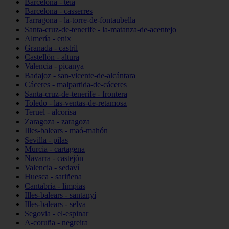
Barcelona - teià
Barcelona - casserres
Tarragona - la-torre-de-fontaubella
Santa-cruz-de-tenerife - la-matanza-de-acentejo
Almería - enix
Granada - castril
Castellón - altura
Valencia - picanya
Badajoz - san-vicente-de-alcántara
Cáceres - malpartida-de-cáceres
Santa-cruz-de-tenerife - frontera
Toledo - las-ventas-de-retamosa
Teruel - alcorisa
Zaragoza - zaragoza
Illes-balears - maó-mahón
Sevilla - pilas
Murcia - cartagena
Navarra - castejón
Valencia - sedaví
Huesca - sariñena
Cantabria - limpias
Illes-balears - santanyí
Illes-balears - selva
Segovia - el-espinar
A-coruña - negreira