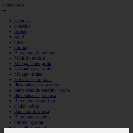
cafeetico.es
☰
cafeteras
consejos
recetas
salud
tipos
tutorial
Barcelona - barcelona
Madrid - madrid
Málaga - fuengirola
Las-palmas - la-oliva
Málaga - mijas
Navarra - pamplona
Illes-balears - son-servera
Santa-cruz-de-tenerife - arona
Illes-balears - pollença
Barcelona - la-garriga
Cádiz - cádiz
Palencia - frómista
Barcelona - manresa
Girona - girona
Castellón - vinaròs
Illes-balears - capdepera