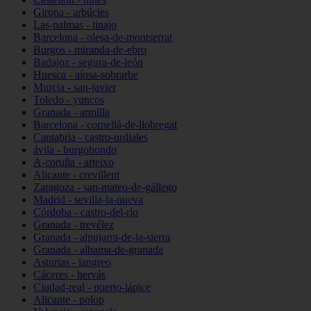
Girona - arbúcies
Las-palmas - tinajo
Barcelona - olesa-de-montserrat
Burgos - miranda-de-ebro
Badajoz - segura-de-león
Huesca - aínsa-sobrarbe
Murcia - san-javier
Toledo - yuncos
Granada - armilla
Barcelona - cornellà-de-llobregat
Cantabria - castro-urdiales
ávila - burgohondo
A-coruña - arteixo
Alicante - crevillent
Zaragoza - san-mateo-de-gállego
Madrid - sevilla-la-nueva
Córdoba - castro-del-río
Granada - trevélez
Granada - alpujarra-de-la-sierra
Granada - alhama-de-granada
Asturias - langreo
Cáceres - hervás
Ciudad-real - puerto-lápice
Alicante - polop