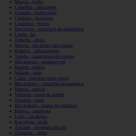
Murcia - bullas
Castellón - albocàsser
Granada - huétor-tájar
Córdoba - bujalance
Cantabria - reocín
Barcelona - monistrol-de-montserrat
Lleida - les
Almería - albox
Murcia - san-pedro-del-pinatar
Badajoz - alburquerque
Toledo - casarrubios-del-monte
Illes-balears - puigpunyent
Madrid - griñón
Málaga - istán
Cádiz - benalup-casas-viejas
Illes-balears - ciutadella-de-menorca
Murcia - murcia
Valencia - quart-de-poblet
Navarra - viana
Illes-balears - palma-de-mallorca
Huesca - panticosa
León - cacabelos
Barcelona - moià
Alicante - monforte-del-cid
Zaragoza - utebo