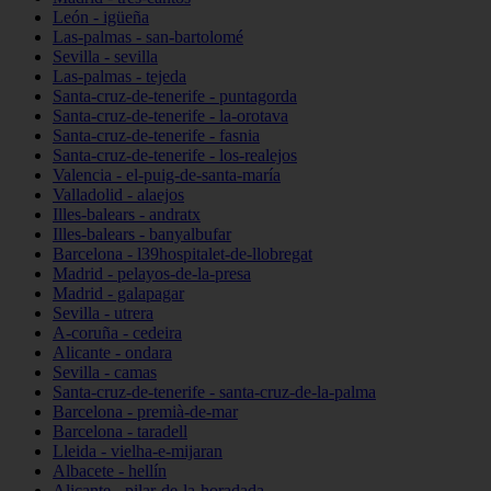
León - igüeña
Las-palmas - san-bartolomé
Sevilla - sevilla
Las-palmas - tejeda
Santa-cruz-de-tenerife - puntagorda
Santa-cruz-de-tenerife - la-orotava
Santa-cruz-de-tenerife - fasnia
Santa-cruz-de-tenerife - los-realejos
Valencia - el-puig-de-santa-maría
Valladolid - alaejos
Illes-balears - andratx
Illes-balears - banyalbufar
Barcelona - l39hospitalet-de-llobregat
Madrid - pelayos-de-la-presa
Madrid - galapagar
Sevilla - utrera
A-coruña - cedeira
Alicante - ondara
Sevilla - camas
Santa-cruz-de-tenerife - santa-cruz-de-la-palma
Barcelona - premià-de-mar
Barcelona - taradell
Lleida - vielha-e-mijaran
Albacete - hellín
Alicante - pilar-de-la-horadada