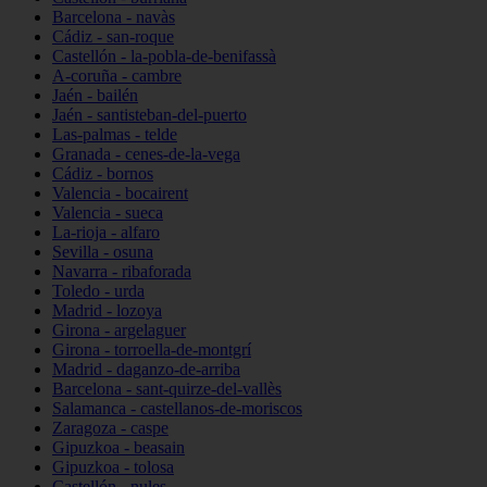
Barcelona - navàs
Cádiz - san-roque
Castellón - la-pobla-de-benifassà
A-coruña - cambre
Jaén - bailén
Jaén - santisteban-del-puerto
Las-palmas - telde
Granada - cenes-de-la-vega
Cádiz - bornos
Valencia - bocairent
Valencia - sueca
La-rioja - alfaro
Sevilla - osuna
Navarra - ribaforada
Toledo - urda
Madrid - lozoya
Girona - argelaguer
Girona - torroella-de-montgrí
Madrid - daganzo-de-arriba
Barcelona - sant-quirze-del-vallès
Salamanca - castellanos-de-moriscos
Zaragoza - caspe
Gipuzkoa - beasain
Gipuzkoa - tolosa
Castellón - nules