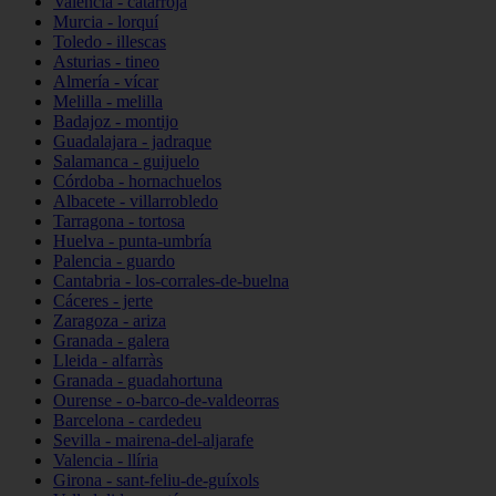
Valencia - catarroja
Murcia - lorquí
Toledo - illescas
Asturias - tineo
Almería - vícar
Melilla - melilla
Badajoz - montijo
Guadalajara - jadraque
Salamanca - guijuelo
Córdoba - hornachuelos
Albacete - villarrobledo
Tarragona - tortosa
Huelva - punta-umbría
Palencia - guardo
Cantabria - los-corrales-de-buelna
Cáceres - jerte
Zaragoza - ariza
Granada - galera
Lleida - alfarràs
Granada - guadahortuna
Ourense - o-barco-de-valdeorras
Barcelona - cardedeu
Sevilla - mairena-del-aljarafe
Valencia - llíria
Girona - sant-feliu-de-guíxols