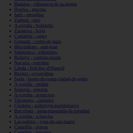
Badajoz - villanueva-de-la-serena
Huelva - aracena
Jaén - mengíbar
Zamora - toro
A-coruña - boimorto
Zaragoza - borja
Cantabria - cartes
Granada - cortes-de-baza
Illes-balears - sant-joan
Salamanca - vitigudino
Badajoz - valdelacalzada
Navarra - esteribar
Lleida - bell-lloc-d39urgell
Burgos - covarrubias
Soria - burgo-de-osma-ciudad-de-osma
A-coruña - melide
Segovia - segovia
A-coruña - ponteceso
Tarragona - camarles
Córdoba - peñarroya-pueblonuevo
Barcelona - santa-margarida-de-montbui
A-coruña - a-laracha
Las-palmas - vega-de-san-mateo
Castellón - orpesa
Castellón - burriana