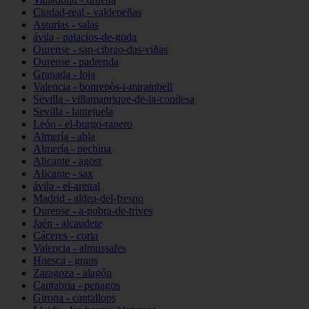
Ciudad-real - valdepeñas
Asturias - salas
ávila - palacios-de-goda
Ourense - san-cibrao-das-viñas
Ourense - padrenda
Granada - loja
Valencia - bonrepòs-i-mirambell
Sevilla - villamanrique-de-la-condesa
Sevilla - lantejuela
León - el-burgo-ranero
Almería - abla
Almería - pechina
Alicante - agost
Alicante - sax
ávila - el-arenal
Madrid - aldea-del-fresno
Ourense - a-pobra-de-trives
Jaén - alcaudete
Cáceres - coria
Valencia - almussafes
Huesca - graus
Zaragoza - alagón
Cantabria - penagos
Girona - cantallops