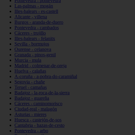
Pontevedra - pontevedra
Las-palmas - mogán
Illes-balears - es-castell
Alicante - villena
Burgos - aranda-de-duero
Pontevedra - cambados
Cáceres - trujillo
Illes-balears - felanitx
Sevilla - bormujos
Ourense - celanova
Granada - pinos-genil
Murcia - mula
Madrid - colmenar-de-oreja
Huelva - calañas
A-coruña - a-pobra-do-caramiñal
Segovia - chañe
Teruel - camañas
Badajoz - la-roca-de-la-sierra
Badajoz - guareña
Cáceres - caminomorisco
Ciudad-real - malagón
Asturias - mieres
Huesca - castejón-de-sos
Cantabria - hazas-de-cesto
Pontevedra - arbo