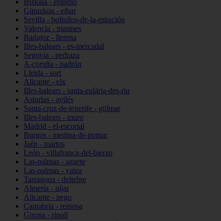
Bizkaia - erandio
Gipuzkoa - eibar
Sevilla - bollullos-de-la-mitación
Valencia - manises
Badajoz - llerena
Illes-balears - es-mercadal
Segovia - pedraza
A-coruña - padrón
Lleida - sort
Alicante - elx
Illes-balears - santa-eulària-des-riu
Asturias - avilés
Santa-cruz-de-tenerife - güímar
Illes-balears - muro
Madrid - el-escorial
Burgos - medina-de-pomar
Jaén - martos
León - villafranca-del-bierzo
Las-palmas - agaete
Las-palmas - yaiza
Tarragona - deltebre
Almería - níjar
Alicante - pego
Cantabria - reinosa
Girona - ripoll