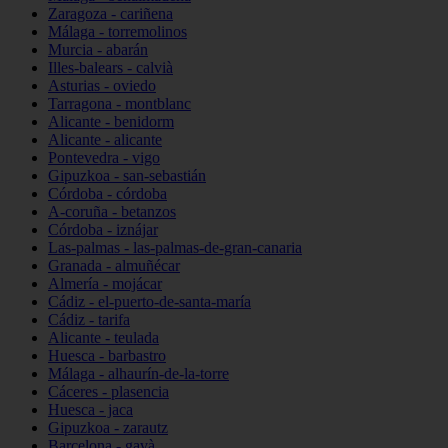
Zaragoza - cariñena
Málaga - torremolinos
Murcia - abarán
Illes-balears - calvià
Asturias - oviedo
Tarragona - montblanc
Alicante - benidorm
Alicante - alicante
Pontevedra - vigo
Gipuzkoa - san-sebastián
Córdoba - córdoba
A-coruña - betanzos
Córdoba - iznájar
Las-palmas - las-palmas-de-gran-canaria
Granada - almuñécar
Almería - mojácar
Cádiz - el-puerto-de-santa-maría
Cádiz - tarifa
Alicante - teulada
Huesca - barbastro
Málaga - alhaurín-de-la-torre
Cáceres - plasencia
Huesca - jaca
Gipuzkoa - zarautz
Barcelona - gavà