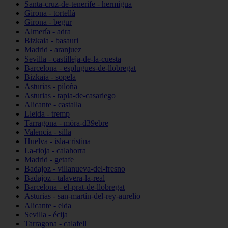
Santa-cruz-de-tenerife - hermigua
Girona - tortellà
Girona - begur
Almería - adra
Bizkaia - basauri
Madrid - aranjuez
Sevilla - castilleja-de-la-cuesta
Barcelona - esplugues-de-llobregat
Bizkaia - sopela
Asturias - piloña
Asturias - tapia-de-casariego
Alicante - castalla
Lleida - tremp
Tarragona - móra-d39ebre
Valencia - silla
Huelva - isla-cristina
La-rioja - calahorra
Madrid - getafe
Badajoz - villanueva-del-fresno
Badajoz - talavera-la-real
Barcelona - el-prat-de-llobregat
Asturias - san-martín-del-rey-aurelio
Alicante - elda
Sevilla - écija
Tarragona - calafell