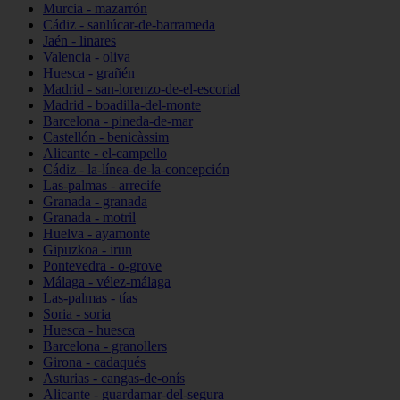
Murcia - mazarrón
Cádiz - sanlúcar-de-barrameda
Jaén - linares
Valencia - oliva
Huesca - grañén
Madrid - san-lorenzo-de-el-escorial
Madrid - boadilla-del-monte
Barcelona - pineda-de-mar
Castellón - benicàssim
Alicante - el-campello
Cádiz - la-línea-de-la-concepción
Las-palmas - arrecife
Granada - granada
Granada - motril
Huelva - ayamonte
Gipuzkoa - irun
Pontevedra - o-grove
Málaga - vélez-málaga
Las-palmas - tías
Soria - soria
Huesca - huesca
Barcelona - granollers
Girona - cadaqués
Asturias - cangas-de-onís
Alicante - guardamar-del-segura