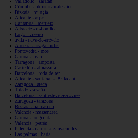
Valladolid - zaratán
Córdoba - almodóvar-del-río
Bizkaia - mungia
Alicante - aspe
Cantabria - meruelo
Albacete - el-bonillo
Lugo - viveiro
ávila - nava-de-arévalo
Almería - los-gallardos
Pontevedra - mos
Girona - llívia
Tarragona - amposta
Castellón - almassora
Barcelona - roda-de-ter
Alicante - sant-joan-d39alacant
Zaragoza - ateca
Toledo - seseña
Barcelona - sant-esteve-sesrovires
Zaragoza - tarazona
Bizkaia - balmaseda
Valencia - massanassa
Girona - puigcerdà
Valencia - petrés
Palencia - carrión-de-los-condes
Las-palmas - haría