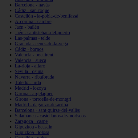
Barcelona - navàs
Cádiz - san-roque
Castellón - la-pobla-de-benifassà
A-coruña - cambre
Jaén - bailén
Jaén - santisteban-del-puerto
Las-palmas - telde
Granada - cenes-de-la-vega
Cádiz - bornos
Valencia - bocairent
Valencia - sueca
La-rioja - alfaro
Sevilla - osuna
Navarra - ribaforada
Toledo - urda
Madrid - lozoya
Girona - argelaguer
Girona - torroella-de-montgrí
Madrid - daganzo-de-arriba
Barcelona - sant-quirze-del-vallès
Salamanca - castellanos-de-moriscos
Zaragoza - caspe
Gipuzkoa - beasain
Gipuzkoa - tolosa
Castellón - nules