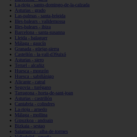
La-rioja - santo-domingo-de-la-calzada
Asturias - grado
Las-palmas - santa-brígida
Illes-balears - valldemossa
Illes-balears - ibiza
Barcelona - santa-susanna
Lleida - balaguer
Málaga - gaucín
Granada - güejar-sierra
Castellón - la-vall-d39uixó
Asturias - siero
Teruel - alcañiz
Huesca - monzón
Huesca - sabiñánigo
Alicante - catral
Segovia - turégano
Tarragona - horta-de-sant-joan
Asturias - castrillón
Cantabria - colindres
La-rioja - arnedo
Málaga - mollina
Gipuzkoa - andoain
Bizkaia - sestao
Salamanca - alba-de-tormes
Valladolid - urueña