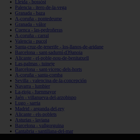
Lleida - bossòst
Palencia - itero-de-la-vega
Granada - baza
A-coruña - pontedeume
Granada - válor
Cuenca - las-pedroñeras
A-coruña - carral
Valencia - puçol
Santa-cruz-de-tenerife - los-llanos-de-aridane
Barcelona - sant-sadurní-d39anoia
Alicante - el-poble-nou-de-benitatxell
Las-palmas - tuineje
Barcelona - sant-vicenç-dels-horts
A-coruña - santa-comba
Sevilla - valencina-de-la-concepción
Navarra - lumbier
La-rioja - fuenmayor
Jaén - villanueva-del-arzobispo
Lugo - sarria
Madrid - arganda-del-rey
Alicante - els-poblets
Asturias - laviana
Barcelona - vallgorguina
Cantabria - santillana-del-mar
Zamora - santa-maría-de-la-vega