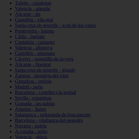
Toledo - cazalegas
Valencia - alaquàs
Alicante - ibi
Castellón - vila-real
Santa-cruz-de-tenerife - icod-de-los-vinos
Pontevedra - baiona
Cádiz - barbate
Cantabria - camargo
Valencia - alboraya
Castellón - almenara
Cáceres - jarandilla-de-la-vera
Alicante - finestrat
Santa-cruz-de-tenerife - tijarafe
Zamora - moraleja-del-vino
Gipuzkoa - ordizia
Madrid - parla
Barcelona - castellet-i-la-gornal
Sevilla - espartinas
Granada - las-gabias
Asturias - llanes
Salamanca - peñaranda-de-bracamonte
Barcelona - vilafranca-del-penedès
Navarra - tudela
A-coruña - miño
Valencia - aldaia