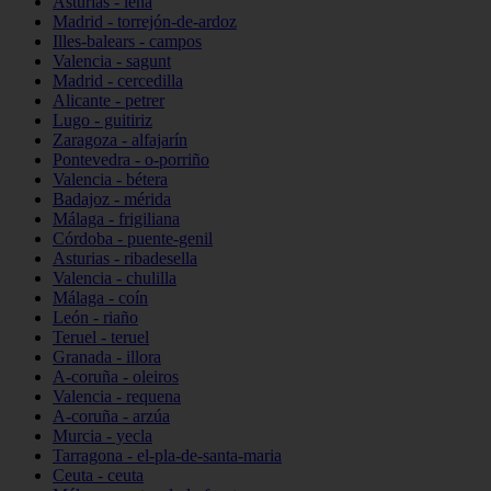
Asturias - lena
Madrid - torrejón-de-ardoz
Illes-balears - campos
Valencia - sagunt
Madrid - cercedilla
Alicante - petrer
Lugo - guitiriz
Zaragoza - alfajarín
Pontevedra - o-porriño
Valencia - bétera
Badajoz - mérida
Málaga - frigiliana
Córdoba - puente-genil
Asturias - ribadesella
Valencia - chulilla
Málaga - coín
León - riaño
Teruel - teruel
Granada - illora
A-coruña - oleiros
Valencia - requena
A-coruña - arzúa
Murcia - yecla
Tarragona - el-pla-de-santa-maria
Ceuta - ceuta