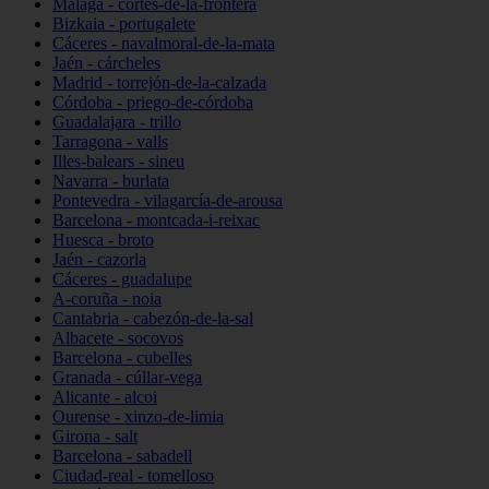
Málaga - cortes-de-la-frontera
Bizkaia - portugalete
Cáceres - navalmoral-de-la-mata
Jaén - cárcheles
Madrid - torrejón-de-la-calzada
Córdoba - priego-de-córdoba
Guadalajara - trillo
Tarragona - valls
Illes-balears - sineu
Navarra - burlata
Pontevedra - vilagarcía-de-arousa
Barcelona - montcada-i-reixac
Huesca - broto
Jaén - cazorla
Cáceres - guadalupe
A-coruña - noia
Cantabria - cabezón-de-la-sal
Albacete - socovos
Barcelona - cubelles
Granada - cúllar-vega
Alicante - alcoi
Ourense - xinzo-de-limia
Girona - salt
Barcelona - sabadell
Ciudad-real - tomelloso