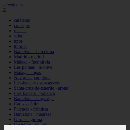
cafeetico.es
☰
cafeteras
consejos
recetas
salud
tipos
tutorial
Barcelona - barcelona
Madrid - madrid
Málaga - fuengirola
Las-palmas - la-oliva
Málaga - mijas
Navarra - pamplona
Illes-balears - son-servera
Santa-cruz-de-tenerife - arona
Illes-balears - pollença
Barcelona - la-garriga
Cádiz - cádiz
Palencia - frómista
Barcelona - manresa
Girona - girona
Castellón - vinaròs
Illes-balears - capdepera