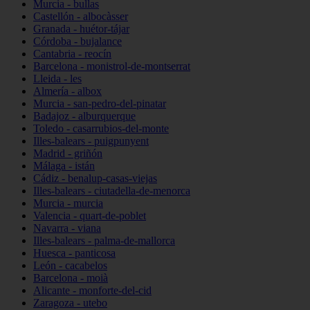
Murcia - bullas
Castellón - albocàsser
Granada - huétor-tájar
Córdoba - bujalance
Cantabria - reocín
Barcelona - monistrol-de-montserrat
Lleida - les
Almería - albox
Murcia - san-pedro-del-pinatar
Badajoz - alburquerque
Toledo - casarrubios-del-monte
Illes-balears - puigpunyent
Madrid - griñón
Málaga - istán
Cádiz - benalup-casas-viejas
Illes-balears - ciutadella-de-menorca
Murcia - murcia
Valencia - quart-de-poblet
Navarra - viana
Illes-balears - palma-de-mallorca
Huesca - panticosa
León - cacabelos
Barcelona - moià
Alicante - monforte-del-cid
Zaragoza - utebo