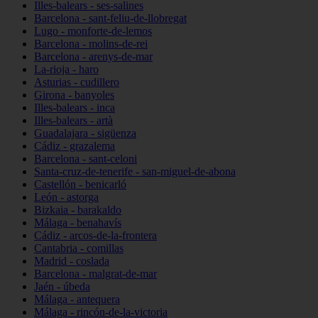
Illes-balears - ses-salines
Barcelona - sant-feliu-de-llobregat
Lugo - monforte-de-lemos
Barcelona - molins-de-rei
Barcelona - arenys-de-mar
La-rioja - haro
Asturias - cudillero
Girona - banyoles
Illes-balears - inca
Illes-balears - artà
Guadalajara - sigüenza
Cádiz - grazalema
Barcelona - sant-celoni
Santa-cruz-de-tenerife - san-miguel-de-abona
Castellón - benicarló
León - astorga
Bizkaia - barakaldo
Málaga - benahavís
Cádiz - arcos-de-la-frontera
Cantabria - comillas
Madrid - coslada
Barcelona - malgrat-de-mar
Jaén - úbeda
Málaga - antequera
Málaga - rincón-de-la-victoria