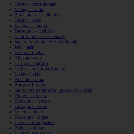
Girona - lloret-de-mar
Málaga - ronda
Barcelona - castelldefels
Girona - roses
Valencia - gandia
Tarragona - cambrils
Madrid - alcalá-de-henares
Santa-cruz-de-tenerife - breña-alta
Jaén - jaén
Huelva - huelva
Alicante - calp
La-rioja - logroño
Cádiz - jerez-de-la-frontera
Lleida - lleida
Alicante - xàbia
Burgos - burgos
Santa-cruz-de-tenerife - puerto-de-la-cruz
Almería - almería
Barcelona - terrassa
Tarragona - salou
Toledo - toledo
Barcelona - sitges
álava - vitoria-gasteiz
Bizkaia - bilbao
Madrid - tres-cantos