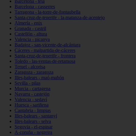
Barcelona - teià
Barcelona - casserres
Tarragona - la-torre-de-fontaubella
Santa-cruz-de-tenerife - la-matanza-de-acentejo
Almería - enix
Granada - castril
Castellón - altura
Valencia - picanya
Badajoz - san-vicente-de-alcántara
Cáceres - malpartida-de-cáceres
Santa-cruz-de-tenerife - frontera
Toledo - las-ventas-de-retamosa
Teruel - alcorisa
Zaragoza - zaragoza
Illes-balears - maó-mahón
Sevilla - pilas
Murcia - cartagena
Navarra - castejón
Valencia - sedaví
Huesca - sariñena
Cantabria - limpias
Illes-balears - santanyí
Illes-balears - selva
Segovia - el-espinar
A-coruña - negreira