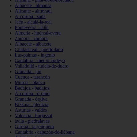
Albacete - almansa
Alicante - almoradí
A-coruña - sada
Jaén - alcalá-la-real
Pontevedra - lalín
Almería - huércal-overa
Zamora - zamora
Albacete - albacete
Ciudad-real - puertollano
Las-palmas - ingenio
Cantabria - medio-cudeyo
Valladolid - tudela-de-duero
Granada - jun
Cuenca - tarancón
Murcia - blanca
Badajoz - badajoz
A-coruña - o-pino
Granada - órgiva
Bizkaia - plentzia
Asturias - valdés
Valencia - burjassot
ávila - piedralaves
Girona - la-jonquera
Cantabria - cabezón-de-liébana