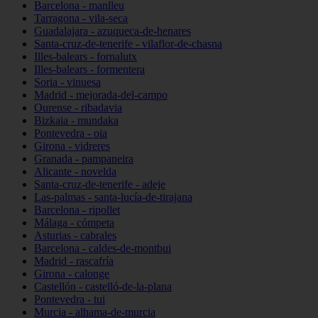
Barcelona - manlleu
Tarragona - vila-seca
Guadalajara - azuqueca-de-henares
Santa-cruz-de-tenerife - vilaflor-de-chasna
Illes-balears - fornalutx
Illes-balears - formentera
Soria - vinuesa
Madrid - mejorada-del-campo
Ourense - ribadavia
Bizkaia - mundaka
Pontevedra - oia
Girona - vidreres
Granada - pampaneira
Alicante - novelda
Santa-cruz-de-tenerife - adeje
Las-palmas - santa-lucía-de-tirajana
Barcelona - ripollet
Málaga - cómpeta
Asturias - cabrales
Barcelona - caldes-de-montbui
Madrid - rascafría
Girona - calonge
Castellón - castelló-de-la-plana
Pontevedra - tui
Murcia - alhama-de-murcia