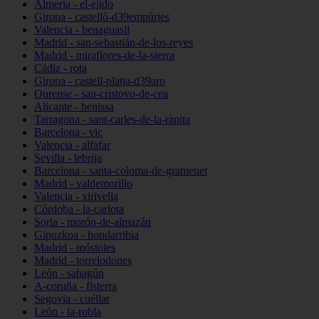
Almería - el-ejido
Girona - castelló-d39empúries
Valencia - benaguasil
Madrid - san-sebastián-de-los-reyes
Madrid - miraflores-de-la-sierra
Cádiz - rota
Girona - castell-platja-d39aro
Ourense - san-cristovo-de-cea
Alicante - benissa
Tarragona - sant-carles-de-la-ràpita
Barcelona - vic
Valencia - alfafar
Sevilla - lebrija
Barcelona - santa-coloma-de-gramenet
Madrid - valdemorillo
Valencia - xirivella
Córdoba - la-carlota
Soria - morón-de-almazán
Gipuzkoa - hondarribia
Madrid - móstoles
Madrid - torrelodones
León - sahagún
A-coruña - fisterra
Segovia - cuéllar
León - la-robla