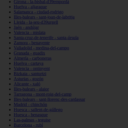
Girona - la-bisbal-d39empordà
Huelva - aljaraque
Salamanca - ciudad-rodrigo
Illes-balears - sant-joan-de-labritja
Lleida - la-seu-d39urgell
Jaén - andújar
Valencia - mislata
Santa-cruz-de-tenerife - santa-úrsula
Zamora - benavente
Valladolid - medina-del-campo
Granada - guadix
Almería - carboneras
Huelva - cartaya
Valencia - ontinyent
Bizkaia - santurtzi
Asturias - gozón
Alicante - xaló
Illes-balears - alaior
Tarragona - mont-roig-del-camp
Illes-balears - sant-llorenç-des-cardassar
Madrid - chinchón
Huesca - sallent-de-gállego
Huesca - benasque
Las-palmas - teguise
Barcelona - rubí