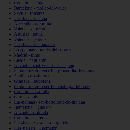
Cantabria - noja
Barcelona - mollet-del-vallès
Sevilla - tomares
Illes-balears - deià
A-coruña - a-coruña
Valencia - torrent
Asturias - navia
Valencia - paterna
Illes-balears - manacor
Las-palmas - puerto-del-rosario
Madrid - pinto
Lleida - naut-aran
Alicante - sant-vicent-del-raspeig
Santa-cruz-de-tenerife - granadilla-de-abona
Sevilla - dos-hermanas
Granada - salobreña
Santa-cruz-de-tenerife - santiago-del-teide
Cantabria - santoña
Girona - pals
Las-palmas - san-bartolomé-de-tirajana
Barcelona - igualada
Alicante - orihuela
Cantabria - laredo
Illes-balears - santa-margalida
Illes-balears - llucmajor