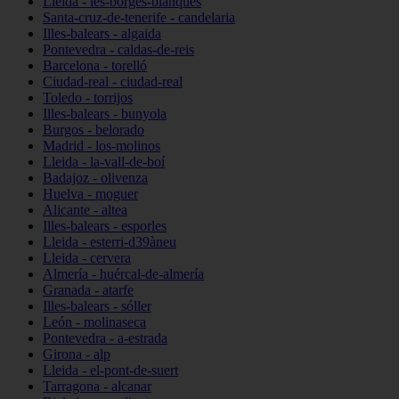
Lleida - les-borges-blanques
Santa-cruz-de-tenerife - candelaria
Illes-balears - algaida
Pontevedra - caldas-de-reis
Barcelona - torelló
Ciudad-real - ciudad-real
Toledo - torrijos
Illes-balears - bunyola
Burgos - belorado
Madrid - los-molinos
Lleida - la-vall-de-boí
Badajoz - olivenza
Huelva - moguer
Alicante - altea
Illes-balears - esporles
Lleida - esterri-d39àneu
Lleida - cervera
Almería - huércal-de-almería
Granada - atarfe
Illes-balears - sóller
León - molinaseca
Pontevedra - a-estrada
Girona - alp
Lleida - el-pont-de-suert
Tarragona - alcanar