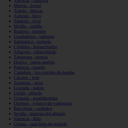
Valencia - catarroja
Murcia - lorquí
Toledo - illescas
Asturias - tineo
Almería - vícar
Melilla - melilla
Badajoz - montijo
Guadalajara - jadraque
Salamanca - guijuelo
Córdoba - hornachuelos
Albacete - villarrobledo
Tarragona - tortosa
Huelva - punta-umbría
Palencia - guardo
Cantabria - los-corrales-de-buelna
Cáceres - jerte
Zaragoza - ariza
Granada - galera
Lleida - alfarràs
Granada - guadahortuna
Ourense - o-barco-de-valdeorras
Barcelona - cardedeu
Sevilla - mairena-del-aljarafe
Valencia - llíria
Girona - sant-feliu-de-guíxols