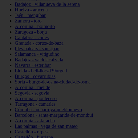
Badajoz - villanueva-de-la-serena
Huelva - aracena
Jaén - mengíbar
Zamora - toro
A-coruña - boimorto
Zaragoza - borja
Cantabria - cartes
Granada - cortes-de-baza
Illes-balears - sant-joan
Salamanca - vitigudino
Badajoz - valdelacalzada
Navarra - esteribar
Lleida - bell-lloc-d39urgell
Burgos - covarrubias
Soria - burgo-de-osma-ciudad-de-osma
A-coruña - melide
Segovia - segovia
A-coruña - ponteceso
Tarragona - camarles
Córdoba - peñarroya-pueblonuevo
Barcelona - santa-margarida-de-montbui
A-coruña - a-laracha
Las-palmas - vega-de-san-mateo
Castellón - orpesa
Castellón - burriana