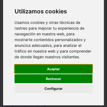
Valencia - valencia
Málaga - nerja
Utilizamos cookies
Girona - blanes
A-coruña - santiago-de-compostela
Málaga - marbella
Usamos cookies y otras técnicas de
Tarragona - tarragona
rastreo para mejorar tu experiencia de
Asturias - gijón
navegación en nuestra web, para
Girona - figueres
Alicante - santa-pola
mostrarte contenidos personalizados y
Madrid - leganés
anuncios adecuados, para analizar el
Almería - roquetas-de-mar
tráfico en nuestra web y para comprender
Girona - tossa-de-mar
Barcelona - sant-cugat-del-vallès
de donde llegan nuestros visitantes.
Alicante - l39alfàs-del-pi
Barcelona - vilanova-i-la-geltrú
Illes-balears - alcúdia
Aceptar
Castellón - peñíscola
Barcelona - mataró
Rechazar
ávila - ávila
Illes-balears - sant-antoni-de-portmany
Configurar
Illes-balears - sant-josep-de-sa-talaia
Tarragona - reus
Barcelona - badalona
Santa-cruz-de-tenerife - san-cristóbal-de-la-laguna