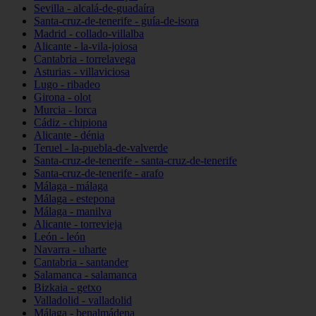
Sevilla - alcalá-de-guadaíra
Santa-cruz-de-tenerife - guía-de-isora
Madrid - collado-villalba
Alicante - la-vila-joiosa
Cantabria - torrelavega
Asturias - villaviciosa
Lugo - ribadeo
Girona - olot
Murcia - lorca
Cádiz - chipiona
Alicante - dénia
Teruel - la-puebla-de-valverde
Santa-cruz-de-tenerife - santa-cruz-de-tenerife
Santa-cruz-de-tenerife - arafo
Málaga - málaga
Málaga - estepona
Málaga - manilva
Alicante - torrevieja
León - león
Navarra - uharte
Cantabria - santander
Salamanca - salamanca
Bizkaia - getxo
Valladolid - valladolid
Málaga - benalmádena