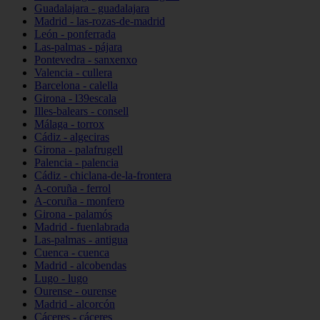
Guadalajara - guadalajara
Madrid - las-rozas-de-madrid
León - ponferrada
Las-palmas - pájara
Pontevedra - sanxenxo
Valencia - cullera
Barcelona - calella
Girona - l39escala
Illes-balears - consell
Málaga - torrox
Cádiz - algeciras
Girona - palafrugell
Palencia - palencia
Cádiz - chiclana-de-la-frontera
A-coruña - ferrol
A-coruña - monfero
Girona - palamós
Madrid - fuenlabrada
Las-palmas - antigua
Cuenca - cuenca
Madrid - alcobendas
Lugo - lugo
Ourense - ourense
Madrid - alcorcón
Cáceres - cáceres