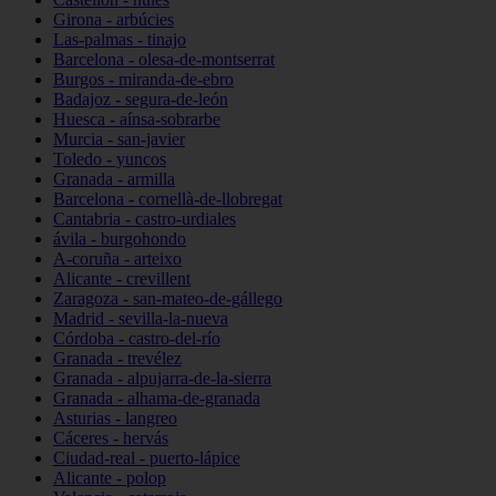
Girona - arbúcies
Las-palmas - tinajo
Barcelona - olesa-de-montserrat
Burgos - miranda-de-ebro
Badajoz - segura-de-león
Huesca - aínsa-sobrarbe
Murcia - san-javier
Toledo - yuncos
Granada - armilla
Barcelona - cornellà-de-llobregat
Cantabria - castro-urdiales
ávila - burgohondo
A-coruña - arteixo
Alicante - crevillent
Zaragoza - san-mateo-de-gállego
Madrid - sevilla-la-nueva
Córdoba - castro-del-río
Granada - trevélez
Granada - alpujarra-de-la-sierra
Granada - alhama-de-granada
Asturias - langreo
Cáceres - hervás
Ciudad-real - puerto-lápice
Alicante - polop