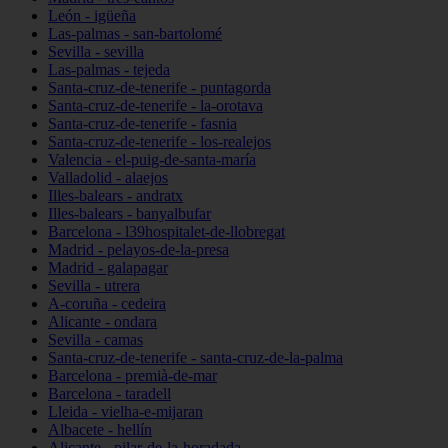
León - igüeña
Las-palmas - san-bartolomé
Sevilla - sevilla
Las-palmas - tejeda
Santa-cruz-de-tenerife - puntagorda
Santa-cruz-de-tenerife - la-orotava
Santa-cruz-de-tenerife - fasnia
Santa-cruz-de-tenerife - los-realejos
Valencia - el-puig-de-santa-maría
Valladolid - alaejos
Illes-balears - andratx
Illes-balears - banyalbufar
Barcelona - l39hospitalet-de-llobregat
Madrid - pelayos-de-la-presa
Madrid - galapagar
Sevilla - utrera
A-coruña - cedeira
Alicante - ondara
Sevilla - camas
Santa-cruz-de-tenerife - santa-cruz-de-la-palma
Barcelona - premià-de-mar
Barcelona - taradell
Lleida - vielha-e-mijaran
Albacete - hellín
Alicante - pilar-de-la-horadada