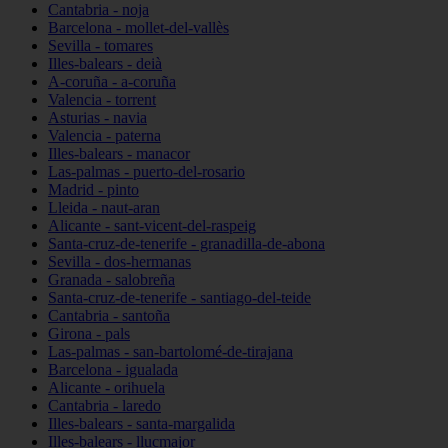
Cantabria - noja
Barcelona - mollet-del-vallès
Sevilla - tomares
Illes-balears - deià
A-coruña - a-coruña
Valencia - torrent
Asturias - navia
Valencia - paterna
Illes-balears - manacor
Las-palmas - puerto-del-rosario
Madrid - pinto
Lleida - naut-aran
Alicante - sant-vicent-del-raspeig
Santa-cruz-de-tenerife - granadilla-de-abona
Sevilla - dos-hermanas
Granada - salobreña
Santa-cruz-de-tenerife - santiago-del-teide
Cantabria - santoña
Girona - pals
Las-palmas - san-bartolomé-de-tirajana
Barcelona - igualada
Alicante - orihuela
Cantabria - laredo
Illes-balears - santa-margalida
Illes-balears - llucmajor