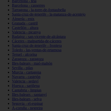
Barcelona - teià
Barcelona - casserres
Tarragona - la-torre-de-fontaubella
Santa-cruz-de-tenerife - la-matanza-de-acentejo
Almería - enix
Granada - castril
Castellón - altura
Valencia - picanya
Badajoz - san-vicente-de-alcántara
Cáceres - malpartida-de-cáceres
Santa-cruz-de-tenerife - frontera
Toledo - las-ventas-de-retamosa
Teruel - alcorisa
Zaragoza - zaragoza
Illes-balears - maó-mahón
Sevilla - pilas
Murcia - cartagena
Navarra - castejón
Valencia - sedaví
Huesca - sariñena
Cantabria - limpias
Illes-balears - santanyí
Illes-balears - selva
Segovia - el-espinar
A-coruña - negreira