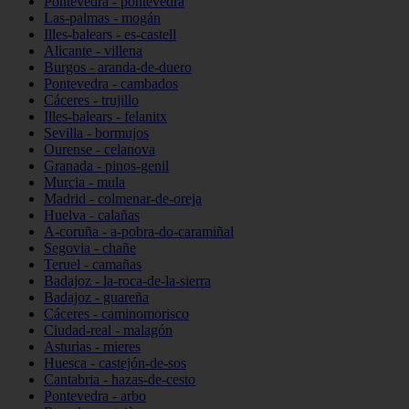
Pontevedra - pontevedra
Las-palmas - mogán
Illes-balears - es-castell
Alicante - villena
Burgos - aranda-de-duero
Pontevedra - cambados
Cáceres - trujillo
Illes-balears - felanitx
Sevilla - bormujos
Ourense - celanova
Granada - pinos-genil
Murcia - mula
Madrid - colmenar-de-oreja
Huelva - calañas
A-coruña - a-pobra-do-caramiñal
Segovia - chañe
Teruel - camañas
Badajoz - la-roca-de-la-sierra
Badajoz - guareña
Cáceres - caminomorisco
Ciudad-real - malagón
Asturias - mieres
Huesca - castejón-de-sos
Cantabria - hazas-de-cesto
Pontevedra - arbo