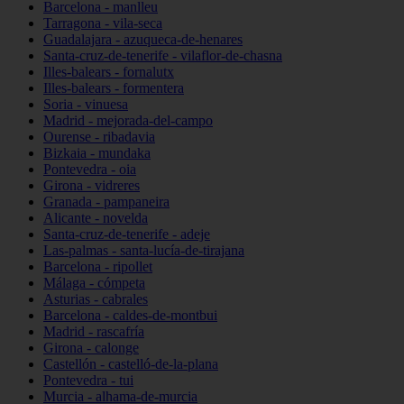
Barcelona - manlleu
Tarragona - vila-seca
Guadalajara - azuqueca-de-henares
Santa-cruz-de-tenerife - vilaflor-de-chasna
Illes-balears - fornalutx
Illes-balears - formentera
Soria - vinuesa
Madrid - mejorada-del-campo
Ourense - ribadavia
Bizkaia - mundaka
Pontevedra - oia
Girona - vidreres
Granada - pampaneira
Alicante - novelda
Santa-cruz-de-tenerife - adeje
Las-palmas - santa-lucía-de-tirajana
Barcelona - ripollet
Málaga - cómpeta
Asturias - cabrales
Barcelona - caldes-de-montbui
Madrid - rascafría
Girona - calonge
Castellón - castelló-de-la-plana
Pontevedra - tui
Murcia - alhama-de-murcia