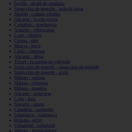
Sevilla - alcalá-de-guadaíra
Santa-cruz-de-tenerife - guía-de-isora
Madrid - collado-villalba
Alicante - la-vila-joiosa
Cantabria - torrelavega
Asturias - villaviciosa
Lugo - ribadeo
Girona - olot
Murcia - lorca
Cádiz - chipiona
Alicante - dénia
Teruel - la-puebla-de-valverde
Santa-cruz-de-tenerife - santa-cruz-de-tenerife
Santa-cruz-de-tenerife - arafo
Málaga - málaga
Málaga - estepona
Málaga - manilva
Alicante - torrevieja
León - león
Navarra - uharte
Cantabria - santander
Salamanca - salamanca
Bizkaia - getxo
Valladolid - valladolid
Málaga - benalmádena