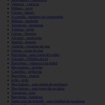
Valencia - valencia
Málaga - nerja
Girona - blanes
A-coruña - santiago-de-compostela
Málaga - marbella
Tarragona - tarragona
Asturias - gijón
Girona - figueres
Alicante - santa-pola
Madrid - leganés
Almería - roquetas-de-mar
Girona - tossa-de-mar
Barcelona - sant-cugat-del-vallès
Alicante - l39alfàs-del-pi
Barcelona - vilanova-i-la-geltrú
Illes-balears - alcúdia
Castellón - peñíscola
Barcelona - mataró
ávila - ávila
Illes-balears - sant-antoni-de-portmany
Illes-balears - sant-josep-de-sa-talaia
Tarragona - reus
Barcelona - badalona
Santa-cruz-de-tenerife - san-cristóbal-de-la-laguna