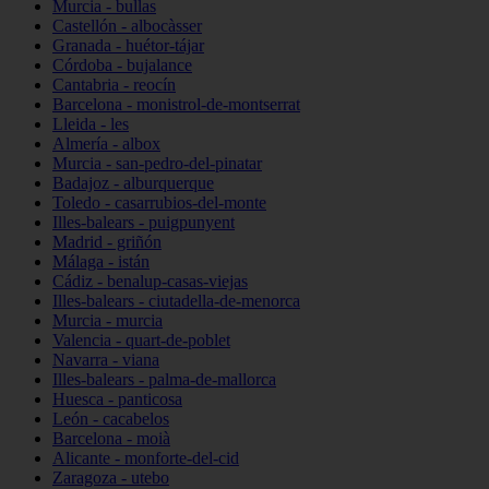
Murcia - bullas
Castellón - albocàsser
Granada - huétor-tájar
Córdoba - bujalance
Cantabria - reocín
Barcelona - monistrol-de-montserrat
Lleida - les
Almería - albox
Murcia - san-pedro-del-pinatar
Badajoz - alburquerque
Toledo - casarrubios-del-monte
Illes-balears - puigpunyent
Madrid - griñón
Málaga - istán
Cádiz - benalup-casas-viejas
Illes-balears - ciutadella-de-menorca
Murcia - murcia
Valencia - quart-de-poblet
Navarra - viana
Illes-balears - palma-de-mallorca
Huesca - panticosa
León - cacabelos
Barcelona - moià
Alicante - monforte-del-cid
Zaragoza - utebo