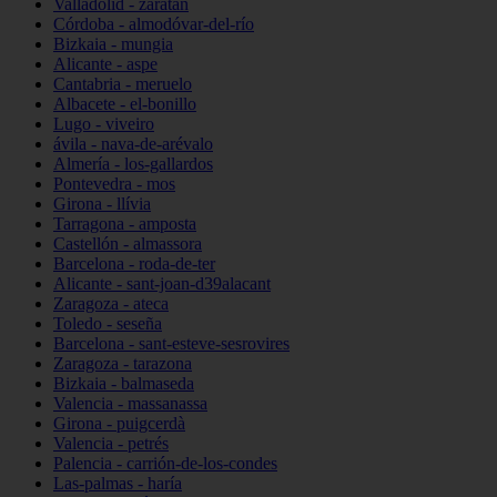
Valladolid - zaratán
Córdoba - almodóvar-del-río
Bizkaia - mungia
Alicante - aspe
Cantabria - meruelo
Albacete - el-bonillo
Lugo - viveiro
ávila - nava-de-arévalo
Almería - los-gallardos
Pontevedra - mos
Girona - llívia
Tarragona - amposta
Castellón - almassora
Barcelona - roda-de-ter
Alicante - sant-joan-d39alacant
Zaragoza - ateca
Toledo - seseña
Barcelona - sant-esteve-sesrovires
Zaragoza - tarazona
Bizkaia - balmaseda
Valencia - massanassa
Girona - puigcerdà
Valencia - petrés
Palencia - carrión-de-los-condes
Las-palmas - haría