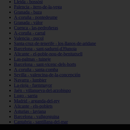
Lleida - bossòst
Palencia - itero-de-la-vega
Granada - baza
A-coruña - pontedeume
Granada - válor
Cuenca - las-pedroñeras
A-coruña - carral
Valencia - puçol
Santa-cruz-de-tenerife - los-llanos-de-aridane
Barcelona - sant-sadurní-d39anoia
Alicante - el-poble-nou-de-benitatxell
Las-palmas - tuineje
Barcelona - sant-vicenç-dels-horts
A-coruña - santa-comba
Sevilla - valencina-de-la-concepción
Navarra - lumbier
La-rioja - fuenmayor
Jaén - villanueva-del-arzobispo
Lugo - sarria
Madrid - arganda-del-rey
Alicante - els-poblets
Asturias - laviana
Barcelona - vallgorguina
Cantabria - santillana-del-mar
Zamora - santa-maría-de-la-vega