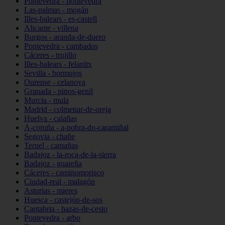
Pontevedra - pontevedra
Las-palmas - mogán
Illes-balears - es-castell
Alicante - villena
Burgos - aranda-de-duero
Pontevedra - cambados
Cáceres - trujillo
Illes-balears - felanitx
Sevilla - bormujos
Ourense - celanova
Granada - pinos-genil
Murcia - mula
Madrid - colmenar-de-oreja
Huelva - calañas
A-coruña - a-pobra-do-caramiñal
Segovia - chañe
Teruel - camañas
Badajoz - la-roca-de-la-sierra
Badajoz - guareña
Cáceres - caminomorisco
Ciudad-real - malagón
Asturias - mieres
Huesca - castejón-de-sos
Cantabria - hazas-de-cesto
Pontevedra - arbo