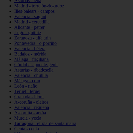
Asturias - lena
Madrid - torrejón-de-ardoz
Illes-balears - campos
Valencia - sagunt
Madrid - cercedilla
Alicante - petrer
Lugo - guitiriz
Zaragoza - alfajarín
Pontevedra - o-porriño
Valencia - bétera
Badajoz - mérida
Málaga - frigiliana
Córdoba - puente-genil
Asturias - ribadesella
Valencia - chulilla
Málaga - coín
León - riaño
Teruel - teruel
Granada - illora
A-coruña - oleiros
Valencia - requena
A-coruña - arzúa
Murcia - yecla
Tarragona - el-pla-de-santa-maria
Ceuta - ceuta