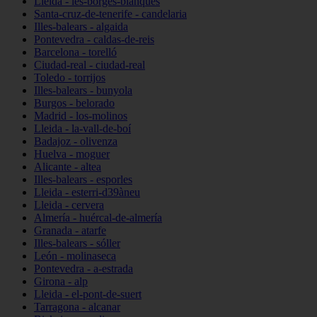
Lleida - les-borges-blanques
Santa-cruz-de-tenerife - candelaria
Illes-balears - algaida
Pontevedra - caldas-de-reis
Barcelona - torelló
Ciudad-real - ciudad-real
Toledo - torrijos
Illes-balears - bunyola
Burgos - belorado
Madrid - los-molinos
Lleida - la-vall-de-boí
Badajoz - olivenza
Huelva - moguer
Alicante - altea
Illes-balears - esporles
Lleida - esterri-d39àneu
Lleida - cervera
Almería - huércal-de-almería
Granada - atarfe
Illes-balears - sóller
León - molinaseca
Pontevedra - a-estrada
Girona - alp
Lleida - el-pont-de-suert
Tarragona - alcanar