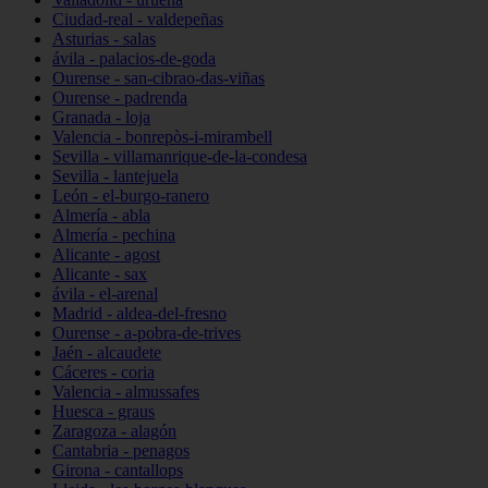
Ciudad-real - valdepeñas
Asturias - salas
ávila - palacios-de-goda
Ourense - san-cibrao-das-viñas
Ourense - padrenda
Granada - loja
Valencia - bonrepòs-i-mirambell
Sevilla - villamanrique-de-la-condesa
Sevilla - lantejuela
León - el-burgo-ranero
Almería - abla
Almería - pechina
Alicante - agost
Alicante - sax
ávila - el-arenal
Madrid - aldea-del-fresno
Ourense - a-pobra-de-trives
Jaén - alcaudete
Cáceres - coria
Valencia - almussafes
Huesca - graus
Zaragoza - alagón
Cantabria - penagos
Girona - cantallops