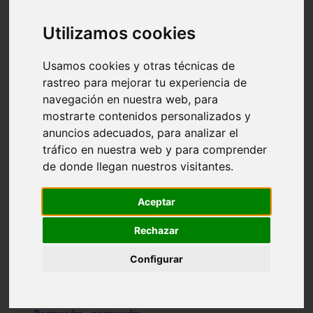
Valencia - valencia
Málaga - nerja
Utilizamos cookies
Girona - blanes
A-coruña - santiago-de-compostela
Málaga - marbella
Usamos cookies y otras técnicas de
Tarragona - tarragona
rastreo para mejorar tu experiencia de
Asturias - gijón
navegación en nuestra web, para
Girona - figueres
Alicante - santa-pola
mostrarte contenidos personalizados y
Madrid - leganés
anuncios adecuados, para analizar el
Almería - roquetas-de-mar
tráfico en nuestra web y para comprender
Girona - tossa-de-mar
Barcelona - sant-cugat-del-vallès
de donde llegan nuestros visitantes.
Alicante - l39alfàs-del-pi
Barcelona - vilanova-i-la-geltrú
Illes-balears - alcúdia
Aceptar
Castellón - peñíscola
Barcelona - mataró
Rechazar
ávila - ávila
Illes-balears - sant-antoni-de-portmany
Configurar
Illes-balears - sant-josep-de-sa-talaia
Tarragona - reus
Barcelona - badalona
Santa-cruz-de-tenerife - san-cristóbal-de-la-laguna