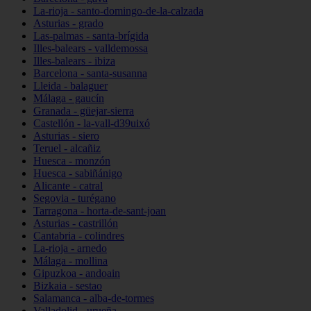
La-rioja - santo-domingo-de-la-calzada
Asturias - grado
Las-palmas - santa-brígida
Illes-balears - valldemossa
Illes-balears - ibiza
Barcelona - santa-susanna
Lleida - balaguer
Málaga - gaucín
Granada - güejar-sierra
Castellón - la-vall-d39uixó
Asturias - siero
Teruel - alcañiz
Huesca - monzón
Huesca - sabiñánigo
Alicante - catral
Segovia - turégano
Tarragona - horta-de-sant-joan
Asturias - castrillón
Cantabria - colindres
La-rioja - arnedo
Málaga - mollina
Gipuzkoa - andoain
Bizkaia - sestao
Salamanca - alba-de-tormes
Valladolid - urueña