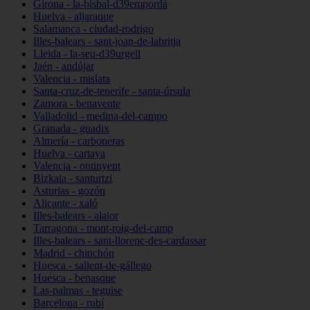
Girona - la-bisbal-d39empordà
Huelva - aljaraque
Salamanca - ciudad-rodrigo
Illes-balears - sant-joan-de-labritja
Lleida - la-seu-d39urgell
Jaén - andújar
Valencia - mislata
Santa-cruz-de-tenerife - santa-úrsula
Zamora - benavente
Valladolid - medina-del-campo
Granada - guadix
Almería - carboneras
Huelva - cartaya
Valencia - ontinyent
Bizkaia - santurtzi
Asturias - gozón
Alicante - xaló
Illes-balears - alaior
Tarragona - mont-roig-del-camp
Illes-balears - sant-llorenç-des-cardassar
Madrid - chinchón
Huesca - sallent-de-gállego
Huesca - benasque
Las-palmas - teguise
Barcelona - rubí