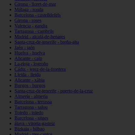
Girona - lloret-de-mar
Málaga - ronda
Barcelona - castelldefels
Girona - roses
Valencia - gandia
Tarragona - cambrils
Madrid - alcalá-de-henares
Santa-cruz-de-tenerife - breña-alta
Jaén - jaén
Huelva - huelva
Alicante - calp
La-rioja - logroño
Cádiz - jerez-de-la-frontera
Lleida - lleida
Alicante - xàbia
Burgos - burgos
Santa-cruz-de-tenerife - puerto-de-la-cruz
Almería - almería
Barcelona - terrassa
Tarragona - salou
Toledo - toledo
Barcelona - sitges
álava - vitoria-gasteiz
Bizkaia - bilbao
Madrid - tres-cantos