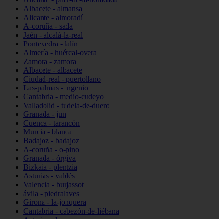
Albacete - almansa
Alicante - almoradí
A-coruña - sada
Jaén - alcalá-la-real
Pontevedra - lalín
Almería - huércal-overa
Zamora - zamora
Albacete - albacete
Ciudad-real - puertollano
Las-palmas - ingenio
Cantabria - medio-cudeyo
Valladolid - tudela-de-duero
Granada - jun
Cuenca - tarancón
Murcia - blanca
Badajoz - badajoz
A-coruña - o-pino
Granada - órgiva
Bizkaia - plentzia
Asturias - valdés
Valencia - burjassot
ávila - piedralaves
Girona - la-jonquera
Cantabria - cabezón-de-liébana