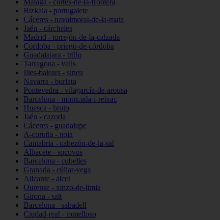
Málaga - cortes-de-la-frontera
Bizkaia - portugalete
Cáceres - navalmoral-de-la-mata
Jaén - cárcheles
Madrid - torrejón-de-la-calzada
Córdoba - priego-de-córdoba
Guadalajara - trillo
Tarragona - valls
Illes-balears - sineu
Navarra - burlata
Pontevedra - vilagarcía-de-arousa
Barcelona - montcada-i-reixac
Huesca - broto
Jaén - cazorla
Cáceres - guadalupe
A-coruña - noia
Cantabria - cabezón-de-la-sal
Albacete - socovos
Barcelona - cubelles
Granada - cúllar-vega
Alicante - alcoi
Ourense - xinzo-de-limia
Girona - salt
Barcelona - sabadell
Ciudad-real - tomelloso