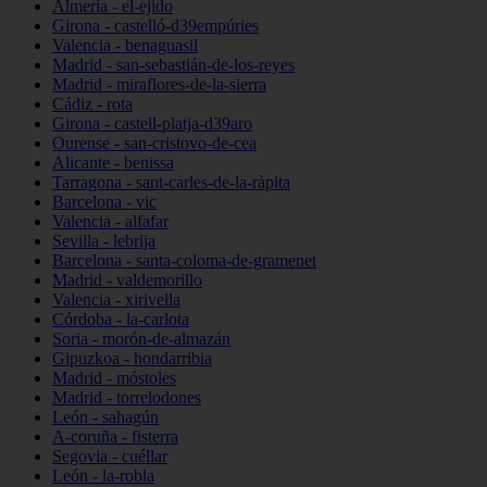
Almería - el-ejido
Girona - castelló-d39empúries
Valencia - benaguasil
Madrid - san-sebastián-de-los-reyes
Madrid - miraflores-de-la-sierra
Cádiz - rota
Girona - castell-platja-d39aro
Ourense - san-cristovo-de-cea
Alicante - benissa
Tarragona - sant-carles-de-la-ràpita
Barcelona - vic
Valencia - alfafar
Sevilla - lebrija
Barcelona - santa-coloma-de-gramenet
Madrid - valdemorillo
Valencia - xirivella
Córdoba - la-carlota
Soria - morón-de-almazán
Gipuzkoa - hondarribia
Madrid - móstoles
Madrid - torrelodones
León - sahagún
A-coruña - fisterra
Segovia - cuéllar
León - la-robla