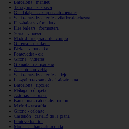
Barcelona - manlleu
Tarragona - vila-seca
Guadalajara - azuqueca-de-henares
Santa-cruz-de-tenerife - vilaflor-de-chasna
Illes-balears - fornalutx
Illes-balears - formentera
Soria - vinuesa
Madrid - mejorada-del-campo
Ourense - ribadavia
Bizkaia - mundaka
Pontevedra - oia
Girona - vidreres
Granada - pampaneira
Alicante - novelda
Santa-cruz-de-tenerife - adeje
Las-palmas - santa-lucía-de-tirajana
Barcelona - ripollet
Málaga - cómpeta
Asturias - cabrales
Barcelona - caldes-de-montbui
Madrid - rascafría
Girona - calonge
Castellón - castelló-de-la-plana
Pontevedra - tui
Murcia - alhama-de-murcia