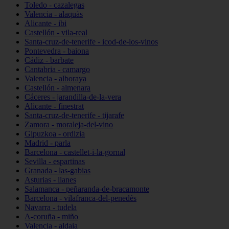
Toledo - cazalegas
Valencia - alaquàs
Alicante - ibi
Castellón - vila-real
Santa-cruz-de-tenerife - icod-de-los-vinos
Pontevedra - baiona
Cádiz - barbate
Cantabria - camargo
Valencia - alboraya
Castellón - almenara
Cáceres - jarandilla-de-la-vera
Alicante - finestrat
Santa-cruz-de-tenerife - tijarafe
Zamora - moraleja-del-vino
Gipuzkoa - ordizia
Madrid - parla
Barcelona - castellet-i-la-gornal
Sevilla - espartinas
Granada - las-gabias
Asturias - llanes
Salamanca - peñaranda-de-bracamonte
Barcelona - vilafranca-del-penedès
Navarra - tudela
A-coruña - miño
Valencia - aldaia