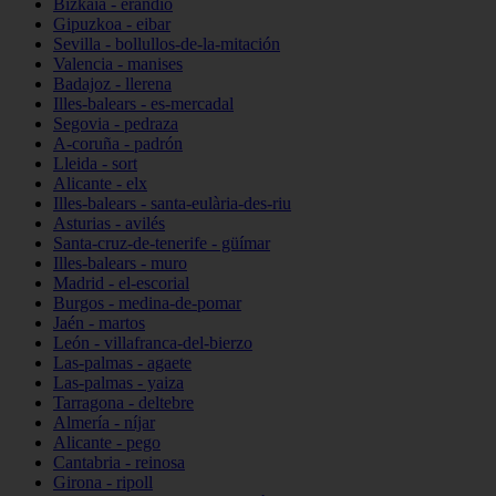
Bizkaia - erandio
Gipuzkoa - eibar
Sevilla - bollullos-de-la-mitación
Valencia - manises
Badajoz - llerena
Illes-balears - es-mercadal
Segovia - pedraza
A-coruña - padrón
Lleida - sort
Alicante - elx
Illes-balears - santa-eulària-des-riu
Asturias - avilés
Santa-cruz-de-tenerife - güímar
Illes-balears - muro
Madrid - el-escorial
Burgos - medina-de-pomar
Jaén - martos
León - villafranca-del-bierzo
Las-palmas - agaete
Las-palmas - yaiza
Tarragona - deltebre
Almería - níjar
Alicante - pego
Cantabria - reinosa
Girona - ripoll