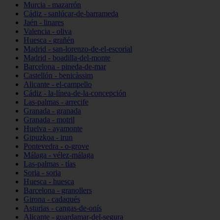
Murcia - mazarrón
Cádiz - sanlúcar-de-barrameda
Jaén - linares
Valencia - oliva
Huesca - grañén
Madrid - san-lorenzo-de-el-escorial
Madrid - boadilla-del-monte
Barcelona - pineda-de-mar
Castellón - benicàssim
Alicante - el-campello
Cádiz - la-línea-de-la-concepción
Las-palmas - arrecife
Granada - granada
Granada - motril
Huelva - ayamonte
Gipuzkoa - irun
Pontevedra - o-grove
Málaga - vélez-málaga
Las-palmas - tías
Soria - soria
Huesca - huesca
Barcelona - granollers
Girona - cadaqués
Asturias - cangas-de-onís
Alicante - guardamar-del-segura