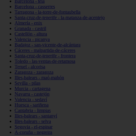
Barcelona - teià
Barcelona - casserres
Tarragona - la-torre-de-fontaubella
Santa-cruz-de-tenerife - la-matanza-de-acentejo
Almería - enix
Granada - castril
Castellón - altura
Valencia - picanya
Badajoz - san-vicente-de-alcántara
Cáceres - malpartida-de-cáceres
Santa-cruz-de-tenerife - frontera
Toledo - las-ventas-de-retamosa
Teruel - alcorisa
Zaragoza - zaragoza
Illes-balears - maó-mahón
Sevilla - pilas
Murcia - cartagena
Navarra - castejón
Valencia - sedaví
Huesca - sariñena
Cantabria - limpias
Illes-balears - santanyí
Illes-balears - selva
Segovia - el-espinar
A-coruña - negreira