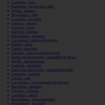
Cantabria - noja
Barcelona - mollet-del-vallès
Sevilla - tomares
Illes-balears - deià
A-coruña - a-coruña
Valencia - torrent
Asturias - navia
Valencia - paterna
Illes-balears - manacor
Las-palmas - puerto-del-rosario
Madrid - pinto
Lleida - naut-aran
Alicante - sant-vicent-del-raspeig
Santa-cruz-de-tenerife - granadilla-de-abona
Sevilla - dos-hermanas
Granada - salobreña
Santa-cruz-de-tenerife - santiago-del-teide
Cantabria - santoña
Girona - pals
Las-palmas - san-bartolomé-de-tirajana
Barcelona - igualada
Alicante - orihuela
Cantabria - laredo
Illes-balears - santa-margalida
Illes-balears - llucmajor