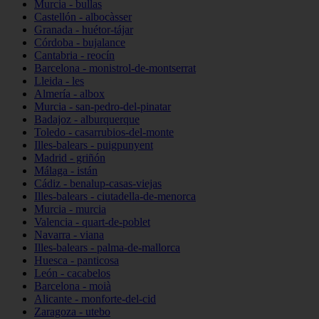
Murcia - bullas
Castellón - albocàsser
Granada - huétor-tájar
Córdoba - bujalance
Cantabria - reocín
Barcelona - monistrol-de-montserrat
Lleida - les
Almería - albox
Murcia - san-pedro-del-pinatar
Badajoz - alburquerque
Toledo - casarrubios-del-monte
Illes-balears - puigpunyent
Madrid - griñón
Málaga - istán
Cádiz - benalup-casas-viejas
Illes-balears - ciutadella-de-menorca
Murcia - murcia
Valencia - quart-de-poblet
Navarra - viana
Illes-balears - palma-de-mallorca
Huesca - panticosa
León - cacabelos
Barcelona - moià
Alicante - monforte-del-cid
Zaragoza - utebo