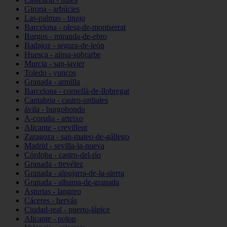
Girona - arbúcies
Las-palmas - tinajo
Barcelona - olesa-de-montserrat
Burgos - miranda-de-ebro
Badajoz - segura-de-león
Huesca - aínsa-sobrarbe
Murcia - san-javier
Toledo - yuncos
Granada - armilla
Barcelona - cornellà-de-llobregat
Cantabria - castro-urdiales
ávila - burgohondo
A-coruña - arteixo
Alicante - crevillent
Zaragoza - san-mateo-de-gállego
Madrid - sevilla-la-nueva
Córdoba - castro-del-río
Granada - trevélez
Granada - alpujarra-de-la-sierra
Granada - alhama-de-granada
Asturias - langreo
Cáceres - hervás
Ciudad-real - puerto-lápice
Alicante - polop