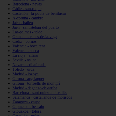
Barcelona - navàs
Cádiz - san-roque
Castellón - la-pobla-de-benifassà
A-coruña - cambre
Jaén - bailén
Jaén - santisteban-del-puerto
Las-palmas - telde
Granada - cenes-de-la-vega
Cádiz - bornos
Valencia - bocairent
Valencia - sueca
La-rioja - alfaro
Sevilla - osuna
Navarra - ribaforada
Toledo - urda
Madrid - lozoya
Girona - argelaguer
Girona - torroella-de-montgrí
Madrid - daganzo-de-arriba
Barcelona - sant-quirze-del-vallès
Salamanca - castellanos-de-moriscos
Zaragoza - caspe
Gipuzkoa - beasain
Gipuzkoa - tolosa
Castellón - nules