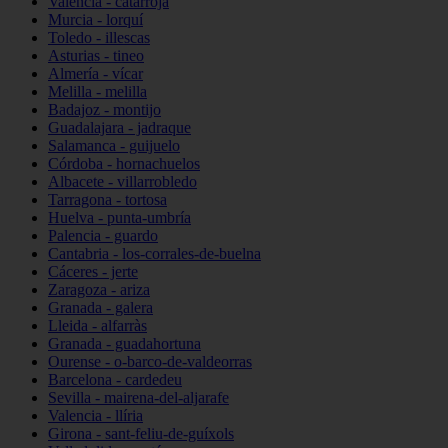
Valencia - catarroja
Murcia - lorquí
Toledo - illescas
Asturias - tineo
Almería - vícar
Melilla - melilla
Badajoz - montijo
Guadalajara - jadraque
Salamanca - guijuelo
Córdoba - hornachuelos
Albacete - villarrobledo
Tarragona - tortosa
Huelva - punta-umbría
Palencia - guardo
Cantabria - los-corrales-de-buelna
Cáceres - jerte
Zaragoza - ariza
Granada - galera
Lleida - alfarràs
Granada - guadahortuna
Ourense - o-barco-de-valdeorras
Barcelona - cardedeu
Sevilla - mairena-del-aljarafe
Valencia - llíria
Girona - sant-feliu-de-guíxols