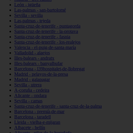
León - igüeña
Las-palmas - san-bartolomé
Sevilla - sevilla
Las-palmas - tejeda
Santa-cruz-de-tenerife - puntagorda
Santa-cruz-de-tenerife - la-orotava
Santa-cruz-de-tenerife - fasnia
Santa-cruz-de-tenerife - los-realejos
Valencia - el-puig-de-santa-maría
Valladolid - alaejos
Illes-balears - andratx
Illes-balears - banyalbufar
Barcelona - l39hospitalet-de-llobregat
Madrid - pelayos-de-la-presa
Madrid - galapagar
Sevilla - utrera
A-coruña - cedeira
Alicante - ondara
Sevilla - camas
Santa-cruz-de-tenerife - santa-cruz-de-la-palma
Barcelona - premià-de-mar
Barcelona - taradell
Lleida - vielha-e-mijaran
Albacete - hellín
Alicante - pilar-de-la-horadada