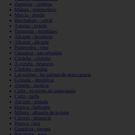
Zaragoza - cariñena
Málaga - torremolinos
Murcia - abarán
Illes-balears - calvià
Asturias - oviedo
Tarragona - montblanc
Alicante - benidorm
Alicante - alicante
Pontevedra - vigo
Gipuzkoa - san-sebastián
Córdoba - córdoba
A-coruña - betanzos
Córdoba - iznájar
Las-palmas - las-palmas-de-gran-canaria
Granada - almuñécar
Almería - mojácar
Cádiz - el-puerto-de-santa-maría
Cádiz - tarifa
Alicante - teulada
Huesca - barbastro
Málaga - alhaurín-de-la-torre
Cáceres - plasencia
Huesca - jaca
Gipuzkoa - zarautz
Barcelona - gavà