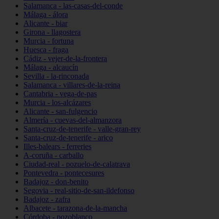
Salamanca - las-casas-del-conde
Málaga - álora
Alicante - biar
Girona - llagostera
Murcia - fortuna
Huesca - fraga
Cádiz - vejer-de-la-frontera
Málaga - alcaucín
Sevilla - la-rinconada
Salamanca - villares-de-la-reina
Cantabria - vega-de-pas
Murcia - los-alcázares
Alicante - san-fulgencio
Almería - cuevas-del-almanzora
Santa-cruz-de-tenerife - valle-gran-rey
Santa-cruz-de-tenerife - arico
Illes-balears - ferreries
A-coruña - carballo
Ciudad-real - pozuelo-de-calatrava
Pontevedra - pontecesures
Badajoz - don-benito
Segovia - real-sitio-de-san-ildefonso
Badajoz - zafra
Albacete - tarazona-de-la-mancha
Córdoba - pozoblanco