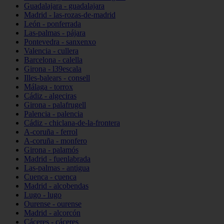
Guadalajara - guadalajara
Madrid - las-rozas-de-madrid
León - ponferrada
Las-palmas - pájara
Pontevedra - sanxenxo
Valencia - cullera
Barcelona - calella
Girona - l39escala
Illes-balears - consell
Málaga - torrox
Cádiz - algeciras
Girona - palafrugell
Palencia - palencia
Cádiz - chiclana-de-la-frontera
A-coruña - ferrol
A-coruña - monfero
Girona - palamós
Madrid - fuenlabrada
Las-palmas - antigua
Cuenca - cuenca
Madrid - alcobendas
Lugo - lugo
Ourense - ourense
Madrid - alcorcón
Cáceres - cáceres