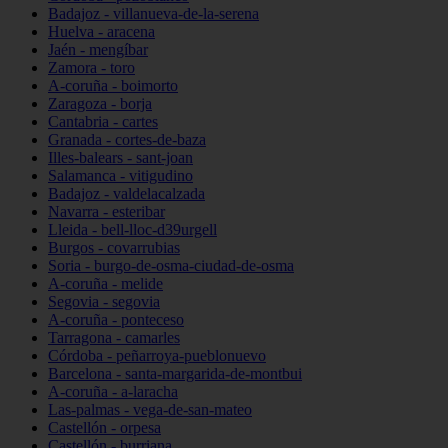
Badajoz - villanueva-de-la-serena
Huelva - aracena
Jaén - mengíbar
Zamora - toro
A-coruña - boimorto
Zaragoza - borja
Cantabria - cartes
Granada - cortes-de-baza
Illes-balears - sant-joan
Salamanca - vitigudino
Badajoz - valdelacalzada
Navarra - esteribar
Lleida - bell-lloc-d39urgell
Burgos - covarrubias
Soria - burgo-de-osma-ciudad-de-osma
A-coruña - melide
Segovia - segovia
A-coruña - ponteceso
Tarragona - camarles
Córdoba - peñarroya-pueblonuevo
Barcelona - santa-margarida-de-montbui
A-coruña - a-laracha
Las-palmas - vega-de-san-mateo
Castellón - orpesa
Castellón - burriana