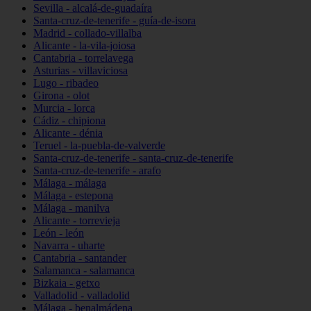
Sevilla - alcalá-de-guadaíra
Santa-cruz-de-tenerife - guía-de-isora
Madrid - collado-villalba
Alicante - la-vila-joiosa
Cantabria - torrelavega
Asturias - villaviciosa
Lugo - ribadeo
Girona - olot
Murcia - lorca
Cádiz - chipiona
Alicante - dénia
Teruel - la-puebla-de-valverde
Santa-cruz-de-tenerife - santa-cruz-de-tenerife
Santa-cruz-de-tenerife - arafo
Málaga - málaga
Málaga - estepona
Málaga - manilva
Alicante - torrevieja
León - león
Navarra - uharte
Cantabria - santander
Salamanca - salamanca
Bizkaia - getxo
Valladolid - valladolid
Málaga - benalmádena