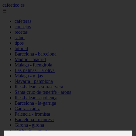
cafeetico.es
☰
cafeteras
consejos
recetas
salud
tipos
tutorial
Barcelona - barcelona
Madrid - madrid
Málaga - fuengirola
Las-palmas - la-oliva
Málaga - mijas
Navarra - pamplona
Illes-balears - son-servera
Santa-cruz-de-tenerife - arona
Illes-balears - pollença
Barcelona - la-garriga
Cádiz - cádiz
Palencia - frómista
Barcelona - manresa
Girona - girona
Castellón - vinaròs
Illes-balears - capdepera