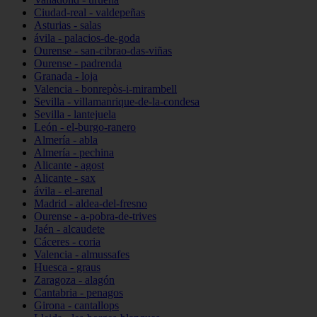
Ciudad-real - valdepeñas
Asturias - salas
ávila - palacios-de-goda
Ourense - san-cibrao-das-viñas
Ourense - padrenda
Granada - loja
Valencia - bonrepòs-i-mirambell
Sevilla - villamanrique-de-la-condesa
Sevilla - lantejuela
León - el-burgo-ranero
Almería - abla
Almería - pechina
Alicante - agost
Alicante - sax
ávila - el-arenal
Madrid - aldea-del-fresno
Ourense - a-pobra-de-trives
Jaén - alcaudete
Cáceres - coria
Valencia - almussafes
Huesca - graus
Zaragoza - alagón
Cantabria - penagos
Girona - cantallops