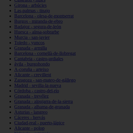
Girona - arbúcies
Las-palmas - tinajo
Barcelona - olesa-de-montserrat
Burgos - miranda-de-ebro
Badajoz - segura-de-león
Huesca - aínsa-sobrarbe
Murcia - san-javier
Toledo - yuncos
Granada - armilla
Barcelona - cornellà-de-llobregat
Cantabria - castro-urdiales
ávila - burgohondo
A-coruña - arteixo
Alicante - crevillent
Zaragoza - san-mateo-de-gállego
Madrid - sevilla-la-nueva
Córdoba - castro-del-río
Granada - trevélez
Granada - alpujarra-de-la-sierra
Granada - alhama-de-granada
Asturias - langreo
Cáceres - hervás
Ciudad-real - puerto-lápice
Alicante - polop