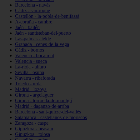
Barcelona - navàs
Cádiz - san-roque
Castellón - la-pobla-de-benifassà
A-coruña - cambre
Jaén - bailén
Jaén - santisteban-del-puerto
Las-palmas - telde
Granada - cenes-de-la-vega
Cádiz - bornos
Valencia - bocairent
Valencia - sueca
La-rioja - alfaro
Sevilla - osuna
Navarra - ribaforada
Toledo - urda
Madrid - lozoya
Girona - argelaguer
Girona - torroella-de-montgrí
Madrid - daganzo-de-arriba
Barcelona - sant-quirze-del-vallès
Salamanca - castellanos-de-moriscos
Zaragoza - caspe
Gipuzkoa - beasain
Gipuzkoa - tolosa
Castellón - nules