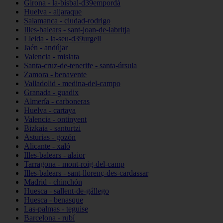
Girona - la-bisbal-d39empordà
Huelva - aljaraque
Salamanca - ciudad-rodrigo
Illes-balears - sant-joan-de-labritja
Lleida - la-seu-d39urgell
Jaén - andújar
Valencia - mislata
Santa-cruz-de-tenerife - santa-úrsula
Zamora - benavente
Valladolid - medina-del-campo
Granada - guadix
Almería - carboneras
Huelva - cartaya
Valencia - ontinyent
Bizkaia - santurtzi
Asturias - gozón
Alicante - xaló
Illes-balears - alaior
Tarragona - mont-roig-del-camp
Illes-balears - sant-llorenç-des-cardassar
Madrid - chinchón
Huesca - sallent-de-gállego
Huesca - benasque
Las-palmas - teguise
Barcelona - rubí