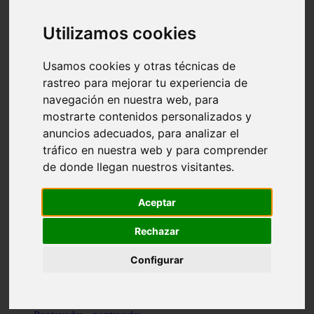
Valencia - valencia
Málaga - nerja
Utilizamos cookies
Girona - blanes
A-coruña - santiago-de-compostela
Málaga - marbella
Usamos cookies y otras técnicas de
Tarragona - tarragona
rastreo para mejorar tu experiencia de
Asturias - gijón
navegación en nuestra web, para
Girona - figueres
Alicante - santa-pola
mostrarte contenidos personalizados y
Madrid - leganés
anuncios adecuados, para analizar el
Almería - roquetas-de-mar
tráfico en nuestra web y para comprender
Girona - tossa-de-mar
Barcelona - sant-cugat-del-vallès
de donde llegan nuestros visitantes.
Alicante - l39alfàs-del-pi
Barcelona - vilanova-i-la-geltrú
Illes-balears - alcúdia
Aceptar
Castellón - peñíscola
Barcelona - mataró
Rechazar
ávila - ávila
Illes-balears - sant-antoni-de-portmany
Configurar
Illes-balears - sant-josep-de-sa-talaia
Tarragona - reus
Barcelona - badalona
Santa-cruz-de-tenerife - san-cristóbal-de-la-laguna