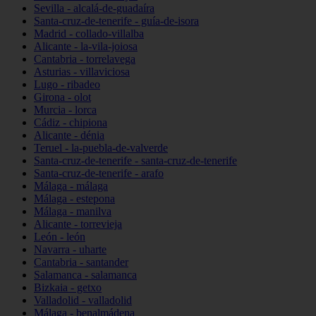
Sevilla - alcalá-de-guadaíra
Santa-cruz-de-tenerife - guía-de-isora
Madrid - collado-villalba
Alicante - la-vila-joiosa
Cantabria - torrelavega
Asturias - villaviciosa
Lugo - ribadeo
Girona - olot
Murcia - lorca
Cádiz - chipiona
Alicante - dénia
Teruel - la-puebla-de-valverde
Santa-cruz-de-tenerife - santa-cruz-de-tenerife
Santa-cruz-de-tenerife - arafo
Málaga - málaga
Málaga - estepona
Málaga - manilva
Alicante - torrevieja
León - león
Navarra - uharte
Cantabria - santander
Salamanca - salamanca
Bizkaia - getxo
Valladolid - valladolid
Málaga - benalmádena