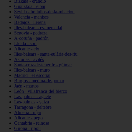
Bizkaia - erandio
Gipuzkoa - eibar
Sevilla - bollullos-de-la-mitación
Valencia - manises
Badajoz - llerena
Illes-balears - es-mercadal
Segovia - pedraza
A-coruña - padrón
Lleida - sort
Alicante - elx
Illes-balears - santa-eulària-des-riu
Asturias - avilés
Santa-cruz-de-tenerife - güímar
Illes-balears - muro
Madrid - el-escorial
Burgos - medina-de-pomar
Jaén - martos
León - villafranca-del-bierzo
Las-palmas - agaete
Las-palmas - yaiza
Tarragona - deltebre
Almería - níjar
Alicante - pego
Cantabria - reinosa
Girona - ripoll