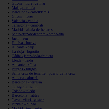
Girona - lloret-de-mar
Málaga - ronda
Barcelona - castelldefels
Girona - roses
Valencia - gandia
Tarragona - cambrils
Madrid - alcalá-de-henares
Santa-cruz-de-tenerife - breña-alta
Jaén - jaén
Huelva - huelva
Alicante - calp
La-rioja - logroño
Cádiz - jerez-de-la-frontera
Lleida - lleida
Alicante - xàbia
Burgos - burgos
Santa-cruz-de-tenerife - puerto-de-la-cruz
Almería - almería
Barcelona - terrassa
Tarragona - salou
Toledo - toledo
Barcelona - sitges
álava - vitoria-gasteiz
Bizkaia - bilbao
Madrid - tres-cantos