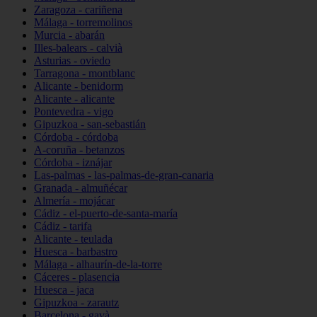
Zaragoza - cariñena
Málaga - torremolinos
Murcia - abarán
Illes-balears - calvià
Asturias - oviedo
Tarragona - montblanc
Alicante - benidorm
Alicante - alicante
Pontevedra - vigo
Gipuzkoa - san-sebastián
Córdoba - córdoba
A-coruña - betanzos
Córdoba - iznájar
Las-palmas - las-palmas-de-gran-canaria
Granada - almuñécar
Almería - mojácar
Cádiz - el-puerto-de-santa-maría
Cádiz - tarifa
Alicante - teulada
Huesca - barbastro
Málaga - alhaurín-de-la-torre
Cáceres - plasencia
Huesca - jaca
Gipuzkoa - zarautz
Barcelona - gavà