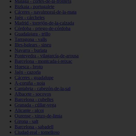
Málaga - cortes-de-la-frontera
Bizkaia - portugalete
Cáceres - navalmoral-de-la-mata
Jaén - cárcheles
Madrid - torrejón-de-la-calzada
Córdoba - priego-de-córdoba
Guadalajara - trillo
Tarragona - valls
Illes-balears - sineu
Navarra - burlata
Pontevedra - vilagarcía-de-arousa
Barcelona - montcada-i-reixac
Huesca - broto
Jaén - cazorla
Cáceres - guadalupe
A-coruña - noia
Cantabria - cabezón-de-la-sal
Albacete - socovos
Barcelona - cubelles
Granada - cúllar-vega
Alicante - alcoi
Ourense - xinzo-de-limia
Girona - salt
Barcelona - sabadell
Ciudad-real - tomelloso