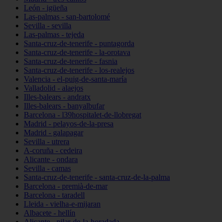
León - igüeña
Las-palmas - san-bartolomé
Sevilla - sevilla
Las-palmas - tejeda
Santa-cruz-de-tenerife - puntagorda
Santa-cruz-de-tenerife - la-orotava
Santa-cruz-de-tenerife - fasnia
Santa-cruz-de-tenerife - los-realejos
Valencia - el-puig-de-santa-maría
Valladolid - alaejos
Illes-balears - andratx
Illes-balears - banyalbufar
Barcelona - l39hospitalet-de-llobregat
Madrid - pelayos-de-la-presa
Madrid - galapagar
Sevilla - utrera
A-coruña - cedeira
Alicante - ondara
Sevilla - camas
Santa-cruz-de-tenerife - santa-cruz-de-la-palma
Barcelona - premià-de-mar
Barcelona - taradell
Lleida - vielha-e-mijaran
Albacete - hellín
Alicante - pilar-de-la-horadada