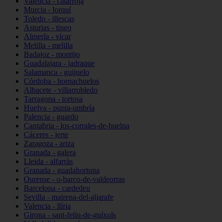
Valencia - catarroja
Murcia - lorquí
Toledo - illescas
Asturias - tineo
Almería - vícar
Melilla - melilla
Badajoz - montijo
Guadalajara - jadraque
Salamanca - guijuelo
Córdoba - hornachuelos
Albacete - villarrobledo
Tarragona - tortosa
Huelva - punta-umbría
Palencia - guardo
Cantabria - los-corrales-de-buelna
Cáceres - jerte
Zaragoza - ariza
Granada - galera
Lleida - alfarràs
Granada - guadahortuna
Ourense - o-barco-de-valdeorras
Barcelona - cardedeu
Sevilla - mairena-del-aljarafe
Valencia - llíria
Girona - sant-feliu-de-guíxols