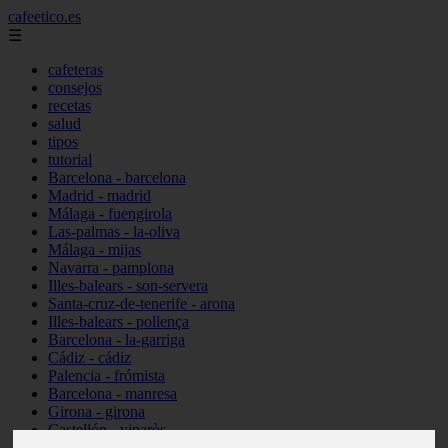
cafeetico.es
☰
cafeteras
consejos
recetas
salud
tipos
tutorial
Barcelona - barcelona
Madrid - madrid
Málaga - fuengirola
Las-palmas - la-oliva
Málaga - mijas
Navarra - pamplona
Illes-balears - son-servera
Santa-cruz-de-tenerife - arona
Illes-balears - pollença
Barcelona - la-garriga
Cádiz - cádiz
Palencia - frómista
Barcelona - manresa
Girona - girona
Castellón - vinaròs
Illes-balears - capdepera