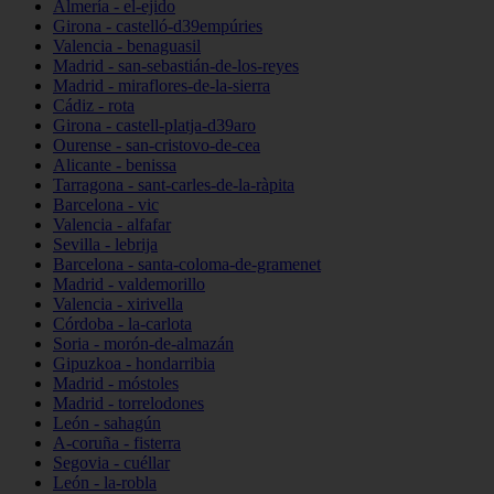
Almería - el-ejido
Girona - castelló-d39empúries
Valencia - benaguasil
Madrid - san-sebastián-de-los-reyes
Madrid - miraflores-de-la-sierra
Cádiz - rota
Girona - castell-platja-d39aro
Ourense - san-cristovo-de-cea
Alicante - benissa
Tarragona - sant-carles-de-la-ràpita
Barcelona - vic
Valencia - alfafar
Sevilla - lebrija
Barcelona - santa-coloma-de-gramenet
Madrid - valdemorillo
Valencia - xirivella
Córdoba - la-carlota
Soria - morón-de-almazán
Gipuzkoa - hondarribia
Madrid - móstoles
Madrid - torrelodones
León - sahagún
A-coruña - fisterra
Segovia - cuéllar
León - la-robla