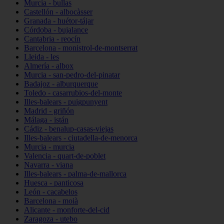
Murcia - bullas
Castellón - albocàsser
Granada - huétor-tájar
Córdoba - bujalance
Cantabria - reocín
Barcelona - monistrol-de-montserrat
Lleida - les
Almería - albox
Murcia - san-pedro-del-pinatar
Badajoz - alburquerque
Toledo - casarrubios-del-monte
Illes-balears - puigpunyent
Madrid - griñón
Málaga - istán
Cádiz - benalup-casas-viejas
Illes-balears - ciutadella-de-menorca
Murcia - murcia
Valencia - quart-de-poblet
Navarra - viana
Illes-balears - palma-de-mallorca
Huesca - panticosa
León - cacabelos
Barcelona - moià
Alicante - monforte-del-cid
Zaragoza - utebo