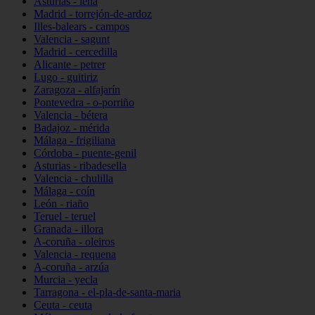
Asturias - lena
Madrid - torrejón-de-ardoz
Illes-balears - campos
Valencia - sagunt
Madrid - cercedilla
Alicante - petrer
Lugo - guitiriz
Zaragoza - alfajarín
Pontevedra - o-porriño
Valencia - bétera
Badajoz - mérida
Málaga - frigiliana
Córdoba - puente-genil
Asturias - ribadesella
Valencia - chulilla
Málaga - coín
León - riaño
Teruel - teruel
Granada - illora
A-coruña - oleiros
Valencia - requena
A-coruña - arzúa
Murcia - yecla
Tarragona - el-pla-de-santa-maria
Ceuta - ceuta