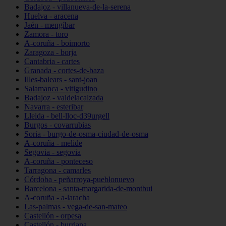
Badajoz - villanueva-de-la-serena
Huelva - aracena
Jaén - mengíbar
Zamora - toro
A-coruña - boimorto
Zaragoza - borja
Cantabria - cartes
Granada - cortes-de-baza
Illes-balears - sant-joan
Salamanca - vitigudino
Badajoz - valdelacalzada
Navarra - esteribar
Lleida - bell-lloc-d39urgell
Burgos - covarrubias
Soria - burgo-de-osma-ciudad-de-osma
A-coruña - melide
Segovia - segovia
A-coruña - ponteceso
Tarragona - camarles
Córdoba - peñarroya-pueblonuevo
Barcelona - santa-margarida-de-montbui
A-coruña - a-laracha
Las-palmas - vega-de-san-mateo
Castellón - orpesa
Castellón - burriana