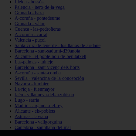
Lleida - bossòst
Palencia - itero-de-la-vega
Granada - baza
A-coruña - pontedeume
Granada - válor
Cuenca - las-pedroñeras
A-coruña - carral
Valencia - puçol
Santa-cruz-de-tenerife - los-llanos-de-aridane
Barcelona - sant-sadurní-d39anoia
Alicante - el-poble-nou-de-benitatxell
Las-palmas - tuineje
Barcelona - sant-vicenç-dels-horts
A-coruña - santa-comba
Sevilla - valencina-de-la-concepción
Navarra - lumbier
La-rioja - fuenmayor
Jaén - villanueva-del-arzobispo
Lugo - sarria
Madrid - arganda-del-rey
Alicante - els-poblets
Asturias - laviana
Barcelona - vallgorguina
Cantabria - santillana-del-mar
Zamora - santa-maría-de-la-vega