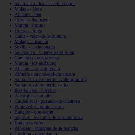
Salamanca - las-casas-del-conde
Málaga - álora
Alicante - biar
Girona - llagostera
Murcia - fortuna
Huesca - fraga
Cádiz - vejer-de-la-frontera
Málaga - alcaucín
Sevilla - la-rinconada
Salamanca - villares-de-la-reina
Cantabria - vega-de-pas
Murcia - los-alcázares
Alicante - san-fulgencio
Almería - cuevas-del-almanzora
Santa-cruz-de-tenerife - valle-gran-rey
Santa-cruz-de-tenerife - arico
Illes-balears - ferreries
A-coruña - carballo
Ciudad-real - pozuelo-de-calatrava
Pontevedra - pontecesures
Badajoz - don-benito
Segovia - real-sitio-de-san-ildefonso
Badajoz - zafra
Albacete - tarazona-de-la-mancha
Córdoba - pozoblanco