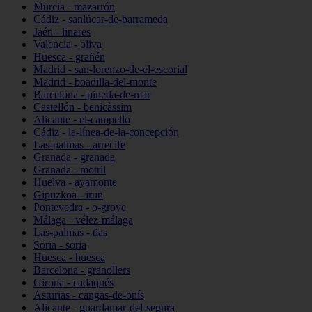
Murcia - mazarrón
Cádiz - sanlúcar-de-barrameda
Jaén - linares
Valencia - oliva
Huesca - grañén
Madrid - san-lorenzo-de-el-escorial
Madrid - boadilla-del-monte
Barcelona - pineda-de-mar
Castellón - benicàssim
Alicante - el-campello
Cádiz - la-línea-de-la-concepción
Las-palmas - arrecife
Granada - granada
Granada - motril
Huelva - ayamonte
Gipuzkoa - irun
Pontevedra - o-grove
Málaga - vélez-málaga
Las-palmas - tías
Soria - soria
Huesca - huesca
Barcelona - granollers
Girona - cadaqués
Asturias - cangas-de-onís
Alicante - guardamar-del-segura