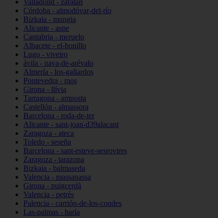
Valladolid - zaratán
Córdoba - almodóvar-del-río
Bizkaia - mungia
Alicante - aspe
Cantabria - meruelo
Albacete - el-bonillo
Lugo - viveiro
ávila - nava-de-arévalo
Almería - los-gallardos
Pontevedra - mos
Girona - llívia
Tarragona - amposta
Castellón - almassora
Barcelona - roda-de-ter
Alicante - sant-joan-d39alacant
Zaragoza - ateca
Toledo - seseña
Barcelona - sant-esteve-sesrovires
Zaragoza - tarazona
Bizkaia - balmaseda
Valencia - massanassa
Girona - puigcerdà
Valencia - petrés
Palencia - carrión-de-los-condes
Las-palmas - haría