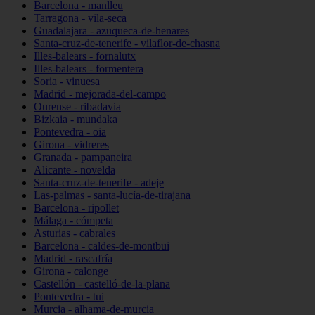
Barcelona - manlleu
Tarragona - vila-seca
Guadalajara - azuqueca-de-henares
Santa-cruz-de-tenerife - vilaflor-de-chasna
Illes-balears - fornalutx
Illes-balears - formentera
Soria - vinuesa
Madrid - mejorada-del-campo
Ourense - ribadavia
Bizkaia - mundaka
Pontevedra - oia
Girona - vidreres
Granada - pampaneira
Alicante - novelda
Santa-cruz-de-tenerife - adeje
Las-palmas - santa-lucía-de-tirajana
Barcelona - ripollet
Málaga - cómpeta
Asturias - cabrales
Barcelona - caldes-de-montbui
Madrid - rascafría
Girona - calonge
Castellón - castelló-de-la-plana
Pontevedra - tui
Murcia - alhama-de-murcia