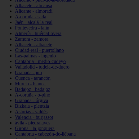
Albacete - almansa
Alicante - almoradí
A-coruña - sada
Jaén - alcalá-la-real
Pontevedra - lalín
Almería - huércal-overa
Zamora - zamora
Albacete - albacete
Ciudad-real - puertollano
Las-palmas - ingenio
Cantabria - medio-cudeyo
Valladolid - tudela-de-duero
Granada - jun
Cuenca - tarancón
Murcia - blanca
Badajoz - badajoz
A-coruña - o-pino
Granada - órgiva
Bizkaia - plentzia
Asturias - valdés
Valencia - burjassot
ávila - piedralaves
Girona - la-jonquera
Cantabria - cabezón-de-liébana