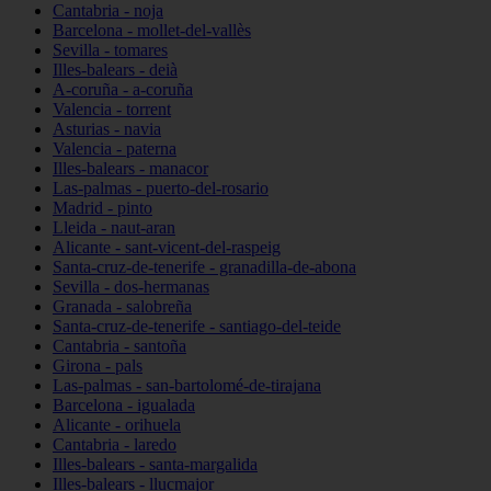
Cantabria - noja
Barcelona - mollet-del-vallès
Sevilla - tomares
Illes-balears - deià
A-coruña - a-coruña
Valencia - torrent
Asturias - navia
Valencia - paterna
Illes-balears - manacor
Las-palmas - puerto-del-rosario
Madrid - pinto
Lleida - naut-aran
Alicante - sant-vicent-del-raspeig
Santa-cruz-de-tenerife - granadilla-de-abona
Sevilla - dos-hermanas
Granada - salobreña
Santa-cruz-de-tenerife - santiago-del-teide
Cantabria - santoña
Girona - pals
Las-palmas - san-bartolomé-de-tirajana
Barcelona - igualada
Alicante - orihuela
Cantabria - laredo
Illes-balears - santa-margalida
Illes-balears - llucmajor