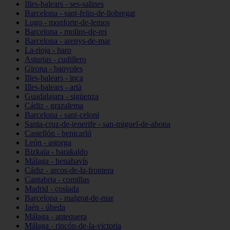
Illes-balears - ses-salines
Barcelona - sant-feliu-de-llobregat
Lugo - monforte-de-lemos
Barcelona - molins-de-rei
Barcelona - arenys-de-mar
La-rioja - haro
Asturias - cudillero
Girona - banyoles
Illes-balears - inca
Illes-balears - artà
Guadalajara - sigüenza
Cádiz - grazalema
Barcelona - sant-celoni
Santa-cruz-de-tenerife - san-miguel-de-abona
Castellón - benicarló
León - astorga
Bizkaia - barakaldo
Málaga - benahavís
Cádiz - arcos-de-la-frontera
Cantabria - comillas
Madrid - coslada
Barcelona - malgrat-de-mar
Jaén - úbeda
Málaga - antequera
Málaga - rincón-de-la-victoria