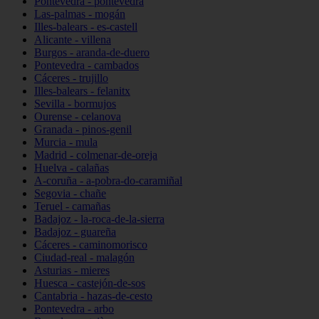
Pontevedra - pontevedra
Las-palmas - mogán
Illes-balears - es-castell
Alicante - villena
Burgos - aranda-de-duero
Pontevedra - cambados
Cáceres - trujillo
Illes-balears - felanitx
Sevilla - bormujos
Ourense - celanova
Granada - pinos-genil
Murcia - mula
Madrid - colmenar-de-oreja
Huelva - calañas
A-coruña - a-pobra-do-caramiñal
Segovia - chañe
Teruel - camañas
Badajoz - la-roca-de-la-sierra
Badajoz - guareña
Cáceres - caminomorisco
Ciudad-real - malagón
Asturias - mieres
Huesca - castejón-de-sos
Cantabria - hazas-de-cesto
Pontevedra - arbo