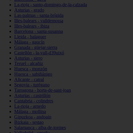
La-rioja - santo-domingo-de-la-calzada
Asturias - grado
Las-palmas - santa-brígida
Illes-balears - valldemossa
Illes-balears - ibiza
Barcelona - santa-susanna
Lleida - balaguer
Málaga - gaucín
Granada - güejar-sierra
Castellón - la-vall-d39uixó
Asturias - siero
Teruel - alcañiz
Huesca - monzón
Huesca - sabiñánigo
Alicante - catral
Segovia - turégano
Tarragona - horta-de-sant-joan
Asturias - castrillón
Cantabria - colindres
La-rioja - arnedo
Málaga - mollina
Gipuzkoa - andoain
Bizkaia - sestao
Salamanca - alba-de-tormes
Valladolid - urueña