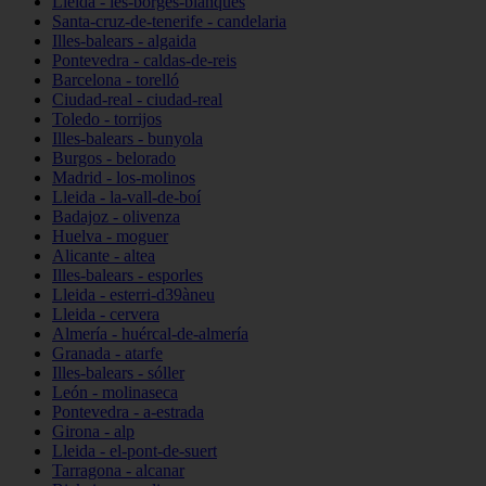
Lleida - les-borges-blanques
Santa-cruz-de-tenerife - candelaria
Illes-balears - algaida
Pontevedra - caldas-de-reis
Barcelona - torelló
Ciudad-real - ciudad-real
Toledo - torrijos
Illes-balears - bunyola
Burgos - belorado
Madrid - los-molinos
Lleida - la-vall-de-boí
Badajoz - olivenza
Huelva - moguer
Alicante - altea
Illes-balears - esporles
Lleida - esterri-d39àneu
Lleida - cervera
Almería - huércal-de-almería
Granada - atarfe
Illes-balears - sóller
León - molinaseca
Pontevedra - a-estrada
Girona - alp
Lleida - el-pont-de-suert
Tarragona - alcanar