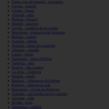
Santa-cruz-de-tenerife - hermigua
Girona - tortellà
Girona - begur
Almería - adra
Bizkaia - basauri
Madrid - aranjuez
Sevilla - castilleja-de-la-cuesta
Barcelona - esplugues-de-llobregat
Bizkaia - sopela
Asturias - piloña
Asturias - tapia-de-casariego
Alicante - castalla
Lleida - tremp
Tarragona - móra-d39ebre
Valencia - silla
Huelva - isla-cristina
La-rioja - calahorra
Madrid - getafe
Badajoz - villanueva-del-fresno
Badajoz - talavera-la-real
Barcelona - el-prat-de-llobregat
Asturias - san-martín-del-rey-aurelio
Alicante - elda
Sevilla - écija
Tarragona - calafell