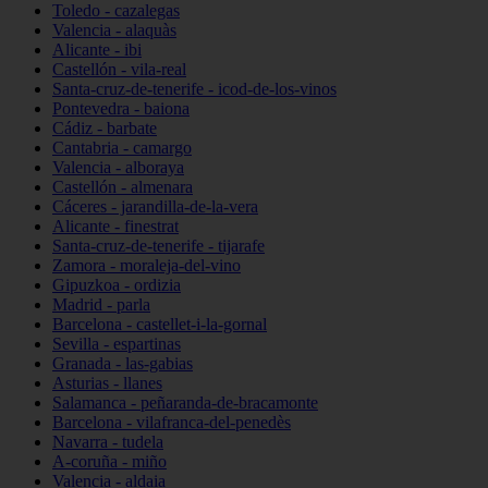
Toledo - cazalegas
Valencia - alaquàs
Alicante - ibi
Castellón - vila-real
Santa-cruz-de-tenerife - icod-de-los-vinos
Pontevedra - baiona
Cádiz - barbate
Cantabria - camargo
Valencia - alboraya
Castellón - almenara
Cáceres - jarandilla-de-la-vera
Alicante - finestrat
Santa-cruz-de-tenerife - tijarafe
Zamora - moraleja-del-vino
Gipuzkoa - ordizia
Madrid - parla
Barcelona - castellet-i-la-gornal
Sevilla - espartinas
Granada - las-gabias
Asturias - llanes
Salamanca - peñaranda-de-bracamonte
Barcelona - vilafranca-del-penedès
Navarra - tudela
A-coruña - miño
Valencia - aldaia