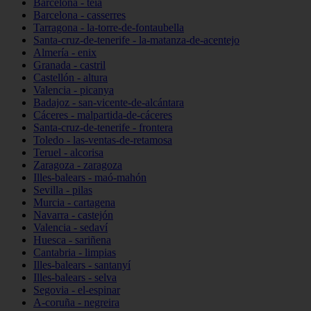
Barcelona - teià
Barcelona - casserres
Tarragona - la-torre-de-fontaubella
Santa-cruz-de-tenerife - la-matanza-de-acentejo
Almería - enix
Granada - castril
Castellón - altura
Valencia - picanya
Badajoz - san-vicente-de-alcántara
Cáceres - malpartida-de-cáceres
Santa-cruz-de-tenerife - frontera
Toledo - las-ventas-de-retamosa
Teruel - alcorisa
Zaragoza - zaragoza
Illes-balears - maó-mahón
Sevilla - pilas
Murcia - cartagena
Navarra - castejón
Valencia - sedaví
Huesca - sariñena
Cantabria - limpias
Illes-balears - santanyí
Illes-balears - selva
Segovia - el-espinar
A-coruña - negreira