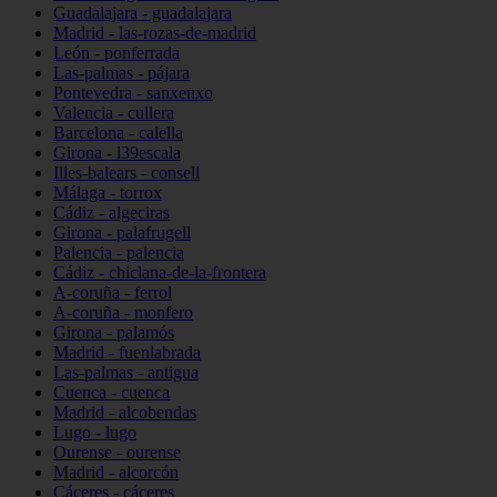
Guadalajara - guadalajara
Madrid - las-rozas-de-madrid
León - ponferrada
Las-palmas - pájara
Pontevedra - sanxenxo
Valencia - cullera
Barcelona - calella
Girona - l39escala
Illes-balears - consell
Málaga - torrox
Cádiz - algeciras
Girona - palafrugell
Palencia - palencia
Cádiz - chiclana-de-la-frontera
A-coruña - ferrol
A-coruña - monfero
Girona - palamós
Madrid - fuenlabrada
Las-palmas - antigua
Cuenca - cuenca
Madrid - alcobendas
Lugo - lugo
Ourense - ourense
Madrid - alcorcón
Cáceres - cáceres