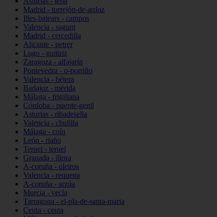
Asturias - lena
Madrid - torrejón-de-ardoz
Illes-balears - campos
Valencia - sagunt
Madrid - cercedilla
Alicante - petrer
Lugo - guitiriz
Zaragoza - alfajarín
Pontevedra - o-porriño
Valencia - bétera
Badajoz - mérida
Málaga - frigiliana
Córdoba - puente-genil
Asturias - ribadesella
Valencia - chulilla
Málaga - coín
León - riaño
Teruel - teruel
Granada - illora
A-coruña - oleiros
Valencia - requena
A-coruña - arzúa
Murcia - yecla
Tarragona - el-pla-de-santa-maria
Ceuta - ceuta