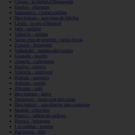
Girona - la-bisbal-d39empordà
Huelva - aljaraque
Salamanca - ciudad-rodrigo
Illes-balears - sant-joan-de-labritja
Lleida - la-seu-d39urgell
Jaén - andújar
Valencia - mislata
Santa-cruz-de-tenerife - santa-úrsula
Zamora - benavente
Valladolid - medina-del-campo
Granada - guadix
Almería - carboneras
Huelva - cartaya
Valencia - ontinyent
Bizkaia - santurtzi
Asturias - gozón
Alicante - xaló
Illes-balears - alaior
Tarragona - mont-roig-del-camp
Illes-balears - sant-llorenç-des-cardassar
Madrid - chinchón
Huesca - sallent-de-gállego
Huesca - benasque
Las-palmas - teguise
Barcelona - rubí