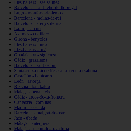
Illes-balears - ses-salines
Barcelona - sant-feliu-de-llobregat
Lugo - monforte-de-lemos
Barcelona - molins-de-rei
Barcelona - arenys-de-mar
La-rioja - haro
Asturias - cudillero
Girona - banyoles
Illes-balears - inca
Illes-balears - artà
Guadalajara - sigüenza
Cádiz - grazalema
Barcelona - sant-celoni
Santa-cruz-de-tenerife - san-miguel-de-abona
Castellón - benicarló
León - astorga
Bizkaia - barakaldo
Málaga - benahavís
Cádiz - arcos-de-la-frontera
Cantabria - comillas
Madrid - coslada
Barcelona - malgrat-de-mar
Jaén - úbeda
Málaga - antequera
Málaga - rincón-de-la-victoria