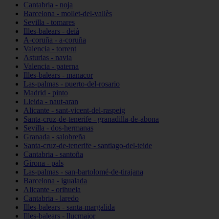
Cantabria - noja
Barcelona - mollet-del-vallès
Sevilla - tomares
Illes-balears - deià
A-coruña - a-coruña
Valencia - torrent
Asturias - navia
Valencia - paterna
Illes-balears - manacor
Las-palmas - puerto-del-rosario
Madrid - pinto
Lleida - naut-aran
Alicante - sant-vicent-del-raspeig
Santa-cruz-de-tenerife - granadilla-de-abona
Sevilla - dos-hermanas
Granada - salobreña
Santa-cruz-de-tenerife - santiago-del-teide
Cantabria - santoña
Girona - pals
Las-palmas - san-bartolomé-de-tirajana
Barcelona - igualada
Alicante - orihuela
Cantabria - laredo
Illes-balears - santa-margalida
Illes-balears - llucmajor