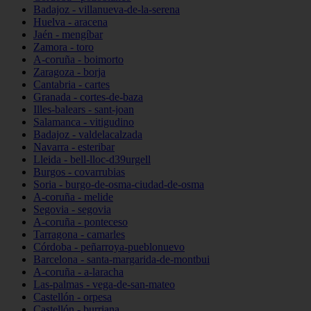
Badajoz - villanueva-de-la-serena
Huelva - aracena
Jaén - mengíbar
Zamora - toro
A-coruña - boimorto
Zaragoza - borja
Cantabria - cartes
Granada - cortes-de-baza
Illes-balears - sant-joan
Salamanca - vitigudino
Badajoz - valdelacalzada
Navarra - esteribar
Lleida - bell-lloc-d39urgell
Burgos - covarrubias
Soria - burgo-de-osma-ciudad-de-osma
A-coruña - melide
Segovia - segovia
A-coruña - ponteceso
Tarragona - camarles
Córdoba - peñarroya-pueblonuevo
Barcelona - santa-margarida-de-montbui
A-coruña - a-laracha
Las-palmas - vega-de-san-mateo
Castellón - orpesa
Castellón - burriana