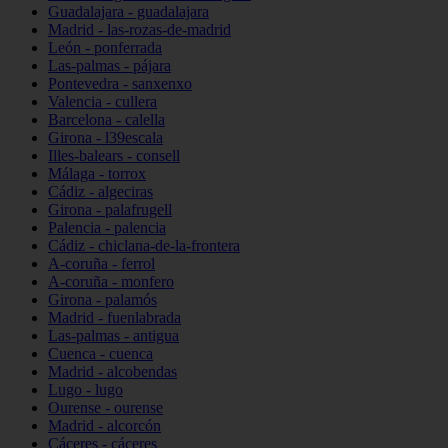
Guadalajara - guadalajara
Madrid - las-rozas-de-madrid
León - ponferrada
Las-palmas - pájara
Pontevedra - sanxenxo
Valencia - cullera
Barcelona - calella
Girona - l39escala
Illes-balears - consell
Málaga - torrox
Cádiz - algeciras
Girona - palafrugell
Palencia - palencia
Cádiz - chiclana-de-la-frontera
A-coruña - ferrol
A-coruña - monfero
Girona - palamós
Madrid - fuenlabrada
Las-palmas - antigua
Cuenca - cuenca
Madrid - alcobendas
Lugo - lugo
Ourense - ourense
Madrid - alcorcón
Cáceres - cáceres