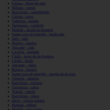
Girona - lloret-de-mar
Málaga - ronda
Barcelona - castelldefels
Girona - roses
Valencia - gandia
Tarragona - cambrils
Madrid - alcalá-de-henares
Santa-cruz-de-tenerife - breña-alta
Jaén - jaén
Huelva - huelva
Alicante - calp
La-rioja - logroño
Cádiz - jerez-de-la-frontera
Lleida - lleida
Alicante - xàbia
Burgos - burgos
Santa-cruz-de-tenerife - puerto-de-la-cruz
Almería - almería
Barcelona - terrassa
Tarragona - salou
Toledo - toledo
Barcelona - sitges
álava - vitoria-gasteiz
Bizkaia - bilbao
Madrid - tres-cantos