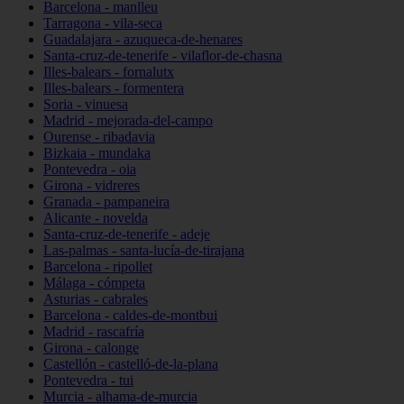
Barcelona - manlleu
Tarragona - vila-seca
Guadalajara - azuqueca-de-henares
Santa-cruz-de-tenerife - vilaflor-de-chasna
Illes-balears - fornalutx
Illes-balears - formentera
Soria - vinuesa
Madrid - mejorada-del-campo
Ourense - ribadavia
Bizkaia - mundaka
Pontevedra - oia
Girona - vidreres
Granada - pampaneira
Alicante - novelda
Santa-cruz-de-tenerife - adeje
Las-palmas - santa-lucía-de-tirajana
Barcelona - ripollet
Málaga - cómpeta
Asturias - cabrales
Barcelona - caldes-de-montbui
Madrid - rascafría
Girona - calonge
Castellón - castelló-de-la-plana
Pontevedra - tui
Murcia - alhama-de-murcia