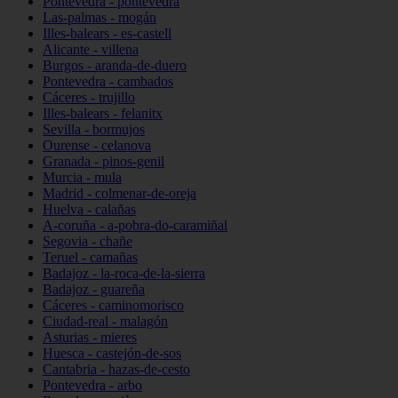
Pontevedra - pontevedra
Las-palmas - mogán
Illes-balears - es-castell
Alicante - villena
Burgos - aranda-de-duero
Pontevedra - cambados
Cáceres - trujillo
Illes-balears - felanitx
Sevilla - bormujos
Ourense - celanova
Granada - pinos-genil
Murcia - mula
Madrid - colmenar-de-oreja
Huelva - calañas
A-coruña - a-pobra-do-caramiñal
Segovia - chañe
Teruel - camañas
Badajoz - la-roca-de-la-sierra
Badajoz - guareña
Cáceres - caminomorisco
Ciudad-real - malagón
Asturias - mieres
Huesca - castejón-de-sos
Cantabria - hazas-de-cesto
Pontevedra - arbo