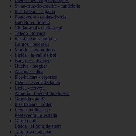
Lleida - les-borges-blanques
Santa-cruz-de-tenerife - candelaria
Illes-balears - algaida
Pontevedra - caldas-de-reis
Barcelona - torelló
Ciudad-real - ciudad-real
Toledo - torrijos
Illes-balears - bunyola
Burgos - belorado
Madrid - los-molinos
Lleida - la-vall-de-boí
Badajoz - olivenza
Huelva - moguer
Alicante - altea
Illes-balears - esporles
Lleida - esterri-d39àneu
Lleida - cervera
Almería - huércal-de-almería
Granada - atarfe
Illes-balears - sóller
León - molinaseca
Pontevedra - a-estrada
Girona - alp
Lleida - el-pont-de-suert
Tarragona - alcanar