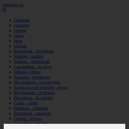
cafeetico.es
☰
cafeteras
consejos
recetas
salud
tipos
tutorial
Barcelona - barcelona
Madrid - madrid
Málaga - fuengirola
Las-palmas - la-oliva
Málaga - mijas
Navarra - pamplona
Illes-balears - son-servera
Santa-cruz-de-tenerife - arona
Illes-balears - pollença
Barcelona - la-garriga
Cádiz - cádiz
Palencia - frómista
Barcelona - manresa
Girona - girona
Castellón - vinaròs
Illes-balears - capdepera