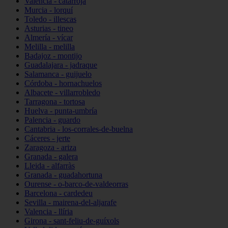
Valencia - catarroja
Murcia - lorquí
Toledo - illescas
Asturias - tineo
Almería - vícar
Melilla - melilla
Badajoz - montijo
Guadalajara - jadraque
Salamanca - guijuelo
Córdoba - hornachuelos
Albacete - villarrobledo
Tarragona - tortosa
Huelva - punta-umbría
Palencia - guardo
Cantabria - los-corrales-de-buelna
Cáceres - jerte
Zaragoza - ariza
Granada - galera
Lleida - alfarràs
Granada - guadahortuna
Ourense - o-barco-de-valdeorras
Barcelona - cardedeu
Sevilla - mairena-del-aljarafe
Valencia - llíria
Girona - sant-feliu-de-guíxols