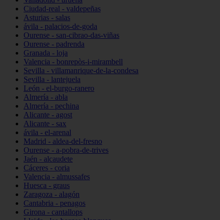
Ciudad-real - valdepeñas
Asturias - salas
ávila - palacios-de-goda
Ourense - san-cibrao-das-viñas
Ourense - padrenda
Granada - loja
Valencia - bonrepòs-i-mirambell
Sevilla - villamanrique-de-la-condesa
Sevilla - lantejuela
León - el-burgo-ranero
Almería - abla
Almería - pechina
Alicante - agost
Alicante - sax
ávila - el-arenal
Madrid - aldea-del-fresno
Ourense - a-pobra-de-trives
Jaén - alcaudete
Cáceres - coria
Valencia - almussafes
Huesca - graus
Zaragoza - alagón
Cantabria - penagos
Girona - cantallops