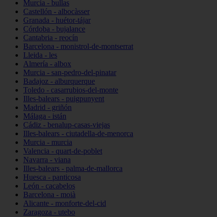
Murcia - bullas
Castellón - albocàsser
Granada - huétor-tájar
Córdoba - bujalance
Cantabria - reocín
Barcelona - monistrol-de-montserrat
Lleida - les
Almería - albox
Murcia - san-pedro-del-pinatar
Badajoz - alburquerque
Toledo - casarrubios-del-monte
Illes-balears - puigpunyent
Madrid - griñón
Málaga - istán
Cádiz - benalup-casas-viejas
Illes-balears - ciutadella-de-menorca
Murcia - murcia
Valencia - quart-de-poblet
Navarra - viana
Illes-balears - palma-de-mallorca
Huesca - panticosa
León - cacabelos
Barcelona - moià
Alicante - monforte-del-cid
Zaragoza - utebo