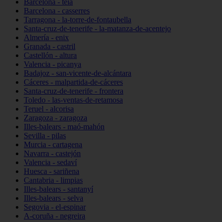
Barcelona - teià
Barcelona - casserres
Tarragona - la-torre-de-fontaubella
Santa-cruz-de-tenerife - la-matanza-de-acentejo
Almería - enix
Granada - castril
Castellón - altura
Valencia - picanya
Badajoz - san-vicente-de-alcántara
Cáceres - malpartida-de-cáceres
Santa-cruz-de-tenerife - frontera
Toledo - las-ventas-de-retamosa
Teruel - alcorisa
Zaragoza - zaragoza
Illes-balears - maó-mahón
Sevilla - pilas
Murcia - cartagena
Navarra - castejón
Valencia - sedaví
Huesca - sariñena
Cantabria - limpias
Illes-balears - santanyí
Illes-balears - selva
Segovia - el-espinar
A-coruña - negreira