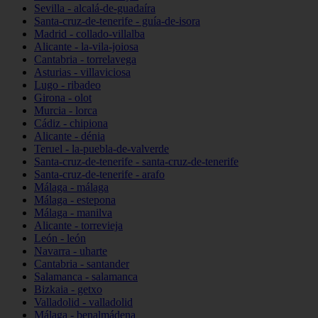
Sevilla - alcalá-de-guadaíra
Santa-cruz-de-tenerife - guía-de-isora
Madrid - collado-villalba
Alicante - la-vila-joiosa
Cantabria - torrelavega
Asturias - villaviciosa
Lugo - ribadeo
Girona - olot
Murcia - lorca
Cádiz - chipiona
Alicante - dénia
Teruel - la-puebla-de-valverde
Santa-cruz-de-tenerife - santa-cruz-de-tenerife
Santa-cruz-de-tenerife - arafo
Málaga - málaga
Málaga - estepona
Málaga - manilva
Alicante - torrevieja
León - león
Navarra - uharte
Cantabria - santander
Salamanca - salamanca
Bizkaia - getxo
Valladolid - valladolid
Málaga - benalmádena