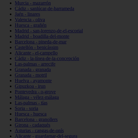
Murcia - mazarrón
Cádiz - sanlúcar-de-barrameda
Jaén - linares
Valencia - oliva
Huesca - grañén
Madrid - san-lorenzo-de-el-escorial
Madrid - boadilla-del-monte
Barcelona - pineda-de-mar
Castellón - benicàssim
Alicante - el-campello
Cádiz - la-línea-de-la-concepción
Las-palmas - arrecife
Granada - granada
Granada - motril
Huelva - ayamonte
Gipuzkoa - irun
Pontevedra - o-grove
Málaga - vélez-málaga
Las-palmas - tías
Soria - soria
Huesca - huesca
Barcelona - granollers
Girona - cadaqués
Asturias - cangas-de-onís
Alicante - guardamar-del-segura