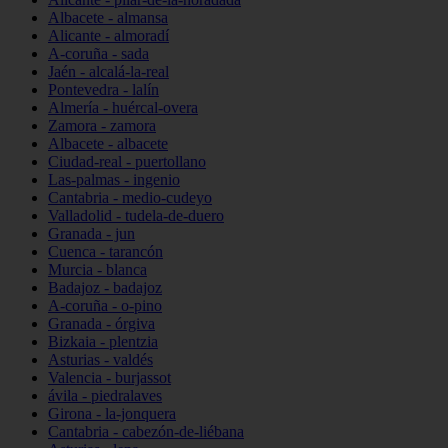
Albacete - almansa
Alicante - almoradí
A-coruña - sada
Jaén - alcalá-la-real
Pontevedra - lalín
Almería - huércal-overa
Zamora - zamora
Albacete - albacete
Ciudad-real - puertollano
Las-palmas - ingenio
Cantabria - medio-cudeyo
Valladolid - tudela-de-duero
Granada - jun
Cuenca - tarancón
Murcia - blanca
Badajoz - badajoz
A-coruña - o-pino
Granada - órgiva
Bizkaia - plentzia
Asturias - valdés
Valencia - burjassot
ávila - piedralaves
Girona - la-jonquera
Cantabria - cabezón-de-liébana