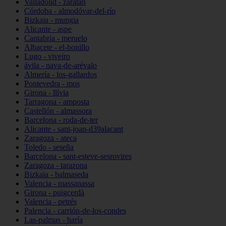
Valladolid - zaratán
Córdoba - almodóvar-del-río
Bizkaia - mungia
Alicante - aspe
Cantabria - meruelo
Albacete - el-bonillo
Lugo - viveiro
ávila - nava-de-arévalo
Almería - los-gallardos
Pontevedra - mos
Girona - llívia
Tarragona - amposta
Castellón - almassora
Barcelona - roda-de-ter
Alicante - sant-joan-d39alacant
Zaragoza - ateca
Toledo - seseña
Barcelona - sant-esteve-sesrovires
Zaragoza - tarazona
Bizkaia - balmaseda
Valencia - massanassa
Girona - puigcerdà
Valencia - petrés
Palencia - carrión-de-los-condes
Las-palmas - haría