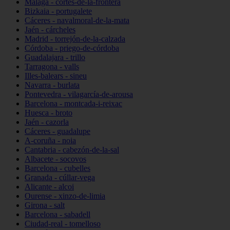
Málaga - cortes-de-la-frontera
Bizkaia - portugalete
Cáceres - navalmoral-de-la-mata
Jaén - cárcheles
Madrid - torrejón-de-la-calzada
Córdoba - priego-de-córdoba
Guadalajara - trillo
Tarragona - valls
Illes-balears - sineu
Navarra - burlata
Pontevedra - vilagarcía-de-arousa
Barcelona - montcada-i-reixac
Huesca - broto
Jaén - cazorla
Cáceres - guadalupe
A-coruña - noia
Cantabria - cabezón-de-la-sal
Albacete - socovos
Barcelona - cubelles
Granada - cúllar-vega
Alicante - alcoi
Ourense - xinzo-de-limia
Girona - salt
Barcelona - sabadell
Ciudad-real - tomelloso