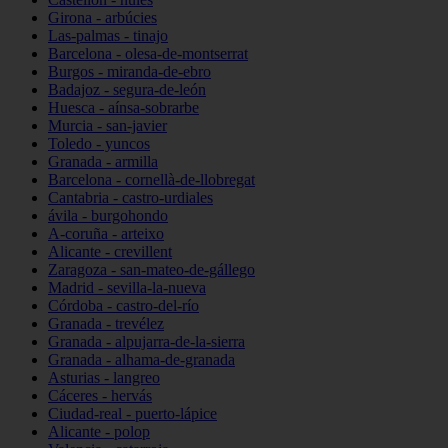
Girona - arbúcies
Las-palmas - tinajo
Barcelona - olesa-de-montserrat
Burgos - miranda-de-ebro
Badajoz - segura-de-león
Huesca - aínsa-sobrarbe
Murcia - san-javier
Toledo - yuncos
Granada - armilla
Barcelona - cornellà-de-llobregat
Cantabria - castro-urdiales
ávila - burgohondo
A-coruña - arteixo
Alicante - crevillent
Zaragoza - san-mateo-de-gállego
Madrid - sevilla-la-nueva
Córdoba - castro-del-río
Granada - trevélez
Granada - alpujarra-de-la-sierra
Granada - alhama-de-granada
Asturias - langreo
Cáceres - hervás
Ciudad-real - puerto-lápice
Alicante - polop