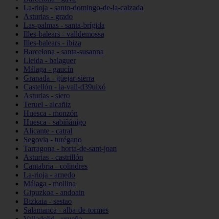
La-rioja - santo-domingo-de-la-calzada
Asturias - grado
Las-palmas - santa-brígida
Illes-balears - valldemossa
Illes-balears - ibiza
Barcelona - santa-susanna
Lleida - balaguer
Málaga - gaucín
Granada - güejar-sierra
Castellón - la-vall-d39uixó
Asturias - siero
Teruel - alcañiz
Huesca - monzón
Huesca - sabiñánigo
Alicante - catral
Segovia - turégano
Tarragona - horta-de-sant-joan
Asturias - castrillón
Cantabria - colindres
La-rioja - arnedo
Málaga - mollina
Gipuzkoa - andoain
Bizkaia - sestao
Salamanca - alba-de-tormes
Valladolid - urueña