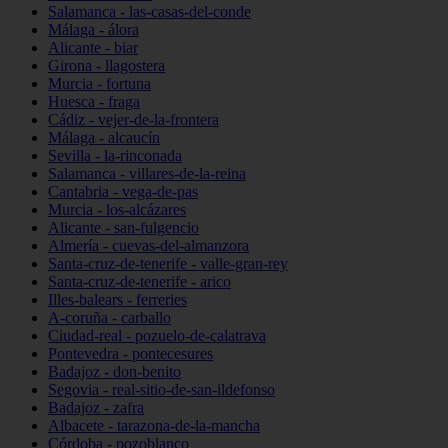
Salamanca - las-casas-del-conde
Málaga - álora
Alicante - biar
Girona - llagostera
Murcia - fortuna
Huesca - fraga
Cádiz - vejer-de-la-frontera
Málaga - alcaucín
Sevilla - la-rinconada
Salamanca - villares-de-la-reina
Cantabria - vega-de-pas
Murcia - los-alcázares
Alicante - san-fulgencio
Almería - cuevas-del-almanzora
Santa-cruz-de-tenerife - valle-gran-rey
Santa-cruz-de-tenerife - arico
Illes-balears - ferreries
A-coruña - carballo
Ciudad-real - pozuelo-de-calatrava
Pontevedra - pontecesures
Badajoz - don-benito
Segovia - real-sitio-de-san-ildefonso
Badajoz - zafra
Albacete - tarazona-de-la-mancha
Córdoba - pozoblanco