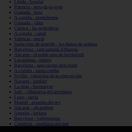
Lleida - bossòst
Palencia - itero-de-la-vega
Granada - baza
A-coruña - pontedeume
Granada - válor
Cuenca - las-pedroñeras
A-coruña - carral
Valencia - puçol
Santa-cruz-de-tenerife - los-llanos-de-aridane
Barcelona - sant-sadurní-d39anoia
Alicante - el-poble-nou-de-benitatxell
Las-palmas - tuineje
Barcelona - sant-vicenç-dels-horts
A-coruña - santa-comba
Sevilla - valencina-de-la-concepción
Navarra - lumbier
La-rioja - fuenmayor
Jaén - villanueva-del-arzobispo
Lugo - sarria
Madrid - arganda-del-rey
Alicante - els-poblets
Asturias - laviana
Barcelona - vallgorguina
Cantabria - santillana-del-mar
Zamora - santa-maría-de-la-vega