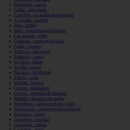
Barcelona - navàs
Cádiz - san-roque
Castellón - la-pobla-de-benifassà
A-coruña - cambre
Jaén - bailén
Jaén - santisteban-del-puerto
Las-palmas - telde
Granada - cenes-de-la-vega
Cádiz - bornos
Valencia - bocairent
Valencia - sueca
La-rioja - alfaro
Sevilla - osuna
Navarra - ribaforada
Toledo - urda
Madrid - lozoya
Girona - argelaguer
Girona - torroella-de-montgrí
Madrid - daganzo-de-arriba
Barcelona - sant-quirze-del-vallès
Salamanca - castellanos-de-moriscos
Zaragoza - caspe
Gipuzkoa - beasain
Gipuzkoa - tolosa
Castellón - nules