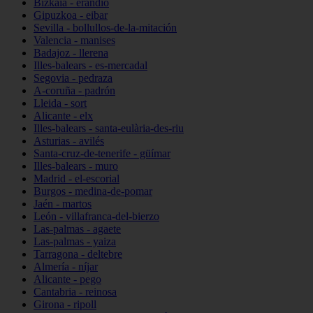
Bizkaia - erandio
Gipuzkoa - eibar
Sevilla - bollullos-de-la-mitación
Valencia - manises
Badajoz - llerena
Illes-balears - es-mercadal
Segovia - pedraza
A-coruña - padrón
Lleida - sort
Alicante - elx
Illes-balears - santa-eulària-des-riu
Asturias - avilés
Santa-cruz-de-tenerife - güímar
Illes-balears - muro
Madrid - el-escorial
Burgos - medina-de-pomar
Jaén - martos
León - villafranca-del-bierzo
Las-palmas - agaete
Las-palmas - yaiza
Tarragona - deltebre
Almería - níjar
Alicante - pego
Cantabria - reinosa
Girona - ripoll