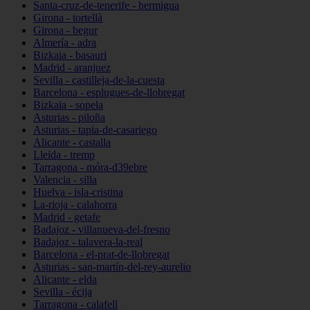
Santa-cruz-de-tenerife - hermigua
Girona - tortellà
Girona - begur
Almería - adra
Bizkaia - basauri
Madrid - aranjuez
Sevilla - castilleja-de-la-cuesta
Barcelona - esplugues-de-llobregat
Bizkaia - sopela
Asturias - piloña
Asturias - tapia-de-casariego
Alicante - castalla
Lleida - tremp
Tarragona - móra-d39ebre
Valencia - silla
Huelva - isla-cristina
La-rioja - calahorra
Madrid - getafe
Badajoz - villanueva-del-fresno
Badajoz - talavera-la-real
Barcelona - el-prat-de-llobregat
Asturias - san-martín-del-rey-aurelio
Alicante - elda
Sevilla - écija
Tarragona - calafell