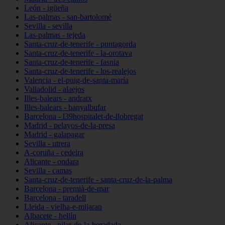
León - igüeña
Las-palmas - san-bartolomé
Sevilla - sevilla
Las-palmas - tejeda
Santa-cruz-de-tenerife - puntagorda
Santa-cruz-de-tenerife - la-orotava
Santa-cruz-de-tenerife - fasnia
Santa-cruz-de-tenerife - los-realejos
Valencia - el-puig-de-santa-maría
Valladolid - alaejos
Illes-balears - andratx
Illes-balears - banyalbufar
Barcelona - l39hospitalet-de-llobregat
Madrid - pelayos-de-la-presa
Madrid - galapagar
Sevilla - utrera
A-coruña - cedeira
Alicante - ondara
Sevilla - camas
Santa-cruz-de-tenerife - santa-cruz-de-la-palma
Barcelona - premià-de-mar
Barcelona - taradell
Lleida - vielha-e-mijaran
Albacete - hellín
Alicante - pilar-de-la-horadada