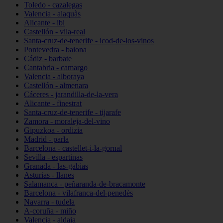
Toledo - cazalegas
Valencia - alaquàs
Alicante - ibi
Castellón - vila-real
Santa-cruz-de-tenerife - icod-de-los-vinos
Pontevedra - baiona
Cádiz - barbate
Cantabria - camargo
Valencia - alboraya
Castellón - almenara
Cáceres - jarandilla-de-la-vera
Alicante - finestrat
Santa-cruz-de-tenerife - tijarafe
Zamora - moraleja-del-vino
Gipuzkoa - ordizia
Madrid - parla
Barcelona - castellet-i-la-gornal
Sevilla - espartinas
Granada - las-gabias
Asturias - llanes
Salamanca - peñaranda-de-bracamonte
Barcelona - vilafranca-del-penedès
Navarra - tudela
A-coruña - miño
Valencia - aldaia