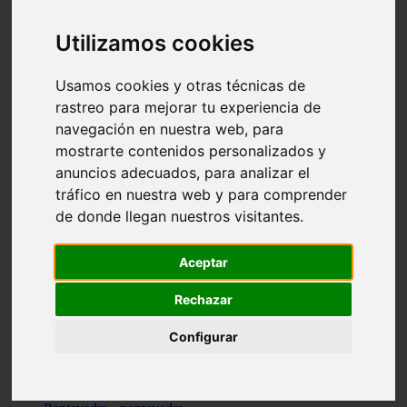
Valencia - valencia
Málaga - nerja
Utilizamos cookies
Girona - blanes
A-coruña - santiago-de-compostela
Málaga - marbella
Usamos cookies y otras técnicas de
Tarragona - tarragona
rastreo para mejorar tu experiencia de
Asturias - gijón
navegación en nuestra web, para
Girona - figueres
Alicante - santa-pola
mostrarte contenidos personalizados y
Madrid - leganés
anuncios adecuados, para analizar el
Almería - roquetas-de-mar
tráfico en nuestra web y para comprender
Girona - tossa-de-mar
Barcelona - sant-cugat-del-vallès
de donde llegan nuestros visitantes.
Alicante - l39alfàs-del-pi
Barcelona - vilanova-i-la-geltrú
Illes-balears - alcúdia
Aceptar
Castellón - peñíscola
Barcelona - mataró
Rechazar
ávila - ávila
Illes-balears - sant-antoni-de-portmany
Configurar
Illes-balears - sant-josep-de-sa-talaia
Tarragona - reus
Barcelona - badalona
Santa-cruz-de-tenerife - san-cristóbal-de-la-laguna