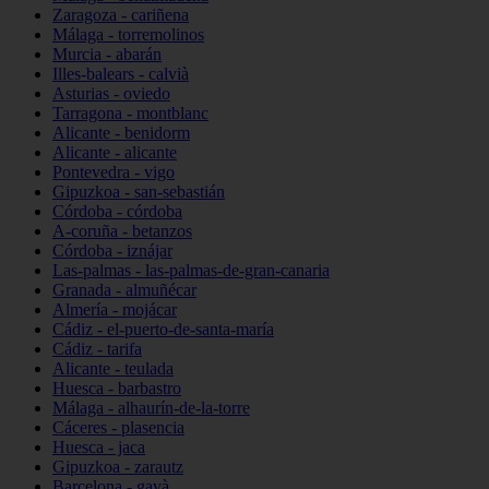
Zaragoza - cariñena
Málaga - torremolinos
Murcia - abarán
Illes-balears - calvià
Asturias - oviedo
Tarragona - montblanc
Alicante - benidorm
Alicante - alicante
Pontevedra - vigo
Gipuzkoa - san-sebastián
Córdoba - córdoba
A-coruña - betanzos
Córdoba - iznájar
Las-palmas - las-palmas-de-gran-canaria
Granada - almuñécar
Almería - mojácar
Cádiz - el-puerto-de-santa-maría
Cádiz - tarifa
Alicante - teulada
Huesca - barbastro
Málaga - alhaurín-de-la-torre
Cáceres - plasencia
Huesca - jaca
Gipuzkoa - zarautz
Barcelona - gavà