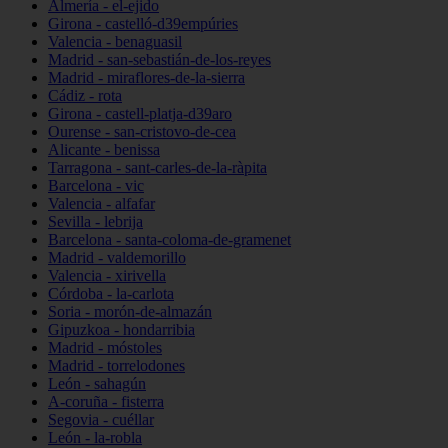
Almería - el-ejido
Girona - castelló-d39empúries
Valencia - benaguasil
Madrid - san-sebastián-de-los-reyes
Madrid - miraflores-de-la-sierra
Cádiz - rota
Girona - castell-platja-d39aro
Ourense - san-cristovo-de-cea
Alicante - benissa
Tarragona - sant-carles-de-la-ràpita
Barcelona - vic
Valencia - alfafar
Sevilla - lebrija
Barcelona - santa-coloma-de-gramenet
Madrid - valdemorillo
Valencia - xirivella
Córdoba - la-carlota
Soria - morón-de-almazán
Gipuzkoa - hondarribia
Madrid - móstoles
Madrid - torrelodones
León - sahagún
A-coruña - fisterra
Segovia - cuéllar
León - la-robla