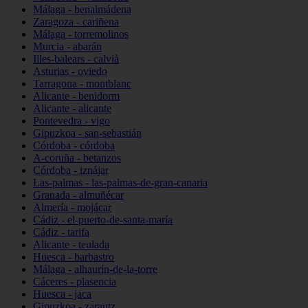
Málaga - benalmádena
Zaragoza - cariñena
Málaga - torremolinos
Murcia - abarán
Illes-balears - calvià
Asturias - oviedo
Tarragona - montblanc
Alicante - benidorm
Alicante - alicante
Pontevedra - vigo
Gipuzkoa - san-sebastián
Córdoba - córdoba
A-coruña - betanzos
Córdoba - iznájar
Las-palmas - las-palmas-de-gran-canaria
Granada - almuñécar
Almería - mojácar
Cádiz - el-puerto-de-santa-maría
Cádiz - tarifa
Alicante - teulada
Huesca - barbastro
Málaga - alhaurín-de-la-torre
Cáceres - plasencia
Huesca - jaca
Gipuzkoa - zarautz