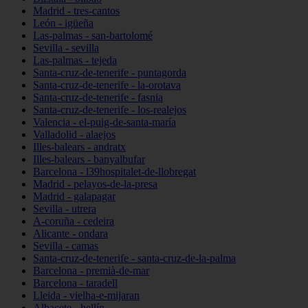
Madrid - tres-cantos
León - igüeña
Las-palmas - san-bartolomé
Sevilla - sevilla
Las-palmas - tejeda
Santa-cruz-de-tenerife - puntagorda
Santa-cruz-de-tenerife - la-orotava
Santa-cruz-de-tenerife - fasnia
Santa-cruz-de-tenerife - los-realejos
Valencia - el-puig-de-santa-maría
Valladolid - alaejos
Illes-balears - andratx
Illes-balears - banyalbufar
Barcelona - l39hospitalet-de-llobregat
Madrid - pelayos-de-la-presa
Madrid - galapagar
Sevilla - utrera
A-coruña - cedeira
Alicante - ondara
Sevilla - camas
Santa-cruz-de-tenerife - santa-cruz-de-la-palma
Barcelona - premià-de-mar
Barcelona - taradell
Lleida - vielha-e-mijaran
Albacete - hellín