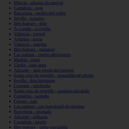
Murcia - alhama-de-murcia
Cantabria - noja
Barcelona - mollet-del-vallès
Sevilla - tomares
Illes-balears - deià
A-coruña - a-coruña
Valencia - torrent
Asturias - navia
Valencia - paterna
Illes-balears - manacor
Las-palmas - puerto-del-rosario
Madrid - pinto
Lleida - naut-aran
Alicante - sant-vicent-del-raspeig
Santa-cruz-de-tenerife - granadilla-de-abona
Sevilla - dos-hermanas
Granada - salobreña
Santa-cruz-de-tenerife - santiago-del-teide
Cantabria - santoña
Girona - pals
Las-palmas - san-bartolomé-de-tirajana
Barcelona - igualada
Alicante - orihuela
Cantabria - laredo
Illes-balears - santa-margalida