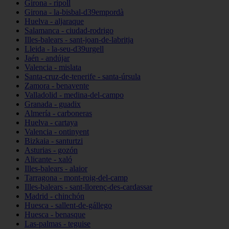
Girona - ripoll
Girona - la-bisbal-d39empordà
Huelva - aljaraque
Salamanca - ciudad-rodrigo
Illes-balears - sant-joan-de-labritja
Lleida - la-seu-d39urgell
Jaén - andújar
Valencia - mislata
Santa-cruz-de-tenerife - santa-úrsula
Zamora - benavente
Valladolid - medina-del-campo
Granada - guadix
Almería - carboneras
Huelva - cartaya
Valencia - ontinyent
Bizkaia - santurtzi
Asturias - gozón
Alicante - xaló
Illes-balears - alaior
Tarragona - mont-roig-del-camp
Illes-balears - sant-llorenç-des-cardassar
Madrid - chinchón
Huesca - sallent-de-gállego
Huesca - benasque
Las-palmas - teguise