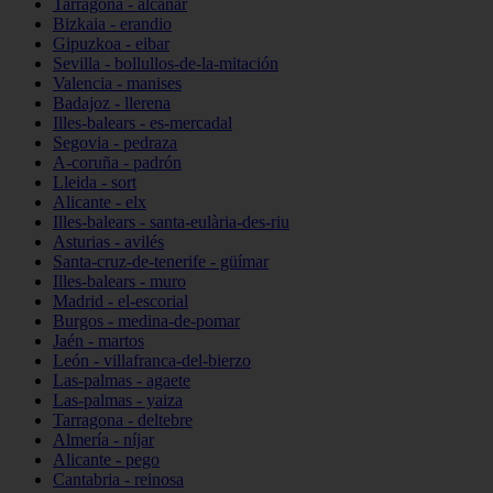
Tarragona - alcanar
Bizkaia - erandio
Gipuzkoa - eibar
Sevilla - bollullos-de-la-mitación
Valencia - manises
Badajoz - llerena
Illes-balears - es-mercadal
Segovia - pedraza
A-coruña - padrón
Lleida - sort
Alicante - elx
Illes-balears - santa-eulària-des-riu
Asturias - avilés
Santa-cruz-de-tenerife - güímar
Illes-balears - muro
Madrid - el-escorial
Burgos - medina-de-pomar
Jaén - martos
León - villafranca-del-bierzo
Las-palmas - agaete
Las-palmas - yaiza
Tarragona - deltebre
Almería - níjar
Alicante - pego
Cantabria - reinosa