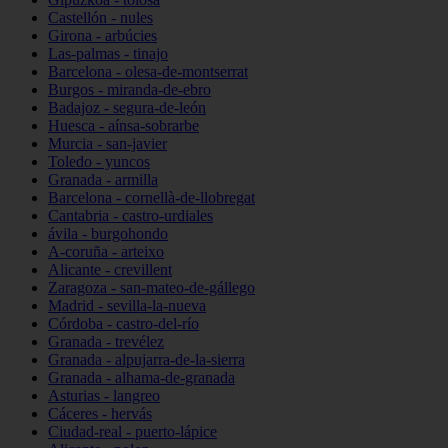
Castellón - nules
Girona - arbúcies
Las-palmas - tinajo
Barcelona - olesa-de-montserrat
Burgos - miranda-de-ebro
Badajoz - segura-de-león
Huesca - aínsa-sobrarbe
Murcia - san-javier
Toledo - yuncos
Granada - armilla
Barcelona - cornellà-de-llobregat
Cantabria - castro-urdiales
ávila - burgohondo
A-coruña - arteixo
Alicante - crevillent
Zaragoza - san-mateo-de-gállego
Madrid - sevilla-la-nueva
Córdoba - castro-del-río
Granada - trevélez
Granada - alpujarra-de-la-sierra
Granada - alhama-de-granada
Asturias - langreo
Cáceres - hervás
Ciudad-real - puerto-lápice