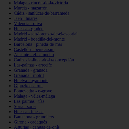
Málaga - rincón-de-la-victoria
Murcia - mazarrón
Cádiz - sanlúcar-de-barrameda
Jaén - linares
Valencia - oliva
Huesca - grañén
Madrid - san-lorenzo-de-el-escorial
Madrid - boadilla-del-monte
Barcelona - pineda-de-mar
Castellón - benicàssim
Alicante - el-campello
Cádiz - la-línea-de-la-concepción
Las-palmas - arrecife
Granada - granada
Granada - motril
Huelva - ayamonte
Gipuzkoa - irun
Pontevedra - o-grove
Málaga - vélez-málaga
Las-palmas - tías
Soria - soria
Huesca - huesca
Barcelona - granollers
Girona - cadaqués
Asturias - cangas-de-onís