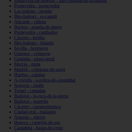
Santa-cruz-de-tenerife - san-cristóbal-de-la-laguna
Pontevedra - pontevedra
Las-palmas - mogán
Illes-balears - es-castell
Alicante - villena
Burgos - aranda-de-duero
Pontevedra - cambados
Cáceres - trujillo
Illes-balears - felanitx
Sevilla - bormujos
Ourense - celanova
Granada - pinos-genil
Murcia - mula
Madrid - colmenar-de-oreja
Huelva - calañas
A-coruña - a-pobra-do-caramiñal
Segovia - chañe
Teruel - camañas
Badajoz - la-roca-de-la-sierra
Badajoz - guareña
Cáceres - caminomorisco
Ciudad-real - malagón
Asturias - mieres
Huesca - castejón-de-sos
Cantabria - hazas-de-cesto