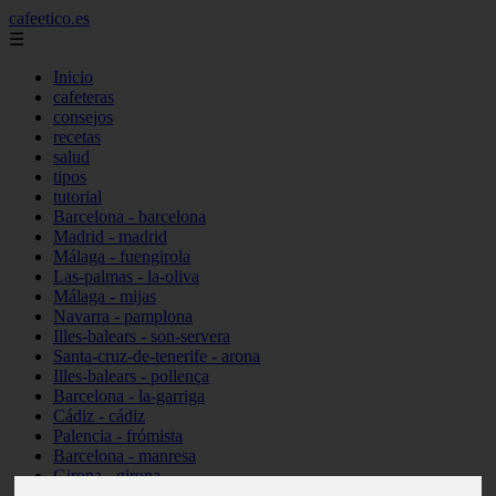
cafeetico.es
☰
Inicio
cafeteras
consejos
recetas
salud
tipos
tutorial
Barcelona - barcelona
Madrid - madrid
Málaga - fuengirola
Las-palmas - la-oliva
Málaga - mijas
Navarra - pamplona
Illes-balears - son-servera
Santa-cruz-de-tenerife - arona
Illes-balears - pollença
Barcelona - la-garriga
Cádiz - cádiz
Palencia - frómista
Barcelona - manresa
Girona - girona
Castellón - vinaròs