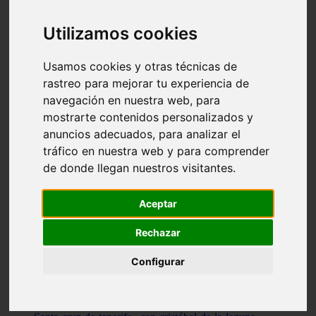
Illes-balears - capdepera
Valencia - valencia
Utilizamos cookies
Málaga - nerja
Girona - blanes
A-coruña - santiago-de-compostela
Usamos cookies y otras técnicas de
Málaga - marbella
rastreo para mejorar tu experiencia de
Tarragona - tarragona
navegación en nuestra web, para
Asturias - gijón
Girona - figueres
mostrarte contenidos personalizados y
Alicante - santa-pola
anuncios adecuados, para analizar el
Madrid - leganés
tráfico en nuestra web y para comprender
Almería - roquetas-de-mar
Girona - tossa-de-mar
de donde llegan nuestros visitantes.
Barcelona - sant-cugat-del-vallès
Alicante - l39alfàs-del-pi
Barcelona - vilanova-i-la-geltrú
Aceptar
Illes-balears - alcúdia
Castellón - peñíscola
Rechazar
Barcelona - mataró
ávila - ávila
Configurar
Illes-balears - sant-antoni-de-portmany
Illes-balears - sant-josep-de-sa-talaia
Tarragona - reus
Barcelona - badalona