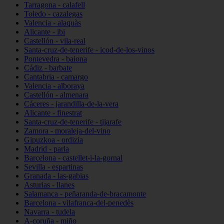
Tarragona - calafell
Toledo - cazalegas
Valencia - alaquàs
Alicante - ibi
Castellón - vila-real
Santa-cruz-de-tenerife - icod-de-los-vinos
Pontevedra - baiona
Cádiz - barbate
Cantabria - camargo
Valencia - alboraya
Castellón - almenara
Cáceres - jarandilla-de-la-vera
Alicante - finestrat
Santa-cruz-de-tenerife - tijarafe
Zamora - moraleja-del-vino
Gipuzkoa - ordizia
Madrid - parla
Barcelona - castellet-i-la-gornal
Sevilla - espartinas
Granada - las-gabias
Asturias - llanes
Salamanca - peñaranda-de-bracamonte
Barcelona - vilafranca-del-penedès
Navarra - tudela
A-coruña - miño