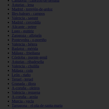
Cantabria - cabezón-de-liébana
Asturias - lena
Madrid - torrejón-de-ardoz
Illes-balears - campos
Valencia - sagunt
Madrid - cercedilla
Alicante - petrer
Lugo - guitiriz
Zaragoza - alfajarín
Pontevedra - o-porriño
Valencia - bétera
Badajoz - mérida
Málaga - frigiliana
Córdoba - puente-genil
Asturias - ribadesella
Valencia - chulilla
Málaga - coín
León - riaño
Teruel - teruel
Granada - illora
A-coruña - oleiros
Valencia - requena
A-coruña - arzúa
Murcia - yecla
Tarragona - el-pla-de-santa-maria