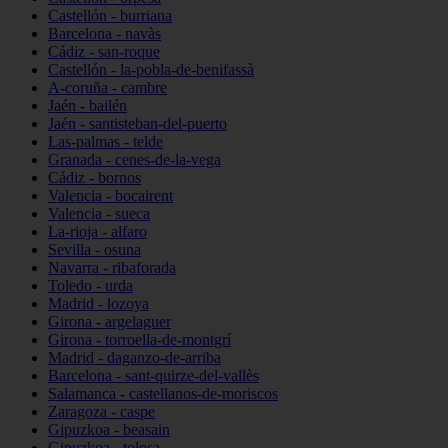
Castellón - burriana
Barcelona - navàs
Cádiz - san-roque
Castellón - la-pobla-de-benifassà
A-coruña - cambre
Jaén - bailén
Jaén - santisteban-del-puerto
Las-palmas - telde
Granada - cenes-de-la-vega
Cádiz - bornos
Valencia - bocairent
Valencia - sueca
La-rioja - alfaro
Sevilla - osuna
Navarra - ribaforada
Toledo - urda
Madrid - lozoya
Girona - argelaguer
Girona - torroella-de-montgrí
Madrid - daganzo-de-arriba
Barcelona - sant-quirze-del-vallès
Salamanca - castellanos-de-moriscos
Zaragoza - caspe
Gipuzkoa - beasain
Gipuzkoa - tolosa