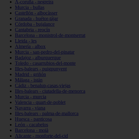
A-coruña - negreira
Murcia - bullas
Castellón - albocàsser
Granada - huétor-tájar
Córdoba - bujalance
Cantabria - reocín
Barcelona - monistrol-de-montserrat
Lleida - les
Almería - albox
Murcia - san-pedro-del-pinatar
Badajoz - alburquerque
Toledo - casarrubios-del-monte
Illes-balears - puigpunyent
Madrid - griñón
Málaga - istán
Cádiz - benalup-casas-viejas
Illes-balears - ciutadella-de-menorca
Murcia - murcia
Valencia - quart-de-poblet
Navarra - viana
Illes-balears - palma-de-mallorca
Huesca - panticosa
León - cacabelos
Barcelona - moià
Alicante - monforte-del-cid