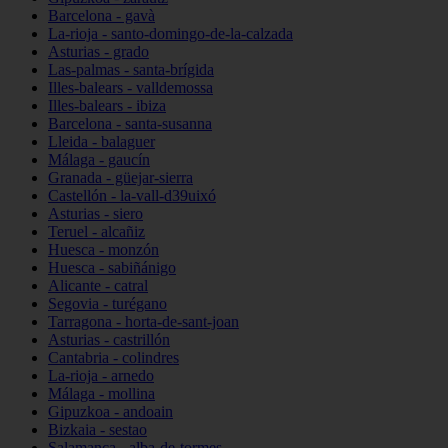
Barcelona - gavà
La-rioja - santo-domingo-de-la-calzada
Asturias - grado
Las-palmas - santa-brígida
Illes-balears - valldemossa
Illes-balears - ibiza
Barcelona - santa-susanna
Lleida - balaguer
Málaga - gaucín
Granada - güejar-sierra
Castellón - la-vall-d39uixó
Asturias - siero
Teruel - alcañiz
Huesca - monzón
Huesca - sabiñánigo
Alicante - catral
Segovia - turégano
Tarragona - horta-de-sant-joan
Asturias - castrillón
Cantabria - colindres
La-rioja - arnedo
Málaga - mollina
Gipuzkoa - andoain
Bizkaia - sestao
Salamanca - alba-de-tormes