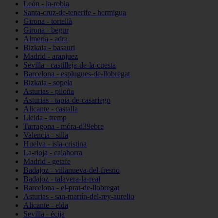
León - la-robla
Santa-cruz-de-tenerife - hermigua
Girona - tortellà
Girona - begur
Almería - adra
Bizkaia - basauri
Madrid - aranjuez
Sevilla - castilleja-de-la-cuesta
Barcelona - esplugues-de-llobregat
Bizkaia - sopela
Asturias - piloña
Asturias - tapia-de-casariego
Alicante - castalla
Lleida - tremp
Tarragona - móra-d39ebre
Valencia - silla
Huelva - isla-cristina
La-rioja - calahorra
Madrid - getafe
Badajoz - villanueva-del-fresno
Badajoz - talavera-la-real
Barcelona - el-prat-de-llobregat
Asturias - san-martín-del-rey-aurelio
Alicante - elda
Sevilla - écija