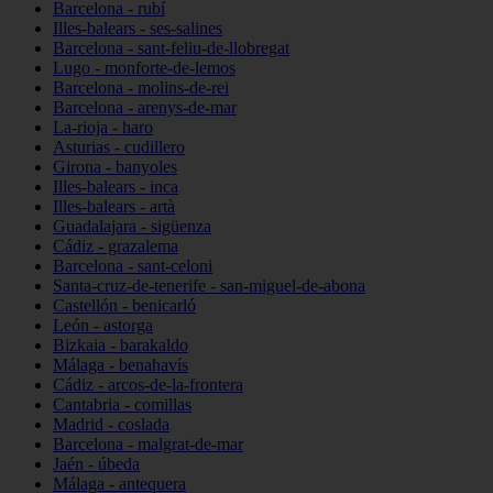
Barcelona - rubí
Illes-balears - ses-salines
Barcelona - sant-feliu-de-llobregat
Lugo - monforte-de-lemos
Barcelona - molins-de-rei
Barcelona - arenys-de-mar
La-rioja - haro
Asturias - cudillero
Girona - banyoles
Illes-balears - inca
Illes-balears - artà
Guadalajara - sigüenza
Cádiz - grazalema
Barcelona - sant-celoni
Santa-cruz-de-tenerife - san-miguel-de-abona
Castellón - benicarló
León - astorga
Bizkaia - barakaldo
Málaga - benahavís
Cádiz - arcos-de-la-frontera
Cantabria - comillas
Madrid - coslada
Barcelona - malgrat-de-mar
Jaén - úbeda
Málaga - antequera