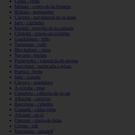
Ceuta - ceuta
Málaga - cortes-de-la-frontera
Bizkaia - portugalete
Cáceres - navalmoral-de-la-mata
Jaén - cárcheles
Madrid - torrejón-de-la-calzada
Córdoba - priego-de-córdoba
Guadalajara - trillo
Tarragona - valls
Illes-balears - sineu
Navarra - burlata
Pontevedra - vilagarcía-de-arousa
Barcelona - montcada-i-reixac
Huesca - broto
Jaén - cazorla
Cáceres - guadalupe
A-coruña - noia
Cantabria - cabezón-de-la-sal
Albacete - socovos
Barcelona - cubelles
Granada - cúllar-vega
Alicante - alcoi
Ourense - xinzo-de-limia
Girona - salt
Barcelona - sabadell