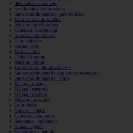
Illes-balears - llucmajor
Sevilla - alcalá-de-guadaíra
Santa-cruz-de-tenerife - guía-de-isora
Madrid - collado-villalba
Alicante - la-vila-joiosa
Cantabria - torrelavega
Asturias - villaviciosa
Lugo - ribadeo
Girona - olot
Murcia - lorca
Cádiz - chipiona
Alicante - dénia
Teruel - la-puebla-de-valverde
Santa-cruz-de-tenerife - santa-cruz-de-tenerife
Santa-cruz-de-tenerife - arafo
Málaga - málaga
Málaga - estepona
Málaga - manilva
Alicante - torrevieja
León - león
Navarra - uharte
Cantabria - santander
Salamanca - salamanca
Bizkaia - getxo
Valladolid - valladolid