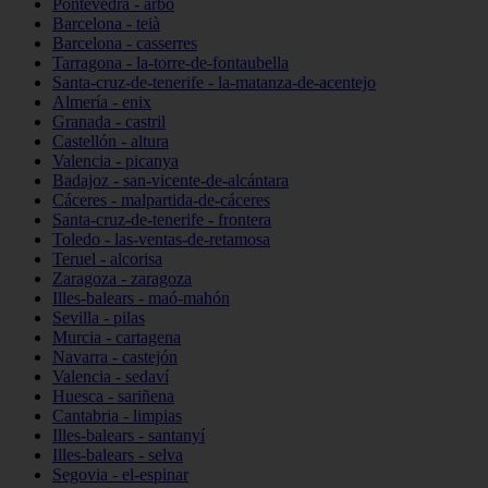
Pontevedra - arbo
Barcelona - teià
Barcelona - casserres
Tarragona - la-torre-de-fontaubella
Santa-cruz-de-tenerife - la-matanza-de-acentejo
Almería - enix
Granada - castril
Castellón - altura
Valencia - picanya
Badajoz - san-vicente-de-alcántara
Cáceres - malpartida-de-cáceres
Santa-cruz-de-tenerife - frontera
Toledo - las-ventas-de-retamosa
Teruel - alcorisa
Zaragoza - zaragoza
Illes-balears - maó-mahón
Sevilla - pilas
Murcia - cartagena
Navarra - castejón
Valencia - sedaví
Huesca - sariñena
Cantabria - limpias
Illes-balears - santanyí
Illes-balears - selva
Segovia - el-espinar