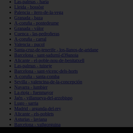
Las-palmas - haría
Lleida - bossòst
Palencia - itero-de-la-vega
Granada - baza
A-coruña - pontedeume
Granada - válor
Cuenca - las-pedroñeras
A-coruña - carral
Valencia - puçol
Santa-cruz-de-tenerife - los-llanos-de-aridane
Barcelona - sant-sadurní-d39anoia
Alicante - el-poble-nou-de-benitatxell
Las-palmas - tuineje
Barcelona - sant-vicenç-dels-horts
A-coruña - santa-comba
Sevilla - valencina-de-la-concepción
Navarra - lumbier
La-rioja - fuenmayor
Jaén - villanueva-del-arzobispo
Lugo - sarria
Madrid - arganda-del-rey
Alicante - els-poblets
Asturias - laviana
Barcelona - vallgorguina
Cantabria - santillana-del-mar