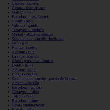
Cáceres - cáceres
Girona - lloret-de-mar
Málaga - ronda
Barcelona - castelldefels
Girona - roses
Valencia - gandia
Tarragona - cambrils
Madrid - alcalá-de-henares
Santa-cruz-de-tenerife - breña-alta
Jaén - jaén
Huelva - huelva
Alicante - calp
La-rioja - logroño
Cádiz - jerez-de-la-frontera
Lleida - lleida
Alicante - xàbia
Burgos - burgos
Santa-cruz-de-tenerife - puerto-de-la-cruz
Almería - almería
Barcelona - terrassa
Tarragona - salou
Toledo - toledo
Barcelona - sitges
álava - vitoria-gasteiz
Bizkaia - bilbao