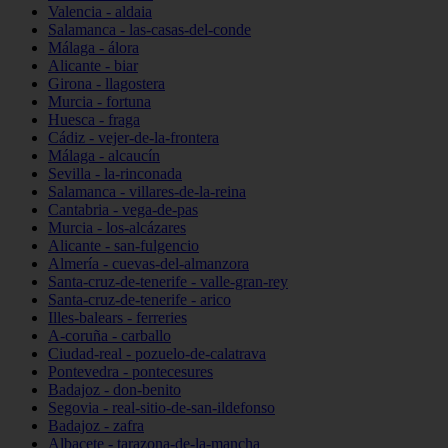
Valencia - aldaia
Salamanca - las-casas-del-conde
Málaga - álora
Alicante - biar
Girona - llagostera
Murcia - fortuna
Huesca - fraga
Cádiz - vejer-de-la-frontera
Málaga - alcaucín
Sevilla - la-rinconada
Salamanca - villares-de-la-reina
Cantabria - vega-de-pas
Murcia - los-alcázares
Alicante - san-fulgencio
Almería - cuevas-del-almanzora
Santa-cruz-de-tenerife - valle-gran-rey
Santa-cruz-de-tenerife - arico
Illes-balears - ferreries
A-coruña - carballo
Ciudad-real - pozuelo-de-calatrava
Pontevedra - pontecesures
Badajoz - don-benito
Segovia - real-sitio-de-san-ildefonso
Badajoz - zafra
Albacete - tarazona-de-la-mancha