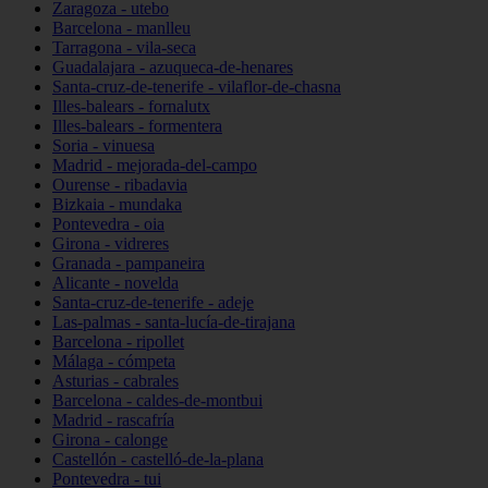
Zaragoza - utebo
Barcelona - manlleu
Tarragona - vila-seca
Guadalajara - azuqueca-de-henares
Santa-cruz-de-tenerife - vilaflor-de-chasna
Illes-balears - fornalutx
Illes-balears - formentera
Soria - vinuesa
Madrid - mejorada-del-campo
Ourense - ribadavia
Bizkaia - mundaka
Pontevedra - oia
Girona - vidreres
Granada - pampaneira
Alicante - novelda
Santa-cruz-de-tenerife - adeje
Las-palmas - santa-lucía-de-tirajana
Barcelona - ripollet
Málaga - cómpeta
Asturias - cabrales
Barcelona - caldes-de-montbui
Madrid - rascafría
Girona - calonge
Castellón - castelló-de-la-plana
Pontevedra - tui