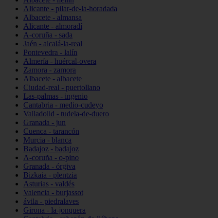
Alicante - pilar-de-la-horadada
Albacete - almansa
Alicante - almoradí
A-coruña - sada
Jaén - alcalá-la-real
Pontevedra - lalín
Almería - huércal-overa
Zamora - zamora
Albacete - albacete
Ciudad-real - puertollano
Las-palmas - ingenio
Cantabria - medio-cudeyo
Valladolid - tudela-de-duero
Granada - jun
Cuenca - tarancón
Murcia - blanca
Badajoz - badajoz
A-coruña - o-pino
Granada - órgiva
Bizkaia - plentzia
Asturias - valdés
Valencia - burjassot
ávila - piedralaves
Girona - la-jonquera