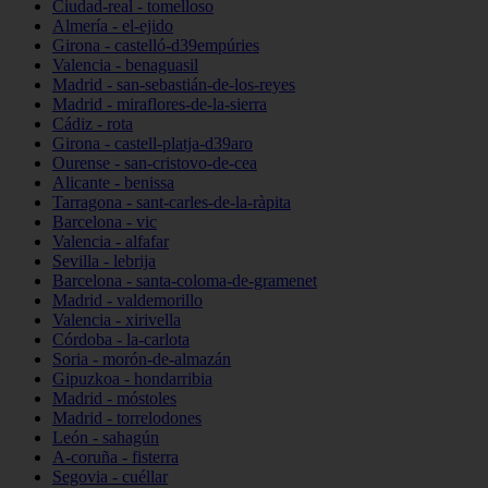
Ciudad-real - tomelloso
Almería - el-ejido
Girona - castelló-d39empúries
Valencia - benaguasil
Madrid - san-sebastián-de-los-reyes
Madrid - miraflores-de-la-sierra
Cádiz - rota
Girona - castell-platja-d39aro
Ourense - san-cristovo-de-cea
Alicante - benissa
Tarragona - sant-carles-de-la-ràpita
Barcelona - vic
Valencia - alfafar
Sevilla - lebrija
Barcelona - santa-coloma-de-gramenet
Madrid - valdemorillo
Valencia - xirivella
Córdoba - la-carlota
Soria - morón-de-almazán
Gipuzkoa - hondarribia
Madrid - móstoles
Madrid - torrelodones
León - sahagún
A-coruña - fisterra
Segovia - cuéllar