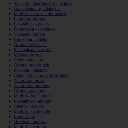
Alicante - guardamar-del-segura
Guadalajara - guadalajara
Madrid - las-rozas-de-madrid
León - ponferrada
Las-palmas - pájara
Pontevedra - sanxenxo
Valencia - cullera
Barcelona - calella
Girona - l39escala
Illes-balears - consell
Málaga - torrox
Cádiz - algeciras
Girona - palafrugell
Palencia - palencia
Cádiz - chiclana-de-la-frontera
A-coruña - ferrol
A-coruña - monfero
Girona - palamós
Madrid - fuenlabrada
Las-palmas - antigua
Cuenca - cuenca
Madrid - alcobendas
Lugo - lugo
Ourense - ourense
Madrid - alcorcón