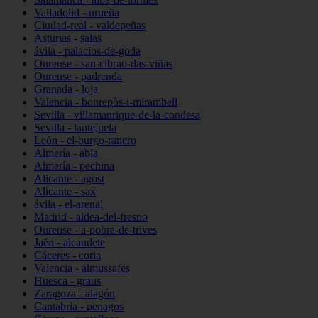
Valladolid - urueña
Ciudad-real - valdepeñas
Asturias - salas
ávila - palacios-de-goda
Ourense - san-cibrao-das-viñas
Ourense - padrenda
Granada - loja
Valencia - bonrepòs-i-mirambell
Sevilla - villamanrique-de-la-condesa
Sevilla - lantejuela
León - el-burgo-ranero
Almería - abla
Almería - pechina
Alicante - agost
Alicante - sax
ávila - el-arenal
Madrid - aldea-del-fresno
Ourense - a-pobra-de-trives
Jaén - alcaudete
Cáceres - coria
Valencia - almussafes
Huesca - graus
Zaragoza - alagón
Cantabria - penagos