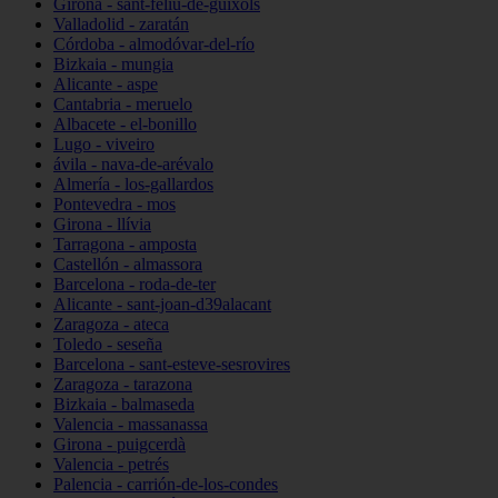
Girona - sant-feliu-de-guíxols
Valladolid - zaratán
Córdoba - almodóvar-del-río
Bizkaia - mungia
Alicante - aspe
Cantabria - meruelo
Albacete - el-bonillo
Lugo - viveiro
ávila - nava-de-arévalo
Almería - los-gallardos
Pontevedra - mos
Girona - llívia
Tarragona - amposta
Castellón - almassora
Barcelona - roda-de-ter
Alicante - sant-joan-d39alacant
Zaragoza - ateca
Toledo - seseña
Barcelona - sant-esteve-sesrovires
Zaragoza - tarazona
Bizkaia - balmaseda
Valencia - massanassa
Girona - puigcerdà
Valencia - petrés
Palencia - carrión-de-los-condes