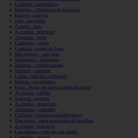
Córdoba - pozoblanco
Badajoz - villanueva-de-la-serena
Huelva - aracena
Jaén - mengíbar
Zamora - toro
A-coruña - boimorto
Zaragoza - borja
Cantabria - cartes
Granada - cortes-de-baza
Illes-balears - sant-joan
Salamanca - vitigudino
Badajoz - valdelacalzada
Navarra - esteribar
Lleida - bell-lloc-d39urgell
Burgos - covarrubias
Soria - burgo-de-osma-ciudad-de-osma
A-coruña - melide
Segovia - segovia
A-coruña - ponteceso
Tarragona - camarles
Córdoba - peñarroya-pueblonuevo
Barcelona - santa-margarida-de-montbui
A-coruña - a-laracha
Las-palmas - vega-de-san-mateo
Castellón - orpesa