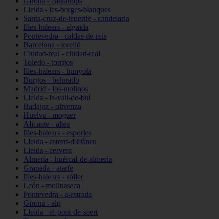
Girona - cantallops
Lleida - les-borges-blanques
Santa-cruz-de-tenerife - candelaria
Illes-balears - algaida
Pontevedra - caldas-de-reis
Barcelona - torelló
Ciudad-real - ciudad-real
Toledo - torrijos
Illes-balears - bunyola
Burgos - belorado
Madrid - los-molinos
Lleida - la-vall-de-boí
Badajoz - olivenza
Huelva - moguer
Alicante - altea
Illes-balears - esporles
Lleida - esterri-d39àneu
Lleida - cervera
Almería - huércal-de-almería
Granada - atarfe
Illes-balears - sóller
León - molinaseca
Pontevedra - a-estrada
Girona - alp
Lleida - el-pont-de-suert