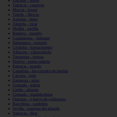
Alicante - polop
Valencia - catarroja
Murcia - lorquí
Toledo - illescas
Asturias - tineo
Almería - vícar
Melilla - melilla
Badajoz - montijo
Guadalajara - jadraque
Salamanca - guijuelo
Córdoba - hornachuelos
Albacete - villarrobledo
Tarragona - tortosa
Huelva - punta-umbría
Palencia - guardo
Cantabria - los-corrales-de-buelna
Cáceres - jerte
Zaragoza - ariza
Granada - galera
Lleida - alfarràs
Granada - guadahortuna
Ourense - o-barco-de-valdeorras
Barcelona - cardedeu
Sevilla - mairena-del-aljarafe
Valencia - llíria