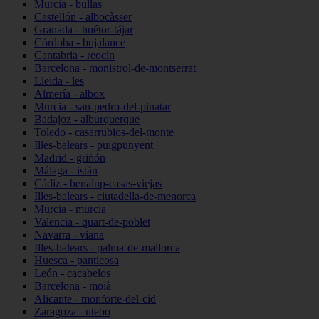
Murcia - bullas
Castellón - albocàsser
Granada - huétor-tájar
Córdoba - bujalance
Cantabria - reocín
Barcelona - monistrol-de-montserrat
Lleida - les
Almería - albox
Murcia - san-pedro-del-pinatar
Badajoz - alburquerque
Toledo - casarrubios-del-monte
Illes-balears - puigpunyent
Madrid - griñón
Málaga - istán
Cádiz - benalup-casas-viejas
Illes-balears - ciutadella-de-menorca
Murcia - murcia
Valencia - quart-de-poblet
Navarra - viana
Illes-balears - palma-de-mallorca
Huesca - panticosa
León - cacabelos
Barcelona - moià
Alicante - monforte-del-cid
Zaragoza - utebo