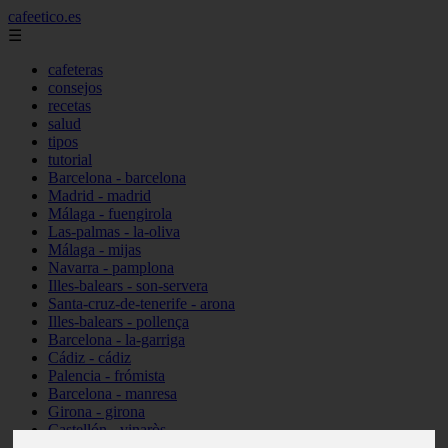
cafeetico.es
☰
cafeteras
consejos
recetas
salud
tipos
tutorial
Barcelona - barcelona
Madrid - madrid
Málaga - fuengirola
Las-palmas - la-oliva
Málaga - mijas
Navarra - pamplona
Illes-balears - son-servera
Santa-cruz-de-tenerife - arona
Illes-balears - pollença
Barcelona - la-garriga
Cádiz - cádiz
Palencia - frómista
Barcelona - manresa
Girona - girona
Castellón - vinaròs
Illes-balears - capdepera