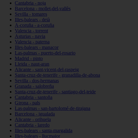
Cantabria - noja
Barcelona - mollet-del-vallès
Sevilla - tomares
Illes-balears - deià
A-coruña - a-coruña
Valencia - torrent
Asturias - navia
Valencia - paterna
Illes-balears - manacor
Las-palmas - puerto-del-rosario
Madrid - pinto
Lleida - naut-aran
Alicante - sant-vicent-del-raspeig
Santa-cruz-de-tenerife - granadilla-de-abona
Sevilla - dos-hermanas
Granada - salobreña
Santa-cruz-de-tenerife - santiago-del-teide
Cantabria - santoña
Girona - pals
Las-palmas - san-bartolomé-de-tirajana
Barcelona - igualada
Alicante - orihuela
Cantabria - laredo
Illes-balears - santa-margalida
Illes-balears - llucmajor