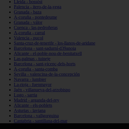
Lleida - bossòst
Palencia - itero-de-la-vega
Granada - baza
A-coruña - pontedeume
Granada - válor
Cuenca - las-pedroñeras
A-coruña - carral
Valencia - puçol
Santa-cruz-de-tenerife - los-llanos-de-aridane
Barcelona - sant-sadurní-d39anoia
Alicante - el-poble-nou-de-benitatxell
Las-palmas - tuineje
Barcelona - sant-vicenç-dels-horts
A-coruña - santa-comba
Sevilla - valencina-de-la-concepción
Navarra - lumbier
La-rioja - fuenmayor
Jaén - villanueva-del-arzobispo
Lugo - sarria
Madrid - arganda-del-rey
Alicante - els-poblets
Asturias - laviana
Barcelona - vallgorguina
Cantabria - santillana-del-mar
Zamora - santa-maría-de-la-vega