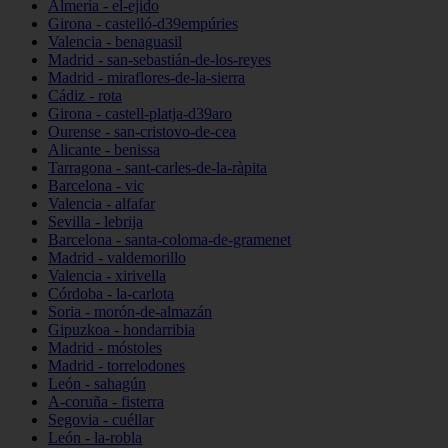
Almería - el-ejido
Girona - castelló-d39empúries
Valencia - benaguasil
Madrid - san-sebastián-de-los-reyes
Madrid - miraflores-de-la-sierra
Cádiz - rota
Girona - castell-platja-d39aro
Ourense - san-cristovo-de-cea
Alicante - benissa
Tarragona - sant-carles-de-la-ràpita
Barcelona - vic
Valencia - alfafar
Sevilla - lebrija
Barcelona - santa-coloma-de-gramenet
Madrid - valdemorillo
Valencia - xirivella
Córdoba - la-carlota
Soria - morón-de-almazán
Gipuzkoa - hondarribia
Madrid - móstoles
Madrid - torrelodones
León - sahagún
A-coruña - fisterra
Segovia - cuéllar
León - la-robla