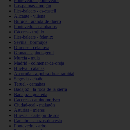
Pontevedra - pontevedra
Las-palmas - mogán
Illes-balears - es-castell
Alicante - villena
Burgos - aranda-de-duero
Pontevedra - cambados
Cáceres - trujillo
Illes-balears - felanitx
Sevilla - bormujos
Ourense - celanova
Granada - pinos-genil
Murcia - mula
Madrid - colmenar-de-oreja
Huelva - calañas
A-coruña - a-pobra-do-caramiñal
Segovia - chañe
Teruel - camañas
Badajoz - la-roca-de-la-sierra
Badajoz - guareña
Cáceres - caminomorisco
Ciudad-real - malagón
Asturias - mieres
Huesca - castejón-de-sos
Cantabria - hazas-de-cesto
Pontevedra - arbo