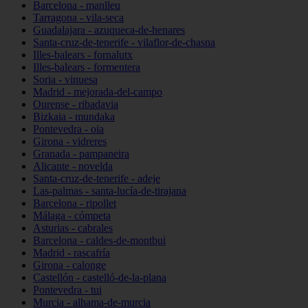
Barcelona - manlleu
Tarragona - vila-seca
Guadalajara - azuqueca-de-henares
Santa-cruz-de-tenerife - vilaflor-de-chasna
Illes-balears - fornalutx
Illes-balears - formentera
Soria - vinuesa
Madrid - mejorada-del-campo
Ourense - ribadavia
Bizkaia - mundaka
Pontevedra - oia
Girona - vidreres
Granada - pampaneira
Alicante - novelda
Santa-cruz-de-tenerife - adeje
Las-palmas - santa-lucía-de-tirajana
Barcelona - ripollet
Málaga - cómpeta
Asturias - cabrales
Barcelona - caldes-de-montbui
Madrid - rascafría
Girona - calonge
Castellón - castelló-de-la-plana
Pontevedra - tui
Murcia - alhama-de-murcia