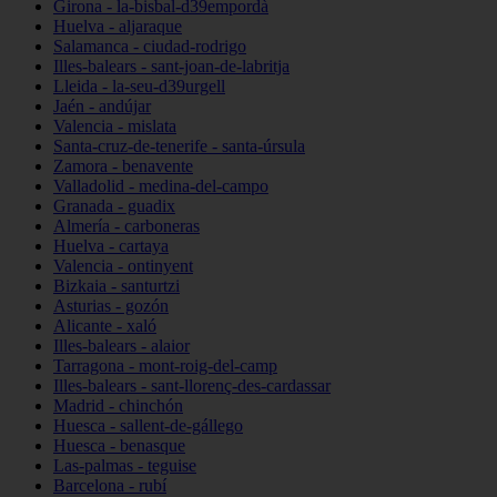
Girona - la-bisbal-d39empordà
Huelva - aljaraque
Salamanca - ciudad-rodrigo
Illes-balears - sant-joan-de-labritja
Lleida - la-seu-d39urgell
Jaén - andújar
Valencia - mislata
Santa-cruz-de-tenerife - santa-úrsula
Zamora - benavente
Valladolid - medina-del-campo
Granada - guadix
Almería - carboneras
Huelva - cartaya
Valencia - ontinyent
Bizkaia - santurtzi
Asturias - gozón
Alicante - xaló
Illes-balears - alaior
Tarragona - mont-roig-del-camp
Illes-balears - sant-llorenç-des-cardassar
Madrid - chinchón
Huesca - sallent-de-gállego
Huesca - benasque
Las-palmas - teguise
Barcelona - rubí