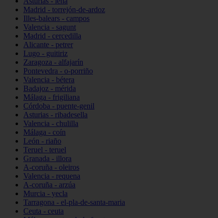
Asturias - lena
Madrid - torrejón-de-ardoz
Illes-balears - campos
Valencia - sagunt
Madrid - cercedilla
Alicante - petrer
Lugo - guitiriz
Zaragoza - alfajarín
Pontevedra - o-porriño
Valencia - bétera
Badajoz - mérida
Málaga - frigiliana
Córdoba - puente-genil
Asturias - ribadesella
Valencia - chulilla
Málaga - coín
León - riaño
Teruel - teruel
Granada - illora
A-coruña - oleiros
Valencia - requena
A-coruña - arzúa
Murcia - yecla
Tarragona - el-pla-de-santa-maria
Ceuta - ceuta