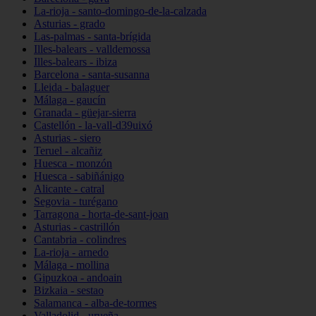
La-rioja - santo-domingo-de-la-calzada
Asturias - grado
Las-palmas - santa-brígida
Illes-balears - valldemossa
Illes-balears - ibiza
Barcelona - santa-susanna
Lleida - balaguer
Málaga - gaucín
Granada - güejar-sierra
Castellón - la-vall-d39uixó
Asturias - siero
Teruel - alcañiz
Huesca - monzón
Huesca - sabiñánigo
Alicante - catral
Segovia - turégano
Tarragona - horta-de-sant-joan
Asturias - castrillón
Cantabria - colindres
La-rioja - arnedo
Málaga - mollina
Gipuzkoa - andoain
Bizkaia - sestao
Salamanca - alba-de-tormes
Valladolid - urueña