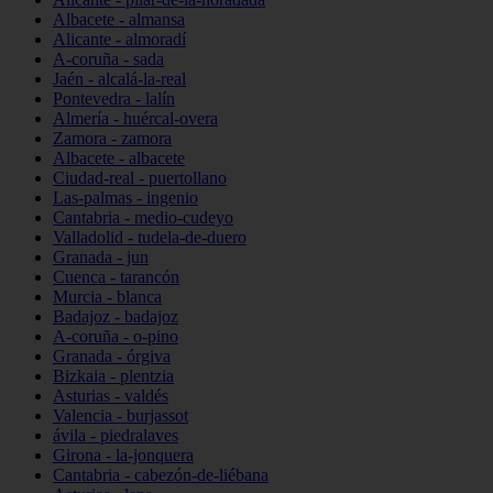
Albacete - almansa
Alicante - almoradí
A-coruña - sada
Jaén - alcalá-la-real
Pontevedra - lalín
Almería - huércal-overa
Zamora - zamora
Albacete - albacete
Ciudad-real - puertollano
Las-palmas - ingenio
Cantabria - medio-cudeyo
Valladolid - tudela-de-duero
Granada - jun
Cuenca - tarancón
Murcia - blanca
Badajoz - badajoz
A-coruña - o-pino
Granada - órgiva
Bizkaia - plentzia
Asturias - valdés
Valencia - burjassot
ávila - piedralaves
Girona - la-jonquera
Cantabria - cabezón-de-liébana