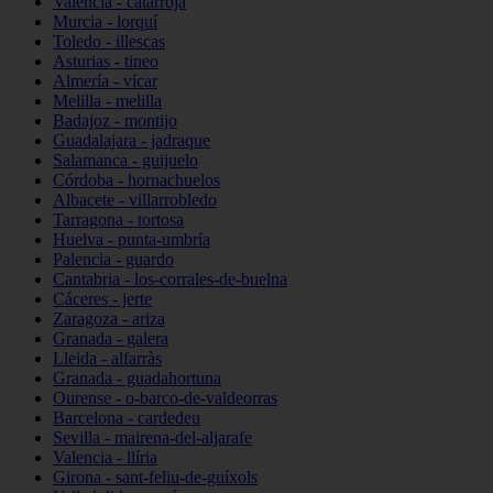
Valencia - catarroja
Murcia - lorquí
Toledo - illescas
Asturias - tineo
Almería - vícar
Melilla - melilla
Badajoz - montijo
Guadalajara - jadraque
Salamanca - guijuelo
Córdoba - hornachuelos
Albacete - villarrobledo
Tarragona - tortosa
Huelva - punta-umbría
Palencia - guardo
Cantabria - los-corrales-de-buelna
Cáceres - jerte
Zaragoza - ariza
Granada - galera
Lleida - alfarràs
Granada - guadahortuna
Ourense - o-barco-de-valdeorras
Barcelona - cardedeu
Sevilla - mairena-del-aljarafe
Valencia - llíria
Girona - sant-feliu-de-guíxols