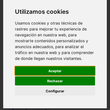
Valencia - valencia
Málaga - nerja
Utilizamos cookies
Girona - blanes
A-coruña - santiago-de-compostela
Málaga - marbella
Usamos cookies y otras técnicas de
Tarragona - tarragona
rastreo para mejorar tu experiencia de
Asturias - gijón
navegación en nuestra web, para
Girona - figueres
Alicante - santa-pola
mostrarte contenidos personalizados y
Madrid - leganés
anuncios adecuados, para analizar el
Almería - roquetas-de-mar
tráfico en nuestra web y para comprender
Girona - tossa-de-mar
Barcelona - sant-cugat-del-vallès
de donde llegan nuestros visitantes.
Alicante - l39alfàs-del-pi
Barcelona - vilanova-i-la-geltrú
Illes-balears - alcúdia
Aceptar
Castellón - peñíscola
Barcelona - mataró
Rechazar
ávila - ávila
Illes-balears - sant-antoni-de-portmany
Configurar
Illes-balears - sant-josep-de-sa-talaia
Tarragona - reus
Barcelona - badalona
Santa-cruz-de-tenerife - san-cristóbal-de-la-laguna