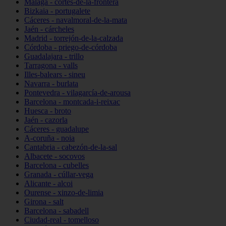
Málaga - cortes-de-la-frontera
Bizkaia - portugalete
Cáceres - navalmoral-de-la-mata
Jaén - cárcheles
Madrid - torrejón-de-la-calzada
Córdoba - priego-de-córdoba
Guadalajara - trillo
Tarragona - valls
Illes-balears - sineu
Navarra - burlata
Pontevedra - vilagarcía-de-arousa
Barcelona - montcada-i-reixac
Huesca - broto
Jaén - cazorla
Cáceres - guadalupe
A-coruña - noia
Cantabria - cabezón-de-la-sal
Albacete - socovos
Barcelona - cubelles
Granada - cúllar-vega
Alicante - alcoi
Ourense - xinzo-de-limia
Girona - salt
Barcelona - sabadell
Ciudad-real - tomelloso