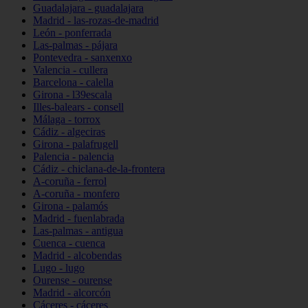
Guadalajara - guadalajara
Madrid - las-rozas-de-madrid
León - ponferrada
Las-palmas - pájara
Pontevedra - sanxenxo
Valencia - cullera
Barcelona - calella
Girona - l39escala
Illes-balears - consell
Málaga - torrox
Cádiz - algeciras
Girona - palafrugell
Palencia - palencia
Cádiz - chiclana-de-la-frontera
A-coruña - ferrol
A-coruña - monfero
Girona - palamós
Madrid - fuenlabrada
Las-palmas - antigua
Cuenca - cuenca
Madrid - alcobendas
Lugo - lugo
Ourense - ourense
Madrid - alcorcón
Cáceres - cáceres