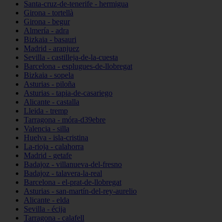
Santa-cruz-de-tenerife - hermigua
Girona - tortellà
Girona - begur
Almería - adra
Bizkaia - basauri
Madrid - aranjuez
Sevilla - castilleja-de-la-cuesta
Barcelona - esplugues-de-llobregat
Bizkaia - sopela
Asturias - piloña
Asturias - tapia-de-casariego
Alicante - castalla
Lleida - tremp
Tarragona - móra-d39ebre
Valencia - silla
Huelva - isla-cristina
La-rioja - calahorra
Madrid - getafe
Badajoz - villanueva-del-fresno
Badajoz - talavera-la-real
Barcelona - el-prat-de-llobregat
Asturias - san-martín-del-rey-aurelio
Alicante - elda
Sevilla - écija
Tarragona - calafell