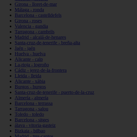
Girona - lloret-de-mar
Málaga - ronda
Barcelona - castelldefels
Girona - roses
Valencia - gandia
Tarragona - cambrils
Madrid - alcalá-de-henares
Santa-cruz-de-tenerife - breña-alta
Jaén - jaén
Huelva - huelva
Alicante - calp
La-rioja - logroño
Cádiz - jerez-de-la-frontera
Lleida - lleida
Alicante - xàbia
Burgos - burgos
Santa-cruz-de-tenerife - puerto-de-la-cruz
Almería - almería
Barcelona - terrassa
Tarragona - salou
Toledo - toledo
Barcelona - sitges
álava - vitoria-gasteiz
Bizkaia - bilbao
Madrid - tres-cantos