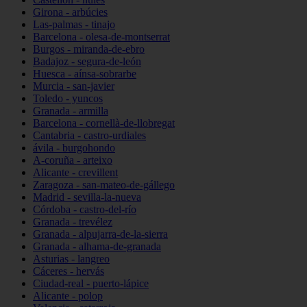
Girona - arbúcies
Las-palmas - tinajo
Barcelona - olesa-de-montserrat
Burgos - miranda-de-ebro
Badajoz - segura-de-león
Huesca - aínsa-sobrarbe
Murcia - san-javier
Toledo - yuncos
Granada - armilla
Barcelona - cornellà-de-llobregat
Cantabria - castro-urdiales
ávila - burgohondo
A-coruña - arteixo
Alicante - crevillent
Zaragoza - san-mateo-de-gállego
Madrid - sevilla-la-nueva
Córdoba - castro-del-río
Granada - trevélez
Granada - alpujarra-de-la-sierra
Granada - alhama-de-granada
Asturias - langreo
Cáceres - hervás
Ciudad-real - puerto-lápice
Alicante - polop