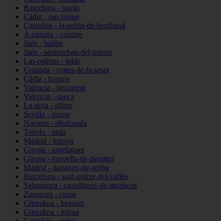
Barcelona - navàs
Cádiz - san-roque
Castellón - la-pobla-de-benifassà
A-coruña - cambre
Jaén - bailén
Jaén - santisteban-del-puerto
Las-palmas - telde
Granada - cenes-de-la-vega
Cádiz - bornos
Valencia - bocairent
Valencia - sueca
La-rioja - alfaro
Sevilla - osuna
Navarra - ribaforada
Toledo - urda
Madrid - lozoya
Girona - argelaguer
Girona - torroella-de-montgrí
Madrid - daganzo-de-arriba
Barcelona - sant-quirze-del-vallès
Salamanca - castellanos-de-moriscos
Zaragoza - caspe
Gipuzkoa - beasain
Gipuzkoa - tolosa
Castellón - nules