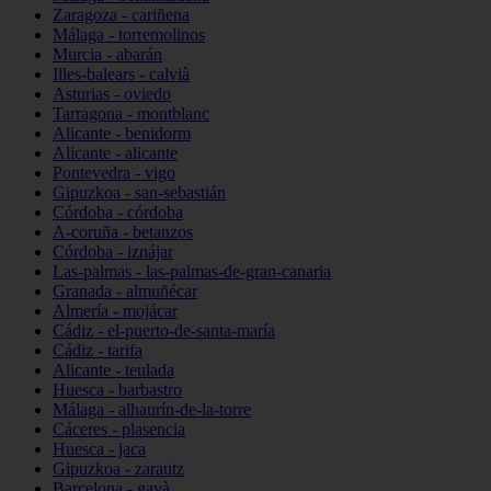
Zaragoza - cariñena
Málaga - torremolinos
Murcia - abarán
Illes-balears - calvià
Asturias - oviedo
Tarragona - montblanc
Alicante - benidorm
Alicante - alicante
Pontevedra - vigo
Gipuzkoa - san-sebastián
Córdoba - córdoba
A-coruña - betanzos
Córdoba - iznájar
Las-palmas - las-palmas-de-gran-canaria
Granada - almuñécar
Almería - mojácar
Cádiz - el-puerto-de-santa-maría
Cádiz - tarifa
Alicante - teulada
Huesca - barbastro
Málaga - alhaurín-de-la-torre
Cáceres - plasencia
Huesca - jaca
Gipuzkoa - zarautz
Barcelona - gavà