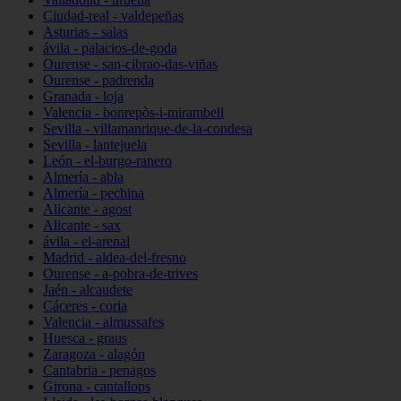
Ciudad-real - valdepeñas
Asturias - salas
ávila - palacios-de-goda
Ourense - san-cibrao-das-viñas
Ourense - padrenda
Granada - loja
Valencia - bonrepòs-i-mirambell
Sevilla - villamanrique-de-la-condesa
Sevilla - lantejuela
León - el-burgo-ranero
Almería - abla
Almería - pechina
Alicante - agost
Alicante - sax
ávila - el-arenal
Madrid - aldea-del-fresno
Ourense - a-pobra-de-trives
Jaén - alcaudete
Cáceres - coria
Valencia - almussafes
Huesca - graus
Zaragoza - alagón
Cantabria - penagos
Girona - cantallops