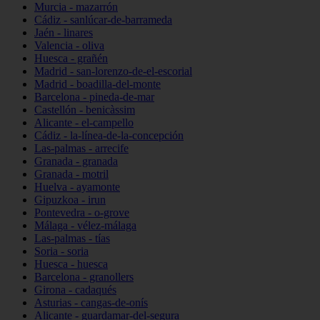
Murcia - mazarrón
Cádiz - sanlúcar-de-barrameda
Jaén - linares
Valencia - oliva
Huesca - grañén
Madrid - san-lorenzo-de-el-escorial
Madrid - boadilla-del-monte
Barcelona - pineda-de-mar
Castellón - benicàssim
Alicante - el-campello
Cádiz - la-línea-de-la-concepción
Las-palmas - arrecife
Granada - granada
Granada - motril
Huelva - ayamonte
Gipuzkoa - irun
Pontevedra - o-grove
Málaga - vélez-málaga
Las-palmas - tías
Soria - soria
Huesca - huesca
Barcelona - granollers
Girona - cadaqués
Asturias - cangas-de-onís
Alicante - guardamar-del-segura