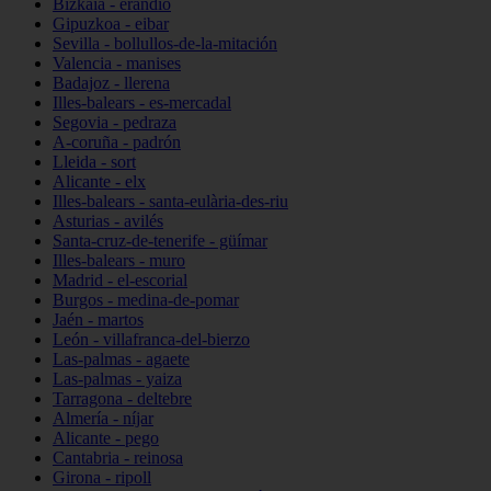
Bizkaia - erandio
Gipuzkoa - eibar
Sevilla - bollullos-de-la-mitación
Valencia - manises
Badajoz - llerena
Illes-balears - es-mercadal
Segovia - pedraza
A-coruña - padrón
Lleida - sort
Alicante - elx
Illes-balears - santa-eulària-des-riu
Asturias - avilés
Santa-cruz-de-tenerife - güímar
Illes-balears - muro
Madrid - el-escorial
Burgos - medina-de-pomar
Jaén - martos
León - villafranca-del-bierzo
Las-palmas - agaete
Las-palmas - yaiza
Tarragona - deltebre
Almería - níjar
Alicante - pego
Cantabria - reinosa
Girona - ripoll