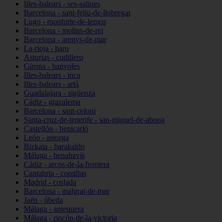
Illes-balears - ses-salines
Barcelona - sant-feliu-de-llobregat
Lugo - monforte-de-lemos
Barcelona - molins-de-rei
Barcelona - arenys-de-mar
La-rioja - haro
Asturias - cudillero
Girona - banyoles
Illes-balears - inca
Illes-balears - artà
Guadalajara - sigüenza
Cádiz - grazalema
Barcelona - sant-celoni
Santa-cruz-de-tenerife - san-miguel-de-abona
Castellón - benicarló
León - astorga
Bizkaia - barakaldo
Málaga - benahavís
Cádiz - arcos-de-la-frontera
Cantabria - comillas
Madrid - coslada
Barcelona - malgrat-de-mar
Jaén - úbeda
Málaga - antequera
Málaga - rincón-de-la-victoria