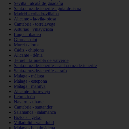
Sevilla - alcalá-de-guadaíra
Santa-cruz-de-tenerife - guía-de-isora
Madrid - collado-villalba
Alicante - la-vila-joiosa
Cantabria - torrelavega
Asturias - villaviciosa
Lugo - ribadeo
Girona - olot
Murcia - lorca
Cádiz - chipiona
Alicante - dénia
Teruel - la-puebla-de-valverde
Santa-cruz-de-tenerife - santa-cruz-de-tenerife
Santa-cruz-de-tenerife - arafo
Málaga - málaga
Málaga - estepona
Málaga - manilva
Alicante - torrevieja
León - león
Navarra - uharte
Cantabria - santander
Salamanca - salamanca
Bizkaia - getxo
Valladolid - valladolid
Málaga - benalmádena