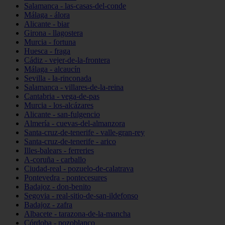
Salamanca - las-casas-del-conde
Málaga - álora
Alicante - biar
Girona - llagostera
Murcia - fortuna
Huesca - fraga
Cádiz - vejer-de-la-frontera
Málaga - alcaucín
Sevilla - la-rinconada
Salamanca - villares-de-la-reina
Cantabria - vega-de-pas
Murcia - los-alcázares
Alicante - san-fulgencio
Almería - cuevas-del-almanzora
Santa-cruz-de-tenerife - valle-gran-rey
Santa-cruz-de-tenerife - arico
Illes-balears - ferreries
A-coruña - carballo
Ciudad-real - pozuelo-de-calatrava
Pontevedra - pontecesures
Badajoz - don-benito
Segovia - real-sitio-de-san-ildefonso
Badajoz - zafra
Albacete - tarazona-de-la-mancha
Córdoba - pozoblanco