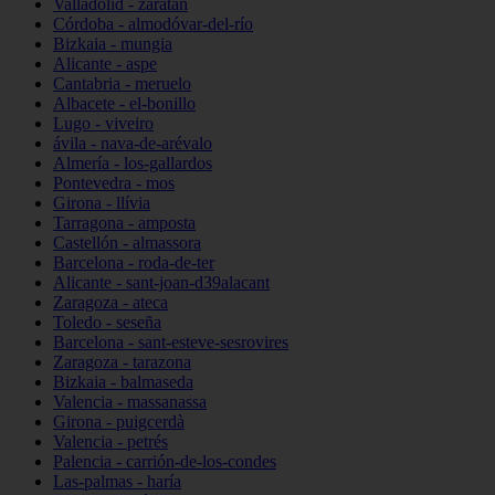
Valladolid - zaratán
Córdoba - almodóvar-del-río
Bizkaia - mungia
Alicante - aspe
Cantabria - meruelo
Albacete - el-bonillo
Lugo - viveiro
ávila - nava-de-arévalo
Almería - los-gallardos
Pontevedra - mos
Girona - llívia
Tarragona - amposta
Castellón - almassora
Barcelona - roda-de-ter
Alicante - sant-joan-d39alacant
Zaragoza - ateca
Toledo - seseña
Barcelona - sant-esteve-sesrovires
Zaragoza - tarazona
Bizkaia - balmaseda
Valencia - massanassa
Girona - puigcerdà
Valencia - petrés
Palencia - carrión-de-los-condes
Las-palmas - haría