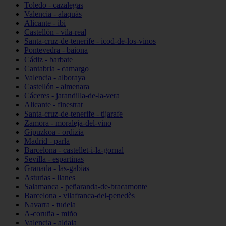
Toledo - cazalegas
Valencia - alaquàs
Alicante - ibi
Castellón - vila-real
Santa-cruz-de-tenerife - icod-de-los-vinos
Pontevedra - baiona
Cádiz - barbate
Cantabria - camargo
Valencia - alboraya
Castellón - almenara
Cáceres - jarandilla-de-la-vera
Alicante - finestrat
Santa-cruz-de-tenerife - tijarafe
Zamora - moraleja-del-vino
Gipuzkoa - ordizia
Madrid - parla
Barcelona - castellet-i-la-gornal
Sevilla - espartinas
Granada - las-gabias
Asturias - llanes
Salamanca - peñaranda-de-bracamonte
Barcelona - vilafranca-del-penedès
Navarra - tudela
A-coruña - miño
Valencia - aldaia