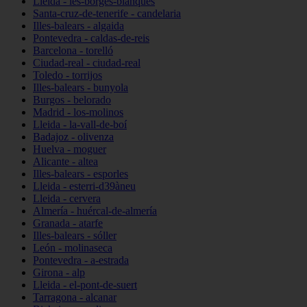
Lleida - les-borges-blanques
Santa-cruz-de-tenerife - candelaria
Illes-balears - algaida
Pontevedra - caldas-de-reis
Barcelona - torelló
Ciudad-real - ciudad-real
Toledo - torrijos
Illes-balears - bunyola
Burgos - belorado
Madrid - los-molinos
Lleida - la-vall-de-boí
Badajoz - olivenza
Huelva - moguer
Alicante - altea
Illes-balears - esporles
Lleida - esterri-d39àneu
Lleida - cervera
Almería - huércal-de-almería
Granada - atarfe
Illes-balears - sóller
León - molinaseca
Pontevedra - a-estrada
Girona - alp
Lleida - el-pont-de-suert
Tarragona - alcanar