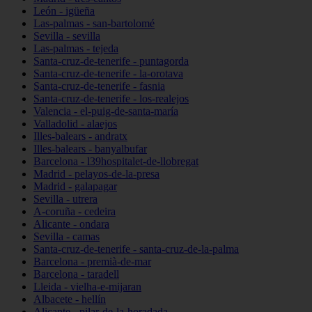
León - igüeña
Las-palmas - san-bartolomé
Sevilla - sevilla
Las-palmas - tejeda
Santa-cruz-de-tenerife - puntagorda
Santa-cruz-de-tenerife - la-orotava
Santa-cruz-de-tenerife - fasnia
Santa-cruz-de-tenerife - los-realejos
Valencia - el-puig-de-santa-maría
Valladolid - alaejos
Illes-balears - andratx
Illes-balears - banyalbufar
Barcelona - l39hospitalet-de-llobregat
Madrid - pelayos-de-la-presa
Madrid - galapagar
Sevilla - utrera
A-coruña - cedeira
Alicante - ondara
Sevilla - camas
Santa-cruz-de-tenerife - santa-cruz-de-la-palma
Barcelona - premià-de-mar
Barcelona - taradell
Lleida - vielha-e-mijaran
Albacete - hellín
Alicante - pilar-de-la-horadada