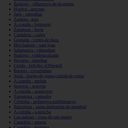
Badajoz - villanueva-de-la-serena
Huelva - aracena
Jaén - mengíbar
Zamora - toro
A-coruña - boimorto
Zaragoza - borja
Cantabria - cartes
Granada - cortes-de-baza
Illes-balears - sant-joan
Salamanca - vitigudino
Badajoz - valdelacalzada
Navarra - esteribar
Lleida - bell-lloc-d39urgell
Burgos - covarrubias
Soria - burgo-de-osma-ciudad-de-osma
A-coruña - melide
Segovia - segovia
A-coruña - ponteceso
Tarragona - camarles
Córdoba - peñarroya-pueblonuevo
Barcelona - santa-margarida-de-montbui
A-coruña - a-laracha
Las-palmas - vega-de-san-mateo
Castellón - orpesa
Castellón - burriana