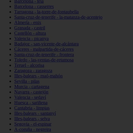
Barcelona - teià
Barcelona - casserres
Tarragona - la-torre-de-fontaubella
Santa-cruz-de-tenerife - la-matanza-de-acentejo
Almería - enix
Granada - castril
Castellón - altura
Valencia - picanya
Badajoz - san-vicente-de-alcántara
Cáceres - malpartida-de-cáceres
Santa-cruz-de-tenerife - frontera
Toledo - las-ventas-de-retamosa
Teruel - alcorisa
Zaragoza - zaragoza
Illes-balears - maó-mahón
Sevilla - pilas
Murcia - cartagena
Navarra - castejón
Valencia - sedaví
Huesca - sariñena
Cantabria - limpias
Illes-balears - santanyí
Illes-balears - selva
Segovia - el-espinar
A-coruña - negreira