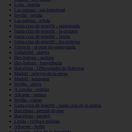
León - igüeña
Las-palmas - san-bartolomé
Sevilla - sevilla
Las-palmas - tejeda
Santa-cruz-de-tenerife - puntagorda
Santa-cruz-de-tenerife - la-orotava
Santa-cruz-de-tenerife - fasnia
Santa-cruz-de-tenerife - los-realejos
Valencia - el-puig-de-santa-maría
Valladolid - alaejos
Illes-balears - andratx
Illes-balears - banyalbufar
Barcelona - l39hospitalet-de-llobregat
Madrid - pelayos-de-la-presa
Madrid - galapagar
Sevilla - utrera
A-coruña - cedeira
Alicante - ondara
Sevilla - camas
Santa-cruz-de-tenerife - santa-cruz-de-la-palma
Barcelona - premià-de-mar
Barcelona - taradell
Lleida - vielha-e-mijaran
Albacete - hellín
Alicante - pilar-de-la-horadada