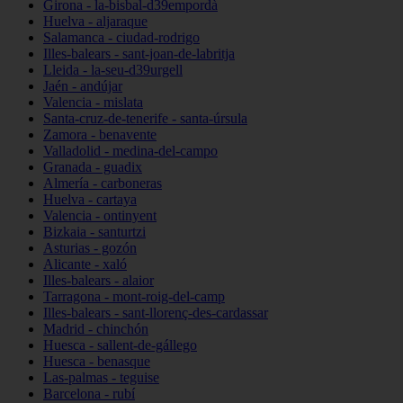
Girona - la-bisbal-d39empordà
Huelva - aljaraque
Salamanca - ciudad-rodrigo
Illes-balears - sant-joan-de-labritja
Lleida - la-seu-d39urgell
Jaén - andújar
Valencia - mislata
Santa-cruz-de-tenerife - santa-úrsula
Zamora - benavente
Valladolid - medina-del-campo
Granada - guadix
Almería - carboneras
Huelva - cartaya
Valencia - ontinyent
Bizkaia - santurtzi
Asturias - gozón
Alicante - xaló
Illes-balears - alaior
Tarragona - mont-roig-del-camp
Illes-balears - sant-llorenç-des-cardassar
Madrid - chinchón
Huesca - sallent-de-gállego
Huesca - benasque
Las-palmas - teguise
Barcelona - rubí