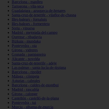
Barcelona - manlleu
Tarragona - vila-seca
Guadalajara - azuqueca-de-henares
Santa-cruz-de-tenerife - vilaflor-de-chasna
Illes-balears - fornalutx
Illes-balears - formentera
Soria - vinuesa
Madrid - mejorada-del-campo
Ourense - ribadavia
Bizkaia - mundaka
Pontevedra - oia
Girona - vidreres
Granada - pampaneira
Alicante - novelda
Santa-cruz-de-tenerife - adeje
Las-palmas - santa-lucía-de-tirajana
Barcelona - ripollet
Málaga - cómpeta
Asturias - cabrales
Barcelona - caldes-de-montbui
Madrid - rascafría
Girona - calonge
Castellón - castelló-de-la-plana
Pontevedra - tui
Murcia - alhama-de-murcia