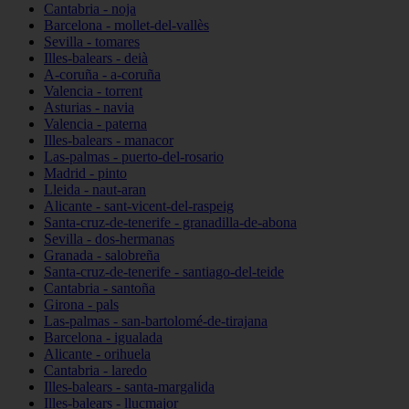
Cantabria - noja
Barcelona - mollet-del-vallès
Sevilla - tomares
Illes-balears - deià
A-coruña - a-coruña
Valencia - torrent
Asturias - navia
Valencia - paterna
Illes-balears - manacor
Las-palmas - puerto-del-rosario
Madrid - pinto
Lleida - naut-aran
Alicante - sant-vicent-del-raspeig
Santa-cruz-de-tenerife - granadilla-de-abona
Sevilla - dos-hermanas
Granada - salobreña
Santa-cruz-de-tenerife - santiago-del-teide
Cantabria - santoña
Girona - pals
Las-palmas - san-bartolomé-de-tirajana
Barcelona - igualada
Alicante - orihuela
Cantabria - laredo
Illes-balears - santa-margalida
Illes-balears - llucmajor