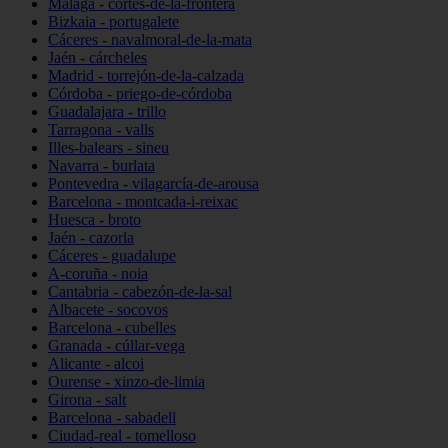
Málaga - cortes-de-la-frontera
Bizkaia - portugalete
Cáceres - navalmoral-de-la-mata
Jaén - cárcheles
Madrid - torrejón-de-la-calzada
Córdoba - priego-de-córdoba
Guadalajara - trillo
Tarragona - valls
Illes-balears - sineu
Navarra - burlata
Pontevedra - vilagarcía-de-arousa
Barcelona - montcada-i-reixac
Huesca - broto
Jaén - cazorla
Cáceres - guadalupe
A-coruña - noia
Cantabria - cabezón-de-la-sal
Albacete - socovos
Barcelona - cubelles
Granada - cúllar-vega
Alicante - alcoi
Ourense - xinzo-de-limia
Girona - salt
Barcelona - sabadell
Ciudad-real - tomelloso