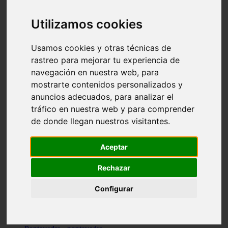
Valencia - valencia
Málaga - nerja
Utilizamos cookies
Girona - blanes
A-coruña - santiago-de-compostela
Málaga - marbella
Usamos cookies y otras técnicas de
Tarragona - tarragona
rastreo para mejorar tu experiencia de
Asturias - gijón
navegación en nuestra web, para
Girona - figueres
Alicante - santa-pola
mostrarte contenidos personalizados y
Madrid - leganés
anuncios adecuados, para analizar el
Almería - roquetas-de-mar
tráfico en nuestra web y para comprender
Girona - tossa-de-mar
Barcelona - sant-cugat-del-vallès
de donde llegan nuestros visitantes.
Alicante - l39alfàs-del-pi
Barcelona - vilanova-i-la-geltrú
Illes-balears - alcúdia
Aceptar
Castellón - peñíscola
Barcelona - mataró
Rechazar
ávila - ávila
Illes-balears - sant-antoni-de-portmany
Configurar
Illes-balears - sant-josep-de-sa-talaia
Tarragona - reus
Barcelona - badalona
Santa-cruz-de-tenerife - san-cristóbal-de-la-laguna