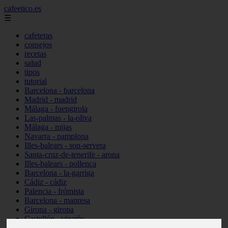
cafeetico.es
☰
cafeteras
consejos
recetas
salud
tipos
tutorial
Barcelona - barcelona
Madrid - madrid
Málaga - fuengirola
Las-palmas - la-oliva
Málaga - mijas
Navarra - pamplona
Illes-balears - son-servera
Santa-cruz-de-tenerife - arona
Illes-balears - pollença
Barcelona - la-garriga
Cádiz - cádiz
Palencia - frómista
Barcelona - manresa
Girona - girona
Castellón - vinaròs
Illes-balears - capdepera