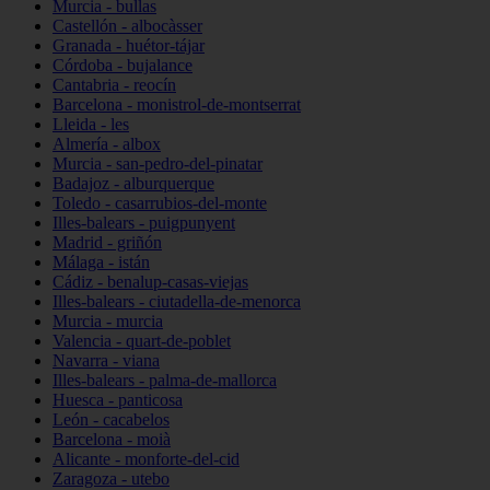
Murcia - bullas
Castellón - albocàsser
Granada - huétor-tájar
Córdoba - bujalance
Cantabria - reocín
Barcelona - monistrol-de-montserrat
Lleida - les
Almería - albox
Murcia - san-pedro-del-pinatar
Badajoz - alburquerque
Toledo - casarrubios-del-monte
Illes-balears - puigpunyent
Madrid - griñón
Málaga - istán
Cádiz - benalup-casas-viejas
Illes-balears - ciutadella-de-menorca
Murcia - murcia
Valencia - quart-de-poblet
Navarra - viana
Illes-balears - palma-de-mallorca
Huesca - panticosa
León - cacabelos
Barcelona - moià
Alicante - monforte-del-cid
Zaragoza - utebo