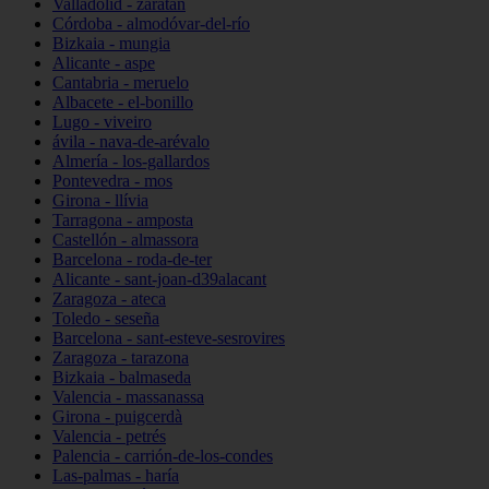
Valladolid - zaratán
Córdoba - almodóvar-del-río
Bizkaia - mungia
Alicante - aspe
Cantabria - meruelo
Albacete - el-bonillo
Lugo - viveiro
ávila - nava-de-arévalo
Almería - los-gallardos
Pontevedra - mos
Girona - llívia
Tarragona - amposta
Castellón - almassora
Barcelona - roda-de-ter
Alicante - sant-joan-d39alacant
Zaragoza - ateca
Toledo - seseña
Barcelona - sant-esteve-sesrovires
Zaragoza - tarazona
Bizkaia - balmaseda
Valencia - massanassa
Girona - puigcerdà
Valencia - petrés
Palencia - carrión-de-los-condes
Las-palmas - haría