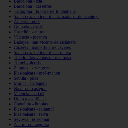
Barcelona - teià
Barcelona - casserres
Tarragona - la-torre-de-fontaubella
Santa-cruz-de-tenerife - la-matanza-de-acentejo
Almería - enix
Granada - castril
Castellón - altura
Valencia - picanya
Badajoz - san-vicente-de-alcántara
Cáceres - malpartida-de-cáceres
Santa-cruz-de-tenerife - frontera
Toledo - las-ventas-de-retamosa
Teruel - alcorisa
Zaragoza - zaragoza
Illes-balears - maó-mahón
Sevilla - pilas
Murcia - cartagena
Navarra - castejón
Valencia - sedaví
Huesca - sariñena
Cantabria - limpias
Illes-balears - santanyí
Illes-balears - selva
Segovia - el-espinar
A-coruña - negreira