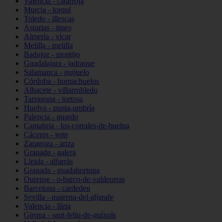
Valencia - catarroja
Murcia - lorquí
Toledo - illescas
Asturias - tineo
Almería - vícar
Melilla - melilla
Badajoz - montijo
Guadalajara - jadraque
Salamanca - guijuelo
Córdoba - hornachuelos
Albacete - villarrobledo
Tarragona - tortosa
Huelva - punta-umbría
Palencia - guardo
Cantabria - los-corrales-de-buelna
Cáceres - jerte
Zaragoza - ariza
Granada - galera
Lleida - alfarràs
Granada - guadahortuna
Ourense - o-barco-de-valdeorras
Barcelona - cardedeu
Sevilla - mairena-del-aljarafe
Valencia - llíria
Girona - sant-feliu-de-guíxols