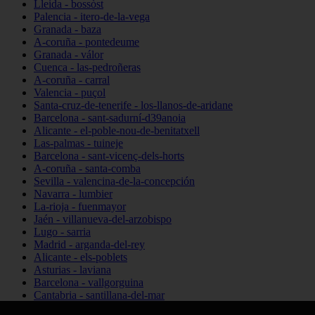
Lleida - bossòst
Palencia - itero-de-la-vega
Granada - baza
A-coruña - pontedeume
Granada - válor
Cuenca - las-pedroñeras
A-coruña - carral
Valencia - puçol
Santa-cruz-de-tenerife - los-llanos-de-aridane
Barcelona - sant-sadurní-d39anoia
Alicante - el-poble-nou-de-benitatxell
Las-palmas - tuineje
Barcelona - sant-vicenç-dels-horts
A-coruña - santa-comba
Sevilla - valencina-de-la-concepción
Navarra - lumbier
La-rioja - fuenmayor
Jaén - villanueva-del-arzobispo
Lugo - sarria
Madrid - arganda-del-rey
Alicante - els-poblets
Asturias - laviana
Barcelona - vallgorguina
Cantabria - santillana-del-mar
Zamora - santa-maría-de-la-vega