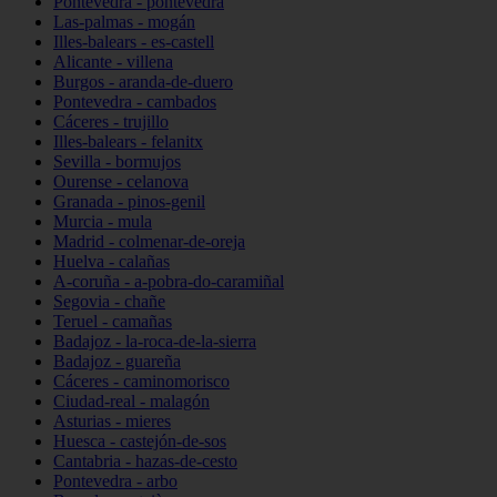
Pontevedra - pontevedra
Las-palmas - mogán
Illes-balears - es-castell
Alicante - villena
Burgos - aranda-de-duero
Pontevedra - cambados
Cáceres - trujillo
Illes-balears - felanitx
Sevilla - bormujos
Ourense - celanova
Granada - pinos-genil
Murcia - mula
Madrid - colmenar-de-oreja
Huelva - calañas
A-coruña - a-pobra-do-caramiñal
Segovia - chañe
Teruel - camañas
Badajoz - la-roca-de-la-sierra
Badajoz - guareña
Cáceres - caminomorisco
Ciudad-real - malagón
Asturias - mieres
Huesca - castejón-de-sos
Cantabria - hazas-de-cesto
Pontevedra - arbo