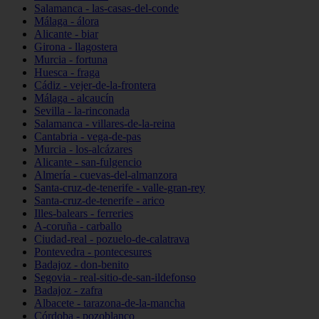
Salamanca - las-casas-del-conde
Málaga - álora
Alicante - biar
Girona - llagostera
Murcia - fortuna
Huesca - fraga
Cádiz - vejer-de-la-frontera
Málaga - alcaucín
Sevilla - la-rinconada
Salamanca - villares-de-la-reina
Cantabria - vega-de-pas
Murcia - los-alcázares
Alicante - san-fulgencio
Almería - cuevas-del-almanzora
Santa-cruz-de-tenerife - valle-gran-rey
Santa-cruz-de-tenerife - arico
Illes-balears - ferreries
A-coruña - carballo
Ciudad-real - pozuelo-de-calatrava
Pontevedra - pontecesures
Badajoz - don-benito
Segovia - real-sitio-de-san-ildefonso
Badajoz - zafra
Albacete - tarazona-de-la-mancha
Córdoba - pozoblanco