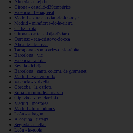
Almería - el-ejido
Girona - castelló-d39empúries
Valencia - benaguasil
Madrid - san-sebastián-de-los-reyes
Madrid - miraflores-de-la-sierra
Cádiz - rota
Girona - castell-platja-d39aro
Ourense - san-cristovo-de-cea
Alicante - benissa
Tarragona - sant-carles-de-la-ràpita
Barcelona - vic
Valencia - alfafar
Sevilla - lebrija
Barcelona - santa-coloma-de-gramenet
Madrid - valdemorillo
Valencia - xirivella
Córdoba - la-carlota
Soria - morón-de-almazán
Gipuzkoa - hondarribia
Madrid - móstoles
Madrid - torrelodones
León - sahagún
A-coruña - fisterra
Segovia - cuéllar
León - la-robla