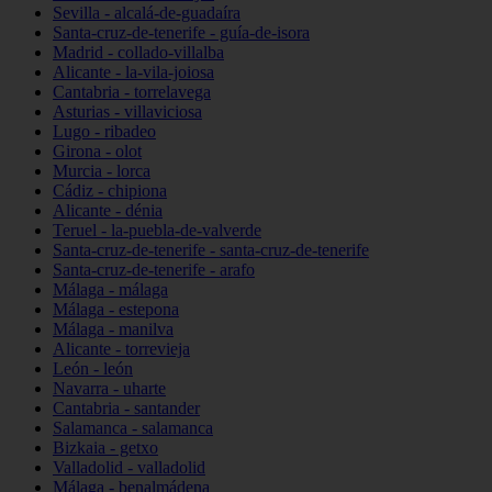
Sevilla - alcalá-de-guadaíra
Santa-cruz-de-tenerife - guía-de-isora
Madrid - collado-villalba
Alicante - la-vila-joiosa
Cantabria - torrelavega
Asturias - villaviciosa
Lugo - ribadeo
Girona - olot
Murcia - lorca
Cádiz - chipiona
Alicante - dénia
Teruel - la-puebla-de-valverde
Santa-cruz-de-tenerife - santa-cruz-de-tenerife
Santa-cruz-de-tenerife - arafo
Málaga - málaga
Málaga - estepona
Málaga - manilva
Alicante - torrevieja
León - león
Navarra - uharte
Cantabria - santander
Salamanca - salamanca
Bizkaia - getxo
Valladolid - valladolid
Málaga - benalmádena