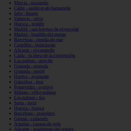
Murcia - mazarrón
Cádiz - sanlúcar-de-barrameda
Jaén - linares
Valencia - oliva
Huesca - grañén
Madrid - san-lorenzo-de-el-escorial
Madrid - boadilla-del-monte
Barcelona - pineda-de-mar
Castellón - benicàssim
Alicante - el-campello
Cádiz - la-línea-de-la-concepción
Las-palmas - arrecife
Granada - granada
Granada - motril
Huelva - ayamonte
Gipuzkoa - irun
Pontevedra - o-grove
Málaga - vélez-málaga
Las-palmas - tías
Soria - soria
Huesca - huesca
Barcelona - granollers
Girona - cadaqués
Asturias - cangas-de-onís
Alicante - guardamar-del-segura