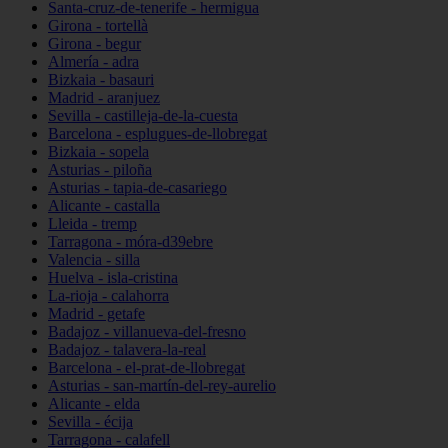
Santa-cruz-de-tenerife - hermigua
Girona - tortellà
Girona - begur
Almería - adra
Bizkaia - basauri
Madrid - aranjuez
Sevilla - castilleja-de-la-cuesta
Barcelona - esplugues-de-llobregat
Bizkaia - sopela
Asturias - piloña
Asturias - tapia-de-casariego
Alicante - castalla
Lleida - tremp
Tarragona - móra-d39ebre
Valencia - silla
Huelva - isla-cristina
La-rioja - calahorra
Madrid - getafe
Badajoz - villanueva-del-fresno
Badajoz - talavera-la-real
Barcelona - el-prat-de-llobregat
Asturias - san-martín-del-rey-aurelio
Alicante - elda
Sevilla - écija
Tarragona - calafell