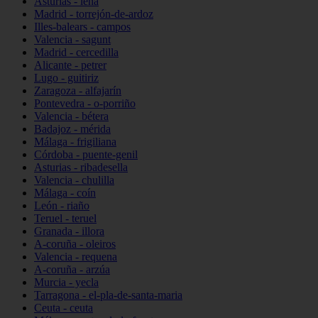
Asturias - lena
Madrid - torrejón-de-ardoz
Illes-balears - campos
Valencia - sagunt
Madrid - cercedilla
Alicante - petrer
Lugo - guitiriz
Zaragoza - alfajarín
Pontevedra - o-porriño
Valencia - bétera
Badajoz - mérida
Málaga - frigiliana
Córdoba - puente-genil
Asturias - ribadesella
Valencia - chulilla
Málaga - coín
León - riaño
Teruel - teruel
Granada - illora
A-coruña - oleiros
Valencia - requena
A-coruña - arzúa
Murcia - yecla
Tarragona - el-pla-de-santa-maria
Ceuta - ceuta