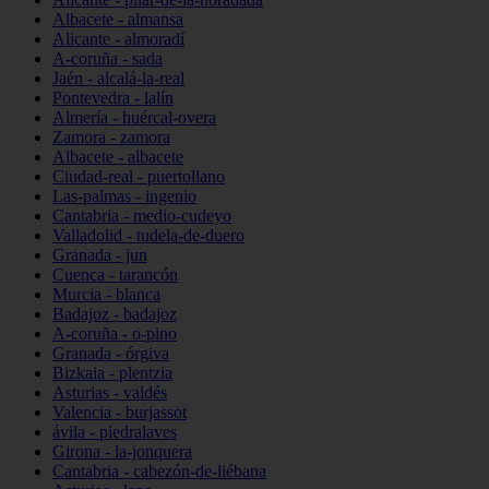
Albacete - almansa
Alicante - almoradí
A-coruña - sada
Jaén - alcalá-la-real
Pontevedra - lalín
Almería - huércal-overa
Zamora - zamora
Albacete - albacete
Ciudad-real - puertollano
Las-palmas - ingenio
Cantabria - medio-cudeyo
Valladolid - tudela-de-duero
Granada - jun
Cuenca - tarancón
Murcia - blanca
Badajoz - badajoz
A-coruña - o-pino
Granada - órgiva
Bizkaia - plentzia
Asturias - valdés
Valencia - burjassot
ávila - piedralaves
Girona - la-jonquera
Cantabria - cabezón-de-liébana