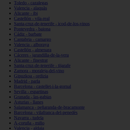
Toledo - cazalegas
Valencia - alaquàs
Alicante - ibi
Castellón - vila-real
Santa-cruz-de-tenerife - icod-de-los-vinos
Pontevedra - baiona
Cádiz - barbate
Cantabria - camargo
Valencia - alboraya
Castellón - almenara
Cáceres - jarandilla-de-la-vera
Alicante - finestrat
Santa-cruz-de-tenerife - tijarafe
Zamora - moraleja-del-vino
Gipuzkoa - ordizia
Madrid - parla
Barcelona - castellet-i-la-gornal
Sevilla - espartinas
Granada - las-gabias
Asturias - llanes
Salamanca - peñaranda-de-bracamonte
Barcelona - vilafranca-del-penedès
Navarra - tudela
A-coruña - miño
Valencia - aldaia