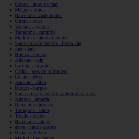
Girona - lloret-de-mar
Málaga - ronda
Barcelona - castelldefels
Girona - roses
Valencia - gandia
Tarragona - cambrils
Madrid - alcalá-de-henares
Santa-cruz-de-tenerife - breña-alta
Jaén - jaén
Huelva - huelva
Alicante - calp
La-rioja - logroño
Cádiz - jerez-de-la-frontera
Lleida - lleida
Alicante - xàbia
Burgos - burgos
Santa-cruz-de-tenerife - puerto-de-la-cruz
Almería - almería
Barcelona - terrassa
Tarragona - salou
Toledo - toledo
Barcelona - sitges
álava - vitoria-gasteiz
Bizkaia - bilbao
Madrid - tres-cantos