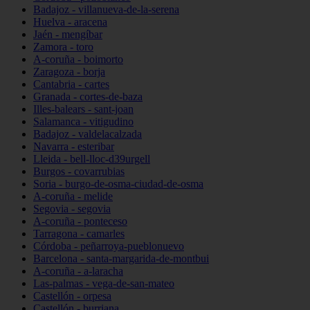
Badajoz - villanueva-de-la-serena
Huelva - aracena
Jaén - mengíbar
Zamora - toro
A-coruña - boimorto
Zaragoza - borja
Cantabria - cartes
Granada - cortes-de-baza
Illes-balears - sant-joan
Salamanca - vitigudino
Badajoz - valdelacalzada
Navarra - esteribar
Lleida - bell-lloc-d39urgell
Burgos - covarrubias
Soria - burgo-de-osma-ciudad-de-osma
A-coruña - melide
Segovia - segovia
A-coruña - ponteceso
Tarragona - camarles
Córdoba - peñarroya-pueblonuevo
Barcelona - santa-margarida-de-montbui
A-coruña - a-laracha
Las-palmas - vega-de-san-mateo
Castellón - orpesa
Castellón - burriana