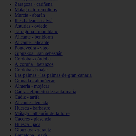
Zaragoza - cariñena
Málaga - torremolinos
Murcia - abarán
Illes-balears - calvià
Asturias - oviedo
Tarragona - montblanc
Alicante - benidorm
Alicante - alicante
Pontevedra - vigo
Gipuzkoa - san-sebastián
Córdoba - córdoba
A-coruña - betanzos
Córdoba - iznájar
Las-palmas - las-palmas-de-gran-canaria
Granada - almuñécar
Almería - mojácar
Cádiz - el-puerto-de-santa-maría
Cádiz - tarifa
Alicante - teulada
Huesca - barbastro
Málaga - alhaurín-de-la-torre
Cáceres - plasencia
Huesca - jaca
Gipuzkoa - zarautz
Barcelona - gavà