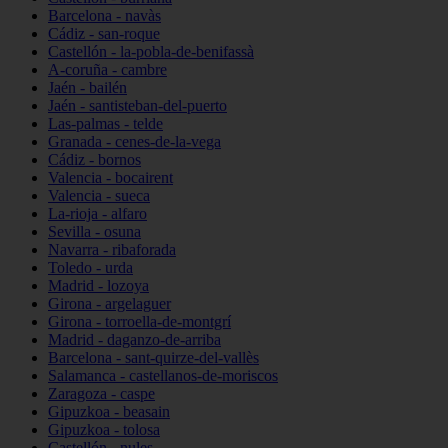
Barcelona - navàs
Cádiz - san-roque
Castellón - la-pobla-de-benifassà
A-coruña - cambre
Jaén - bailén
Jaén - santisteban-del-puerto
Las-palmas - telde
Granada - cenes-de-la-vega
Cádiz - bornos
Valencia - bocairent
Valencia - sueca
La-rioja - alfaro
Sevilla - osuna
Navarra - ribaforada
Toledo - urda
Madrid - lozoya
Girona - argelaguer
Girona - torroella-de-montgrí
Madrid - daganzo-de-arriba
Barcelona - sant-quirze-del-vallès
Salamanca - castellanos-de-moriscos
Zaragoza - caspe
Gipuzkoa - beasain
Gipuzkoa - tolosa
Castellón - nules