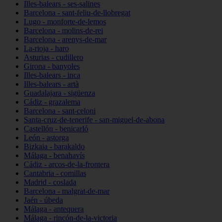
Illes-balears - ses-salines
Barcelona - sant-feliu-de-llobregat
Lugo - monforte-de-lemos
Barcelona - molins-de-rei
Barcelona - arenys-de-mar
La-rioja - haro
Asturias - cudillero
Girona - banyoles
Illes-balears - inca
Illes-balears - artà
Guadalajara - sigüenza
Cádiz - grazalema
Barcelona - sant-celoni
Santa-cruz-de-tenerife - san-miguel-de-abona
Castellón - benicarló
León - astorga
Bizkaia - barakaldo
Málaga - benahavís
Cádiz - arcos-de-la-frontera
Cantabria - comillas
Madrid - coslada
Barcelona - malgrat-de-mar
Jaén - úbeda
Málaga - antequera
Málaga - rincón-de-la-victoria