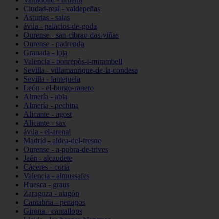
Ciudad-real - valdepeñas
Asturias - salas
ávila - palacios-de-goda
Ourense - san-cibrao-das-viñas
Ourense - padrenda
Granada - loja
Valencia - bonrepòs-i-mirambell
Sevilla - villamanrique-de-la-condesa
Sevilla - lantejuela
León - el-burgo-ranero
Almería - abla
Almería - pechina
Alicante - agost
Alicante - sax
ávila - el-arenal
Madrid - aldea-del-fresno
Ourense - a-pobra-de-trives
Jaén - alcaudete
Cáceres - coria
Valencia - almussafes
Huesca - graus
Zaragoza - alagón
Cantabria - penagos
Girona - cantallops