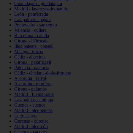
Guadalajara - guadalajara
Madrid - las-rozas-de-madrid
León - ponferrada
Las-palmas - pájara
Pontevedra - sanxenxo
Valencia - cullera
Barcelona - calella
Girona - l39escala
Illes-balears - consell
Málaga - torrox
Cádiz - algeciras
Girona - palafrugell
Palencia - palencia
Cádiz - chiclana-de-la-frontera
A-coruña - ferrol
A-coruña - monfero
Girona - palamós
Madrid - fuenlabrada
Las-palmas - antigua
Cuenca - cuenca
Madrid - alcobendas
Lugo - lugo
Ourense - ourense
Madrid - alcorcón
Cáceres - cáceres