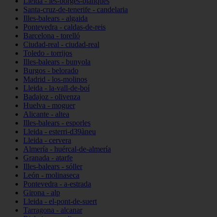
Lleida - les-borges-blanques
Santa-cruz-de-tenerife - candelaria
Illes-balears - algaida
Pontevedra - caldas-de-reis
Barcelona - torelló
Ciudad-real - ciudad-real
Toledo - torrijos
Illes-balears - bunyola
Burgos - belorado
Madrid - los-molinos
Lleida - la-vall-de-boí
Badajoz - olivenza
Huelva - moguer
Alicante - altea
Illes-balears - esporles
Lleida - esterri-d39àneu
Lleida - cervera
Almería - huércal-de-almería
Granada - atarfe
Illes-balears - sóller
León - molinaseca
Pontevedra - a-estrada
Girona - alp
Lleida - el-pont-de-suert
Tarragona - alcanar