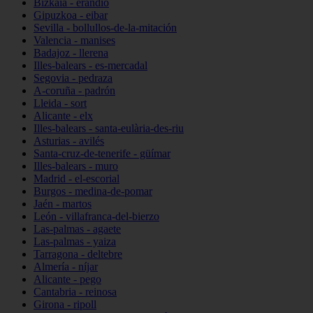
Bizkaia - erandio
Gipuzkoa - eibar
Sevilla - bollullos-de-la-mitación
Valencia - manises
Badajoz - llerena
Illes-balears - es-mercadal
Segovia - pedraza
A-coruña - padrón
Lleida - sort
Alicante - elx
Illes-balears - santa-eulària-des-riu
Asturias - avilés
Santa-cruz-de-tenerife - güímar
Illes-balears - muro
Madrid - el-escorial
Burgos - medina-de-pomar
Jaén - martos
León - villafranca-del-bierzo
Las-palmas - agaete
Las-palmas - yaiza
Tarragona - deltebre
Almería - níjar
Alicante - pego
Cantabria - reinosa
Girona - ripoll