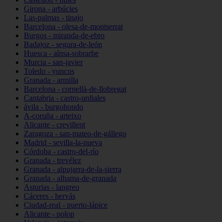
Girona - arbúcies
Las-palmas - tinajo
Barcelona - olesa-de-montserrat
Burgos - miranda-de-ebro
Badajoz - segura-de-león
Huesca - aínsa-sobrarbe
Murcia - san-javier
Toledo - yuncos
Granada - armilla
Barcelona - cornellà-de-llobregat
Cantabria - castro-urdiales
ávila - burgohondo
A-coruña - arteixo
Alicante - crevillent
Zaragoza - san-mateo-de-gállego
Madrid - sevilla-la-nueva
Córdoba - castro-del-río
Granada - trevélez
Granada - alpujarra-de-la-sierra
Granada - alhama-de-granada
Asturias - langreo
Cáceres - hervás
Ciudad-real - puerto-lápice
Alicante - polop