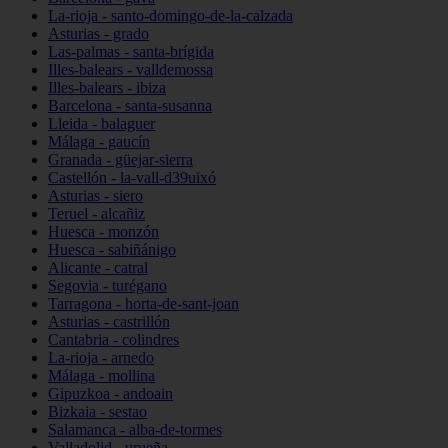
La-rioja - santo-domingo-de-la-calzada
Asturias - grado
Las-palmas - santa-brígida
Illes-balears - valldemossa
Illes-balears - ibiza
Barcelona - santa-susanna
Lleida - balaguer
Málaga - gaucín
Granada - güejar-sierra
Castellón - la-vall-d39uixó
Asturias - siero
Teruel - alcañiz
Huesca - monzón
Huesca - sabiñánigo
Alicante - catral
Segovia - turégano
Tarragona - horta-de-sant-joan
Asturias - castrillón
Cantabria - colindres
La-rioja - arnedo
Málaga - mollina
Gipuzkoa - andoain
Bizkaia - sestao
Salamanca - alba-de-tormes
Valladolid - urueña