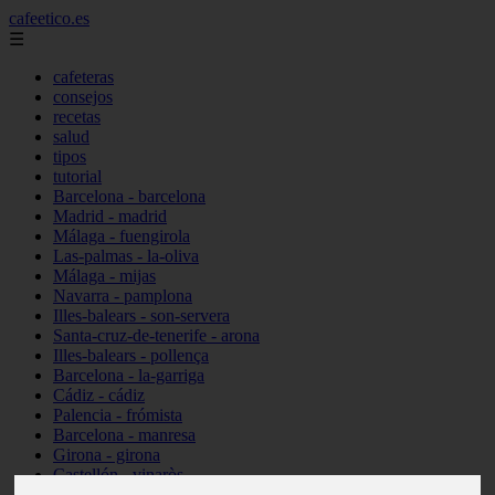
cafeetico.es
☰
cafeteras
consejos
recetas
salud
tipos
tutorial
Barcelona - barcelona
Madrid - madrid
Málaga - fuengirola
Las-palmas - la-oliva
Málaga - mijas
Navarra - pamplona
Illes-balears - son-servera
Santa-cruz-de-tenerife - arona
Illes-balears - pollença
Barcelona - la-garriga
Cádiz - cádiz
Palencia - frómista
Barcelona - manresa
Girona - girona
Castellón - vinaròs
Illes-balears - capdepera