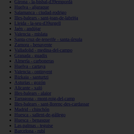
Girona - la-bisbal-d39empordà
Huelva - aljaraque
Salamanca - ciudad-rodrigo
Illes-balears - sant-joan-de-labritja
Lleida - la-seu-d39urgell
Jaén - andújar
Valencia - mislata
Santa-cruz-de-tenerife - santa-úrsula
Zamora - benavente
Valladolid - medina-del-campo
Granada - guadix
Almería - carboneras
Huelva - cartaya
Valencia - ontinyent
Bizkaia - santurtzi
Asturias - gozón
Alicante - xaló
Illes-balears - alaior
Tarragona - mont-roig-del-camp
Illes-balears - sant-llorenç-des-cardassar
Madrid - chinchón
Huesca - sallent-de-gállego
Huesca - benasque
Las-palmas - teguise
Barcelona - rubí