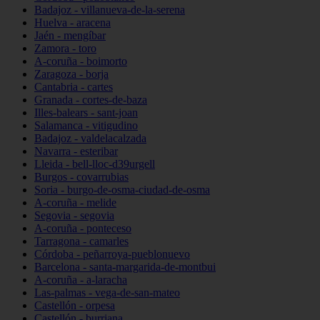
Badajoz - villanueva-de-la-serena
Huelva - aracena
Jaén - mengíbar
Zamora - toro
A-coruña - boimorto
Zaragoza - borja
Cantabria - cartes
Granada - cortes-de-baza
Illes-balears - sant-joan
Salamanca - vitigudino
Badajoz - valdelacalzada
Navarra - esteribar
Lleida - bell-lloc-d39urgell
Burgos - covarrubias
Soria - burgo-de-osma-ciudad-de-osma
A-coruña - melide
Segovia - segovia
A-coruña - ponteceso
Tarragona - camarles
Córdoba - peñarroya-pueblonuevo
Barcelona - santa-margarida-de-montbui
A-coruña - a-laracha
Las-palmas - vega-de-san-mateo
Castellón - orpesa
Castellón - burriana