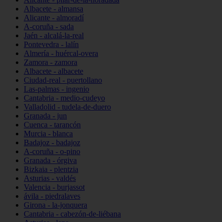
Albacete - almansa
Alicante - almoradí
A-coruña - sada
Jaén - alcalá-la-real
Pontevedra - lalín
Almería - huércal-overa
Zamora - zamora
Albacete - albacete
Ciudad-real - puertollano
Las-palmas - ingenio
Cantabria - medio-cudeyo
Valladolid - tudela-de-duero
Granada - jun
Cuenca - tarancón
Murcia - blanca
Badajoz - badajoz
A-coruña - o-pino
Granada - órgiva
Bizkaia - plentzia
Asturias - valdés
Valencia - burjassot
ávila - piedralaves
Girona - la-jonquera
Cantabria - cabezón-de-liébana