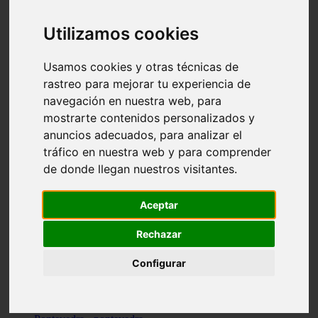
Valencia - valencia
Málaga - nerja
Utilizamos cookies
Girona - blanes
A-coruña - santiago-de-compostela
Málaga - marbella
Usamos cookies y otras técnicas de
Tarragona - tarragona
rastreo para mejorar tu experiencia de
Asturias - gijón
navegación en nuestra web, para
Girona - figueres
Alicante - santa-pola
mostrarte contenidos personalizados y
Madrid - leganés
anuncios adecuados, para analizar el
Almería - roquetas-de-mar
tráfico en nuestra web y para comprender
Girona - tossa-de-mar
Barcelona - sant-cugat-del-vallès
de donde llegan nuestros visitantes.
Alicante - l39alfàs-del-pi
Barcelona - vilanova-i-la-geltrú
Illes-balears - alcúdia
Aceptar
Castellón - peñíscola
Barcelona - mataró
Rechazar
ávila - ávila
Illes-balears - sant-antoni-de-portmany
Configurar
Illes-balears - sant-josep-de-sa-talaia
Tarragona - reus
Barcelona - badalona
Santa-cruz-de-tenerife - san-cristóbal-de-la-laguna