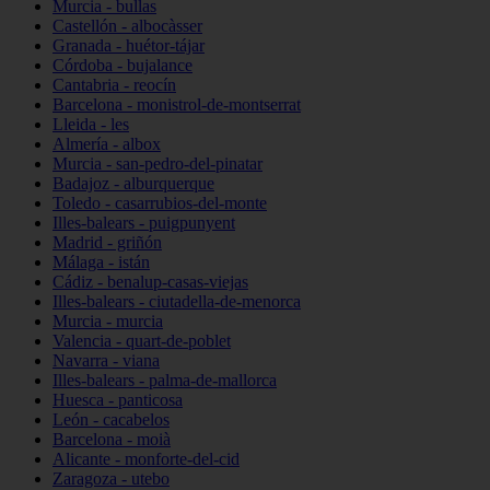
Murcia - bullas
Castellón - albocàsser
Granada - huétor-tájar
Córdoba - bujalance
Cantabria - reocín
Barcelona - monistrol-de-montserrat
Lleida - les
Almería - albox
Murcia - san-pedro-del-pinatar
Badajoz - alburquerque
Toledo - casarrubios-del-monte
Illes-balears - puigpunyent
Madrid - griñón
Málaga - istán
Cádiz - benalup-casas-viejas
Illes-balears - ciutadella-de-menorca
Murcia - murcia
Valencia - quart-de-poblet
Navarra - viana
Illes-balears - palma-de-mallorca
Huesca - panticosa
León - cacabelos
Barcelona - moià
Alicante - monforte-del-cid
Zaragoza - utebo