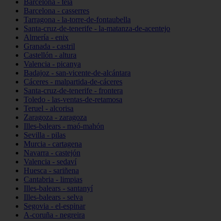
Barcelona - teià
Barcelona - casserres
Tarragona - la-torre-de-fontaubella
Santa-cruz-de-tenerife - la-matanza-de-acentejo
Almería - enix
Granada - castril
Castellón - altura
Valencia - picanya
Badajoz - san-vicente-de-alcántara
Cáceres - malpartida-de-cáceres
Santa-cruz-de-tenerife - frontera
Toledo - las-ventas-de-retamosa
Teruel - alcorisa
Zaragoza - zaragoza
Illes-balears - maó-mahón
Sevilla - pilas
Murcia - cartagena
Navarra - castejón
Valencia - sedaví
Huesca - sariñena
Cantabria - limpias
Illes-balears - santanyí
Illes-balears - selva
Segovia - el-espinar
A-coruña - negreira