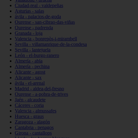
Ciudad-real - valdepeñas
Asturias - salas
ávila - palacios-de-goda
Ourense - san-cibrao-das-viñas
Ourense - padrenda
Granada - loja
Valencia - bonrepòs-i-mirambell
Sevilla - villamanrique-de-la-condesa
Sevilla - lantejuela
León - el-burgo-ranero
Almería - abla
Almería - pechina
Alicante - agost
Alicante - sax
ávila - el-arenal
Madrid - aldea-del-fresno
Ourense - a-pobra-de-trives
Jaén - alcaudete
Cáceres - coria
Valencia - almussafes
Huesca - graus
Zaragoza - alagón
Cantabria - penagos
Girona - cantallops