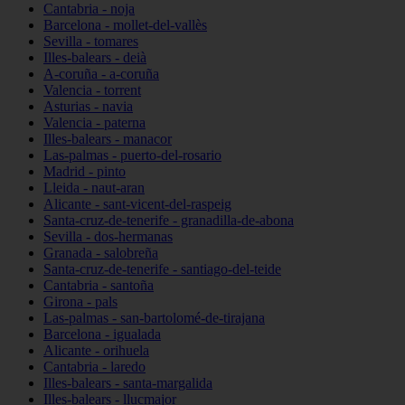
Cantabria - noja
Barcelona - mollet-del-vallès
Sevilla - tomares
Illes-balears - deià
A-coruña - a-coruña
Valencia - torrent
Asturias - navia
Valencia - paterna
Illes-balears - manacor
Las-palmas - puerto-del-rosario
Madrid - pinto
Lleida - naut-aran
Alicante - sant-vicent-del-raspeig
Santa-cruz-de-tenerife - granadilla-de-abona
Sevilla - dos-hermanas
Granada - salobreña
Santa-cruz-de-tenerife - santiago-del-teide
Cantabria - santoña
Girona - pals
Las-palmas - san-bartolomé-de-tirajana
Barcelona - igualada
Alicante - orihuela
Cantabria - laredo
Illes-balears - santa-margalida
Illes-balears - llucmajor