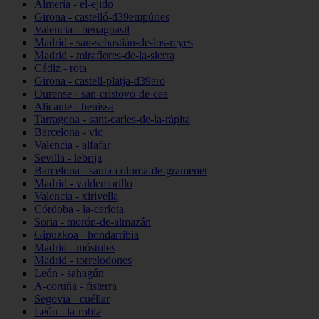
Almería - el-ejido
Girona - castelló-d39empúries
Valencia - benaguasil
Madrid - san-sebastián-de-los-reyes
Madrid - miraflores-de-la-sierra
Cádiz - rota
Girona - castell-platja-d39aro
Ourense - san-cristovo-de-cea
Alicante - benissa
Tarragona - sant-carles-de-la-ràpita
Barcelona - vic
Valencia - alfafar
Sevilla - lebrija
Barcelona - santa-coloma-de-gramenet
Madrid - valdemorillo
Valencia - xirivella
Córdoba - la-carlota
Soria - morón-de-almazán
Gipuzkoa - hondarribia
Madrid - móstoles
Madrid - torrelodones
León - sahagún
A-coruña - fisterra
Segovia - cuéllar
León - la-robla