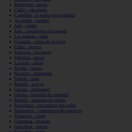
Barcelona - navàs
Cádiz - san-roque
Castellón - la-pobla-de-benifassà
A-coruña - cambre
Jaén - bailén
Jaén - santisteban-del-puerto
Las-palmas - telde
Granada - cenes-de-la-vega
Cádiz - bornos
Valencia - bocairent
Valencia - sueca
La-rioja - alfaro
Sevilla - osuna
Navarra - ribaforada
Toledo - urda
Madrid - lozoya
Girona - argelaguer
Girona - torroella-de-montgrí
Madrid - daganzo-de-arriba
Barcelona - sant-quirze-del-vallès
Salamanca - castellanos-de-moriscos
Zaragoza - caspe
Gipuzkoa - beasain
Gipuzkoa - tolosa
Castellón - nules