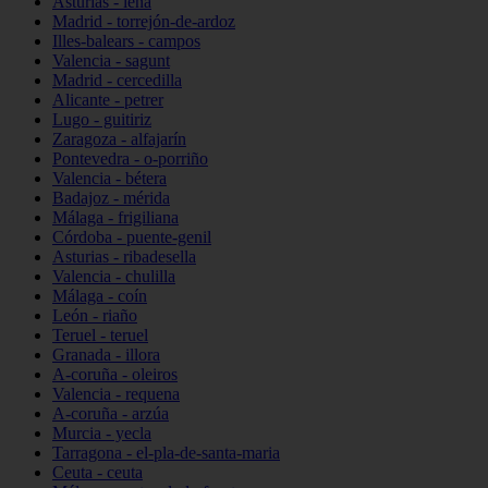
Asturias - lena
Madrid - torrejón-de-ardoz
Illes-balears - campos
Valencia - sagunt
Madrid - cercedilla
Alicante - petrer
Lugo - guitiriz
Zaragoza - alfajarín
Pontevedra - o-porriño
Valencia - bétera
Badajoz - mérida
Málaga - frigiliana
Córdoba - puente-genil
Asturias - ribadesella
Valencia - chulilla
Málaga - coín
León - riaño
Teruel - teruel
Granada - illora
A-coruña - oleiros
Valencia - requena
A-coruña - arzúa
Murcia - yecla
Tarragona - el-pla-de-santa-maria
Ceuta - ceuta