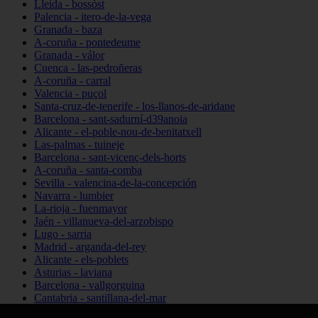
Lleida - bossòst
Palencia - itero-de-la-vega
Granada - baza
A-coruña - pontedeume
Granada - válor
Cuenca - las-pedroñeras
A-coruña - carral
Valencia - puçol
Santa-cruz-de-tenerife - los-llanos-de-aridane
Barcelona - sant-sadurní-d39anoia
Alicante - el-poble-nou-de-benitatxell
Las-palmas - tuineje
Barcelona - sant-vicenç-dels-horts
A-coruña - santa-comba
Sevilla - valencina-de-la-concepción
Navarra - lumbier
La-rioja - fuenmayor
Jaén - villanueva-del-arzobispo
Lugo - sarria
Madrid - arganda-del-rey
Alicante - els-poblets
Asturias - laviana
Barcelona - vallgorguina
Cantabria - santillana-del-mar
Zamora - santa-maría-de-la-vega