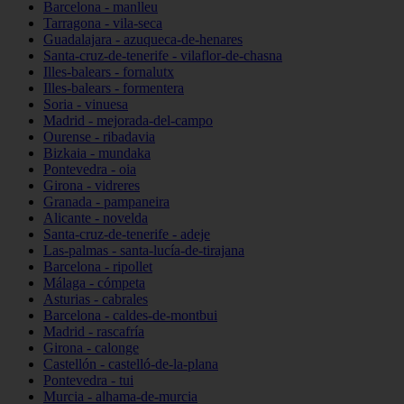
Barcelona - manlleu
Tarragona - vila-seca
Guadalajara - azuqueca-de-henares
Santa-cruz-de-tenerife - vilaflor-de-chasna
Illes-balears - fornalutx
Illes-balears - formentera
Soria - vinuesa
Madrid - mejorada-del-campo
Ourense - ribadavia
Bizkaia - mundaka
Pontevedra - oia
Girona - vidreres
Granada - pampaneira
Alicante - novelda
Santa-cruz-de-tenerife - adeje
Las-palmas - santa-lucía-de-tirajana
Barcelona - ripollet
Málaga - cómpeta
Asturias - cabrales
Barcelona - caldes-de-montbui
Madrid - rascafría
Girona - calonge
Castellón - castelló-de-la-plana
Pontevedra - tui
Murcia - alhama-de-murcia