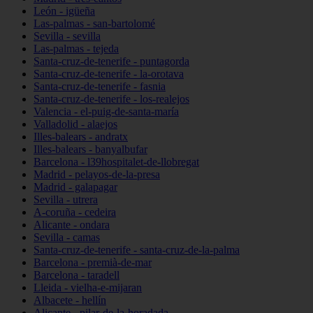
León - igüeña
Las-palmas - san-bartolomé
Sevilla - sevilla
Las-palmas - tejeda
Santa-cruz-de-tenerife - puntagorda
Santa-cruz-de-tenerife - la-orotava
Santa-cruz-de-tenerife - fasnia
Santa-cruz-de-tenerife - los-realejos
Valencia - el-puig-de-santa-maría
Valladolid - alaejos
Illes-balears - andratx
Illes-balears - banyalbufar
Barcelona - l39hospitalet-de-llobregat
Madrid - pelayos-de-la-presa
Madrid - galapagar
Sevilla - utrera
A-coruña - cedeira
Alicante - ondara
Sevilla - camas
Santa-cruz-de-tenerife - santa-cruz-de-la-palma
Barcelona - premià-de-mar
Barcelona - taradell
Lleida - vielha-e-mijaran
Albacete - hellín
Alicante - pilar-de-la-horadada