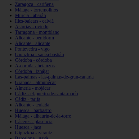
Zaragoza - cariñena
Málaga - torremolinos
Murcia - abarán
Illes-balears - calvià
Asturias - oviedo
Tarragona - montblanc
Alicante - benidorm
Alicante - alicante
Pontevedra - vigo
Gipuzkoa - san-sebastián
Córdoba - córdoba
A-coruña - betanzos
Córdoba - iznájar
Las-palmas - las-palmas-de-gran-canaria
Granada - almuñécar
Almería - mojácar
Cádiz - el-puerto-de-santa-maría
Cádiz - tarifa
Alicante - teulada
Huesca - barbastro
Málaga - alhaurín-de-la-torre
Cáceres - plasencia
Huesca - jaca
Gipuzkoa - zarautz
Barcelona - gavà