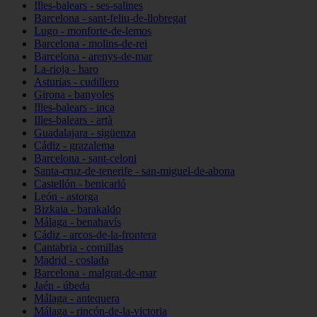
Illes-balears - ses-salines
Barcelona - sant-feliu-de-llobregat
Lugo - monforte-de-lemos
Barcelona - molins-de-rei
Barcelona - arenys-de-mar
La-rioja - haro
Asturias - cudillero
Girona - banyoles
Illes-balears - inca
Illes-balears - artà
Guadalajara - sigüenza
Cádiz - grazalema
Barcelona - sant-celoni
Santa-cruz-de-tenerife - san-miguel-de-abona
Castellón - benicarló
León - astorga
Bizkaia - barakaldo
Málaga - benahavís
Cádiz - arcos-de-la-frontera
Cantabria - comillas
Madrid - coslada
Barcelona - malgrat-de-mar
Jaén - úbeda
Málaga - antequera
Málaga - rincón-de-la-victoria