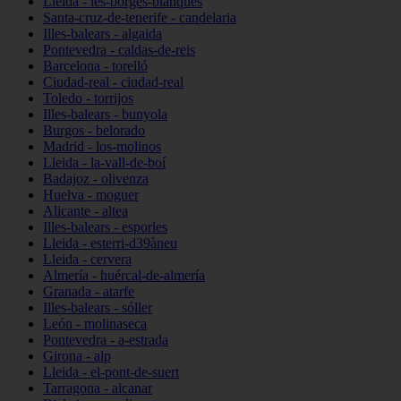
Lleida - les-borges-blanques
Santa-cruz-de-tenerife - candelaria
Illes-balears - algaida
Pontevedra - caldas-de-reis
Barcelona - torelló
Ciudad-real - ciudad-real
Toledo - torrijos
Illes-balears - bunyola
Burgos - belorado
Madrid - los-molinos
Lleida - la-vall-de-boí
Badajoz - olivenza
Huelva - moguer
Alicante - altea
Illes-balears - esporles
Lleida - esterri-d39àneu
Lleida - cervera
Almería - huércal-de-almería
Granada - atarfe
Illes-balears - sóller
León - molinaseca
Pontevedra - a-estrada
Girona - alp
Lleida - el-pont-de-suert
Tarragona - alcanar