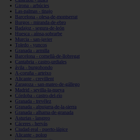
Girona - arbúcies
Las-palmas - tinajo
Barcelona - olesa-de-montserrat
Burgos - miranda-de-ebro
Badajoz - segura-de-león
Huesca - aínsa-sobrarbe
Murcia - san-javier
Toledo - yuncos
Granada - armilla
Barcelona - cornellà-de-llobregat
Cantabria - castro-urdiales
ávila - burgohondo
A-coruña - arteixo
Alicante - crevillent
Zaragoza - san-mateo-de-gállego
Madrid - sevilla-la-nueva
Córdoba - castro-del-río
Granada - trevélez
Granada - alpujarra-de-la-sierra
Granada - alhama-de-granada
Asturias - langreo
Cáceres - hervás
Ciudad-real - puerto-lápice
Alicante - polop