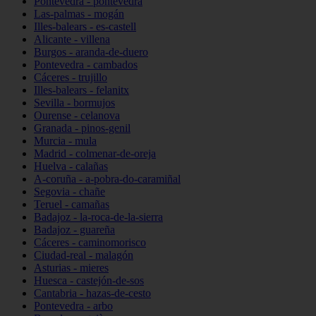
Pontevedra - pontevedra
Las-palmas - mogán
Illes-balears - es-castell
Alicante - villena
Burgos - aranda-de-duero
Pontevedra - cambados
Cáceres - trujillo
Illes-balears - felanitx
Sevilla - bormujos
Ourense - celanova
Granada - pinos-genil
Murcia - mula
Madrid - colmenar-de-oreja
Huelva - calañas
A-coruña - a-pobra-do-caramiñal
Segovia - chañe
Teruel - camañas
Badajoz - la-roca-de-la-sierra
Badajoz - guareña
Cáceres - caminomorisco
Ciudad-real - malagón
Asturias - mieres
Huesca - castejón-de-sos
Cantabria - hazas-de-cesto
Pontevedra - arbo