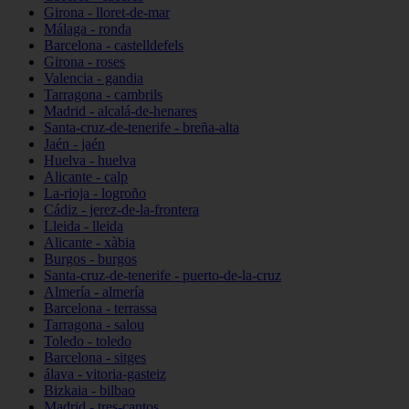
Girona - lloret-de-mar
Málaga - ronda
Barcelona - castelldefels
Girona - roses
Valencia - gandia
Tarragona - cambrils
Madrid - alcalá-de-henares
Santa-cruz-de-tenerife - breña-alta
Jaén - jaén
Huelva - huelva
Alicante - calp
La-rioja - logroño
Cádiz - jerez-de-la-frontera
Lleida - lleida
Alicante - xàbia
Burgos - burgos
Santa-cruz-de-tenerife - puerto-de-la-cruz
Almería - almería
Barcelona - terrassa
Tarragona - salou
Toledo - toledo
Barcelona - sitges
álava - vitoria-gasteiz
Bizkaia - bilbao
Madrid - tres-cantos