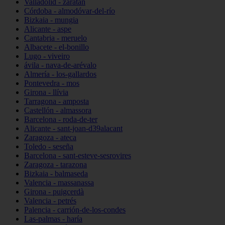
Valladolid - zaratán
Córdoba - almodóvar-del-río
Bizkaia - mungia
Alicante - aspe
Cantabria - meruelo
Albacete - el-bonillo
Lugo - viveiro
ávila - nava-de-arévalo
Almería - los-gallardos
Pontevedra - mos
Girona - llívia
Tarragona - amposta
Castellón - almassora
Barcelona - roda-de-ter
Alicante - sant-joan-d39alacant
Zaragoza - ateca
Toledo - seseña
Barcelona - sant-esteve-sesrovires
Zaragoza - tarazona
Bizkaia - balmaseda
Valencia - massanassa
Girona - puigcerdà
Valencia - petrés
Palencia - carrión-de-los-condes
Las-palmas - haría