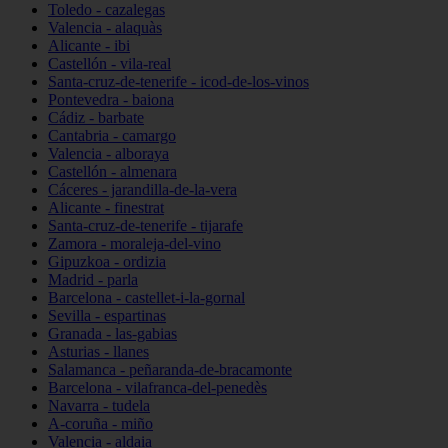
Toledo - cazalegas
Valencia - alaquàs
Alicante - ibi
Castellón - vila-real
Santa-cruz-de-tenerife - icod-de-los-vinos
Pontevedra - baiona
Cádiz - barbate
Cantabria - camargo
Valencia - alboraya
Castellón - almenara
Cáceres - jarandilla-de-la-vera
Alicante - finestrat
Santa-cruz-de-tenerife - tijarafe
Zamora - moraleja-del-vino
Gipuzkoa - ordizia
Madrid - parla
Barcelona - castellet-i-la-gornal
Sevilla - espartinas
Granada - las-gabias
Asturias - llanes
Salamanca - peñaranda-de-bracamonte
Barcelona - vilafranca-del-penedès
Navarra - tudela
A-coruña - miño
Valencia - aldaia