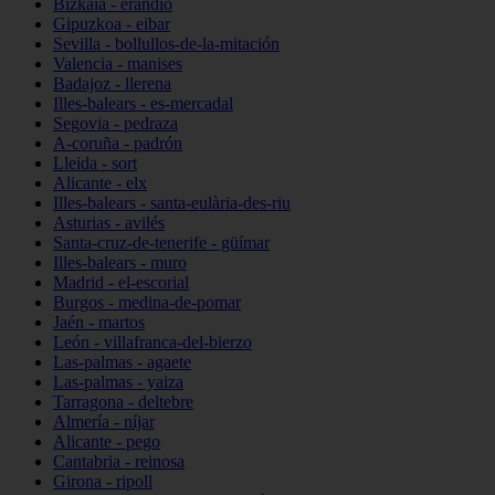
Bizkaia - erandio
Gipuzkoa - eibar
Sevilla - bollullos-de-la-mitación
Valencia - manises
Badajoz - llerena
Illes-balears - es-mercadal
Segovia - pedraza
A-coruña - padrón
Lleida - sort
Alicante - elx
Illes-balears - santa-eulària-des-riu
Asturias - avilés
Santa-cruz-de-tenerife - güímar
Illes-balears - muro
Madrid - el-escorial
Burgos - medina-de-pomar
Jaén - martos
León - villafranca-del-bierzo
Las-palmas - agaete
Las-palmas - yaiza
Tarragona - deltebre
Almería - níjar
Alicante - pego
Cantabria - reinosa
Girona - ripoll