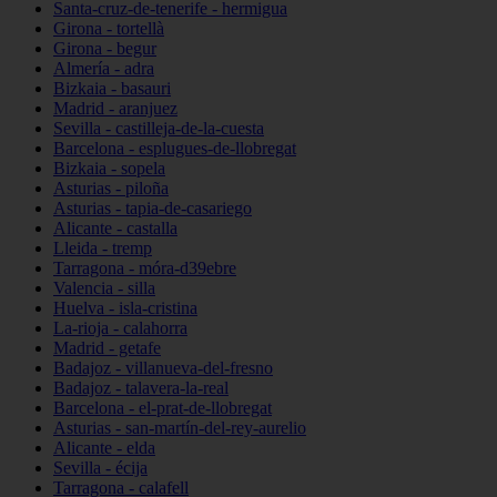
Santa-cruz-de-tenerife - hermigua
Girona - tortellà
Girona - begur
Almería - adra
Bizkaia - basauri
Madrid - aranjuez
Sevilla - castilleja-de-la-cuesta
Barcelona - esplugues-de-llobregat
Bizkaia - sopela
Asturias - piloña
Asturias - tapia-de-casariego
Alicante - castalla
Lleida - tremp
Tarragona - móra-d39ebre
Valencia - silla
Huelva - isla-cristina
La-rioja - calahorra
Madrid - getafe
Badajoz - villanueva-del-fresno
Badajoz - talavera-la-real
Barcelona - el-prat-de-llobregat
Asturias - san-martín-del-rey-aurelio
Alicante - elda
Sevilla - écija
Tarragona - calafell