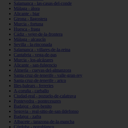
Salamanca - las-casas-del-conde
Málaga - álora
Alicante - biar
Girona - llagostera
Murcia - fortuna
Huesca - fraga
Cádiz - vejer-de-la-frontera
Málaga - alcaucín
Sevilla - la-rinconada
Salamanca - villares-de-la-reina
Cantabria - vega-de-pas
Murcia - los-alcázares
Alicante - san-fulgencio
Almería - cuevas-del-almanzora
Santa-cruz-de-tenerife - valle-gran-rey
Santa-cruz-de-tenerife - arico
Illes-balears - ferreries
A-coruña - carballo
Ciudad-real - pozuelo-de-calatrava
Pontevedra - pontecesures
Badajoz - don-benito
Segovia - real-sitio-de-san-ildefonso
Badajoz - zafra
Albacete - tarazona-de-la-mancha
Córdoba - pozoblanco