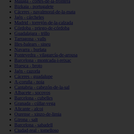
Málaga - cortes-de-la-frontera
Bizkaia - portugalete
Cáceres - navalmoral-de-la-mata
Jaén - cárcheles
Madrid - torrejón-de-la-calzada
Córdoba - priego-de-córdoba
Guadalajara - trillo
Tarragona - valls
Illes-balears - sineu
Navarra - burlata
Pontevedra - vilagarcía-de-arousa
Barcelona - montcada-i-reixac
Huesca - broto
Jaén - cazorla
Cáceres - guadalupe
A-coruña - noia
Cantabria - cabezón-de-la-sal
Albacete - socovos
Barcelona - cubelles
Granada - cúllar-vega
Alicante - alcoi
Ourense - xinzo-de-limia
Girona - salt
Barcelona - sabadell
Ciudad-real - tomelloso