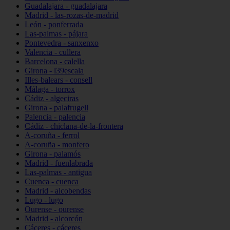
Guadalajara - guadalajara
Madrid - las-rozas-de-madrid
León - ponferrada
Las-palmas - pájara
Pontevedra - sanxenxo
Valencia - cullera
Barcelona - calella
Girona - l39escala
Illes-balears - consell
Málaga - torrox
Cádiz - algeciras
Girona - palafrugell
Palencia - palencia
Cádiz - chiclana-de-la-frontera
A-coruña - ferrol
A-coruña - monfero
Girona - palamós
Madrid - fuenlabrada
Las-palmas - antigua
Cuenca - cuenca
Madrid - alcobendas
Lugo - lugo
Ourense - ourense
Madrid - alcorcón
Cáceres - cáceres