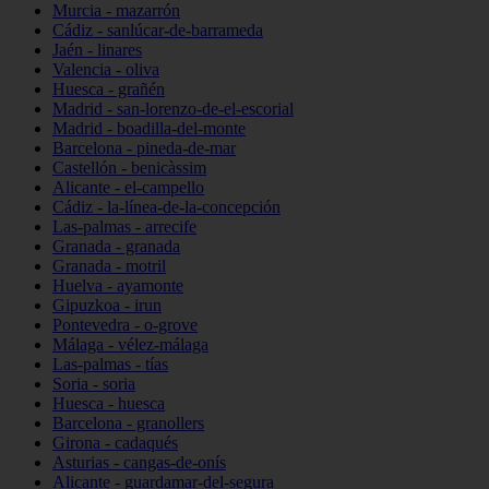
Murcia - mazarrón
Cádiz - sanlúcar-de-barrameda
Jaén - linares
Valencia - oliva
Huesca - grañén
Madrid - san-lorenzo-de-el-escorial
Madrid - boadilla-del-monte
Barcelona - pineda-de-mar
Castellón - benicàssim
Alicante - el-campello
Cádiz - la-línea-de-la-concepción
Las-palmas - arrecife
Granada - granada
Granada - motril
Huelva - ayamonte
Gipuzkoa - irun
Pontevedra - o-grove
Málaga - vélez-málaga
Las-palmas - tías
Soria - soria
Huesca - huesca
Barcelona - granollers
Girona - cadaqués
Asturias - cangas-de-onís
Alicante - guardamar-del-segura