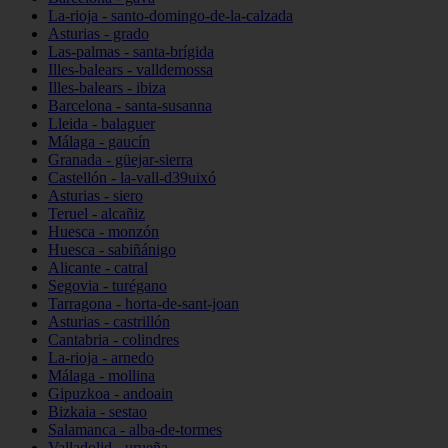
La-rioja - santo-domingo-de-la-calzada
Asturias - grado
Las-palmas - santa-brígida
Illes-balears - valldemossa
Illes-balears - ibiza
Barcelona - santa-susanna
Lleida - balaguer
Málaga - gaucín
Granada - güejar-sierra
Castellón - la-vall-d39uixó
Asturias - siero
Teruel - alcañiz
Huesca - monzón
Huesca - sabiñánigo
Alicante - catral
Segovia - turégano
Tarragona - horta-de-sant-joan
Asturias - castrillón
Cantabria - colindres
La-rioja - arnedo
Málaga - mollina
Gipuzkoa - andoain
Bizkaia - sestao
Salamanca - alba-de-tormes
Valladolid - urueña