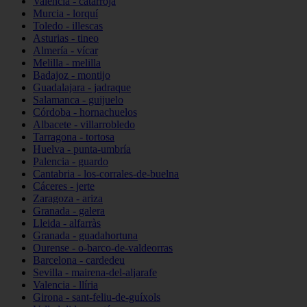
Valencia - catarroja
Murcia - lorquí
Toledo - illescas
Asturias - tineo
Almería - vícar
Melilla - melilla
Badajoz - montijo
Guadalajara - jadraque
Salamanca - guijuelo
Córdoba - hornachuelos
Albacete - villarrobledo
Tarragona - tortosa
Huelva - punta-umbría
Palencia - guardo
Cantabria - los-corrales-de-buelna
Cáceres - jerte
Zaragoza - ariza
Granada - galera
Lleida - alfarràs
Granada - guadahortuna
Ourense - o-barco-de-valdeorras
Barcelona - cardedeu
Sevilla - mairena-del-aljarafe
Valencia - llíria
Girona - sant-feliu-de-guíxols