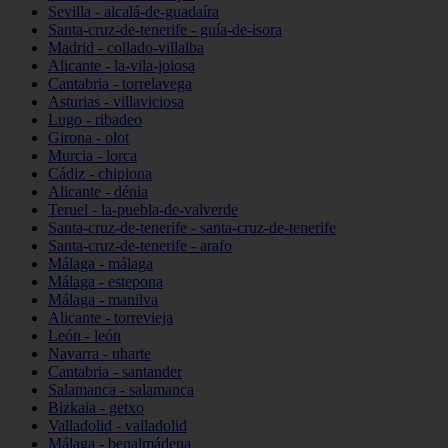
Sevilla - alcalá-de-guadaíra
Santa-cruz-de-tenerife - guía-de-isora
Madrid - collado-villalba
Alicante - la-vila-joiosa
Cantabria - torrelavega
Asturias - villaviciosa
Lugo - ribadeo
Girona - olot
Murcia - lorca
Cádiz - chipiona
Alicante - dénia
Teruel - la-puebla-de-valverde
Santa-cruz-de-tenerife - santa-cruz-de-tenerife
Santa-cruz-de-tenerife - arafo
Málaga - málaga
Málaga - estepona
Málaga - manilva
Alicante - torrevieja
León - león
Navarra - uharte
Cantabria - santander
Salamanca - salamanca
Bizkaia - getxo
Valladolid - valladolid
Málaga - benalmádena