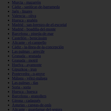
Murcia - mazarrón
Cádiz - sanlúcar-de-barrameda
Jaén - linares
Valencia - oliva
Huesca - grañén
Madrid - san-lorenzo-de-el-escorial
Madrid - boadilla-del-monte
Barcelona - pineda-de-mar
Castellón - benicàssim
Alicante - el-campello
Cádiz - la-línea-de-la-concepción
Las-palmas - arrecife
Granada - granada
Granada - motril
Huelva - ayamonte
Gipuzkoa - irun
Pontevedra - o-grove
Málaga - vélez-málaga
Las-palmas - tías
Soria - soria
Huesca - huesca
Barcelona - granollers
Girona - cadaqués
Asturias - cangas-de-onís
Alicante - guardamar-del-segura