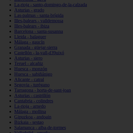
La-rioja - santo-domingo-de-la-calzada
Asturias - grado
Las-palmas - santa-brígida
Illes-balears - valldemossa
Illes-balears - ibiza
Barcelona - santa-susanna
Lleida - balaguer
Málaga - gaucín
Granada - güejar-sierra
Castellón - la-vall-d39uixó
Asturias - siero
Teruel - alcañiz
Huesca - monzón
Huesca - sabiñánigo
Alicante - catral
Segovia - turégano
Tarragona - horta-de-sant-joan
Asturias - castrillón
Cantabria - colindres
La-rioja - arnedo
Málaga - mollina
Gipuzkoa - andoain
Bizkaia - sestao
Salamanca - alba-de-tormes
Valladolid - urueña