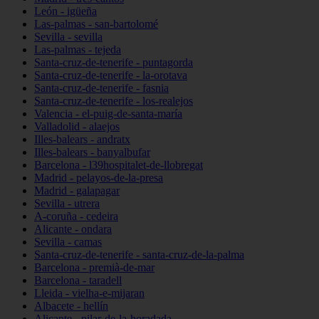
León - igüeña
Las-palmas - san-bartolomé
Sevilla - sevilla
Las-palmas - tejeda
Santa-cruz-de-tenerife - puntagorda
Santa-cruz-de-tenerife - la-orotava
Santa-cruz-de-tenerife - fasnia
Santa-cruz-de-tenerife - los-realejos
Valencia - el-puig-de-santa-maría
Valladolid - alaejos
Illes-balears - andratx
Illes-balears - banyalbufar
Barcelona - l39hospitalet-de-llobregat
Madrid - pelayos-de-la-presa
Madrid - galapagar
Sevilla - utrera
A-coruña - cedeira
Alicante - ondara
Sevilla - camas
Santa-cruz-de-tenerife - santa-cruz-de-la-palma
Barcelona - premià-de-mar
Barcelona - taradell
Lleida - vielha-e-mijaran
Albacete - hellín
Alicante - pilar-de-la-horadada