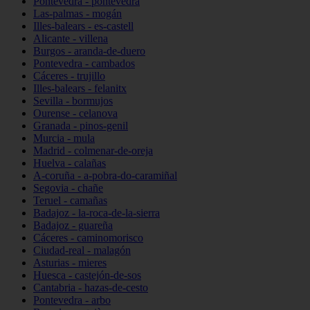
Pontevedra - pontevedra
Las-palmas - mogán
Illes-balears - es-castell
Alicante - villena
Burgos - aranda-de-duero
Pontevedra - cambados
Cáceres - trujillo
Illes-balears - felanitx
Sevilla - bormujos
Ourense - celanova
Granada - pinos-genil
Murcia - mula
Madrid - colmenar-de-oreja
Huelva - calañas
A-coruña - a-pobra-do-caramiñal
Segovia - chañe
Teruel - camañas
Badajoz - la-roca-de-la-sierra
Badajoz - guareña
Cáceres - caminomorisco
Ciudad-real - malagón
Asturias - mieres
Huesca - castejón-de-sos
Cantabria - hazas-de-cesto
Pontevedra - arbo