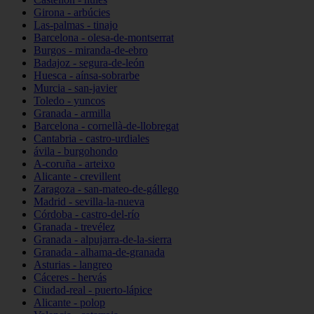
Girona - arbúcies
Las-palmas - tinajo
Barcelona - olesa-de-montserrat
Burgos - miranda-de-ebro
Badajoz - segura-de-león
Huesca - aínsa-sobrarbe
Murcia - san-javier
Toledo - yuncos
Granada - armilla
Barcelona - cornellà-de-llobregat
Cantabria - castro-urdiales
ávila - burgohondo
A-coruña - arteixo
Alicante - crevillent
Zaragoza - san-mateo-de-gállego
Madrid - sevilla-la-nueva
Córdoba - castro-del-río
Granada - trevélez
Granada - alpujarra-de-la-sierra
Granada - alhama-de-granada
Asturias - langreo
Cáceres - hervás
Ciudad-real - puerto-lápice
Alicante - polop