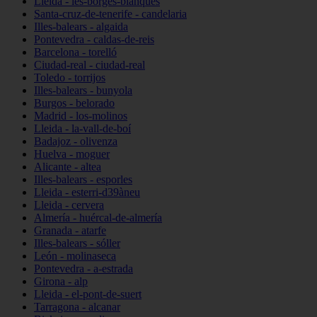
Lleida - les-borges-blanques
Santa-cruz-de-tenerife - candelaria
Illes-balears - algaida
Pontevedra - caldas-de-reis
Barcelona - torelló
Ciudad-real - ciudad-real
Toledo - torrijos
Illes-balears - bunyola
Burgos - belorado
Madrid - los-molinos
Lleida - la-vall-de-boí
Badajoz - olivenza
Huelva - moguer
Alicante - altea
Illes-balears - esporles
Lleida - esterri-d39àneu
Lleida - cervera
Almería - huércal-de-almería
Granada - atarfe
Illes-balears - sóller
León - molinaseca
Pontevedra - a-estrada
Girona - alp
Lleida - el-pont-de-suert
Tarragona - alcanar