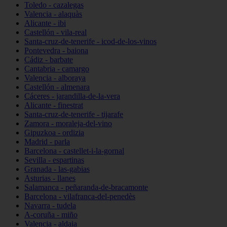
Toledo - cazalegas
Valencia - alaquàs
Alicante - ibi
Castellón - vila-real
Santa-cruz-de-tenerife - icod-de-los-vinos
Pontevedra - baiona
Cádiz - barbate
Cantabria - camargo
Valencia - alboraya
Castellón - almenara
Cáceres - jarandilla-de-la-vera
Alicante - finestrat
Santa-cruz-de-tenerife - tijarafe
Zamora - moraleja-del-vino
Gipuzkoa - ordizia
Madrid - parla
Barcelona - castellet-i-la-gornal
Sevilla - espartinas
Granada - las-gabias
Asturias - llanes
Salamanca - peñaranda-de-bracamonte
Barcelona - vilafranca-del-penedès
Navarra - tudela
A-coruña - miño
Valencia - aldaia