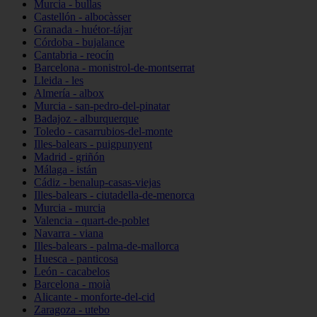
Murcia - bullas
Castellón - albocàsser
Granada - huétor-tájar
Córdoba - bujalance
Cantabria - reocín
Barcelona - monistrol-de-montserrat
Lleida - les
Almería - albox
Murcia - san-pedro-del-pinatar
Badajoz - alburquerque
Toledo - casarrubios-del-monte
Illes-balears - puigpunyent
Madrid - griñón
Málaga - istán
Cádiz - benalup-casas-viejas
Illes-balears - ciutadella-de-menorca
Murcia - murcia
Valencia - quart-de-poblet
Navarra - viana
Illes-balears - palma-de-mallorca
Huesca - panticosa
León - cacabelos
Barcelona - moià
Alicante - monforte-del-cid
Zaragoza - utebo