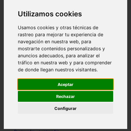
Valencia - valencia
Málaga - nerja
Utilizamos cookies
Girona - blanes
A-coruña - santiago-de-compostela
Málaga - marbella
Usamos cookies y otras técnicas de
Tarragona - tarragona
rastreo para mejorar tu experiencia de
Asturias - gijón
navegación en nuestra web, para
Girona - figueres
Alicante - santa-pola
mostrarte contenidos personalizados y
Madrid - leganés
anuncios adecuados, para analizar el
Almería - roquetas-de-mar
tráfico en nuestra web y para comprender
Girona - tossa-de-mar
Barcelona - sant-cugat-del-vallès
de donde llegan nuestros visitantes.
Alicante - l39alfàs-del-pi
Barcelona - vilanova-i-la-geltrú
Illes-balears - alcúdia
Aceptar
Castellón - peñíscola
Barcelona - mataró
Rechazar
ávila - ávila
Illes-balears - sant-antoni-de-portmany
Configurar
Illes-balears - sant-josep-de-sa-talaia
Tarragona - reus
Barcelona - badalona
Santa-cruz-de-tenerife - san-cristóbal-de-la-laguna