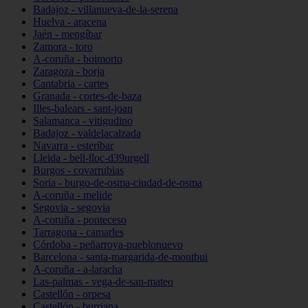
Badajoz - villanueva-de-la-serena
Huelva - aracena
Jaén - mengíbar
Zamora - toro
A-coruña - boimorto
Zaragoza - borja
Cantabria - cartes
Granada - cortes-de-baza
Illes-balears - sant-joan
Salamanca - vitigudino
Badajoz - valdelacalzada
Navarra - esteribar
Lleida - bell-lloc-d39urgell
Burgos - covarrubias
Soria - burgo-de-osma-ciudad-de-osma
A-coruña - melide
Segovia - segovia
A-coruña - ponteceso
Tarragona - camarles
Córdoba - peñarroya-pueblonuevo
Barcelona - santa-margarida-de-montbui
A-coruña - a-laracha
Las-palmas - vega-de-san-mateo
Castellón - orpesa
Castellón - burriana