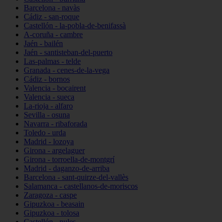
Barcelona - navàs
Cádiz - san-roque
Castellón - la-pobla-de-benifassà
A-coruña - cambre
Jaén - bailén
Jaén - santisteban-del-puerto
Las-palmas - telde
Granada - cenes-de-la-vega
Cádiz - bornos
Valencia - bocairent
Valencia - sueca
La-rioja - alfaro
Sevilla - osuna
Navarra - ribaforada
Toledo - urda
Madrid - lozoya
Girona - argelaguer
Girona - torroella-de-montgrí
Madrid - daganzo-de-arriba
Barcelona - sant-quirze-del-vallès
Salamanca - castellanos-de-moriscos
Zaragoza - caspe
Gipuzkoa - beasain
Gipuzkoa - tolosa
Castellón - nules