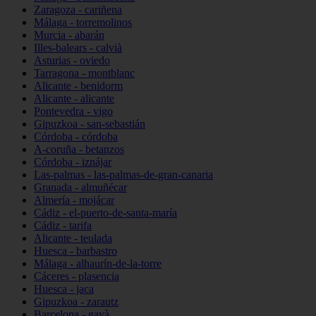
Zaragoza - cariñena
Málaga - torremolinos
Murcia - abarán
Illes-balears - calvià
Asturias - oviedo
Tarragona - montblanc
Alicante - benidorm
Alicante - alicante
Pontevedra - vigo
Gipuzkoa - san-sebastián
Córdoba - córdoba
A-coruña - betanzos
Córdoba - iznájar
Las-palmas - las-palmas-de-gran-canaria
Granada - almuñécar
Almería - mojácar
Cádiz - el-puerto-de-santa-maría
Cádiz - tarifa
Alicante - teulada
Huesca - barbastro
Málaga - alhaurín-de-la-torre
Cáceres - plasencia
Huesca - jaca
Gipuzkoa - zarautz
Barcelona - gavà