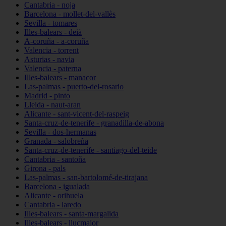
Cantabria - noja
Barcelona - mollet-del-vallès
Sevilla - tomares
Illes-balears - deià
A-coruña - a-coruña
Valencia - torrent
Asturias - navia
Valencia - paterna
Illes-balears - manacor
Las-palmas - puerto-del-rosario
Madrid - pinto
Lleida - naut-aran
Alicante - sant-vicent-del-raspeig
Santa-cruz-de-tenerife - granadilla-de-abona
Sevilla - dos-hermanas
Granada - salobreña
Santa-cruz-de-tenerife - santiago-del-teide
Cantabria - santoña
Girona - pals
Las-palmas - san-bartolomé-de-tirajana
Barcelona - igualada
Alicante - orihuela
Cantabria - laredo
Illes-balears - santa-margalida
Illes-balears - llucmajor