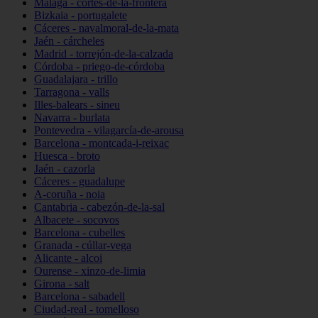
Málaga - cortes-de-la-frontera
Bizkaia - portugalete
Cáceres - navalmoral-de-la-mata
Jaén - cárcheles
Madrid - torrejón-de-la-calzada
Córdoba - priego-de-córdoba
Guadalajara - trillo
Tarragona - valls
Illes-balears - sineu
Navarra - burlata
Pontevedra - vilagarcía-de-arousa
Barcelona - montcada-i-reixac
Huesca - broto
Jaén - cazorla
Cáceres - guadalupe
A-coruña - noia
Cantabria - cabezón-de-la-sal
Albacete - socovos
Barcelona - cubelles
Granada - cúllar-vega
Alicante - alcoi
Ourense - xinzo-de-limia
Girona - salt
Barcelona - sabadell
Ciudad-real - tomelloso