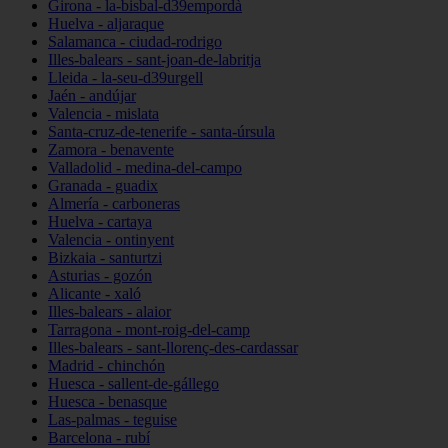
Girona - la-bisbal-d39empordà
Huelva - aljaraque
Salamanca - ciudad-rodrigo
Illes-balears - sant-joan-de-labritja
Lleida - la-seu-d39urgell
Jaén - andújar
Valencia - mislata
Santa-cruz-de-tenerife - santa-úrsula
Zamora - benavente
Valladolid - medina-del-campo
Granada - guadix
Almería - carboneras
Huelva - cartaya
Valencia - ontinyent
Bizkaia - santurtzi
Asturias - gozón
Alicante - xaló
Illes-balears - alaior
Tarragona - mont-roig-del-camp
Illes-balears - sant-llorenç-des-cardassar
Madrid - chinchón
Huesca - sallent-de-gállego
Huesca - benasque
Las-palmas - teguise
Barcelona - rubí