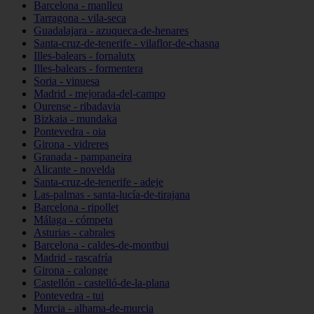
Barcelona - manlleu
Tarragona - vila-seca
Guadalajara - azuqueca-de-henares
Santa-cruz-de-tenerife - vilaflor-de-chasna
Illes-balears - fornalutx
Illes-balears - formentera
Soria - vinuesa
Madrid - mejorada-del-campo
Ourense - ribadavia
Bizkaia - mundaka
Pontevedra - oia
Girona - vidreres
Granada - pampaneira
Alicante - novelda
Santa-cruz-de-tenerife - adeje
Las-palmas - santa-lucía-de-tirajana
Barcelona - ripollet
Málaga - cómpeta
Asturias - cabrales
Barcelona - caldes-de-montbui
Madrid - rascafría
Girona - calonge
Castellón - castelló-de-la-plana
Pontevedra - tui
Murcia - alhama-de-murcia