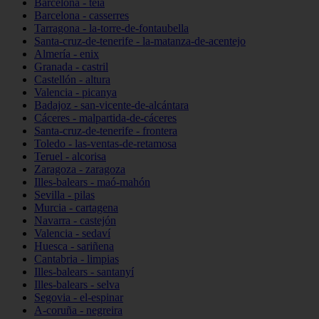
Barcelona - teià
Barcelona - casserres
Tarragona - la-torre-de-fontaubella
Santa-cruz-de-tenerife - la-matanza-de-acentejo
Almería - enix
Granada - castril
Castellón - altura
Valencia - picanya
Badajoz - san-vicente-de-alcántara
Cáceres - malpartida-de-cáceres
Santa-cruz-de-tenerife - frontera
Toledo - las-ventas-de-retamosa
Teruel - alcorisa
Zaragoza - zaragoza
Illes-balears - maó-mahón
Sevilla - pilas
Murcia - cartagena
Navarra - castejón
Valencia - sedaví
Huesca - sariñena
Cantabria - limpias
Illes-balears - santanyí
Illes-balears - selva
Segovia - el-espinar
A-coruña - negreira