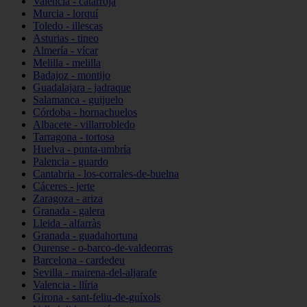
Valencia - catarroja
Murcia - lorquí
Toledo - illescas
Asturias - tineo
Almería - vícar
Melilla - melilla
Badajoz - montijo
Guadalajara - jadraque
Salamanca - guijuelo
Córdoba - hornachuelos
Albacete - villarrobledo
Tarragona - tortosa
Huelva - punta-umbría
Palencia - guardo
Cantabria - los-corrales-de-buelna
Cáceres - jerte
Zaragoza - ariza
Granada - galera
Lleida - alfarràs
Granada - guadahortuna
Ourense - o-barco-de-valdeorras
Barcelona - cardedeu
Sevilla - mairena-del-aljarafe
Valencia - llíria
Girona - sant-feliu-de-guíxols