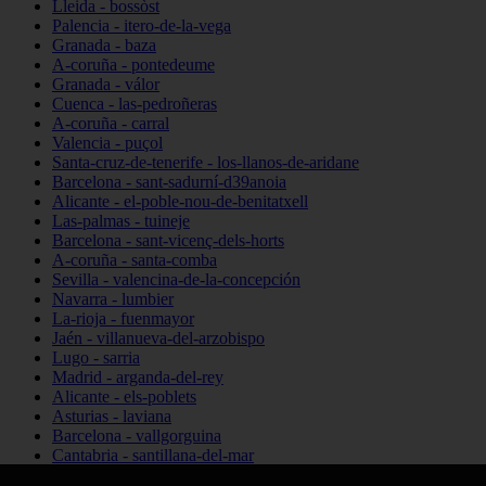
Lleida - bossòst
Palencia - itero-de-la-vega
Granada - baza
A-coruña - pontedeume
Granada - válor
Cuenca - las-pedroñeras
A-coruña - carral
Valencia - puçol
Santa-cruz-de-tenerife - los-llanos-de-aridane
Barcelona - sant-sadurní-d39anoia
Alicante - el-poble-nou-de-benitatxell
Las-palmas - tuineje
Barcelona - sant-vicenç-dels-horts
A-coruña - santa-comba
Sevilla - valencina-de-la-concepción
Navarra - lumbier
La-rioja - fuenmayor
Jaén - villanueva-del-arzobispo
Lugo - sarria
Madrid - arganda-del-rey
Alicante - els-poblets
Asturias - laviana
Barcelona - vallgorguina
Cantabria - santillana-del-mar
Zamora - santa-maría-de-la-vega