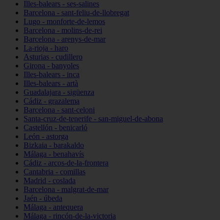
Illes-balears - ses-salines
Barcelona - sant-feliu-de-llobregat
Lugo - monforte-de-lemos
Barcelona - molins-de-rei
Barcelona - arenys-de-mar
La-rioja - haro
Asturias - cudillero
Girona - banyoles
Illes-balears - inca
Illes-balears - artà
Guadalajara - sigüenza
Cádiz - grazalema
Barcelona - sant-celoni
Santa-cruz-de-tenerife - san-miguel-de-abona
Castellón - benicarló
León - astorga
Bizkaia - barakaldo
Málaga - benahavís
Cádiz - arcos-de-la-frontera
Cantabria - comillas
Madrid - coslada
Barcelona - malgrat-de-mar
Jaén - úbeda
Málaga - antequera
Málaga - rincón-de-la-victoria