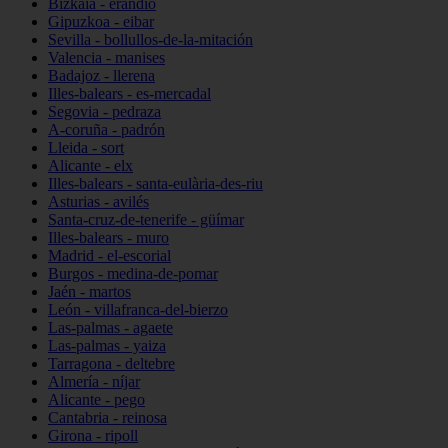
Bizkaia - erandio
Gipuzkoa - eibar
Sevilla - bollullos-de-la-mitación
Valencia - manises
Badajoz - llerena
Illes-balears - es-mercadal
Segovia - pedraza
A-coruña - padrón
Lleida - sort
Alicante - elx
Illes-balears - santa-eulària-des-riu
Asturias - avilés
Santa-cruz-de-tenerife - güímar
Illes-balears - muro
Madrid - el-escorial
Burgos - medina-de-pomar
Jaén - martos
León - villafranca-del-bierzo
Las-palmas - agaete
Las-palmas - yaiza
Tarragona - deltebre
Almería - níjar
Alicante - pego
Cantabria - reinosa
Girona - ripoll