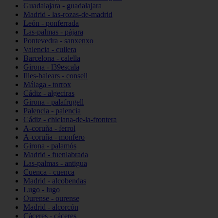
Guadalajara - guadalajara
Madrid - las-rozas-de-madrid
León - ponferrada
Las-palmas - pájara
Pontevedra - sanxenxo
Valencia - cullera
Barcelona - calella
Girona - l39escala
Illes-balears - consell
Málaga - torrox
Cádiz - algeciras
Girona - palafrugell
Palencia - palencia
Cádiz - chiclana-de-la-frontera
A-coruña - ferrol
A-coruña - monfero
Girona - palamós
Madrid - fuenlabrada
Las-palmas - antigua
Cuenca - cuenca
Madrid - alcobendas
Lugo - lugo
Ourense - ourense
Madrid - alcorcón
Cáceres - cáceres