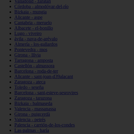
Valladolid - zaratán
Córdoba - almodóvar-del-río
Bizkaia - mungia
Alicante - aspe
Cantabria - meruelo
Albacete - el-bonillo
Lugo - viveiro
ávila - nava-de-arévalo
Almería - los-gallardos
Pontevedra - mos
Girona - llívia
Tarragona - amposta
Castellón - almassora
Barcelona - roda-de-ter
Alicante - sant-joan-d39alacant
Zaragoza - ateca
Toledo - seseña
Barcelona - sant-esteve-sesrovires
Zaragoza - tarazona
Bizkaia - balmaseda
Valencia - massanassa
Girona - puigcerdà
Valencia - petrés
Palencia - carrión-de-los-condes
Las-palmas - haría