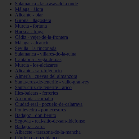
Salamanca - las-casas-del-conde
Málaga - álora
Alicante - biar
Girona - llagostera
Murcia - fortuna
Huesca - fraga
Cádiz - vejer-de-la-frontera
Málaga - alcaucín
Sevilla - la-rinconada
Salamanca - villares-de-la-reina
Cantabria - vega-de-pas
Murcia - los-alcázares
Alicante - san-fulgencio
Almería - cuevas-del-almanzora
Santa-cruz-de-tenerife - valle-gran-rey
Santa-cruz-de-tenerife - arico
Illes-balears - ferreries
A-coruña - carballo
Ciudad-real - pozuelo-de-calatrava
Pontevedra - pontecesures
Badajoz - don-benito
Segovia - real-sitio-de-san-ildefonso
Badajoz - zafra
Albacete - tarazona-de-la-mancha
Córdoba - pozoblanco