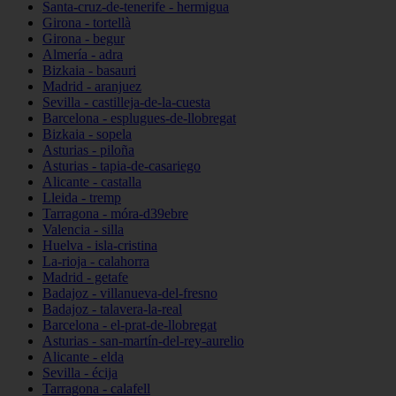
Santa-cruz-de-tenerife - hermigua
Girona - tortellà
Girona - begur
Almería - adra
Bizkaia - basauri
Madrid - aranjuez
Sevilla - castilleja-de-la-cuesta
Barcelona - esplugues-de-llobregat
Bizkaia - sopela
Asturias - piloña
Asturias - tapia-de-casariego
Alicante - castalla
Lleida - tremp
Tarragona - móra-d39ebre
Valencia - silla
Huelva - isla-cristina
La-rioja - calahorra
Madrid - getafe
Badajoz - villanueva-del-fresno
Badajoz - talavera-la-real
Barcelona - el-prat-de-llobregat
Asturias - san-martín-del-rey-aurelio
Alicante - elda
Sevilla - écija
Tarragona - calafell