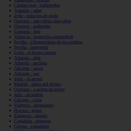
Ciudad-real - valdepeñas
Asturias - salas
ávila - palacios-de-goda
Ourense - san-cibrao-das-viñas
Ourense - padrenda
Granada - loja
Valencia - bonrepòs-i-mirambell
Sevilla - villamanrique-de-la-condesa
Sevilla - lantejuela
León - el-burgo-ranero
Almería - abla
Almería - pechina
Alicante - agost
Alicante - sax
ávila - el-arenal
Madrid - aldea-del-fresno
Ourense - a-pobra-de-trives
Jaén - alcaudete
Cáceres - coria
Valencia - almussafes
Huesca - graus
Zaragoza - alagón
Cantabria - penagos
Girona - cantallops