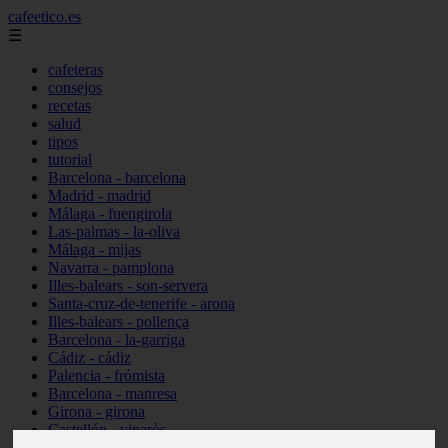
cafeetico.es
☰
cafeteras
consejos
recetas
salud
tipos
tutorial
Barcelona - barcelona
Madrid - madrid
Málaga - fuengirola
Las-palmas - la-oliva
Málaga - mijas
Navarra - pamplona
Illes-balears - son-servera
Santa-cruz-de-tenerife - arona
Illes-balears - pollença
Barcelona - la-garriga
Cádiz - cádiz
Palencia - frómista
Barcelona - manresa
Girona - girona
Castellón - vinaròs
Illes-balears - capdepera