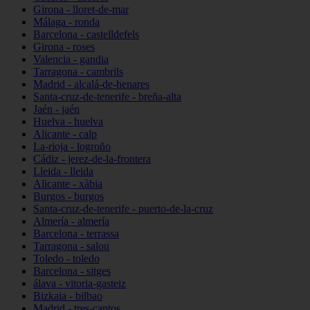
Girona - lloret-de-mar
Málaga - ronda
Barcelona - castelldefels
Girona - roses
Valencia - gandia
Tarragona - cambrils
Madrid - alcalá-de-henares
Santa-cruz-de-tenerife - breña-alta
Jaén - jaén
Huelva - huelva
Alicante - calp
La-rioja - logroño
Cádiz - jerez-de-la-frontera
Lleida - lleida
Alicante - xàbia
Burgos - burgos
Santa-cruz-de-tenerife - puerto-de-la-cruz
Almería - almería
Barcelona - terrassa
Tarragona - salou
Toledo - toledo
Barcelona - sitges
álava - vitoria-gasteiz
Bizkaia - bilbao
Madrid - tres-cantos