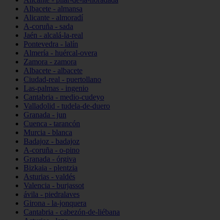
Albacete - almansa
Alicante - almoradí
A-coruña - sada
Jaén - alcalá-la-real
Pontevedra - lalín
Almería - huércal-overa
Zamora - zamora
Albacete - albacete
Ciudad-real - puertollano
Las-palmas - ingenio
Cantabria - medio-cudeyo
Valladolid - tudela-de-duero
Granada - jun
Cuenca - tarancón
Murcia - blanca
Badajoz - badajoz
A-coruña - o-pino
Granada - órgiva
Bizkaia - plentzia
Asturias - valdés
Valencia - burjassot
ávila - piedralaves
Girona - la-jonquera
Cantabria - cabezón-de-liébana