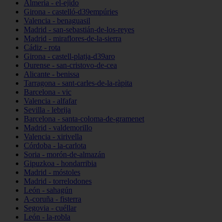
Almería - el-ejido
Girona - castelló-d39empúries
Valencia - benaguasil
Madrid - san-sebastián-de-los-reyes
Madrid - miraflores-de-la-sierra
Cádiz - rota
Girona - castell-platja-d39aro
Ourense - san-cristovo-de-cea
Alicante - benissa
Tarragona - sant-carles-de-la-ràpita
Barcelona - vic
Valencia - alfafar
Sevilla - lebrija
Barcelona - santa-coloma-de-gramenet
Madrid - valdemorillo
Valencia - xirivella
Córdoba - la-carlota
Soria - morón-de-almazán
Gipuzkoa - hondarribia
Madrid - móstoles
Madrid - torrelodones
León - sahagún
A-coruña - fisterra
Segovia - cuéllar
León - la-robla