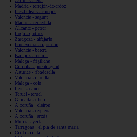
Asturias - lena
Madrid - torrejón-de-ardoz
Illes-balears - campos
Valencia - sagunt
Madrid - cercedilla
Alicante - petrer
Lugo - guitiriz
Zaragoza - alfajarín
Pontevedra - o-porriño
Valencia - bétera
Badajoz - mérida
Málaga - frigiliana
Córdoba - puente-genil
Asturias - ribadesella
Valencia - chulilla
Málaga - coín
León - riaño
Teruel - teruel
Granada - illora
A-coruña - oleiros
Valencia - requena
A-coruña - arzúa
Murcia - yecla
Tarragona - el-pla-de-santa-maria
Ceuta - ceuta