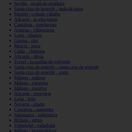
Sevilla - alcalá-de-guadaíra
Santa-cruz-de-tenerife - guía-de-isora
Madrid - collado-villalba
Alicante - la-vila-joiosa
Cantabria - torrelavega
Asturias - villaviciosa
Lugo - ribadeo
Girona - olot
Murcia - lorca
Cádiz - chipiona
Alicante - dénia
Teruel - la-puebla-de-valverde
Santa-cruz-de-tenerife - santa-cruz-de-tenerife
Santa-cruz-de-tenerife - arafo
Málaga - málaga
Málaga - estepona
Málaga - manilva
Alicante - torrevieja
León - león
Navarra - uharte
Cantabria - santander
Salamanca - salamanca
Bizkaia - getxo
Valladolid - valladolid
Málaga - benalmádena