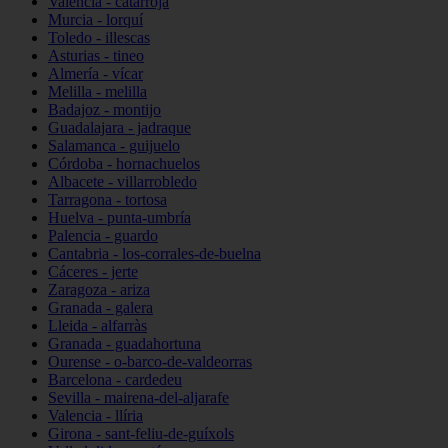
Valencia - catarroja
Murcia - lorquí
Toledo - illescas
Asturias - tineo
Almería - vícar
Melilla - melilla
Badajoz - montijo
Guadalajara - jadraque
Salamanca - guijuelo
Córdoba - hornachuelos
Albacete - villarrobledo
Tarragona - tortosa
Huelva - punta-umbría
Palencia - guardo
Cantabria - los-corrales-de-buelna
Cáceres - jerte
Zaragoza - ariza
Granada - galera
Lleida - alfarràs
Granada - guadahortuna
Ourense - o-barco-de-valdeorras
Barcelona - cardedeu
Sevilla - mairena-del-aljarafe
Valencia - llíria
Girona - sant-feliu-de-guíxols