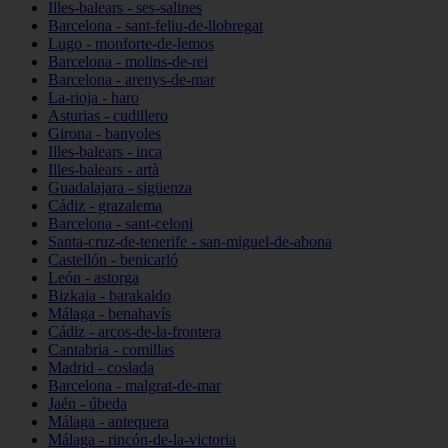
Illes-balears - ses-salines
Barcelona - sant-feliu-de-llobregat
Lugo - monforte-de-lemos
Barcelona - molins-de-rei
Barcelona - arenys-de-mar
La-rioja - haro
Asturias - cudillero
Girona - banyoles
Illes-balears - inca
Illes-balears - artà
Guadalajara - sigüenza
Cádiz - grazalema
Barcelona - sant-celoni
Santa-cruz-de-tenerife - san-miguel-de-abona
Castellón - benicarló
León - astorga
Bizkaia - barakaldo
Málaga - benahavís
Cádiz - arcos-de-la-frontera
Cantabria - comillas
Madrid - coslada
Barcelona - malgrat-de-mar
Jaén - úbeda
Málaga - antequera
Málaga - rincón-de-la-victoria