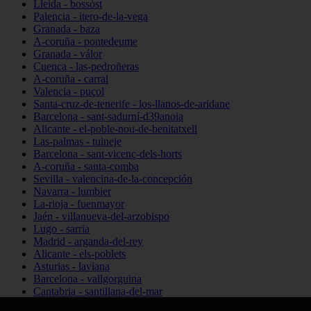
Lleida - bossòst
Palencia - itero-de-la-vega
Granada - baza
A-coruña - pontedeume
Granada - válor
Cuenca - las-pedroñeras
A-coruña - carral
Valencia - puçol
Santa-cruz-de-tenerife - los-llanos-de-aridane
Barcelona - sant-sadurní-d39anoia
Alicante - el-poble-nou-de-benitatxell
Las-palmas - tuineje
Barcelona - sant-vicenç-dels-horts
A-coruña - santa-comba
Sevilla - valencina-de-la-concepción
Navarra - lumbier
La-rioja - fuenmayor
Jaén - villanueva-del-arzobispo
Lugo - sarria
Madrid - arganda-del-rey
Alicante - els-poblets
Asturias - laviana
Barcelona - vallgorguina
Cantabria - santillana-del-mar
Zamora - santa-maría-de-la-vega