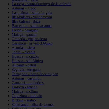
La-rioja - santo-domingo-de-la-calzada
Asturias - grado
Las-palmas - santa-brígida
Illes-balears - valldemossa
Illes-balears - ibiza
Barcelona - santa-susanna
Lleida - balaguer
Málaga - gaucín
Granada - güejar-sierra
Castellón - la-vall-d39uixó
Asturias - siero
Teruel - alcañiz
Huesca - monzón
Huesca - sabiñánigo
Alicante - catral
Segovia - turégano
Tarragona - horta-de-sant-joan
Asturias - castrillón
Cantabria - colindres
La-rioja - arnedo
Málaga - mollina
Gipuzkoa - andoain
Bizkaia - sestao
Salamanca - alba-de-tormes
Valladolid - urueña