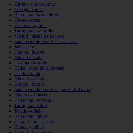
Girona - lloret-de-mar
Málaga - ronda
Barcelona - castelldefels
Girona - roses
Valencia - gandia
Tarragona - cambrils
Madrid - alcalá-de-henares
Santa-cruz-de-tenerife - breña-alta
Jaén - jaén
Huelva - huelva
Alicante - calp
La-rioja - logroño
Cádiz - jerez-de-la-frontera
Lleida - lleida
Alicante - xàbia
Burgos - burgos
Santa-cruz-de-tenerife - puerto-de-la-cruz
Almería - almería
Barcelona - terrassa
Tarragona - salou
Toledo - toledo
Barcelona - sitges
álava - vitoria-gasteiz
Bizkaia - bilbao
Madrid - tres-cantos