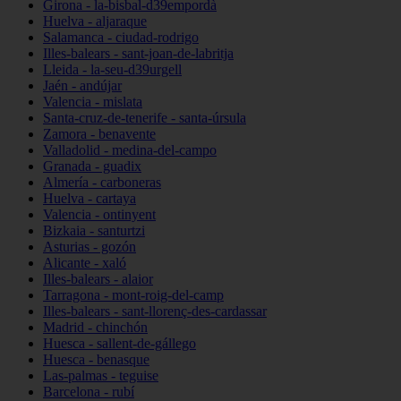
Girona - la-bisbal-d39empordà
Huelva - aljaraque
Salamanca - ciudad-rodrigo
Illes-balears - sant-joan-de-labritja
Lleida - la-seu-d39urgell
Jaén - andújar
Valencia - mislata
Santa-cruz-de-tenerife - santa-úrsula
Zamora - benavente
Valladolid - medina-del-campo
Granada - guadix
Almería - carboneras
Huelva - cartaya
Valencia - ontinyent
Bizkaia - santurtzi
Asturias - gozón
Alicante - xaló
Illes-balears - alaior
Tarragona - mont-roig-del-camp
Illes-balears - sant-llorenç-des-cardassar
Madrid - chinchón
Huesca - sallent-de-gállego
Huesca - benasque
Las-palmas - teguise
Barcelona - rubí