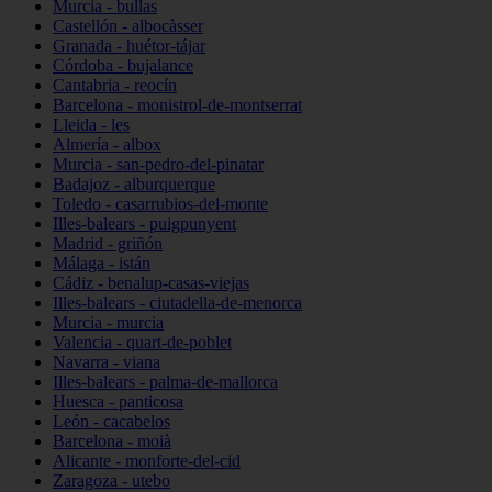
Murcia - bullas
Castellón - albocàsser
Granada - huétor-tájar
Córdoba - bujalance
Cantabria - reocín
Barcelona - monistrol-de-montserrat
Lleida - les
Almería - albox
Murcia - san-pedro-del-pinatar
Badajoz - alburquerque
Toledo - casarrubios-del-monte
Illes-balears - puigpunyent
Madrid - griñón
Málaga - istán
Cádiz - benalup-casas-viejas
Illes-balears - ciutadella-de-menorca
Murcia - murcia
Valencia - quart-de-poblet
Navarra - viana
Illes-balears - palma-de-mallorca
Huesca - panticosa
León - cacabelos
Barcelona - moià
Alicante - monforte-del-cid
Zaragoza - utebo