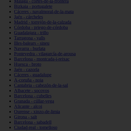
Málaga - cortes-de-la-frontera
Bizkaia - portugalete
Cáceres - navalmoral-de-la-mata
Jaén - cárcheles
Madrid - torrejón-de-la-calzada
Córdoba - priego-de-córdoba
Guadalajara - trillo
Tarragona - valls
Illes-balears - sineu
Navarra - burlata
Pontevedra - vilagarcía-de-arousa
Barcelona - montcada-i-reixac
Huesca - broto
Jaén - cazorla
Cáceres - guadalupe
A-coruña - noia
Cantabria - cabezón-de-la-sal
Albacete - socovos
Barcelona - cubelles
Granada - cúllar-vega
Alicante - alcoi
Ourense - xinzo-de-limia
Girona - salt
Barcelona - sabadell
Ciudad-real - tomelloso