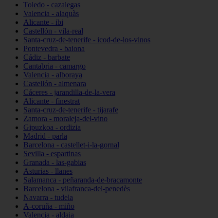
Toledo - cazalegas
Valencia - alaquàs
Alicante - ibi
Castellón - vila-real
Santa-cruz-de-tenerife - icod-de-los-vinos
Pontevedra - baiona
Cádiz - barbate
Cantabria - camargo
Valencia - alboraya
Castellón - almenara
Cáceres - jarandilla-de-la-vera
Alicante - finestrat
Santa-cruz-de-tenerife - tijarafe
Zamora - moraleja-del-vino
Gipuzkoa - ordizia
Madrid - parla
Barcelona - castellet-i-la-gornal
Sevilla - espartinas
Granada - las-gabias
Asturias - llanes
Salamanca - peñaranda-de-bracamonte
Barcelona - vilafranca-del-penedès
Navarra - tudela
A-coruña - miño
Valencia - aldaia