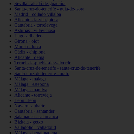
Sevilla - alcalá-de-guadaíra
Santa-cruz-de-tenerife - guía-de-isora
Madrid - collado-villalba
Alicante - la-vila-joiosa
Cantabria - torrelavega
Asturias - villaviciosa
Lugo - ribadeo
Girona - olot
Murcia - lorca
Cádiz - chipiona
Alicante - dénia
Teruel - la-puebla-de-valverde
Santa-cruz-de-tenerife - santa-cruz-de-tenerife
Santa-cruz-de-tenerife - arafo
Málaga - málaga
Málaga - estepona
Málaga - manilva
Alicante - torrevieja
León - león
Navarra - uharte
Cantabria - santander
Salamanca - salamanca
Bizkaia - getxo
Valladolid - valladolid
Málaga - benalmádena