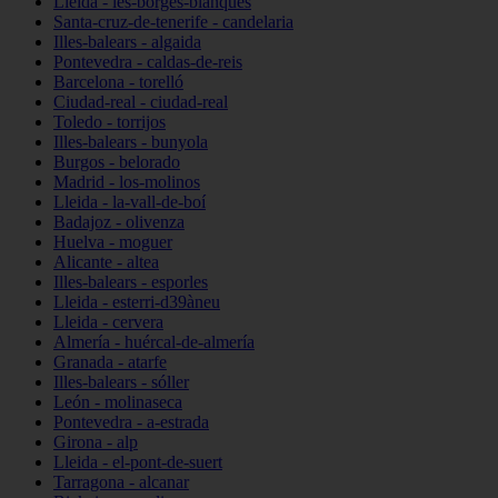
Lleida - les-borges-blanques
Santa-cruz-de-tenerife - candelaria
Illes-balears - algaida
Pontevedra - caldas-de-reis
Barcelona - torelló
Ciudad-real - ciudad-real
Toledo - torrijos
Illes-balears - bunyola
Burgos - belorado
Madrid - los-molinos
Lleida - la-vall-de-boí
Badajoz - olivenza
Huelva - moguer
Alicante - altea
Illes-balears - esporles
Lleida - esterri-d39àneu
Lleida - cervera
Almería - huércal-de-almería
Granada - atarfe
Illes-balears - sóller
León - molinaseca
Pontevedra - a-estrada
Girona - alp
Lleida - el-pont-de-suert
Tarragona - alcanar