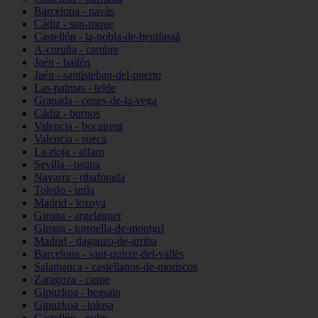
Barcelona - navàs
Cádiz - san-roque
Castellón - la-pobla-de-benifassà
A-coruña - cambre
Jaén - bailén
Jaén - santisteban-del-puerto
Las-palmas - telde
Granada - cenes-de-la-vega
Cádiz - bornos
Valencia - bocairent
Valencia - sueca
La-rioja - alfaro
Sevilla - osuna
Navarra - ribaforada
Toledo - urda
Madrid - lozoya
Girona - argelaguer
Girona - torroella-de-montgrí
Madrid - daganzo-de-arriba
Barcelona - sant-quirze-del-vallès
Salamanca - castellanos-de-moriscos
Zaragoza - caspe
Gipuzkoa - beasain
Gipuzkoa - tolosa
Castellón - nules