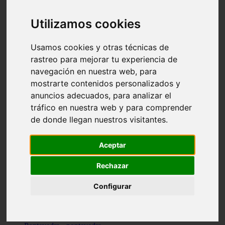
Valencia - valencia
Málaga - nerja
Utilizamos cookies
Girona - blanes
A-coruña - santiago-de-compostela
Málaga - marbella
Usamos cookies y otras técnicas de
Tarragona - tarragona
rastreo para mejorar tu experiencia de
Asturias - gijón
navegación en nuestra web, para
Girona - figueres
Alicante - santa-pola
mostrarte contenidos personalizados y
Madrid - leganés
anuncios adecuados, para analizar el
Almería - roquetas-de-mar
tráfico en nuestra web y para comprender
Girona - tossa-de-mar
Barcelona - sant-cugat-del-vallès
de donde llegan nuestros visitantes.
Alicante - l39alfàs-del-pi
Barcelona - vilanova-i-la-geltrú
Illes-balears - alcúdia
Aceptar
Castellón - peñíscola
Barcelona - mataró
Rechazar
ávila - ávila
Illes-balears - sant-antoni-de-portmany
Configurar
Illes-balears - sant-josep-de-sa-talaia
Tarragona - reus
Barcelona - badalona
Santa-cruz-de-tenerife - san-cristóbal-de-la-laguna