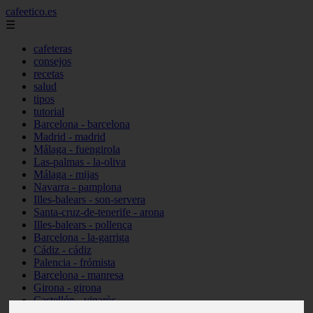
cafeetico.es
☰
cafeteras
consejos
recetas
salud
tipos
tutorial
Barcelona - barcelona
Madrid - madrid
Málaga - fuengirola
Las-palmas - la-oliva
Málaga - mijas
Navarra - pamplona
Illes-balears - son-servera
Santa-cruz-de-tenerife - arona
Illes-balears - pollença
Barcelona - la-garriga
Cádiz - cádiz
Palencia - frómista
Barcelona - manresa
Girona - girona
Castellón - vinaròs
Illes-balears - capdepera