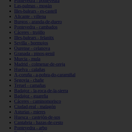
Pontevedra - pontevedra
Las-palmas - mogán
Illes-balears - es-castell
Alicante - villena
Burgos - aranda-de-duero
Pontevedra - cambados
Cáceres - trujillo
Illes-balears - felanitx
Sevilla - bormujos
Ourense - celanova
Granada - pinos-genil
Murcia - mula
Madrid - colmenar-de-oreja
Huelva - calañas
A-coruña - a-pobra-do-caramiñal
Segovia - chañe
Teruel - camañas
Badajoz - la-roca-de-la-sierra
Badajoz - guareña
Cáceres - caminomorisco
Ciudad-real - malagón
Asturias - mieres
Huesca - castejón-de-sos
Cantabria - hazas-de-cesto
Pontevedra - arbo