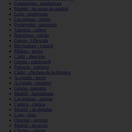
Guadalajara - guadalajara
Madrid - las-rozas-de-madrid
León - ponferrada
Las-palmas - pájara
Pontevedra - sanxenxo
Valencia - cullera
Barcelona - calella
Girona - l39escala
Illes-balears - consell
Málaga - torrox
Cádiz - algeciras
Girona - palafrugell
Palencia - palencia
Cádiz - chiclana-de-la-frontera
A-coruña - ferrol
A-coruña - monfero
Girona - palamós
Madrid - fuenlabrada
Las-palmas - antigua
Cuenca - cuenca
Madrid - alcobendas
Lugo - lugo
Ourense - ourense
Madrid - alcorcón
Cáceres - cáceres