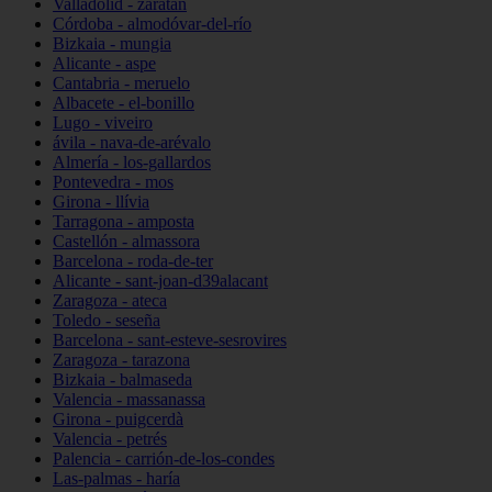
Valladolid - zaratán
Córdoba - almodóvar-del-río
Bizkaia - mungia
Alicante - aspe
Cantabria - meruelo
Albacete - el-bonillo
Lugo - viveiro
ávila - nava-de-arévalo
Almería - los-gallardos
Pontevedra - mos
Girona - llívia
Tarragona - amposta
Castellón - almassora
Barcelona - roda-de-ter
Alicante - sant-joan-d39alacant
Zaragoza - ateca
Toledo - seseña
Barcelona - sant-esteve-sesrovires
Zaragoza - tarazona
Bizkaia - balmaseda
Valencia - massanassa
Girona - puigcerdà
Valencia - petrés
Palencia - carrión-de-los-condes
Las-palmas - haría