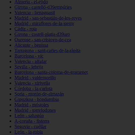
Almería - el-ejido
Girona - castelló-d39empúries
Valencia - benaguasil
Madrid - san-sebastián-de-los-reyes
Madrid - miraflores-de-la-sierra
Cádiz - rota
Girona - castell-platja-d39aro
Ourense - san-cristovo-de-cea
Alicante - benissa
Tarragona - sant-carles-de-la-ràpita
Barcelona - vic
Valencia - alfafar
Sevilla - lebrija
Barcelona - santa-coloma-de-gramenet
Madrid - valdemorillo
Valencia - xirivella
Córdoba - la-carlota
Soria - morón-de-almazán
Gipuzkoa - hondarribia
Madrid - móstoles
Madrid - torrelodones
León - sahagún
A-coruña - fisterra
Segovia - cuéllar
León - la-robla