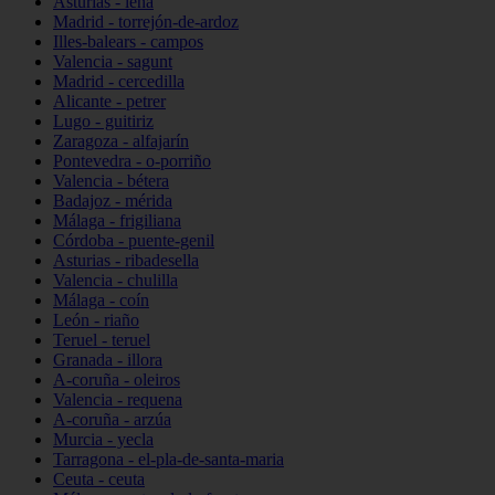
Asturias - lena
Madrid - torrejón-de-ardoz
Illes-balears - campos
Valencia - sagunt
Madrid - cercedilla
Alicante - petrer
Lugo - guitiriz
Zaragoza - alfajarín
Pontevedra - o-porriño
Valencia - bétera
Badajoz - mérida
Málaga - frigiliana
Córdoba - puente-genil
Asturias - ribadesella
Valencia - chulilla
Málaga - coín
León - riaño
Teruel - teruel
Granada - illora
A-coruña - oleiros
Valencia - requena
A-coruña - arzúa
Murcia - yecla
Tarragona - el-pla-de-santa-maria
Ceuta - ceuta