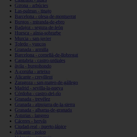
Girona - arbúcies
Las-palmas - tinajo
Barcelona - olesa-de-montserrat
Burgos - miranda-de-ebro
Badajoz - segura-de-león
Huesca - aínsa-sobrarbe
Murcia - san-javier
Toledo - yuncos
Granada - armilla
Barcelona - cornellà-de-llobregat
Cantabria - castro-urdiales
ávila - burgohondo
A-coruña - arteixo
Alicante - crevillent
Zaragoza - san-mateo-de-gállego
Madrid - sevilla-la-nueva
Córdoba - castro-del-río
Granada - trevélez
Granada - alpujarra-de-la-sierra
Granada - alhama-de-granada
Asturias - langreo
Cáceres - hervás
Ciudad-real - puerto-lápice
Alicante - polop