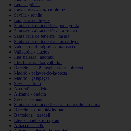
León - igüeña
Las-palmas - san-bartolomé
Sevilla - sevilla
Las-palmas - tejeda
Santa-cruz-de-tenerife - puntagorda
Santa-cruz-de-tenerife - la-orotava
Santa-cruz-de-tenerife - fasnia
Santa-cruz-de-tenerife - los-realejos
Valencia - el-puig-de-santa-maría
Valladolid - alaejos
Illes-balears - andratx
Illes-balears - banyalbufar
Barcelona - l39hospitalet-de-llobregat
Madrid - pelayos-de-la-presa
Madrid - galapagar
Sevilla - utrera
A-coruña - cedeira
Alicante - ondara
Sevilla - camas
Santa-cruz-de-tenerife - santa-cruz-de-la-palma
Barcelona - premià-de-mar
Barcelona - taradell
Lleida - vielha-e-mijaran
Albacete - hellín
Alicante - pilar-de-la-horadada