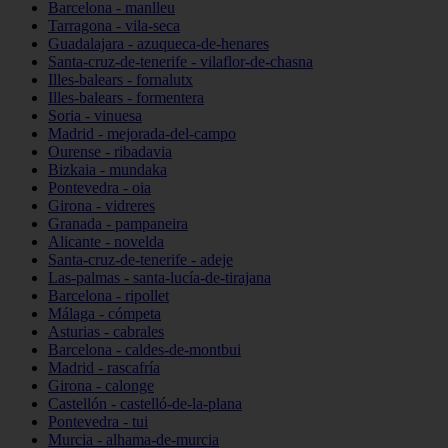
Barcelona - manlleu
Tarragona - vila-seca
Guadalajara - azuqueca-de-henares
Santa-cruz-de-tenerife - vilaflor-de-chasna
Illes-balears - fornalutx
Illes-balears - formentera
Soria - vinuesa
Madrid - mejorada-del-campo
Ourense - ribadavia
Bizkaia - mundaka
Pontevedra - oia
Girona - vidreres
Granada - pampaneira
Alicante - novelda
Santa-cruz-de-tenerife - adeje
Las-palmas - santa-lucía-de-tirajana
Barcelona - ripollet
Málaga - cómpeta
Asturias - cabrales
Barcelona - caldes-de-montbui
Madrid - rascafría
Girona - calonge
Castellón - castelló-de-la-plana
Pontevedra - tui
Murcia - alhama-de-murcia