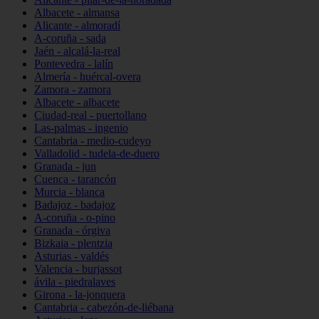
Albacete - almansa
Alicante - almoradí
A-coruña - sada
Jaén - alcalá-la-real
Pontevedra - lalín
Almería - huércal-overa
Zamora - zamora
Albacete - albacete
Ciudad-real - puertollano
Las-palmas - ingenio
Cantabria - medio-cudeyo
Valladolid - tudela-de-duero
Granada - jun
Cuenca - tarancón
Murcia - blanca
Badajoz - badajoz
A-coruña - o-pino
Granada - órgiva
Bizkaia - plentzia
Asturias - valdés
Valencia - burjassot
ávila - piedralaves
Girona - la-jonquera
Cantabria - cabezón-de-liébana