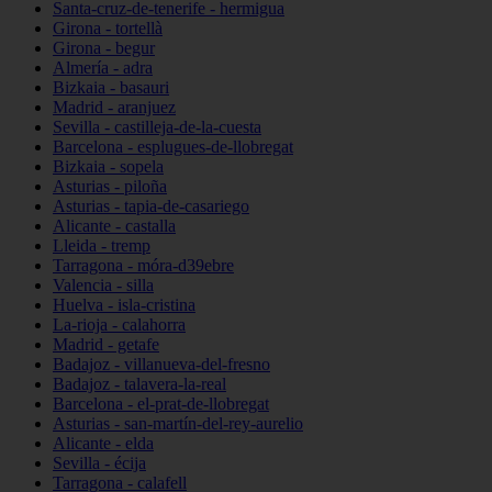
Santa-cruz-de-tenerife - hermigua
Girona - tortellà
Girona - begur
Almería - adra
Bizkaia - basauri
Madrid - aranjuez
Sevilla - castilleja-de-la-cuesta
Barcelona - esplugues-de-llobregat
Bizkaia - sopela
Asturias - piloña
Asturias - tapia-de-casariego
Alicante - castalla
Lleida - tremp
Tarragona - móra-d39ebre
Valencia - silla
Huelva - isla-cristina
La-rioja - calahorra
Madrid - getafe
Badajoz - villanueva-del-fresno
Badajoz - talavera-la-real
Barcelona - el-prat-de-llobregat
Asturias - san-martín-del-rey-aurelio
Alicante - elda
Sevilla - écija
Tarragona - calafell