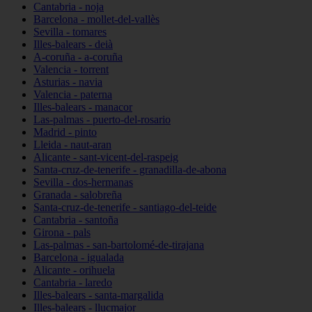
Cantabria - noja
Barcelona - mollet-del-vallès
Sevilla - tomares
Illes-balears - deià
A-coruña - a-coruña
Valencia - torrent
Asturias - navia
Valencia - paterna
Illes-balears - manacor
Las-palmas - puerto-del-rosario
Madrid - pinto
Lleida - naut-aran
Alicante - sant-vicent-del-raspeig
Santa-cruz-de-tenerife - granadilla-de-abona
Sevilla - dos-hermanas
Granada - salobreña
Santa-cruz-de-tenerife - santiago-del-teide
Cantabria - santoña
Girona - pals
Las-palmas - san-bartolomé-de-tirajana
Barcelona - igualada
Alicante - orihuela
Cantabria - laredo
Illes-balears - santa-margalida
Illes-balears - llucmajor