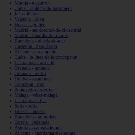
Murcia - mazarrón
Cádiz - sanlúcar-de-barrameda
Jaén - linares
Valencia - oliva
Huesca - grañén
Madrid - san-lorenzo-de-el-escorial
Madrid - boadilla-del-monte
Barcelona - pineda-de-mar
Castellón - benicàssim
Alicante - el-campello
Cádiz - la-línea-de-la-concepción
Las-palmas - arrecife
Granada - granada
Granada - motril
Huelva - ayamonte
Gipuzkoa - irun
Pontevedra - o-grove
Málaga - vélez-málaga
Las-palmas - tías
Soria - soria
Huesca - huesca
Barcelona - granollers
Girona - cadaqués
Asturias - cangas-de-onís
Alicante - guardamar-del-segura