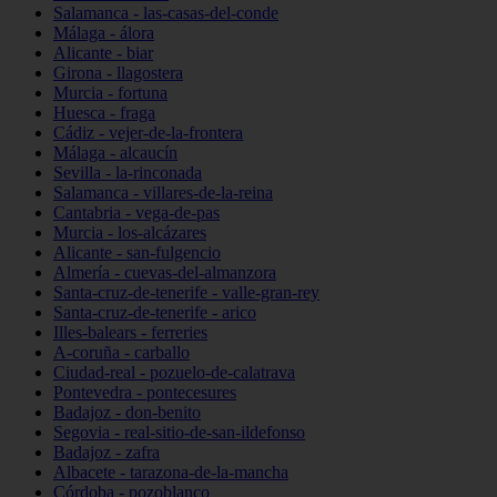
Salamanca - las-casas-del-conde
Málaga - álora
Alicante - biar
Girona - llagostera
Murcia - fortuna
Huesca - fraga
Cádiz - vejer-de-la-frontera
Málaga - alcaucín
Sevilla - la-rinconada
Salamanca - villares-de-la-reina
Cantabria - vega-de-pas
Murcia - los-alcázares
Alicante - san-fulgencio
Almería - cuevas-del-almanzora
Santa-cruz-de-tenerife - valle-gran-rey
Santa-cruz-de-tenerife - arico
Illes-balears - ferreries
A-coruña - carballo
Ciudad-real - pozuelo-de-calatrava
Pontevedra - pontecesures
Badajoz - don-benito
Segovia - real-sitio-de-san-ildefonso
Badajoz - zafra
Albacete - tarazona-de-la-mancha
Córdoba - pozoblanco