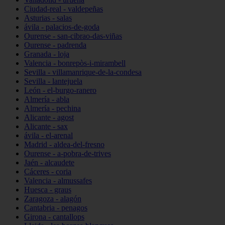
Ciudad-real - valdepeñas
Asturias - salas
ávila - palacios-de-goda
Ourense - san-cibrao-das-viñas
Ourense - padrenda
Granada - loja
Valencia - bonrepòs-i-mirambell
Sevilla - villamanrique-de-la-condesa
Sevilla - lantejuela
León - el-burgo-ranero
Almería - abla
Almería - pechina
Alicante - agost
Alicante - sax
ávila - el-arenal
Madrid - aldea-del-fresno
Ourense - a-pobra-de-trives
Jaén - alcaudete
Cáceres - coria
Valencia - almussafes
Huesca - graus
Zaragoza - alagón
Cantabria - penagos
Girona - cantallops