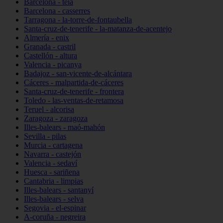
Barcelona - teià
Barcelona - casserres
Tarragona - la-torre-de-fontaubella
Santa-cruz-de-tenerife - la-matanza-de-acentejo
Almería - enix
Granada - castril
Castellón - altura
Valencia - picanya
Badajoz - san-vicente-de-alcántara
Cáceres - malpartida-de-cáceres
Santa-cruz-de-tenerife - frontera
Toledo - las-ventas-de-retamosa
Teruel - alcorisa
Zaragoza - zaragoza
Illes-balears - maó-mahón
Sevilla - pilas
Murcia - cartagena
Navarra - castejón
Valencia - sedaví
Huesca - sariñena
Cantabria - limpias
Illes-balears - santanyí
Illes-balears - selva
Segovia - el-espinar
A-coruña - negreira