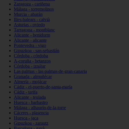
Zaragoza - cariñena
Málaga - torremolinos
Murcia - abarán
Illes-balears - calvià
Asturias - oviedo
Tarragona - montblanc
Alicante - benidorm
Alicante - alicante
Pontevedra - vigo
Gipuzkoa - san-sebastián
Córdoba - córdoba
A-coruña - betanzos
Córdoba - iznájar
Las-palmas - las-palmas-de-gran-canaria
Granada - almuñécar
Almería - mojácar
Cádiz - el-puerto-de-santa-maría
Cádiz - tarifa
Alicante - teulada
Huesca - barbastro
Málaga - alhaurín-de-la-torre
Cáceres - plasencia
Huesca - jaca
Gipuzkoa - zarautz
Barcelona - gavà