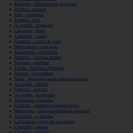
Badajoz - villanueva-de-la-serena
Huelva - aracena
Jaén - mengíbar
Zamora - toro
A-coruña - boimorto
Zaragoza - borja
Cantabria - cartes
Granada - cortes-de-baza
Illes-balears - sant-joan
Salamanca - vitigudino
Badajoz - valdelacalzada
Navarra - esteribar
Lleida - bell-lloc-d39urgell
Burgos - covarrubias
Soria - burgo-de-osma-ciudad-de-osma
A-coruña - melide
Segovia - segovia
A-coruña - ponteceso
Tarragona - camarles
Córdoba - peñarroya-pueblonuevo
Barcelona - santa-margarida-de-montbui
A-coruña - a-laracha
Las-palmas - vega-de-san-mateo
Castellón - orpesa
Castellón - burriana