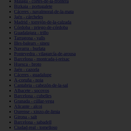
Málaga - cortes-de-la-frontera
Bizkaia - portugalete
Cáceres - navalmoral-de-la-mata
Jaén - cárcheles
Madrid - torrejón-de-la-calzada
Córdoba - priego-de-córdoba
Guadalajara - trillo
Tarragona - valls
Illes-balears - sineu
Navarra - burlata
Pontevedra - vilagarcía-de-arousa
Barcelona - montcada-i-reixac
Huesca - broto
Jaén - cazorla
Cáceres - guadalupe
A-coruña - noia
Cantabria - cabezón-de-la-sal
Albacete - socovos
Barcelona - cubelles
Granada - cúllar-vega
Alicante - alcoi
Ourense - xinzo-de-limia
Girona - salt
Barcelona - sabadell
Ciudad-real - tomelloso