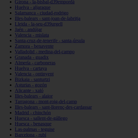
Girona - la-bisbal-d39empordà
Huelva - aljaraque
Salamanca - ciudad-rodrigo
Illes-balears - sant-joan-de-labritja
Lleida - la-seu-d39urgell
Jaén - andújar
Valencia - mislata
Santa-cruz-de-tenerife - santa-úrsula
Zamora - benavente
Valladolid - medina-del-campo
Granada - guadix
Almería - carboneras
Huelva - cartaya
Valencia - ontinyent
Bizkaia - santurtzi
Asturias - gozón
Alicante - xaló
Illes-balears - alaior
Tarragona - mont-roig-del-camp
Illes-balears - sant-llorenç-des-cardassar
Madrid - chinchón
Huesca - sallent-de-gállego
Huesca - benasque
Las-palmas - teguise
Barcelona - rubí