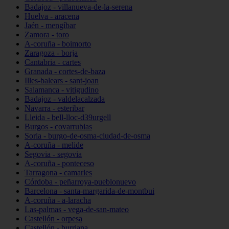
Badajoz - villanueva-de-la-serena
Huelva - aracena
Jaén - mengíbar
Zamora - toro
A-coruña - boimorto
Zaragoza - borja
Cantabria - cartes
Granada - cortes-de-baza
Illes-balears - sant-joan
Salamanca - vitigudino
Badajoz - valdelacalzada
Navarra - esteribar
Lleida - bell-lloc-d39urgell
Burgos - covarrubias
Soria - burgo-de-osma-ciudad-de-osma
A-coruña - melide
Segovia - segovia
A-coruña - ponteceso
Tarragona - camarles
Córdoba - peñarroya-pueblonuevo
Barcelona - santa-margarida-de-montbui
A-coruña - a-laracha
Las-palmas - vega-de-san-mateo
Castellón - orpesa
Castellón - burriana