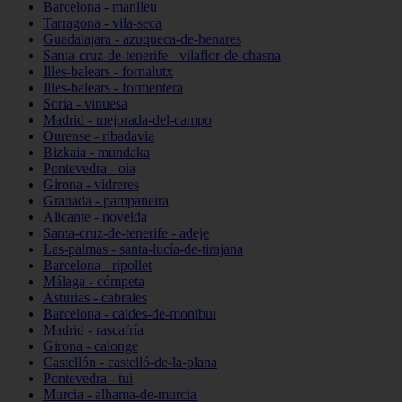
Barcelona - manlleu
Tarragona - vila-seca
Guadalajara - azuqueca-de-henares
Santa-cruz-de-tenerife - vilaflor-de-chasna
Illes-balears - fornalutx
Illes-balears - formentera
Soria - vinuesa
Madrid - mejorada-del-campo
Ourense - ribadavia
Bizkaia - mundaka
Pontevedra - oia
Girona - vidreres
Granada - pampaneira
Alicante - novelda
Santa-cruz-de-tenerife - adeje
Las-palmas - santa-lucía-de-tirajana
Barcelona - ripollet
Málaga - cómpeta
Asturias - cabrales
Barcelona - caldes-de-montbui
Madrid - rascafría
Girona - calonge
Castellón - castelló-de-la-plana
Pontevedra - tui
Murcia - alhama-de-murcia