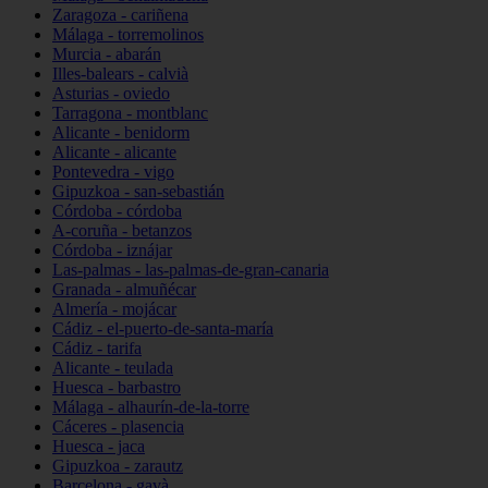
Zaragoza - cariñena
Málaga - torremolinos
Murcia - abarán
Illes-balears - calvià
Asturias - oviedo
Tarragona - montblanc
Alicante - benidorm
Alicante - alicante
Pontevedra - vigo
Gipuzkoa - san-sebastián
Córdoba - córdoba
A-coruña - betanzos
Córdoba - iznájar
Las-palmas - las-palmas-de-gran-canaria
Granada - almuñécar
Almería - mojácar
Cádiz - el-puerto-de-santa-maría
Cádiz - tarifa
Alicante - teulada
Huesca - barbastro
Málaga - alhaurín-de-la-torre
Cáceres - plasencia
Huesca - jaca
Gipuzkoa - zarautz
Barcelona - gavà