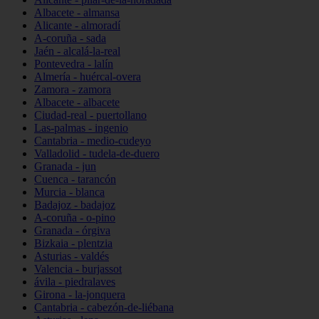
Albacete - almansa
Alicante - almoradí
A-coruña - sada
Jaén - alcalá-la-real
Pontevedra - lalín
Almería - huércal-overa
Zamora - zamora
Albacete - albacete
Ciudad-real - puertollano
Las-palmas - ingenio
Cantabria - medio-cudeyo
Valladolid - tudela-de-duero
Granada - jun
Cuenca - tarancón
Murcia - blanca
Badajoz - badajoz
A-coruña - o-pino
Granada - órgiva
Bizkaia - plentzia
Asturias - valdés
Valencia - burjassot
ávila - piedralaves
Girona - la-jonquera
Cantabria - cabezón-de-liébana