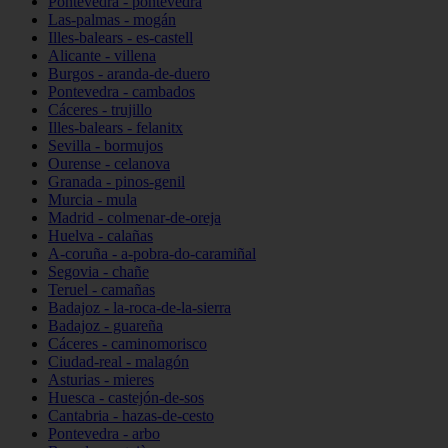
Pontevedra - pontevedra
Las-palmas - mogán
Illes-balears - es-castell
Alicante - villena
Burgos - aranda-de-duero
Pontevedra - cambados
Cáceres - trujillo
Illes-balears - felanitx
Sevilla - bormujos
Ourense - celanova
Granada - pinos-genil
Murcia - mula
Madrid - colmenar-de-oreja
Huelva - calañas
A-coruña - a-pobra-do-caramiñal
Segovia - chañe
Teruel - camañas
Badajoz - la-roca-de-la-sierra
Badajoz - guareña
Cáceres - caminomorisco
Ciudad-real - malagón
Asturias - mieres
Huesca - castejón-de-sos
Cantabria - hazas-de-cesto
Pontevedra - arbo