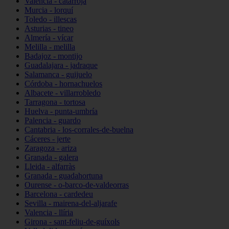
Valencia - catarroja
Murcia - lorquí
Toledo - illescas
Asturias - tineo
Almería - vícar
Melilla - melilla
Badajoz - montijo
Guadalajara - jadraque
Salamanca - guijuelo
Córdoba - hornachuelos
Albacete - villarrobledo
Tarragona - tortosa
Huelva - punta-umbría
Palencia - guardo
Cantabria - los-corrales-de-buelna
Cáceres - jerte
Zaragoza - ariza
Granada - galera
Lleida - alfarràs
Granada - guadahortuna
Ourense - o-barco-de-valdeorras
Barcelona - cardedeu
Sevilla - mairena-del-aljarafe
Valencia - llíria
Girona - sant-feliu-de-guíxols