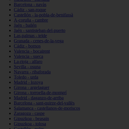
Barcelona - navàs
Cádiz - san-roque
Castellón - la-pobla-de-benifassà
A-coruña - cambre
Jaén - bailén
Jaén - santisteban-del-puerto
Las-palmas - telde
Granada - cenes-de-la-vega
Cádiz - bornos
Valencia - bocairent
Valencia - sueca
La-rioja - alfaro
Sevilla - osuna
Navarra - ribaforada
Toledo - urda
Madrid - lozoya
Girona - argelaguer
Girona - torroella-de-montgrí
Madrid - daganzo-de-arriba
Barcelona - sant-quirze-del-vallès
Salamanca - castellanos-de-moriscos
Zaragoza - caspe
Gipuzkoa - beasain
Gipuzkoa - tolosa
Castellón - nules