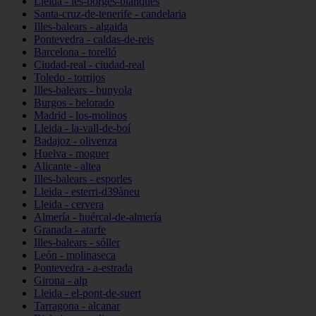
Lleida - les-borges-blanques
Santa-cruz-de-tenerife - candelaria
Illes-balears - algaida
Pontevedra - caldas-de-reis
Barcelona - torelló
Ciudad-real - ciudad-real
Toledo - torrijos
Illes-balears - bunyola
Burgos - belorado
Madrid - los-molinos
Lleida - la-vall-de-boí
Badajoz - olivenza
Huelva - moguer
Alicante - altea
Illes-balears - esporles
Lleida - esterri-d39àneu
Lleida - cervera
Almería - huércal-de-almería
Granada - atarfe
Illes-balears - sóller
León - molinaseca
Pontevedra - a-estrada
Girona - alp
Lleida - el-pont-de-suert
Tarragona - alcanar