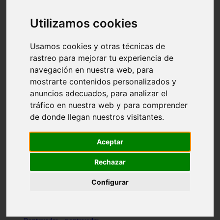
Valencia - valencia
Málaga - nerja
Utilizamos cookies
Girona - blanes
A-coruña - santiago-de-compostela
Málaga - marbella
Usamos cookies y otras técnicas de
Tarragona - tarragona
rastreo para mejorar tu experiencia de
Asturias - gijón
navegación en nuestra web, para
Girona - figueres
Alicante - santa-pola
mostrarte contenidos personalizados y
Madrid - leganés
anuncios adecuados, para analizar el
Almería - roquetas-de-mar
tráfico en nuestra web y para comprender
Girona - tossa-de-mar
Barcelona - sant-cugat-del-vallès
de donde llegan nuestros visitantes.
Alicante - l39alfàs-del-pi
Barcelona - vilanova-i-la-geltrú
Illes-balears - alcúdia
Aceptar
Castellón - peñíscola
Barcelona - mataró
Rechazar
ávila - ávila
Illes-balears - sant-antoni-de-portmany
Configurar
Illes-balears - sant-josep-de-sa-talaia
Tarragona - reus
Barcelona - badalona
Santa-cruz-de-tenerife - san-cristóbal-de-la-laguna