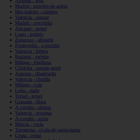
Asturias - lena
Madrid - torrejón-de-ardoz
Illes-balears - campos
Valencia - sagunt
Madrid - cercedilla
Alicante - petrer
Lugo - guitiriz
Zaragoza - alfajarín
Pontevedra - o-porriño
Valencia - bétera
Badajoz - mérida
Málaga - frigiliana
Córdoba - puente-genil
Asturias - ribadesella
Valencia - chulilla
Málaga - coín
León - riaño
Teruel - teruel
Granada - illora
A-coruña - oleiros
Valencia - requena
A-coruña - arzúa
Murcia - yecla
Tarragona - el-pla-de-santa-maria
Ceuta - ceuta