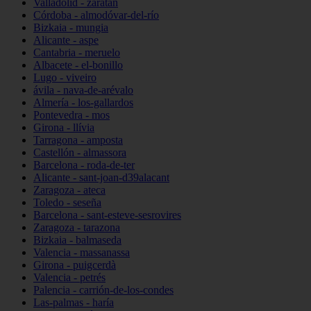
Valladolid - zaratán
Córdoba - almodóvar-del-río
Bizkaia - mungia
Alicante - aspe
Cantabria - meruelo
Albacete - el-bonillo
Lugo - viveiro
ávila - nava-de-arévalo
Almería - los-gallardos
Pontevedra - mos
Girona - llívia
Tarragona - amposta
Castellón - almassora
Barcelona - roda-de-ter
Alicante - sant-joan-d39alacant
Zaragoza - ateca
Toledo - seseña
Barcelona - sant-esteve-sesrovires
Zaragoza - tarazona
Bizkaia - balmaseda
Valencia - massanassa
Girona - puigcerdà
Valencia - petrés
Palencia - carrión-de-los-condes
Las-palmas - haría