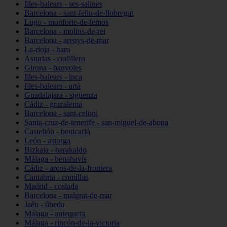
Illes-balears - ses-salines
Barcelona - sant-feliu-de-llobregat
Lugo - monforte-de-lemos
Barcelona - molins-de-rei
Barcelona - arenys-de-mar
La-rioja - haro
Asturias - cudillero
Girona - banyoles
Illes-balears - inca
Illes-balears - artà
Guadalajara - sigüenza
Cádiz - grazalema
Barcelona - sant-celoni
Santa-cruz-de-tenerife - san-miguel-de-abona
Castellón - benicarló
León - astorga
Bizkaia - barakaldo
Málaga - benahavís
Cádiz - arcos-de-la-frontera
Cantabria - comillas
Madrid - coslada
Barcelona - malgrat-de-mar
Jaén - úbeda
Málaga - antequera
Málaga - rincón-de-la-victoria