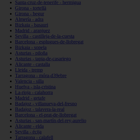
Santa-cruz-de-tenerife - hermigua
Girona - tortellà
Girona - begur
Almería - adra
Bizkaia - basauri
Madrid - aranjuez
Sevilla - castilleja-de-la-cuesta
Barcelona - esplugues-de-llobregat
Bizkaia - sopela
Asturias - piloña
Asturias - tapia-de-casariego
Alicante - castalla
Lleida - tremp
Tarragona - móra-d39ebre
Valencia - silla
Huelva - isla-cristina
La-rioja - calahorra
Madrid - getafe
Badajoz - villanueva-del-fresno
Badajoz - talavera-la-real
Barcelona - el-prat-de-llobregat
Asturias - san-martín-del-rey-aurelio
Alicante - elda
Sevilla - écija
Tarragona - calafell