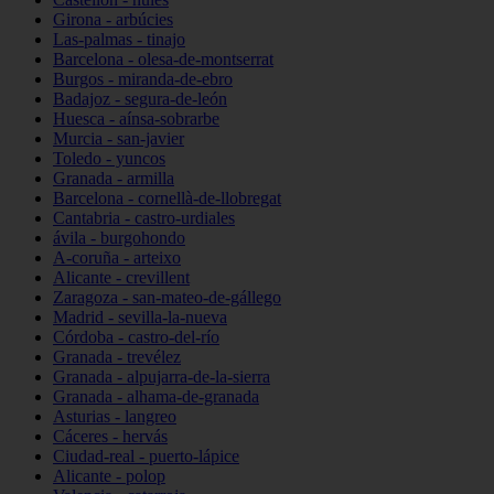
Girona - arbúcies
Las-palmas - tinajo
Barcelona - olesa-de-montserrat
Burgos - miranda-de-ebro
Badajoz - segura-de-león
Huesca - aínsa-sobrarbe
Murcia - san-javier
Toledo - yuncos
Granada - armilla
Barcelona - cornellà-de-llobregat
Cantabria - castro-urdiales
ávila - burgohondo
A-coruña - arteixo
Alicante - crevillent
Zaragoza - san-mateo-de-gállego
Madrid - sevilla-la-nueva
Córdoba - castro-del-río
Granada - trevélez
Granada - alpujarra-de-la-sierra
Granada - alhama-de-granada
Asturias - langreo
Cáceres - hervás
Ciudad-real - puerto-lápice
Alicante - polop