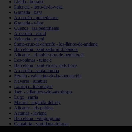
Lleida - bossòst
Palencia - itero-de-la-vega
Granada - baza
A-coruña - pontedeume
Granada - válor
Cuenca - las-pedroñeras
A-coruña - carral
Valencia - puçol
Santa-cruz-de-tenerife - los-llanos-de-aridane
Barcelona - sant-sadurní-d39anoia
Alicante - el-poble-nou-de-benitatxell
Las-palmas - tuineje
Barcelona - sant-vicenç-dels-horts
A-coruña - santa-comba
Sevilla - valencina-de-la-concepción
Navarra - lumbier
La-rioja - fuenmayor
Jaén - villanueva-del-arzobispo
Lugo - sarria
Madrid - arganda-del-rey
Alicante - els-poblets
Asturias - laviana
Barcelona - vallgorguina
Cantabria - santillana-del-mar
Zamora - santa-maría-de-la-vega