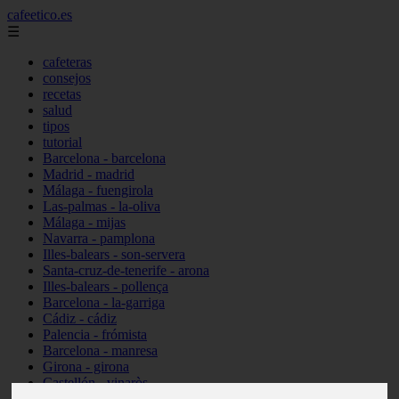
cafeetico.es
☰
cafeteras
consejos
recetas
salud
tipos
tutorial
Barcelona - barcelona
Madrid - madrid
Málaga - fuengirola
Las-palmas - la-oliva
Málaga - mijas
Navarra - pamplona
Illes-balears - son-servera
Santa-cruz-de-tenerife - arona
Illes-balears - pollença
Barcelona - la-garriga
Cádiz - cádiz
Palencia - frómista
Barcelona - manresa
Girona - girona
Castellón - vinaròs
Illes-balears - capdepera