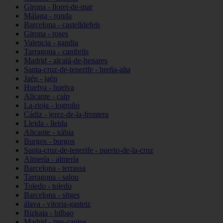
Girona - lloret-de-mar
Málaga - ronda
Barcelona - castelldefels
Girona - roses
Valencia - gandia
Tarragona - cambrils
Madrid - alcalá-de-henares
Santa-cruz-de-tenerife - breña-alta
Jaén - jaén
Huelva - huelva
Alicante - calp
La-rioja - logroño
Cádiz - jerez-de-la-frontera
Lleida - lleida
Alicante - xàbia
Burgos - burgos
Santa-cruz-de-tenerife - puerto-de-la-cruz
Almería - almería
Barcelona - terrassa
Tarragona - salou
Toledo - toledo
Barcelona - sitges
álava - vitoria-gasteiz
Bizkaia - bilbao
Madrid - tres-cantos