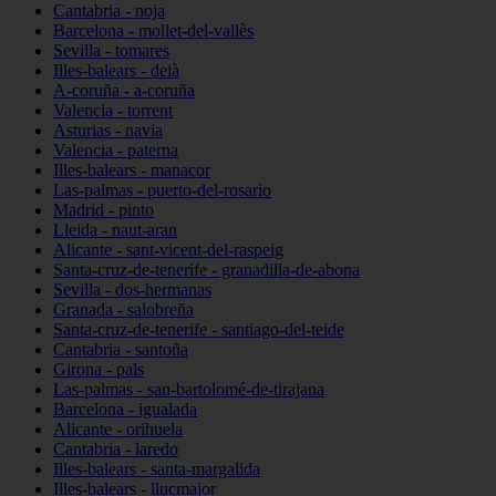
Cantabria - noja
Barcelona - mollet-del-vallès
Sevilla - tomares
Illes-balears - deià
A-coruña - a-coruña
Valencia - torrent
Asturias - navia
Valencia - paterna
Illes-balears - manacor
Las-palmas - puerto-del-rosario
Madrid - pinto
Lleida - naut-aran
Alicante - sant-vicent-del-raspeig
Santa-cruz-de-tenerife - granadilla-de-abona
Sevilla - dos-hermanas
Granada - salobreña
Santa-cruz-de-tenerife - santiago-del-teide
Cantabria - santoña
Girona - pals
Las-palmas - san-bartolomé-de-tirajana
Barcelona - igualada
Alicante - orihuela
Cantabria - laredo
Illes-balears - santa-margalida
Illes-balears - llucmajor