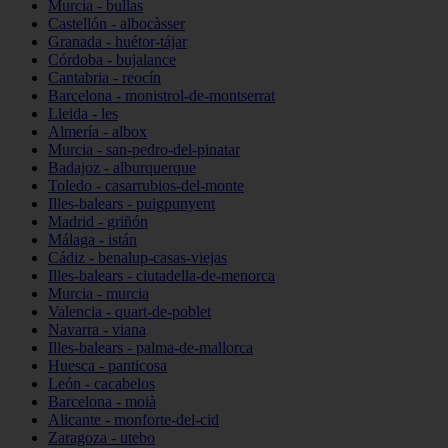
Murcia - bullas
Castellón - albocàsser
Granada - huétor-tájar
Córdoba - bujalance
Cantabria - reocín
Barcelona - monistrol-de-montserrat
Lleida - les
Almería - albox
Murcia - san-pedro-del-pinatar
Badajoz - alburquerque
Toledo - casarrubios-del-monte
Illes-balears - puigpunyent
Madrid - griñón
Málaga - istán
Cádiz - benalup-casas-viejas
Illes-balears - ciutadella-de-menorca
Murcia - murcia
Valencia - quart-de-poblet
Navarra - viana
Illes-balears - palma-de-mallorca
Huesca - panticosa
León - cacabelos
Barcelona - moià
Alicante - monforte-del-cid
Zaragoza - utebo