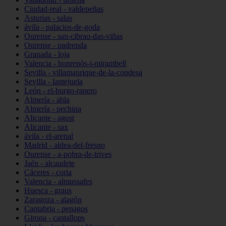
Ciudad-real - valdepeñas
Asturias - salas
ávila - palacios-de-goda
Ourense - san-cibrao-das-viñas
Ourense - padrenda
Granada - loja
Valencia - bonrepòs-i-mirambell
Sevilla - villamanrique-de-la-condesa
Sevilla - lantejuela
León - el-burgo-ranero
Almería - abla
Almería - pechina
Alicante - agost
Alicante - sax
ávila - el-arenal
Madrid - aldea-del-fresno
Ourense - a-pobra-de-trives
Jaén - alcaudete
Cáceres - coria
Valencia - almussafes
Huesca - graus
Zaragoza - alagón
Cantabria - penagos
Girona - cantallops