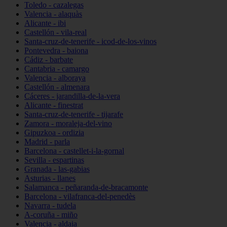
Toledo - cazalegas
Valencia - alaquàs
Alicante - ibi
Castellón - vila-real
Santa-cruz-de-tenerife - icod-de-los-vinos
Pontevedra - baiona
Cádiz - barbate
Cantabria - camargo
Valencia - alboraya
Castellón - almenara
Cáceres - jarandilla-de-la-vera
Alicante - finestrat
Santa-cruz-de-tenerife - tijarafe
Zamora - moraleja-del-vino
Gipuzkoa - ordizia
Madrid - parla
Barcelona - castellet-i-la-gornal
Sevilla - espartinas
Granada - las-gabias
Asturias - llanes
Salamanca - peñaranda-de-bracamonte
Barcelona - vilafranca-del-penedès
Navarra - tudela
A-coruña - miño
Valencia - aldaia