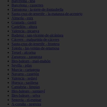
Barcelona - teià
Barcelona - casserres
Tarragona - la-torre-de-fontaubella
Santa-cruz-de-tenerife - la-matanza-de-acentejo
Almería - enix
Granada - castril
Castellón - altura
Valencia - picanya
Badajoz - san-vicente-de-alcántara
Cáceres - malpartida-de-cáceres
Santa-cruz-de-tenerife - frontera
Toledo - las-ventas-de-retamosa
Teruel - alcorisa
Zaragoza - zaragoza
Illes-balears - maó-mahón
Sevilla - pilas
Murcia - cartagena
Navarra - castejón
Valencia - sedaví
Huesca - sariñena
Cantabria - limpias
Illes-balears - santanyí
Illes-balears - selva
Segovia - el-espinar
A-coruña - negreira