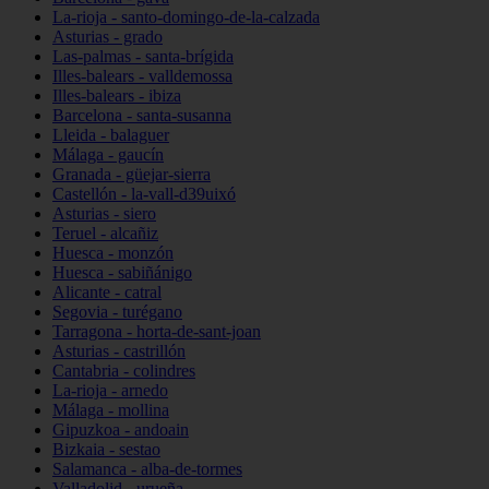
La-rioja - santo-domingo-de-la-calzada
Asturias - grado
Las-palmas - santa-brígida
Illes-balears - valldemossa
Illes-balears - ibiza
Barcelona - santa-susanna
Lleida - balaguer
Málaga - gaucín
Granada - güejar-sierra
Castellón - la-vall-d39uixó
Asturias - siero
Teruel - alcañiz
Huesca - monzón
Huesca - sabiñánigo
Alicante - catral
Segovia - turégano
Tarragona - horta-de-sant-joan
Asturias - castrillón
Cantabria - colindres
La-rioja - arnedo
Málaga - mollina
Gipuzkoa - andoain
Bizkaia - sestao
Salamanca - alba-de-tormes
Valladolid - urueña