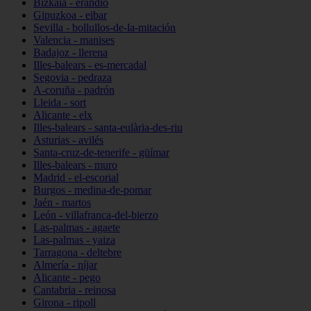
Bizkaia - erandio
Gipuzkoa - eibar
Sevilla - bollullos-de-la-mitación
Valencia - manises
Badajoz - llerena
Illes-balears - es-mercadal
Segovia - pedraza
A-coruña - padrón
Lleida - sort
Alicante - elx
Illes-balears - santa-eulària-des-riu
Asturias - avilés
Santa-cruz-de-tenerife - güímar
Illes-balears - muro
Madrid - el-escorial
Burgos - medina-de-pomar
Jaén - martos
León - villafranca-del-bierzo
Las-palmas - agaete
Las-palmas - yaiza
Tarragona - deltebre
Almería - níjar
Alicante - pego
Cantabria - reinosa
Girona - ripoll