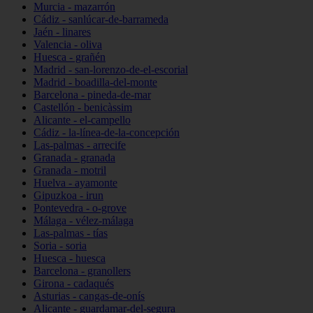
Murcia - mazarrón
Cádiz - sanlúcar-de-barrameda
Jaén - linares
Valencia - oliva
Huesca - grañén
Madrid - san-lorenzo-de-el-escorial
Madrid - boadilla-del-monte
Barcelona - pineda-de-mar
Castellón - benicàssim
Alicante - el-campello
Cádiz - la-línea-de-la-concepción
Las-palmas - arrecife
Granada - granada
Granada - motril
Huelva - ayamonte
Gipuzkoa - irun
Pontevedra - o-grove
Málaga - vélez-málaga
Las-palmas - tías
Soria - soria
Huesca - huesca
Barcelona - granollers
Girona - cadaqués
Asturias - cangas-de-onís
Alicante - guardamar-del-segura