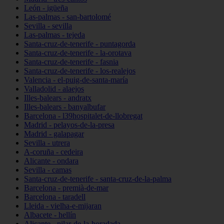
León - igüeña
Las-palmas - san-bartolomé
Sevilla - sevilla
Las-palmas - tejeda
Santa-cruz-de-tenerife - puntagorda
Santa-cruz-de-tenerife - la-orotava
Santa-cruz-de-tenerife - fasnia
Santa-cruz-de-tenerife - los-realejos
Valencia - el-puig-de-santa-maría
Valladolid - alaejos
Illes-balears - andratx
Illes-balears - banyalbufar
Barcelona - l39hospitalet-de-llobregat
Madrid - pelayos-de-la-presa
Madrid - galapagar
Sevilla - utrera
A-coruña - cedeira
Alicante - ondara
Sevilla - camas
Santa-cruz-de-tenerife - santa-cruz-de-la-palma
Barcelona - premià-de-mar
Barcelona - taradell
Lleida - vielha-e-mijaran
Albacete - hellín
Alicante - pilar-de-la-horadada