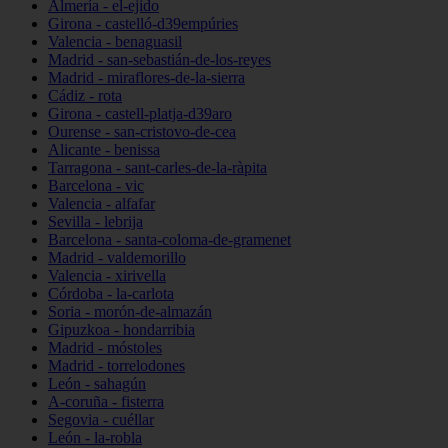
Almería - el-ejido
Girona - castelló-d39empúries
Valencia - benaguasil
Madrid - san-sebastián-de-los-reyes
Madrid - miraflores-de-la-sierra
Cádiz - rota
Girona - castell-platja-d39aro
Ourense - san-cristovo-de-cea
Alicante - benissa
Tarragona - sant-carles-de-la-ràpita
Barcelona - vic
Valencia - alfafar
Sevilla - lebrija
Barcelona - santa-coloma-de-gramenet
Madrid - valdemorillo
Valencia - xirivella
Córdoba - la-carlota
Soria - morón-de-almazán
Gipuzkoa - hondarribia
Madrid - móstoles
Madrid - torrelodones
León - sahagún
A-coruña - fisterra
Segovia - cuéllar
León - la-robla