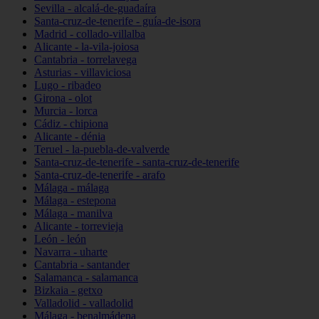
Sevilla - alcalá-de-guadaíra
Santa-cruz-de-tenerife - guía-de-isora
Madrid - collado-villalba
Alicante - la-vila-joiosa
Cantabria - torrelavega
Asturias - villaviciosa
Lugo - ribadeo
Girona - olot
Murcia - lorca
Cádiz - chipiona
Alicante - dénia
Teruel - la-puebla-de-valverde
Santa-cruz-de-tenerife - santa-cruz-de-tenerife
Santa-cruz-de-tenerife - arafo
Málaga - málaga
Málaga - estepona
Málaga - manilva
Alicante - torrevieja
León - león
Navarra - uharte
Cantabria - santander
Salamanca - salamanca
Bizkaia - getxo
Valladolid - valladolid
Málaga - benalmádena