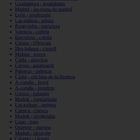
Guadalajara - guadalajara
Madrid - las-rozas-de-madrid
León - ponferrada
Las-palmas - pájara
Pontevedra - sanxenxo
Valencia - cullera
Barcelona - calella
Girona - l39escala
Illes-balears - consell
Málaga - torrox
Cádiz - algeciras
Girona - palafrugell
Palencia - palencia
Cádiz - chiclana-de-la-frontera
A-coruña - ferrol
A-coruña - monfero
Girona - palamós
Madrid - fuenlabrada
Las-palmas - antigua
Cuenca - cuenca
Madrid - alcobendas
Lugo - lugo
Ourense - ourense
Madrid - alcorcón
Cáceres - cáceres