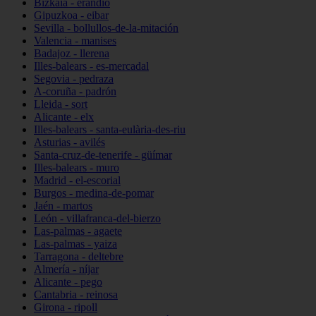
Bizkaia - erandio
Gipuzkoa - eibar
Sevilla - bollullos-de-la-mitación
Valencia - manises
Badajoz - llerena
Illes-balears - es-mercadal
Segovia - pedraza
A-coruña - padrón
Lleida - sort
Alicante - elx
Illes-balears - santa-eulària-des-riu
Asturias - avilés
Santa-cruz-de-tenerife - güímar
Illes-balears - muro
Madrid - el-escorial
Burgos - medina-de-pomar
Jaén - martos
León - villafranca-del-bierzo
Las-palmas - agaete
Las-palmas - yaiza
Tarragona - deltebre
Almería - níjar
Alicante - pego
Cantabria - reinosa
Girona - ripoll