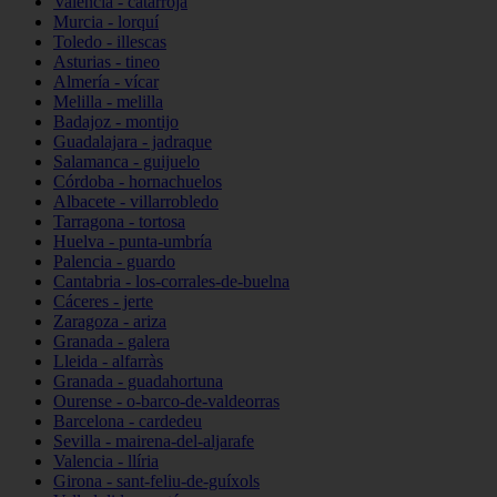
Valencia - catarroja
Murcia - lorquí
Toledo - illescas
Asturias - tineo
Almería - vícar
Melilla - melilla
Badajoz - montijo
Guadalajara - jadraque
Salamanca - guijuelo
Córdoba - hornachuelos
Albacete - villarrobledo
Tarragona - tortosa
Huelva - punta-umbría
Palencia - guardo
Cantabria - los-corrales-de-buelna
Cáceres - jerte
Zaragoza - ariza
Granada - galera
Lleida - alfarràs
Granada - guadahortuna
Ourense - o-barco-de-valdeorras
Barcelona - cardedeu
Sevilla - mairena-del-aljarafe
Valencia - llíria
Girona - sant-feliu-de-guíxols