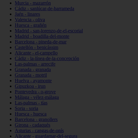
Murcia - mazarrón
Cádiz - sanlúcar-de-barrameda
Jaén - linares
Valencia - oliva
Huesca - grañén
Madrid - san-lorenzo-de-el-escorial
Madrid - boadilla-del-monte
Barcelona - pineda-de-mar
Castellón - benicàssim
Alicante - el-campello
Cádiz - la-línea-de-la-concepción
Las-palmas - arrecife
Granada - granada
Granada - motril
Huelva - ayamonte
Gipuzkoa - irun
Pontevedra - o-grove
Málaga - vélez-málaga
Las-palmas - tías
Soria - soria
Huesca - huesca
Barcelona - granollers
Girona - cadaqués
Asturias - cangas-de-onís
Alicante - guardamar-del-segura