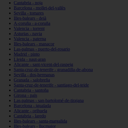
Cantabria - noja
Barcelona - mollet-del-vallès
Sevilla - tomares
Illes-balears - deià
A-coruña - a-coruña
Valencia - torrent
Asturias - navia
Valencia - paterna
Illes-balears - manacor
Las-palmas - puerto-del-rosario
Madrid - pinto
Lleida - naut-aran
Alicante - sant-vicent-del-raspeig
Santa-cruz-de-tenerife - granadilla-de-abona
Sevilla - dos-hermanas
Granada - salobreña
Santa-cruz-de-tenerife - santiago-del-teide
Cantabria - santoña
Girona - pals
Las-palmas - san-bartolomé-de-tirajana
Barcelona - igualada
Alicante - orihuela
Cantabria - laredo
Illes-balears - santa-margalida
Illes-balears - llucmajor