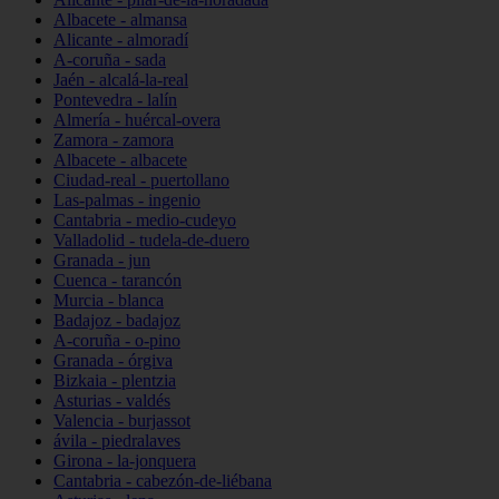
Albacete - almansa
Alicante - almoradí
A-coruña - sada
Jaén - alcalá-la-real
Pontevedra - lalín
Almería - huércal-overa
Zamora - zamora
Albacete - albacete
Ciudad-real - puertollano
Las-palmas - ingenio
Cantabria - medio-cudeyo
Valladolid - tudela-de-duero
Granada - jun
Cuenca - tarancón
Murcia - blanca
Badajoz - badajoz
A-coruña - o-pino
Granada - órgiva
Bizkaia - plentzia
Asturias - valdés
Valencia - burjassot
ávila - piedralaves
Girona - la-jonquera
Cantabria - cabezón-de-liébana