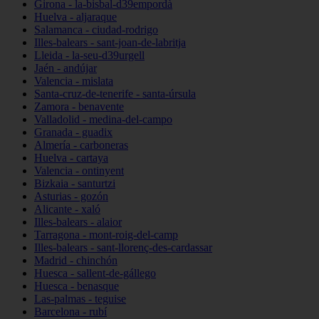
Girona - la-bisbal-d39empordà
Huelva - aljaraque
Salamanca - ciudad-rodrigo
Illes-balears - sant-joan-de-labritja
Lleida - la-seu-d39urgell
Jaén - andújar
Valencia - mislata
Santa-cruz-de-tenerife - santa-úrsula
Zamora - benavente
Valladolid - medina-del-campo
Granada - guadix
Almería - carboneras
Huelva - cartaya
Valencia - ontinyent
Bizkaia - santurtzi
Asturias - gozón
Alicante - xaló
Illes-balears - alaior
Tarragona - mont-roig-del-camp
Illes-balears - sant-llorenç-des-cardassar
Madrid - chinchón
Huesca - sallent-de-gállego
Huesca - benasque
Las-palmas - teguise
Barcelona - rubí