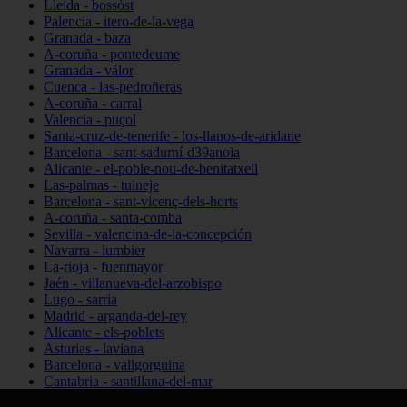
Lleida - bossòst
Palencia - itero-de-la-vega
Granada - baza
A-coruña - pontedeume
Granada - válor
Cuenca - las-pedroñeras
A-coruña - carral
Valencia - puçol
Santa-cruz-de-tenerife - los-llanos-de-aridane
Barcelona - sant-sadurní-d39anoia
Alicante - el-poble-nou-de-benitatxell
Las-palmas - tuineje
Barcelona - sant-vicenç-dels-horts
A-coruña - santa-comba
Sevilla - valencina-de-la-concepción
Navarra - lumbier
La-rioja - fuenmayor
Jaén - villanueva-del-arzobispo
Lugo - sarria
Madrid - arganda-del-rey
Alicante - els-poblets
Asturias - laviana
Barcelona - vallgorguina
Cantabria - santillana-del-mar
Zamora - santa-maría-de-la-vega