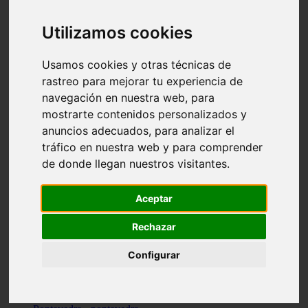
Valencia - valencia
Málaga - nerja
Utilizamos cookies
Girona - blanes
A-coruña - santiago-de-compostela
Málaga - marbella
Usamos cookies y otras técnicas de
Tarragona - tarragona
rastreo para mejorar tu experiencia de
Asturias - gijón
navegación en nuestra web, para
Girona - figueres
Alicante - santa-pola
mostrarte contenidos personalizados y
Madrid - leganés
anuncios adecuados, para analizar el
Almería - roquetas-de-mar
tráfico en nuestra web y para comprender
Girona - tossa-de-mar
Barcelona - sant-cugat-del-vallès
de donde llegan nuestros visitantes.
Alicante - l39alfàs-del-pi
Barcelona - vilanova-i-la-geltrú
Illes-balears - alcúdia
Aceptar
Castellón - peñíscola
Barcelona - mataró
Rechazar
ávila - ávila
Illes-balears - sant-antoni-de-portmany
Configurar
Illes-balears - sant-josep-de-sa-talaia
Tarragona - reus
Barcelona - badalona
Santa-cruz-de-tenerife - san-cristóbal-de-la-laguna