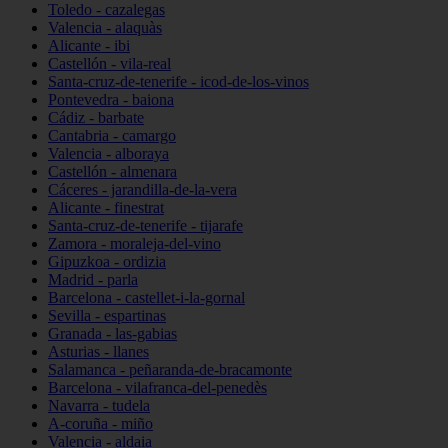
Toledo - cazalegas
Valencia - alaquàs
Alicante - ibi
Castellón - vila-real
Santa-cruz-de-tenerife - icod-de-los-vinos
Pontevedra - baiona
Cádiz - barbate
Cantabria - camargo
Valencia - alboraya
Castellón - almenara
Cáceres - jarandilla-de-la-vera
Alicante - finestrat
Santa-cruz-de-tenerife - tijarafe
Zamora - moraleja-del-vino
Gipuzkoa - ordizia
Madrid - parla
Barcelona - castellet-i-la-gornal
Sevilla - espartinas
Granada - las-gabias
Asturias - llanes
Salamanca - peñaranda-de-bracamonte
Barcelona - vilafranca-del-penedès
Navarra - tudela
A-coruña - miño
Valencia - aldaia