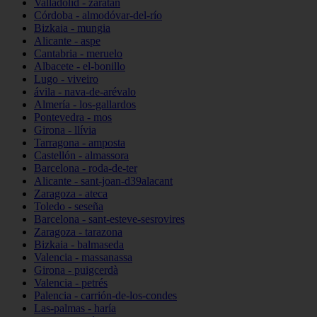
Valladolid - zaratán
Córdoba - almodóvar-del-río
Bizkaia - mungia
Alicante - aspe
Cantabria - meruelo
Albacete - el-bonillo
Lugo - viveiro
ávila - nava-de-arévalo
Almería - los-gallardos
Pontevedra - mos
Girona - llívia
Tarragona - amposta
Castellón - almassora
Barcelona - roda-de-ter
Alicante - sant-joan-d39alacant
Zaragoza - ateca
Toledo - seseña
Barcelona - sant-esteve-sesrovires
Zaragoza - tarazona
Bizkaia - balmaseda
Valencia - massanassa
Girona - puigcerdà
Valencia - petrés
Palencia - carrión-de-los-condes
Las-palmas - haría