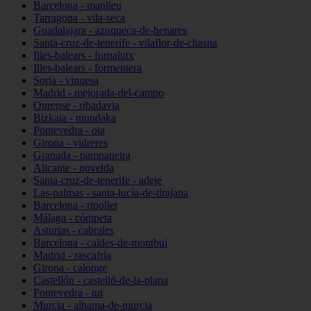
Barcelona - manlleu
Tarragona - vila-seca
Guadalajara - azuqueca-de-henares
Santa-cruz-de-tenerife - vilaflor-de-chasna
Illes-balears - fornalutx
Illes-balears - formentera
Soria - vinuesa
Madrid - mejorada-del-campo
Ourense - ribadavia
Bizkaia - mundaka
Pontevedra - oia
Girona - vidreres
Granada - pampaneira
Alicante - novelda
Santa-cruz-de-tenerife - adeje
Las-palmas - santa-lucía-de-tirajana
Barcelona - ripollet
Málaga - cómpeta
Asturias - cabrales
Barcelona - caldes-de-montbui
Madrid - rascafría
Girona - calonge
Castellón - castelló-de-la-plana
Pontevedra - tui
Murcia - alhama-de-murcia