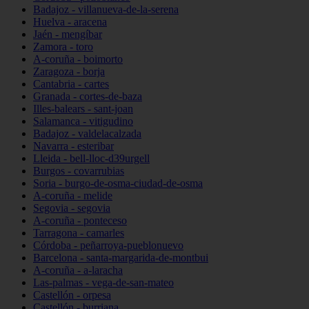
Badajoz - villanueva-de-la-serena
Huelva - aracena
Jaén - mengíbar
Zamora - toro
A-coruña - boimorto
Zaragoza - borja
Cantabria - cartes
Granada - cortes-de-baza
Illes-balears - sant-joan
Salamanca - vitigudino
Badajoz - valdelacalzada
Navarra - esteribar
Lleida - bell-lloc-d39urgell
Burgos - covarrubias
Soria - burgo-de-osma-ciudad-de-osma
A-coruña - melide
Segovia - segovia
A-coruña - ponteceso
Tarragona - camarles
Córdoba - peñarroya-pueblonuevo
Barcelona - santa-margarida-de-montbui
A-coruña - a-laracha
Las-palmas - vega-de-san-mateo
Castellón - orpesa
Castellón - burriana