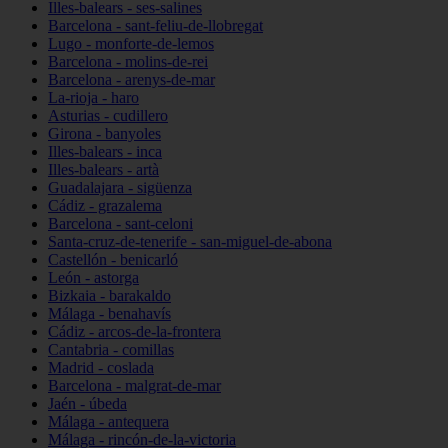
Illes-balears - ses-salines
Barcelona - sant-feliu-de-llobregat
Lugo - monforte-de-lemos
Barcelona - molins-de-rei
Barcelona - arenys-de-mar
La-rioja - haro
Asturias - cudillero
Girona - banyoles
Illes-balears - inca
Illes-balears - artà
Guadalajara - sigüenza
Cádiz - grazalema
Barcelona - sant-celoni
Santa-cruz-de-tenerife - san-miguel-de-abona
Castellón - benicarló
León - astorga
Bizkaia - barakaldo
Málaga - benahavís
Cádiz - arcos-de-la-frontera
Cantabria - comillas
Madrid - coslada
Barcelona - malgrat-de-mar
Jaén - úbeda
Málaga - antequera
Málaga - rincón-de-la-victoria