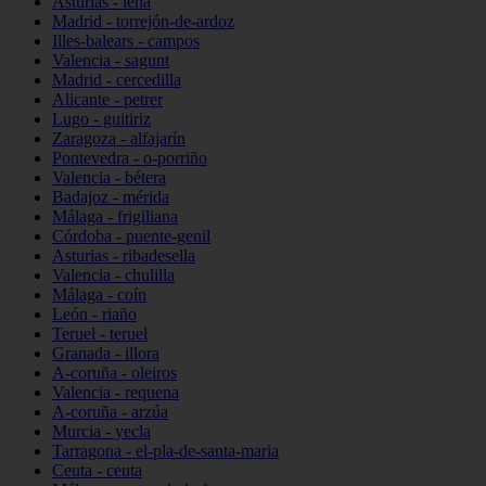
Asturias - lena
Madrid - torrejón-de-ardoz
Illes-balears - campos
Valencia - sagunt
Madrid - cercedilla
Alicante - petrer
Lugo - guitiriz
Zaragoza - alfajarín
Pontevedra - o-porriño
Valencia - bétera
Badajoz - mérida
Málaga - frigiliana
Córdoba - puente-genil
Asturias - ribadesella
Valencia - chulilla
Málaga - coín
León - riaño
Teruel - teruel
Granada - illora
A-coruña - oleiros
Valencia - requena
A-coruña - arzúa
Murcia - yecla
Tarragona - el-pla-de-santa-maria
Ceuta - ceuta