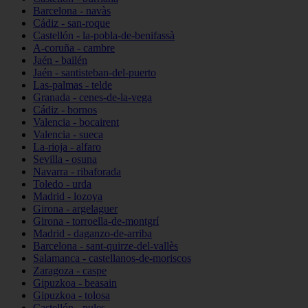
Barcelona - navàs
Cádiz - san-roque
Castellón - la-pobla-de-benifassà
A-coruña - cambre
Jaén - bailén
Jaén - santisteban-del-puerto
Las-palmas - telde
Granada - cenes-de-la-vega
Cádiz - bornos
Valencia - bocairent
Valencia - sueca
La-rioja - alfaro
Sevilla - osuna
Navarra - ribaforada
Toledo - urda
Madrid - lozoya
Girona - argelaguer
Girona - torroella-de-montgrí
Madrid - daganzo-de-arriba
Barcelona - sant-quirze-del-vallès
Salamanca - castellanos-de-moriscos
Zaragoza - caspe
Gipuzkoa - beasain
Gipuzkoa - tolosa
Castellón - nules