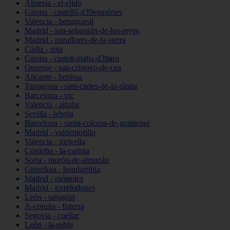
Almería - el-ejido
Girona - castelló-d39empúries
Valencia - benaguasil
Madrid - san-sebastián-de-los-reyes
Madrid - miraflores-de-la-sierra
Cádiz - rota
Girona - castell-platja-d39aro
Ourense - san-cristovo-de-cea
Alicante - benissa
Tarragona - sant-carles-de-la-ràpita
Barcelona - vic
Valencia - alfafar
Sevilla - lebrija
Barcelona - santa-coloma-de-gramenet
Madrid - valdemorillo
Valencia - xirivella
Córdoba - la-carlota
Soria - morón-de-almazán
Gipuzkoa - hondarribia
Madrid - móstoles
Madrid - torrelodones
León - sahagún
A-coruña - fisterra
Segovia - cuéllar
León - la-robla