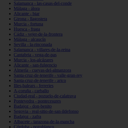
Salamanca - las-casas-del-conde
Málaga - álora
Alicante - biar
Girona - llagostera
Murcia - fortuna
Huesca - fraga
Cádiz - vejer-de-la-frontera
Málaga - alcaucín
Sevilla - la-rinconada
Salamanca - villares-de-la-reina
Cantabria - vega-de-pas
Murcia - los-alcázares
Alicante - san-fulgencio
Almería - cuevas-del-almanzora
Santa-cruz-de-tenerife - valle-gran-rey
Santa-cruz-de-tenerife - arico
Illes-balears - ferreries
A-coruña - carballo
Ciudad-real - pozuelo-de-calatrava
Pontevedra - pontecesures
Badajoz - don-benito
Segovia - real-sitio-de-san-ildefonso
Badajoz - zafra
Albacete - tarazona-de-la-mancha
Córdoba - pozoblanco