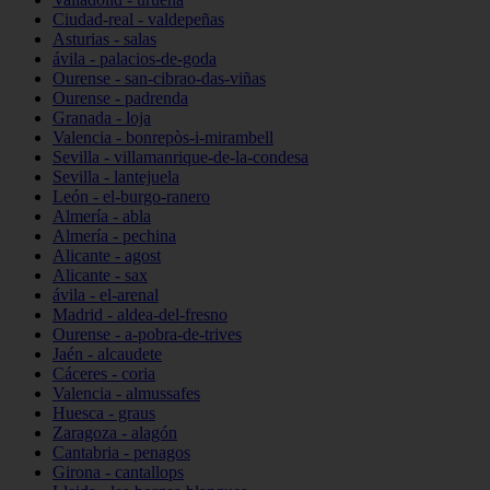
Ciudad-real - valdepeñas
Asturias - salas
ávila - palacios-de-goda
Ourense - san-cibrao-das-viñas
Ourense - padrenda
Granada - loja
Valencia - bonrepòs-i-mirambell
Sevilla - villamanrique-de-la-condesa
Sevilla - lantejuela
León - el-burgo-ranero
Almería - abla
Almería - pechina
Alicante - agost
Alicante - sax
ávila - el-arenal
Madrid - aldea-del-fresno
Ourense - a-pobra-de-trives
Jaén - alcaudete
Cáceres - coria
Valencia - almussafes
Huesca - graus
Zaragoza - alagón
Cantabria - penagos
Girona - cantallops