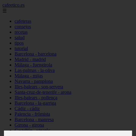
cafeetico.es
☰
cafeteras
consejos
recetas
salud
tipos
tutorial
Barcelona - barcelona
Madrid - madrid
Málaga - fuengirola
Las-palmas - la-oliva
Málaga - mijas
Navarra - pamplona
Illes-balears - son-servera
Santa-cruz-de-tenerife - arona
Illes-balears - pollença
Barcelona - la-garriga
Cádiz - cádiz
Palencia - frómista
Barcelona - manresa
Girona - girona
Castellón - vinaròs
Illes-balears - capdepera