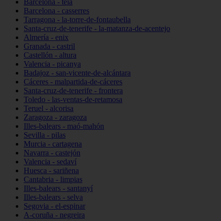
Barcelona - teià
Barcelona - casserres
Tarragona - la-torre-de-fontaubella
Santa-cruz-de-tenerife - la-matanza-de-acentejo
Almería - enix
Granada - castril
Castellón - altura
Valencia - picanya
Badajoz - san-vicente-de-alcántara
Cáceres - malpartida-de-cáceres
Santa-cruz-de-tenerife - frontera
Toledo - las-ventas-de-retamosa
Teruel - alcorisa
Zaragoza - zaragoza
Illes-balears - maó-mahón
Sevilla - pilas
Murcia - cartagena
Navarra - castejón
Valencia - sedaví
Huesca - sariñena
Cantabria - limpias
Illes-balears - santanyí
Illes-balears - selva
Segovia - el-espinar
A-coruña - negreira