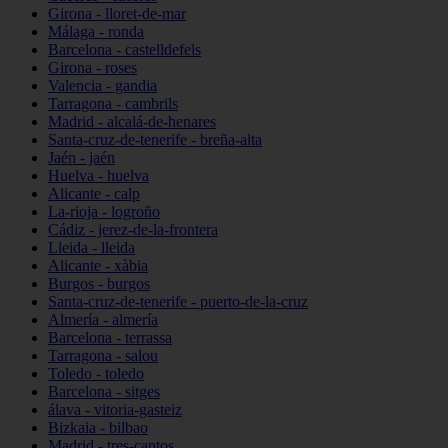
Girona - lloret-de-mar
Málaga - ronda
Barcelona - castelldefels
Girona - roses
Valencia - gandia
Tarragona - cambrils
Madrid - alcalá-de-henares
Santa-cruz-de-tenerife - breña-alta
Jaén - jaén
Huelva - huelva
Alicante - calp
La-rioja - logroño
Cádiz - jerez-de-la-frontera
Lleida - lleida
Alicante - xàbia
Burgos - burgos
Santa-cruz-de-tenerife - puerto-de-la-cruz
Almería - almería
Barcelona - terrassa
Tarragona - salou
Toledo - toledo
Barcelona - sitges
álava - vitoria-gasteiz
Bizkaia - bilbao
Madrid - tres-cantos