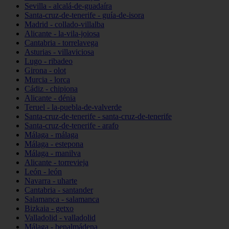
Sevilla - alcalá-de-guadaíra
Santa-cruz-de-tenerife - guía-de-isora
Madrid - collado-villalba
Alicante - la-vila-joiosa
Cantabria - torrelavega
Asturias - villaviciosa
Lugo - ribadeo
Girona - olot
Murcia - lorca
Cádiz - chipiona
Alicante - dénia
Teruel - la-puebla-de-valverde
Santa-cruz-de-tenerife - santa-cruz-de-tenerife
Santa-cruz-de-tenerife - arafo
Málaga - málaga
Málaga - estepona
Málaga - manilva
Alicante - torrevieja
León - león
Navarra - uharte
Cantabria - santander
Salamanca - salamanca
Bizkaia - getxo
Valladolid - valladolid
Málaga - benalmádena