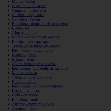
Murcia - bullas
Castellón - albocàsser
Granada - huétor-tájar
Córdoba - bujalance
Cantabria - reocín
Barcelona - monistrol-de-montserrat
Lleida - les
Almería - albox
Murcia - san-pedro-del-pinatar
Badajoz - alburquerque
Toledo - casarrubios-del-monte
Illes-balears - puigpunyent
Madrid - griñón
Málaga - istán
Cádiz - benalup-casas-viejas
Illes-balears - ciutadella-de-menorca
Murcia - murcia
Valencia - quart-de-poblet
Navarra - viana
Illes-balears - palma-de-mallorca
Huesca - panticosa
León - cacabelos
Barcelona - moià
Alicante - monforte-del-cid
Zaragoza - utebo