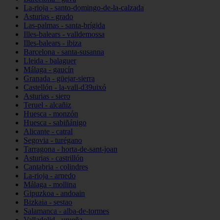
La-rioja - santo-domingo-de-la-calzada
Asturias - grado
Las-palmas - santa-brígida
Illes-balears - valldemossa
Illes-balears - ibiza
Barcelona - santa-susanna
Lleida - balaguer
Málaga - gaucín
Granada - güejar-sierra
Castellón - la-vall-d39uixó
Asturias - siero
Teruel - alcañiz
Huesca - monzón
Huesca - sabiñánigo
Alicante - catral
Segovia - turégano
Tarragona - horta-de-sant-joan
Asturias - castrillón
Cantabria - colindres
La-rioja - arnedo
Málaga - mollina
Gipuzkoa - andoain
Bizkaia - sestao
Salamanca - alba-de-tormes
Valladolid - urueña