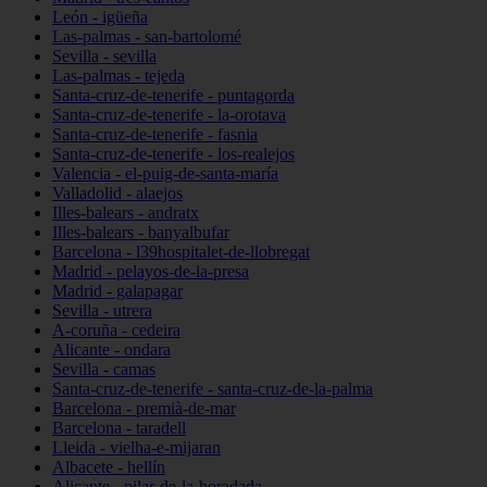
León - igüeña
Las-palmas - san-bartolomé
Sevilla - sevilla
Las-palmas - tejeda
Santa-cruz-de-tenerife - puntagorda
Santa-cruz-de-tenerife - la-orotava
Santa-cruz-de-tenerife - fasnia
Santa-cruz-de-tenerife - los-realejos
Valencia - el-puig-de-santa-maría
Valladolid - alaejos
Illes-balears - andratx
Illes-balears - banyalbufar
Barcelona - l39hospitalet-de-llobregat
Madrid - pelayos-de-la-presa
Madrid - galapagar
Sevilla - utrera
A-coruña - cedeira
Alicante - ondara
Sevilla - camas
Santa-cruz-de-tenerife - santa-cruz-de-la-palma
Barcelona - premià-de-mar
Barcelona - taradell
Lleida - vielha-e-mijaran
Albacete - hellín
Alicante - pilar-de-la-horadada