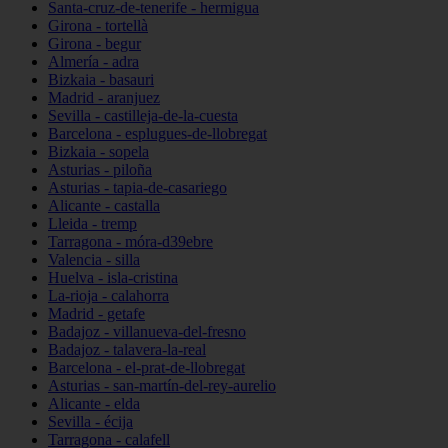
Santa-cruz-de-tenerife - hermigua
Girona - tortellà
Girona - begur
Almería - adra
Bizkaia - basauri
Madrid - aranjuez
Sevilla - castilleja-de-la-cuesta
Barcelona - esplugues-de-llobregat
Bizkaia - sopela
Asturias - piloña
Asturias - tapia-de-casariego
Alicante - castalla
Lleida - tremp
Tarragona - móra-d39ebre
Valencia - silla
Huelva - isla-cristina
La-rioja - calahorra
Madrid - getafe
Badajoz - villanueva-del-fresno
Badajoz - talavera-la-real
Barcelona - el-prat-de-llobregat
Asturias - san-martín-del-rey-aurelio
Alicante - elda
Sevilla - écija
Tarragona - calafell