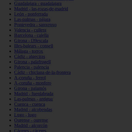
Guadalajara - guadalajara
Madrid - las-rozas-de-madrid
León - ponferrada
Las-palmas - pájara
Pontevedra - sanxenxo
Valencia - cullera
Barcelona - calella
Girona - l39escala
Illes-balears - consell
Málaga - torrox
Cádiz - algeciras
Girona - palafrugell
Palencia - palencia
Cádiz - chiclana-de-la-frontera
A-coruña - ferrol
A-coruña - monfero
Girona - palamós
Madrid - fuenlabrada
Las-palmas - antigua
Cuenca - cuenca
Madrid - alcobendas
Lugo - lugo
Ourense - ourense
Madrid - alcorcón
Cáceres - cáceres