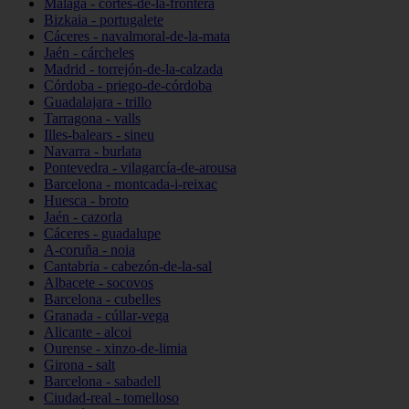
Málaga - cortes-de-la-frontera
Bizkaia - portugalete
Cáceres - navalmoral-de-la-mata
Jaén - cárcheles
Madrid - torrejón-de-la-calzada
Córdoba - priego-de-córdoba
Guadalajara - trillo
Tarragona - valls
Illes-balears - sineu
Navarra - burlata
Pontevedra - vilagarcía-de-arousa
Barcelona - montcada-i-reixac
Huesca - broto
Jaén - cazorla
Cáceres - guadalupe
A-coruña - noia
Cantabria - cabezón-de-la-sal
Albacete - socovos
Barcelona - cubelles
Granada - cúllar-vega
Alicante - alcoi
Ourense - xinzo-de-limia
Girona - salt
Barcelona - sabadell
Ciudad-real - tomelloso