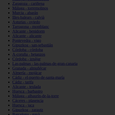
Zaragoza - cariñena
Málaga - torremolinos
Murcia - abarán
Illes-balears - calvià
Asturias - oviedo
Tarragona - montblanc
Alicante - benidorm
Alicante - alicante
Pontevedra - vigo
Gipuzkoa - san-sebastián
Córdoba - córdoba
A-coruña - betanzos
Córdoba - iznájar
Las-palmas - las-palmas-de-gran-canaria
Granada - almuñécar
Almería - mojácar
Cádiz - el-puerto-de-santa-maría
Cádiz - tarifa
Alicante - teulada
Huesca - barbastro
Málaga - alhaurín-de-la-torre
Cáceres - plasencia
Huesca - jaca
Gipuzkoa - zarautz
Barcelona - gavà