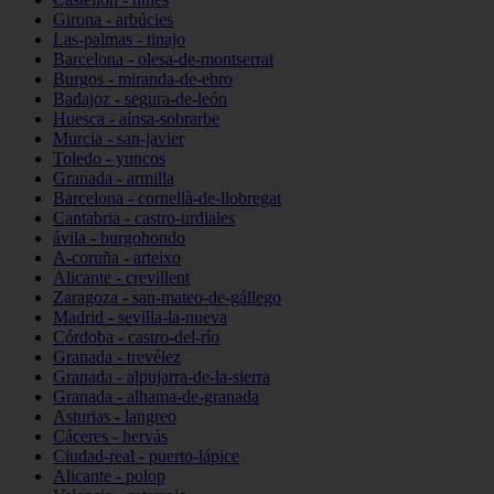
Girona - arbúcies
Las-palmas - tinajo
Barcelona - olesa-de-montserrat
Burgos - miranda-de-ebro
Badajoz - segura-de-león
Huesca - aínsa-sobrarbe
Murcia - san-javier
Toledo - yuncos
Granada - armilla
Barcelona - cornellà-de-llobregat
Cantabria - castro-urdiales
ávila - burgohondo
A-coruña - arteixo
Alicante - crevillent
Zaragoza - san-mateo-de-gállego
Madrid - sevilla-la-nueva
Córdoba - castro-del-río
Granada - trevélez
Granada - alpujarra-de-la-sierra
Granada - alhama-de-granada
Asturias - langreo
Cáceres - hervás
Ciudad-real - puerto-lápice
Alicante - polop