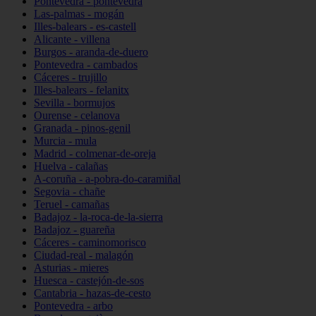
Pontevedra - pontevedra
Las-palmas - mogán
Illes-balears - es-castell
Alicante - villena
Burgos - aranda-de-duero
Pontevedra - cambados
Cáceres - trujillo
Illes-balears - felanitx
Sevilla - bormujos
Ourense - celanova
Granada - pinos-genil
Murcia - mula
Madrid - colmenar-de-oreja
Huelva - calañas
A-coruña - a-pobra-do-caramiñal
Segovia - chañe
Teruel - camañas
Badajoz - la-roca-de-la-sierra
Badajoz - guareña
Cáceres - caminomorisco
Ciudad-real - malagón
Asturias - mieres
Huesca - castejón-de-sos
Cantabria - hazas-de-cesto
Pontevedra - arbo