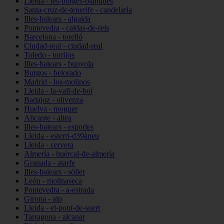
Lleida - les-borges-blanques
Santa-cruz-de-tenerife - candelaria
Illes-balears - algaida
Pontevedra - caldas-de-reis
Barcelona - torelló
Ciudad-real - ciudad-real
Toledo - torrijos
Illes-balears - bunyola
Burgos - belorado
Madrid - los-molinos
Lleida - la-vall-de-boí
Badajoz - olivenza
Huelva - moguer
Alicante - altea
Illes-balears - esporles
Lleida - esterri-d39àneu
Lleida - cervera
Almería - huércal-de-almería
Granada - atarfe
Illes-balears - sóller
León - molinaseca
Pontevedra - a-estrada
Girona - alp
Lleida - el-pont-de-suert
Tarragona - alcanar