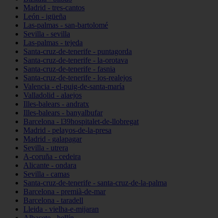
Madrid - tres-cantos
León - igüeña
Las-palmas - san-bartolomé
Sevilla - sevilla
Las-palmas - tejeda
Santa-cruz-de-tenerife - puntagorda
Santa-cruz-de-tenerife - la-orotava
Santa-cruz-de-tenerife - fasnia
Santa-cruz-de-tenerife - los-realejos
Valencia - el-puig-de-santa-maría
Valladolid - alaejos
Illes-balears - andratx
Illes-balears - banyalbufar
Barcelona - l39hospitalet-de-llobregat
Madrid - pelayos-de-la-presa
Madrid - galapagar
Sevilla - utrera
A-coruña - cedeira
Alicante - ondara
Sevilla - camas
Santa-cruz-de-tenerife - santa-cruz-de-la-palma
Barcelona - premià-de-mar
Barcelona - taradell
Lleida - vielha-e-mijaran
Albacete - hellín