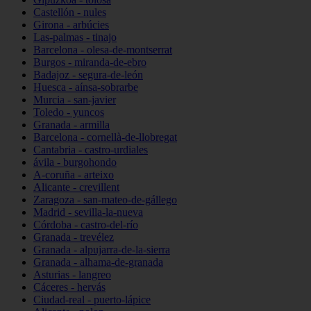
Castellón - nules
Girona - arbúcies
Las-palmas - tinajo
Barcelona - olesa-de-montserrat
Burgos - miranda-de-ebro
Badajoz - segura-de-león
Huesca - aínsa-sobrarbe
Murcia - san-javier
Toledo - yuncos
Granada - armilla
Barcelona - cornellà-de-llobregat
Cantabria - castro-urdiales
ávila - burgohondo
A-coruña - arteixo
Alicante - crevillent
Zaragoza - san-mateo-de-gállego
Madrid - sevilla-la-nueva
Córdoba - castro-del-río
Granada - trevélez
Granada - alpujarra-de-la-sierra
Granada - alhama-de-granada
Asturias - langreo
Cáceres - hervás
Ciudad-real - puerto-lápice