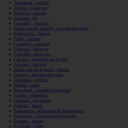
Tarragona - calafell
Toledo - cazalegas
Valencia - alaquàs
Alicante - ibi
Castellón - vila-real
Santa-cruz-de-tenerife - icod-de-los-vinos
Pontevedra - baiona
Cádiz - barbate
Cantabria - camargo
Valencia - alboraya
Castellón - almenara
Cáceres - jarandilla-de-la-vera
Alicante - finestrat
Santa-cruz-de-tenerife - tijarafe
Zamora - moraleja-del-vino
Gipuzkoa - ordizia
Madrid - parla
Barcelona - castellet-i-la-gornal
Sevilla - espartinas
Granada - las-gabias
Asturias - llanes
Salamanca - peñaranda-de-bracamonte
Barcelona - vilafranca-del-penedès
Navarra - tudela
A-coruña - miño