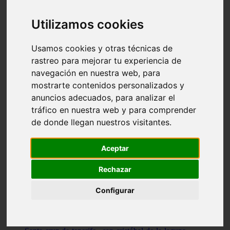
Illes-balears - capdepera
Valencia - valencia
Utilizamos cookies
Málaga - nerja
Girona - blanes
A-coruña - santiago-de-compostela
Usamos cookies y otras técnicas de
Málaga - marbella
rastreo para mejorar tu experiencia de
Tarragona - tarragona
navegación en nuestra web, para
Asturias - gijón
Girona - figueres
mostrarte contenidos personalizados y
Alicante - santa-pola
anuncios adecuados, para analizar el
Madrid - leganés
tráfico en nuestra web y para comprender
Almería - roquetas-de-mar
Girona - tossa-de-mar
de donde llegan nuestros visitantes.
Barcelona - sant-cugat-del-vallès
Alicante - l39alfàs-del-pi
Barcelona - vilanova-i-la-geltrú
Aceptar
Illes-balears - alcúdia
Castellón - peñíscola
Rechazar
Barcelona - mataró
ávila - ávila
Configurar
Illes-balears - sant-antoni-de-portmany
Illes-balears - sant-josep-de-sa-talaia
Tarragona - reus
Barcelona - badalona