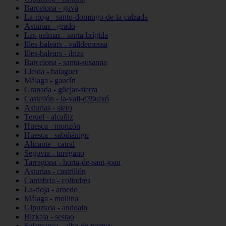
Barcelona - gavà
La-rioja - santo-domingo-de-la-calzada
Asturias - grado
Las-palmas - santa-brígida
Illes-balears - valldemossa
Illes-balears - ibiza
Barcelona - santa-susanna
Lleida - balaguer
Málaga - gaucín
Granada - güejar-sierra
Castellón - la-vall-d39uixó
Asturias - siero
Teruel - alcañiz
Huesca - monzón
Huesca - sabiñánigo
Alicante - catral
Segovia - turégano
Tarragona - horta-de-sant-joan
Asturias - castrillón
Cantabria - colindres
La-rioja - arnedo
Málaga - mollina
Gipuzkoa - andoain
Bizkaia - sestao
Salamanca - alba-de-tormes