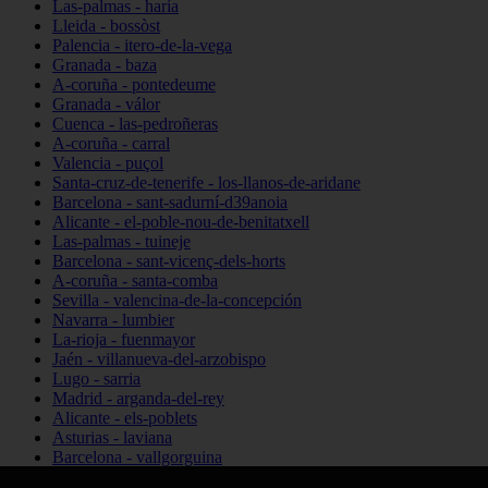
Las-palmas - haría
Lleida - bossòst
Palencia - itero-de-la-vega
Granada - baza
A-coruña - pontedeume
Granada - válor
Cuenca - las-pedroñeras
A-coruña - carral
Valencia - puçol
Santa-cruz-de-tenerife - los-llanos-de-aridane
Barcelona - sant-sadurní-d39anoia
Alicante - el-poble-nou-de-benitatxell
Las-palmas - tuineje
Barcelona - sant-vicenç-dels-horts
A-coruña - santa-comba
Sevilla - valencina-de-la-concepción
Navarra - lumbier
La-rioja - fuenmayor
Jaén - villanueva-del-arzobispo
Lugo - sarria
Madrid - arganda-del-rey
Alicante - els-poblets
Asturias - laviana
Barcelona - vallgorguina
Cantabria - santillana-del-mar