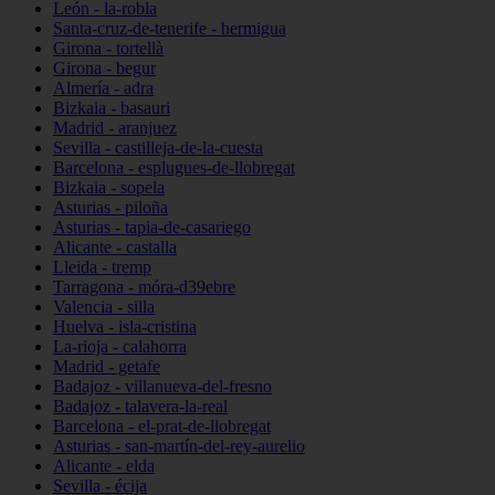
León - la-robla
Santa-cruz-de-tenerife - hermigua
Girona - tortellà
Girona - begur
Almería - adra
Bizkaia - basauri
Madrid - aranjuez
Sevilla - castilleja-de-la-cuesta
Barcelona - esplugues-de-llobregat
Bizkaia - sopela
Asturias - piloña
Asturias - tapia-de-casariego
Alicante - castalla
Lleida - tremp
Tarragona - móra-d39ebre
Valencia - silla
Huelva - isla-cristina
La-rioja - calahorra
Madrid - getafe
Badajoz - villanueva-del-fresno
Badajoz - talavera-la-real
Barcelona - el-prat-de-llobregat
Asturias - san-martín-del-rey-aurelio
Alicante - elda
Sevilla - écija