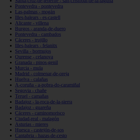
Santa-cruz-de-tenerife - san-cristóbal-de-la-laguna
Pontevedra - pontevedra
Las-palmas - mogán
Illes-balears - es-castell
Alicante - villena
Burgos - aranda-de-duero
Pontevedra - cambados
Cáceres - trujillo
Illes-balears - felanitx
Sevilla - bormujos
Ourense - celanova
Granada - pinos-genil
Murcia - mula
Madrid - colmenar-de-oreja
Huelva - calañas
A-coruña - a-pobra-do-caramiñal
Segovia - chañe
Teruel - camañas
Badajoz - la-roca-de-la-sierra
Badajoz - guareña
Cáceres - caminomorisco
Ciudad-real - malagón
Asturias - mieres
Huesca - castejón-de-sos
Cantabria - hazas-de-cesto