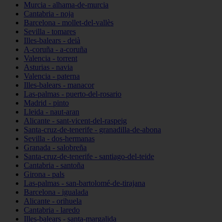
Murcia - alhama-de-murcia
Cantabria - noja
Barcelona - mollet-del-vallès
Sevilla - tomares
Illes-balears - deià
A-coruña - a-coruña
Valencia - torrent
Asturias - navia
Valencia - paterna
Illes-balears - manacor
Las-palmas - puerto-del-rosario
Madrid - pinto
Lleida - naut-aran
Alicante - sant-vicent-del-raspeig
Santa-cruz-de-tenerife - granadilla-de-abona
Sevilla - dos-hermanas
Granada - salobreña
Santa-cruz-de-tenerife - santiago-del-teide
Cantabria - santoña
Girona - pals
Las-palmas - san-bartolomé-de-tirajana
Barcelona - igualada
Alicante - orihuela
Cantabria - laredo
Illes-balears - santa-margalida