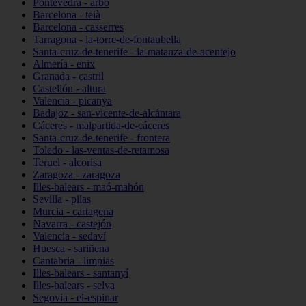
Pontevedra - arbo
Barcelona - teià
Barcelona - casserres
Tarragona - la-torre-de-fontaubella
Santa-cruz-de-tenerife - la-matanza-de-acentejo
Almería - enix
Granada - castril
Castellón - altura
Valencia - picanya
Badajoz - san-vicente-de-alcántara
Cáceres - malpartida-de-cáceres
Santa-cruz-de-tenerife - frontera
Toledo - las-ventas-de-retamosa
Teruel - alcorisa
Zaragoza - zaragoza
Illes-balears - maó-mahón
Sevilla - pilas
Murcia - cartagena
Navarra - castejón
Valencia - sedaví
Huesca - sariñena
Cantabria - limpias
Illes-balears - santanyí
Illes-balears - selva
Segovia - el-espinar