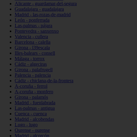
Alicante - guardamar-del-segura
Guadalajara - guadalajara
Madrid - las-rozas-de-madrid
León - ponferrada
Las-palmas - pájara
Pontevedra - sanxenxo
Valencia - cullera
Barcelona - calella
Girona - l39escala
Illes-balears - consell
Málaga - torrox
Cádiz - algeciras
Girona - palafrugell
Palencia - palencia
Cádiz - chiclana-de-la-frontera
A-coruña - ferrol
A-coruña - monfero
Girona - palamós
Madrid - fuenlabrada
Las-palmas - antigua
Cuenca - cuenca
Madrid - alcobendas
Lugo - lugo
Ourense - ourense
Madrid - alcorcón