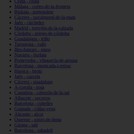
Ceuta - ceuta
Málaga - cortes-de-la-frontera
Bizkaia - portugalete
Cáceres - navalmoral-de-la-mata
Jaén - cárcheles
Madrid - torrejón-de-la-calzada
Córdoba - priego-de-córdoba
Guadalajara - trillo
Tarragona - valls
Illes-balears - sineu
Navarra - burlata
Pontevedra - vilagarcía-de-arousa
Barcelona - montcada-i-reixac
Huesca - broto
Jaén - cazorla
Cáceres - guadalupe
A-coruña - noia
Cantabria - cabezón-de-la-sal
Albacete - socovos
Barcelona - cubelles
Granada - cúllar-vega
Alicante - alcoi
Ourense - xinzo-de-limia
Girona - salt
Barcelona - sabadell