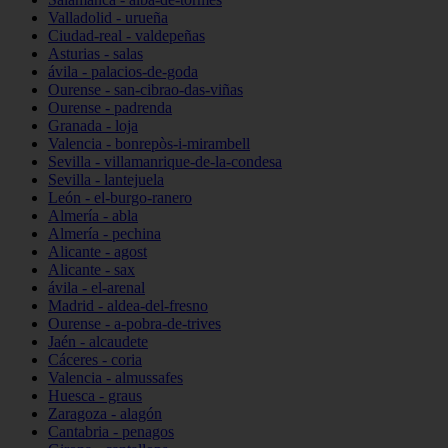
Valladolid - urueña
Ciudad-real - valdepeñas
Asturias - salas
ávila - palacios-de-goda
Ourense - san-cibrao-das-viñas
Ourense - padrenda
Granada - loja
Valencia - bonrepòs-i-mirambell
Sevilla - villamanrique-de-la-condesa
Sevilla - lantejuela
León - el-burgo-ranero
Almería - abla
Almería - pechina
Alicante - agost
Alicante - sax
ávila - el-arenal
Madrid - aldea-del-fresno
Ourense - a-pobra-de-trives
Jaén - alcaudete
Cáceres - coria
Valencia - almussafes
Huesca - graus
Zaragoza - alagón
Cantabria - penagos