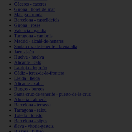
Cáceres - cáceres
Girona - lloret-de-mar
Málaga - ronda
Barcelona - castelldefels
Girona - roses
Valencia - gandia
Tarragona - cambrils
Madrid - alcalá-de-henares
Santa-cruz-de-tenerife - breña-alta
Jaén - jaén
Huelva - huelva
Alicante - calp
La-rioja - logroño
Cádiz - jerez-de-la-frontera
Lleida - lleida
Alicante - xàbia
Burgos - burgos
Santa-cruz-de-tenerife - puerto-de-la-cruz
Almería - almería
Barcelona - terrassa
Tarragona - salou
Toledo - toledo
Barcelona - sitges
álava - vitoria-gasteiz
Bizkaia - bilbao