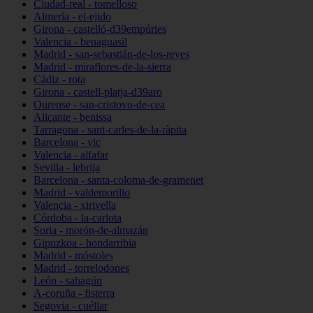
Ciudad-real - tomelloso
Almería - el-ejido
Girona - castelló-d39empúries
Valencia - benaguasil
Madrid - san-sebastián-de-los-reyes
Madrid - miraflores-de-la-sierra
Cádiz - rota
Girona - castell-platja-d39aro
Ourense - san-cristovo-de-cea
Alicante - benissa
Tarragona - sant-carles-de-la-ràpita
Barcelona - vic
Valencia - alfafar
Sevilla - lebrija
Barcelona - santa-coloma-de-gramenet
Madrid - valdemorillo
Valencia - xirivella
Córdoba - la-carlota
Soria - morón-de-almazán
Gipuzkoa - hondarribia
Madrid - móstoles
Madrid - torrelodones
León - sahagún
A-coruña - fisterra
Segovia - cuéllar