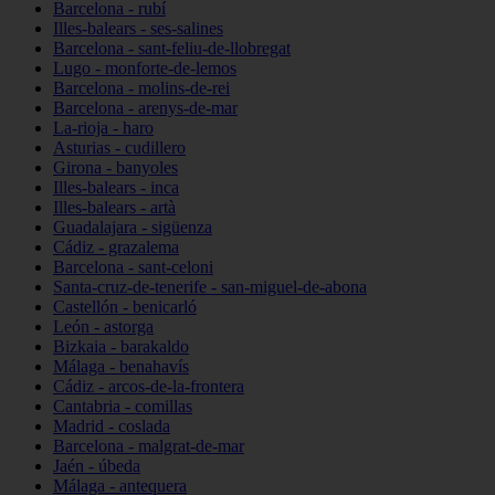
Barcelona - rubí
Illes-balears - ses-salines
Barcelona - sant-feliu-de-llobregat
Lugo - monforte-de-lemos
Barcelona - molins-de-rei
Barcelona - arenys-de-mar
La-rioja - haro
Asturias - cudillero
Girona - banyoles
Illes-balears - inca
Illes-balears - artà
Guadalajara - sigüenza
Cádiz - grazalema
Barcelona - sant-celoni
Santa-cruz-de-tenerife - san-miguel-de-abona
Castellón - benicarló
León - astorga
Bizkaia - barakaldo
Málaga - benahavís
Cádiz - arcos-de-la-frontera
Cantabria - comillas
Madrid - coslada
Barcelona - malgrat-de-mar
Jaén - úbeda
Málaga - antequera