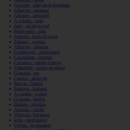
Alicante - pilar-de-la-horadada
Albacete - almansa
Alicante - almoradí
A-coruña - sada
Jaén - alcalá-la-real
Pontevedra - lalín
Almería - huércal-overa
Zamora - zamora
Albacete - albacete
Ciudad-real - puertollano
Las-palmas - ingenio
Cantabria - medio-cudeyo
Valladolid - tudela-de-duero
Granada - jun
Cuenca - tarancón
Murcia - blanca
Badajoz - badajoz
A-coruña - o-pino
Granada - órgiva
Bizkaia - plentzia
Asturias - valdés
Valencia - burjassot
ávila - piedralaves
Girona - la-jonquera