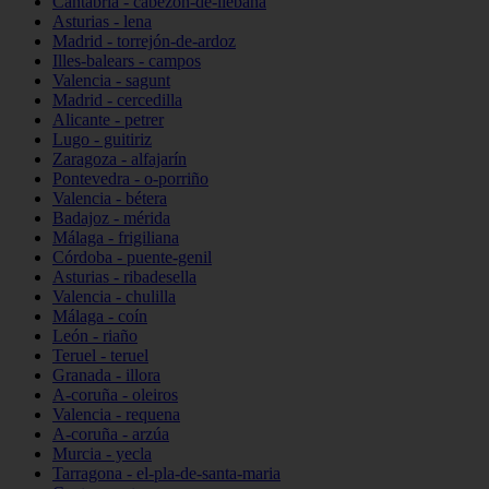
Cantabria - cabezón-de-liébana
Asturias - lena
Madrid - torrejón-de-ardoz
Illes-balears - campos
Valencia - sagunt
Madrid - cercedilla
Alicante - petrer
Lugo - guitiriz
Zaragoza - alfajarín
Pontevedra - o-porriño
Valencia - bétera
Badajoz - mérida
Málaga - frigiliana
Córdoba - puente-genil
Asturias - ribadesella
Valencia - chulilla
Málaga - coín
León - riaño
Teruel - teruel
Granada - illora
A-coruña - oleiros
Valencia - requena
A-coruña - arzúa
Murcia - yecla
Tarragona - el-pla-de-santa-maria