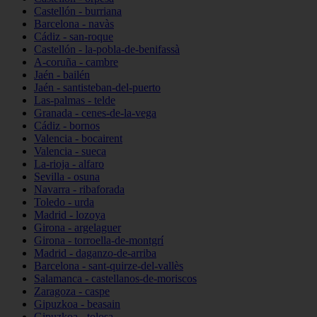
Castellón - burriana
Barcelona - navàs
Cádiz - san-roque
Castellón - la-pobla-de-benifassà
A-coruña - cambre
Jaén - bailén
Jaén - santisteban-del-puerto
Las-palmas - telde
Granada - cenes-de-la-vega
Cádiz - bornos
Valencia - bocairent
Valencia - sueca
La-rioja - alfaro
Sevilla - osuna
Navarra - ribaforada
Toledo - urda
Madrid - lozoya
Girona - argelaguer
Girona - torroella-de-montgrí
Madrid - daganzo-de-arriba
Barcelona - sant-quirze-del-vallès
Salamanca - castellanos-de-moriscos
Zaragoza - caspe
Gipuzkoa - beasain
Gipuzkoa - tolosa