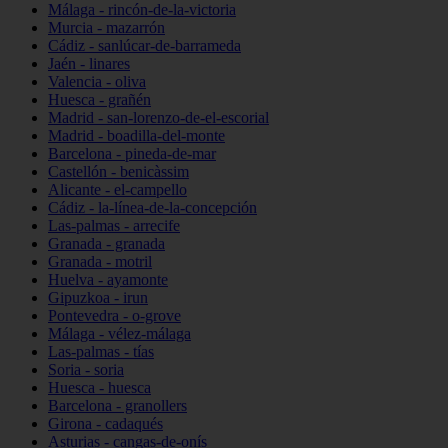
Málaga - rincón-de-la-victoria
Murcia - mazarrón
Cádiz - sanlúcar-de-barrameda
Jaén - linares
Valencia - oliva
Huesca - grañén
Madrid - san-lorenzo-de-el-escorial
Madrid - boadilla-del-monte
Barcelona - pineda-de-mar
Castellón - benicàssim
Alicante - el-campello
Cádiz - la-línea-de-la-concepción
Las-palmas - arrecife
Granada - granada
Granada - motril
Huelva - ayamonte
Gipuzkoa - irun
Pontevedra - o-grove
Málaga - vélez-málaga
Las-palmas - tías
Soria - soria
Huesca - huesca
Barcelona - granollers
Girona - cadaqués
Asturias - cangas-de-onís