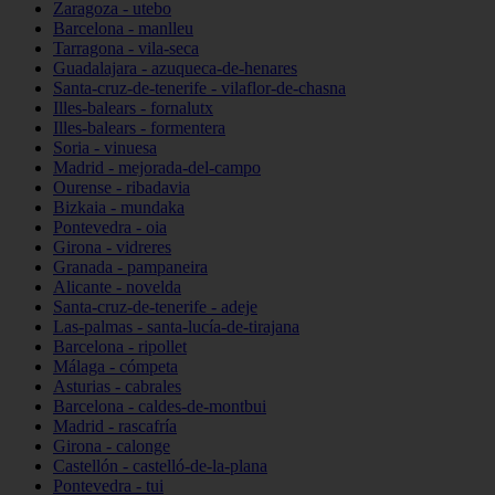
Zaragoza - utebo
Barcelona - manlleu
Tarragona - vila-seca
Guadalajara - azuqueca-de-henares
Santa-cruz-de-tenerife - vilaflor-de-chasna
Illes-balears - fornalutx
Illes-balears - formentera
Soria - vinuesa
Madrid - mejorada-del-campo
Ourense - ribadavia
Bizkaia - mundaka
Pontevedra - oia
Girona - vidreres
Granada - pampaneira
Alicante - novelda
Santa-cruz-de-tenerife - adeje
Las-palmas - santa-lucía-de-tirajana
Barcelona - ripollet
Málaga - cómpeta
Asturias - cabrales
Barcelona - caldes-de-montbui
Madrid - rascafría
Girona - calonge
Castellón - castelló-de-la-plana
Pontevedra - tui