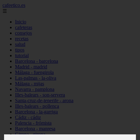
cafeetico.es
☰
Inicio
cafeteras
consejos
recetas
salud
tipos
tutorial
Barcelona - barcelona
Madrid - madrid
Málaga - fuengirola
Las-palmas - la-oliva
Málaga - mijas
Navarra - pamplona
Illes-balears - son-servera
Santa-cruz-de-tenerife - arona
Illes-balears - pollença
Barcelona - la-garriga
Cádiz - cádiz
Palencia - frómista
Barcelona - manresa
Girona - girona
Castellón - vinaròs