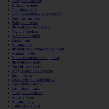
Tarragona - alcanar
Bizkaia - erandio
Gipuzkoa - eibar
Sevilla - bollullos-de-la-mitación
Valencia - manises
Badajoz - llerena
Illes-balears - es-mercadal
Segovia - pedraza
A-coruña - padrón
Lleida - sort
Alicante - elx
Illes-balears - santa-eulària-des-riu
Asturias - avilés
Santa-cruz-de-tenerife - güímar
Illes-balears - muro
Madrid - el-escorial
Burgos - medina-de-pomar
Jaén - martos
León - villafranca-del-bierzo
Las-palmas - agaete
Las-palmas - yaiza
Tarragona - deltebre
Almería - níjar
Alicante - pego
Cantabria - reinosa