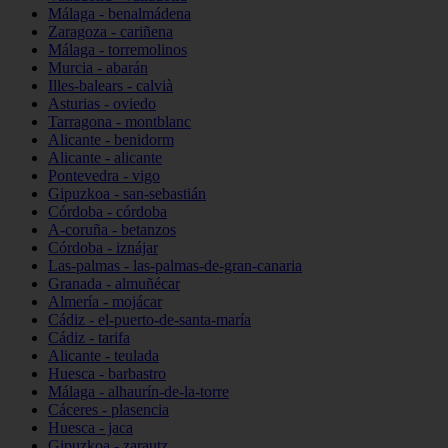
Málaga - benalmádena
Zaragoza - cariñena
Málaga - torremolinos
Murcia - abarán
Illes-balears - calvià
Asturias - oviedo
Tarragona - montblanc
Alicante - benidorm
Alicante - alicante
Pontevedra - vigo
Gipuzkoa - san-sebastián
Córdoba - córdoba
A-coruña - betanzos
Córdoba - iznájar
Las-palmas - las-palmas-de-gran-canaria
Granada - almuñécar
Almería - mojácar
Cádiz - el-puerto-de-santa-maría
Cádiz - tarifa
Alicante - teulada
Huesca - barbastro
Málaga - alhaurín-de-la-torre
Cáceres - plasencia
Huesca - jaca
Gipuzkoa - zarautz