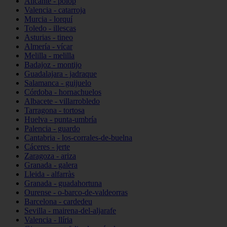
Alicante - polop
Valencia - catarroja
Murcia - lorquí
Toledo - illescas
Asturias - tineo
Almería - vícar
Melilla - melilla
Badajoz - montijo
Guadalajara - jadraque
Salamanca - guijuelo
Córdoba - hornachuelos
Albacete - villarrobledo
Tarragona - tortosa
Huelva - punta-umbría
Palencia - guardo
Cantabria - los-corrales-de-buelna
Cáceres - jerte
Zaragoza - ariza
Granada - galera
Lleida - alfarràs
Granada - guadahortuna
Ourense - o-barco-de-valdeorras
Barcelona - cardedeu
Sevilla - mairena-del-aljarafe
Valencia - llíria