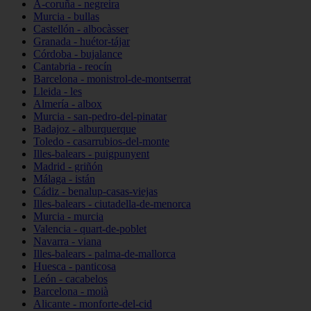
A-coruña - negreira
Murcia - bullas
Castellón - albocàsser
Granada - huétor-tájar
Córdoba - bujalance
Cantabria - reocín
Barcelona - monistrol-de-montserrat
Lleida - les
Almería - albox
Murcia - san-pedro-del-pinatar
Badajoz - alburquerque
Toledo - casarrubios-del-monte
Illes-balears - puigpunyent
Madrid - griñón
Málaga - istán
Cádiz - benalup-casas-viejas
Illes-balears - ciutadella-de-menorca
Murcia - murcia
Valencia - quart-de-poblet
Navarra - viana
Illes-balears - palma-de-mallorca
Huesca - panticosa
León - cacabelos
Barcelona - moià
Alicante - monforte-del-cid