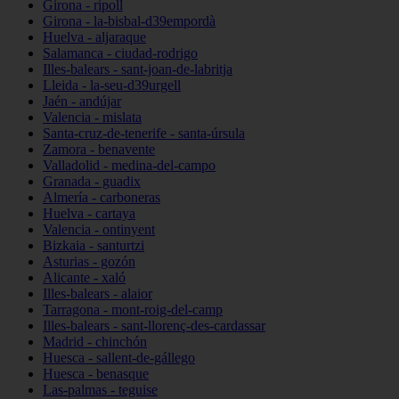
Girona - ripoll
Girona - la-bisbal-d39empordà
Huelva - aljaraque
Salamanca - ciudad-rodrigo
Illes-balears - sant-joan-de-labritja
Lleida - la-seu-d39urgell
Jaén - andújar
Valencia - mislata
Santa-cruz-de-tenerife - santa-úrsula
Zamora - benavente
Valladolid - medina-del-campo
Granada - guadix
Almería - carboneras
Huelva - cartaya
Valencia - ontinyent
Bizkaia - santurtzi
Asturias - gozón
Alicante - xaló
Illes-balears - alaior
Tarragona - mont-roig-del-camp
Illes-balears - sant-llorenç-des-cardassar
Madrid - chinchón
Huesca - sallent-de-gállego
Huesca - benasque
Las-palmas - teguise