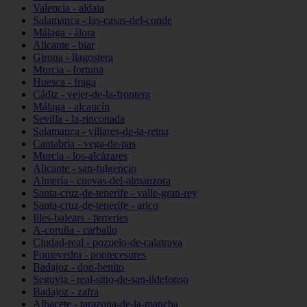
Valencia - aldaia
Salamanca - las-casas-del-conde
Málaga - álora
Alicante - biar
Girona - llagostera
Murcia - fortuna
Huesca - fraga
Cádiz - vejer-de-la-frontera
Málaga - alcaucín
Sevilla - la-rinconada
Salamanca - villares-de-la-reina
Cantabria - vega-de-pas
Murcia - los-alcázares
Alicante - san-fulgencio
Almería - cuevas-del-almanzora
Santa-cruz-de-tenerife - valle-gran-rey
Santa-cruz-de-tenerife - arico
Illes-balears - ferreries
A-coruña - carballo
Ciudad-real - pozuelo-de-calatrava
Pontevedra - pontecesures
Badajoz - don-benito
Segovia - real-sitio-de-san-ildefonso
Badajoz - zafra
Albacete - tarazona-de-la-mancha