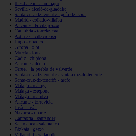
Illes-balears - llucmajor
Sevilla - alcalá-de-guadaíra
Santa-cruz-de-tenerife - guía-de-isora
Madrid - collado-villalba
Alicante - la-vila-joiosa
Cantabria - torrelavega
Asturias - villaviciosa
Lugo - ribadeo
Girona - olot
Murcia - lorca
Cádiz - chipiona
Alicante - dénia
Teruel - la-puebla-de-valverde
Santa-cruz-de-tenerife - santa-cruz-de-tenerife
Santa-cruz-de-tenerife - arafo
Málaga - málaga
Málaga - estepona
Málaga - manilva
Alicante - torrevieja
León - león
Navarra - uharte
Cantabria - santander
Salamanca - salamanca
Bizkaia - getxo
Valladolid - valladolid