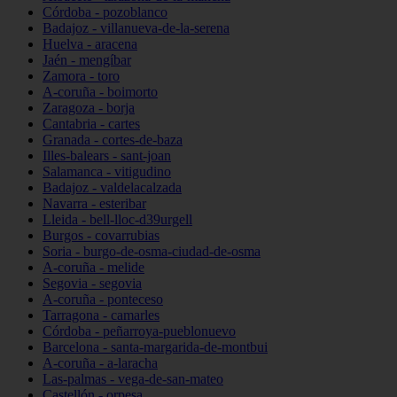
Córdoba - pozoblanco
Badajoz - villanueva-de-la-serena
Huelva - aracena
Jaén - mengíbar
Zamora - toro
A-coruña - boimorto
Zaragoza - borja
Cantabria - cartes
Granada - cortes-de-baza
Illes-balears - sant-joan
Salamanca - vitigudino
Badajoz - valdelacalzada
Navarra - esteribar
Lleida - bell-lloc-d39urgell
Burgos - covarrubias
Soria - burgo-de-osma-ciudad-de-osma
A-coruña - melide
Segovia - segovia
A-coruña - ponteceso
Tarragona - camarles
Córdoba - peñarroya-pueblonuevo
Barcelona - santa-margarida-de-montbui
A-coruña - a-laracha
Las-palmas - vega-de-san-mateo
Castellón - orpesa