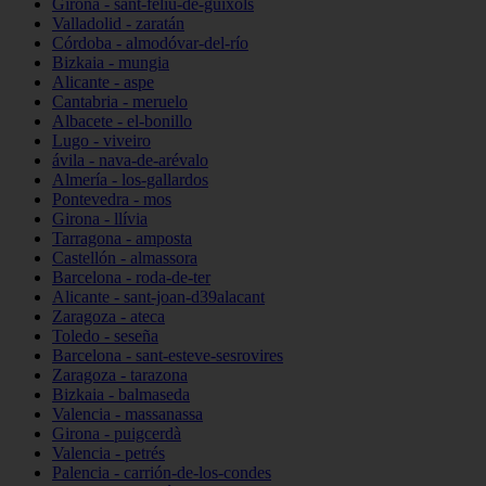
Girona - sant-feliu-de-guíxols
Valladolid - zaratán
Córdoba - almodóvar-del-río
Bizkaia - mungia
Alicante - aspe
Cantabria - meruelo
Albacete - el-bonillo
Lugo - viveiro
ávila - nava-de-arévalo
Almería - los-gallardos
Pontevedra - mos
Girona - llívia
Tarragona - amposta
Castellón - almassora
Barcelona - roda-de-ter
Alicante - sant-joan-d39alacant
Zaragoza - ateca
Toledo - seseña
Barcelona - sant-esteve-sesrovires
Zaragoza - tarazona
Bizkaia - balmaseda
Valencia - massanassa
Girona - puigcerdà
Valencia - petrés
Palencia - carrión-de-los-condes