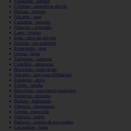
Valladolid - zaratán
Córdoba - almodóvar-del-río
Bizkaia - mungia
Alicante - aspe
Cantabria - meruelo
Albacete - el-bonillo
Lugo - viveiro
ávila - nava-de-arévalo
Almería - los-gallardos
Pontevedra - mos
Girona - llívia
Tarragona - amposta
Castellón - almassora
Barcelona - roda-de-ter
Alicante - sant-joan-d39alacant
Zaragoza - ateca
Toledo - seseña
Barcelona - sant-esteve-sesrovires
Zaragoza - tarazona
Bizkaia - balmaseda
Valencia - massanassa
Girona - puigcerdà
Valencia - petrés
Palencia - carrión-de-los-condes
Las-palmas - haría