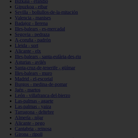
Bizkaia - erandio
Gipuzkoa - eibar
Sevilla - bollullos-de-la-mitación
Valencia - manises
Badajoz - llerena
Illes-balears - es-mercadal
Segovia - pedraza
A-coruña - padrón
Lleida - sort
Alicante - elx
Illes-balears - santa-eulària-des-riu
Asturias - avilés
Santa-cruz-de-tenerife - güímar
Illes-balears - muro
Madrid - el-escorial
Burgos - medina-de-pomar
Jaén - martos
León - villafranca-del-bierzo
Las-palmas - agaete
Las-palmas - yaiza
Tarragona - deltebre
Almería - níjar
Alicante - pego
Cantabria - reinosa
Girona - ripoll