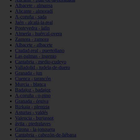
Albacete - almansa
Alicante - almoradí
A-coruña - sada
Jaén - alcalá-la-real
Pontevedra - lalín
Almería - huércal-overa
Zamora - zamora
Albacete - albacete
Ciudad-real - puertollano
Las-palmas - ingenio
Cantabria - medio-cudeyo
Valladolid - tudela-de-duero
Granada - jun
Cuenca - tarancón
Murcia - blanca
Badajoz - badajoz
A-coruña - o-pino
Granada - órgiva
Bizkaia - plentzia
Asturias - valdés
Valencia - burjassot
ávila - piedralaves
Girona - la-jonquera
Cantabria - cabezón-de-liébana