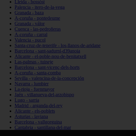
Lleida - bossòst
Palencia - itero-de-la-vega
Granada - baza
A-coruña - pontedeume
Granada - válor
Cuenca - las-pedroñeras
A-coruña - carral
Valencia - puçol
Santa-cruz-de-tenerife - los-llanos-de-aridane
Barcelona - sant-sadurní-d39anoia
Alicante - el-poble-nou-de-benitatxell
Las-palmas - tuineje
Barcelona - sant-vicenç-dels-horts
A-coruña - santa-comba
Sevilla - valencina-de-la-concepción
Navarra - lumbier
La-rioja - fuenmayor
Jaén - villanueva-del-arzobispo
Lugo - sarria
Madrid - arganda-del-rey
Alicante - els-poblets
Asturias - laviana
Barcelona - vallgorguina
Cantabria - santillana-del-mar
Zamora - santa-maría-de-la-vega