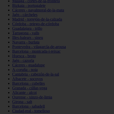
Málaga - cortes-de-la-frontera
Bizkaia - portugalete
Cáceres - navalmoral-de-la-mata
Jaén - cárcheles
Madrid - torrejón-de-la-calzada
Córdoba - priego-de-córdoba
Guadalajara - trillo
Tarragona - valls
Illes-balears - sineu
Navarra - burlata
Pontevedra - vilagarcía-de-arousa
Barcelona - montcada-i-reixac
Huesca - broto
Jaén - cazorla
Cáceres - guadalupe
A-coruña - noia
Cantabria - cabezón-de-la-sal
Albacete - socovos
Barcelona - cubelles
Granada - cúllar-vega
Alicante - alcoi
Ourense - xinzo-de-limia
Girona - salt
Barcelona - sabadell
Ciudad-real - tomelloso