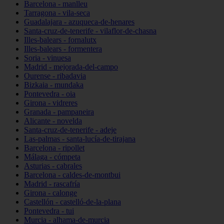
Barcelona - manlleu
Tarragona - vila-seca
Guadalajara - azuqueca-de-henares
Santa-cruz-de-tenerife - vilaflor-de-chasna
Illes-balears - fornalutx
Illes-balears - formentera
Soria - vinuesa
Madrid - mejorada-del-campo
Ourense - ribadavia
Bizkaia - mundaka
Pontevedra - oia
Girona - vidreres
Granada - pampaneira
Alicante - novelda
Santa-cruz-de-tenerife - adeje
Las-palmas - santa-lucía-de-tirajana
Barcelona - ripollet
Málaga - cómpeta
Asturias - cabrales
Barcelona - caldes-de-montbui
Madrid - rascafría
Girona - calonge
Castellón - castelló-de-la-plana
Pontevedra - tui
Murcia - alhama-de-murcia