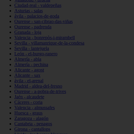
Ciudad-real - valdepeñas
Asturias - salas
ávila - palacios-de-goda
Ourense - san-cibrao-das-viñas
Ourense - padrenda
Granada - loja
Valencia - bonrepòs-i-mirambell
Sevilla - villamanrique-de-la-condesa
Sevilla - lantejuela
León - el-burgo-ranero
Almería - abla
Almería - pechina
Alicante - agost
Alicante - sax
ávila - el-arenal
Madrid - aldea-del-fresno
Ourense - a-pobra-de-trives
Jaén - alcaudete
Cáceres - coria
Valencia - almussafes
Huesca - graus
Zaragoza - alagón
Cantabria - penagos
Girona - cantallops