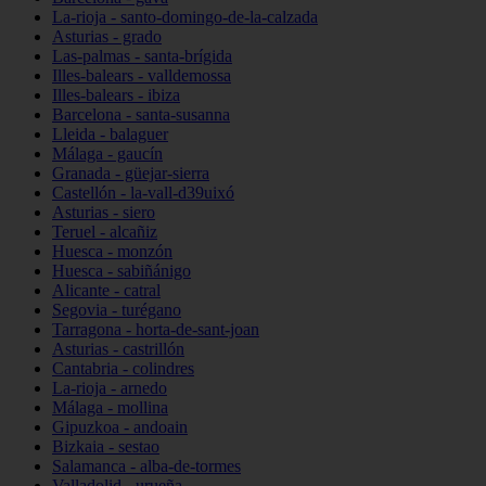
La-rioja - santo-domingo-de-la-calzada
Asturias - grado
Las-palmas - santa-brígida
Illes-balears - valldemossa
Illes-balears - ibiza
Barcelona - santa-susanna
Lleida - balaguer
Málaga - gaucín
Granada - güejar-sierra
Castellón - la-vall-d39uixó
Asturias - siero
Teruel - alcañiz
Huesca - monzón
Huesca - sabiñánigo
Alicante - catral
Segovia - turégano
Tarragona - horta-de-sant-joan
Asturias - castrillón
Cantabria - colindres
La-rioja - arnedo
Málaga - mollina
Gipuzkoa - andoain
Bizkaia - sestao
Salamanca - alba-de-tormes
Valladolid - urueña