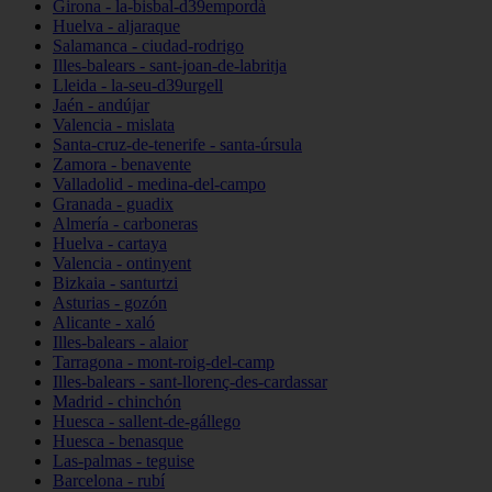
Girona - la-bisbal-d39empordà
Huelva - aljaraque
Salamanca - ciudad-rodrigo
Illes-balears - sant-joan-de-labritja
Lleida - la-seu-d39urgell
Jaén - andújar
Valencia - mislata
Santa-cruz-de-tenerife - santa-úrsula
Zamora - benavente
Valladolid - medina-del-campo
Granada - guadix
Almería - carboneras
Huelva - cartaya
Valencia - ontinyent
Bizkaia - santurtzi
Asturias - gozón
Alicante - xaló
Illes-balears - alaior
Tarragona - mont-roig-del-camp
Illes-balears - sant-llorenç-des-cardassar
Madrid - chinchón
Huesca - sallent-de-gállego
Huesca - benasque
Las-palmas - teguise
Barcelona - rubí