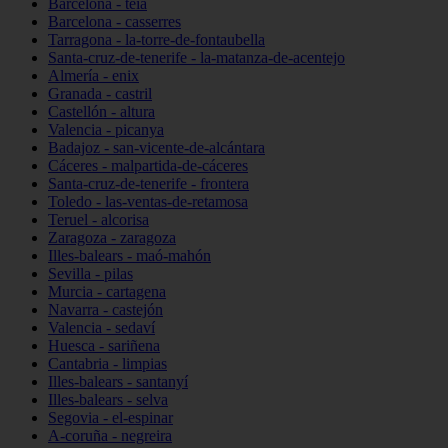
Barcelona - teià
Barcelona - casserres
Tarragona - la-torre-de-fontaubella
Santa-cruz-de-tenerife - la-matanza-de-acentejo
Almería - enix
Granada - castril
Castellón - altura
Valencia - picanya
Badajoz - san-vicente-de-alcántara
Cáceres - malpartida-de-cáceres
Santa-cruz-de-tenerife - frontera
Toledo - las-ventas-de-retamosa
Teruel - alcorisa
Zaragoza - zaragoza
Illes-balears - maó-mahón
Sevilla - pilas
Murcia - cartagena
Navarra - castejón
Valencia - sedaví
Huesca - sariñena
Cantabria - limpias
Illes-balears - santanyí
Illes-balears - selva
Segovia - el-espinar
A-coruña - negreira