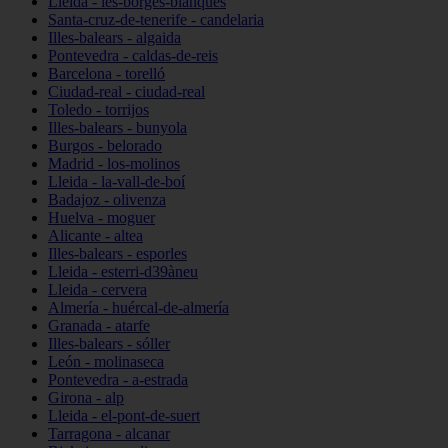
Lleida - les-borges-blanques
Santa-cruz-de-tenerife - candelaria
Illes-balears - algaida
Pontevedra - caldas-de-reis
Barcelona - torelló
Ciudad-real - ciudad-real
Toledo - torrijos
Illes-balears - bunyola
Burgos - belorado
Madrid - los-molinos
Lleida - la-vall-de-boí
Badajoz - olivenza
Huelva - moguer
Alicante - altea
Illes-balears - esporles
Lleida - esterri-d39àneu
Lleida - cervera
Almería - huércal-de-almería
Granada - atarfe
Illes-balears - sóller
León - molinaseca
Pontevedra - a-estrada
Girona - alp
Lleida - el-pont-de-suert
Tarragona - alcanar