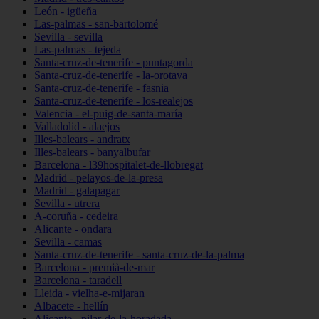
León - igüeña
Las-palmas - san-bartolomé
Sevilla - sevilla
Las-palmas - tejeda
Santa-cruz-de-tenerife - puntagorda
Santa-cruz-de-tenerife - la-orotava
Santa-cruz-de-tenerife - fasnia
Santa-cruz-de-tenerife - los-realejos
Valencia - el-puig-de-santa-maría
Valladolid - alaejos
Illes-balears - andratx
Illes-balears - banyalbufar
Barcelona - l39hospitalet-de-llobregat
Madrid - pelayos-de-la-presa
Madrid - galapagar
Sevilla - utrera
A-coruña - cedeira
Alicante - ondara
Sevilla - camas
Santa-cruz-de-tenerife - santa-cruz-de-la-palma
Barcelona - premià-de-mar
Barcelona - taradell
Lleida - vielha-e-mijaran
Albacete - hellín
Alicante - pilar-de-la-horadada