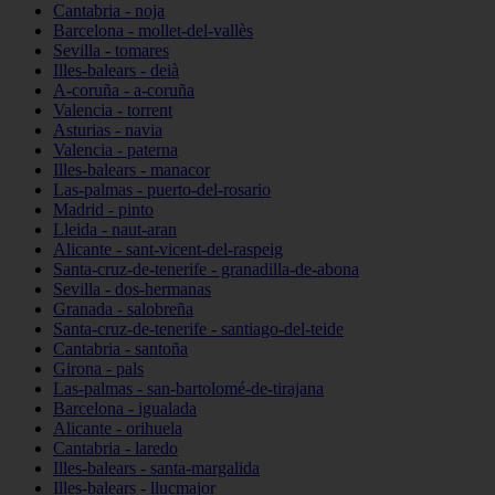
Cantabria - noja
Barcelona - mollet-del-vallès
Sevilla - tomares
Illes-balears - deià
A-coruña - a-coruña
Valencia - torrent
Asturias - navia
Valencia - paterna
Illes-balears - manacor
Las-palmas - puerto-del-rosario
Madrid - pinto
Lleida - naut-aran
Alicante - sant-vicent-del-raspeig
Santa-cruz-de-tenerife - granadilla-de-abona
Sevilla - dos-hermanas
Granada - salobreña
Santa-cruz-de-tenerife - santiago-del-teide
Cantabria - santoña
Girona - pals
Las-palmas - san-bartolomé-de-tirajana
Barcelona - igualada
Alicante - orihuela
Cantabria - laredo
Illes-balears - santa-margalida
Illes-balears - llucmajor