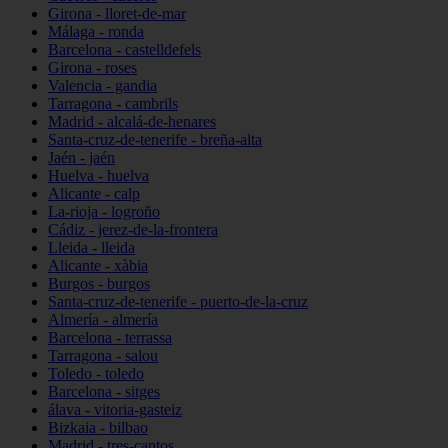
Girona - lloret-de-mar
Málaga - ronda
Barcelona - castelldefels
Girona - roses
Valencia - gandia
Tarragona - cambrils
Madrid - alcalá-de-henares
Santa-cruz-de-tenerife - breña-alta
Jaén - jaén
Huelva - huelva
Alicante - calp
La-rioja - logroño
Cádiz - jerez-de-la-frontera
Lleida - lleida
Alicante - xàbia
Burgos - burgos
Santa-cruz-de-tenerife - puerto-de-la-cruz
Almería - almería
Barcelona - terrassa
Tarragona - salou
Toledo - toledo
Barcelona - sitges
álava - vitoria-gasteiz
Bizkaia - bilbao
Madrid - tres-cantos