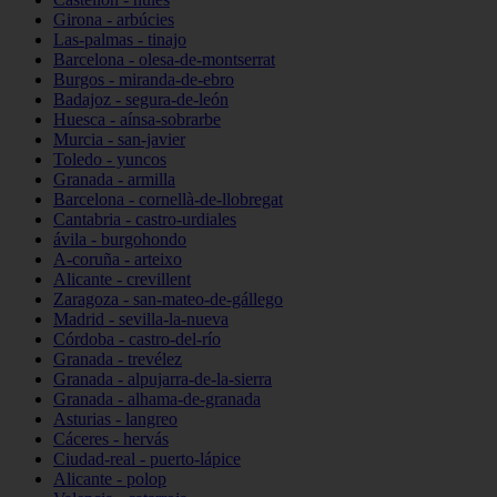
Girona - arbúcies
Las-palmas - tinajo
Barcelona - olesa-de-montserrat
Burgos - miranda-de-ebro
Badajoz - segura-de-león
Huesca - aínsa-sobrarbe
Murcia - san-javier
Toledo - yuncos
Granada - armilla
Barcelona - cornellà-de-llobregat
Cantabria - castro-urdiales
ávila - burgohondo
A-coruña - arteixo
Alicante - crevillent
Zaragoza - san-mateo-de-gállego
Madrid - sevilla-la-nueva
Córdoba - castro-del-río
Granada - trevélez
Granada - alpujarra-de-la-sierra
Granada - alhama-de-granada
Asturias - langreo
Cáceres - hervás
Ciudad-real - puerto-lápice
Alicante - polop