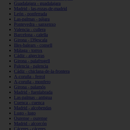
Guadalajara - guadalajara
Madrid - las-rozas-de-madrid
León - ponferrada
Las-palmas - pájara
Pontevedra - sanxenxo
Valencia - cullera
Barcelona - calella
Girona - l39escala
Illes-balears - consell
Málaga - torrox
Cádiz - algeciras
Girona - palafrugell
Palencia - palencia
Cádiz - chiclana-de-la-frontera
A-coruña - ferrol
A-coruña - monfero
Girona - palamós
Madrid - fuenlabrada
Las-palmas - antigua
Cuenca - cuenca
Madrid - alcobendas
Lugo - lugo
Ourense - ourense
Madrid - alcorcón
Cáceres - cáceres