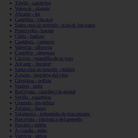
Toledo - cazalegas
Valencia - alaquàs
Alicante - ibi
Castellón - vila-real
Santa-cruz-de-tenerife - icod-de-los-vinos
Pontevedra - baiona
Cádiz - barbate
Cantabria - camargo
Valencia - alboraya
Castellón - almenara
Cáceres - jarandilla-de-la-vera
Alicante - finestrat
Santa-cruz-de-tenerife - tijarafe
Zamora - moraleja-del-vino
Gipuzkoa - ordizia
Madrid - parla
Barcelona - castellet-i-la-gornal
Sevilla - espartinas
Granada - las-gabias
Asturias - llanes
Salamanca - peñaranda-de-bracamonte
Barcelona - vilafranca-del-penedès
Navarra - tudela
A-coruña - miño
Valencia - aldaia