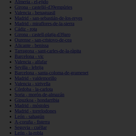
Almería - el-ejido
Girona - castelló-d39empúries
Valencia - benaguasil
Madrid - san-sebastián-de-los-reyes
Madrid - miraflores-de-la-sierra
Cádiz - rota
Girona - castell-platja-d39aro
Ourense - san-cristovo-de-cea
Alicante - benissa
Tarragona - sant-carles-de-la-ràpita
Barcelona - vic
Valencia - alfafar
Sevilla - lebrija
Barcelona - santa-coloma-de-gramenet
Madrid - valdemorillo
Valencia - xirivella
Córdoba - la-carlota
Soria - morón-de-almazán
Gipuzkoa - hondarribia
Madrid - móstoles
Madrid - torrelodones
León - sahagún
A-coruña - fisterra
Segovia - cuéllar
León - la-robla