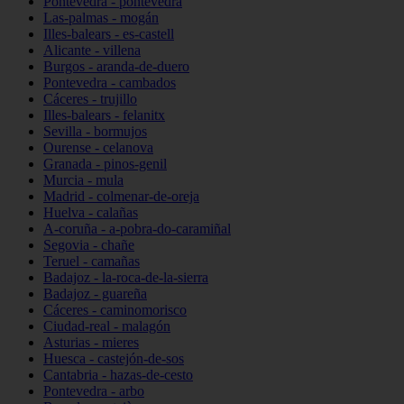
Pontevedra - pontevedra
Las-palmas - mogán
Illes-balears - es-castell
Alicante - villena
Burgos - aranda-de-duero
Pontevedra - cambados
Cáceres - trujillo
Illes-balears - felanitx
Sevilla - bormujos
Ourense - celanova
Granada - pinos-genil
Murcia - mula
Madrid - colmenar-de-oreja
Huelva - calañas
A-coruña - a-pobra-do-caramiñal
Segovia - chañe
Teruel - camañas
Badajoz - la-roca-de-la-sierra
Badajoz - guareña
Cáceres - caminomorisco
Ciudad-real - malagón
Asturias - mieres
Huesca - castejón-de-sos
Cantabria - hazas-de-cesto
Pontevedra - arbo