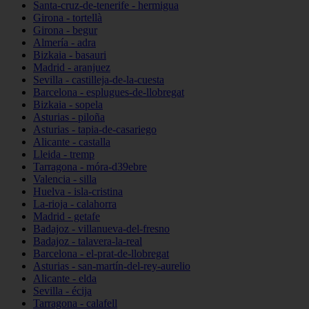
Santa-cruz-de-tenerife - hermigua
Girona - tortellà
Girona - begur
Almería - adra
Bizkaia - basauri
Madrid - aranjuez
Sevilla - castilleja-de-la-cuesta
Barcelona - esplugues-de-llobregat
Bizkaia - sopela
Asturias - piloña
Asturias - tapia-de-casariego
Alicante - castalla
Lleida - tremp
Tarragona - móra-d39ebre
Valencia - silla
Huelva - isla-cristina
La-rioja - calahorra
Madrid - getafe
Badajoz - villanueva-del-fresno
Badajoz - talavera-la-real
Barcelona - el-prat-de-llobregat
Asturias - san-martín-del-rey-aurelio
Alicante - elda
Sevilla - écija
Tarragona - calafell