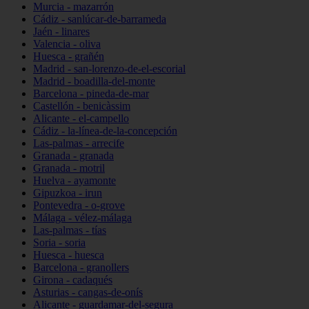
Murcia - mazarrón
Cádiz - sanlúcar-de-barrameda
Jaén - linares
Valencia - oliva
Huesca - grañén
Madrid - san-lorenzo-de-el-escorial
Madrid - boadilla-del-monte
Barcelona - pineda-de-mar
Castellón - benicàssim
Alicante - el-campello
Cádiz - la-línea-de-la-concepción
Las-palmas - arrecife
Granada - granada
Granada - motril
Huelva - ayamonte
Gipuzkoa - irun
Pontevedra - o-grove
Málaga - vélez-málaga
Las-palmas - tías
Soria - soria
Huesca - huesca
Barcelona - granollers
Girona - cadaqués
Asturias - cangas-de-onís
Alicante - guardamar-del-segura