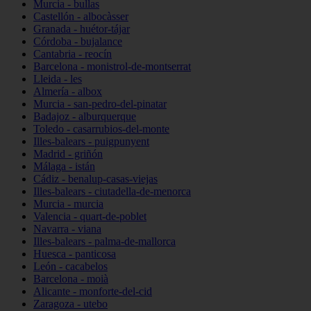
Murcia - bullas
Castellón - albocàsser
Granada - huétor-tájar
Córdoba - bujalance
Cantabria - reocín
Barcelona - monistrol-de-montserrat
Lleida - les
Almería - albox
Murcia - san-pedro-del-pinatar
Badajoz - alburquerque
Toledo - casarrubios-del-monte
Illes-balears - puigpunyent
Madrid - griñón
Málaga - istán
Cádiz - benalup-casas-viejas
Illes-balears - ciutadella-de-menorca
Murcia - murcia
Valencia - quart-de-poblet
Navarra - viana
Illes-balears - palma-de-mallorca
Huesca - panticosa
León - cacabelos
Barcelona - moià
Alicante - monforte-del-cid
Zaragoza - utebo