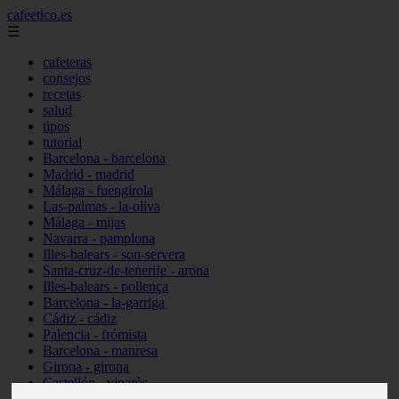
cafeetico.es
☰
cafeteras
consejos
recetas
salud
tipos
tutorial
Barcelona - barcelona
Madrid - madrid
Málaga - fuengirola
Las-palmas - la-oliva
Málaga - mijas
Navarra - pamplona
Illes-balears - son-servera
Santa-cruz-de-tenerife - arona
Illes-balears - pollença
Barcelona - la-garriga
Cádiz - cádiz
Palencia - frómista
Barcelona - manresa
Girona - girona
Castellón - vinaròs
Illes-balears - capdepera