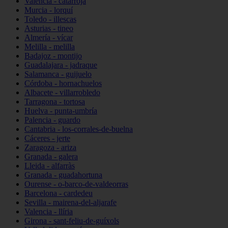
Valencia - catarroja
Murcia - lorquí
Toledo - illescas
Asturias - tineo
Almería - vícar
Melilla - melilla
Badajoz - montijo
Guadalajara - jadraque
Salamanca - guijuelo
Córdoba - hornachuelos
Albacete - villarrobledo
Tarragona - tortosa
Huelva - punta-umbría
Palencia - guardo
Cantabria - los-corrales-de-buelna
Cáceres - jerte
Zaragoza - ariza
Granada - galera
Lleida - alfarràs
Granada - guadahortuna
Ourense - o-barco-de-valdeorras
Barcelona - cardedeu
Sevilla - mairena-del-aljarafe
Valencia - llíria
Girona - sant-feliu-de-guíxols