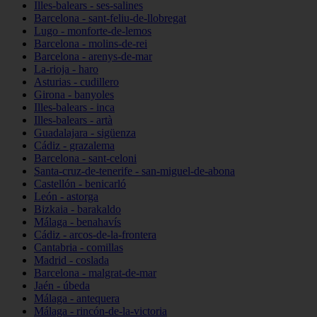
Illes-balears - ses-salines
Barcelona - sant-feliu-de-llobregat
Lugo - monforte-de-lemos
Barcelona - molins-de-rei
Barcelona - arenys-de-mar
La-rioja - haro
Asturias - cudillero
Girona - banyoles
Illes-balears - inca
Illes-balears - artà
Guadalajara - sigüenza
Cádiz - grazalema
Barcelona - sant-celoni
Santa-cruz-de-tenerife - san-miguel-de-abona
Castellón - benicarló
León - astorga
Bizkaia - barakaldo
Málaga - benahavís
Cádiz - arcos-de-la-frontera
Cantabria - comillas
Madrid - coslada
Barcelona - malgrat-de-mar
Jaén - úbeda
Málaga - antequera
Málaga - rincón-de-la-victoria