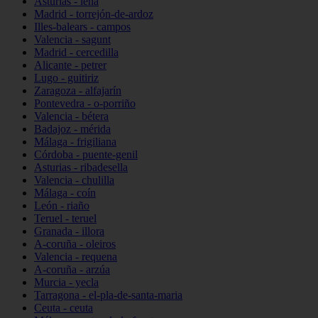
Asturias - lena
Madrid - torrejón-de-ardoz
Illes-balears - campos
Valencia - sagunt
Madrid - cercedilla
Alicante - petrer
Lugo - guitiriz
Zaragoza - alfajarín
Pontevedra - o-porriño
Valencia - bétera
Badajoz - mérida
Málaga - frigiliana
Córdoba - puente-genil
Asturias - ribadesella
Valencia - chulilla
Málaga - coín
León - riaño
Teruel - teruel
Granada - illora
A-coruña - oleiros
Valencia - requena
A-coruña - arzúa
Murcia - yecla
Tarragona - el-pla-de-santa-maria
Ceuta - ceuta