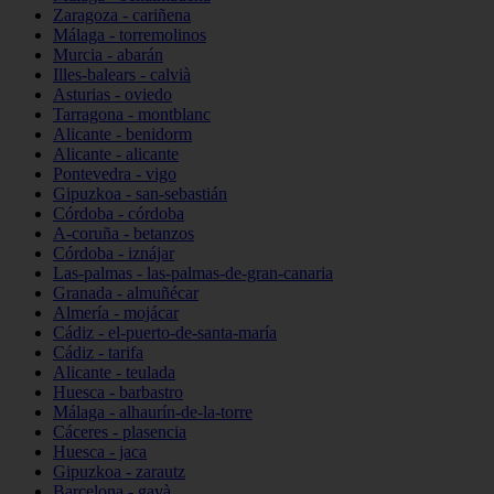
Zaragoza - cariñena
Málaga - torremolinos
Murcia - abarán
Illes-balears - calvià
Asturias - oviedo
Tarragona - montblanc
Alicante - benidorm
Alicante - alicante
Pontevedra - vigo
Gipuzkoa - san-sebastián
Córdoba - córdoba
A-coruña - betanzos
Córdoba - iznájar
Las-palmas - las-palmas-de-gran-canaria
Granada - almuñécar
Almería - mojácar
Cádiz - el-puerto-de-santa-maría
Cádiz - tarifa
Alicante - teulada
Huesca - barbastro
Málaga - alhaurín-de-la-torre
Cáceres - plasencia
Huesca - jaca
Gipuzkoa - zarautz
Barcelona - gavà