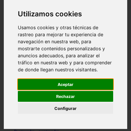
Valencia - valencia
Málaga - nerja
Utilizamos cookies
Girona - blanes
A-coruña - santiago-de-compostela
Málaga - marbella
Usamos cookies y otras técnicas de
Tarragona - tarragona
rastreo para mejorar tu experiencia de
Asturias - gijón
navegación en nuestra web, para
Girona - figueres
Alicante - santa-pola
mostrarte contenidos personalizados y
Madrid - leganés
anuncios adecuados, para analizar el
Almería - roquetas-de-mar
tráfico en nuestra web y para comprender
Girona - tossa-de-mar
Barcelona - sant-cugat-del-vallès
de donde llegan nuestros visitantes.
Alicante - l39alfàs-del-pi
Barcelona - vilanova-i-la-geltrú
Illes-balears - alcúdia
Aceptar
Castellón - peñíscola
Barcelona - mataró
Rechazar
ávila - ávila
Illes-balears - sant-antoni-de-portmany
Configurar
Illes-balears - sant-josep-de-sa-talaia
Tarragona - reus
Barcelona - badalona
Santa-cruz-de-tenerife - san-cristóbal-de-la-laguna