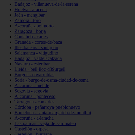
Badajoz - villanueva-de-la-serena
Huelva - aracena
Jaén - mengíbar
Zamora - toro
A-coruña - boimorto
Zaragoza - borja
Cantabria - cartes
Granada - cortes-de-baza
Illes-balears - sant-joan
Salamanca - vitigudino
Badajoz - valdelacalzada
Navarra - esteribar
Lleida - bell-lloc-d39urgell
Burgos - covarrubias
Soria - burgo-de-osma-ciudad-de-osma
A-coruña - melide
Segovia - segovia
A-coruña - ponteceso
Tarragona - camarles
Córdoba - peñarroya-pueblonuevo
Barcelona - santa-margarida-de-montbui
A-coruña - a-laracha
Las-palmas - vega-de-san-mateo
Castellón - orpesa
Castellón - burriana