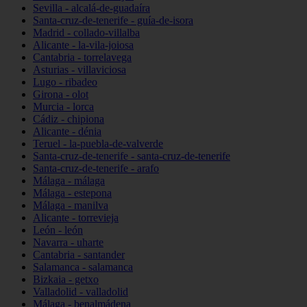
Sevilla - alcalá-de-guadaíra
Santa-cruz-de-tenerife - guía-de-isora
Madrid - collado-villalba
Alicante - la-vila-joiosa
Cantabria - torrelavega
Asturias - villaviciosa
Lugo - ribadeo
Girona - olot
Murcia - lorca
Cádiz - chipiona
Alicante - dénia
Teruel - la-puebla-de-valverde
Santa-cruz-de-tenerife - santa-cruz-de-tenerife
Santa-cruz-de-tenerife - arafo
Málaga - málaga
Málaga - estepona
Málaga - manilva
Alicante - torrevieja
León - león
Navarra - uharte
Cantabria - santander
Salamanca - salamanca
Bizkaia - getxo
Valladolid - valladolid
Málaga - benalmádena