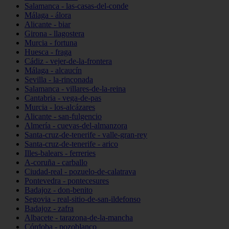
Salamanca - las-casas-del-conde
Málaga - álora
Alicante - biar
Girona - llagostera
Murcia - fortuna
Huesca - fraga
Cádiz - vejer-de-la-frontera
Málaga - alcaucín
Sevilla - la-rinconada
Salamanca - villares-de-la-reina
Cantabria - vega-de-pas
Murcia - los-alcázares
Alicante - san-fulgencio
Almería - cuevas-del-almanzora
Santa-cruz-de-tenerife - valle-gran-rey
Santa-cruz-de-tenerife - arico
Illes-balears - ferreries
A-coruña - carballo
Ciudad-real - pozuelo-de-calatrava
Pontevedra - pontecesures
Badajoz - don-benito
Segovia - real-sitio-de-san-ildefonso
Badajoz - zafra
Albacete - tarazona-de-la-mancha
Córdoba - pozoblanco