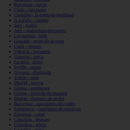
Barcelona - navàs
Cádiz - san-roque
Castellón - la-pobla-de-benifassà
A-coruña - cambre
Jaén - bailén
Jaén - santisteban-del-puerto
Las-palmas - telde
Granada - cenes-de-la-vega
Cádiz - bornos
Valencia - bocairent
Valencia - sueca
La-rioja - alfaro
Sevilla - osuna
Navarra - ribaforada
Toledo - urda
Madrid - lozoya
Girona - argelaguer
Girona - torroella-de-montgrí
Madrid - daganzo-de-arriba
Barcelona - sant-quirze-del-vallès
Salamanca - castellanos-de-moriscos
Zaragoza - caspe
Gipuzkoa - beasain
Gipuzkoa - tolosa
Castellón - nules