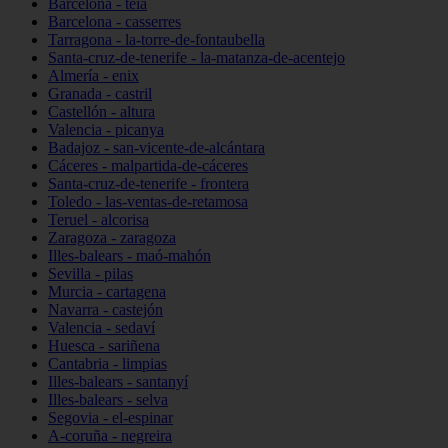
Barcelona - teià
Barcelona - casserres
Tarragona - la-torre-de-fontaubella
Santa-cruz-de-tenerife - la-matanza-de-acentejo
Almería - enix
Granada - castril
Castellón - altura
Valencia - picanya
Badajoz - san-vicente-de-alcántara
Cáceres - malpartida-de-cáceres
Santa-cruz-de-tenerife - frontera
Toledo - las-ventas-de-retamosa
Teruel - alcorisa
Zaragoza - zaragoza
Illes-balears - maó-mahón
Sevilla - pilas
Murcia - cartagena
Navarra - castejón
Valencia - sedaví
Huesca - sariñena
Cantabria - limpias
Illes-balears - santanyí
Illes-balears - selva
Segovia - el-espinar
A-coruña - negreira