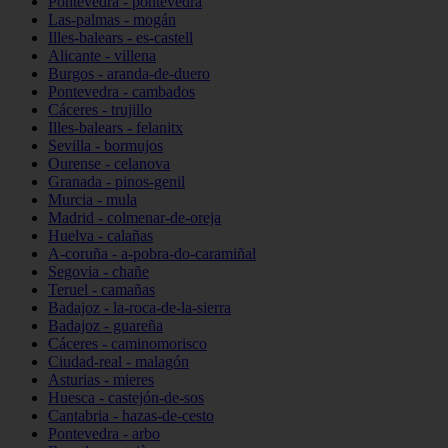
Pontevedra - pontevedra
Las-palmas - mogán
Illes-balears - es-castell
Alicante - villena
Burgos - aranda-de-duero
Pontevedra - cambados
Cáceres - trujillo
Illes-balears - felanitx
Sevilla - bormujos
Ourense - celanova
Granada - pinos-genil
Murcia - mula
Madrid - colmenar-de-oreja
Huelva - calañas
A-coruña - a-pobra-do-caramiñal
Segovia - chañe
Teruel - camañas
Badajoz - la-roca-de-la-sierra
Badajoz - guareña
Cáceres - caminomorisco
Ciudad-real - malagón
Asturias - mieres
Huesca - castejón-de-sos
Cantabria - hazas-de-cesto
Pontevedra - arbo