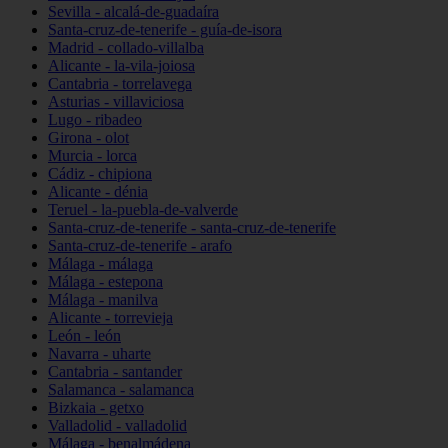
Sevilla - alcalá-de-guadaíra
Santa-cruz-de-tenerife - guía-de-isora
Madrid - collado-villalba
Alicante - la-vila-joiosa
Cantabria - torrelavega
Asturias - villaviciosa
Lugo - ribadeo
Girona - olot
Murcia - lorca
Cádiz - chipiona
Alicante - dénia
Teruel - la-puebla-de-valverde
Santa-cruz-de-tenerife - santa-cruz-de-tenerife
Santa-cruz-de-tenerife - arafo
Málaga - málaga
Málaga - estepona
Málaga - manilva
Alicante - torrevieja
León - león
Navarra - uharte
Cantabria - santander
Salamanca - salamanca
Bizkaia - getxo
Valladolid - valladolid
Málaga - benalmádena