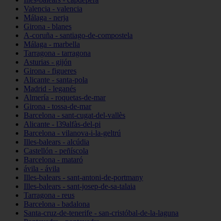
Valencia - valencia
Málaga - nerja
Girona - blanes
A-coruña - santiago-de-compostela
Málaga - marbella
Tarragona - tarragona
Asturias - gijón
Girona - figueres
Alicante - santa-pola
Madrid - leganés
Almería - roquetas-de-mar
Girona - tossa-de-mar
Barcelona - sant-cugat-del-vallès
Alicante - l39alfàs-del-pi
Barcelona - vilanova-i-la-geltrú
Illes-balears - alcúdia
Castellón - peñíscola
Barcelona - mataró
ávila - ávila
Illes-balears - sant-antoni-de-portmany
Illes-balears - sant-josep-de-sa-talaia
Tarragona - reus
Barcelona - badalona
Santa-cruz-de-tenerife - san-cristóbal-de-la-laguna