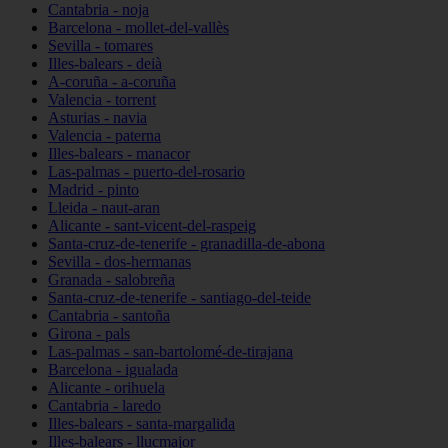
Cantabria - noja
Barcelona - mollet-del-vallès
Sevilla - tomares
Illes-balears - deià
A-coruña - a-coruña
Valencia - torrent
Asturias - navia
Valencia - paterna
Illes-balears - manacor
Las-palmas - puerto-del-rosario
Madrid - pinto
Lleida - naut-aran
Alicante - sant-vicent-del-raspeig
Santa-cruz-de-tenerife - granadilla-de-abona
Sevilla - dos-hermanas
Granada - salobreña
Santa-cruz-de-tenerife - santiago-del-teide
Cantabria - santoña
Girona - pals
Las-palmas - san-bartolomé-de-tirajana
Barcelona - igualada
Alicante - orihuela
Cantabria - laredo
Illes-balears - santa-margalida
Illes-balears - llucmajor