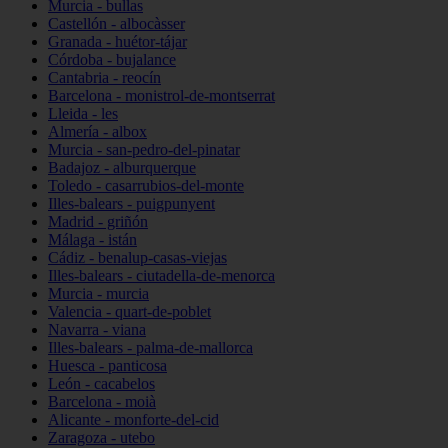
Murcia - bullas
Castellón - albocàsser
Granada - huétor-tájar
Córdoba - bujalance
Cantabria - reocín
Barcelona - monistrol-de-montserrat
Lleida - les
Almería - albox
Murcia - san-pedro-del-pinatar
Badajoz - alburquerque
Toledo - casarrubios-del-monte
Illes-balears - puigpunyent
Madrid - griñón
Málaga - istán
Cádiz - benalup-casas-viejas
Illes-balears - ciutadella-de-menorca
Murcia - murcia
Valencia - quart-de-poblet
Navarra - viana
Illes-balears - palma-de-mallorca
Huesca - panticosa
León - cacabelos
Barcelona - moià
Alicante - monforte-del-cid
Zaragoza - utebo