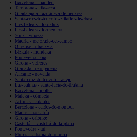
Barcelona - manlleu
Tarragona - vila-seca
Guadalajara - azuqueca-de-henares
Santa-cruz-de-tenerife - vilaflor-de-chasna
Illes-balears - fornalutx
Illes-balears - formentera
Soria - vinuesa
Madrid - mejorada-del-campo
Ourense - ribadavia
Bizkaia - mundaka
Pontevedra - oia
Girona - vidreres
Granada - pampaneira
Alicante - novelda
Santa-cruz-de-tenerife - adeje
Las-palmas - santa-lucía-de-tirajana
Barcelona - ripollet
Málaga - cómpeta
Asturias - cabrales
Barcelona - caldes-de-montbui
Madrid - rascafría
Girona - calonge
Castellón - castelló-de-la-plana
Pontevedra - tui
Murcia - alhama-de-murcia