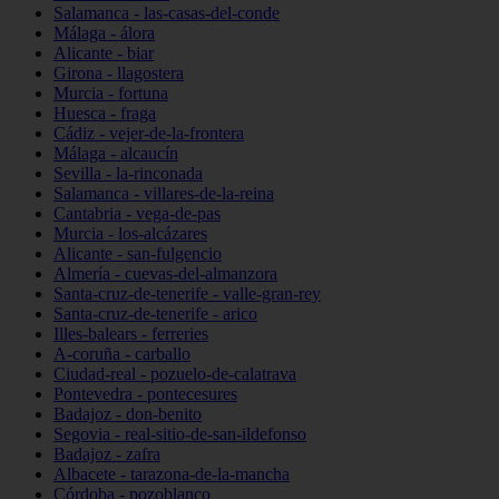
Salamanca - las-casas-del-conde
Málaga - álora
Alicante - biar
Girona - llagostera
Murcia - fortuna
Huesca - fraga
Cádiz - vejer-de-la-frontera
Málaga - alcaucín
Sevilla - la-rinconada
Salamanca - villares-de-la-reina
Cantabria - vega-de-pas
Murcia - los-alcázares
Alicante - san-fulgencio
Almería - cuevas-del-almanzora
Santa-cruz-de-tenerife - valle-gran-rey
Santa-cruz-de-tenerife - arico
Illes-balears - ferreries
A-coruña - carballo
Ciudad-real - pozuelo-de-calatrava
Pontevedra - pontecesures
Badajoz - don-benito
Segovia - real-sitio-de-san-ildefonso
Badajoz - zafra
Albacete - tarazona-de-la-mancha
Córdoba - pozoblanco