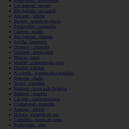
Pontevedra - pontevedra
Las-palmas - mogán
Illes-balears - es-castell
Alicante - villena
Burgos - aranda-de-duero
Pontevedra - cambados
Cáceres - trujillo
Illes-balears - felanitx
Sevilla - bormujos
Ourense - celanova
Granada - pinos-genil
Murcia - mula
Madrid - colmenar-de-oreja
Huelva - calañas
A-coruña - a-pobra-do-caramiñal
Segovia - chañe
Teruel - camañas
Badajoz - la-roca-de-la-sierra
Badajoz - guareña
Cáceres - caminomorisco
Ciudad-real - malagón
Asturias - mieres
Huesca - castejón-de-sos
Cantabria - hazas-de-cesto
Pontevedra - arbo