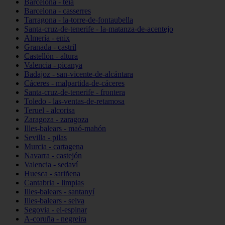
Barcelona - teià
Barcelona - casserres
Tarragona - la-torre-de-fontaubella
Santa-cruz-de-tenerife - la-matanza-de-acentejo
Almería - enix
Granada - castril
Castellón - altura
Valencia - picanya
Badajoz - san-vicente-de-alcántara
Cáceres - malpartida-de-cáceres
Santa-cruz-de-tenerife - frontera
Toledo - las-ventas-de-retamosa
Teruel - alcorisa
Zaragoza - zaragoza
Illes-balears - maó-mahón
Sevilla - pilas
Murcia - cartagena
Navarra - castejón
Valencia - sedaví
Huesca - sariñena
Cantabria - limpias
Illes-balears - santanyí
Illes-balears - selva
Segovia - el-espinar
A-coruña - negreira