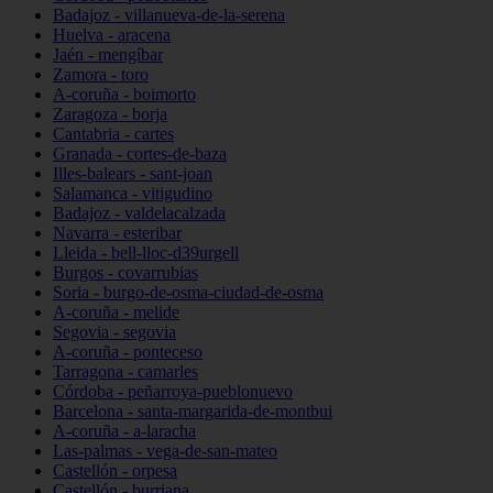
Badajoz - villanueva-de-la-serena
Huelva - aracena
Jaén - mengíbar
Zamora - toro
A-coruña - boimorto
Zaragoza - borja
Cantabria - cartes
Granada - cortes-de-baza
Illes-balears - sant-joan
Salamanca - vitigudino
Badajoz - valdelacalzada
Navarra - esteribar
Lleida - bell-lloc-d39urgell
Burgos - covarrubias
Soria - burgo-de-osma-ciudad-de-osma
A-coruña - melide
Segovia - segovia
A-coruña - ponteceso
Tarragona - camarles
Córdoba - peñarroya-pueblonuevo
Barcelona - santa-margarida-de-montbui
A-coruña - a-laracha
Las-palmas - vega-de-san-mateo
Castellón - orpesa
Castellón - burriana