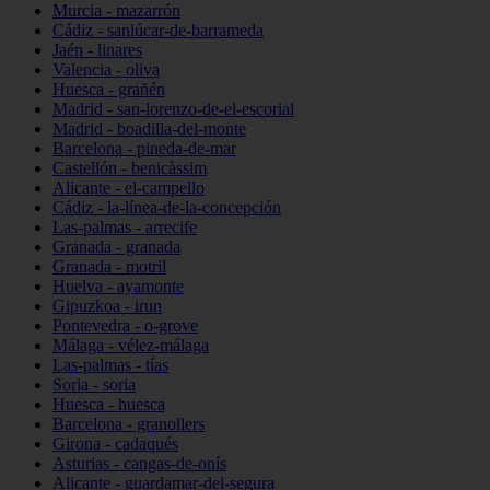
Murcia - mazarrón
Cádiz - sanlúcar-de-barrameda
Jaén - linares
Valencia - oliva
Huesca - grañén
Madrid - san-lorenzo-de-el-escorial
Madrid - boadilla-del-monte
Barcelona - pineda-de-mar
Castellón - benicàssim
Alicante - el-campello
Cádiz - la-línea-de-la-concepción
Las-palmas - arrecife
Granada - granada
Granada - motril
Huelva - ayamonte
Gipuzkoa - irun
Pontevedra - o-grove
Málaga - vélez-málaga
Las-palmas - tías
Soria - soria
Huesca - huesca
Barcelona - granollers
Girona - cadaqués
Asturias - cangas-de-onís
Alicante - guardamar-del-segura