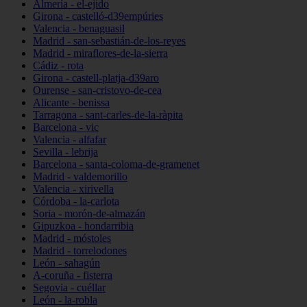
Almería - el-ejido
Girona - castelló-d39empúries
Valencia - benaguasil
Madrid - san-sebastián-de-los-reyes
Madrid - miraflores-de-la-sierra
Cádiz - rota
Girona - castell-platja-d39aro
Ourense - san-cristovo-de-cea
Alicante - benissa
Tarragona - sant-carles-de-la-ràpita
Barcelona - vic
Valencia - alfafar
Sevilla - lebrija
Barcelona - santa-coloma-de-gramenet
Madrid - valdemorillo
Valencia - xirivella
Córdoba - la-carlota
Soria - morón-de-almazán
Gipuzkoa - hondarribia
Madrid - móstoles
Madrid - torrelodones
León - sahagún
A-coruña - fisterra
Segovia - cuéllar
León - la-robla