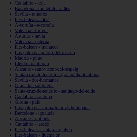
Cantabria - noja
Barcelona - mollet-del-vallès
Sevilla - tomares
Illes-balears - deià
A-coruña - a-coruña
Valencia - torrent
Asturias - navia
Valencia - paterna
Illes-balears - manacor
Las-palmas - puerto-del-rosario
Madrid - pinto
Lleida - naut-aran
Alicante - sant-vicent-del-raspeig
Santa-cruz-de-tenerife - granadilla-de-abona
Sevilla - dos-hermanas
Granada - salobreña
Santa-cruz-de-tenerife - santiago-del-teide
Cantabria - santoña
Girona - pals
Las-palmas - san-bartolomé-de-tirajana
Barcelona - igualada
Alicante - orihuela
Cantabria - laredo
Illes-balears - santa-margalida
Illes-balears - llucmajor