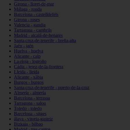
Girona - lloret-de-mar
Málaga - ronda
Barcelona - castelldefels
Girona - roses
Valencia - gandia
Tarragona - cambrils
Madrid - alcalá-de-henares
Santa-cruz-de-tenerife - breña-alta
Jaén - jaén
Huelva - huelva
Alicante - calp
La-rioja - logroño
Cádiz - jerez-de-la-frontera
Lleida - lleida
Alicante - xàbia
Burgos - burgos
Santa-cruz-de-tenerife - puerto-de-la-cruz
Almería - almería
Barcelona - terrassa
Tarragona - salou
Toledo - toledo
Barcelona - sitges
álava - vitoria-gasteiz
Bizkaia - bilbao
Madrid - tres-cantos