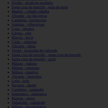
Sevilla - alcalá-de-guadaíra
Santa-cruz-de-tenerife - guía-de-isora
Madrid - collado-villalba
Alicante - la-vila-joiosa
Cantabria - torrelavega
Asturias - villaviciosa
Lugo - ribadeo
Girona - olot
Murcia - lorca
Cádiz - chipiona
Alicante - dénia
Teruel - la-puebla-de-valverde
Santa-cruz-de-tenerife - santa-cruz-de-tenerife
Santa-cruz-de-tenerife - arafo
Málaga - málaga
Málaga - estepona
Málaga - manilva
Alicante - torrevieja
León - león
Navarra - uharte
Cantabria - santander
Salamanca - salamanca
Bizkaia - getxo
Valladolid - valladolid
Málaga - benalmádena