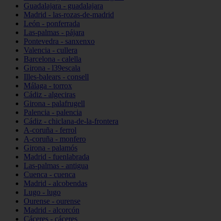
Guadalajara - guadalajara
Madrid - las-rozas-de-madrid
León - ponferrada
Las-palmas - pájara
Pontevedra - sanxenxo
Valencia - cullera
Barcelona - calella
Girona - l39escala
Illes-balears - consell
Málaga - torrox
Cádiz - algeciras
Girona - palafrugell
Palencia - palencia
Cádiz - chiclana-de-la-frontera
A-coruña - ferrol
A-coruña - monfero
Girona - palamós
Madrid - fuenlabrada
Las-palmas - antigua
Cuenca - cuenca
Madrid - alcobendas
Lugo - lugo
Ourense - ourense
Madrid - alcorcón
Cáceres - cáceres