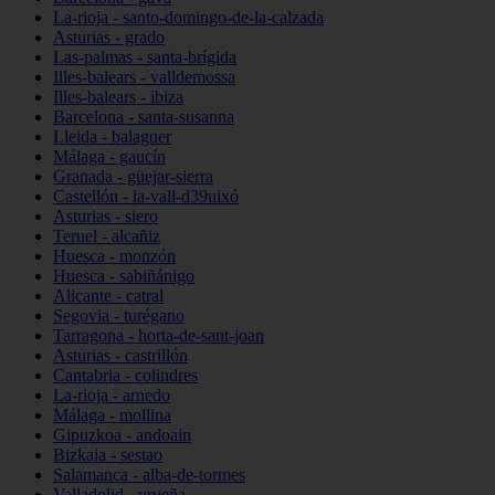
La-rioja - santo-domingo-de-la-calzada
Asturias - grado
Las-palmas - santa-brígida
Illes-balears - valldemossa
Illes-balears - ibiza
Barcelona - santa-susanna
Lleida - balaguer
Málaga - gaucín
Granada - güejar-sierra
Castellón - la-vall-d39uixó
Asturias - siero
Teruel - alcañiz
Huesca - monzón
Huesca - sabiñánigo
Alicante - catral
Segovia - turégano
Tarragona - horta-de-sant-joan
Asturias - castrillón
Cantabria - colindres
La-rioja - arnedo
Málaga - mollina
Gipuzkoa - andoain
Bizkaia - sestao
Salamanca - alba-de-tormes
Valladolid - urueña