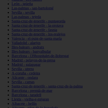
León - igüeña
Las-palmas - san-bartolomé
Sevilla - sevilla
Las-palmas - tejeda
Santa-cruz-de-tenerife - puntagorda
Santa-cruz-de-tenerife - la-orotava
Santa-cruz-de-tenerife - fasnia
Santa-cruz-de-tenerife - los-realejos
Valencia - el-puig-de-santa-maría
Valladolid - alaejos
Illes-balears - andratx
Illes-balears - banyalbufar
Barcelona - l39hospitalet-de-llobregat
Madrid - pelayos-de-la-presa
Madrid - galapagar
Sevilla - utrera
A-coruña - cedeira
Alicante - ondara
Sevilla - camas
Santa-cruz-de-tenerife - santa-cruz-de-la-palma
Barcelona - premià-de-mar
Barcelona - taradell
Lleida - vielha-e-mijaran
Albacete - hellín
Alicante - pilar-de-la-horadada