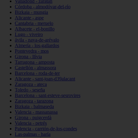
Valladolid - zaratán
Córdoba - almodóvar-del-río
Bizkaia - mungia
Alicante - aspe
Cantabria - meruelo
Albacete - el-bonillo
Lugo - viveiro
ávila - nava-de-arévalo
Almería - los-gallardos
Pontevedra - mos
Girona - llívia
Tarragona - amposta
Castellón - almassora
Barcelona - roda-de-ter
Alicante - sant-joan-d39alacant
Zaragoza - ateca
Toledo - seseña
Barcelona - sant-esteve-sesrovires
Zaragoza - tarazona
Bizkaia - balmaseda
Valencia - massanassa
Girona - puigcerdà
Valencia - petrés
Palencia - carrión-de-los-condes
Las-palmas - haría