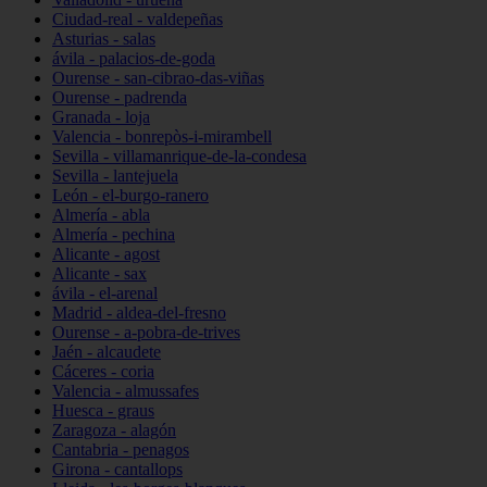
Ciudad-real - valdepeñas
Asturias - salas
ávila - palacios-de-goda
Ourense - san-cibrao-das-viñas
Ourense - padrenda
Granada - loja
Valencia - bonrepòs-i-mirambell
Sevilla - villamanrique-de-la-condesa
Sevilla - lantejuela
León - el-burgo-ranero
Almería - abla
Almería - pechina
Alicante - agost
Alicante - sax
ávila - el-arenal
Madrid - aldea-del-fresno
Ourense - a-pobra-de-trives
Jaén - alcaudete
Cáceres - coria
Valencia - almussafes
Huesca - graus
Zaragoza - alagón
Cantabria - penagos
Girona - cantallops