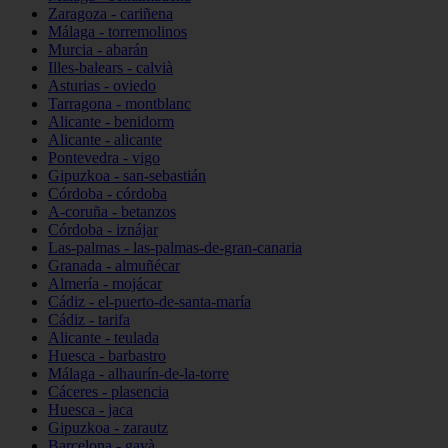
Zaragoza - cariñena
Málaga - torremolinos
Murcia - abarán
Illes-balears - calvià
Asturias - oviedo
Tarragona - montblanc
Alicante - benidorm
Alicante - alicante
Pontevedra - vigo
Gipuzkoa - san-sebastián
Córdoba - córdoba
A-coruña - betanzos
Córdoba - iznájar
Las-palmas - las-palmas-de-gran-canaria
Granada - almuñécar
Almería - mojácar
Cádiz - el-puerto-de-santa-maría
Cádiz - tarifa
Alicante - teulada
Huesca - barbastro
Málaga - alhaurín-de-la-torre
Cáceres - plasencia
Huesca - jaca
Gipuzkoa - zarautz
Barcelona - gavà