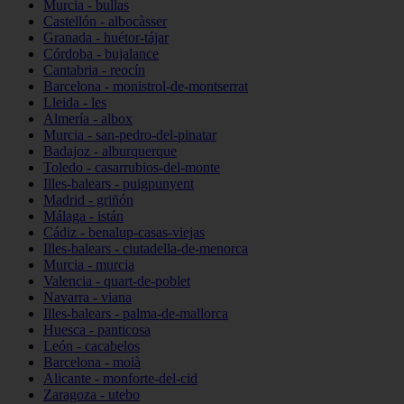
Murcia - bullas
Castellón - albocàsser
Granada - huétor-tájar
Córdoba - bujalance
Cantabria - reocín
Barcelona - monistrol-de-montserrat
Lleida - les
Almería - albox
Murcia - san-pedro-del-pinatar
Badajoz - alburquerque
Toledo - casarrubios-del-monte
Illes-balears - puigpunyent
Madrid - griñón
Málaga - istán
Cádiz - benalup-casas-viejas
Illes-balears - ciutadella-de-menorca
Murcia - murcia
Valencia - quart-de-poblet
Navarra - viana
Illes-balears - palma-de-mallorca
Huesca - panticosa
León - cacabelos
Barcelona - moià
Alicante - monforte-del-cid
Zaragoza - utebo