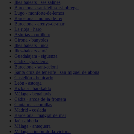
Illes-balears - ses-salines
Barcelona - sant-feliu-de-llobregat
Lugo - monforte-de-lemos
Barcelona - molins-de-rei
Barcelona - arenys-de-mar
La-rioja - haro
Asturias - cudillero
Girona - banyoles
Illes-balears - inca
Illes-balears - artà
Guadalajara - sigüenza
Cádiz - grazalema
Barcelona - sant-celoni
Santa-cruz-de-tenerife - san-miguel-de-abona
Castellón - benicarló
León - astorga
Bizkaia - barakaldo
Málaga - benahavís
Cádiz - arcos-de-la-frontera
Cantabria - comillas
Madrid - coslada
Barcelona - malgrat-de-mar
Jaén - úbeda
Málaga - antequera
Málaga - rincón-de-la-victoria