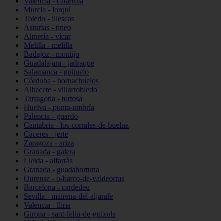
Valencia - catarroja
Murcia - lorquí
Toledo - illescas
Asturias - tineo
Almería - vícar
Melilla - melilla
Badajoz - montijo
Guadalajara - jadraque
Salamanca - guijuelo
Córdoba - hornachuelos
Albacete - villarrobledo
Tarragona - tortosa
Huelva - punta-umbría
Palencia - guardo
Cantabria - los-corrales-de-buelna
Cáceres - jerte
Zaragoza - ariza
Granada - galera
Lleida - alfarràs
Granada - guadahortuna
Ourense - o-barco-de-valdeorras
Barcelona - cardedeu
Sevilla - mairena-del-aljarafe
Valencia - llíria
Girona - sant-feliu-de-guíxols