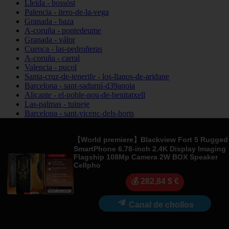
Lleida - bossòst
Palencia - itero-de-la-vega
Granada - baza
A-coruña - pontedeume
Granada - válor
Cuenca - las-pedroñeras
A-coruña - carral
Valencia - puçol
Santa-cruz-de-tenerife - los-llanos-de-aridane
Barcelona - sant-sadurní-d39anoia
Alicante - el-poble-nou-de-benitatxell
Las-palmas - tuineje
Barcelona - sant-vicenç-dels-horts
A-coruña - santa-comba
Sevilla - valencina-de-la-concepción
【World premiere】Blackview Fort 5 Rugged
Navarra - lumbier
SmartPhone 6.78-inch 2.4K Display Imaging
La-rioja - fuenmayor
Flagship 108Mp Camera 2W BOX Speaker
Jaén - villanueva-del-arzobispo
Cellpho
Lugo - sarria
Madrid - arganda-del-rey
💰 282,84 $ €
Alicante - els-poblets
Asturias - laviana
Canal de chollos
Barcelona - vallgorguina
Cantabria - santillana-del-mar
Zamora - santa-maría-de-la-vega