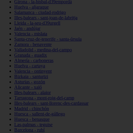
Girona - la-bisbal-d39empordà
Huelva - aljaraque
Salamanca - ciudad-rodrigo
Illes-balears - sant-joan-de-labritja
Lleida - la-seu-d39urgell
Jaén - andújar
Valencia - mislata
Santa-cruz-de-tenerife - santa-úrsula
Zamora - benavente
Valladolid - medina-del-campo
Granada - guadix
Almería - carboneras
Huelva - cartaya
Valencia - ontinyent
Bizkaia - santurtzi
Asturias - gozón
Alicante - xaló
Illes-balears - alaior
Tarragona - mont-roig-del-camp
Illes-balears - sant-llorenç-des-cardassar
Madrid - chinchón
Huesca - sallent-de-gállego
Huesca - benasque
Las-palmas - teguise
Barcelona - rubí