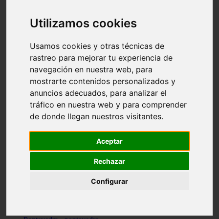
Valencia - valencia
Málaga - nerja
Utilizamos cookies
Girona - blanes
A-coruña - santiago-de-compostela
Málaga - marbella
Usamos cookies y otras técnicas de
Tarragona - tarragona
rastreo para mejorar tu experiencia de
Asturias - gijón
navegación en nuestra web, para
Girona - figueres
Alicante - santa-pola
mostrarte contenidos personalizados y
Madrid - leganés
anuncios adecuados, para analizar el
Almería - roquetas-de-mar
tráfico en nuestra web y para comprender
Girona - tossa-de-mar
Barcelona - sant-cugat-del-vallès
de donde llegan nuestros visitantes.
Alicante - l39alfàs-del-pi
Barcelona - vilanova-i-la-geltrú
Illes-balears - alcúdia
Aceptar
Castellón - peñíscola
Barcelona - mataró
Rechazar
ávila - ávila
Illes-balears - sant-antoni-de-portmany
Configurar
Illes-balears - sant-josep-de-sa-talaia
Tarragona - reus
Barcelona - badalona
Santa-cruz-de-tenerife - san-cristóbal-de-la-laguna