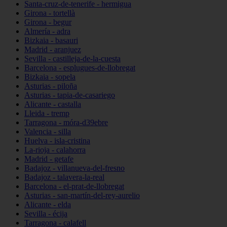
Santa-cruz-de-tenerife - hermigua
Girona - tortellà
Girona - begur
Almería - adra
Bizkaia - basauri
Madrid - aranjuez
Sevilla - castilleja-de-la-cuesta
Barcelona - esplugues-de-llobregat
Bizkaia - sopela
Asturias - piloña
Asturias - tapia-de-casariego
Alicante - castalla
Lleida - tremp
Tarragona - móra-d39ebre
Valencia - silla
Huelva - isla-cristina
La-rioja - calahorra
Madrid - getafe
Badajoz - villanueva-del-fresno
Badajoz - talavera-la-real
Barcelona - el-prat-de-llobregat
Asturias - san-martín-del-rey-aurelio
Alicante - elda
Sevilla - écija
Tarragona - calafell