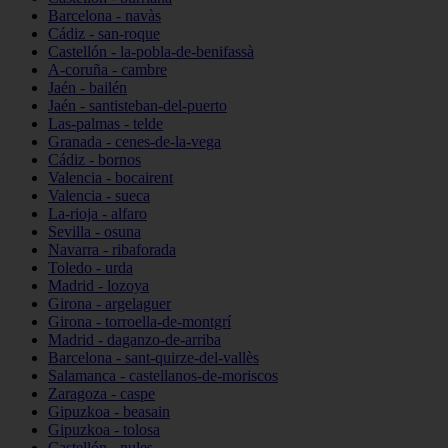
Barcelona - navàs
Cádiz - san-roque
Castellón - la-pobla-de-benifassà
A-coruña - cambre
Jaén - bailén
Jaén - santisteban-del-puerto
Las-palmas - telde
Granada - cenes-de-la-vega
Cádiz - bornos
Valencia - bocairent
Valencia - sueca
La-rioja - alfaro
Sevilla - osuna
Navarra - ribaforada
Toledo - urda
Madrid - lozoya
Girona - argelaguer
Girona - torroella-de-montgrí
Madrid - daganzo-de-arriba
Barcelona - sant-quirze-del-vallès
Salamanca - castellanos-de-moriscos
Zaragoza - caspe
Gipuzkoa - beasain
Gipuzkoa - tolosa
Castellón - nules