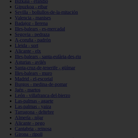
Bizkaia - erandio
Gipuzkoa - eibar
Sevilla - bollullos-de-la-mitación
Valencia - manises
Badajoz - llerena
Illes-balears - es-mercadal
Segovia - pedraza
A-coruña - padrón
Lleida - sort
Alicante - elx
Illes-balears - santa-eulària-des-riu
Asturias - avilés
Santa-cruz-de-tenerife - güímar
Illes-balears - muro
Madrid - el-escorial
Burgos - medina-de-pomar
Jaén - martos
León - villafranca-del-bierzo
Las-palmas - agaete
Las-palmas - yaiza
Tarragona - deltebre
Almería - níjar
Alicante - pego
Cantabria - reinosa
Girona - ripoll