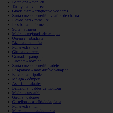
Barcelona - manlleu
Tarragona - vila-seca
Guadalajara - azuqueca-de-henares
Santa-cruz-de-tenerife - vilaflor-de-chasna
Illes-balears - fornalutx
Illes-balears - formentera
Soria - vinuesa
Madrid - mejorada-del-campo
Ourense - ribadavia
Bizkaia - mundaka
Pontevedra - oia
Girona - vidreres
Granada - pampaneira
Alicante - novelda
Santa-cruz-de-tenerife - adeje
Las-palmas - santa-lucía-de-tirajana
Barcelona - ripollet
Málaga - cómpeta
Asturias - cabrales
Barcelona - caldes-de-montbui
Madrid - rascafría
Girona - calonge
Castellón - castelló-de-la-plana
Pontevedra - tui
Murcia - alhama-de-murcia