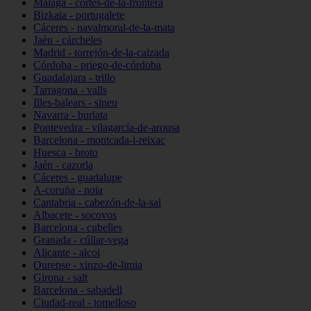
Málaga - cortes-de-la-frontera
Bizkaia - portugalete
Cáceres - navalmoral-de-la-mata
Jaén - cárcheles
Madrid - torrejón-de-la-calzada
Córdoba - priego-de-córdoba
Guadalajara - trillo
Tarragona - valls
Illes-balears - sineu
Navarra - burlata
Pontevedra - vilagarcía-de-arousa
Barcelona - montcada-i-reixac
Huesca - broto
Jaén - cazorla
Cáceres - guadalupe
A-coruña - noia
Cantabria - cabezón-de-la-sal
Albacete - socovos
Barcelona - cubelles
Granada - cúllar-vega
Alicante - alcoi
Ourense - xinzo-de-limia
Girona - salt
Barcelona - sabadell
Ciudad-real - tomelloso