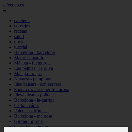
cafeetico.es
☰
cafeteras
consejos
recetas
salud
tipos
tutorial
Barcelona - barcelona
Madrid - madrid
Málaga - fuengirola
Las-palmas - la-oliva
Málaga - mijas
Navarra - pamplona
Illes-balears - son-servera
Santa-cruz-de-tenerife - arona
Illes-balears - pollença
Barcelona - la-garriga
Cádiz - cádiz
Palencia - frómista
Barcelona - manresa
Girona - girona
Castellón - vinaròs
Illes-balears - capdepera