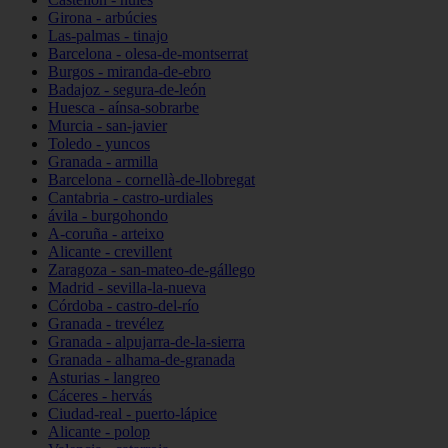
Girona - arbúcies
Las-palmas - tinajo
Barcelona - olesa-de-montserrat
Burgos - miranda-de-ebro
Badajoz - segura-de-león
Huesca - aínsa-sobrarbe
Murcia - san-javier
Toledo - yuncos
Granada - armilla
Barcelona - cornellà-de-llobregat
Cantabria - castro-urdiales
ávila - burgohondo
A-coruña - arteixo
Alicante - crevillent
Zaragoza - san-mateo-de-gállego
Madrid - sevilla-la-nueva
Córdoba - castro-del-río
Granada - trevélez
Granada - alpujarra-de-la-sierra
Granada - alhama-de-granada
Asturias - langreo
Cáceres - hervás
Ciudad-real - puerto-lápice
Alicante - polop