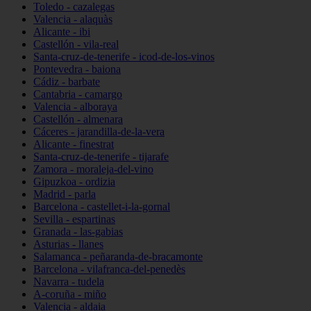
Toledo - cazalegas
Valencia - alaquàs
Alicante - ibi
Castellón - vila-real
Santa-cruz-de-tenerife - icod-de-los-vinos
Pontevedra - baiona
Cádiz - barbate
Cantabria - camargo
Valencia - alboraya
Castellón - almenara
Cáceres - jarandilla-de-la-vera
Alicante - finestrat
Santa-cruz-de-tenerife - tijarafe
Zamora - moraleja-del-vino
Gipuzkoa - ordizia
Madrid - parla
Barcelona - castellet-i-la-gornal
Sevilla - espartinas
Granada - las-gabias
Asturias - llanes
Salamanca - peñaranda-de-bracamonte
Barcelona - vilafranca-del-penedès
Navarra - tudela
A-coruña - miño
Valencia - aldaia