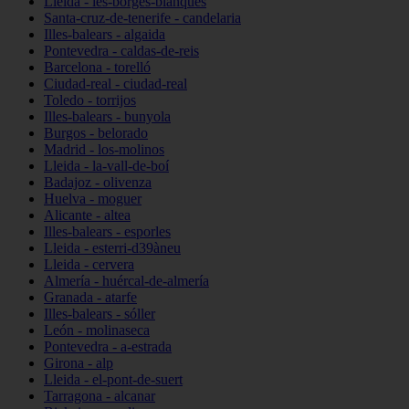
Lleida - les-borges-blanques
Santa-cruz-de-tenerife - candelaria
Illes-balears - algaida
Pontevedra - caldas-de-reis
Barcelona - torelló
Ciudad-real - ciudad-real
Toledo - torrijos
Illes-balears - bunyola
Burgos - belorado
Madrid - los-molinos
Lleida - la-vall-de-boí
Badajoz - olivenza
Huelva - moguer
Alicante - altea
Illes-balears - esporles
Lleida - esterri-d39àneu
Lleida - cervera
Almería - huércal-de-almería
Granada - atarfe
Illes-balears - sóller
León - molinaseca
Pontevedra - a-estrada
Girona - alp
Lleida - el-pont-de-suert
Tarragona - alcanar