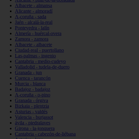
Albacete - almansa
Alicante - almoradí
A-coruña - sada
Jaén - alcalá-la-real
Pontevedra - lalín
Almería - huércal-overa
Zamora - zamora
Albacete - albacete
Ciudad-real - puertollano
Las-palmas - ingenio
Cantabria - medio-cudeyo
Valladolid - tudela-de-duero
Granada - jun
Cuenca - tarancón
Murcia - blanca
Badajoz - badajoz
A-coruña - o-pino
Granada - órgiva
Bizkaia - plentzia
Asturias - valdés
Valencia - burjassot
ávila - piedralaves
Girona - la-jonquera
Cantabria - cabezón-de-liébana