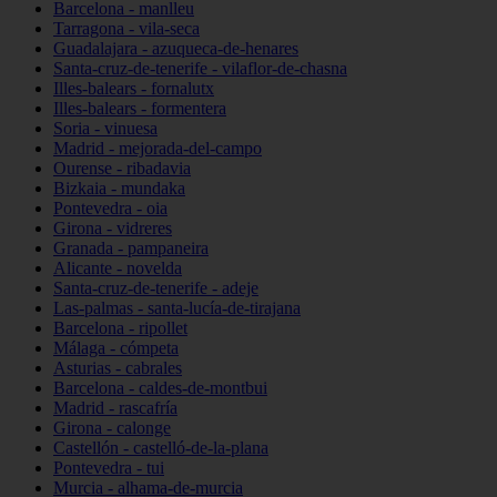
Barcelona - manlleu
Tarragona - vila-seca
Guadalajara - azuqueca-de-henares
Santa-cruz-de-tenerife - vilaflor-de-chasna
Illes-balears - fornalutx
Illes-balears - formentera
Soria - vinuesa
Madrid - mejorada-del-campo
Ourense - ribadavia
Bizkaia - mundaka
Pontevedra - oia
Girona - vidreres
Granada - pampaneira
Alicante - novelda
Santa-cruz-de-tenerife - adeje
Las-palmas - santa-lucía-de-tirajana
Barcelona - ripollet
Málaga - cómpeta
Asturias - cabrales
Barcelona - caldes-de-montbui
Madrid - rascafría
Girona - calonge
Castellón - castelló-de-la-plana
Pontevedra - tui
Murcia - alhama-de-murcia