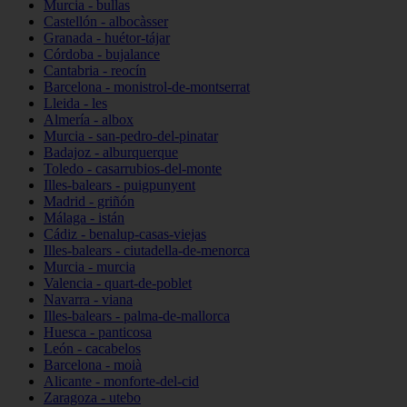
Murcia - bullas
Castellón - albocàsser
Granada - huétor-tájar
Córdoba - bujalance
Cantabria - reocín
Barcelona - monistrol-de-montserrat
Lleida - les
Almería - albox
Murcia - san-pedro-del-pinatar
Badajoz - alburquerque
Toledo - casarrubios-del-monte
Illes-balears - puigpunyent
Madrid - griñón
Málaga - istán
Cádiz - benalup-casas-viejas
Illes-balears - ciutadella-de-menorca
Murcia - murcia
Valencia - quart-de-poblet
Navarra - viana
Illes-balears - palma-de-mallorca
Huesca - panticosa
León - cacabelos
Barcelona - moià
Alicante - monforte-del-cid
Zaragoza - utebo