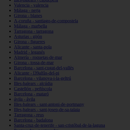
Valencia - valencia
Málaga - nerja
Girona - blanes
A-coruña - santiago-de-compostela
Málaga - marbella
Tarragona - tarragona
Asturias - gijón
Girona - figueres
Alicante - santa-pola
Madrid - leganés
Almería - roquetas-de-mar
Girona - tossa-de-mar
Barcelona - sant-cugat-del-vallès
Alicante - l39alfàs-del-pi
Barcelona - vilanova-i-la-geltrú
Illes-balears - alcúdia
Castellón - peñíscola
Barcelona - mataró
ávila - ávila
Illes-balears - sant-antoni-de-portmany
Illes-balears - sant-josep-de-sa-talaia
Tarragona - reus
Barcelona - badalona
Santa-cruz-de-tenerife - san-cristóbal-de-la-laguna