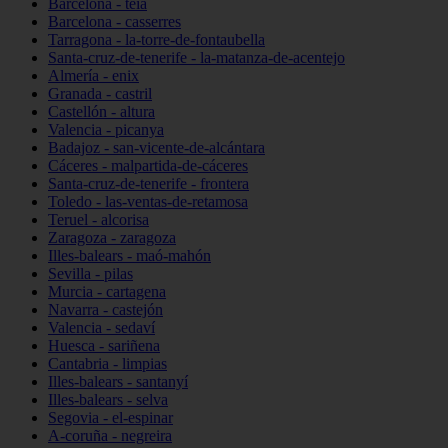
Barcelona - teià
Barcelona - casserres
Tarragona - la-torre-de-fontaubella
Santa-cruz-de-tenerife - la-matanza-de-acentejo
Almería - enix
Granada - castril
Castellón - altura
Valencia - picanya
Badajoz - san-vicente-de-alcántara
Cáceres - malpartida-de-cáceres
Santa-cruz-de-tenerife - frontera
Toledo - las-ventas-de-retamosa
Teruel - alcorisa
Zaragoza - zaragoza
Illes-balears - maó-mahón
Sevilla - pilas
Murcia - cartagena
Navarra - castejón
Valencia - sedaví
Huesca - sariñena
Cantabria - limpias
Illes-balears - santanyí
Illes-balears - selva
Segovia - el-espinar
A-coruña - negreira