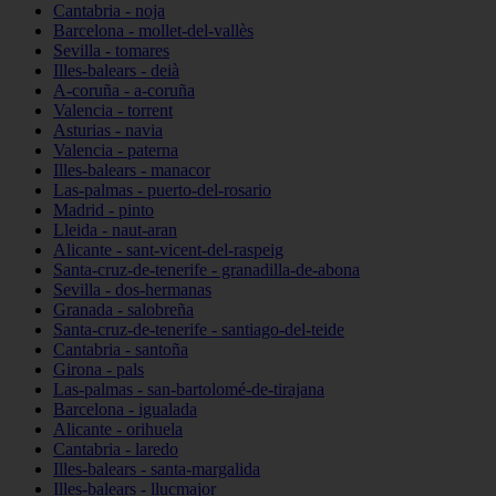
Cantabria - noja
Barcelona - mollet-del-vallès
Sevilla - tomares
Illes-balears - deià
A-coruña - a-coruña
Valencia - torrent
Asturias - navia
Valencia - paterna
Illes-balears - manacor
Las-palmas - puerto-del-rosario
Madrid - pinto
Lleida - naut-aran
Alicante - sant-vicent-del-raspeig
Santa-cruz-de-tenerife - granadilla-de-abona
Sevilla - dos-hermanas
Granada - salobreña
Santa-cruz-de-tenerife - santiago-del-teide
Cantabria - santoña
Girona - pals
Las-palmas - san-bartolomé-de-tirajana
Barcelona - igualada
Alicante - orihuela
Cantabria - laredo
Illes-balears - santa-margalida
Illes-balears - llucmajor