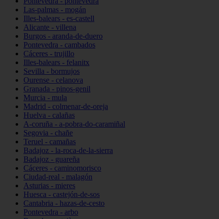
Pontevedra - pontevedra
Las-palmas - mogán
Illes-balears - es-castell
Alicante - villena
Burgos - aranda-de-duero
Pontevedra - cambados
Cáceres - trujillo
Illes-balears - felanitx
Sevilla - bormujos
Ourense - celanova
Granada - pinos-genil
Murcia - mula
Madrid - colmenar-de-oreja
Huelva - calañas
A-coruña - a-pobra-do-caramiñal
Segovia - chañe
Teruel - camañas
Badajoz - la-roca-de-la-sierra
Badajoz - guareña
Cáceres - caminomorisco
Ciudad-real - malagón
Asturias - mieres
Huesca - castejón-de-sos
Cantabria - hazas-de-cesto
Pontevedra - arbo