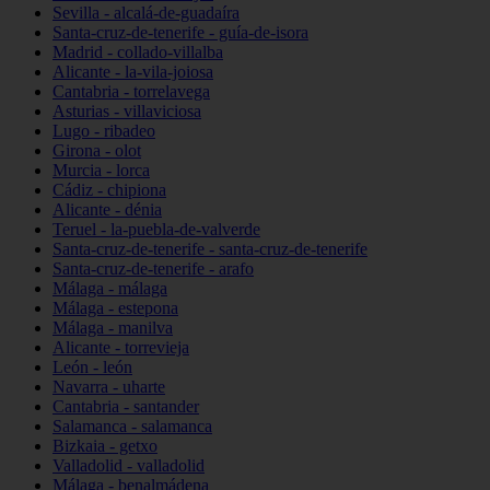
Sevilla - alcalá-de-guadaíra
Santa-cruz-de-tenerife - guía-de-isora
Madrid - collado-villalba
Alicante - la-vila-joiosa
Cantabria - torrelavega
Asturias - villaviciosa
Lugo - ribadeo
Girona - olot
Murcia - lorca
Cádiz - chipiona
Alicante - dénia
Teruel - la-puebla-de-valverde
Santa-cruz-de-tenerife - santa-cruz-de-tenerife
Santa-cruz-de-tenerife - arafo
Málaga - málaga
Málaga - estepona
Málaga - manilva
Alicante - torrevieja
León - león
Navarra - uharte
Cantabria - santander
Salamanca - salamanca
Bizkaia - getxo
Valladolid - valladolid
Málaga - benalmádena