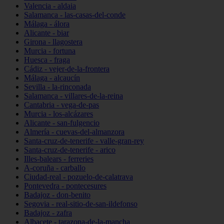
Valencia - aldaia
Salamanca - las-casas-del-conde
Málaga - álora
Alicante - biar
Girona - llagostera
Murcia - fortuna
Huesca - fraga
Cádiz - vejer-de-la-frontera
Málaga - alcaucín
Sevilla - la-rinconada
Salamanca - villares-de-la-reina
Cantabria - vega-de-pas
Murcia - los-alcázares
Alicante - san-fulgencio
Almería - cuevas-del-almanzora
Santa-cruz-de-tenerife - valle-gran-rey
Santa-cruz-de-tenerife - arico
Illes-balears - ferreries
A-coruña - carballo
Ciudad-real - pozuelo-de-calatrava
Pontevedra - pontecesures
Badajoz - don-benito
Segovia - real-sitio-de-san-ildefonso
Badajoz - zafra
Albacete - tarazona-de-la-mancha