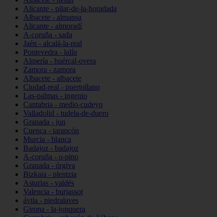
Alicante - pilar-de-la-horadada
Albacete - almansa
Alicante - almoradí
A-coruña - sada
Jaén - alcalá-la-real
Pontevedra - lalín
Almería - huércal-overa
Zamora - zamora
Albacete - albacete
Ciudad-real - puertollano
Las-palmas - ingenio
Cantabria - medio-cudeyo
Valladolid - tudela-de-duero
Granada - jun
Cuenca - tarancón
Murcia - blanca
Badajoz - badajoz
A-coruña - o-pino
Granada - órgiva
Bizkaia - plentzia
Asturias - valdés
Valencia - burjassot
ávila - piedralaves
Girona - la-jonquera