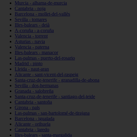
Murcia - alhama-de-murcia
Cantabria - noja
Barcelona - mollet-del-vallès
Sevilla - tomares
Illes-balears - deià
A-coruña - a-coruña
Valencia - torrent
Asturias - navia
Valencia - paterna
Illes-balears - manacor
Las-palmas - puerto-del-rosario
Madrid - pinto
Lleida - naut-aran
Alicante - sant-vicent-del-raspeig
Santa-cruz-de-tenerife - granadilla-de-abona
Sevilla - dos-hermanas
Granada - salobreña
Santa-cruz-de-tenerife - santiago-del-teide
Cantabria - santoña
Girona - pals
Las-palmas - san-bartolomé-de-tirajana
Barcelona - igualada
Alicante - orihuela
Cantabria - laredo
Illes-balears - santa-margalida