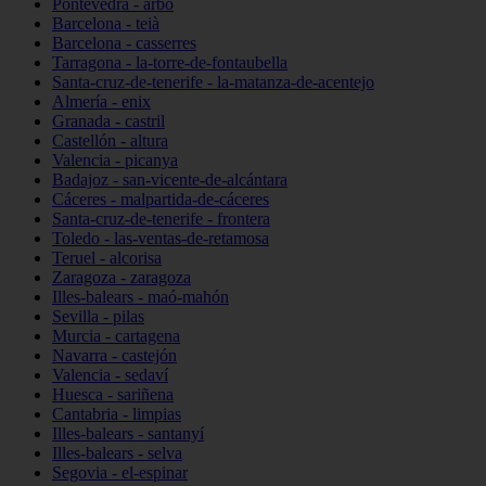
Pontevedra - arbo
Barcelona - teià
Barcelona - casserres
Tarragona - la-torre-de-fontaubella
Santa-cruz-de-tenerife - la-matanza-de-acentejo
Almería - enix
Granada - castril
Castellón - altura
Valencia - picanya
Badajoz - san-vicente-de-alcántara
Cáceres - malpartida-de-cáceres
Santa-cruz-de-tenerife - frontera
Toledo - las-ventas-de-retamosa
Teruel - alcorisa
Zaragoza - zaragoza
Illes-balears - maó-mahón
Sevilla - pilas
Murcia - cartagena
Navarra - castejón
Valencia - sedaví
Huesca - sariñena
Cantabria - limpias
Illes-balears - santanyí
Illes-balears - selva
Segovia - el-espinar