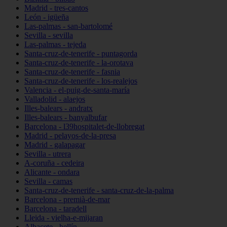
Madrid - tres-cantos
León - igüeña
Las-palmas - san-bartolomé
Sevilla - sevilla
Las-palmas - tejeda
Santa-cruz-de-tenerife - puntagorda
Santa-cruz-de-tenerife - la-orotava
Santa-cruz-de-tenerife - fasnia
Santa-cruz-de-tenerife - los-realejos
Valencia - el-puig-de-santa-maría
Valladolid - alaejos
Illes-balears - andratx
Illes-balears - banyalbufar
Barcelona - l39hospitalet-de-llobregat
Madrid - pelayos-de-la-presa
Madrid - galapagar
Sevilla - utrera
A-coruña - cedeira
Alicante - ondara
Sevilla - camas
Santa-cruz-de-tenerife - santa-cruz-de-la-palma
Barcelona - premià-de-mar
Barcelona - taradell
Lleida - vielha-e-mijaran
Albacete - hellín