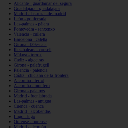
Alicante - guardamar-del-segura
Guadalajara - guadalajara
Madrid - las-rozas-de-madrid
León - ponferrada
Las-palmas - pájara
Pontevedra - sanxenxo
Valencia - cullera
Barcelona - calella
Girona - l39escala
Illes-balears - consell
Málaga - torrox
Cádiz - algeciras
Girona - palafrugell
Palencia - palencia
Cádiz - chiclana-de-la-frontera
A-coruña - ferrol
A-coruña - monfero
Girona - palamós
Madrid - fuenlabrada
Las-palmas - antigua
Cuenca - cuenca
Madrid - alcobendas
Lugo - lugo
Ourense - ourense
Madrid - alcorcón