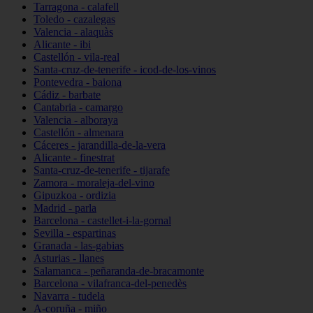
Tarragona - calafell
Toledo - cazalegas
Valencia - alaquàs
Alicante - ibi
Castellón - vila-real
Santa-cruz-de-tenerife - icod-de-los-vinos
Pontevedra - baiona
Cádiz - barbate
Cantabria - camargo
Valencia - alboraya
Castellón - almenara
Cáceres - jarandilla-de-la-vera
Alicante - finestrat
Santa-cruz-de-tenerife - tijarafe
Zamora - moraleja-del-vino
Gipuzkoa - ordizia
Madrid - parla
Barcelona - castellet-i-la-gornal
Sevilla - espartinas
Granada - las-gabias
Asturias - llanes
Salamanca - peñaranda-de-bracamonte
Barcelona - vilafranca-del-penedès
Navarra - tudela
A-coruña - miño