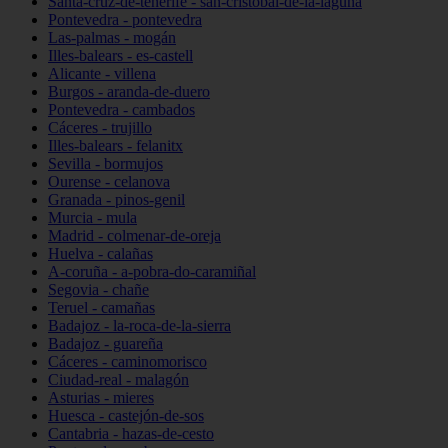
Santa-cruz-de-tenerife - san-cristóbal-de-la-laguna
Pontevedra - pontevedra
Las-palmas - mogán
Illes-balears - es-castell
Alicante - villena
Burgos - aranda-de-duero
Pontevedra - cambados
Cáceres - trujillo
Illes-balears - felanitx
Sevilla - bormujos
Ourense - celanova
Granada - pinos-genil
Murcia - mula
Madrid - colmenar-de-oreja
Huelva - calañas
A-coruña - a-pobra-do-caramiñal
Segovia - chañe
Teruel - camañas
Badajoz - la-roca-de-la-sierra
Badajoz - guareña
Cáceres - caminomorisco
Ciudad-real - malagón
Asturias - mieres
Huesca - castejón-de-sos
Cantabria - hazas-de-cesto