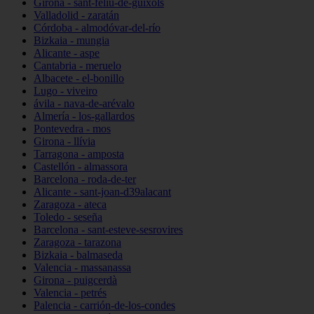
Girona - sant-feliu-de-guíxols
Valladolid - zaratán
Córdoba - almodóvar-del-río
Bizkaia - mungia
Alicante - aspe
Cantabria - meruelo
Albacete - el-bonillo
Lugo - viveiro
ávila - nava-de-arévalo
Almería - los-gallardos
Pontevedra - mos
Girona - llívia
Tarragona - amposta
Castellón - almassora
Barcelona - roda-de-ter
Alicante - sant-joan-d39alacant
Zaragoza - ateca
Toledo - seseña
Barcelona - sant-esteve-sesrovires
Zaragoza - tarazona
Bizkaia - balmaseda
Valencia - massanassa
Girona - puigcerdà
Valencia - petrés
Palencia - carrión-de-los-condes