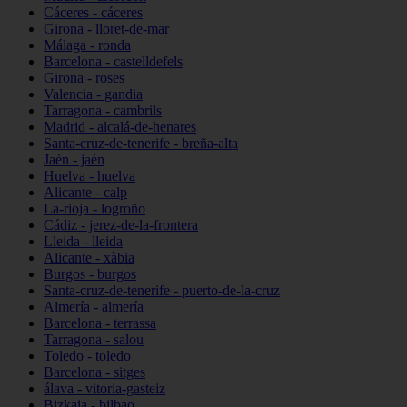
Cáceres - cáceres
Girona - lloret-de-mar
Málaga - ronda
Barcelona - castelldefels
Girona - roses
Valencia - gandia
Tarragona - cambrils
Madrid - alcalá-de-henares
Santa-cruz-de-tenerife - breña-alta
Jaén - jaén
Huelva - huelva
Alicante - calp
La-rioja - logroño
Cádiz - jerez-de-la-frontera
Lleida - lleida
Alicante - xàbia
Burgos - burgos
Santa-cruz-de-tenerife - puerto-de-la-cruz
Almería - almería
Barcelona - terrassa
Tarragona - salou
Toledo - toledo
Barcelona - sitges
álava - vitoria-gasteiz
Bizkaia - bilbao