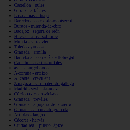
Castellón - nules
Girona - arbúcies
Las-palmas - tinajo
Barcelona - olesa-de-montserrat
Burgos - miranda-de-ebro
Badajoz - segura-de-león
Huesca - aínsa-sobrarbe
Murcia - san-javier
Toledo - yuncos
Granada - armilla
Barcelona - cornellà-de-llobregat
Cantabria - castro-urdiales
ávila - burgohondo
A-coruña - arteixo
Alicante - crevillent
Zaragoza - san-mateo-de-gállego
Madrid - sevilla-la-nueva
Córdoba - castro-del-río
Granada - trevélez
Granada - alpujarra-de-la-sierra
Granada - alhama-de-granada
Asturias - langreo
Cáceres - hervás
Ciudad-real - puerto-lápice