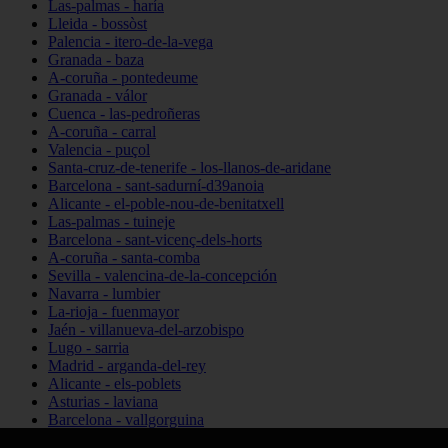
Las-palmas - haría
Lleida - bossòst
Palencia - itero-de-la-vega
Granada - baza
A-coruña - pontedeume
Granada - válor
Cuenca - las-pedroñeras
A-coruña - carral
Valencia - puçol
Santa-cruz-de-tenerife - los-llanos-de-aridane
Barcelona - sant-sadurní-d39anoia
Alicante - el-poble-nou-de-benitatxell
Las-palmas - tuineje
Barcelona - sant-vicenç-dels-horts
A-coruña - santa-comba
Sevilla - valencina-de-la-concepción
Navarra - lumbier
La-rioja - fuenmayor
Jaén - villanueva-del-arzobispo
Lugo - sarria
Madrid - arganda-del-rey
Alicante - els-poblets
Asturias - laviana
Barcelona - vallgorguina
Cantabria - santillana-del-mar