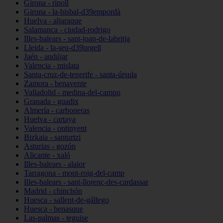
Girona - ripoll
Girona - la-bisbal-d39empordà
Huelva - aljaraque
Salamanca - ciudad-rodrigo
Illes-balears - sant-joan-de-labritja
Lleida - la-seu-d39urgell
Jaén - andújar
Valencia - mislata
Santa-cruz-de-tenerife - santa-úrsula
Zamora - benavente
Valladolid - medina-del-campo
Granada - guadix
Almería - carboneras
Huelva - cartaya
Valencia - ontinyent
Bizkaia - santurtzi
Asturias - gozón
Alicante - xaló
Illes-balears - alaior
Tarragona - mont-roig-del-camp
Illes-balears - sant-llorenç-des-cardassar
Madrid - chinchón
Huesca - sallent-de-gállego
Huesca - benasque
Las-palmas - teguise