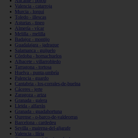
Alicante - polop
Valencia - catarroja
Murcia - lorquí
Toledo - illescas
Asturias - tineo
Almería - vícar
Melilla - melilla
Badajoz - montijo
Guadalajara - jadraque
Salamanca - guijuelo
Córdoba - hornachuelos
Albacete - villarrobledo
Tarragona - tortosa
Huelva - punta-umbría
Palencia - guardo
Cantabria - los-corrales-de-buelna
Cáceres - jerte
Zaragoza - ariza
Granada - galera
Lleida - alfarràs
Granada - guadahortuna
Ourense - o-barco-de-valdeorras
Barcelona - cardedeu
Sevilla - mairena-del-aljarafe
Valencia - llíria