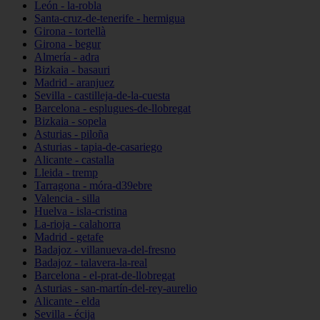
León - la-robla
Santa-cruz-de-tenerife - hermigua
Girona - tortellà
Girona - begur
Almería - adra
Bizkaia - basauri
Madrid - aranjuez
Sevilla - castilleja-de-la-cuesta
Barcelona - esplugues-de-llobregat
Bizkaia - sopela
Asturias - piloña
Asturias - tapia-de-casariego
Alicante - castalla
Lleida - tremp
Tarragona - móra-d39ebre
Valencia - silla
Huelva - isla-cristina
La-rioja - calahorra
Madrid - getafe
Badajoz - villanueva-del-fresno
Badajoz - talavera-la-real
Barcelona - el-prat-de-llobregat
Asturias - san-martín-del-rey-aurelio
Alicante - elda
Sevilla - écija