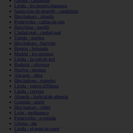
Girona - cantallops
Lleida - les-borges-blanques
Santa-cruz-de-tenerife - candelaria
Illes-balears - algaida
Pontevedra - caldas-de-reis
Barcelona - torelló
Ciudad-real - ciudad-real
Toledo - torrijos
Illes-balears - bunyola
Burgos - belorado
Madrid - los-molinos
Lleida - la-vall-de-boí
Badajoz - olivenza
Huelva - moguer
Alicante - altea
Illes-balears - esporles
Lleida - esterri-d39àneu
Lleida - cervera
Almería - huércal-de-almería
Granada - atarfe
Illes-balears - sóller
León - molinaseca
Pontevedra - a-estrada
Girona - alp
Lleida - el-pont-de-suert