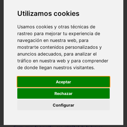
Illes-balears - capdepera
Valencia - valencia
Utilizamos cookies
Málaga - nerja
Girona - blanes
A-coruña - santiago-de-compostela
Usamos cookies y otras técnicas de
Málaga - marbella
rastreo para mejorar tu experiencia de
Tarragona - tarragona
navegación en nuestra web, para
Asturias - gijón
Girona - figueres
mostrarte contenidos personalizados y
Alicante - santa-pola
anuncios adecuados, para analizar el
Madrid - leganés
tráfico en nuestra web y para comprender
Almería - roquetas-de-mar
Girona - tossa-de-mar
de donde llegan nuestros visitantes.
Barcelona - sant-cugat-del-vallès
Alicante - l39alfàs-del-pi
Barcelona - vilanova-i-la-geltrú
Aceptar
Illes-balears - alcúdia
Castellón - peñíscola
Rechazar
Barcelona - mataró
ávila - ávila
Configurar
Illes-balears - sant-antoni-de-portmany
Illes-balears - sant-josep-de-sa-talaia
Tarragona - reus
Barcelona - badalona