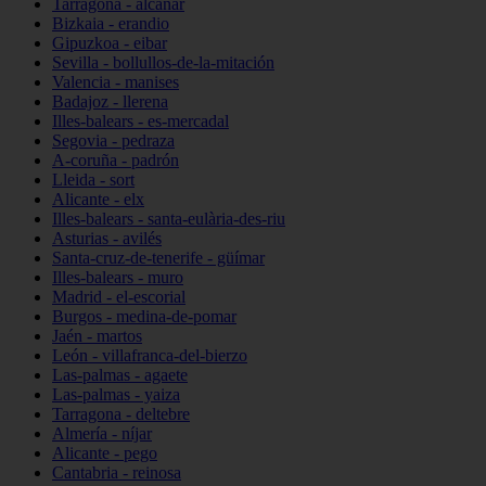
Tarragona - alcanar
Bizkaia - erandio
Gipuzkoa - eibar
Sevilla - bollullos-de-la-mitación
Valencia - manises
Badajoz - llerena
Illes-balears - es-mercadal
Segovia - pedraza
A-coruña - padrón
Lleida - sort
Alicante - elx
Illes-balears - santa-eulària-des-riu
Asturias - avilés
Santa-cruz-de-tenerife - güímar
Illes-balears - muro
Madrid - el-escorial
Burgos - medina-de-pomar
Jaén - martos
León - villafranca-del-bierzo
Las-palmas - agaete
Las-palmas - yaiza
Tarragona - deltebre
Almería - níjar
Alicante - pego
Cantabria - reinosa