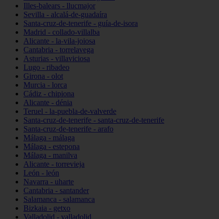
Illes-balears - llucmajor
Sevilla - alcalá-de-guadaíra
Santa-cruz-de-tenerife - guía-de-isora
Madrid - collado-villalba
Alicante - la-vila-joiosa
Cantabria - torrelavega
Asturias - villaviciosa
Lugo - ribadeo
Girona - olot
Murcia - lorca
Cádiz - chipiona
Alicante - dénia
Teruel - la-puebla-de-valverde
Santa-cruz-de-tenerife - santa-cruz-de-tenerife
Santa-cruz-de-tenerife - arafo
Málaga - málaga
Málaga - estepona
Málaga - manilva
Alicante - torrevieja
León - león
Navarra - uharte
Cantabria - santander
Salamanca - salamanca
Bizkaia - getxo
Valladolid - valladolid