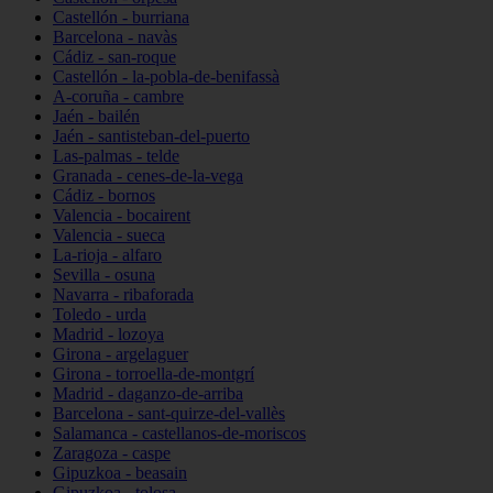
Castellón - burriana
Barcelona - navàs
Cádiz - san-roque
Castellón - la-pobla-de-benifassà
A-coruña - cambre
Jaén - bailén
Jaén - santisteban-del-puerto
Las-palmas - telde
Granada - cenes-de-la-vega
Cádiz - bornos
Valencia - bocairent
Valencia - sueca
La-rioja - alfaro
Sevilla - osuna
Navarra - ribaforada
Toledo - urda
Madrid - lozoya
Girona - argelaguer
Girona - torroella-de-montgrí
Madrid - daganzo-de-arriba
Barcelona - sant-quirze-del-vallès
Salamanca - castellanos-de-moriscos
Zaragoza - caspe
Gipuzkoa - beasain
Gipuzkoa - tolosa