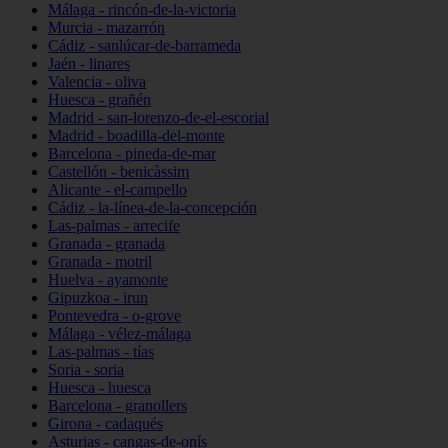
Málaga - rincón-de-la-victoria
Murcia - mazarrón
Cádiz - sanlúcar-de-barrameda
Jaén - linares
Valencia - oliva
Huesca - grañén
Madrid - san-lorenzo-de-el-escorial
Madrid - boadilla-del-monte
Barcelona - pineda-de-mar
Castellón - benicàssim
Alicante - el-campello
Cádiz - la-línea-de-la-concepción
Las-palmas - arrecife
Granada - granada
Granada - motril
Huelva - ayamonte
Gipuzkoa - irun
Pontevedra - o-grove
Málaga - vélez-málaga
Las-palmas - tías
Soria - soria
Huesca - huesca
Barcelona - granollers
Girona - cadaqués
Asturias - cangas-de-onís