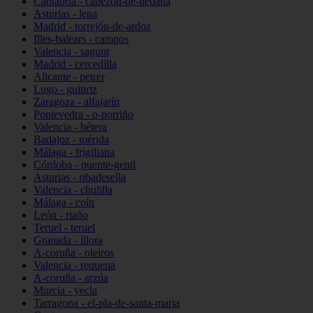
Cantabria - cabezón-de-liébana
Asturias - lena
Madrid - torrejón-de-ardoz
Illes-balears - campos
Valencia - sagunt
Madrid - cercedilla
Alicante - petrer
Lugo - guitiriz
Zaragoza - alfajarín
Pontevedra - o-porriño
Valencia - bétera
Badajoz - mérida
Málaga - frigiliana
Córdoba - puente-genil
Asturias - ribadesella
Valencia - chulilla
Málaga - coín
León - riaño
Teruel - teruel
Granada - illora
A-coruña - oleiros
Valencia - requena
A-coruña - arzúa
Murcia - yecla
Tarragona - el-pla-de-santa-maria