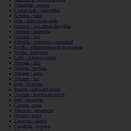
Valladolid - urueña
Ciudad-real - valdepeñas
Asturias - salas
ávila - palacios-de-goda
Ourense - san-cibrao-das-viñas
Ourense - padrenda
Granada - loja
Valencia - bonrepòs-i-mirambell
Sevilla - villamanrique-de-la-condesa
Sevilla - lantejuela
León - el-burgo-ranero
Almería - abla
Almería - pechina
Alicante - agost
Alicante - sax
ávila - el-arenal
Madrid - aldea-del-fresno
Ourense - a-pobra-de-trives
Jaén - alcaudete
Cáceres - coria
Valencia - almussafes
Huesca - graus
Zaragoza - alagón
Cantabria - penagos