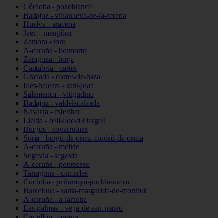
Córdoba - pozoblanco
Badajoz - villanueva-de-la-serena
Huelva - aracena
Jaén - mengíbar
Zamora - toro
A-coruña - boimorto
Zaragoza - borja
Cantabria - cartes
Granada - cortes-de-baza
Illes-balears - sant-joan
Salamanca - vitigudino
Badajoz - valdelacalzada
Navarra - esteribar
Lleida - bell-lloc-d39urgell
Burgos - covarrubias
Soria - burgo-de-osma-ciudad-de-osma
A-coruña - melide
Segovia - segovia
A-coruña - ponteceso
Tarragona - camarles
Córdoba - peñarroya-pueblonuevo
Barcelona - santa-margarida-de-montbui
A-coruña - a-laracha
Las-palmas - vega-de-san-mateo
Castellón - orpesa