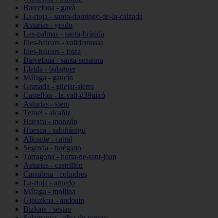
Barcelona - gavà
La-rioja - santo-domingo-de-la-calzada
Asturias - grado
Las-palmas - santa-brígida
Illes-balears - valldemossa
Illes-balears - ibiza
Barcelona - santa-susanna
Lleida - balaguer
Málaga - gaucín
Granada - güejar-sierra
Castellón - la-vall-d39uixó
Asturias - siero
Teruel - alcañiz
Huesca - monzón
Huesca - sabiñánigo
Alicante - catral
Segovia - turégano
Tarragona - horta-de-sant-joan
Asturias - castrillón
Cantabria - colindres
La-rioja - arnedo
Málaga - mollina
Gipuzkoa - andoain
Bizkaia - sestao
Salamanca - alba-de-tormes