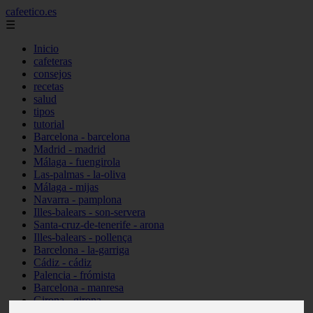
cafeetico.es
☰
Inicio
cafeteras
consejos
recetas
salud
tipos
tutorial
Barcelona - barcelona
Madrid - madrid
Málaga - fuengirola
Las-palmas - la-oliva
Málaga - mijas
Navarra - pamplona
Illes-balears - son-servera
Santa-cruz-de-tenerife - arona
Illes-balears - pollença
Barcelona - la-garriga
Cádiz - cádiz
Palencia - frómista
Barcelona - manresa
Girona - girona
Castellón - vinaròs