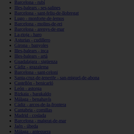
Barcelona - rubí
Illes-balears - ses-salines
Barcelona - sant-feliu-de-llobregat
Lugo - monforte-de-lemos
Barcelona - molins-de-rei
Barcelona - arenys-de-mar
La-rioja - haro
Asturias - cudillero
Girona - banyoles
Illes-balears - inca
Illes-balears - artà
Guadalajara - sigüenza
Cádiz - grazalema
Barcelona - sant-celoni
Santa-cruz-de-tenerife - san-miguel-de-abona
Castellón - benicarló
León - astorga
Bizkaia - barakaldo
Málaga - benahavís
Cádiz - arcos-de-la-frontera
Cantabria - comillas
Madrid - coslada
Barcelona - malgrat-de-mar
Jaén - úbeda
Málaga - antequera