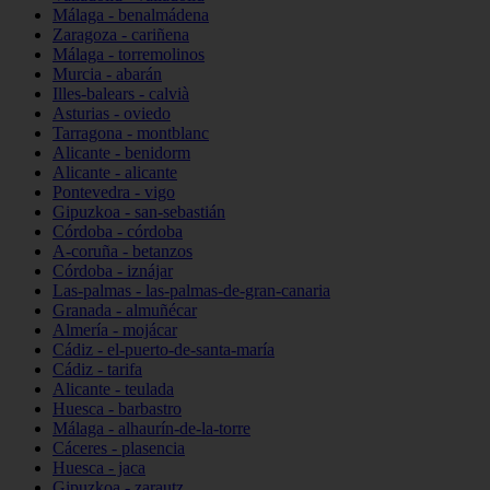
Málaga - benalmádena
Zaragoza - cariñena
Málaga - torremolinos
Murcia - abarán
Illes-balears - calvià
Asturias - oviedo
Tarragona - montblanc
Alicante - benidorm
Alicante - alicante
Pontevedra - vigo
Gipuzkoa - san-sebastián
Córdoba - córdoba
A-coruña - betanzos
Córdoba - iznájar
Las-palmas - las-palmas-de-gran-canaria
Granada - almuñécar
Almería - mojácar
Cádiz - el-puerto-de-santa-maría
Cádiz - tarifa
Alicante - teulada
Huesca - barbastro
Málaga - alhaurín-de-la-torre
Cáceres - plasencia
Huesca - jaca
Gipuzkoa - zarautz