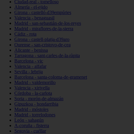
Ciudad-real - tomelloso
Almería - el-ejido
Girona - castelló-d39empúries
Valencia - benaguasil
Madrid - san-sebastián-de-los-reyes
Madrid - miraflores-de-la-sierra
Cádiz - rota
Girona - castell-platja-d39aro
Ourense - san-cristovo-de-cea
Alicante - benissa
Tarragona - sant-carles-de-la-ràpita
Barcelona - vic
Valencia - alfafar
Sevilla - lebrija
Barcelona - santa-coloma-de-gramenet
Madrid - valdemorillo
Valencia - xirivella
Córdoba - la-carlota
Soria - morón-de-almazán
Gipuzkoa - hondarribia
Madrid - móstoles
Madrid - torrelodones
León - sahagún
A-coruña - fisterra
Segovia - cuéllar