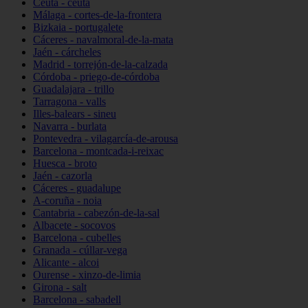
Ceuta - ceuta
Málaga - cortes-de-la-frontera
Bizkaia - portugalete
Cáceres - navalmoral-de-la-mata
Jaén - cárcheles
Madrid - torrejón-de-la-calzada
Córdoba - priego-de-córdoba
Guadalajara - trillo
Tarragona - valls
Illes-balears - sineu
Navarra - burlata
Pontevedra - vilagarcía-de-arousa
Barcelona - montcada-i-reixac
Huesca - broto
Jaén - cazorla
Cáceres - guadalupe
A-coruña - noia
Cantabria - cabezón-de-la-sal
Albacete - socovos
Barcelona - cubelles
Granada - cúllar-vega
Alicante - alcoi
Ourense - xinzo-de-limia
Girona - salt
Barcelona - sabadell