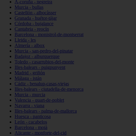
A-coruña - negreira
Murcia - bullas
Castellón - albocàsser
Granada - huétor-tájar
Córdoba - bujalance
Cantabria - reocín
Barcelona - monistrol-de-montserrat
Lleida - les
Almería - albox
Murcia - san-pedro-del-pinatar
Badajoz - alburquerque
Toledo - casarrubios-del-monte
Illes-balears - puigpunyent
Madrid - griñón
Málaga - istán
Cádiz - benalup-casas-viejas
Illes-balears - ciutadella-de-menorca
Murcia - murcia
Valencia - quart-de-poblet
Navarra - viana
Illes-balears - palma-de-mallorca
Huesca - panticosa
León - cacabelos
Barcelona - moià
Alicante - monforte-del-cid