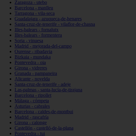
Zaragoza - utebo
Barcelona - manlleu
Tarragona - vila-seca
Guadalajara - azuqueca-de-henares
Santa-cruz-de-tenerife - vilaflor-de-chasna
Illes-balears - fornalutx
Illes-balears - formentera
Soria - vinuesa
Madrid - mejorada-del-campo
Ourense - ribadavia
Bizkaia - mundaka
Pontevedra - oia
Girona - vidreres
Granada - pampaneira
Alicante - novelda
Santa-cruz-de-tenerife - adeje
Las-palmas - santa-lucía-de-tirajana
Barcelona - ripollet
Málaga - cómpeta
Asturias - cabrales
Barcelona - caldes-de-montbui
Madrid - rascafría
Girona - calonge
Castellón - castelló-de-la-plana
Pontevedra - tui