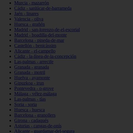
Murcia - mazarrón
Cádiz - sanlúcar-de-barrameda
Jaén - linares
Valencia - oliva
Huesca - grañén
Madrid - san-lorenzo-de-el-escorial
Madrid - boadilla-del-monte
Barcelona - pineda-de-mar
Castellón - benicàssim
Alicante - el-campello
Cádiz - la-línea-de-la-concepción
Las-palmas - arrecife
Granada - granada
Granada - motril
Huelva - ayamonte
Gipuzkoa - irun
Pontevedra - o-grove
Málaga - vélez-málaga
Las-palmas - tías
Soria - soria
Huesca - huesca
Barcelona - granollers
Girona - cadaqués
Asturias - cangas-de-onís
Alicante - guardamar-del-segura