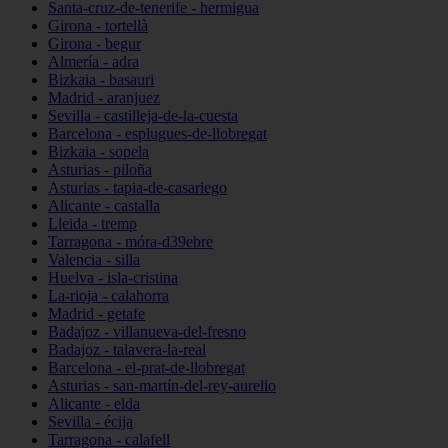
Santa-cruz-de-tenerife - hermigua
Girona - tortellà
Girona - begur
Almería - adra
Bizkaia - basauri
Madrid - aranjuez
Sevilla - castilleja-de-la-cuesta
Barcelona - esplugues-de-llobregat
Bizkaia - sopela
Asturias - piloña
Asturias - tapia-de-casariego
Alicante - castalla
Lleida - tremp
Tarragona - móra-d39ebre
Valencia - silla
Huelva - isla-cristina
La-rioja - calahorra
Madrid - getafe
Badajoz - villanueva-del-fresno
Badajoz - talavera-la-real
Barcelona - el-prat-de-llobregat
Asturias - san-martín-del-rey-aurelio
Alicante - elda
Sevilla - écija
Tarragona - calafell