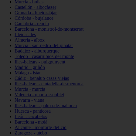
Murcia - bullas
Castellón - albocàsser
Granada - huétor-tájar
Córdoba - bujalance
Cantabria - reocín
Barcelona - monistrol-de-montserrat
Lleida - les
Almería - albox
Murcia - san-pedro-del-pinatar
Badajoz - alburquerque
Toledo - casarrubios-del-monte
Illes-balears - puigpunyent
Madrid - griñón
Málaga - istán
Cádiz - benalup-casas-viejas
Illes-balears - ciutadella-de-menorca
Murcia - murcia
Valencia - quart-de-poblet
Navarra - viana
Illes-balears - palma-de-mallorca
Huesca - panticosa
León - cacabelos
Barcelona - moià
Alicante - monforte-del-cid
Zaragoza - utebo