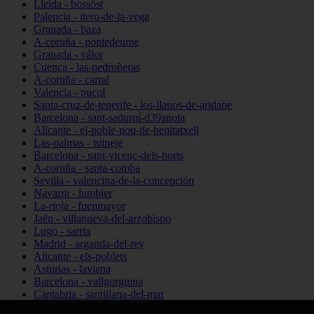
Lleida - bossòst
Palencia - itero-de-la-vega
Granada - baza
A-coruña - pontedeume
Granada - válor
Cuenca - las-pedroñeras
A-coruña - carral
Valencia - puçol
Santa-cruz-de-tenerife - los-llanos-de-aridane
Barcelona - sant-sadurní-d39anoia
Alicante - el-poble-nou-de-benitatxell
Las-palmas - tuineje
Barcelona - sant-vicenç-dels-horts
A-coruña - santa-comba
Sevilla - valencina-de-la-concepción
Navarra - lumbier
La-rioja - fuenmayor
Jaén - villanueva-del-arzobispo
Lugo - sarria
Madrid - arganda-del-rey
Alicante - els-poblets
Asturias - laviana
Barcelona - vallgorguina
Cantabria - santillana-del-mar
Zamora - santa-maría-de-la-vega