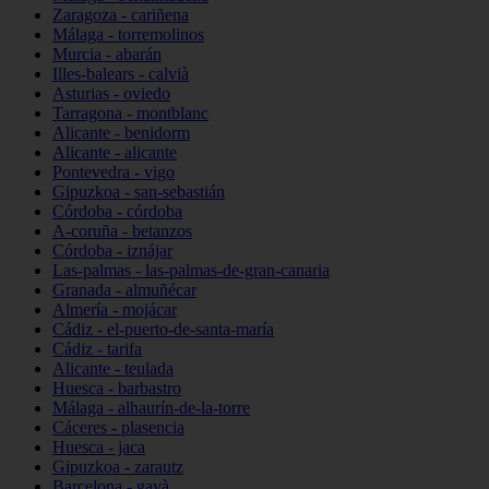
Zaragoza - cariñena
Málaga - torremolinos
Murcia - abarán
Illes-balears - calvià
Asturias - oviedo
Tarragona - montblanc
Alicante - benidorm
Alicante - alicante
Pontevedra - vigo
Gipuzkoa - san-sebastián
Córdoba - córdoba
A-coruña - betanzos
Córdoba - iznájar
Las-palmas - las-palmas-de-gran-canaria
Granada - almuñécar
Almería - mojácar
Cádiz - el-puerto-de-santa-maría
Cádiz - tarifa
Alicante - teulada
Huesca - barbastro
Málaga - alhaurín-de-la-torre
Cáceres - plasencia
Huesca - jaca
Gipuzkoa - zarautz
Barcelona - gavà