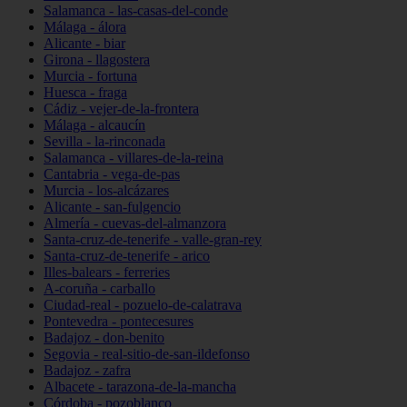
Salamanca - las-casas-del-conde
Málaga - álora
Alicante - biar
Girona - llagostera
Murcia - fortuna
Huesca - fraga
Cádiz - vejer-de-la-frontera
Málaga - alcaucín
Sevilla - la-rinconada
Salamanca - villares-de-la-reina
Cantabria - vega-de-pas
Murcia - los-alcázares
Alicante - san-fulgencio
Almería - cuevas-del-almanzora
Santa-cruz-de-tenerife - valle-gran-rey
Santa-cruz-de-tenerife - arico
Illes-balears - ferreries
A-coruña - carballo
Ciudad-real - pozuelo-de-calatrava
Pontevedra - pontecesures
Badajoz - don-benito
Segovia - real-sitio-de-san-ildefonso
Badajoz - zafra
Albacete - tarazona-de-la-mancha
Córdoba - pozoblanco