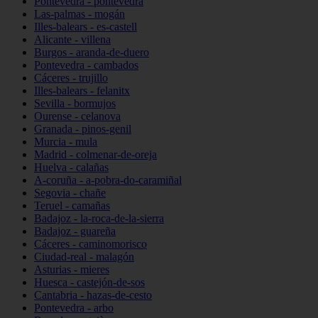
Pontevedra - pontevedra
Las-palmas - mogán
Illes-balears - es-castell
Alicante - villena
Burgos - aranda-de-duero
Pontevedra - cambados
Cáceres - trujillo
Illes-balears - felanitx
Sevilla - bormujos
Ourense - celanova
Granada - pinos-genil
Murcia - mula
Madrid - colmenar-de-oreja
Huelva - calañas
A-coruña - a-pobra-do-caramiñal
Segovia - chañe
Teruel - camañas
Badajoz - la-roca-de-la-sierra
Badajoz - guareña
Cáceres - caminomorisco
Ciudad-real - malagón
Asturias - mieres
Huesca - castejón-de-sos
Cantabria - hazas-de-cesto
Pontevedra - arbo