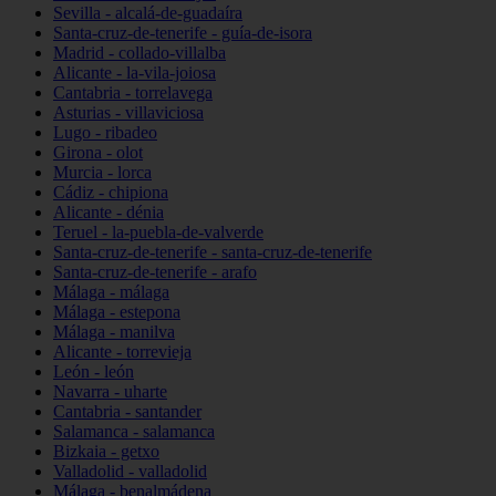
Sevilla - alcalá-de-guadaíra
Santa-cruz-de-tenerife - guía-de-isora
Madrid - collado-villalba
Alicante - la-vila-joiosa
Cantabria - torrelavega
Asturias - villaviciosa
Lugo - ribadeo
Girona - olot
Murcia - lorca
Cádiz - chipiona
Alicante - dénia
Teruel - la-puebla-de-valverde
Santa-cruz-de-tenerife - santa-cruz-de-tenerife
Santa-cruz-de-tenerife - arafo
Málaga - málaga
Málaga - estepona
Málaga - manilva
Alicante - torrevieja
León - león
Navarra - uharte
Cantabria - santander
Salamanca - salamanca
Bizkaia - getxo
Valladolid - valladolid
Málaga - benalmádena