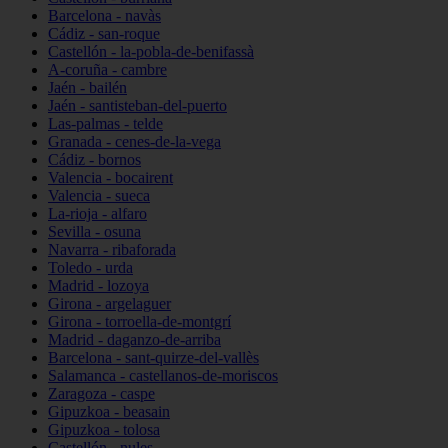
Barcelona - navàs
Cádiz - san-roque
Castellón - la-pobla-de-benifassà
A-coruña - cambre
Jaén - bailén
Jaén - santisteban-del-puerto
Las-palmas - telde
Granada - cenes-de-la-vega
Cádiz - bornos
Valencia - bocairent
Valencia - sueca
La-rioja - alfaro
Sevilla - osuna
Navarra - ribaforada
Toledo - urda
Madrid - lozoya
Girona - argelaguer
Girona - torroella-de-montgrí
Madrid - daganzo-de-arriba
Barcelona - sant-quirze-del-vallès
Salamanca - castellanos-de-moriscos
Zaragoza - caspe
Gipuzkoa - beasain
Gipuzkoa - tolosa
Castellón - nules