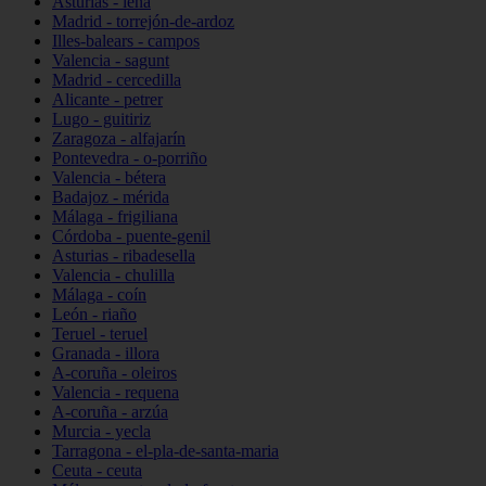
Asturias - lena
Madrid - torrejón-de-ardoz
Illes-balears - campos
Valencia - sagunt
Madrid - cercedilla
Alicante - petrer
Lugo - guitiriz
Zaragoza - alfajarín
Pontevedra - o-porriño
Valencia - bétera
Badajoz - mérida
Málaga - frigiliana
Córdoba - puente-genil
Asturias - ribadesella
Valencia - chulilla
Málaga - coín
León - riaño
Teruel - teruel
Granada - illora
A-coruña - oleiros
Valencia - requena
A-coruña - arzúa
Murcia - yecla
Tarragona - el-pla-de-santa-maria
Ceuta - ceuta