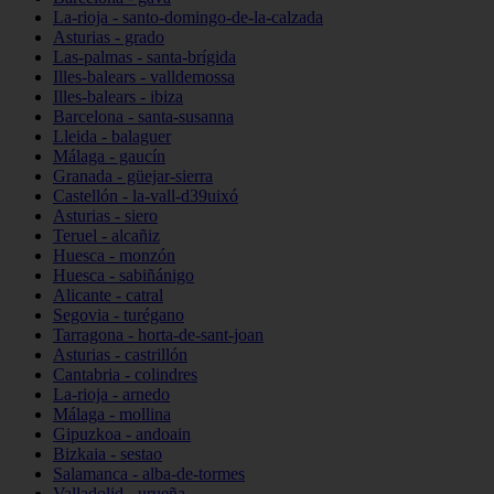
La-rioja - santo-domingo-de-la-calzada
Asturias - grado
Las-palmas - santa-brígida
Illes-balears - valldemossa
Illes-balears - ibiza
Barcelona - santa-susanna
Lleida - balaguer
Málaga - gaucín
Granada - güejar-sierra
Castellón - la-vall-d39uixó
Asturias - siero
Teruel - alcañiz
Huesca - monzón
Huesca - sabiñánigo
Alicante - catral
Segovia - turégano
Tarragona - horta-de-sant-joan
Asturias - castrillón
Cantabria - colindres
La-rioja - arnedo
Málaga - mollina
Gipuzkoa - andoain
Bizkaia - sestao
Salamanca - alba-de-tormes
Valladolid - urueña