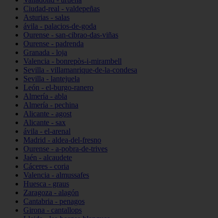
Ciudad-real - valdepeñas
Asturias - salas
ávila - palacios-de-goda
Ourense - san-cibrao-das-viñas
Ourense - padrenda
Granada - loja
Valencia - bonrepòs-i-mirambell
Sevilla - villamanrique-de-la-condesa
Sevilla - lantejuela
León - el-burgo-ranero
Almería - abla
Almería - pechina
Alicante - agost
Alicante - sax
ávila - el-arenal
Madrid - aldea-del-fresno
Ourense - a-pobra-de-trives
Jaén - alcaudete
Cáceres - coria
Valencia - almussafes
Huesca - graus
Zaragoza - alagón
Cantabria - penagos
Girona - cantallops