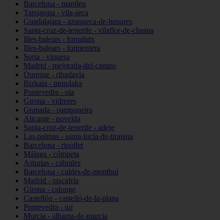
Barcelona - manlleu
Tarragona - vila-seca
Guadalajara - azuqueca-de-henares
Santa-cruz-de-tenerife - vilaflor-de-chasna
Illes-balears - fornalutx
Illes-balears - formentera
Soria - vinuesa
Madrid - mejorada-del-campo
Ourense - ribadavia
Bizkaia - mundaka
Pontevedra - oia
Girona - vidreres
Granada - pampaneira
Alicante - novelda
Santa-cruz-de-tenerife - adeje
Las-palmas - santa-lucía-de-tirajana
Barcelona - ripollet
Málaga - cómpeta
Asturias - cabrales
Barcelona - caldes-de-montbui
Madrid - rascafría
Girona - calonge
Castellón - castelló-de-la-plana
Pontevedra - tui
Murcia - alhama-de-murcia