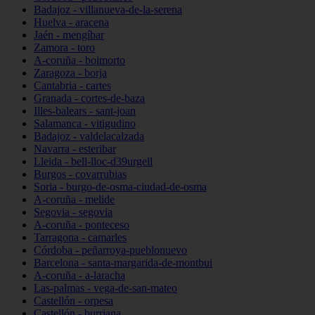
Badajoz - villanueva-de-la-serena
Huelva - aracena
Jaén - mengíbar
Zamora - toro
A-coruña - boimorto
Zaragoza - borja
Cantabria - cartes
Granada - cortes-de-baza
Illes-balears - sant-joan
Salamanca - vitigudino
Badajoz - valdelacalzada
Navarra - esteribar
Lleida - bell-lloc-d39urgell
Burgos - covarrubias
Soria - burgo-de-osma-ciudad-de-osma
A-coruña - melide
Segovia - segovia
A-coruña - ponteceso
Tarragona - camarles
Córdoba - peñarroya-pueblonuevo
Barcelona - santa-margarida-de-montbui
A-coruña - a-laracha
Las-palmas - vega-de-san-mateo
Castellón - orpesa
Castellón - burriana