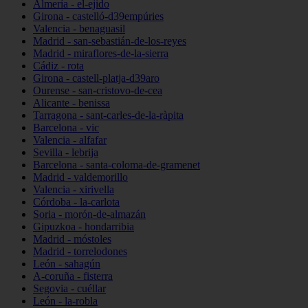
Almería - el-ejido
Girona - castelló-d39empúries
Valencia - benaguasil
Madrid - san-sebastián-de-los-reyes
Madrid - miraflores-de-la-sierra
Cádiz - rota
Girona - castell-platja-d39aro
Ourense - san-cristovo-de-cea
Alicante - benissa
Tarragona - sant-carles-de-la-ràpita
Barcelona - vic
Valencia - alfafar
Sevilla - lebrija
Barcelona - santa-coloma-de-gramenet
Madrid - valdemorillo
Valencia - xirivella
Córdoba - la-carlota
Soria - morón-de-almazán
Gipuzkoa - hondarribia
Madrid - móstoles
Madrid - torrelodones
León - sahagún
A-coruña - fisterra
Segovia - cuéllar
León - la-robla