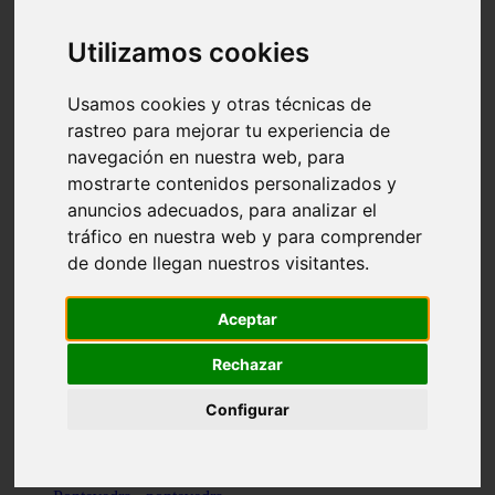
Valencia - valencia
Málaga - nerja
Utilizamos cookies
Girona - blanes
A-coruña - santiago-de-compostela
Málaga - marbella
Usamos cookies y otras técnicas de
Tarragona - tarragona
rastreo para mejorar tu experiencia de
Asturias - gijón
navegación en nuestra web, para
Girona - figueres
Alicante - santa-pola
mostrarte contenidos personalizados y
Madrid - leganés
anuncios adecuados, para analizar el
Almería - roquetas-de-mar
tráfico en nuestra web y para comprender
Girona - tossa-de-mar
Barcelona - sant-cugat-del-vallès
de donde llegan nuestros visitantes.
Alicante - l39alfàs-del-pi
Barcelona - vilanova-i-la-geltrú
Illes-balears - alcúdia
Aceptar
Castellón - peñíscola
Barcelona - mataró
Rechazar
ávila - ávila
Illes-balears - sant-antoni-de-portmany
Configurar
Illes-balears - sant-josep-de-sa-talaia
Tarragona - reus
Barcelona - badalona
Santa-cruz-de-tenerife - san-cristóbal-de-la-laguna