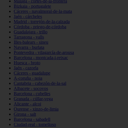
Málaga - cortes-de-la-frontera
Bizkaia - portugalete
Cáceres - navalmoral-de-la-mata
Jaén - cárcheles
Madrid - torrejón-de-la-calzada
Córdoba - priego-de-córdoba
Guadalajara - trillo
Tarragona - valls
Illes-balears - sineu
Navarra - burlata
Pontevedra - vilagarcía-de-arousa
Barcelona - montcada-i-reixac
Huesca - broto
Jaén - cazorla
Cáceres - guadalupe
A-coruña - noia
Cantabria - cabezón-de-la-sal
Albacete - socovos
Barcelona - cubelles
Granada - cúllar-vega
Alicante - alcoi
Ourense - xinzo-de-limia
Girona - salt
Barcelona - sabadell
Ciudad-real - tomelloso