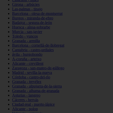
Girona - arbúcies
Las-palmas - tinajo
Barcelona - olesa-de-montserrat
Burgos - miranda-de-ebro
Badajoz - segura-de-león
Huesca - aínsa-sobrarbe
Murcia - san-javier
Toledo - yuncos
Granada - armilla
Barcelona - cornellà-de-llobregat
Cantabria - castro-urdiales
ávila - burgohondo
A-coruña - arteixo
Alicante - crevillent
Zaragoza - san-mateo-de-gállego
Madrid - sevilla-la-nueva
Córdoba - castro-del-río
Granada - trevélez
Granada - alpujarra-de-la-sierra
Granada - alhama-de-granada
Asturias - langreo
Cáceres - hervás
Ciudad-real - puerto-lápice
Alicante - polop