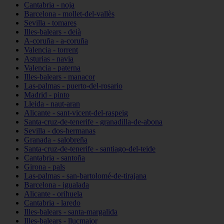
Cantabria - noja
Barcelona - mollet-del-vallès
Sevilla - tomares
Illes-balears - deià
A-coruña - a-coruña
Valencia - torrent
Asturias - navia
Valencia - paterna
Illes-balears - manacor
Las-palmas - puerto-del-rosario
Madrid - pinto
Lleida - naut-aran
Alicante - sant-vicent-del-raspeig
Santa-cruz-de-tenerife - granadilla-de-abona
Sevilla - dos-hermanas
Granada - salobreña
Santa-cruz-de-tenerife - santiago-del-teide
Cantabria - santoña
Girona - pals
Las-palmas - san-bartolomé-de-tirajana
Barcelona - igualada
Alicante - orihuela
Cantabria - laredo
Illes-balears - santa-margalida
Illes-balears - llucmajor