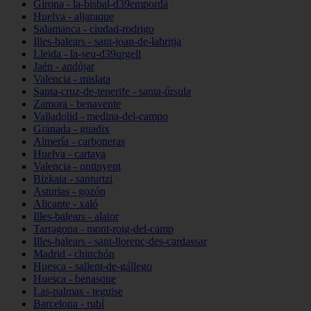
Girona - la-bisbal-d39empordà
Huelva - aljaraque
Salamanca - ciudad-rodrigo
Illes-balears - sant-joan-de-labritja
Lleida - la-seu-d39urgell
Jaén - andújar
Valencia - mislata
Santa-cruz-de-tenerife - santa-úrsula
Zamora - benavente
Valladolid - medina-del-campo
Granada - guadix
Almería - carboneras
Huelva - cartaya
Valencia - ontinyent
Bizkaia - santurtzi
Asturias - gozón
Alicante - xaló
Illes-balears - alaior
Tarragona - mont-roig-del-camp
Illes-balears - sant-llorenç-des-cardassar
Madrid - chinchón
Huesca - sallent-de-gállego
Huesca - benasque
Las-palmas - teguise
Barcelona - rubí