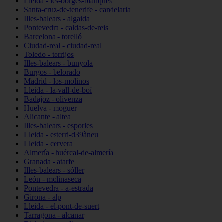
Lleida - les-borges-blanques
Santa-cruz-de-tenerife - candelaria
Illes-balears - algaida
Pontevedra - caldas-de-reis
Barcelona - torelló
Ciudad-real - ciudad-real
Toledo - torrijos
Illes-balears - bunyola
Burgos - belorado
Madrid - los-molinos
Lleida - la-vall-de-boí
Badajoz - olivenza
Huelva - moguer
Alicante - altea
Illes-balears - esporles
Lleida - esterri-d39àneu
Lleida - cervera
Almería - huércal-de-almería
Granada - atarfe
Illes-balears - sóller
León - molinaseca
Pontevedra - a-estrada
Girona - alp
Lleida - el-pont-de-suert
Tarragona - alcanar