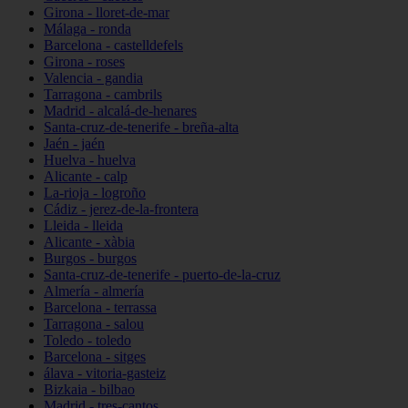
Girona - lloret-de-mar
Málaga - ronda
Barcelona - castelldefels
Girona - roses
Valencia - gandia
Tarragona - cambrils
Madrid - alcalá-de-henares
Santa-cruz-de-tenerife - breña-alta
Jaén - jaén
Huelva - huelva
Alicante - calp
La-rioja - logroño
Cádiz - jerez-de-la-frontera
Lleida - lleida
Alicante - xàbia
Burgos - burgos
Santa-cruz-de-tenerife - puerto-de-la-cruz
Almería - almería
Barcelona - terrassa
Tarragona - salou
Toledo - toledo
Barcelona - sitges
álava - vitoria-gasteiz
Bizkaia - bilbao
Madrid - tres-cantos