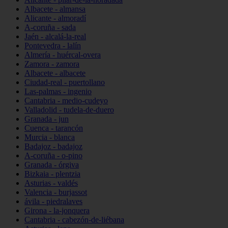
Albacete - almansa
Alicante - almoradí
A-coruña - sada
Jaén - alcalá-la-real
Pontevedra - lalín
Almería - huércal-overa
Zamora - zamora
Albacete - albacete
Ciudad-real - puertollano
Las-palmas - ingenio
Cantabria - medio-cudeyo
Valladolid - tudela-de-duero
Granada - jun
Cuenca - tarancón
Murcia - blanca
Badajoz - badajoz
A-coruña - o-pino
Granada - órgiva
Bizkaia - plentzia
Asturias - valdés
Valencia - burjassot
ávila - piedralaves
Girona - la-jonquera
Cantabria - cabezón-de-liébana