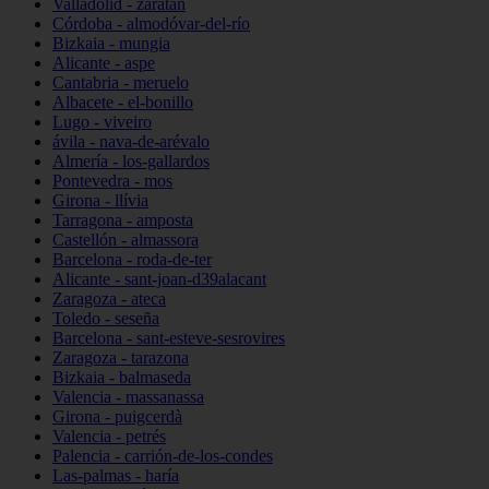
Valladolid - zaratán
Córdoba - almodóvar-del-río
Bizkaia - mungia
Alicante - aspe
Cantabria - meruelo
Albacete - el-bonillo
Lugo - viveiro
ávila - nava-de-arévalo
Almería - los-gallardos
Pontevedra - mos
Girona - llívia
Tarragona - amposta
Castellón - almassora
Barcelona - roda-de-ter
Alicante - sant-joan-d39alacant
Zaragoza - ateca
Toledo - seseña
Barcelona - sant-esteve-sesrovires
Zaragoza - tarazona
Bizkaia - balmaseda
Valencia - massanassa
Girona - puigcerdà
Valencia - petrés
Palencia - carrión-de-los-condes
Las-palmas - haría