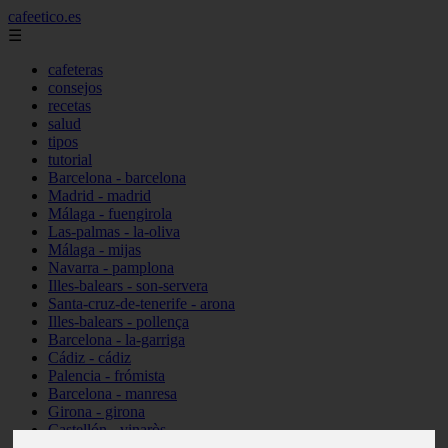
cafeetico.es
☰
cafeteras
consejos
recetas
salud
tipos
tutorial
Barcelona - barcelona
Madrid - madrid
Málaga - fuengirola
Las-palmas - la-oliva
Málaga - mijas
Navarra - pamplona
Illes-balears - son-servera
Santa-cruz-de-tenerife - arona
Illes-balears - pollença
Barcelona - la-garriga
Cádiz - cádiz
Palencia - frómista
Barcelona - manresa
Girona - girona
Castellón - vinaròs
Illes-balears - capdepera