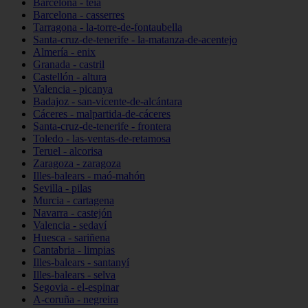
Barcelona - teià
Barcelona - casserres
Tarragona - la-torre-de-fontaubella
Santa-cruz-de-tenerife - la-matanza-de-acentejo
Almería - enix
Granada - castril
Castellón - altura
Valencia - picanya
Badajoz - san-vicente-de-alcántara
Cáceres - malpartida-de-cáceres
Santa-cruz-de-tenerife - frontera
Toledo - las-ventas-de-retamosa
Teruel - alcorisa
Zaragoza - zaragoza
Illes-balears - maó-mahón
Sevilla - pilas
Murcia - cartagena
Navarra - castejón
Valencia - sedaví
Huesca - sariñena
Cantabria - limpias
Illes-balears - santanyí
Illes-balears - selva
Segovia - el-espinar
A-coruña - negreira