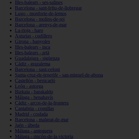
Illes-balears - ses-salines
Barcelona - sant-feliu-de-llobregat
Lugo - monforte-de-lemos
Barcelona - molins-de-rei
Barcelona - arenys-de-mar
La-rioja - haro
Asturias - cudillero
Girona - banyoles
Illes-balears - inca
Illes-balears - artà
Guadalajara - sigüenza
Cádiz - grazalema
Barcelona - sant-celoni
Santa-cruz-de-tenerife - san-miguel-de-abona
Castellón - benicarló
León - astorga
Bizkaia - barakaldo
Málaga - benahavís
Cádiz - arcos-de-la-frontera
Cantabria - comillas
Madrid - coslada
Barcelona - malgrat-de-mar
Jaén - úbeda
Málaga - antequera
Málaga - rincón-de-la-victoria