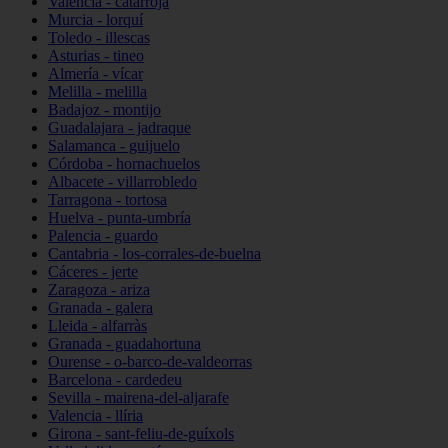
Valencia - catarroja
Murcia - lorquí
Toledo - illescas
Asturias - tineo
Almería - vícar
Melilla - melilla
Badajoz - montijo
Guadalajara - jadraque
Salamanca - guijuelo
Córdoba - hornachuelos
Albacete - villarrobledo
Tarragona - tortosa
Huelva - punta-umbría
Palencia - guardo
Cantabria - los-corrales-de-buelna
Cáceres - jerte
Zaragoza - ariza
Granada - galera
Lleida - alfarràs
Granada - guadahortuna
Ourense - o-barco-de-valdeorras
Barcelona - cardedeu
Sevilla - mairena-del-aljarafe
Valencia - llíria
Girona - sant-feliu-de-guíxols