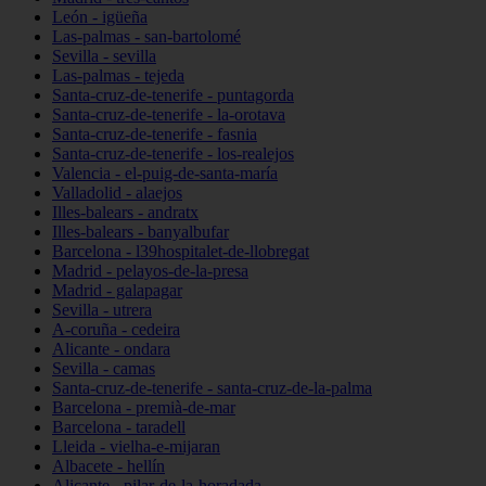
León - igüeña
Las-palmas - san-bartolomé
Sevilla - sevilla
Las-palmas - tejeda
Santa-cruz-de-tenerife - puntagorda
Santa-cruz-de-tenerife - la-orotava
Santa-cruz-de-tenerife - fasnia
Santa-cruz-de-tenerife - los-realejos
Valencia - el-puig-de-santa-maría
Valladolid - alaejos
Illes-balears - andratx
Illes-balears - banyalbufar
Barcelona - l39hospitalet-de-llobregat
Madrid - pelayos-de-la-presa
Madrid - galapagar
Sevilla - utrera
A-coruña - cedeira
Alicante - ondara
Sevilla - camas
Santa-cruz-de-tenerife - santa-cruz-de-la-palma
Barcelona - premià-de-mar
Barcelona - taradell
Lleida - vielha-e-mijaran
Albacete - hellín
Alicante - pilar-de-la-horadada