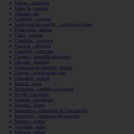
Toledo - cazalegas
Valencia - alaquàs
Alicante - ibi
Castellón - vila-real
Santa-cruz-de-tenerife - icod-de-los-vinos
Pontevedra - baiona
Cádiz - barbate
Cantabria - camargo
Valencia - alboraya
Castellón - almenara
Cáceres - jarandilla-de-la-vera
Alicante - finestrat
Santa-cruz-de-tenerife - tijarafe
Zamora - moraleja-del-vino
Gipuzkoa - ordizia
Madrid - parla
Barcelona - castellet-i-la-gornal
Sevilla - espartinas
Granada - las-gabias
Asturias - llanes
Salamanca - peñaranda-de-bracamonte
Barcelona - vilafranca-del-penedès
Navarra - tudela
A-coruña - miño
Valencia - aldaia