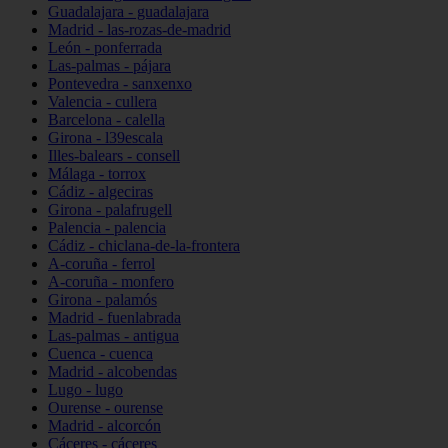
Guadalajara - guadalajara
Madrid - las-rozas-de-madrid
León - ponferrada
Las-palmas - pájara
Pontevedra - sanxenxo
Valencia - cullera
Barcelona - calella
Girona - l39escala
Illes-balears - consell
Málaga - torrox
Cádiz - algeciras
Girona - palafrugell
Palencia - palencia
Cádiz - chiclana-de-la-frontera
A-coruña - ferrol
A-coruña - monfero
Girona - palamós
Madrid - fuenlabrada
Las-palmas - antigua
Cuenca - cuenca
Madrid - alcobendas
Lugo - lugo
Ourense - ourense
Madrid - alcorcón
Cáceres - cáceres