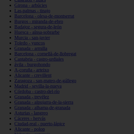
Girona - arbúcies
Las-palmas - tinajo
Barcelona - olesa-de-montserrat
Burgos - miranda-de-ebro
Badajoz - segura-de-león
Huesca - aínsa-sobrarbe
Murcia - san-javier
Toledo - yuncos
Granada - armilla
Barcelona - cornellà-de-llobregat
Cantabria - castro-urdiales
ávila - burgohondo
A-coruña - arteixo
Alicante - crevillent
Zaragoza - san-mateo-de-gállego
Madrid - sevilla-la-nueva
Córdoba - castro-del-río
Granada - trevélez
Granada - alpujarra-de-la-sierra
Granada - alhama-de-granada
Asturias - langreo
Cáceres - hervás
Ciudad-real - puerto-lápice
Alicante - polop