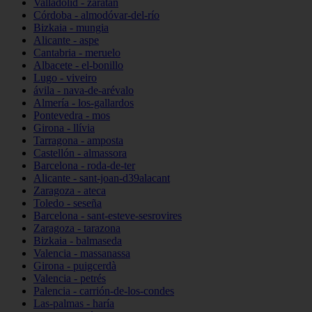
Valladolid - zaratán
Córdoba - almodóvar-del-río
Bizkaia - mungia
Alicante - aspe
Cantabria - meruelo
Albacete - el-bonillo
Lugo - viveiro
ávila - nava-de-arévalo
Almería - los-gallardos
Pontevedra - mos
Girona - llívia
Tarragona - amposta
Castellón - almassora
Barcelona - roda-de-ter
Alicante - sant-joan-d39alacant
Zaragoza - ateca
Toledo - seseña
Barcelona - sant-esteve-sesrovires
Zaragoza - tarazona
Bizkaia - balmaseda
Valencia - massanassa
Girona - puigcerdà
Valencia - petrés
Palencia - carrión-de-los-condes
Las-palmas - haría