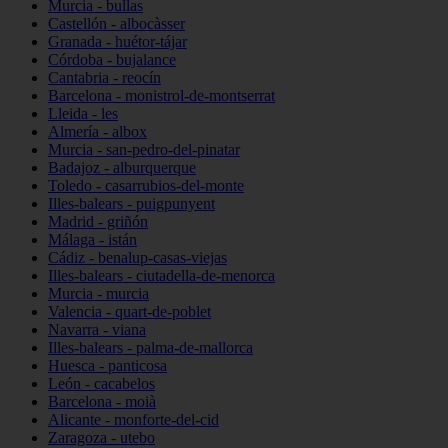
Murcia - bullas
Castellón - albocàsser
Granada - huétor-tájar
Córdoba - bujalance
Cantabria - reocín
Barcelona - monistrol-de-montserrat
Lleida - les
Almería - albox
Murcia - san-pedro-del-pinatar
Badajoz - alburquerque
Toledo - casarrubios-del-monte
Illes-balears - puigpunyent
Madrid - griñón
Málaga - istán
Cádiz - benalup-casas-viejas
Illes-balears - ciutadella-de-menorca
Murcia - murcia
Valencia - quart-de-poblet
Navarra - viana
Illes-balears - palma-de-mallorca
Huesca - panticosa
León - cacabelos
Barcelona - moià
Alicante - monforte-del-cid
Zaragoza - utebo