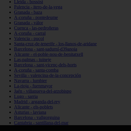
Lleida - bossòst
Palencia - itero-de-la-vega
Granada - baza
A-coruña - pontedeume
Granada - válor
Cuenca - las-pedroñeras
A-coruña - carral
Valencia - puçol
Santa-cruz-de-tenerife - los-llanos-de-aridane
Barcelona - sant-sadurní-d39anoia
Alicante - el-poble-nou-de-benitatxell
Las-palmas - tuineje
Barcelona - sant-vicenç-dels-horts
A-coruña - santa-comba
Sevilla - valencina-de-la-concepción
Navarra - lumbier
La-rioja - fuenmayor
Jaén - villanueva-del-arzobispo
Lugo - sarria
Madrid - arganda-del-rey
Alicante - els-poblets
Asturias - laviana
Barcelona - vallgorguina
Cantabria - santillana-del-mar
Zamora - santa-maría-de-la-vega