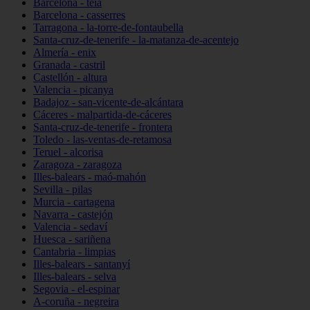
Barcelona - teià
Barcelona - casserres
Tarragona - la-torre-de-fontaubella
Santa-cruz-de-tenerife - la-matanza-de-acentejo
Almería - enix
Granada - castril
Castellón - altura
Valencia - picanya
Badajoz - san-vicente-de-alcántara
Cáceres - malpartida-de-cáceres
Santa-cruz-de-tenerife - frontera
Toledo - las-ventas-de-retamosa
Teruel - alcorisa
Zaragoza - zaragoza
Illes-balears - maó-mahón
Sevilla - pilas
Murcia - cartagena
Navarra - castejón
Valencia - sedaví
Huesca - sariñena
Cantabria - limpias
Illes-balears - santanyí
Illes-balears - selva
Segovia - el-espinar
A-coruña - negreira