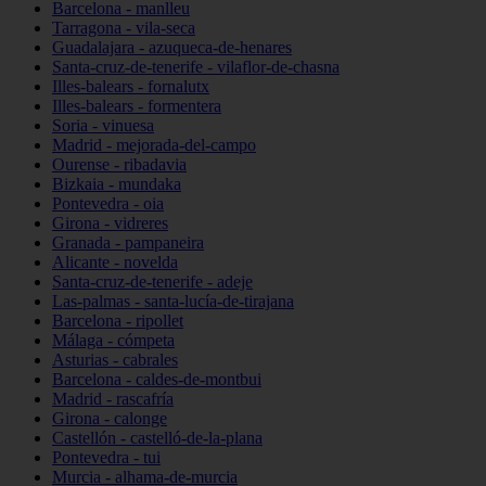
Barcelona - manlleu
Tarragona - vila-seca
Guadalajara - azuqueca-de-henares
Santa-cruz-de-tenerife - vilaflor-de-chasna
Illes-balears - fornalutx
Illes-balears - formentera
Soria - vinuesa
Madrid - mejorada-del-campo
Ourense - ribadavia
Bizkaia - mundaka
Pontevedra - oia
Girona - vidreres
Granada - pampaneira
Alicante - novelda
Santa-cruz-de-tenerife - adeje
Las-palmas - santa-lucía-de-tirajana
Barcelona - ripollet
Málaga - cómpeta
Asturias - cabrales
Barcelona - caldes-de-montbui
Madrid - rascafría
Girona - calonge
Castellón - castelló-de-la-plana
Pontevedra - tui
Murcia - alhama-de-murcia