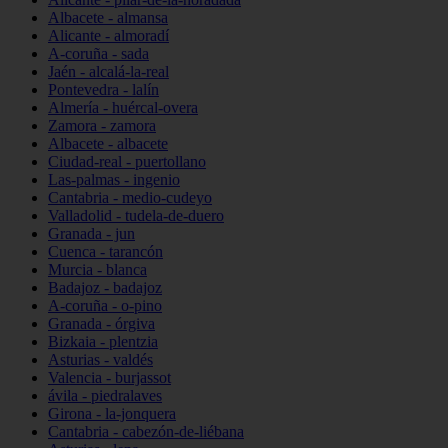
Albacete - almansa
Alicante - almoradí
A-coruña - sada
Jaén - alcalá-la-real
Pontevedra - lalín
Almería - huércal-overa
Zamora - zamora
Albacete - albacete
Ciudad-real - puertollano
Las-palmas - ingenio
Cantabria - medio-cudeyo
Valladolid - tudela-de-duero
Granada - jun
Cuenca - tarancón
Murcia - blanca
Badajoz - badajoz
A-coruña - o-pino
Granada - órgiva
Bizkaia - plentzia
Asturias - valdés
Valencia - burjassot
ávila - piedralaves
Girona - la-jonquera
Cantabria - cabezón-de-liébana