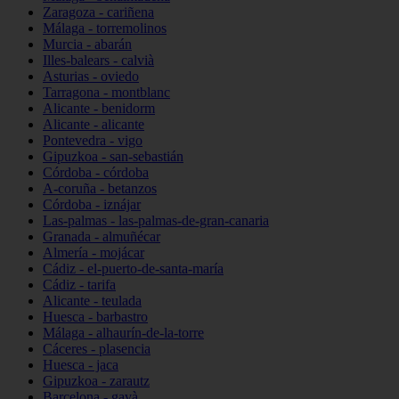
Zaragoza - cariñena
Málaga - torremolinos
Murcia - abarán
Illes-balears - calvià
Asturias - oviedo
Tarragona - montblanc
Alicante - benidorm
Alicante - alicante
Pontevedra - vigo
Gipuzkoa - san-sebastián
Córdoba - córdoba
A-coruña - betanzos
Córdoba - iznájar
Las-palmas - las-palmas-de-gran-canaria
Granada - almuñécar
Almería - mojácar
Cádiz - el-puerto-de-santa-maría
Cádiz - tarifa
Alicante - teulada
Huesca - barbastro
Málaga - alhaurín-de-la-torre
Cáceres - plasencia
Huesca - jaca
Gipuzkoa - zarautz
Barcelona - gavà