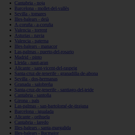
Cantabria - noja
Barcelona - mollet-del-vallès
Sevilla - tomares
Illes-balears - deià
A-coruña - a-coruña
Valencia - torrent
Asturias - navia
Valencia - paterna
Illes-balears - manacor
Las-palmas - puerto-del-rosario
Madrid - pinto
Lleida - naut-aran
Alicante - sant-vicent-del-raspeig
Santa-cruz-de-tenerife - granadilla-de-abona
Sevilla - dos-hermanas
Granada - salobreña
Santa-cruz-de-tenerife - santiago-del-teide
Cantabria - santoña
Girona - pals
Las-palmas - san-bartolomé-de-tirajana
Barcelona - igualada
Alicante - orihuela
Cantabria - laredo
Illes-balears - santa-margalida
Illes-balears - llucmajor