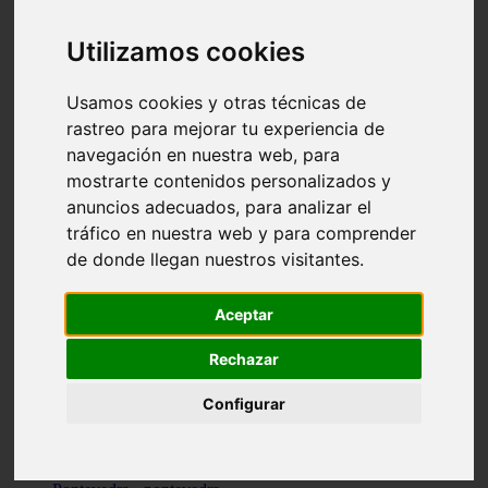
Valencia - valencia
Málaga - nerja
Utilizamos cookies
Girona - blanes
A-coruña - santiago-de-compostela
Málaga - marbella
Usamos cookies y otras técnicas de
Tarragona - tarragona
rastreo para mejorar tu experiencia de
Asturias - gijón
navegación en nuestra web, para
Girona - figueres
Alicante - santa-pola
mostrarte contenidos personalizados y
Madrid - leganés
anuncios adecuados, para analizar el
Almería - roquetas-de-mar
tráfico en nuestra web y para comprender
Girona - tossa-de-mar
Barcelona - sant-cugat-del-vallès
de donde llegan nuestros visitantes.
Alicante - l39alfàs-del-pi
Barcelona - vilanova-i-la-geltrú
Illes-balears - alcúdia
Aceptar
Castellón - peñíscola
Barcelona - mataró
Rechazar
ávila - ávila
Illes-balears - sant-antoni-de-portmany
Configurar
Illes-balears - sant-josep-de-sa-talaia
Tarragona - reus
Barcelona - badalona
Santa-cruz-de-tenerife - san-cristóbal-de-la-laguna