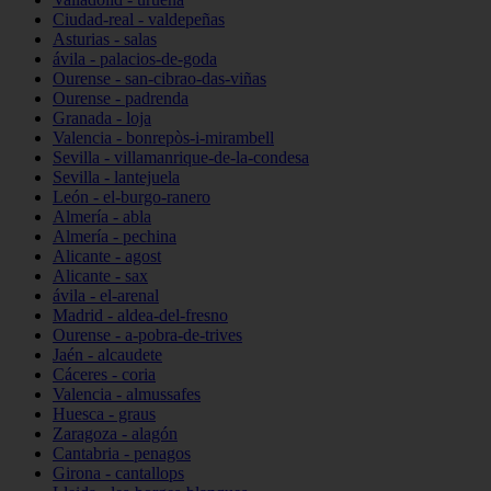
Ciudad-real - valdepeñas
Asturias - salas
ávila - palacios-de-goda
Ourense - san-cibrao-das-viñas
Ourense - padrenda
Granada - loja
Valencia - bonrepòs-i-mirambell
Sevilla - villamanrique-de-la-condesa
Sevilla - lantejuela
León - el-burgo-ranero
Almería - abla
Almería - pechina
Alicante - agost
Alicante - sax
ávila - el-arenal
Madrid - aldea-del-fresno
Ourense - a-pobra-de-trives
Jaén - alcaudete
Cáceres - coria
Valencia - almussafes
Huesca - graus
Zaragoza - alagón
Cantabria - penagos
Girona - cantallops