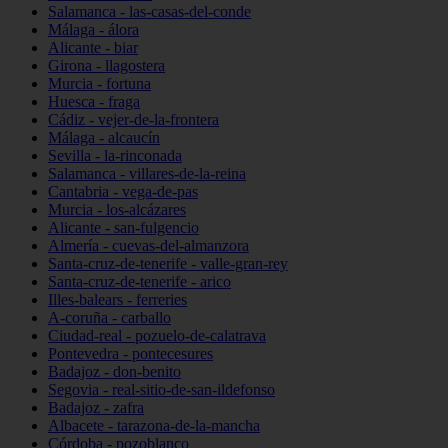
Salamanca - las-casas-del-conde
Málaga - álora
Alicante - biar
Girona - llagostera
Murcia - fortuna
Huesca - fraga
Cádiz - vejer-de-la-frontera
Málaga - alcaucín
Sevilla - la-rinconada
Salamanca - villares-de-la-reina
Cantabria - vega-de-pas
Murcia - los-alcázares
Alicante - san-fulgencio
Almería - cuevas-del-almanzora
Santa-cruz-de-tenerife - valle-gran-rey
Santa-cruz-de-tenerife - arico
Illes-balears - ferreries
A-coruña - carballo
Ciudad-real - pozuelo-de-calatrava
Pontevedra - pontecesures
Badajoz - don-benito
Segovia - real-sitio-de-san-ildefonso
Badajoz - zafra
Albacete - tarazona-de-la-mancha
Córdoba - pozoblanco