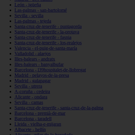
León - igüeña
Las-palmas - san-bartolomé
Sevilla - sevilla
Las-palmas - tejeda
Santa-cruz-de-tenerife - puntagorda
Santa-cruz-de-tenerife - la-orotava
Santa-cruz-de-tenerife - fasnia
Santa-cruz-de-tenerife - los-realejos
Valencia - el-puig-de-santa-maría
Valladolid - alaejos
Illes-balears - andratx
Illes-balears - banyalbufar
Barcelona - l39hospitalet-de-llobregat
Madrid - pelayos-de-la-presa
Madrid - galapagar
Sevilla - utrera
A-coruña - cedeira
Alicante - ondara
Sevilla - camas
Santa-cruz-de-tenerife - santa-cruz-de-la-palma
Barcelona - premià-de-mar
Barcelona - taradell
Lleida - vielha-e-mijaran
Albacete - hellín
Alicante - pilar-de-la-horadada