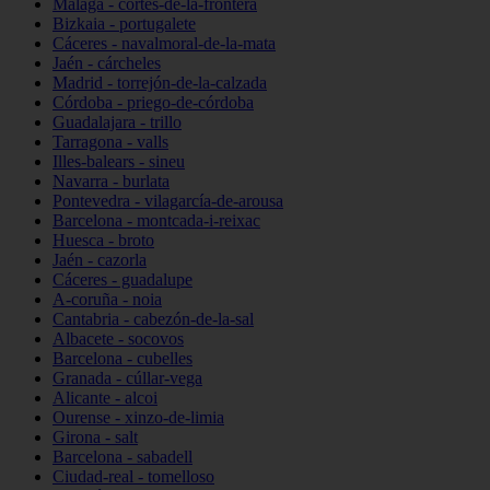
Málaga - cortes-de-la-frontera
Bizkaia - portugalete
Cáceres - navalmoral-de-la-mata
Jaén - cárcheles
Madrid - torrejón-de-la-calzada
Córdoba - priego-de-córdoba
Guadalajara - trillo
Tarragona - valls
Illes-balears - sineu
Navarra - burlata
Pontevedra - vilagarcía-de-arousa
Barcelona - montcada-i-reixac
Huesca - broto
Jaén - cazorla
Cáceres - guadalupe
A-coruña - noia
Cantabria - cabezón-de-la-sal
Albacete - socovos
Barcelona - cubelles
Granada - cúllar-vega
Alicante - alcoi
Ourense - xinzo-de-limia
Girona - salt
Barcelona - sabadell
Ciudad-real - tomelloso