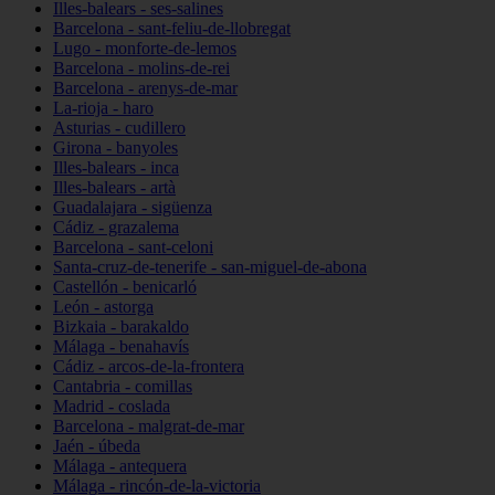
Illes-balears - ses-salines
Barcelona - sant-feliu-de-llobregat
Lugo - monforte-de-lemos
Barcelona - molins-de-rei
Barcelona - arenys-de-mar
La-rioja - haro
Asturias - cudillero
Girona - banyoles
Illes-balears - inca
Illes-balears - artà
Guadalajara - sigüenza
Cádiz - grazalema
Barcelona - sant-celoni
Santa-cruz-de-tenerife - san-miguel-de-abona
Castellón - benicarló
León - astorga
Bizkaia - barakaldo
Málaga - benahavís
Cádiz - arcos-de-la-frontera
Cantabria - comillas
Madrid - coslada
Barcelona - malgrat-de-mar
Jaén - úbeda
Málaga - antequera
Málaga - rincón-de-la-victoria