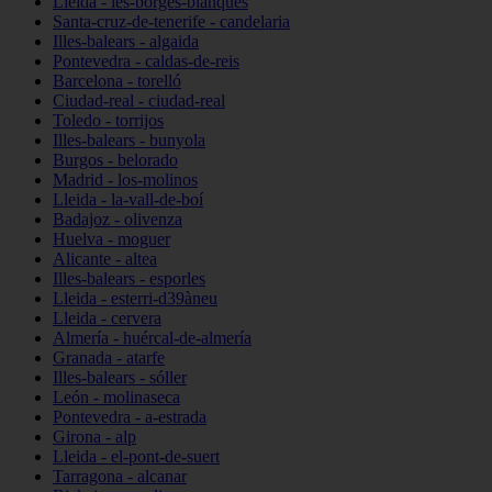
Lleida - les-borges-blanques
Santa-cruz-de-tenerife - candelaria
Illes-balears - algaida
Pontevedra - caldas-de-reis
Barcelona - torelló
Ciudad-real - ciudad-real
Toledo - torrijos
Illes-balears - bunyola
Burgos - belorado
Madrid - los-molinos
Lleida - la-vall-de-boí
Badajoz - olivenza
Huelva - moguer
Alicante - altea
Illes-balears - esporles
Lleida - esterri-d39àneu
Lleida - cervera
Almería - huércal-de-almería
Granada - atarfe
Illes-balears - sóller
León - molinaseca
Pontevedra - a-estrada
Girona - alp
Lleida - el-pont-de-suert
Tarragona - alcanar