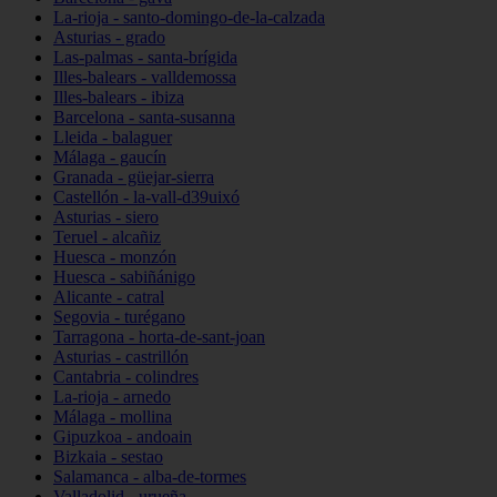
La-rioja - santo-domingo-de-la-calzada
Asturias - grado
Las-palmas - santa-brígida
Illes-balears - valldemossa
Illes-balears - ibiza
Barcelona - santa-susanna
Lleida - balaguer
Málaga - gaucín
Granada - güejar-sierra
Castellón - la-vall-d39uixó
Asturias - siero
Teruel - alcañiz
Huesca - monzón
Huesca - sabiñánigo
Alicante - catral
Segovia - turégano
Tarragona - horta-de-sant-joan
Asturias - castrillón
Cantabria - colindres
La-rioja - arnedo
Málaga - mollina
Gipuzkoa - andoain
Bizkaia - sestao
Salamanca - alba-de-tormes
Valladolid - urueña