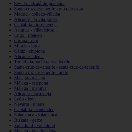
Sevilla - alcalá-de-guadaíra
Santa-cruz-de-tenerife - guía-de-isora
Madrid - collado-villalba
Alicante - la-vila-joiosa
Cantabria - torrelavega
Asturias - villaviciosa
Lugo - ribadeo
Girona - olot
Murcia - lorca
Cádiz - chipiona
Alicante - dénia
Teruel - la-puebla-de-valverde
Santa-cruz-de-tenerife - santa-cruz-de-tenerife
Santa-cruz-de-tenerife - arafo
Málaga - málaga
Málaga - estepona
Málaga - manilva
Alicante - torrevieja
León - león
Navarra - uharte
Cantabria - santander
Salamanca - salamanca
Bizkaia - getxo
Valladolid - valladolid
Málaga - benalmádena