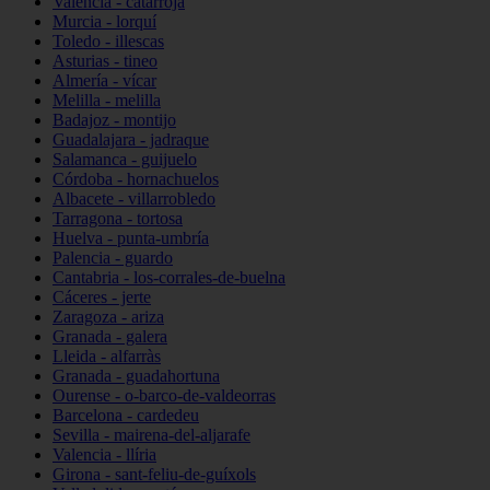
Valencia - catarroja
Murcia - lorquí
Toledo - illescas
Asturias - tineo
Almería - vícar
Melilla - melilla
Badajoz - montijo
Guadalajara - jadraque
Salamanca - guijuelo
Córdoba - hornachuelos
Albacete - villarrobledo
Tarragona - tortosa
Huelva - punta-umbría
Palencia - guardo
Cantabria - los-corrales-de-buelna
Cáceres - jerte
Zaragoza - ariza
Granada - galera
Lleida - alfarràs
Granada - guadahortuna
Ourense - o-barco-de-valdeorras
Barcelona - cardedeu
Sevilla - mairena-del-aljarafe
Valencia - llíria
Girona - sant-feliu-de-guíxols