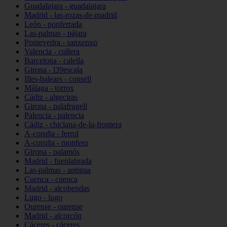
Guadalajara - guadalajara
Madrid - las-rozas-de-madrid
León - ponferrada
Las-palmas - pájara
Pontevedra - sanxenxo
Valencia - cullera
Barcelona - calella
Girona - l39escala
Illes-balears - consell
Málaga - torrox
Cádiz - algeciras
Girona - palafrugell
Palencia - palencia
Cádiz - chiclana-de-la-frontera
A-coruña - ferrol
A-coruña - monfero
Girona - palamós
Madrid - fuenlabrada
Las-palmas - antigua
Cuenca - cuenca
Madrid - alcobendas
Lugo - lugo
Ourense - ourense
Madrid - alcorcón
Cáceres - cáceres