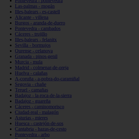
Pontevedra - pontevedra
Las-palmas - mogán
Illes-balears - es-castell
Alicante - villena
Burgos - aranda-de-duero
Pontevedra - cambados
Cáceres - trujillo
Illes-balears - felanitx
Sevilla - bormujos
Ourense - celanova
Granada - pinos-genil
Murcia - mula
Madrid - colmenar-de-oreja
Huelva - calañas
A-coruña - a-pobra-do-caramiñal
Segovia - chañe
Teruel - camañas
Badajoz - la-roca-de-la-sierra
Badajoz - guareña
Cáceres - caminomorisco
Ciudad-real - malagón
Asturias - mieres
Huesca - castejón-de-sos
Cantabria - hazas-de-cesto
Pontevedra - arbo