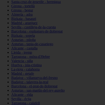
Santa-cruz-de-tenerife - hermigua
Girona - tortellà
Girona - begur
Almería - adra
Bizkaia - basauri
Madrid - aranjuez
Sevilla - castilleja-de-la-cuesta
Barcelona - esplugues-de-llobregat
Bizkaia - sopela
Asturias - piloña
Asturias - tapia-de-casariego
Alicante - castalla
Lleida - tremp
Tarragona - móra-d39ebre
Valencia - silla
Huelva - isla-cristina
La-rioja - calahorra
Madrid - getafe
Badajoz - villanueva-del-fresno
Badajoz - talavera-la-real
Barcelona - el-prat-de-llobregat
Asturias - san-martín-del-rey-aurelio
Alicante - elda
Sevilla - écija
Tarragona - calafell