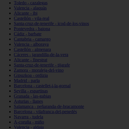
Toledo - cazalegas
Valencia - alaquàs
Alicante - ibi
Castellón - vila-real
Santa-cruz-de-tenerife - icod-de-los-vinos
Pontevedra - baiona
Cádiz - barbate
Cantabria - camargo
Valencia - alboraya
Castellón - almenara
Cáceres - jarandilla-de-la-vera
Alicante - finestrat
Santa-cruz-de-tenerife - tijarafe
Zamora - moraleja-del-vino
Gipuzkoa - ordizia
Madrid - parla
Barcelona - castellet-i-la-gornal
Sevilla - espartinas
Granada - las-gabias
Asturias - llanes
Salamanca - peñaranda-de-bracamonte
Barcelona - vilafranca-del-penedès
Navarra - tudela
A-coruña - miño
Valencia - aldaia