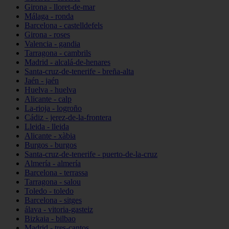
Girona - lloret-de-mar
Málaga - ronda
Barcelona - castelldefels
Girona - roses
Valencia - gandia
Tarragona - cambrils
Madrid - alcalá-de-henares
Santa-cruz-de-tenerife - breña-alta
Jaén - jaén
Huelva - huelva
Alicante - calp
La-rioja - logroño
Cádiz - jerez-de-la-frontera
Lleida - lleida
Alicante - xàbia
Burgos - burgos
Santa-cruz-de-tenerife - puerto-de-la-cruz
Almería - almería
Barcelona - terrassa
Tarragona - salou
Toledo - toledo
Barcelona - sitges
álava - vitoria-gasteiz
Bizkaia - bilbao
Madrid - tres-cantos