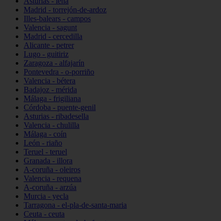
Asturias - lena
Madrid - torrejón-de-ardoz
Illes-balears - campos
Valencia - sagunt
Madrid - cercedilla
Alicante - petrer
Lugo - guitiriz
Zaragoza - alfajarín
Pontevedra - o-porriño
Valencia - bétera
Badajoz - mérida
Málaga - frigiliana
Córdoba - puente-genil
Asturias - ribadesella
Valencia - chulilla
Málaga - coín
León - riaño
Teruel - teruel
Granada - illora
A-coruña - oleiros
Valencia - requena
A-coruña - arzúa
Murcia - yecla
Tarragona - el-pla-de-santa-maria
Ceuta - ceuta