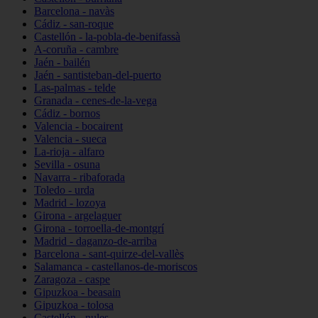
Barcelona - navàs
Cádiz - san-roque
Castellón - la-pobla-de-benifassà
A-coruña - cambre
Jaén - bailén
Jaén - santisteban-del-puerto
Las-palmas - telde
Granada - cenes-de-la-vega
Cádiz - bornos
Valencia - bocairent
Valencia - sueca
La-rioja - alfaro
Sevilla - osuna
Navarra - ribaforada
Toledo - urda
Madrid - lozoya
Girona - argelaguer
Girona - torroella-de-montgrí
Madrid - daganzo-de-arriba
Barcelona - sant-quirze-del-vallès
Salamanca - castellanos-de-moriscos
Zaragoza - caspe
Gipuzkoa - beasain
Gipuzkoa - tolosa
Castellón - nules