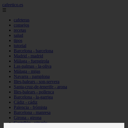
cafeetico.es
☰
cafeteras
consejos
recetas
salud
tipos
tutorial
Barcelona - barcelona
Madrid - madrid
Málaga - fuengirola
Las-palmas - la-oliva
Málaga - mijas
Navarra - pamplona
Illes-balears - son-servera
Santa-cruz-de-tenerife - arona
Illes-balears - pollença
Barcelona - la-garriga
Cádiz - cádiz
Palencia - frómista
Barcelona - manresa
Girona - girona
Castellón - vinaròs
Illes-balears - capdepera