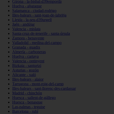
Girona - la-bisbal-d39empordà
Huelva - aljaraque
Salamanca - ciudad-rodrigo
Illes-balears - sant-joan-de-labritja
Lleida - la-seu-d39urgell
Jaén - andújar
Valencia - mislata
Santa-cruz-de-tenerife - santa-úrsula
Zamora - benavente
Valladolid - medina-del-campo
Granada - guadix
Almería - carboneras
Huelva - cartaya
Valencia - ontinyent
Bizkaia - santurtzi
Asturias - gozón
Alicante - xaló
Illes-balears - alaior
Tarragona - mont-roig-del-camp
Illes-balears - sant-llorenç-des-cardassar
Madrid - chinchón
Huesca - sallent-de-gállego
Huesca - benasque
Las-palmas - teguise
Barcelona - rubí