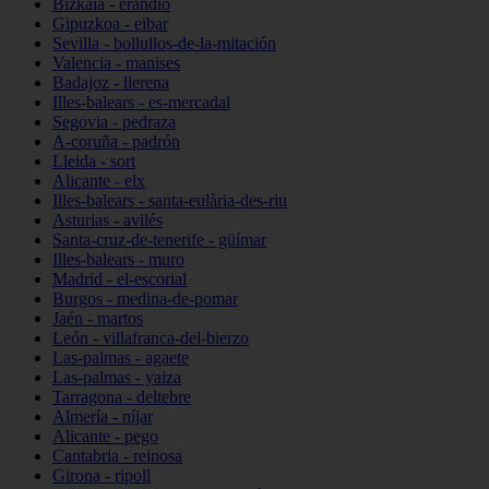
Bizkaia - erandio
Gipuzkoa - eibar
Sevilla - bollullos-de-la-mitación
Valencia - manises
Badajoz - llerena
Illes-balears - es-mercadal
Segovia - pedraza
A-coruña - padrón
Lleida - sort
Alicante - elx
Illes-balears - santa-eulària-des-riu
Asturias - avilés
Santa-cruz-de-tenerife - güímar
Illes-balears - muro
Madrid - el-escorial
Burgos - medina-de-pomar
Jaén - martos
León - villafranca-del-bierzo
Las-palmas - agaete
Las-palmas - yaiza
Tarragona - deltebre
Almería - níjar
Alicante - pego
Cantabria - reinosa
Girona - ripoll