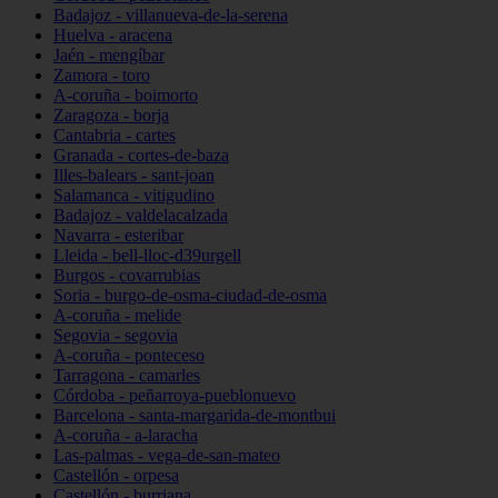
Badajoz - villanueva-de-la-serena
Huelva - aracena
Jaén - mengíbar
Zamora - toro
A-coruña - boimorto
Zaragoza - borja
Cantabria - cartes
Granada - cortes-de-baza
Illes-balears - sant-joan
Salamanca - vitigudino
Badajoz - valdelacalzada
Navarra - esteribar
Lleida - bell-lloc-d39urgell
Burgos - covarrubias
Soria - burgo-de-osma-ciudad-de-osma
A-coruña - melide
Segovia - segovia
A-coruña - ponteceso
Tarragona - camarles
Córdoba - peñarroya-pueblonuevo
Barcelona - santa-margarida-de-montbui
A-coruña - a-laracha
Las-palmas - vega-de-san-mateo
Castellón - orpesa
Castellón - burriana