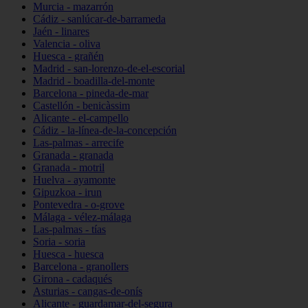
Murcia - mazarrón
Cádiz - sanlúcar-de-barrameda
Jaén - linares
Valencia - oliva
Huesca - grañén
Madrid - san-lorenzo-de-el-escorial
Madrid - boadilla-del-monte
Barcelona - pineda-de-mar
Castellón - benicàssim
Alicante - el-campello
Cádiz - la-línea-de-la-concepción
Las-palmas - arrecife
Granada - granada
Granada - motril
Huelva - ayamonte
Gipuzkoa - irun
Pontevedra - o-grove
Málaga - vélez-málaga
Las-palmas - tías
Soria - soria
Huesca - huesca
Barcelona - granollers
Girona - cadaqués
Asturias - cangas-de-onís
Alicante - guardamar-del-segura