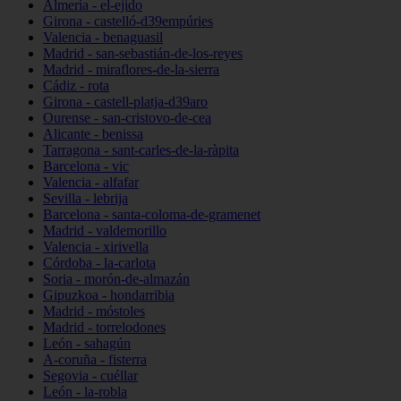
Almería - el-ejido
Girona - castelló-d39empúries
Valencia - benaguasil
Madrid - san-sebastián-de-los-reyes
Madrid - miraflores-de-la-sierra
Cádiz - rota
Girona - castell-platja-d39aro
Ourense - san-cristovo-de-cea
Alicante - benissa
Tarragona - sant-carles-de-la-ràpita
Barcelona - vic
Valencia - alfafar
Sevilla - lebrija
Barcelona - santa-coloma-de-gramenet
Madrid - valdemorillo
Valencia - xirivella
Córdoba - la-carlota
Soria - morón-de-almazán
Gipuzkoa - hondarribia
Madrid - móstoles
Madrid - torrelodones
León - sahagún
A-coruña - fisterra
Segovia - cuéllar
León - la-robla