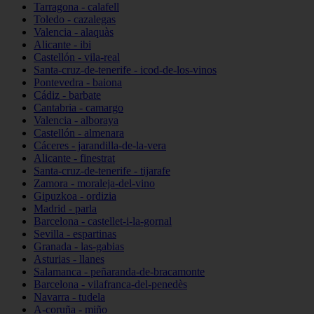
Tarragona - calafell
Toledo - cazalegas
Valencia - alaquàs
Alicante - ibi
Castellón - vila-real
Santa-cruz-de-tenerife - icod-de-los-vinos
Pontevedra - baiona
Cádiz - barbate
Cantabria - camargo
Valencia - alboraya
Castellón - almenara
Cáceres - jarandilla-de-la-vera
Alicante - finestrat
Santa-cruz-de-tenerife - tijarafe
Zamora - moraleja-del-vino
Gipuzkoa - ordizia
Madrid - parla
Barcelona - castellet-i-la-gornal
Sevilla - espartinas
Granada - las-gabias
Asturias - llanes
Salamanca - peñaranda-de-bracamonte
Barcelona - vilafranca-del-penedès
Navarra - tudela
A-coruña - miño