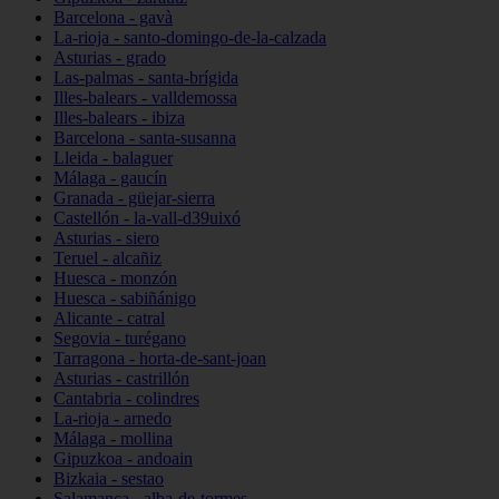
Barcelona - gavà
La-rioja - santo-domingo-de-la-calzada
Asturias - grado
Las-palmas - santa-brígida
Illes-balears - valldemossa
Illes-balears - ibiza
Barcelona - santa-susanna
Lleida - balaguer
Málaga - gaucín
Granada - güejar-sierra
Castellón - la-vall-d39uixó
Asturias - siero
Teruel - alcañiz
Huesca - monzón
Huesca - sabiñánigo
Alicante - catral
Segovia - turégano
Tarragona - horta-de-sant-joan
Asturias - castrillón
Cantabria - colindres
La-rioja - arnedo
Málaga - mollina
Gipuzkoa - andoain
Bizkaia - sestao
Salamanca - alba-de-tormes