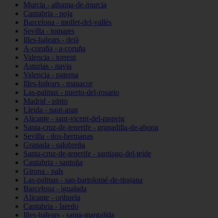
Murcia - alhama-de-murcia
Cantabria - noja
Barcelona - mollet-del-vallès
Sevilla - tomares
Illes-balears - deià
A-coruña - a-coruña
Valencia - torrent
Asturias - navia
Valencia - paterna
Illes-balears - manacor
Las-palmas - puerto-del-rosario
Madrid - pinto
Lleida - naut-aran
Alicante - sant-vicent-del-raspeig
Santa-cruz-de-tenerife - granadilla-de-abona
Sevilla - dos-hermanas
Granada - salobreña
Santa-cruz-de-tenerife - santiago-del-teide
Cantabria - santoña
Girona - pals
Las-palmas - san-bartolomé-de-tirajana
Barcelona - igualada
Alicante - orihuela
Cantabria - laredo
Illes-balears - santa-margalida