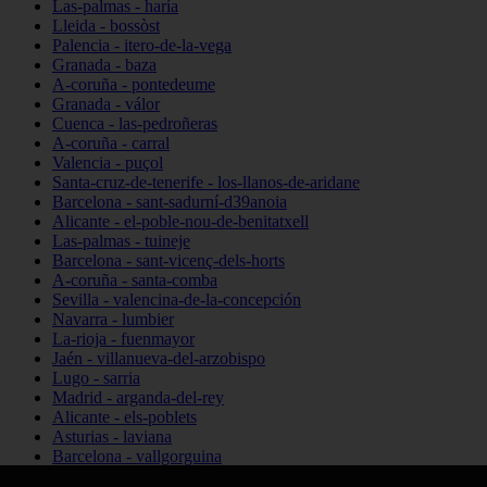
Las-palmas - haría
Lleida - bossòst
Palencia - itero-de-la-vega
Granada - baza
A-coruña - pontedeume
Granada - válor
Cuenca - las-pedroñeras
A-coruña - carral
Valencia - puçol
Santa-cruz-de-tenerife - los-llanos-de-aridane
Barcelona - sant-sadurní-d39anoia
Alicante - el-poble-nou-de-benitatxell
Las-palmas - tuineje
Barcelona - sant-vicenç-dels-horts
A-coruña - santa-comba
Sevilla - valencina-de-la-concepción
Navarra - lumbier
La-rioja - fuenmayor
Jaén - villanueva-del-arzobispo
Lugo - sarria
Madrid - arganda-del-rey
Alicante - els-poblets
Asturias - laviana
Barcelona - vallgorguina
Cantabria - santillana-del-mar