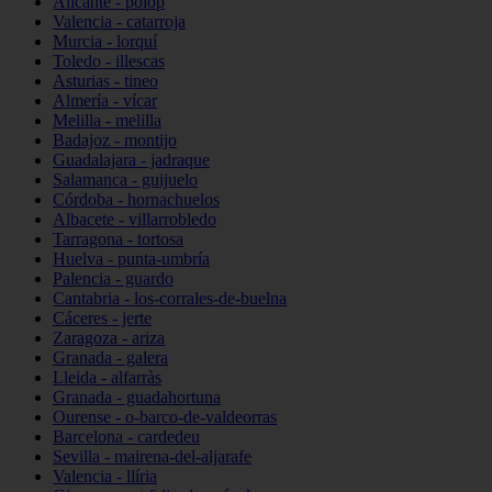
Alicante - polop
Valencia - catarroja
Murcia - lorquí
Toledo - illescas
Asturias - tineo
Almería - vícar
Melilla - melilla
Badajoz - montijo
Guadalajara - jadraque
Salamanca - guijuelo
Córdoba - hornachuelos
Albacete - villarrobledo
Tarragona - tortosa
Huelva - punta-umbría
Palencia - guardo
Cantabria - los-corrales-de-buelna
Cáceres - jerte
Zaragoza - ariza
Granada - galera
Lleida - alfarràs
Granada - guadahortuna
Ourense - o-barco-de-valdeorras
Barcelona - cardedeu
Sevilla - mairena-del-aljarafe
Valencia - llíria