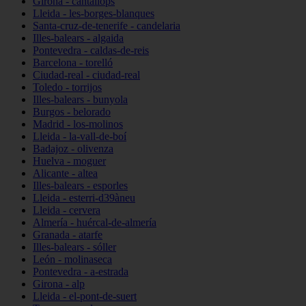
Girona - cantallops
Lleida - les-borges-blanques
Santa-cruz-de-tenerife - candelaria
Illes-balears - algaida
Pontevedra - caldas-de-reis
Barcelona - torelló
Ciudad-real - ciudad-real
Toledo - torrijos
Illes-balears - bunyola
Burgos - belorado
Madrid - los-molinos
Lleida - la-vall-de-boí
Badajoz - olivenza
Huelva - moguer
Alicante - altea
Illes-balears - esporles
Lleida - esterri-d39àneu
Lleida - cervera
Almería - huércal-de-almería
Granada - atarfe
Illes-balears - sóller
León - molinaseca
Pontevedra - a-estrada
Girona - alp
Lleida - el-pont-de-suert