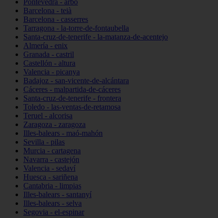
Pontevedra - arbo
Barcelona - teià
Barcelona - casserres
Tarragona - la-torre-de-fontaubella
Santa-cruz-de-tenerife - la-matanza-de-acentejo
Almería - enix
Granada - castril
Castellón - altura
Valencia - picanya
Badajoz - san-vicente-de-alcántara
Cáceres - malpartida-de-cáceres
Santa-cruz-de-tenerife - frontera
Toledo - las-ventas-de-retamosa
Teruel - alcorisa
Zaragoza - zaragoza
Illes-balears - maó-mahón
Sevilla - pilas
Murcia - cartagena
Navarra - castejón
Valencia - sedaví
Huesca - sariñena
Cantabria - limpias
Illes-balears - santanyí
Illes-balears - selva
Segovia - el-espinar