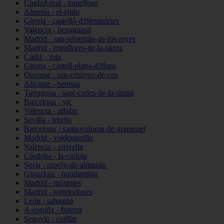
Ciudad-real - tomelloso
Almería - el-ejido
Girona - castelló-d39empúries
Valencia - benaguasil
Madrid - san-sebastián-de-los-reyes
Madrid - miraflores-de-la-sierra
Cádiz - rota
Girona - castell-platja-d39aro
Ourense - san-cristovo-de-cea
Alicante - benissa
Tarragona - sant-carles-de-la-ràpita
Barcelona - vic
Valencia - alfafar
Sevilla - lebrija
Barcelona - santa-coloma-de-gramenet
Madrid - valdemorillo
Valencia - xirivella
Córdoba - la-carlota
Soria - morón-de-almazán
Gipuzkoa - hondarribia
Madrid - móstoles
Madrid - torrelodones
León - sahagún
A-coruña - fisterra
Segovia - cuéllar