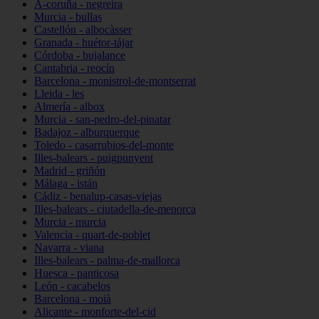
A-coruña - negreira
Murcia - bullas
Castellón - albocàsser
Granada - huétor-tájar
Córdoba - bujalance
Cantabria - reocín
Barcelona - monistrol-de-montserrat
Lleida - les
Almería - albox
Murcia - san-pedro-del-pinatar
Badajoz - alburquerque
Toledo - casarrubios-del-monte
Illes-balears - puigpunyent
Madrid - griñón
Málaga - istán
Cádiz - benalup-casas-viejas
Illes-balears - ciutadella-de-menorca
Murcia - murcia
Valencia - quart-de-poblet
Navarra - viana
Illes-balears - palma-de-mallorca
Huesca - panticosa
León - cacabelos
Barcelona - moià
Alicante - monforte-del-cid