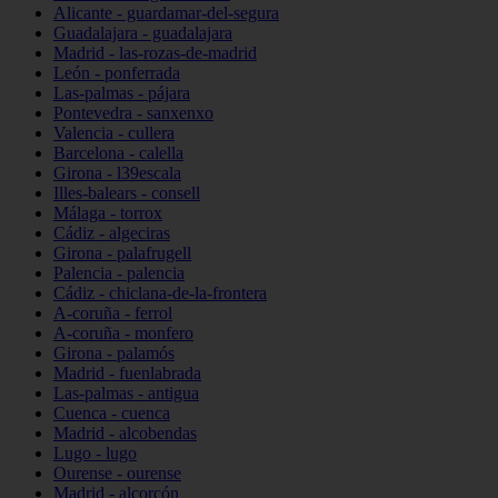
Alicante - guardamar-del-segura
Guadalajara - guadalajara
Madrid - las-rozas-de-madrid
León - ponferrada
Las-palmas - pájara
Pontevedra - sanxenxo
Valencia - cullera
Barcelona - calella
Girona - l39escala
Illes-balears - consell
Málaga - torrox
Cádiz - algeciras
Girona - palafrugell
Palencia - palencia
Cádiz - chiclana-de-la-frontera
A-coruña - ferrol
A-coruña - monfero
Girona - palamós
Madrid - fuenlabrada
Las-palmas - antigua
Cuenca - cuenca
Madrid - alcobendas
Lugo - lugo
Ourense - ourense
Madrid - alcorcón