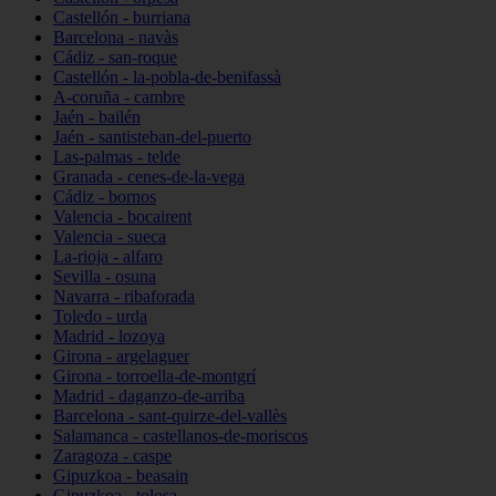
Castellón - burriana
Barcelona - navàs
Cádiz - san-roque
Castellón - la-pobla-de-benifassà
A-coruña - cambre
Jaén - bailén
Jaén - santisteban-del-puerto
Las-palmas - telde
Granada - cenes-de-la-vega
Cádiz - bornos
Valencia - bocairent
Valencia - sueca
La-rioja - alfaro
Sevilla - osuna
Navarra - ribaforada
Toledo - urda
Madrid - lozoya
Girona - argelaguer
Girona - torroella-de-montgrí
Madrid - daganzo-de-arriba
Barcelona - sant-quirze-del-vallès
Salamanca - castellanos-de-moriscos
Zaragoza - caspe
Gipuzkoa - beasain
Gipuzkoa - tolosa