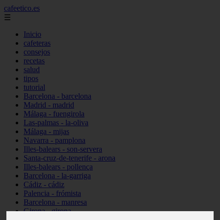
cafeetico.es
☰
Inicio
cafeteras
consejos
recetas
salud
tipos
tutorial
Barcelona - barcelona
Madrid - madrid
Málaga - fuengirola
Las-palmas - la-oliva
Málaga - mijas
Navarra - pamplona
Illes-balears - son-servera
Santa-cruz-de-tenerife - arona
Illes-balears - pollença
Barcelona - la-garriga
Cádiz - cádiz
Palencia - frómista
Barcelona - manresa
Girona - girona
Castellón - vinaròs