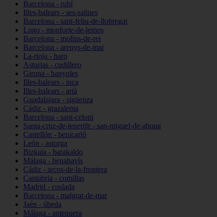
Barcelona - rubí
Illes-balears - ses-salines
Barcelona - sant-feliu-de-llobregat
Lugo - monforte-de-lemos
Barcelona - molins-de-rei
Barcelona - arenys-de-mar
La-rioja - haro
Asturias - cudillero
Girona - banyoles
Illes-balears - inca
Illes-balears - artà
Guadalajara - sigüenza
Cádiz - grazalema
Barcelona - sant-celoni
Santa-cruz-de-tenerife - san-miguel-de-abona
Castellón - benicarló
León - astorga
Bizkaia - barakaldo
Málaga - benahavís
Cádiz - arcos-de-la-frontera
Cantabria - comillas
Madrid - coslada
Barcelona - malgrat-de-mar
Jaén - úbeda
Málaga - antequera