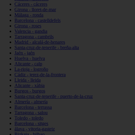
Cáceres - cáceres
Girona - lloret-de-mar
Málaga - ronda
Barcelona - castelldefels
Girona - roses
Valencia - gandia
Tarragona - cambrils
Madrid - alcalá-de-henares
Santa-cruz-de-tenerife - breña-alta
Jaén - jaén
Huelva - huelva
Alicante - calp
La-rioja - logroño
Cádiz - jerez-de-la-frontera
Lleida - lleida
Alicante - xàbia
Burgos - burgos
Santa-cruz-de-tenerife - puerto-de-la-cruz
Almería - almería
Barcelona - terrassa
Tarragona - salou
Toledo - toledo
Barcelona - sitges
álava - vitoria-gasteiz
Bizkaia - bilbao