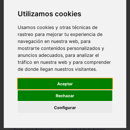
Illes-balears - capdepera
Valencia - valencia
Utilizamos cookies
Málaga - nerja
Girona - blanes
A-coruña - santiago-de-compostela
Usamos cookies y otras técnicas de
Málaga - marbella
rastreo para mejorar tu experiencia de
Tarragona - tarragona
navegación en nuestra web, para
Asturias - gijón
Girona - figueres
mostrarte contenidos personalizados y
Alicante - santa-pola
anuncios adecuados, para analizar el
Madrid - leganés
tráfico en nuestra web y para comprender
Almería - roquetas-de-mar
Girona - tossa-de-mar
de donde llegan nuestros visitantes.
Barcelona - sant-cugat-del-vallès
Alicante - l39alfàs-del-pi
Barcelona - vilanova-i-la-geltrú
Aceptar
Illes-balears - alcúdia
Castellón - peñíscola
Rechazar
Barcelona - mataró
ávila - ávila
Configurar
Illes-balears - sant-antoni-de-portmany
Illes-balears - sant-josep-de-sa-talaia
Tarragona - reus
Barcelona - badalona