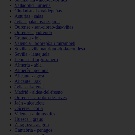
Valladolid - urueña
Ciudad-real - valdepeñas
Asturias - salas
ávila - palacios-de-goda
Ourense - san-cibrao-das-viñas
Ourense - padrenda
Granada - loja
Valencia - bonrepòs-i-mirambell
Sevilla - villamanrique-de-la-condesa
Sevilla - lantejuela
León - el-burgo-ranero
Almería - abla
Almería - pechina
Alicante - agost
Alicante - sax
ávila - el-arenal
Madrid - aldea-del-fresno
Ourense - a-pobra-de-trives
Jaén - alcaudete
Cáceres - coria
Valencia - almussafes
Huesca - graus
Zaragoza - alagón
Cantabria - penagos