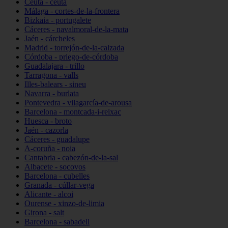
Ceuta - ceuta
Málaga - cortes-de-la-frontera
Bizkaia - portugalete
Cáceres - navalmoral-de-la-mata
Jaén - cárcheles
Madrid - torrejón-de-la-calzada
Córdoba - priego-de-córdoba
Guadalajara - trillo
Tarragona - valls
Illes-balears - sineu
Navarra - burlata
Pontevedra - vilagarcía-de-arousa
Barcelona - montcada-i-reixac
Huesca - broto
Jaén - cazorla
Cáceres - guadalupe
A-coruña - noia
Cantabria - cabezón-de-la-sal
Albacete - socovos
Barcelona - cubelles
Granada - cúllar-vega
Alicante - alcoi
Ourense - xinzo-de-limia
Girona - salt
Barcelona - sabadell