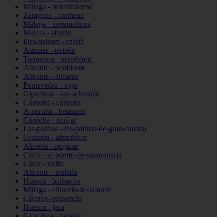
Málaga - benalmádena
Zaragoza - cariñena
Málaga - torremolinos
Murcia - abarán
Illes-balears - calvià
Asturias - oviedo
Tarragona - montblanc
Alicante - benidorm
Alicante - alicante
Pontevedra - vigo
Gipuzkoa - san-sebastián
Córdoba - córdoba
A-coruña - betanzos
Córdoba - iznájar
Las-palmas - las-palmas-de-gran-canaria
Granada - almuñécar
Almería - mojácar
Cádiz - el-puerto-de-santa-maría
Cádiz - tarifa
Alicante - teulada
Huesca - barbastro
Málaga - alhaurín-de-la-torre
Cáceres - plasencia
Huesca - jaca
Gipuzkoa - zarautz