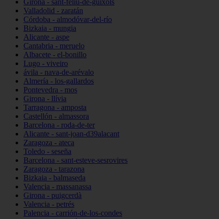
Girona - sant-feliu-de-guíxols
Valladolid - zaratán
Córdoba - almodóvar-del-río
Bizkaia - mungia
Alicante - aspe
Cantabria - meruelo
Albacete - el-bonillo
Lugo - viveiro
ávila - nava-de-arévalo
Almería - los-gallardos
Pontevedra - mos
Girona - llívia
Tarragona - amposta
Castellón - almassora
Barcelona - roda-de-ter
Alicante - sant-joan-d39alacant
Zaragoza - ateca
Toledo - seseña
Barcelona - sant-esteve-sesrovires
Zaragoza - tarazona
Bizkaia - balmaseda
Valencia - massanassa
Girona - puigcerdà
Valencia - petrés
Palencia - carrión-de-los-condes