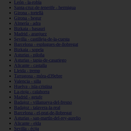
León - la-robla
Santa-cruz-de-tenerife - hermigua
Girona - tortellà
Girona - begur
Almería - adra
Bizkaia - basauri
Madrid - aranjuez
Sevilla - castilleja-de-la-cuesta
Barcelona - esplugues-de-llobregat
Bizkaia - sopela
Asturias - piloña
Asturias - tapia-de-casariego
Alicante - castalla
Lleida - tremp
Tarragona - móra-d39ebre
Valencia - silla
Huelva - isla-cristina
La-rioja - calahorra
Madrid - getafe
Badajoz - villanueva-del-fresno
Badajoz - talavera-la-real
Barcelona - el-prat-de-llobregat
Asturias - san-martín-del-rey-aurelio
Alicante - elda
Sevilla - écija