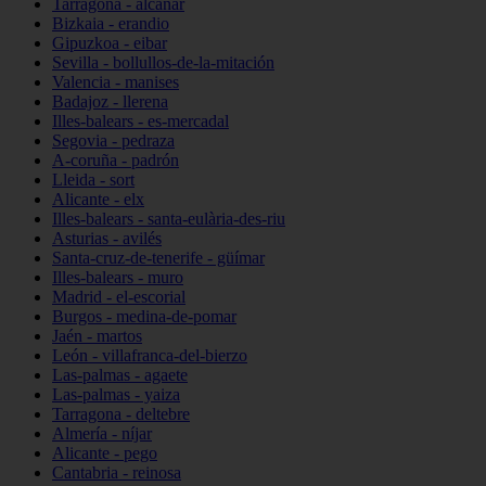
Tarragona - alcanar
Bizkaia - erandio
Gipuzkoa - eibar
Sevilla - bollullos-de-la-mitación
Valencia - manises
Badajoz - llerena
Illes-balears - es-mercadal
Segovia - pedraza
A-coruña - padrón
Lleida - sort
Alicante - elx
Illes-balears - santa-eulària-des-riu
Asturias - avilés
Santa-cruz-de-tenerife - güímar
Illes-balears - muro
Madrid - el-escorial
Burgos - medina-de-pomar
Jaén - martos
León - villafranca-del-bierzo
Las-palmas - agaete
Las-palmas - yaiza
Tarragona - deltebre
Almería - níjar
Alicante - pego
Cantabria - reinosa