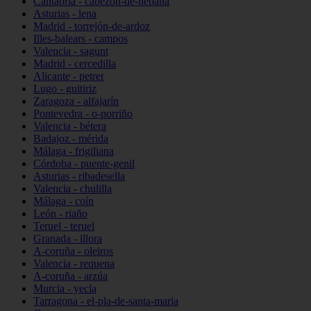
Cantabria - cabezón-de-liébana
Asturias - lena
Madrid - torrejón-de-ardoz
Illes-balears - campos
Valencia - sagunt
Madrid - cercedilla
Alicante - petrer
Lugo - guitiriz
Zaragoza - alfajarín
Pontevedra - o-porriño
Valencia - bétera
Badajoz - mérida
Málaga - frigiliana
Córdoba - puente-genil
Asturias - ribadesella
Valencia - chulilla
Málaga - coín
León - riaño
Teruel - teruel
Granada - illora
A-coruña - oleiros
Valencia - requena
A-coruña - arzúa
Murcia - yecla
Tarragona - el-pla-de-santa-maria