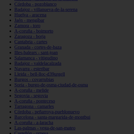
Córdoba - pozoblanco
Badajoz - villanueva-de-la-serena
Huelva - aracena
Jaén - mengíbar
Zamora - toro
A-coruña - boimorto
Zaragoza - borja
Cantabria - cartes
Granada - cortes-de-baza
Illes-balears - sant-joan
Salamanca - vitigudino
Badajoz - valdelacalzada
Navarra - esteribar
Lleida - bell-lloc-d39urgell
Burgos - covarrubias
Soria - burgo-de-osma-ciudad-de-osma
A-coruña - melide
Segovia - segovia
A-coruña - ponteceso
Tarragona - camarles
Córdoba - peñarroya-pueblonuevo
Barcelona - santa-margarida-de-montbui
A-coruña - a-laracha
Las-palmas - vega-de-san-mateo
Castellón - orpesa