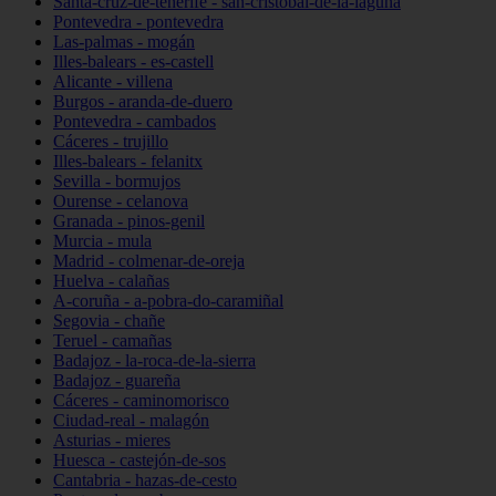
Santa-cruz-de-tenerife - san-cristóbal-de-la-laguna
Pontevedra - pontevedra
Las-palmas - mogán
Illes-balears - es-castell
Alicante - villena
Burgos - aranda-de-duero
Pontevedra - cambados
Cáceres - trujillo
Illes-balears - felanitx
Sevilla - bormujos
Ourense - celanova
Granada - pinos-genil
Murcia - mula
Madrid - colmenar-de-oreja
Huelva - calañas
A-coruña - a-pobra-do-caramiñal
Segovia - chañe
Teruel - camañas
Badajoz - la-roca-de-la-sierra
Badajoz - guareña
Cáceres - caminomorisco
Ciudad-real - malagón
Asturias - mieres
Huesca - castejón-de-sos
Cantabria - hazas-de-cesto