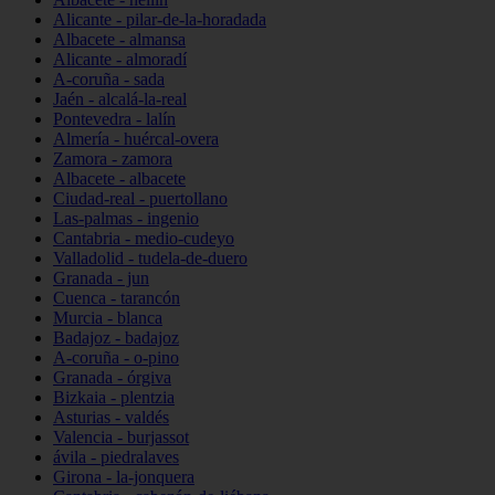
Alicante - pilar-de-la-horadada
Albacete - almansa
Alicante - almoradí
A-coruña - sada
Jaén - alcalá-la-real
Pontevedra - lalín
Almería - huércal-overa
Zamora - zamora
Albacete - albacete
Ciudad-real - puertollano
Las-palmas - ingenio
Cantabria - medio-cudeyo
Valladolid - tudela-de-duero
Granada - jun
Cuenca - tarancón
Murcia - blanca
Badajoz - badajoz
A-coruña - o-pino
Granada - órgiva
Bizkaia - plentzia
Asturias - valdés
Valencia - burjassot
ávila - piedralaves
Girona - la-jonquera