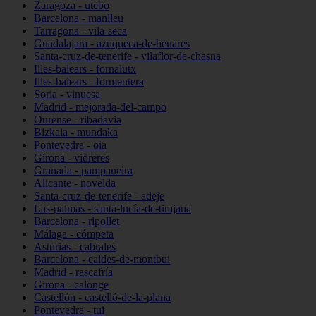
Zaragoza - utebo
Barcelona - manlleu
Tarragona - vila-seca
Guadalajara - azuqueca-de-henares
Santa-cruz-de-tenerife - vilaflor-de-chasna
Illes-balears - fornalutx
Illes-balears - formentera
Soria - vinuesa
Madrid - mejorada-del-campo
Ourense - ribadavia
Bizkaia - mundaka
Pontevedra - oia
Girona - vidreres
Granada - pampaneira
Alicante - novelda
Santa-cruz-de-tenerife - adeje
Las-palmas - santa-lucía-de-tirajana
Barcelona - ripollet
Málaga - cómpeta
Asturias - cabrales
Barcelona - caldes-de-montbui
Madrid - rascafría
Girona - calonge
Castellón - castelló-de-la-plana
Pontevedra - tui