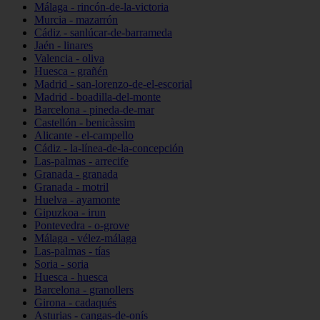
Málaga - rincón-de-la-victoria
Murcia - mazarrón
Cádiz - sanlúcar-de-barrameda
Jaén - linares
Valencia - oliva
Huesca - grañén
Madrid - san-lorenzo-de-el-escorial
Madrid - boadilla-del-monte
Barcelona - pineda-de-mar
Castellón - benicàssim
Alicante - el-campello
Cádiz - la-línea-de-la-concepción
Las-palmas - arrecife
Granada - granada
Granada - motril
Huelva - ayamonte
Gipuzkoa - irun
Pontevedra - o-grove
Málaga - vélez-málaga
Las-palmas - tías
Soria - soria
Huesca - huesca
Barcelona - granollers
Girona - cadaqués
Asturias - cangas-de-onís