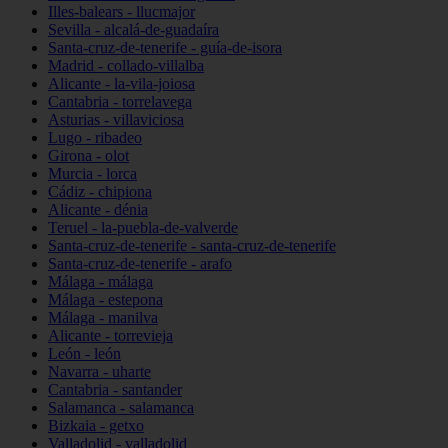
Illes-balears - llucmajor
Sevilla - alcalá-de-guadaíra
Santa-cruz-de-tenerife - guía-de-isora
Madrid - collado-villalba
Alicante - la-vila-joiosa
Cantabria - torrelavega
Asturias - villaviciosa
Lugo - ribadeo
Girona - olot
Murcia - lorca
Cádiz - chipiona
Alicante - dénia
Teruel - la-puebla-de-valverde
Santa-cruz-de-tenerife - santa-cruz-de-tenerife
Santa-cruz-de-tenerife - arafo
Málaga - málaga
Málaga - estepona
Málaga - manilva
Alicante - torrevieja
León - león
Navarra - uharte
Cantabria - santander
Salamanca - salamanca
Bizkaia - getxo
Valladolid - valladolid