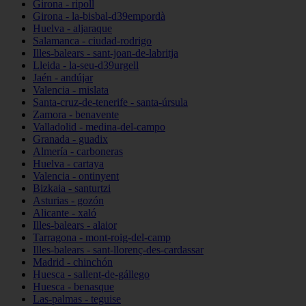
Girona - ripoll
Girona - la-bisbal-d39empordà
Huelva - aljaraque
Salamanca - ciudad-rodrigo
Illes-balears - sant-joan-de-labritja
Lleida - la-seu-d39urgell
Jaén - andújar
Valencia - mislata
Santa-cruz-de-tenerife - santa-úrsula
Zamora - benavente
Valladolid - medina-del-campo
Granada - guadix
Almería - carboneras
Huelva - cartaya
Valencia - ontinyent
Bizkaia - santurtzi
Asturias - gozón
Alicante - xaló
Illes-balears - alaior
Tarragona - mont-roig-del-camp
Illes-balears - sant-llorenç-des-cardassar
Madrid - chinchón
Huesca - sallent-de-gállego
Huesca - benasque
Las-palmas - teguise