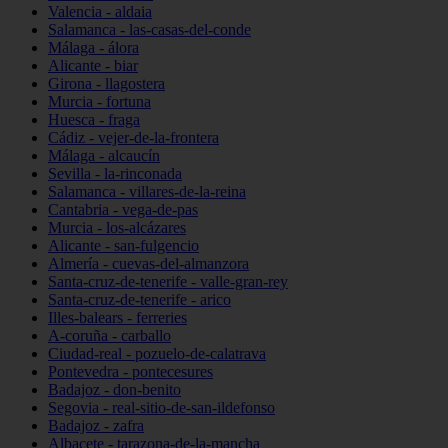
Valencia - aldaia
Salamanca - las-casas-del-conde
Málaga - álora
Alicante - biar
Girona - llagostera
Murcia - fortuna
Huesca - fraga
Cádiz - vejer-de-la-frontera
Málaga - alcaucín
Sevilla - la-rinconada
Salamanca - villares-de-la-reina
Cantabria - vega-de-pas
Murcia - los-alcázares
Alicante - san-fulgencio
Almería - cuevas-del-almanzora
Santa-cruz-de-tenerife - valle-gran-rey
Santa-cruz-de-tenerife - arico
Illes-balears - ferreries
A-coruña - carballo
Ciudad-real - pozuelo-de-calatrava
Pontevedra - pontecesures
Badajoz - don-benito
Segovia - real-sitio-de-san-ildefonso
Badajoz - zafra
Albacete - tarazona-de-la-mancha