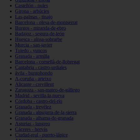
Castellón - nules
Girona - arbúcies
Las-palmas - tinajo
Barcelona - olesa-de-montserrat
Burgos - miranda-de-ebro
Badajoz - segura-de-león
Huesca - aínsa-sobrarbe
Murcia - san-javier
Toledo - yuncos
Granada - armilla
Barcelona - cornellà-de-llobregat
Cantabria - castro-urdiales
ávila - burgohondo
A-coruña - arteixo
Alicante - crevillent
Zaragoza - san-mateo-de-gállego
Madrid - sevilla-la-nueva
Córdoba - castro-del-río
Granada - trevélez
Granada - alpujarra-de-la-sierra
Granada - alhama-de-granada
Asturias - langreo
Cáceres - hervás
Ciudad-real - puerto-lápice