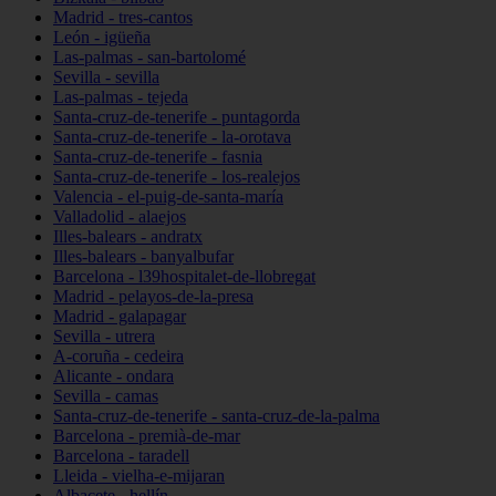
Madrid - tres-cantos
León - igüeña
Las-palmas - san-bartolomé
Sevilla - sevilla
Las-palmas - tejeda
Santa-cruz-de-tenerife - puntagorda
Santa-cruz-de-tenerife - la-orotava
Santa-cruz-de-tenerife - fasnia
Santa-cruz-de-tenerife - los-realejos
Valencia - el-puig-de-santa-maría
Valladolid - alaejos
Illes-balears - andratx
Illes-balears - banyalbufar
Barcelona - l39hospitalet-de-llobregat
Madrid - pelayos-de-la-presa
Madrid - galapagar
Sevilla - utrera
A-coruña - cedeira
Alicante - ondara
Sevilla - camas
Santa-cruz-de-tenerife - santa-cruz-de-la-palma
Barcelona - premià-de-mar
Barcelona - taradell
Lleida - vielha-e-mijaran
Albacete - hellín