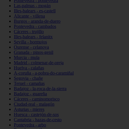
Pontevedra - pontevedra
Las-palmas - mogán
Illes-balears - es-castell
Alicante - villena
Burgos - aranda-de-duero
Pontevedra - cambados
Cáceres - trujillo
Illes-balears - felanitx
Sevilla - bormujos
Ourense - celanova
Granada - pinos-genil
Murcia - mula
Madrid - colmenar-de-oreja
Huelva - calañas
A-coruña - a-pobra-do-caramiñal
Segovia - chañe
Teruel - camañas
Badajoz - la-roca-de-la-sierra
Badajoz - guareña
Cáceres - caminomorisco
Ciudad-real - malagón
Asturias - mieres
Huesca - castejón-de-sos
Cantabria - hazas-de-cesto
Pontevedra - arbo