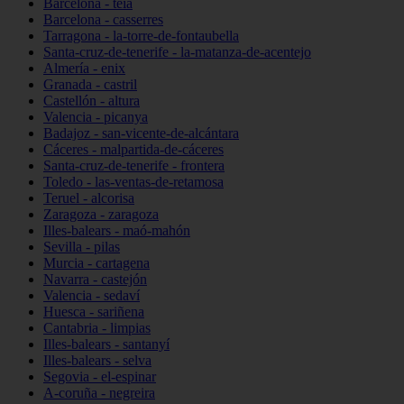
Barcelona - teià
Barcelona - casserres
Tarragona - la-torre-de-fontaubella
Santa-cruz-de-tenerife - la-matanza-de-acentejo
Almería - enix
Granada - castril
Castellón - altura
Valencia - picanya
Badajoz - san-vicente-de-alcántara
Cáceres - malpartida-de-cáceres
Santa-cruz-de-tenerife - frontera
Toledo - las-ventas-de-retamosa
Teruel - alcorisa
Zaragoza - zaragoza
Illes-balears - maó-mahón
Sevilla - pilas
Murcia - cartagena
Navarra - castejón
Valencia - sedaví
Huesca - sariñena
Cantabria - limpias
Illes-balears - santanyí
Illes-balears - selva
Segovia - el-espinar
A-coruña - negreira