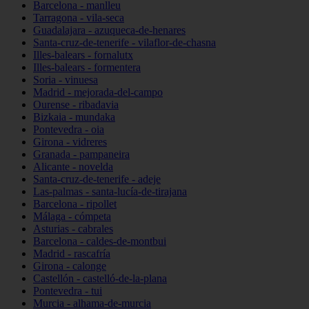
Barcelona - manlleu
Tarragona - vila-seca
Guadalajara - azuqueca-de-henares
Santa-cruz-de-tenerife - vilaflor-de-chasna
Illes-balears - fornalutx
Illes-balears - formentera
Soria - vinuesa
Madrid - mejorada-del-campo
Ourense - ribadavia
Bizkaia - mundaka
Pontevedra - oia
Girona - vidreres
Granada - pampaneira
Alicante - novelda
Santa-cruz-de-tenerife - adeje
Las-palmas - santa-lucía-de-tirajana
Barcelona - ripollet
Málaga - cómpeta
Asturias - cabrales
Barcelona - caldes-de-montbui
Madrid - rascafría
Girona - calonge
Castellón - castelló-de-la-plana
Pontevedra - tui
Murcia - alhama-de-murcia