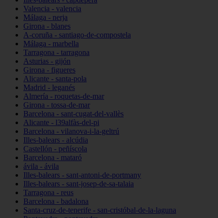
Valencia - valencia
Málaga - nerja
Girona - blanes
A-coruña - santiago-de-compostela
Málaga - marbella
Tarragona - tarragona
Asturias - gijón
Girona - figueres
Alicante - santa-pola
Madrid - leganés
Almería - roquetas-de-mar
Girona - tossa-de-mar
Barcelona - sant-cugat-del-vallès
Alicante - l39alfàs-del-pi
Barcelona - vilanova-i-la-geltrú
Illes-balears - alcúdia
Castellón - peñíscola
Barcelona - mataró
ávila - ávila
Illes-balears - sant-antoni-de-portmany
Illes-balears - sant-josep-de-sa-talaia
Tarragona - reus
Barcelona - badalona
Santa-cruz-de-tenerife - san-cristóbal-de-la-laguna