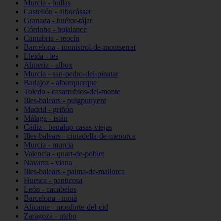
Murcia - bullas
Castellón - albocàsser
Granada - huétor-tájar
Córdoba - bujalance
Cantabria - reocín
Barcelona - monistrol-de-montserrat
Lleida - les
Almería - albox
Murcia - san-pedro-del-pinatar
Badajoz - alburquerque
Toledo - casarrubios-del-monte
Illes-balears - puigpunyent
Madrid - griñón
Málaga - istán
Cádiz - benalup-casas-viejas
Illes-balears - ciutadella-de-menorca
Murcia - murcia
Valencia - quart-de-poblet
Navarra - viana
Illes-balears - palma-de-mallorca
Huesca - panticosa
León - cacabelos
Barcelona - moià
Alicante - monforte-del-cid
Zaragoza - utebo