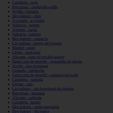
Cantabria - noja
Barcelona - mollet-del-vallès
Sevilla - tomares
Illes-balears - deià
A-coruña - a-coruña
Valencia - torrent
Asturias - navia
Valencia - paterna
Illes-balears - manacor
Las-palmas - puerto-del-rosario
Madrid - pinto
Lleida - naut-aran
Alicante - sant-vicent-del-raspeig
Santa-cruz-de-tenerife - granadilla-de-abona
Sevilla - dos-hermanas
Granada - salobreña
Santa-cruz-de-tenerife - santiago-del-teide
Cantabria - santoña
Girona - pals
Las-palmas - san-bartolomé-de-tirajana
Barcelona - igualada
Alicante - orihuela
Cantabria - laredo
Illes-balears - santa-margalida
Illes-balears - llucmajor