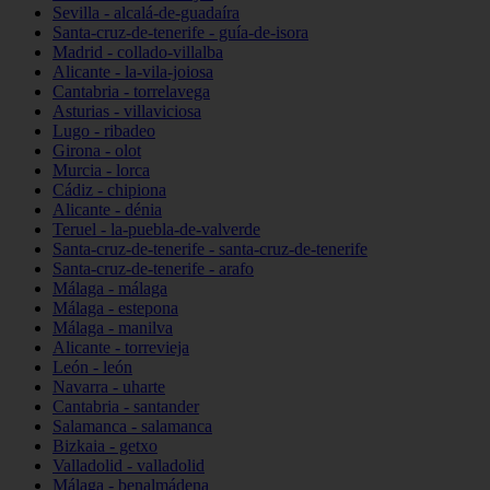
Sevilla - alcalá-de-guadaíra
Santa-cruz-de-tenerife - guía-de-isora
Madrid - collado-villalba
Alicante - la-vila-joiosa
Cantabria - torrelavega
Asturias - villaviciosa
Lugo - ribadeo
Girona - olot
Murcia - lorca
Cádiz - chipiona
Alicante - dénia
Teruel - la-puebla-de-valverde
Santa-cruz-de-tenerife - santa-cruz-de-tenerife
Santa-cruz-de-tenerife - arafo
Málaga - málaga
Málaga - estepona
Málaga - manilva
Alicante - torrevieja
León - león
Navarra - uharte
Cantabria - santander
Salamanca - salamanca
Bizkaia - getxo
Valladolid - valladolid
Málaga - benalmádena