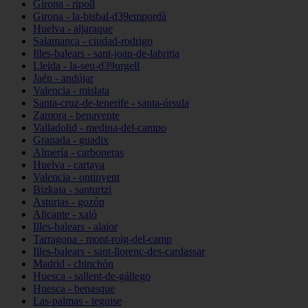
Girona - ripoll
Girona - la-bisbal-d39empordà
Huelva - aljaraque
Salamanca - ciudad-rodrigo
Illes-balears - sant-joan-de-labritja
Lleida - la-seu-d39urgell
Jaén - andújar
Valencia - mislata
Santa-cruz-de-tenerife - santa-úrsula
Zamora - benavente
Valladolid - medina-del-campo
Granada - guadix
Almería - carboneras
Huelva - cartaya
Valencia - ontinyent
Bizkaia - santurtzi
Asturias - gozón
Alicante - xaló
Illes-balears - alaior
Tarragona - mont-roig-del-camp
Illes-balears - sant-llorenç-des-cardassar
Madrid - chinchón
Huesca - sallent-de-gállego
Huesca - benasque
Las-palmas - teguise