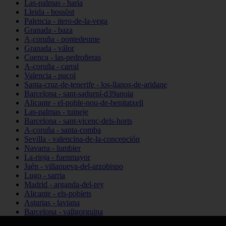
Las-palmas - haría
Lleida - bossòst
Palencia - itero-de-la-vega
Granada - baza
A-coruña - pontedeume
Granada - válor
Cuenca - las-pedroñeras
A-coruña - carral
Valencia - puçol
Santa-cruz-de-tenerife - los-llanos-de-aridane
Barcelona - sant-sadurní-d39anoia
Alicante - el-poble-nou-de-benitatxell
Las-palmas - tuineje
Barcelona - sant-vicenç-dels-horts
A-coruña - santa-comba
Sevilla - valencina-de-la-concepción
Navarra - lumbier
La-rioja - fuenmayor
Jaén - villanueva-del-arzobispo
Lugo - sarria
Madrid - arganda-del-rey
Alicante - els-poblets
Asturias - laviana
Barcelona - vallgorguina
Cantabria - santillana-del-mar