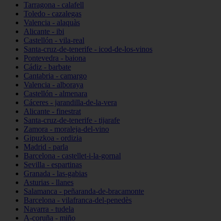
Tarragona - calafell
Toledo - cazalegas
Valencia - alaquàs
Alicante - ibi
Castellón - vila-real
Santa-cruz-de-tenerife - icod-de-los-vinos
Pontevedra - baiona
Cádiz - barbate
Cantabria - camargo
Valencia - alboraya
Castellón - almenara
Cáceres - jarandilla-de-la-vera
Alicante - finestrat
Santa-cruz-de-tenerife - tijarafe
Zamora - moraleja-del-vino
Gipuzkoa - ordizia
Madrid - parla
Barcelona - castellet-i-la-gornal
Sevilla - espartinas
Granada - las-gabias
Asturias - llanes
Salamanca - peñaranda-de-bracamonte
Barcelona - vilafranca-del-penedès
Navarra - tudela
A-coruña - miño