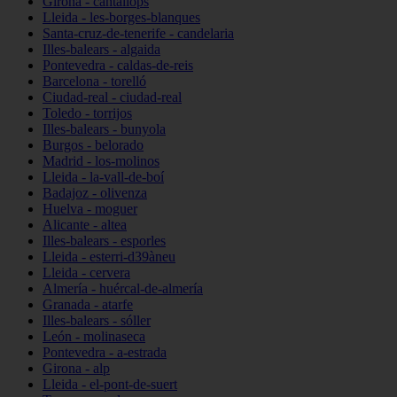
Girona - cantallops
Lleida - les-borges-blanques
Santa-cruz-de-tenerife - candelaria
Illes-balears - algaida
Pontevedra - caldas-de-reis
Barcelona - torelló
Ciudad-real - ciudad-real
Toledo - torrijos
Illes-balears - bunyola
Burgos - belorado
Madrid - los-molinos
Lleida - la-vall-de-boí
Badajoz - olivenza
Huelva - moguer
Alicante - altea
Illes-balears - esporles
Lleida - esterri-d39àneu
Lleida - cervera
Almería - huércal-de-almería
Granada - atarfe
Illes-balears - sóller
León - molinaseca
Pontevedra - a-estrada
Girona - alp
Lleida - el-pont-de-suert