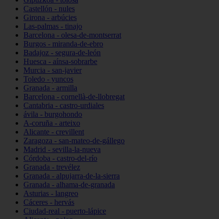
Castellón - nules
Girona - arbúcies
Las-palmas - tinajo
Barcelona - olesa-de-montserrat
Burgos - miranda-de-ebro
Badajoz - segura-de-león
Huesca - aínsa-sobrarbe
Murcia - san-javier
Toledo - yuncos
Granada - armilla
Barcelona - cornellà-de-llobregat
Cantabria - castro-urdiales
ávila - burgohondo
A-coruña - arteixo
Alicante - crevillent
Zaragoza - san-mateo-de-gállego
Madrid - sevilla-la-nueva
Córdoba - castro-del-río
Granada - trevélez
Granada - alpujarra-de-la-sierra
Granada - alhama-de-granada
Asturias - langreo
Cáceres - hervás
Ciudad-real - puerto-lápice