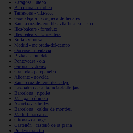
Zaragoza - utebo
Barcelona - manlleu
Tarragona - vila-seca
Guadalajara - azuqueca-de-henares
Santa-cruz-de-tenerife - vilaflor-de-chasna
Illes-balears - fornalutx
Illes-balears - formentera
Soria - vinuesa
Madrid - mejorada-del-campo
Ourense - ribadavia
Bizkaia - mundaka
Pontevedra - oia
Girona - vidreres
Granada - pampaneira
Alicante - novelda
Santa-cruz-de-tenerife - adeje
Las-palmas - santa-lucía-de-tirajana
Barcelona - ripollet
Málaga - cómpeta
Asturias - cabrales
Barcelona - caldes-de-montbui
Madrid - rascafría
Girona - calonge
Castellón - castelló-de-la-plana
Pontevedra - tui