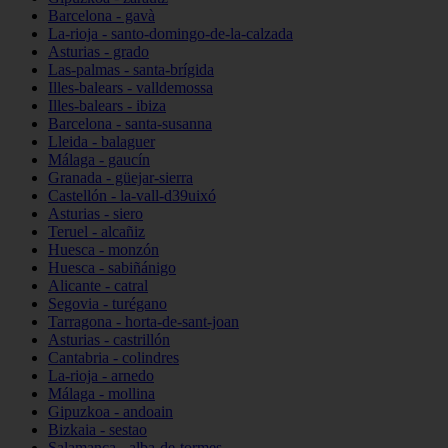
Barcelona - gavà
La-rioja - santo-domingo-de-la-calzada
Asturias - grado
Las-palmas - santa-brígida
Illes-balears - valldemossa
Illes-balears - ibiza
Barcelona - santa-susanna
Lleida - balaguer
Málaga - gaucín
Granada - güejar-sierra
Castellón - la-vall-d39uixó
Asturias - siero
Teruel - alcañiz
Huesca - monzón
Huesca - sabiñánigo
Alicante - catral
Segovia - turégano
Tarragona - horta-de-sant-joan
Asturias - castrillón
Cantabria - colindres
La-rioja - arnedo
Málaga - mollina
Gipuzkoa - andoain
Bizkaia - sestao
Salamanca - alba-de-tormes