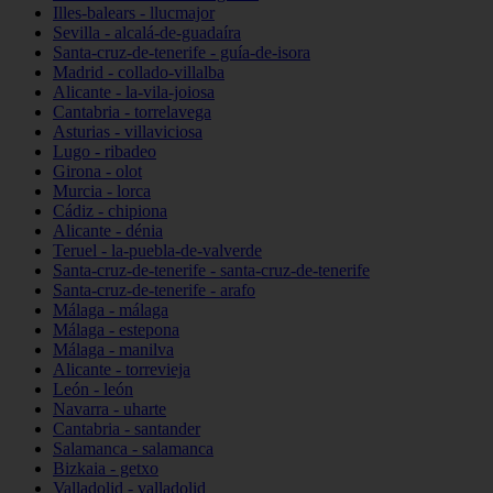
Illes-balears - llucmajor
Sevilla - alcalá-de-guadaíra
Santa-cruz-de-tenerife - guía-de-isora
Madrid - collado-villalba
Alicante - la-vila-joiosa
Cantabria - torrelavega
Asturias - villaviciosa
Lugo - ribadeo
Girona - olot
Murcia - lorca
Cádiz - chipiona
Alicante - dénia
Teruel - la-puebla-de-valverde
Santa-cruz-de-tenerife - santa-cruz-de-tenerife
Santa-cruz-de-tenerife - arafo
Málaga - málaga
Málaga - estepona
Málaga - manilva
Alicante - torrevieja
León - león
Navarra - uharte
Cantabria - santander
Salamanca - salamanca
Bizkaia - getxo
Valladolid - valladolid