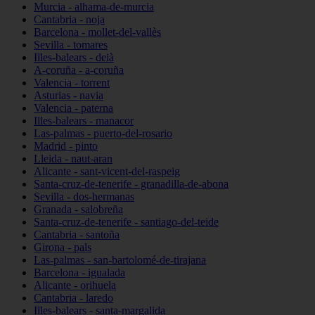
Murcia - alhama-de-murcia
Cantabria - noja
Barcelona - mollet-del-vallès
Sevilla - tomares
Illes-balears - deià
A-coruña - a-coruña
Valencia - torrent
Asturias - navia
Valencia - paterna
Illes-balears - manacor
Las-palmas - puerto-del-rosario
Madrid - pinto
Lleida - naut-aran
Alicante - sant-vicent-del-raspeig
Santa-cruz-de-tenerife - granadilla-de-abona
Sevilla - dos-hermanas
Granada - salobreña
Santa-cruz-de-tenerife - santiago-del-teide
Cantabria - santoña
Girona - pals
Las-palmas - san-bartolomé-de-tirajana
Barcelona - igualada
Alicante - orihuela
Cantabria - laredo
Illes-balears - santa-margalida