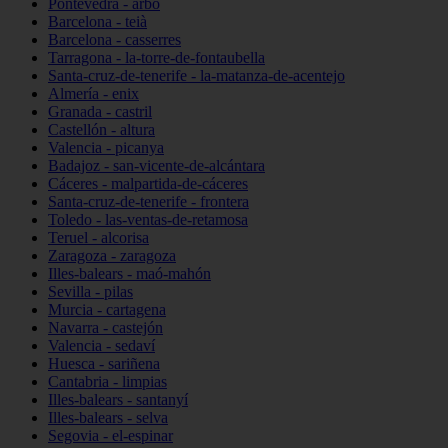
Pontevedra - arbo
Barcelona - teià
Barcelona - casserres
Tarragona - la-torre-de-fontaubella
Santa-cruz-de-tenerife - la-matanza-de-acentejo
Almería - enix
Granada - castril
Castellón - altura
Valencia - picanya
Badajoz - san-vicente-de-alcántara
Cáceres - malpartida-de-cáceres
Santa-cruz-de-tenerife - frontera
Toledo - las-ventas-de-retamosa
Teruel - alcorisa
Zaragoza - zaragoza
Illes-balears - maó-mahón
Sevilla - pilas
Murcia - cartagena
Navarra - castejón
Valencia - sedaví
Huesca - sariñena
Cantabria - limpias
Illes-balears - santanyí
Illes-balears - selva
Segovia - el-espinar