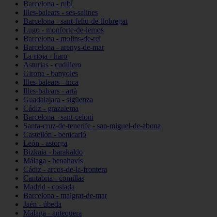
Barcelona - rubí
Illes-balears - ses-salines
Barcelona - sant-feliu-de-llobregat
Lugo - monforte-de-lemos
Barcelona - molins-de-rei
Barcelona - arenys-de-mar
La-rioja - haro
Asturias - cudillero
Girona - banyoles
Illes-balears - inca
Illes-balears - artà
Guadalajara - sigüenza
Cádiz - grazalema
Barcelona - sant-celoni
Santa-cruz-de-tenerife - san-miguel-de-abona
Castellón - benicarló
León - astorga
Bizkaia - barakaldo
Málaga - benahavís
Cádiz - arcos-de-la-frontera
Cantabria - comillas
Madrid - coslada
Barcelona - malgrat-de-mar
Jaén - úbeda
Málaga - antequera