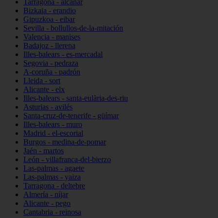
Tarragona - alcanar
Bizkaia - erandio
Gipuzkoa - eibar
Sevilla - bollullos-de-la-mitación
Valencia - manises
Badajoz - llerena
Illes-balears - es-mercadal
Segovia - pedraza
A-coruña - padrón
Lleida - sort
Alicante - elx
Illes-balears - santa-eulària-des-riu
Asturias - avilés
Santa-cruz-de-tenerife - güímar
Illes-balears - muro
Madrid - el-escorial
Burgos - medina-de-pomar
Jaén - martos
León - villafranca-del-bierzo
Las-palmas - agaete
Las-palmas - yaiza
Tarragona - deltebre
Almería - níjar
Alicante - pego
Cantabria - reinosa