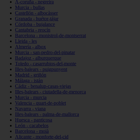
A-coruña - negreira
Murcia - bullas
Castellón - albocàsser
Granada - huétor-tájar
Córdoba - bujalance
Cantabria - reocín
Barcelona - monistrol-de-montserrat
Lleida - les
Almería - albox
Murcia - san-pedro-del-pinatar
Badajoz - alburquerque
Toledo - casarrubios-del-monte
Illes-balears - puigpunyent
Madrid - griñón
Málaga - istán
Cádiz - benalup-casas-viejas
Illes-balears - ciutadella-de-menorca
Murcia - murcia
Valencia - quart-de-poblet
Navarra - viana
Illes-balears - palma-de-mallorca
Huesca - panticosa
León - cacabelos
Barcelona - moià
Alicante - monforte-del-cid