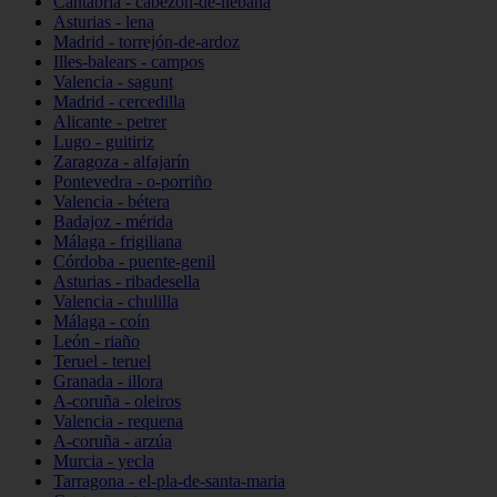
Cantabria - cabezón-de-liébana
Asturias - lena
Madrid - torrejón-de-ardoz
Illes-balears - campos
Valencia - sagunt
Madrid - cercedilla
Alicante - petrer
Lugo - guitiriz
Zaragoza - alfajarín
Pontevedra - o-porriño
Valencia - bétera
Badajoz - mérida
Málaga - frigiliana
Córdoba - puente-genil
Asturias - ribadesella
Valencia - chulilla
Málaga - coín
León - riaño
Teruel - teruel
Granada - illora
A-coruña - oleiros
Valencia - requena
A-coruña - arzúa
Murcia - yecla
Tarragona - el-pla-de-santa-maria