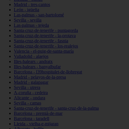
Madrid - tres-cantos
León - igüeña
Las-palmas - san-bartolomé
Sevilla - sevilla
Las-palmas - tejeda
Santa-cruz-de-tenerife - puntagorda
Santa-cruz-de-tenerife - la-orotava
Santa-cruz-de-tenerife - fasnia
Santa-cruz-de-tenerife - los-realejos
Valencia - el-puig-de-santa-maría
Valladolid - alaejos
Illes-balears - andratx
Illes-balears - banyalbufar
Barcelona - l39hospitalet-de-llobregat
Madrid - pelayos-de-la-presa
Madrid - galapagar
Sevilla - utrera
A-coruña - cedeira
Alicante - ondara
Sevilla - camas
Santa-cruz-de-tenerife - santa-cruz-de-la-palma
Barcelona - premià-de-mar
Barcelona - taradell
Lleida - vielha-e-mijaran
Albacete - hellín