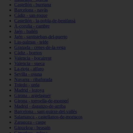
Castellón - burriana
Barcelona - navàs
Cádiz - san-roque
Castellón - la-pobla-de-benifassà
A-coruña - cambre
Jaén - bailén
Jaén - santisteban-del-puerto
Las-palmas - telde
Granada - cenes-de-la-vega
Cádiz - bornos
Valencia - bocairent
Valencia - sueca
La-rioja - alfaro
Sevilla - osuna
Navarra - ribaforada
Toledo - urda
Madrid - lozoya
Girona - argelaguer
Girona - torroella-de-montgrí
Madrid - daganzo-de-arriba
Barcelona - sant-quirze-del-vallès
Salamanca - castellanos-de-moriscos
Zaragoza - caspe
Gipuzkoa - beasain
Gipuzkoa - tolosa