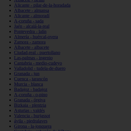
Alicante - pilar-de-la-horadada
Albacete - almansa
Alicante - almoradí
A-coruña - sada
Jaén - alcalá-la-real
Pontevedra - lalín
Almería - huércal-overa
Zamora - zamora
Albacete - albacete
Ciudad-real - puertollano
Las-palmas - ingenio
Cantabria - medio-cudeyo
Valladolid - tudela-de-duero
Granada - jun
Cuenca - tarancón
Murcia - blanca
Badajoz - badajoz
A-coruña - o-pino
Granada - órgiva
Bizkaia - plentzia
Asturias - valdés
Valencia - burjassot
ávila - piedralaves
Girona - la-jonquera