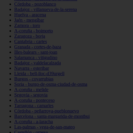
Córdoba - pozoblanco
Badajoz - villanueva-de-la-serena
Huelva - aracena
Jaén - mengíbar
Zamora - toro
A-coruña - boimorto
Zaragoza - borja
Cantabria - cartes
Granada - cortes-de-baza
Illes-balears - sant-joan
Salamanca - vitigudino
Badajoz - valdelacalzada
Navarra - esteribar
Lleida - bell-lloc-d39urgell
Burgos - covarrubias
Soria - burgo-de-osma-ciudad-de-osma
A-coruña - melide
Segovia - segovia
A-coruña - ponteceso
Tarragona - camarles
Córdoba - peñarroya-pueblonuevo
Barcelona - santa-margarida-de-montbui
A-coruña - a-laracha
Las-palmas - vega-de-san-mateo
Castellón - orpesa