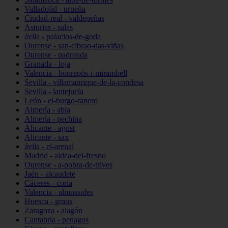
Valladolid - urueña
Ciudad-real - valdepeñas
Asturias - salas
ávila - palacios-de-goda
Ourense - san-cibrao-das-viñas
Ourense - padrenda
Granada - loja
Valencia - bonrepòs-i-mirambell
Sevilla - villamanrique-de-la-condesa
Sevilla - lantejuela
León - el-burgo-ranero
Almería - abla
Almería - pechina
Alicante - agost
Alicante - sax
ávila - el-arenal
Madrid - aldea-del-fresno
Ourense - a-pobra-de-trives
Jaén - alcaudete
Cáceres - coria
Valencia - almussafes
Huesca - graus
Zaragoza - alagón
Cantabria - penagos