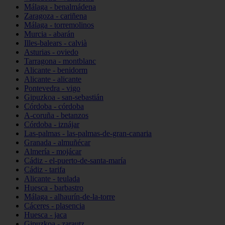
Málaga - benalmádena
Zaragoza - cariñena
Málaga - torremolinos
Murcia - abarán
Illes-balears - calvià
Asturias - oviedo
Tarragona - montblanc
Alicante - benidorm
Alicante - alicante
Pontevedra - vigo
Gipuzkoa - san-sebastián
Córdoba - córdoba
A-coruña - betanzos
Córdoba - iznájar
Las-palmas - las-palmas-de-gran-canaria
Granada - almuñécar
Almería - mojácar
Cádiz - el-puerto-de-santa-maría
Cádiz - tarifa
Alicante - teulada
Huesca - barbastro
Málaga - alhaurín-de-la-torre
Cáceres - plasencia
Huesca - jaca
Gipuzkoa - zarautz