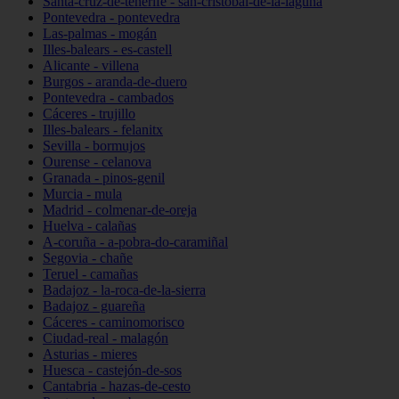
Santa-cruz-de-tenerife - san-cristóbal-de-la-laguna
Pontevedra - pontevedra
Las-palmas - mogán
Illes-balears - es-castell
Alicante - villena
Burgos - aranda-de-duero
Pontevedra - cambados
Cáceres - trujillo
Illes-balears - felanitx
Sevilla - bormujos
Ourense - celanova
Granada - pinos-genil
Murcia - mula
Madrid - colmenar-de-oreja
Huelva - calañas
A-coruña - a-pobra-do-caramiñal
Segovia - chañe
Teruel - camañas
Badajoz - la-roca-de-la-sierra
Badajoz - guareña
Cáceres - caminomorisco
Ciudad-real - malagón
Asturias - mieres
Huesca - castejón-de-sos
Cantabria - hazas-de-cesto