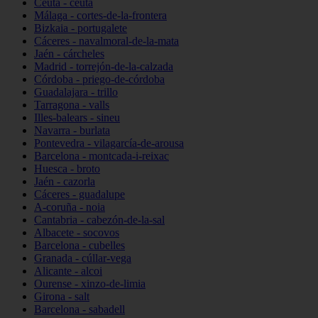
Ceuta - ceuta
Málaga - cortes-de-la-frontera
Bizkaia - portugalete
Cáceres - navalmoral-de-la-mata
Jaén - cárcheles
Madrid - torrejón-de-la-calzada
Córdoba - priego-de-córdoba
Guadalajara - trillo
Tarragona - valls
Illes-balears - sineu
Navarra - burlata
Pontevedra - vilagarcía-de-arousa
Barcelona - montcada-i-reixac
Huesca - broto
Jaén - cazorla
Cáceres - guadalupe
A-coruña - noia
Cantabria - cabezón-de-la-sal
Albacete - socovos
Barcelona - cubelles
Granada - cúllar-vega
Alicante - alcoi
Ourense - xinzo-de-limia
Girona - salt
Barcelona - sabadell