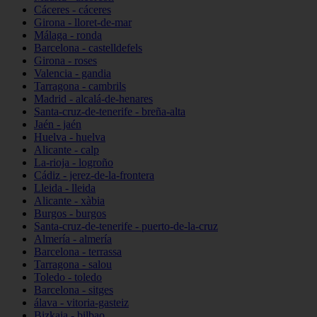
Cáceres - cáceres
Girona - lloret-de-mar
Málaga - ronda
Barcelona - castelldefels
Girona - roses
Valencia - gandia
Tarragona - cambrils
Madrid - alcalá-de-henares
Santa-cruz-de-tenerife - breña-alta
Jaén - jaén
Huelva - huelva
Alicante - calp
La-rioja - logroño
Cádiz - jerez-de-la-frontera
Lleida - lleida
Alicante - xàbia
Burgos - burgos
Santa-cruz-de-tenerife - puerto-de-la-cruz
Almería - almería
Barcelona - terrassa
Tarragona - salou
Toledo - toledo
Barcelona - sitges
álava - vitoria-gasteiz
Bizkaia - bilbao