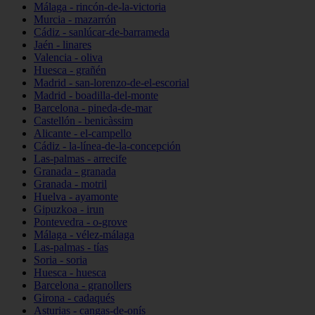
Málaga - rincón-de-la-victoria
Murcia - mazarrón
Cádiz - sanlúcar-de-barrameda
Jaén - linares
Valencia - oliva
Huesca - grañén
Madrid - san-lorenzo-de-el-escorial
Madrid - boadilla-del-monte
Barcelona - pineda-de-mar
Castellón - benicàssim
Alicante - el-campello
Cádiz - la-línea-de-la-concepción
Las-palmas - arrecife
Granada - granada
Granada - motril
Huelva - ayamonte
Gipuzkoa - irun
Pontevedra - o-grove
Málaga - vélez-málaga
Las-palmas - tías
Soria - soria
Huesca - huesca
Barcelona - granollers
Girona - cadaqués
Asturias - cangas-de-onís