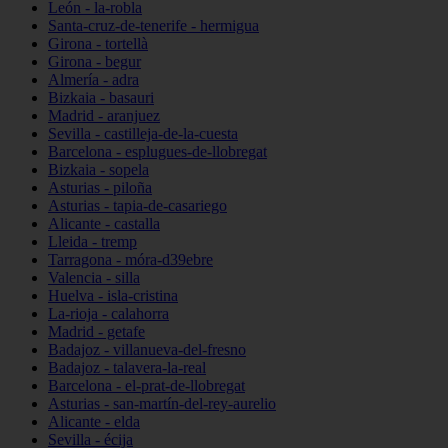
León - la-robla
Santa-cruz-de-tenerife - hermigua
Girona - tortellà
Girona - begur
Almería - adra
Bizkaia - basauri
Madrid - aranjuez
Sevilla - castilleja-de-la-cuesta
Barcelona - esplugues-de-llobregat
Bizkaia - sopela
Asturias - piloña
Asturias - tapia-de-casariego
Alicante - castalla
Lleida - tremp
Tarragona - móra-d39ebre
Valencia - silla
Huelva - isla-cristina
La-rioja - calahorra
Madrid - getafe
Badajoz - villanueva-del-fresno
Badajoz - talavera-la-real
Barcelona - el-prat-de-llobregat
Asturias - san-martín-del-rey-aurelio
Alicante - elda
Sevilla - écija