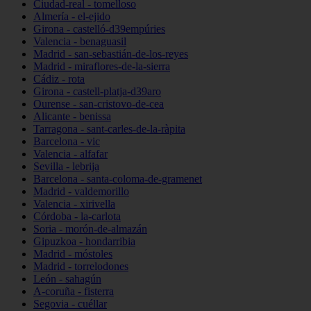
Ciudad-real - tomelloso
Almería - el-ejido
Girona - castelló-d39empúries
Valencia - benaguasil
Madrid - san-sebastián-de-los-reyes
Madrid - miraflores-de-la-sierra
Cádiz - rota
Girona - castell-platja-d39aro
Ourense - san-cristovo-de-cea
Alicante - benissa
Tarragona - sant-carles-de-la-ràpita
Barcelona - vic
Valencia - alfafar
Sevilla - lebrija
Barcelona - santa-coloma-de-gramenet
Madrid - valdemorillo
Valencia - xirivella
Córdoba - la-carlota
Soria - morón-de-almazán
Gipuzkoa - hondarribia
Madrid - móstoles
Madrid - torrelodones
León - sahagún
A-coruña - fisterra
Segovia - cuéllar