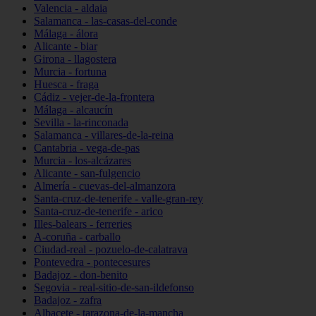
Valencia - aldaia
Salamanca - las-casas-del-conde
Málaga - álora
Alicante - biar
Girona - llagostera
Murcia - fortuna
Huesca - fraga
Cádiz - vejer-de-la-frontera
Málaga - alcaucín
Sevilla - la-rinconada
Salamanca - villares-de-la-reina
Cantabria - vega-de-pas
Murcia - los-alcázares
Alicante - san-fulgencio
Almería - cuevas-del-almanzora
Santa-cruz-de-tenerife - valle-gran-rey
Santa-cruz-de-tenerife - arico
Illes-balears - ferreries
A-coruña - carballo
Ciudad-real - pozuelo-de-calatrava
Pontevedra - pontecesures
Badajoz - don-benito
Segovia - real-sitio-de-san-ildefonso
Badajoz - zafra
Albacete - tarazona-de-la-mancha