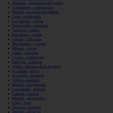
Alicante - guardamar-del-segura
Guadalajara - guadalajara
Madrid - las-rozas-de-madrid
León - ponferrada
Las-palmas - pájara
Pontevedra - sanxenxo
Valencia - cullera
Barcelona - calella
Girona - l39escala
Illes-balears - consell
Málaga - torrox
Cádiz - algeciras
Girona - palafrugell
Palencia - palencia
Cádiz - chiclana-de-la-frontera
A-coruña - ferrol
A-coruña - monfero
Girona - palamós
Madrid - fuenlabrada
Las-palmas - antigua
Cuenca - cuenca
Madrid - alcobendas
Lugo - lugo
Ourense - ourense
Madrid - alcorcón