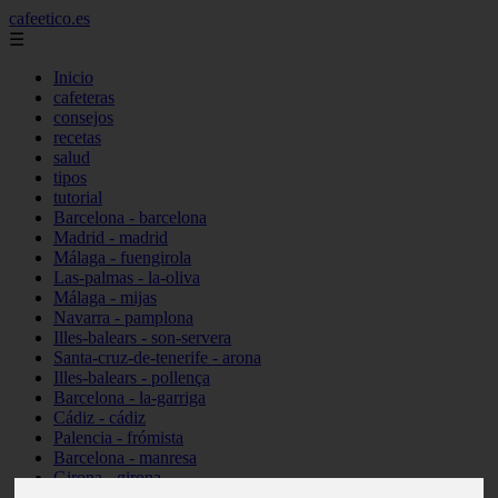
cafeetico.es
☰
Inicio
cafeteras
consejos
recetas
salud
tipos
tutorial
Barcelona - barcelona
Madrid - madrid
Málaga - fuengirola
Las-palmas - la-oliva
Málaga - mijas
Navarra - pamplona
Illes-balears - son-servera
Santa-cruz-de-tenerife - arona
Illes-balears - pollença
Barcelona - la-garriga
Cádiz - cádiz
Palencia - frómista
Barcelona - manresa
Girona - girona
Castellón - vinaròs