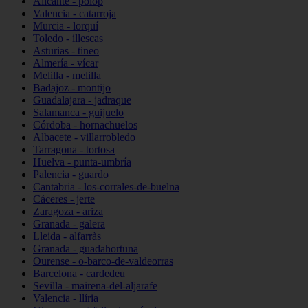
Alicante - polop
Valencia - catarroja
Murcia - lorquí
Toledo - illescas
Asturias - tineo
Almería - vícar
Melilla - melilla
Badajoz - montijo
Guadalajara - jadraque
Salamanca - guijuelo
Córdoba - hornachuelos
Albacete - villarrobledo
Tarragona - tortosa
Huelva - punta-umbría
Palencia - guardo
Cantabria - los-corrales-de-buelna
Cáceres - jerte
Zaragoza - ariza
Granada - galera
Lleida - alfarràs
Granada - guadahortuna
Ourense - o-barco-de-valdeorras
Barcelona - cardedeu
Sevilla - mairena-del-aljarafe
Valencia - llíria