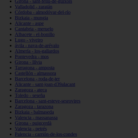
Girona - sant-feliu-de-guíxols
Valladolid - zaratán
Córdoba - almodóvar-del-río
Bizkaia - mungia
Alicante - aspe
Cantabria - meruelo
Albacete - el-bonillo
Lugo - viveiro
ávila - nava-de-arévalo
Almería - los-gallardos
Pontevedra - mos
Girona - llívia
Tarragona - amposta
Castellón - almassora
Barcelona - roda-de-ter
Alicante - sant-joan-d39alacant
Zaragoza - ateca
Toledo - seseña
Barcelona - sant-esteve-sesrovires
Zaragoza - tarazona
Bizkaia - balmaseda
Valencia - massanassa
Girona - puigcerdà
Valencia - petrés
Palencia - carrión-de-los-condes