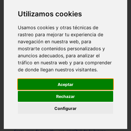
Illes-balears - capdepera
Valencia - valencia
Utilizamos cookies
Málaga - nerja
Girona - blanes
A-coruña - santiago-de-compostela
Usamos cookies y otras técnicas de
Málaga - marbella
rastreo para mejorar tu experiencia de
Tarragona - tarragona
navegación en nuestra web, para
Asturias - gijón
Girona - figueres
mostrarte contenidos personalizados y
Alicante - santa-pola
anuncios adecuados, para analizar el
Madrid - leganés
tráfico en nuestra web y para comprender
Almería - roquetas-de-mar
Girona - tossa-de-mar
de donde llegan nuestros visitantes.
Barcelona - sant-cugat-del-vallès
Alicante - l39alfàs-del-pi
Barcelona - vilanova-i-la-geltrú
Aceptar
Illes-balears - alcúdia
Castellón - peñíscola
Rechazar
Barcelona - mataró
ávila - ávila
Configurar
Illes-balears - sant-antoni-de-portmany
Illes-balears - sant-josep-de-sa-talaia
Tarragona - reus
Barcelona - badalona