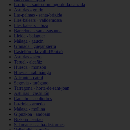
La-rioja - santo-domingo-de-la-calzada
Asturias - grado
Las-palmas - santa-brígida
Illes-balears - valldemossa
Illes-balears - ibiza
Barcelona - santa-susanna
Lleida - balaguer
Málaga - gaucín
Granada - güejar-sierra
Castellón - la-vall-d39uixó
Asturias - siero
Teruel - alcañiz
Huesca - monzón
Huesca - sabiñánigo
Alicante - catral
Segovia - turégano
Tarragona - horta-de-sant-joan
Asturias - castrillón
Cantabria - colindres
La-rioja - arnedo
Málaga - mollina
Gipuzkoa - andoain
Bizkaia - sestao
Salamanca - alba-de-tormes
Valladolid - urueña