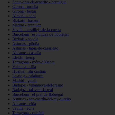
Santa-cruz-de-tenerife - hermigua
Girona - tortellà
Girona - begur
Almería - adra
Bizkaia - basauri
Madrid - aranjuez
Sevilla - castilleja-de-la-cuesta
Barcelona - esplugues-de-llobregat
Bizkaia - sopela
Asturias - piloña
Asturias - tapia-de-casariego
Alicante - castalla
Lleida - tremp
Tarragona - móra-d39ebre
Valencia - silla
Huelva - isla-cristina
La-rioja - calahorra
Madrid - getafe
Badajoz - villanueva-del-fresno
Badajoz - talavera-la-real
Barcelona - el-prat-de-llobregat
Asturias - san-martín-del-rey-aurelio
Alicante - elda
Sevilla - écija
Tarragona - calafell