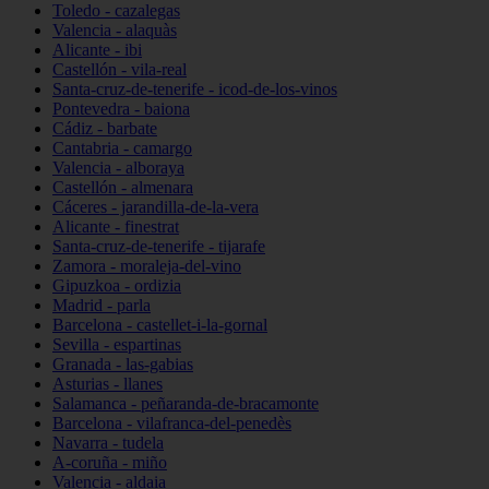
Toledo - cazalegas
Valencia - alaquàs
Alicante - ibi
Castellón - vila-real
Santa-cruz-de-tenerife - icod-de-los-vinos
Pontevedra - baiona
Cádiz - barbate
Cantabria - camargo
Valencia - alboraya
Castellón - almenara
Cáceres - jarandilla-de-la-vera
Alicante - finestrat
Santa-cruz-de-tenerife - tijarafe
Zamora - moraleja-del-vino
Gipuzkoa - ordizia
Madrid - parla
Barcelona - castellet-i-la-gornal
Sevilla - espartinas
Granada - las-gabias
Asturias - llanes
Salamanca - peñaranda-de-bracamonte
Barcelona - vilafranca-del-penedès
Navarra - tudela
A-coruña - miño
Valencia - aldaia