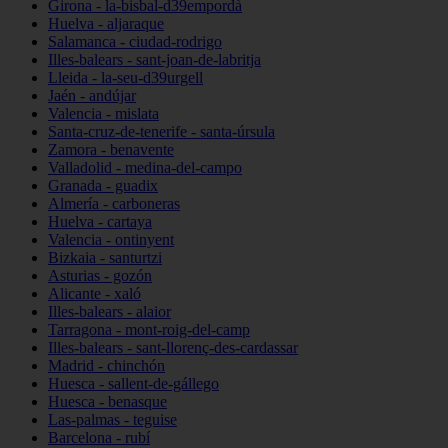
Girona - la-bisbal-d39empordà
Huelva - aljaraque
Salamanca - ciudad-rodrigo
Illes-balears - sant-joan-de-labritja
Lleida - la-seu-d39urgell
Jaén - andújar
Valencia - mislata
Santa-cruz-de-tenerife - santa-úrsula
Zamora - benavente
Valladolid - medina-del-campo
Granada - guadix
Almería - carboneras
Huelva - cartaya
Valencia - ontinyent
Bizkaia - santurtzi
Asturias - gozón
Alicante - xaló
Illes-balears - alaior
Tarragona - mont-roig-del-camp
Illes-balears - sant-llorenç-des-cardassar
Madrid - chinchón
Huesca - sallent-de-gállego
Huesca - benasque
Las-palmas - teguise
Barcelona - rubí