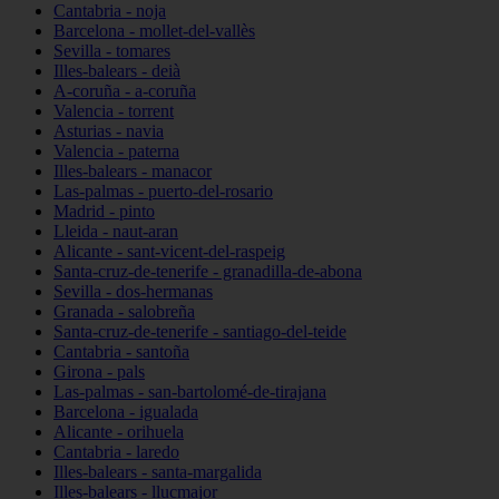
Cantabria - noja
Barcelona - mollet-del-vallès
Sevilla - tomares
Illes-balears - deià
A-coruña - a-coruña
Valencia - torrent
Asturias - navia
Valencia - paterna
Illes-balears - manacor
Las-palmas - puerto-del-rosario
Madrid - pinto
Lleida - naut-aran
Alicante - sant-vicent-del-raspeig
Santa-cruz-de-tenerife - granadilla-de-abona
Sevilla - dos-hermanas
Granada - salobreña
Santa-cruz-de-tenerife - santiago-del-teide
Cantabria - santoña
Girona - pals
Las-palmas - san-bartolomé-de-tirajana
Barcelona - igualada
Alicante - orihuela
Cantabria - laredo
Illes-balears - santa-margalida
Illes-balears - llucmajor