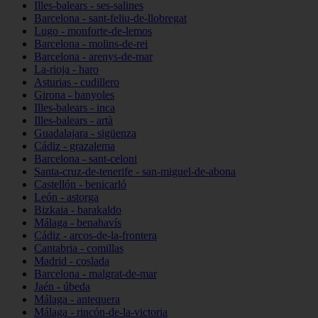
Illes-balears - ses-salines
Barcelona - sant-feliu-de-llobregat
Lugo - monforte-de-lemos
Barcelona - molins-de-rei
Barcelona - arenys-de-mar
La-rioja - haro
Asturias - cudillero
Girona - banyoles
Illes-balears - inca
Illes-balears - artà
Guadalajara - sigüenza
Cádiz - grazalema
Barcelona - sant-celoni
Santa-cruz-de-tenerife - san-miguel-de-abona
Castellón - benicarló
León - astorga
Bizkaia - barakaldo
Málaga - benahavís
Cádiz - arcos-de-la-frontera
Cantabria - comillas
Madrid - coslada
Barcelona - malgrat-de-mar
Jaén - úbeda
Málaga - antequera
Málaga - rincón-de-la-victoria