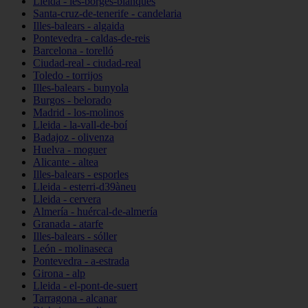
Lleida - les-borges-blanques
Santa-cruz-de-tenerife - candelaria
Illes-balears - algaida
Pontevedra - caldas-de-reis
Barcelona - torelló
Ciudad-real - ciudad-real
Toledo - torrijos
Illes-balears - bunyola
Burgos - belorado
Madrid - los-molinos
Lleida - la-vall-de-boí
Badajoz - olivenza
Huelva - moguer
Alicante - altea
Illes-balears - esporles
Lleida - esterri-d39àneu
Lleida - cervera
Almería - huércal-de-almería
Granada - atarfe
Illes-balears - sóller
León - molinaseca
Pontevedra - a-estrada
Girona - alp
Lleida - el-pont-de-suert
Tarragona - alcanar