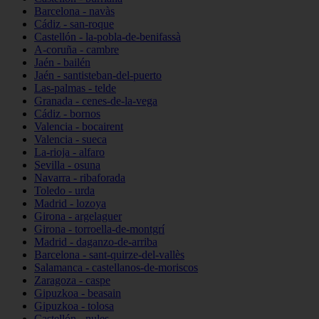
Barcelona - navàs
Cádiz - san-roque
Castellón - la-pobla-de-benifassà
A-coruña - cambre
Jaén - bailén
Jaén - santisteban-del-puerto
Las-palmas - telde
Granada - cenes-de-la-vega
Cádiz - bornos
Valencia - bocairent
Valencia - sueca
La-rioja - alfaro
Sevilla - osuna
Navarra - ribaforada
Toledo - urda
Madrid - lozoya
Girona - argelaguer
Girona - torroella-de-montgrí
Madrid - daganzo-de-arriba
Barcelona - sant-quirze-del-vallès
Salamanca - castellanos-de-moriscos
Zaragoza - caspe
Gipuzkoa - beasain
Gipuzkoa - tolosa
Castellón - nules