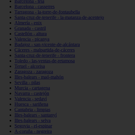
Barcelona - teià
Barcelona - casserres
Tarragona - la-torre-de-fontaubella
Santa-cruz-de-tenerife - la-matanza-de-acentejo
Almería - enix
Granada - castril
Castellón - altura
Valencia - picanya
Badajoz - san-vicente-de-alcántara
Cáceres - malpartida-de-cáceres
Santa-cruz-de-tenerife - frontera
Toledo - las-ventas-de-retamosa
Teruel - alcorisa
Zaragoza - zaragoza
Illes-balears - maó-mahón
Sevilla - pilas
Murcia - cartagena
Navarra - castejón
Valencia - sedaví
Huesca - sariñena
Cantabria - limpias
Illes-balears - santanyí
Illes-balears - selva
Segovia - el-espinar
A-coruña - negreira