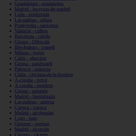
Guadalajara - guadalajara
Madrid - las-rozas-de-madrid
León - ponferrada
Las-palmas - pájara
Pontevedra - sanxenxo
Valencia - cullera
Barcelona - calella
Girona - l39escala
Illes-balears - consell
Málaga - torrox
Cádiz - algeciras
Girona - palafrugell
Palencia - palencia
Cádiz - chiclana-de-la-frontera
A-coruña - ferrol
A-coruña - monfero
Girona - palamós
Madrid - fuenlabrada
Las-palmas - antigua
Cuenca - cuenca
Madrid - alcobendas
Lugo - lugo
Ourense - ourense
Madrid - alcorcón
Cáceres - cáceres