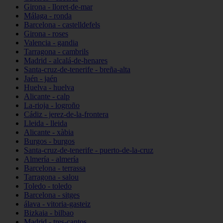
Girona - lloret-de-mar
Málaga - ronda
Barcelona - castelldefels
Girona - roses
Valencia - gandia
Tarragona - cambrils
Madrid - alcalá-de-henares
Santa-cruz-de-tenerife - breña-alta
Jaén - jaén
Huelva - huelva
Alicante - calp
La-rioja - logroño
Cádiz - jerez-de-la-frontera
Lleida - lleida
Alicante - xàbia
Burgos - burgos
Santa-cruz-de-tenerife - puerto-de-la-cruz
Almería - almería
Barcelona - terrassa
Tarragona - salou
Toledo - toledo
Barcelona - sitges
álava - vitoria-gasteiz
Bizkaia - bilbao
Madrid - tres-cantos