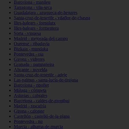
Barcelona - manlleu
Tarragona - vila-seca
Guadalajara - azuqueca-de-henares
Santa-cruz-de-tenerife - vilaflor-de-chasna
Illes-balears - fornalutx
Illes-balears - formentera
Soria - vinuesa
Madrid - mejorada-del-campo
Ourense - ribadavia
Bizkaia - mundaka
Pontevedra - oia
Girona - vidreres
Granada - pampaneira
Alicante - novelda
Santa-cruz-de-tenerife - adeje
Las-palmas - santa-lucía-de-tirajana
Barcelona - ripollet
Málaga - cómpeta
Asturias - cabrales
Barcelona - caldes-de-montbui
Madrid - rascafría
Girona - calonge
Castellón - castelló-de-la-plana
Pontevedra - tui
Murcia - alhama-de-murcia