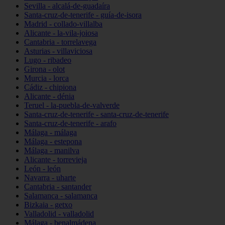
Sevilla - alcalá-de-guadaíra
Santa-cruz-de-tenerife - guía-de-isora
Madrid - collado-villalba
Alicante - la-vila-joiosa
Cantabria - torrelavega
Asturias - villaviciosa
Lugo - ribadeo
Girona - olot
Murcia - lorca
Cádiz - chipiona
Alicante - dénia
Teruel - la-puebla-de-valverde
Santa-cruz-de-tenerife - santa-cruz-de-tenerife
Santa-cruz-de-tenerife - arafo
Málaga - málaga
Málaga - estepona
Málaga - manilva
Alicante - torrevieja
León - león
Navarra - uharte
Cantabria - santander
Salamanca - salamanca
Bizkaia - getxo
Valladolid - valladolid
Málaga - benalmádena