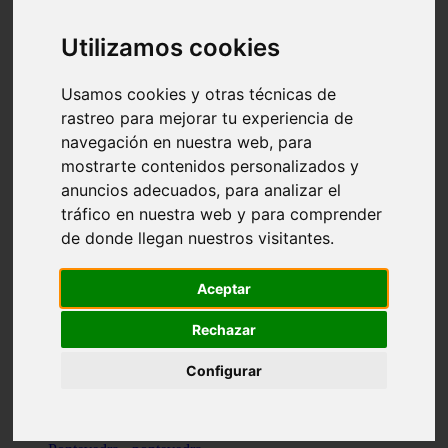
Valencia - valencia
Málaga - nerja
Utilizamos cookies
Girona - blanes
A-coruña - santiago-de-compostela
Málaga - marbella
Usamos cookies y otras técnicas de
Tarragona - tarragona
rastreo para mejorar tu experiencia de
Asturias - gijón
navegación en nuestra web, para
Girona - figueres
Alicante - santa-pola
mostrarte contenidos personalizados y
Madrid - leganés
anuncios adecuados, para analizar el
Almería - roquetas-de-mar
tráfico en nuestra web y para comprender
Girona - tossa-de-mar
Barcelona - sant-cugat-del-vallès
de donde llegan nuestros visitantes.
Alicante - l39alfàs-del-pi
Barcelona - vilanova-i-la-geltrú
Illes-balears - alcúdia
Aceptar
Castellón - peñíscola
Barcelona - mataró
Rechazar
ávila - ávila
Illes-balears - sant-antoni-de-portmany
Configurar
Illes-balears - sant-josep-de-sa-talaia
Tarragona - reus
Barcelona - badalona
Santa-cruz-de-tenerife - san-cristóbal-de-la-laguna