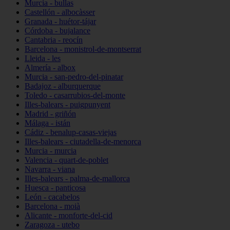
Murcia - bullas
Castellón - albocàsser
Granada - huétor-tájar
Córdoba - bujalance
Cantabria - reocín
Barcelona - monistrol-de-montserrat
Lleida - les
Almería - albox
Murcia - san-pedro-del-pinatar
Badajoz - alburquerque
Toledo - casarrubios-del-monte
Illes-balears - puigpunyent
Madrid - griñón
Málaga - istán
Cádiz - benalup-casas-viejas
Illes-balears - ciutadella-de-menorca
Murcia - murcia
Valencia - quart-de-poblet
Navarra - viana
Illes-balears - palma-de-mallorca
Huesca - panticosa
León - cacabelos
Barcelona - moià
Alicante - monforte-del-cid
Zaragoza - utebo