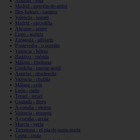
Asturias - lena
Madrid - torrejón-de-ardoz
Illes-balears - campos
Valencia - sagunt
Madrid - cercedilla
Alicante - petrer
Lugo - guitiriz
Zaragoza - alfajarín
Pontevedra - o-porriño
Valencia - bétera
Badajoz - mérida
Málaga - frigiliana
Córdoba - puente-genil
Asturias - ribadesella
Valencia - chulilla
Málaga - coín
León - riaño
Teruel - teruel
Granada - illora
A-coruña - oleiros
Valencia - requena
A-coruña - arzúa
Murcia - yecla
Tarragona - el-pla-de-santa-maria
Ceuta - ceuta