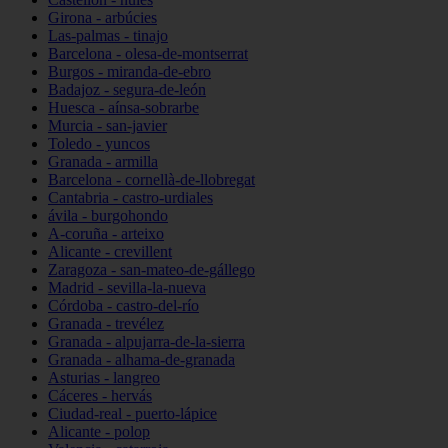
Girona - arbúcies
Las-palmas - tinajo
Barcelona - olesa-de-montserrat
Burgos - miranda-de-ebro
Badajoz - segura-de-león
Huesca - aínsa-sobrarbe
Murcia - san-javier
Toledo - yuncos
Granada - armilla
Barcelona - cornellà-de-llobregat
Cantabria - castro-urdiales
ávila - burgohondo
A-coruña - arteixo
Alicante - crevillent
Zaragoza - san-mateo-de-gállego
Madrid - sevilla-la-nueva
Córdoba - castro-del-río
Granada - trevélez
Granada - alpujarra-de-la-sierra
Granada - alhama-de-granada
Asturias - langreo
Cáceres - hervás
Ciudad-real - puerto-lápice
Alicante - polop