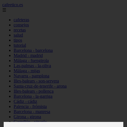
cafeetico.es
☰
cafeteras
consejos
recetas
salud
tipos
tutorial
Barcelona - barcelona
Madrid - madrid
Málaga - fuengirola
Las-palmas - la-oliva
Málaga - mijas
Navarra - pamplona
Illes-balears - son-servera
Santa-cruz-de-tenerife - arona
Illes-balears - pollença
Barcelona - la-garriga
Cádiz - cádiz
Palencia - frómista
Barcelona - manresa
Girona - girona
Castellón - vinaròs
Illes-balears - capdepera