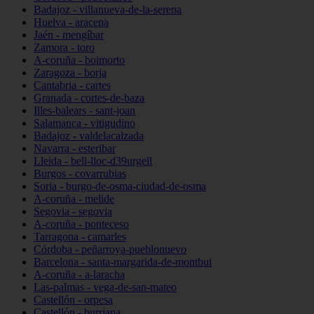
Badajoz - villanueva-de-la-serena
Huelva - aracena
Jaén - mengíbar
Zamora - toro
A-coruña - boimorto
Zaragoza - borja
Cantabria - cartes
Granada - cortes-de-baza
Illes-balears - sant-joan
Salamanca - vitigudino
Badajoz - valdelacalzada
Navarra - esteribar
Lleida - bell-lloc-d39urgell
Burgos - covarrubias
Soria - burgo-de-osma-ciudad-de-osma
A-coruña - melide
Segovia - segovia
A-coruña - ponteceso
Tarragona - camarles
Córdoba - peñarroya-pueblonuevo
Barcelona - santa-margarida-de-montbui
A-coruña - a-laracha
Las-palmas - vega-de-san-mateo
Castellón - orpesa
Castellón - burriana