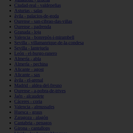
Ciudad-real - valdepeñas
Asturias - salas
ávila - palacios-de-goda
Ourense - san-cibrao-das-viñas
Ourense - padrenda
Granada - loja
Valencia - bonrepòs-i-mirambell
Sevilla - villamanrique-de-la-condesa
Sevilla - lantejuela
León - el-burgo-ranero
Almería - abla
Almería - pechina
Alicante - agost
Alicante - sax
ávila - el-arenal
Madrid - aldea-del-fresno
Ourense - a-pobra-de-trives
Jaén - alcaudete
Cáceres - coria
Valencia - almussafes
Huesca - graus
Zaragoza - alagón
Cantabria - penagos
Girona - cantallops