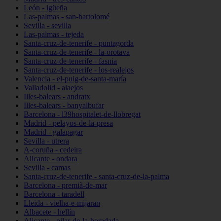
León - igüeña
Las-palmas - san-bartolomé
Sevilla - sevilla
Las-palmas - tejeda
Santa-cruz-de-tenerife - puntagorda
Santa-cruz-de-tenerife - la-orotava
Santa-cruz-de-tenerife - fasnia
Santa-cruz-de-tenerife - los-realejos
Valencia - el-puig-de-santa-maría
Valladolid - alaejos
Illes-balears - andratx
Illes-balears - banyalbufar
Barcelona - l39hospitalet-de-llobregat
Madrid - pelayos-de-la-presa
Madrid - galapagar
Sevilla - utrera
A-coruña - cedeira
Alicante - ondara
Sevilla - camas
Santa-cruz-de-tenerife - santa-cruz-de-la-palma
Barcelona - premià-de-mar
Barcelona - taradell
Lleida - vielha-e-mijaran
Albacete - hellín
Alicante - pilar-de-la-horadada