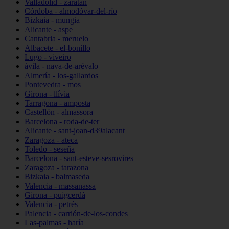
Valladolid - zaratán
Córdoba - almodóvar-del-río
Bizkaia - mungia
Alicante - aspe
Cantabria - meruelo
Albacete - el-bonillo
Lugo - viveiro
ávila - nava-de-arévalo
Almería - los-gallardos
Pontevedra - mos
Girona - llívia
Tarragona - amposta
Castellón - almassora
Barcelona - roda-de-ter
Alicante - sant-joan-d39alacant
Zaragoza - ateca
Toledo - seseña
Barcelona - sant-esteve-sesrovires
Zaragoza - tarazona
Bizkaia - balmaseda
Valencia - massanassa
Girona - puigcerdà
Valencia - petrés
Palencia - carrión-de-los-condes
Las-palmas - haría