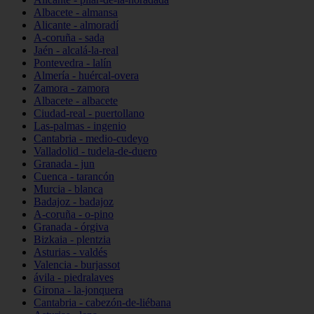
Albacete - almansa
Alicante - almoradí
A-coruña - sada
Jaén - alcalá-la-real
Pontevedra - lalín
Almería - huércal-overa
Zamora - zamora
Albacete - albacete
Ciudad-real - puertollano
Las-palmas - ingenio
Cantabria - medio-cudeyo
Valladolid - tudela-de-duero
Granada - jun
Cuenca - tarancón
Murcia - blanca
Badajoz - badajoz
A-coruña - o-pino
Granada - órgiva
Bizkaia - plentzia
Asturias - valdés
Valencia - burjassot
ávila - piedralaves
Girona - la-jonquera
Cantabria - cabezón-de-liébana