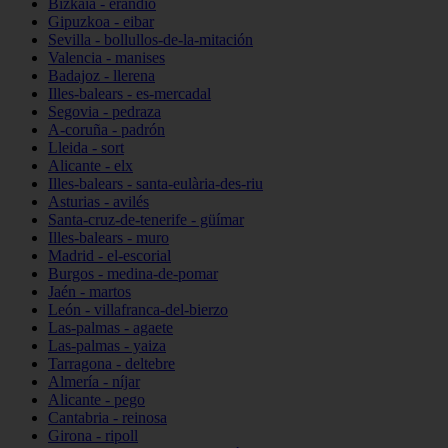
Bizkaia - erandio
Gipuzkoa - eibar
Sevilla - bollullos-de-la-mitación
Valencia - manises
Badajoz - llerena
Illes-balears - es-mercadal
Segovia - pedraza
A-coruña - padrón
Lleida - sort
Alicante - elx
Illes-balears - santa-eulària-des-riu
Asturias - avilés
Santa-cruz-de-tenerife - güímar
Illes-balears - muro
Madrid - el-escorial
Burgos - medina-de-pomar
Jaén - martos
León - villafranca-del-bierzo
Las-palmas - agaete
Las-palmas - yaiza
Tarragona - deltebre
Almería - níjar
Alicante - pego
Cantabria - reinosa
Girona - ripoll