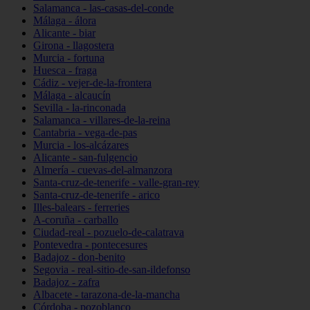
Salamanca - las-casas-del-conde
Málaga - álora
Alicante - biar
Girona - llagostera
Murcia - fortuna
Huesca - fraga
Cádiz - vejer-de-la-frontera
Málaga - alcaucín
Sevilla - la-rinconada
Salamanca - villares-de-la-reina
Cantabria - vega-de-pas
Murcia - los-alcázares
Alicante - san-fulgencio
Almería - cuevas-del-almanzora
Santa-cruz-de-tenerife - valle-gran-rey
Santa-cruz-de-tenerife - arico
Illes-balears - ferreries
A-coruña - carballo
Ciudad-real - pozuelo-de-calatrava
Pontevedra - pontecesures
Badajoz - don-benito
Segovia - real-sitio-de-san-ildefonso
Badajoz - zafra
Albacete - tarazona-de-la-mancha
Córdoba - pozoblanco