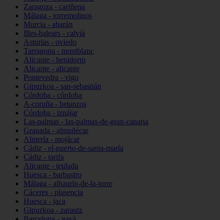
Zaragoza - cariñena
Málaga - torremolinos
Murcia - abarán
Illes-balears - calvià
Asturias - oviedo
Tarragona - montblanc
Alicante - benidorm
Alicante - alicante
Pontevedra - vigo
Gipuzkoa - san-sebastián
Córdoba - córdoba
A-coruña - betanzos
Córdoba - iznájar
Las-palmas - las-palmas-de-gran-canaria
Granada - almuñécar
Almería - mojácar
Cádiz - el-puerto-de-santa-maría
Cádiz - tarifa
Alicante - teulada
Huesca - barbastro
Málaga - alhaurín-de-la-torre
Cáceres - plasencia
Huesca - jaca
Gipuzkoa - zarautz
Barcelona - gavà