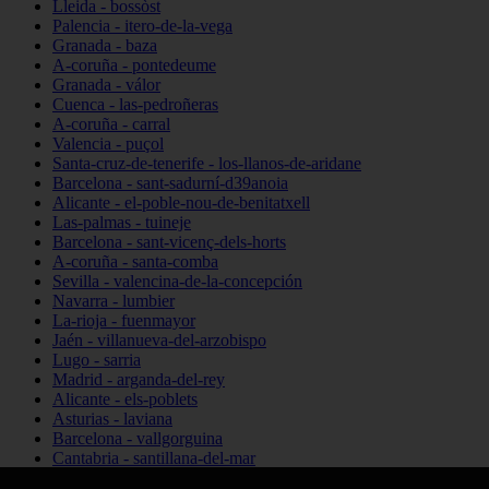
Lleida - bossòst
Palencia - itero-de-la-vega
Granada - baza
A-coruña - pontedeume
Granada - válor
Cuenca - las-pedroñeras
A-coruña - carral
Valencia - puçol
Santa-cruz-de-tenerife - los-llanos-de-aridane
Barcelona - sant-sadurní-d39anoia
Alicante - el-poble-nou-de-benitatxell
Las-palmas - tuineje
Barcelona - sant-vicenç-dels-horts
A-coruña - santa-comba
Sevilla - valencina-de-la-concepción
Navarra - lumbier
La-rioja - fuenmayor
Jaén - villanueva-del-arzobispo
Lugo - sarria
Madrid - arganda-del-rey
Alicante - els-poblets
Asturias - laviana
Barcelona - vallgorguina
Cantabria - santillana-del-mar
Zamora - santa-maría-de-la-vega