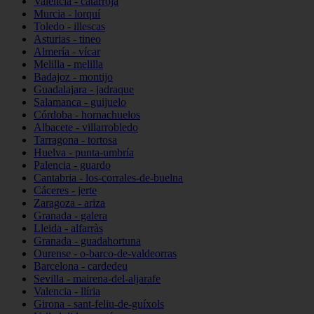
Valencia - catarroja
Murcia - lorquí
Toledo - illescas
Asturias - tineo
Almería - vícar
Melilla - melilla
Badajoz - montijo
Guadalajara - jadraque
Salamanca - guijuelo
Córdoba - hornachuelos
Albacete - villarrobledo
Tarragona - tortosa
Huelva - punta-umbría
Palencia - guardo
Cantabria - los-corrales-de-buelna
Cáceres - jerte
Zaragoza - ariza
Granada - galera
Lleida - alfarràs
Granada - guadahortuna
Ourense - o-barco-de-valdeorras
Barcelona - cardedeu
Sevilla - mairena-del-aljarafe
Valencia - llíria
Girona - sant-feliu-de-guíxols