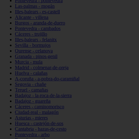
Pontevedra - pontevedra
Las-palmas - mogán
Illes-balears - es-castell
Alicante - villena
Burgos - aranda-de-duero
Pontevedra - cambados
Cáceres - trujillo
Illes-balears - felanitx
Sevilla - bormujos
Ourense - celanova
Granada - pinos-genil
Murcia - mula
Madrid - colmenar-de-oreja
Huelva - calañas
A-coruña - a-pobra-do-caramiñal
Segovia - chañe
Teruel - camañas
Badajoz - la-roca-de-la-sierra
Badajoz - guareña
Cáceres - caminomorisco
Ciudad-real - malagón
Asturias - mieres
Huesca - castejón-de-sos
Cantabria - hazas-de-cesto
Pontevedra - arbo