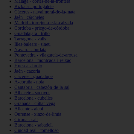
Málaga - cortes-de-la-frontera
Bizkaia - portugalete
Cáceres - navalmoral-de-la-mata
Jaén - cárcheles
Madrid - torrejón-de-la-calzada
Córdoba - priego-de-córdoba
Guadalajara - trillo
Tarragona - valls
Illes-balears - sineu
Navarra - burlata
Pontevedra - vilagarcía-de-arousa
Barcelona - montcada-i-reixac
Huesca - broto
Jaén - cazorla
Cáceres - guadalupe
A-coruña - noia
Cantabria - cabezón-de-la-sal
Albacete - socovos
Barcelona - cubelles
Granada - cúllar-vega
Alicante - alcoi
Ourense - xinzo-de-limia
Girona - salt
Barcelona - sabadell
Ciudad-real - tomelloso