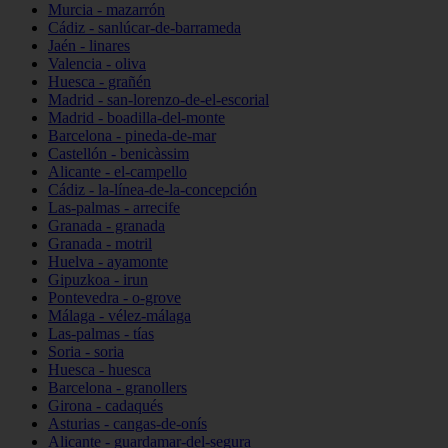
Murcia - mazarrón
Cádiz - sanlúcar-de-barrameda
Jaén - linares
Valencia - oliva
Huesca - grañén
Madrid - san-lorenzo-de-el-escorial
Madrid - boadilla-del-monte
Barcelona - pineda-de-mar
Castellón - benicàssim
Alicante - el-campello
Cádiz - la-línea-de-la-concepción
Las-palmas - arrecife
Granada - granada
Granada - motril
Huelva - ayamonte
Gipuzkoa - irun
Pontevedra - o-grove
Málaga - vélez-málaga
Las-palmas - tías
Soria - soria
Huesca - huesca
Barcelona - granollers
Girona - cadaqués
Asturias - cangas-de-onís
Alicante - guardamar-del-segura