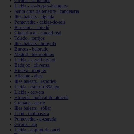
Girona - cantallops
Lleida - les-borges-blanques
Santa-cruz-de-tenerife - candelaria
Illes-balears - algaida
Pontevedra - caldas-de-reis
Barcelona - torelló
Ciudad-real - ciudad-real
Toledo - torrijos
Illes-balears - bunyola
Burgos - belorado
Madrid - los-molinos
Lleida - la-vall-de-boí
Badajoz - olivenza
Huelva - moguer
Alicante - altea
Illes-balears - esporles
Lleida - esterri-d39àneu
Lleida - cervera
Almería - huércal-de-almería
Granada - atarfe
Illes-balears - sóller
León - molinaseca
Pontevedra - a-estrada
Girona - alp
Lleida - el-pont-de-suert