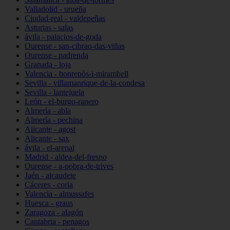
Valladolid - urueña
Ciudad-real - valdepeñas
Asturias - salas
ávila - palacios-de-goda
Ourense - san-cibrao-das-viñas
Ourense - padrenda
Granada - loja
Valencia - bonrepòs-i-mirambell
Sevilla - villamanrique-de-la-condesa
Sevilla - lantejuela
León - el-burgo-ranero
Almería - abla
Almería - pechina
Alicante - agost
Alicante - sax
ávila - el-arenal
Madrid - aldea-del-fresno
Ourense - a-pobra-de-trives
Jaén - alcaudete
Cáceres - coria
Valencia - almussafes
Huesca - graus
Zaragoza - alagón
Cantabria - penagos