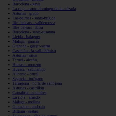
Barcelona - gavà
La-rioja - santo-domingo-de-la-calzada
Asturias - grado
Las-palmas - santa-brígida
Illes-balears - valldemossa
Illes-balears - ibiza
Barcelona - santa-susanna
Lleida - balaguer
Málaga - gaucín
Granada - güejar-sierra
Castellón - la-vall-d39uixó
Asturias - siero
Teruel - alcañiz
Huesca - monzón
Huesca - sabiñánigo
Alicante - catral
Segovia - turégano
Tarragona - horta-de-sant-joan
Asturias - castrillón
Cantabria - colindres
La-rioja - arnedo
Málaga - mollina
Gipuzkoa - andoain
Bizkaia - sestao
Salamanca - alba-de-tormes