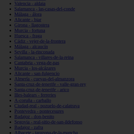
Valencia - aldaia
Salamanca - las-casas-del-conde
Málaga - álora
Alicante - biar
Girona - llagostera
Murcia - fortuna
Huesca - fraga
Cádiz - vejer-de-la-frontera
Málaga - alcaucín
Sevilla - la-rinconada
Salamanca - villares-de-la-reina
Cantabria - vega-de-pas
Murcia - los-alcázares
Alicante - san-fulgencio
Almería - cuevas-del-almanzora
Santa-cruz-de-tenerife - valle-gran-rey
Santa-cruz-de-tenerife - arico
Illes-balears - ferreries
A-coruña - carballo
Ciudad-real - pozuelo-de-calatrava
Pontevedra - pontecesures
Badajoz - don-benito
Segovia - real-sitio-de-san-ildefonso
Badajoz - zafra
Albacete - tarazona-de-la-mancha