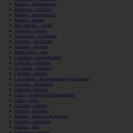
Málaga - benalmádena
Zaragoza - cariñena
Málaga - torremolinos
Murcia - abarán
Illes-balears - calvià
Asturias - oviedo
Tarragona - montblanc
Alicante - benidorm
Alicante - alicante
Pontevedra - vigo
Gipuzkoa - san-sebastián
Córdoba - córdoba
A-coruña - betanzos
Córdoba - iznájar
Las-palmas - las-palmas-de-gran-canaria
Granada - almuñécar
Almería - mojácar
Cádiz - el-puerto-de-santa-maría
Cádiz - tarifa
Alicante - teulada
Huesca - barbastro
Málaga - alhaurín-de-la-torre
Cáceres - plasencia
Huesca - jaca
Gipuzkoa - zarautz