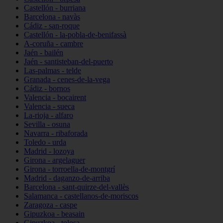
Castellón - burriana
Barcelona - navàs
Cádiz - san-roque
Castellón - la-pobla-de-benifassà
A-coruña - cambre
Jaén - bailén
Jaén - santisteban-del-puerto
Las-palmas - telde
Granada - cenes-de-la-vega
Cádiz - bornos
Valencia - bocairent
Valencia - sueca
La-rioja - alfaro
Sevilla - osuna
Navarra - ribaforada
Toledo - urda
Madrid - lozoya
Girona - argelaguer
Girona - torroella-de-montgrí
Madrid - daganzo-de-arriba
Barcelona - sant-quirze-del-vallès
Salamanca - castellanos-de-moriscos
Zaragoza - caspe
Gipuzkoa - beasain
Gipuzkoa - tolosa