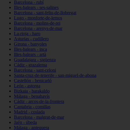
Barcelona - rubí
Illes-balears - ses-salines
Barcelona - sant-feliu-de-llobregat
Lugo - monforte-de-lemos
Barcelona - molins-de-rei
Barcelona - arenys-de-mar
La-rioja - haro
Asturias - cudillero
Girona - banyoles
Illes-balears - inca
Illes-balears - artà
Guadalajara - sigüenza
Cádiz - grazalema
Barcelona - sant-celoni
Santa-cruz-de-tenerife - san-miguel-de-abona
Castellón - benicarló
León - astorga
Bizkaia - barakaldo
Málaga - benahavís
Cádiz - arcos-de-la-frontera
Cantabria - comillas
Madrid - coslada
Barcelona - malgrat-de-mar
Jaén - úbeda
Málaga - antequera