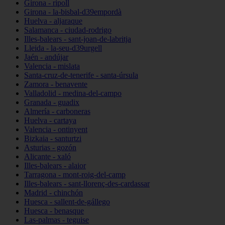
Girona - ripoll
Girona - la-bisbal-d39empordà
Huelva - aljaraque
Salamanca - ciudad-rodrigo
Illes-balears - sant-joan-de-labritja
Lleida - la-seu-d39urgell
Jaén - andújar
Valencia - mislata
Santa-cruz-de-tenerife - santa-úrsula
Zamora - benavente
Valladolid - medina-del-campo
Granada - guadix
Almería - carboneras
Huelva - cartaya
Valencia - ontinyent
Bizkaia - santurtzi
Asturias - gozón
Alicante - xaló
Illes-balears - alaior
Tarragona - mont-roig-del-camp
Illes-balears - sant-llorenç-des-cardassar
Madrid - chinchón
Huesca - sallent-de-gállego
Huesca - benasque
Las-palmas - teguise