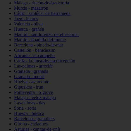
Málaga - rincón-de-la-victoria
Murcia - mazarrón
Cádiz - sanlúcar-de-barrameda
Jaén - linares
Valencia - oliva
Huesca - grañén
Madrid - san-lorenzo-de-el-escorial
Madrid - boadilla-del-monte
Barcelona - pineda-de-mar
Castellón - benicàssim
Alicante - el-campello
Cádiz - la-línea-de-la-concepción
Las-palmas - arrecife
Granada - granada
Granada - motril
Huelva - ayamonte
Gipuzkoa - irun
Pontevedra - o-grove
Málaga - vélez-málaga
Las-palmas - tías
Soria - soria
Huesca - huesca
Barcelona - granollers
Girona - cadaqués
Asturias - cangas-de-onís