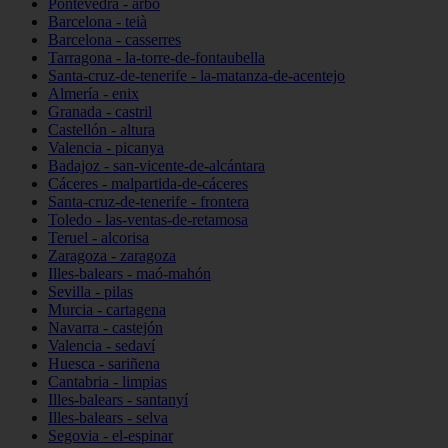
Pontevedra - arbo
Barcelona - teià
Barcelona - casserres
Tarragona - la-torre-de-fontaubella
Santa-cruz-de-tenerife - la-matanza-de-acentejo
Almería - enix
Granada - castril
Castellón - altura
Valencia - picanya
Badajoz - san-vicente-de-alcántara
Cáceres - malpartida-de-cáceres
Santa-cruz-de-tenerife - frontera
Toledo - las-ventas-de-retamosa
Teruel - alcorisa
Zaragoza - zaragoza
Illes-balears - maó-mahón
Sevilla - pilas
Murcia - cartagena
Navarra - castejón
Valencia - sedaví
Huesca - sariñena
Cantabria - limpias
Illes-balears - santanyí
Illes-balears - selva
Segovia - el-espinar