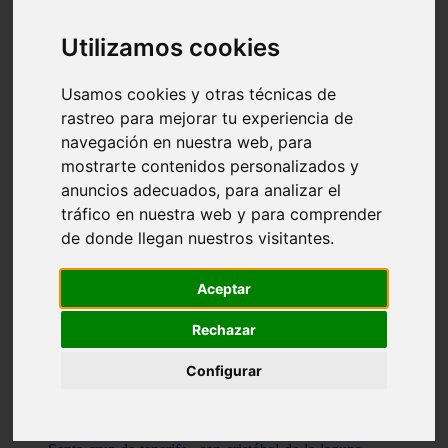
Illes-balears - capdepera
Valencia - valencia
Utilizamos cookies
Málaga - nerja
Girona - blanes
A-coruña - santiago-de-compostela
Usamos cookies y otras técnicas de
Málaga - marbella
rastreo para mejorar tu experiencia de
Tarragona - tarragona
navegación en nuestra web, para
Asturias - gijón
Girona - figueres
mostrarte contenidos personalizados y
Alicante - santa-pola
anuncios adecuados, para analizar el
Madrid - leganés
tráfico en nuestra web y para comprender
Almería - roquetas-de-mar
Girona - tossa-de-mar
de donde llegan nuestros visitantes.
Barcelona - sant-cugat-del-vallès
Alicante - l39alfàs-del-pi
Barcelona - vilanova-i-la-geltrú
Aceptar
Illes-balears - alcúdia
Castellón - peñíscola
Rechazar
Barcelona - mataró
ávila - ávila
Configurar
Illes-balears - sant-antoni-de-portmany
Illes-balears - sant-josep-de-sa-talaia
Tarragona - reus
Barcelona - badalona