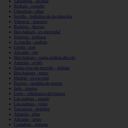
Tarragona - alcanar
Bizkaia - erandio
Gipuzkoa - eibar
Sevilla - bollullos-de-la-mitación
Valencia - manises
Badajoz - llerena
Illes-balears - es-mercadal
Segovia - pedraza
A-coruña - padrón
Lleida - sort
Alicante - elx
Illes-balears - santa-eulària-des-riu
Asturias - avilés
Santa-cruz-de-tenerife - güímar
Illes-balears - muro
Madrid - el-escorial
Burgos - medina-de-pomar
Jaén - martos
León - villafranca-del-bierzo
Las-palmas - agaete
Las-palmas - yaiza
Tarragona - deltebre
Almería - níjar
Alicante - pego
Cantabria - reinosa