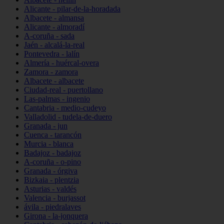
Alicante - pilar-de-la-horadada
Albacete - almansa
Alicante - almoradí
A-coruña - sada
Jaén - alcalá-la-real
Pontevedra - lalín
Almería - huércal-overa
Zamora - zamora
Albacete - albacete
Ciudad-real - puertollano
Las-palmas - ingenio
Cantabria - medio-cudeyo
Valladolid - tudela-de-duero
Granada - jun
Cuenca - tarancón
Murcia - blanca
Badajoz - badajoz
A-coruña - o-pino
Granada - órgiva
Bizkaia - plentzia
Asturias - valdés
Valencia - burjassot
ávila - piedralaves
Girona - la-jonquera