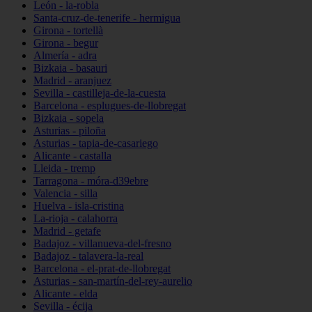
León - la-robla
Santa-cruz-de-tenerife - hermigua
Girona - tortellà
Girona - begur
Almería - adra
Bizkaia - basauri
Madrid - aranjuez
Sevilla - castilleja-de-la-cuesta
Barcelona - esplugues-de-llobregat
Bizkaia - sopela
Asturias - piloña
Asturias - tapia-de-casariego
Alicante - castalla
Lleida - tremp
Tarragona - móra-d39ebre
Valencia - silla
Huelva - isla-cristina
La-rioja - calahorra
Madrid - getafe
Badajoz - villanueva-del-fresno
Badajoz - talavera-la-real
Barcelona - el-prat-de-llobregat
Asturias - san-martín-del-rey-aurelio
Alicante - elda
Sevilla - écija