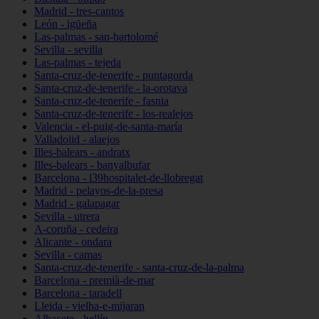
Madrid - tres-cantos
León - igüeña
Las-palmas - san-bartolomé
Sevilla - sevilla
Las-palmas - tejeda
Santa-cruz-de-tenerife - puntagorda
Santa-cruz-de-tenerife - la-orotava
Santa-cruz-de-tenerife - fasnia
Santa-cruz-de-tenerife - los-realejos
Valencia - el-puig-de-santa-maría
Valladolid - alaejos
Illes-balears - andratx
Illes-balears - banyalbufar
Barcelona - l39hospitalet-de-llobregat
Madrid - pelayos-de-la-presa
Madrid - galapagar
Sevilla - utrera
A-coruña - cedeira
Alicante - ondara
Sevilla - camas
Santa-cruz-de-tenerife - santa-cruz-de-la-palma
Barcelona - premià-de-mar
Barcelona - taradell
Lleida - vielha-e-mijaran
Albacete - hellín