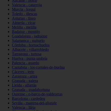
Alicante - polop
Valencia - catarroja
Murcia - lorquí
Toledo - illescas
Asturias - tineo
Almería - vícar
Melilla - melilla
Badajoz - montijo
Guadalajara - jadraque
Salamanca - guijuelo
Córdoba - hornachuelos
Albacete - villarrobledo
Tarragona - tortosa
Huelva - punta-umbría
Palencia - guardo
Cantabria - los-corrales-de-buelna
Cáceres - jerte
Zaragoza - ariza
Granada - galera
Lleida - alfarràs
Granada - guadahortuna
Ourense - o-barco-de-valdeorras
Barcelona - cardedeu
Sevilla - mairena-del-aljarafe
Valencia - llíria