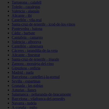
Tarragona - calafell
Toledo - cazalegas
Valencia - alaquàs
Alicante - ibi
Castellón - vila-real
Santa-cruz-de-tenerife - icod-de-los-vinos
Pontevedra - baiona
Cádiz - barbate
Cantabria - camargo
Valencia - alboraya
Castellón - almenara
Cáceres - jarandilla-de-la-vera
Alicante - finestrat
Santa-cruz-de-tenerife - tijarafe
Zamora - moraleja-del-vino
Gipuzkoa - ordizia
Madrid - parla
Barcelona - castellet-i-la-gornal
Sevilla - espartinas
Granada - las-gabias
Asturias - llanes
Salamanca - peñaranda-de-bracamonte
Barcelona - vilafranca-del-penedès
Navarra - tudela
A-coruña - miño