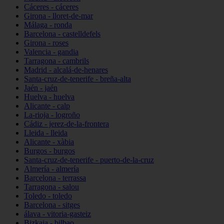
Cáceres - cáceres
Girona - lloret-de-mar
Málaga - ronda
Barcelona - castelldefels
Girona - roses
Valencia - gandia
Tarragona - cambrils
Madrid - alcalá-de-henares
Santa-cruz-de-tenerife - breña-alta
Jaén - jaén
Huelva - huelva
Alicante - calp
La-rioja - logroño
Cádiz - jerez-de-la-frontera
Lleida - lleida
Alicante - xàbia
Burgos - burgos
Santa-cruz-de-tenerife - puerto-de-la-cruz
Almería - almería
Barcelona - terrassa
Tarragona - salou
Toledo - toledo
Barcelona - sitges
álava - vitoria-gasteiz
Bizkaia - bilbao