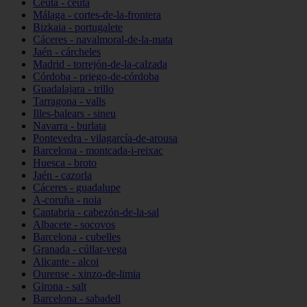
Ceuta - ceuta
Málaga - cortes-de-la-frontera
Bizkaia - portugalete
Cáceres - navalmoral-de-la-mata
Jaén - cárcheles
Madrid - torrejón-de-la-calzada
Córdoba - priego-de-córdoba
Guadalajara - trillo
Tarragona - valls
Illes-balears - sineu
Navarra - burlata
Pontevedra - vilagarcía-de-arousa
Barcelona - montcada-i-reixac
Huesca - broto
Jaén - cazorla
Cáceres - guadalupe
A-coruña - noia
Cantabria - cabezón-de-la-sal
Albacete - socovos
Barcelona - cubelles
Granada - cúllar-vega
Alicante - alcoi
Ourense - xinzo-de-limia
Girona - salt
Barcelona - sabadell