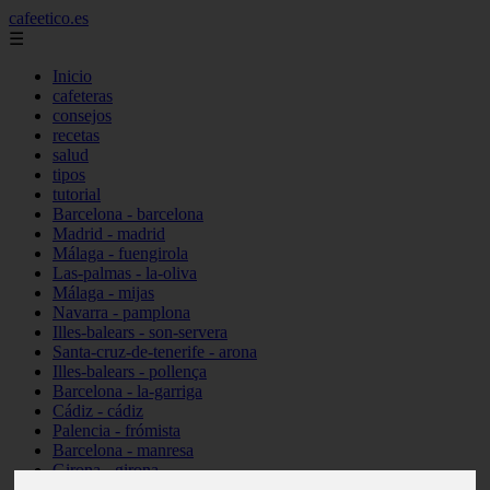
cafeetico.es
☰
Inicio
cafeteras
consejos
recetas
salud
tipos
tutorial
Barcelona - barcelona
Madrid - madrid
Málaga - fuengirola
Las-palmas - la-oliva
Málaga - mijas
Navarra - pamplona
Illes-balears - son-servera
Santa-cruz-de-tenerife - arona
Illes-balears - pollença
Barcelona - la-garriga
Cádiz - cádiz
Palencia - frómista
Barcelona - manresa
Girona - girona
Castellón - vinaròs