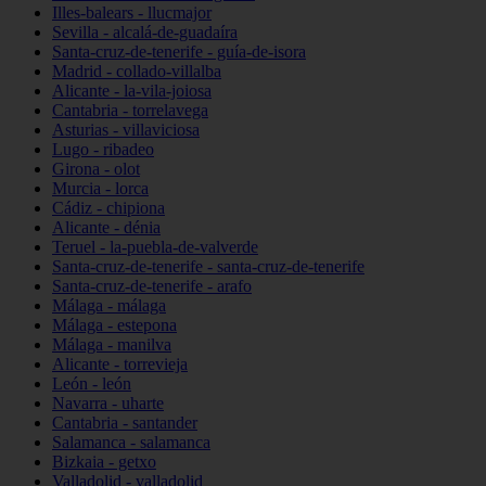
Illes-balears - llucmajor
Sevilla - alcalá-de-guadaíra
Santa-cruz-de-tenerife - guía-de-isora
Madrid - collado-villalba
Alicante - la-vila-joiosa
Cantabria - torrelavega
Asturias - villaviciosa
Lugo - ribadeo
Girona - olot
Murcia - lorca
Cádiz - chipiona
Alicante - dénia
Teruel - la-puebla-de-valverde
Santa-cruz-de-tenerife - santa-cruz-de-tenerife
Santa-cruz-de-tenerife - arafo
Málaga - málaga
Málaga - estepona
Málaga - manilva
Alicante - torrevieja
León - león
Navarra - uharte
Cantabria - santander
Salamanca - salamanca
Bizkaia - getxo
Valladolid - valladolid