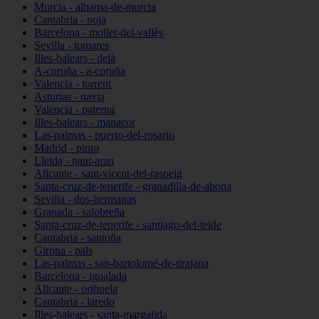
Murcia - alhama-de-murcia
Cantabria - noja
Barcelona - mollet-del-vallès
Sevilla - tomares
Illes-balears - deià
A-coruña - a-coruña
Valencia - torrent
Asturias - navia
Valencia - paterna
Illes-balears - manacor
Las-palmas - puerto-del-rosario
Madrid - pinto
Lleida - naut-aran
Alicante - sant-vicent-del-raspeig
Santa-cruz-de-tenerife - granadilla-de-abona
Sevilla - dos-hermanas
Granada - salobreña
Santa-cruz-de-tenerife - santiago-del-teide
Cantabria - santoña
Girona - pals
Las-palmas - san-bartolomé-de-tirajana
Barcelona - igualada
Alicante - orihuela
Cantabria - laredo
Illes-balears - santa-margalida