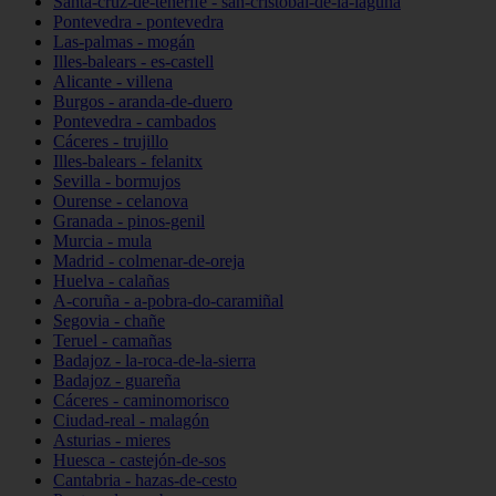
Santa-cruz-de-tenerife - san-cristóbal-de-la-laguna
Pontevedra - pontevedra
Las-palmas - mogán
Illes-balears - es-castell
Alicante - villena
Burgos - aranda-de-duero
Pontevedra - cambados
Cáceres - trujillo
Illes-balears - felanitx
Sevilla - bormujos
Ourense - celanova
Granada - pinos-genil
Murcia - mula
Madrid - colmenar-de-oreja
Huelva - calañas
A-coruña - a-pobra-do-caramiñal
Segovia - chañe
Teruel - camañas
Badajoz - la-roca-de-la-sierra
Badajoz - guareña
Cáceres - caminomorisco
Ciudad-real - malagón
Asturias - mieres
Huesca - castejón-de-sos
Cantabria - hazas-de-cesto