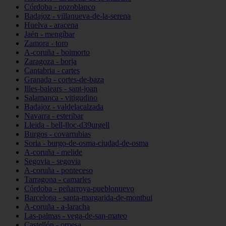
Córdoba - pozoblanco
Badajoz - villanueva-de-la-serena
Huelva - aracena
Jaén - mengíbar
Zamora - toro
A-coruña - boimorto
Zaragoza - borja
Cantabria - cartes
Granada - cortes-de-baza
Illes-balears - sant-joan
Salamanca - vitigudino
Badajoz - valdelacalzada
Navarra - esteribar
Lleida - bell-lloc-d39urgell
Burgos - covarrubias
Soria - burgo-de-osma-ciudad-de-osma
A-coruña - melide
Segovia - segovia
A-coruña - ponteceso
Tarragona - camarles
Córdoba - peñarroya-pueblonuevo
Barcelona - santa-margarida-de-montbui
A-coruña - a-laracha
Las-palmas - vega-de-san-mateo
Castellón - orpesa