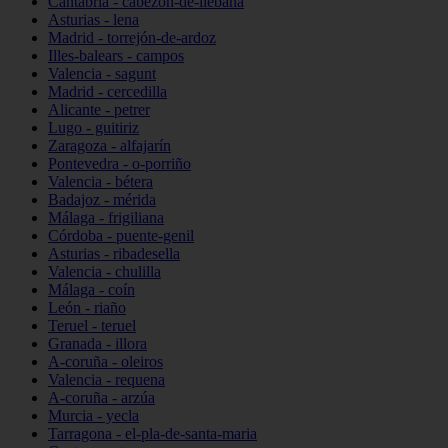
Cantabria - cabezón-de-liébana
Asturias - lena
Madrid - torrejón-de-ardoz
Illes-balears - campos
Valencia - sagunt
Madrid - cercedilla
Alicante - petrer
Lugo - guitiriz
Zaragoza - alfajarín
Pontevedra - o-porriño
Valencia - bétera
Badajoz - mérida
Málaga - frigiliana
Córdoba - puente-genil
Asturias - ribadesella
Valencia - chulilla
Málaga - coín
León - riaño
Teruel - teruel
Granada - illora
A-coruña - oleiros
Valencia - requena
A-coruña - arzúa
Murcia - yecla
Tarragona - el-pla-de-santa-maria