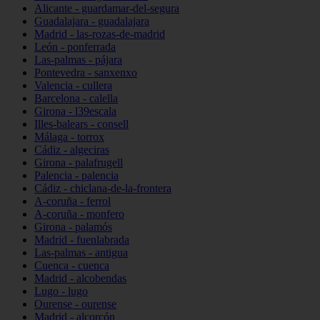
Alicante - guardamar-del-segura
Guadalajara - guadalajara
Madrid - las-rozas-de-madrid
León - ponferrada
Las-palmas - pájara
Pontevedra - sanxenxo
Valencia - cullera
Barcelona - calella
Girona - l39escala
Illes-balears - consell
Málaga - torrox
Cádiz - algeciras
Girona - palafrugell
Palencia - palencia
Cádiz - chiclana-de-la-frontera
A-coruña - ferrol
A-coruña - monfero
Girona - palamós
Madrid - fuenlabrada
Las-palmas - antigua
Cuenca - cuenca
Madrid - alcobendas
Lugo - lugo
Ourense - ourense
Madrid - alcorcón