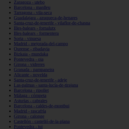
Zaragoza - utebo
Barcelona - manlleu
Tarragona - vila-seca
Guadalajara - azuqueca-de-henares
Santa-cruz-de-tenerife - vilaflor-de-chasna
Illes-balears - fornalutx
Illes-balears - formentera
Soria - vinuesa
Madrid - mejorada-del-campo
Ourense - ribadavia
Bizkaia - mundaka
Pontevedra - oia
Girona - vidreres
Granada - pampaneira
Alicante - novelda
Santa-cruz-de-tenerife - adeje
Las-palmas - santa-lucía-de-tirajana
Barcelona - ripollet
Málaga - cómpeta
Asturias - cabrales
Barcelona - caldes-de-montbui
Madrid - rascafría
Girona - calonge
Castellón - castelló-de-la-plana
Pontevedra - tui