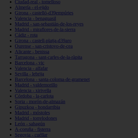
Ciudad-real - tomelloso
Almería - el-ejido
Girona - castelló-d39empúries
Valencia - benaguasil
Madrid - san-sebastián-de-los-reyes
Madrid - miraflores-de-la-sierra
Cádiz - rota
Girona - castell-platja-d39aro
Ourense - san-cristovo-de-cea
Alicante - benissa
Tarragona - sant-carles-de-la-ràpita
Barcelona - vic
Valencia - alfafar
Sevilla - lebrija
Barcelona - santa-coloma-de-gramenet
Madrid - valdemorillo
Valencia - xirivella
Córdoba - la-carlota
Soria - morón-de-almazán
Gipuzkoa - hondarribia
Madrid - móstoles
Madrid - torrelodones
León - sahagún
A-coruña - fisterra
Segovia - cuéllar