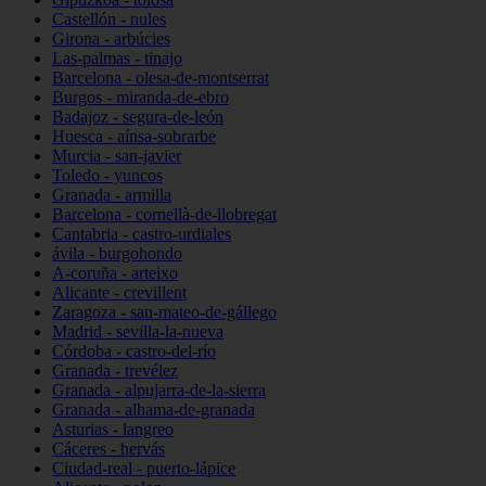
Castellón - nules
Girona - arbúcies
Las-palmas - tinajo
Barcelona - olesa-de-montserrat
Burgos - miranda-de-ebro
Badajoz - segura-de-león
Huesca - aínsa-sobrarbe
Murcia - san-javier
Toledo - yuncos
Granada - armilla
Barcelona - cornellà-de-llobregat
Cantabria - castro-urdiales
ávila - burgohondo
A-coruña - arteixo
Alicante - crevillent
Zaragoza - san-mateo-de-gállego
Madrid - sevilla-la-nueva
Córdoba - castro-del-río
Granada - trevélez
Granada - alpujarra-de-la-sierra
Granada - alhama-de-granada
Asturias - langreo
Cáceres - hervás
Ciudad-real - puerto-lápice