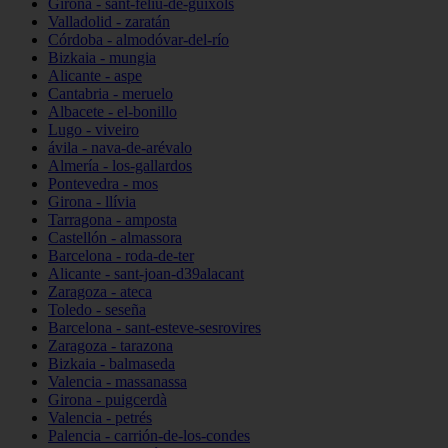
Girona - sant-feliu-de-guíxols
Valladolid - zaratán
Córdoba - almodóvar-del-río
Bizkaia - mungia
Alicante - aspe
Cantabria - meruelo
Albacete - el-bonillo
Lugo - viveiro
ávila - nava-de-arévalo
Almería - los-gallardos
Pontevedra - mos
Girona - llívia
Tarragona - amposta
Castellón - almassora
Barcelona - roda-de-ter
Alicante - sant-joan-d39alacant
Zaragoza - ateca
Toledo - seseña
Barcelona - sant-esteve-sesrovires
Zaragoza - tarazona
Bizkaia - balmaseda
Valencia - massanassa
Girona - puigcerdà
Valencia - petrés
Palencia - carrión-de-los-condes