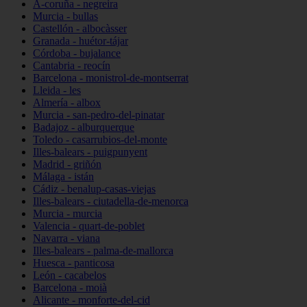
A-coruña - negreira
Murcia - bullas
Castellón - albocàsser
Granada - huétor-tájar
Córdoba - bujalance
Cantabria - reocín
Barcelona - monistrol-de-montserrat
Lleida - les
Almería - albox
Murcia - san-pedro-del-pinatar
Badajoz - alburquerque
Toledo - casarrubios-del-monte
Illes-balears - puigpunyent
Madrid - griñón
Málaga - istán
Cádiz - benalup-casas-viejas
Illes-balears - ciutadella-de-menorca
Murcia - murcia
Valencia - quart-de-poblet
Navarra - viana
Illes-balears - palma-de-mallorca
Huesca - panticosa
León - cacabelos
Barcelona - moià
Alicante - monforte-del-cid