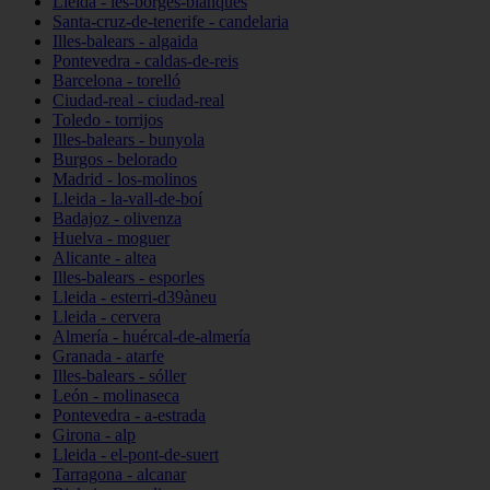
Lleida - les-borges-blanques
Santa-cruz-de-tenerife - candelaria
Illes-balears - algaida
Pontevedra - caldas-de-reis
Barcelona - torelló
Ciudad-real - ciudad-real
Toledo - torrijos
Illes-balears - bunyola
Burgos - belorado
Madrid - los-molinos
Lleida - la-vall-de-boí
Badajoz - olivenza
Huelva - moguer
Alicante - altea
Illes-balears - esporles
Lleida - esterri-d39àneu
Lleida - cervera
Almería - huércal-de-almería
Granada - atarfe
Illes-balears - sóller
León - molinaseca
Pontevedra - a-estrada
Girona - alp
Lleida - el-pont-de-suert
Tarragona - alcanar