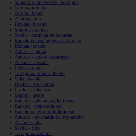
Santa-cruz-de-tenerife - hermigua
Girona - tortellà
Girona - begur
Almería - adra
Bizkaia - basauri
Madrid - aranjuez
Sevilla - castilleja-de-la-cuesta
Barcelona - esplugues-de-llobregat
Bizkaia - sopela
Asturias - piloña
Asturias - tapia-de-casariego
Alicante - castalla
Lleida - tremp
Tarragona - móra-d39ebre
Valencia - silla
Huelva - isla-cristina
La-rioja - calahorra
Madrid - getafe
Badajoz - villanueva-del-fresno
Badajoz - talavera-la-real
Barcelona - el-prat-de-llobregat
Asturias - san-martín-del-rey-aurelio
Alicante - elda
Sevilla - écija
Tarragona - calafell