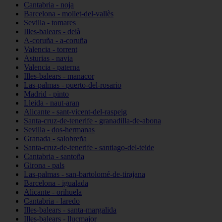
Cantabria - noja
Barcelona - mollet-del-vallès
Sevilla - tomares
Illes-balears - deià
A-coruña - a-coruña
Valencia - torrent
Asturias - navia
Valencia - paterna
Illes-balears - manacor
Las-palmas - puerto-del-rosario
Madrid - pinto
Lleida - naut-aran
Alicante - sant-vicent-del-raspeig
Santa-cruz-de-tenerife - granadilla-de-abona
Sevilla - dos-hermanas
Granada - salobreña
Santa-cruz-de-tenerife - santiago-del-teide
Cantabria - santoña
Girona - pals
Las-palmas - san-bartolomé-de-tirajana
Barcelona - igualada
Alicante - orihuela
Cantabria - laredo
Illes-balears - santa-margalida
Illes-balears - llucmajor