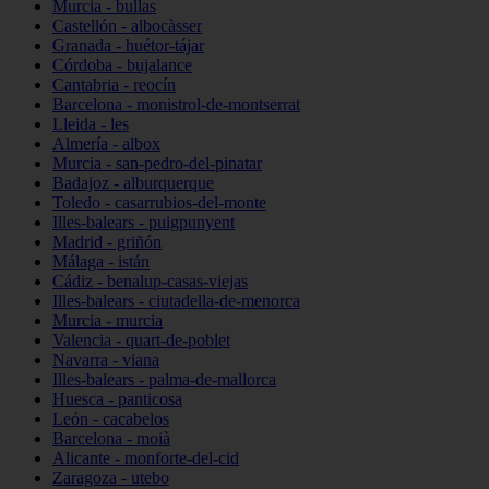
Murcia - bullas
Castellón - albocàsser
Granada - huétor-tájar
Córdoba - bujalance
Cantabria - reocín
Barcelona - monistrol-de-montserrat
Lleida - les
Almería - albox
Murcia - san-pedro-del-pinatar
Badajoz - alburquerque
Toledo - casarrubios-del-monte
Illes-balears - puigpunyent
Madrid - griñón
Málaga - istán
Cádiz - benalup-casas-viejas
Illes-balears - ciutadella-de-menorca
Murcia - murcia
Valencia - quart-de-poblet
Navarra - viana
Illes-balears - palma-de-mallorca
Huesca - panticosa
León - cacabelos
Barcelona - moià
Alicante - monforte-del-cid
Zaragoza - utebo