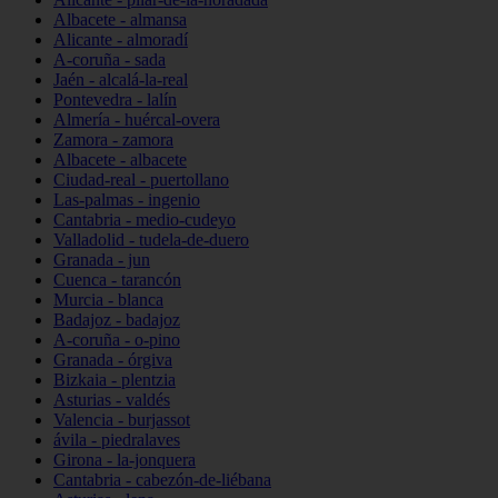
Albacete - almansa
Alicante - almoradí
A-coruña - sada
Jaén - alcalá-la-real
Pontevedra - lalín
Almería - huércal-overa
Zamora - zamora
Albacete - albacete
Ciudad-real - puertollano
Las-palmas - ingenio
Cantabria - medio-cudeyo
Valladolid - tudela-de-duero
Granada - jun
Cuenca - tarancón
Murcia - blanca
Badajoz - badajoz
A-coruña - o-pino
Granada - órgiva
Bizkaia - plentzia
Asturias - valdés
Valencia - burjassot
ávila - piedralaves
Girona - la-jonquera
Cantabria - cabezón-de-liébana