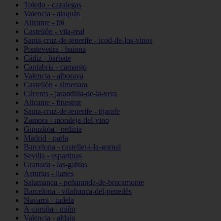
Toledo - cazalegas
Valencia - alaquàs
Alicante - ibi
Castellón - vila-real
Santa-cruz-de-tenerife - icod-de-los-vinos
Pontevedra - baiona
Cádiz - barbate
Cantabria - camargo
Valencia - alboraya
Castellón - almenara
Cáceres - jarandilla-de-la-vera
Alicante - finestrat
Santa-cruz-de-tenerife - tijarafe
Zamora - moraleja-del-vino
Gipuzkoa - ordizia
Madrid - parla
Barcelona - castellet-i-la-gornal
Sevilla - espartinas
Granada - las-gabias
Asturias - llanes
Salamanca - peñaranda-de-bracamonte
Barcelona - vilafranca-del-penedès
Navarra - tudela
A-coruña - miño
Valencia - aldaia