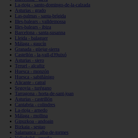
La-rioja - santo-domingo-de-la-calzada
Asturias - grado
Las-palmas - santa-brígida
Illes-balears - valldemossa
Illes-balears - ibiza
Barcelona - santa-susanna
Lleida - balaguer
Málaga - gaucín
Granada - güejar-sierra
Castellón - la-vall-d39uixó
Asturias - siero
Teruel - alcañiz
Huesca - monzón
Huesca - sabiñánigo
Alicante - catral
Segovia - turégano
Tarragona - horta-de-sant-joan
Asturias - castrillón
Cantabria - colindres
La-rioja - arnedo
Málaga - mollina
Gipuzkoa - andoain
Bizkaia - sestao
Salamanca - alba-de-tormes
Valladolid - urueña