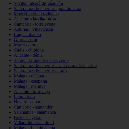
Sevilla - alcalá-de-guadaíra
Santa-cruz-de-tenerife - guía-de-isora
Madrid - collado-villalba
Alicante - la-vila-joiosa
Cantabria - torrelavega
Asturias - villaviciosa
Lugo - ribadeo
Girona - olot
Murcia - lorca
Cádiz - chipiona
Alicante - dénia
Teruel - la-puebla-de-valverde
Santa-cruz-de-tenerife - santa-cruz-de-tenerife
Santa-cruz-de-tenerife - arafo
Málaga - málaga
Málaga - estepona
Málaga - manilva
Alicante - torrevieja
León - león
Navarra - uharte
Cantabria - santander
Salamanca - salamanca
Bizkaia - getxo
Valladolid - valladolid
Málaga - benalmádena