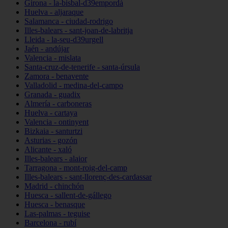
Girona - la-bisbal-d39empordà
Huelva - aljaraque
Salamanca - ciudad-rodrigo
Illes-balears - sant-joan-de-labritja
Lleida - la-seu-d39urgell
Jaén - andújar
Valencia - mislata
Santa-cruz-de-tenerife - santa-úrsula
Zamora - benavente
Valladolid - medina-del-campo
Granada - guadix
Almería - carboneras
Huelva - cartaya
Valencia - ontinyent
Bizkaia - santurtzi
Asturias - gozón
Alicante - xaló
Illes-balears - alaior
Tarragona - mont-roig-del-camp
Illes-balears - sant-llorenç-des-cardassar
Madrid - chinchón
Huesca - sallent-de-gállego
Huesca - benasque
Las-palmas - teguise
Barcelona - rubí