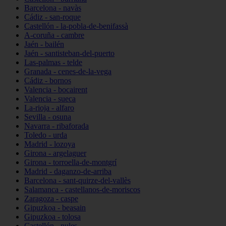
Barcelona - navàs
Cádiz - san-roque
Castellón - la-pobla-de-benifassà
A-coruña - cambre
Jaén - bailén
Jaén - santisteban-del-puerto
Las-palmas - telde
Granada - cenes-de-la-vega
Cádiz - bornos
Valencia - bocairent
Valencia - sueca
La-rioja - alfaro
Sevilla - osuna
Navarra - ribaforada
Toledo - urda
Madrid - lozoya
Girona - argelaguer
Girona - torroella-de-montgrí
Madrid - daganzo-de-arriba
Barcelona - sant-quirze-del-vallès
Salamanca - castellanos-de-moriscos
Zaragoza - caspe
Gipuzkoa - beasain
Gipuzkoa - tolosa
Castellón - nules