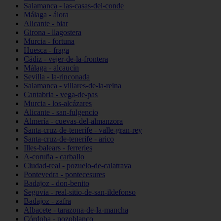
Salamanca - las-casas-del-conde
Málaga - álora
Alicante - biar
Girona - llagostera
Murcia - fortuna
Huesca - fraga
Cádiz - vejer-de-la-frontera
Málaga - alcaucín
Sevilla - la-rinconada
Salamanca - villares-de-la-reina
Cantabria - vega-de-pas
Murcia - los-alcázares
Alicante - san-fulgencio
Almería - cuevas-del-almanzora
Santa-cruz-de-tenerife - valle-gran-rey
Santa-cruz-de-tenerife - arico
Illes-balears - ferreries
A-coruña - carballo
Ciudad-real - pozuelo-de-calatrava
Pontevedra - pontecesures
Badajoz - don-benito
Segovia - real-sitio-de-san-ildefonso
Badajoz - zafra
Albacete - tarazona-de-la-mancha
Córdoba - pozoblanco