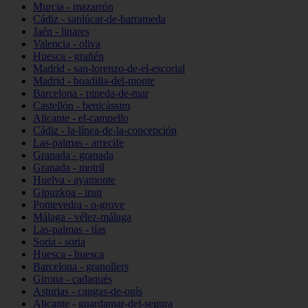
Murcia - mazarrón
Cádiz - sanlúcar-de-barrameda
Jaén - linares
Valencia - oliva
Huesca - grañén
Madrid - san-lorenzo-de-el-escorial
Madrid - boadilla-del-monte
Barcelona - pineda-de-mar
Castellón - benicàssim
Alicante - el-campello
Cádiz - la-línea-de-la-concepción
Las-palmas - arrecife
Granada - granada
Granada - motril
Huelva - ayamonte
Gipuzkoa - irun
Pontevedra - o-grove
Málaga - vélez-málaga
Las-palmas - tías
Soria - soria
Huesca - huesca
Barcelona - granollers
Girona - cadaqués
Asturias - cangas-de-onís
Alicante - guardamar-del-segura