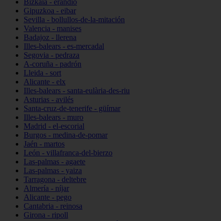
Bizkaia - erandio
Gipuzkoa - eibar
Sevilla - bollullos-de-la-mitación
Valencia - manises
Badajoz - llerena
Illes-balears - es-mercadal
Segovia - pedraza
A-coruña - padrón
Lleida - sort
Alicante - elx
Illes-balears - santa-eulària-des-riu
Asturias - avilés
Santa-cruz-de-tenerife - güímar
Illes-balears - muro
Madrid - el-escorial
Burgos - medina-de-pomar
Jaén - martos
León - villafranca-del-bierzo
Las-palmas - agaete
Las-palmas - yaiza
Tarragona - deltebre
Almería - níjar
Alicante - pego
Cantabria - reinosa
Girona - ripoll