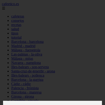
cafeetico.es
☰
cafeteras
consejos
recetas
salud
tipos
tutorial
Barcelona - barcelona
Madrid - madrid
Málaga - fuengirola
Las-palmas - la-oliva
Málaga - mijas
Navarra - pamplona
Illes-balears - son-servera
Santa-cruz-de-tenerife - arona
Illes-balears - pollença
Barcelona - la-garriga
Cádiz - cádiz
Palencia - frómista
Barcelona - manresa
Girona - girona
Castellón - vinaròs
Illes-balears - capdepera