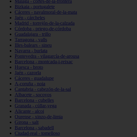
Málaga - cortes-de-la-frontera
Bizkaia - portugalete
Cáceres - navalmoral-de-la-mata
Jaén - cárcheles
Madrid - torrejón-de-la-calzada
Córdoba - priego-de-córdoba
Guadalajara - trillo
Tarragona - valls
Illes-balears - sineu
Navarra - burlata
Pontevedra - vilagarcía-de-arousa
Barcelona - montcada-i-reixac
Huesca - broto
Jaén - cazorla
Cáceres - guadalupe
A-coruña - noia
Cantabria - cabezón-de-la-sal
Albacete - socovos
Barcelona - cubelles
Granada - cúllar-vega
Alicante - alcoi
Ourense - xinzo-de-limia
Girona - salt
Barcelona - sabadell
Ciudad-real - tomelloso