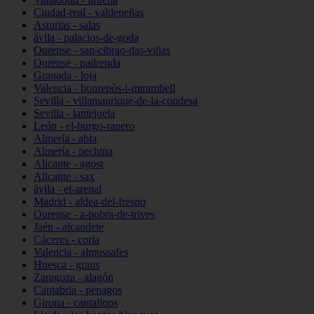
Ciudad-real - valdepeñas
Asturias - salas
ávila - palacios-de-goda
Ourense - san-cibrao-das-viñas
Ourense - padrenda
Granada - loja
Valencia - bonrepòs-i-mirambell
Sevilla - villamanrique-de-la-condesa
Sevilla - lantejuela
León - el-burgo-ranero
Almería - abla
Almería - pechina
Alicante - agost
Alicante - sax
ávila - el-arenal
Madrid - aldea-del-fresno
Ourense - a-pobra-de-trives
Jaén - alcaudete
Cáceres - coria
Valencia - almussafes
Huesca - graus
Zaragoza - alagón
Cantabria - penagos
Girona - cantallops