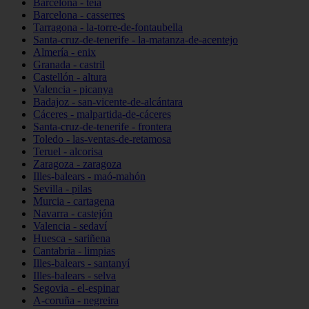
Barcelona - teià
Barcelona - casserres
Tarragona - la-torre-de-fontaubella
Santa-cruz-de-tenerife - la-matanza-de-acentejo
Almería - enix
Granada - castril
Castellón - altura
Valencia - picanya
Badajoz - san-vicente-de-alcántara
Cáceres - malpartida-de-cáceres
Santa-cruz-de-tenerife - frontera
Toledo - las-ventas-de-retamosa
Teruel - alcorisa
Zaragoza - zaragoza
Illes-balears - maó-mahón
Sevilla - pilas
Murcia - cartagena
Navarra - castejón
Valencia - sedaví
Huesca - sariñena
Cantabria - limpias
Illes-balears - santanyí
Illes-balears - selva
Segovia - el-espinar
A-coruña - negreira