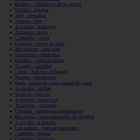
Badajoz - villanueva-de-la-serena
Huelva - aracena
Jaén - mengíbar
Zamora - toro
A-coruña - boimorto
Zaragoza - borja
Cantabria - cartes
Granada - cortes-de-baza
Illes-balears - sant-joan
Salamanca - vitigudino
Badajoz - valdelacalzada
Navarra - esteribar
Lleida - bell-lloc-d39urgell
Burgos - covarrubias
Soria - burgo-de-osma-ciudad-de-osma
A-coruña - melide
Segovia - segovia
A-coruña - ponteceso
Tarragona - camarles
Córdoba - peñarroya-pueblonuevo
Barcelona - santa-margarida-de-montbui
A-coruña - a-laracha
Las-palmas - vega-de-san-mateo
Castellón - orpesa
Castellón - burriana