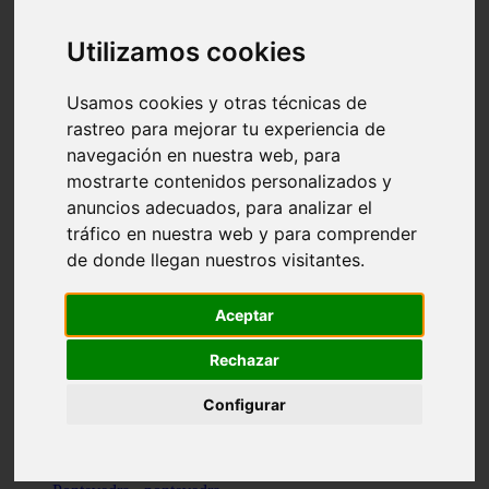
Valencia - valencia
Málaga - nerja
Utilizamos cookies
Girona - blanes
A-coruña - santiago-de-compostela
Málaga - marbella
Usamos cookies y otras técnicas de
Tarragona - tarragona
rastreo para mejorar tu experiencia de
Asturias - gijón
navegación en nuestra web, para
Girona - figueres
Alicante - santa-pola
mostrarte contenidos personalizados y
Madrid - leganés
anuncios adecuados, para analizar el
Almería - roquetas-de-mar
tráfico en nuestra web y para comprender
Girona - tossa-de-mar
Barcelona - sant-cugat-del-vallès
de donde llegan nuestros visitantes.
Alicante - l39alfàs-del-pi
Barcelona - vilanova-i-la-geltrú
Illes-balears - alcúdia
Aceptar
Castellón - peñíscola
Barcelona - mataró
Rechazar
ávila - ávila
Illes-balears - sant-antoni-de-portmany
Configurar
Illes-balears - sant-josep-de-sa-talaia
Tarragona - reus
Barcelona - badalona
Santa-cruz-de-tenerife - san-cristóbal-de-la-laguna