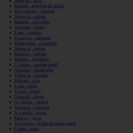
Asturias - lena
Madrid - torrejón-de-ardoz
Illes-balears - campos
Valencia - sagunt
Madrid - cercedilla
Alicante - petrer
Lugo - guitiriz
Zaragoza - alfajarín
Pontevedra - o-porriño
Valencia - bétera
Badajoz - mérida
Málaga - frigiliana
Córdoba - puente-genil
Asturias - ribadesella
Valencia - chulilla
Málaga - coín
León - riaño
Teruel - teruel
Granada - illora
A-coruña - oleiros
Valencia - requena
A-coruña - arzúa
Murcia - yecla
Tarragona - el-pla-de-santa-maria
Ceuta - ceuta