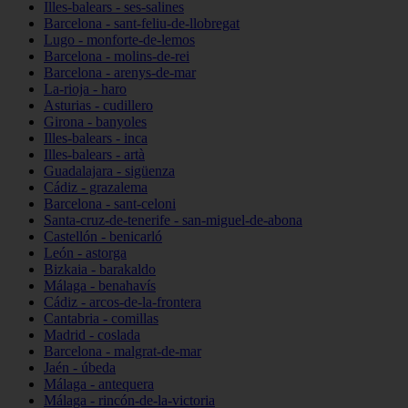
Illes-balears - ses-salines
Barcelona - sant-feliu-de-llobregat
Lugo - monforte-de-lemos
Barcelona - molins-de-rei
Barcelona - arenys-de-mar
La-rioja - haro
Asturias - cudillero
Girona - banyoles
Illes-balears - inca
Illes-balears - artà
Guadalajara - sigüenza
Cádiz - grazalema
Barcelona - sant-celoni
Santa-cruz-de-tenerife - san-miguel-de-abona
Castellón - benicarló
León - astorga
Bizkaia - barakaldo
Málaga - benahavís
Cádiz - arcos-de-la-frontera
Cantabria - comillas
Madrid - coslada
Barcelona - malgrat-de-mar
Jaén - úbeda
Málaga - antequera
Málaga - rincón-de-la-victoria