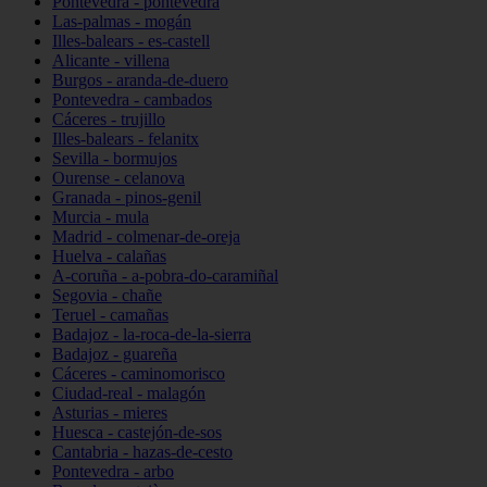
Pontevedra - pontevedra
Las-palmas - mogán
Illes-balears - es-castell
Alicante - villena
Burgos - aranda-de-duero
Pontevedra - cambados
Cáceres - trujillo
Illes-balears - felanitx
Sevilla - bormujos
Ourense - celanova
Granada - pinos-genil
Murcia - mula
Madrid - colmenar-de-oreja
Huelva - calañas
A-coruña - a-pobra-do-caramiñal
Segovia - chañe
Teruel - camañas
Badajoz - la-roca-de-la-sierra
Badajoz - guareña
Cáceres - caminomorisco
Ciudad-real - malagón
Asturias - mieres
Huesca - castejón-de-sos
Cantabria - hazas-de-cesto
Pontevedra - arbo