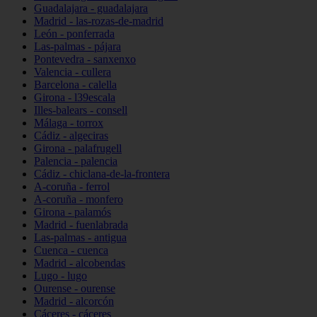
Guadalajara - guadalajara
Madrid - las-rozas-de-madrid
León - ponferrada
Las-palmas - pájara
Pontevedra - sanxenxo
Valencia - cullera
Barcelona - calella
Girona - l39escala
Illes-balears - consell
Málaga - torrox
Cádiz - algeciras
Girona - palafrugell
Palencia - palencia
Cádiz - chiclana-de-la-frontera
A-coruña - ferrol
A-coruña - monfero
Girona - palamós
Madrid - fuenlabrada
Las-palmas - antigua
Cuenca - cuenca
Madrid - alcobendas
Lugo - lugo
Ourense - ourense
Madrid - alcorcón
Cáceres - cáceres