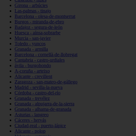
Girona - arbúcies
Las-palmas - tinajo
Barcelona - olesa-de-montserrat
Burgos - miranda-de-ebro
Badajoz - segura-de-león
Huesca - aínsa-sobrarbe
Murcia - san-javier
Toledo - yuncos
Granada - armilla
Barcelona - cornellà-de-llobregat
Cantabria - castro-urdiales
ávila - burgohondo
A-coruña - arteixo
Alicante - crevillent
Zaragoza - san-mateo-de-gállego
Madrid - sevilla-la-nueva
Córdoba - castro-del-río
Granada - trevélez
Granada - alpujarra-de-la-sierra
Granada - alhama-de-granada
Asturias - langreo
Cáceres - hervás
Ciudad-real - puerto-lápice
Alicante - polop