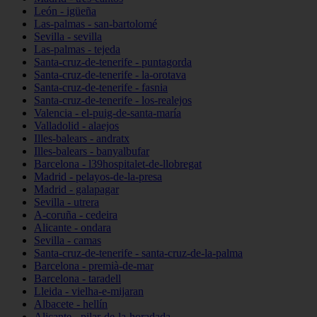
León - igüeña
Las-palmas - san-bartolomé
Sevilla - sevilla
Las-palmas - tejeda
Santa-cruz-de-tenerife - puntagorda
Santa-cruz-de-tenerife - la-orotava
Santa-cruz-de-tenerife - fasnia
Santa-cruz-de-tenerife - los-realejos
Valencia - el-puig-de-santa-maría
Valladolid - alaejos
Illes-balears - andratx
Illes-balears - banyalbufar
Barcelona - l39hospitalet-de-llobregat
Madrid - pelayos-de-la-presa
Madrid - galapagar
Sevilla - utrera
A-coruña - cedeira
Alicante - ondara
Sevilla - camas
Santa-cruz-de-tenerife - santa-cruz-de-la-palma
Barcelona - premià-de-mar
Barcelona - taradell
Lleida - vielha-e-mijaran
Albacete - hellín
Alicante - pilar-de-la-horadada