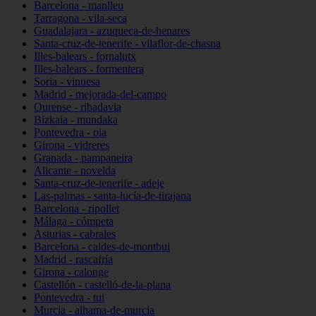
Barcelona - manlleu
Tarragona - vila-seca
Guadalajara - azuqueca-de-henares
Santa-cruz-de-tenerife - vilaflor-de-chasna
Illes-balears - fornalutx
Illes-balears - formentera
Soria - vinuesa
Madrid - mejorada-del-campo
Ourense - ribadavia
Bizkaia - mundaka
Pontevedra - oia
Girona - vidreres
Granada - pampaneira
Alicante - novelda
Santa-cruz-de-tenerife - adeje
Las-palmas - santa-lucía-de-tirajana
Barcelona - ripollet
Málaga - cómpeta
Asturias - cabrales
Barcelona - caldes-de-montbui
Madrid - rascafría
Girona - calonge
Castellón - castelló-de-la-plana
Pontevedra - tui
Murcia - alhama-de-murcia