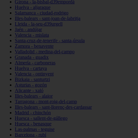
Girona - la-bisbal-d39empordà
Huelva - aljaraque
Salamanca - ciudad-rodrigo
Illes-balears - sant-joan-de-labritja
Lleida - la-seu-d39urgell
Jaén - andújar
Valencia - mislata
Santa-cruz-de-tenerife - santa-úrsula
Zamora - benavente
Valladolid - medina-del-campo
Granada - guadix
Almería - carboneras
Huelva - cartaya
Valencia - ontinyent
Bizkaia - santurtzi
Asturias - gozón
Alicante - xaló
Illes-balears - alaior
Tarragona - mont-roig-del-camp
Illes-balears - sant-llorenç-des-cardassar
Madrid - chinchón
Huesca - sallent-de-gállego
Huesca - benasque
Las-palmas - teguise
Barcelona - rubí