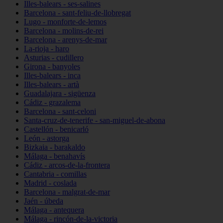
Illes-balears - ses-salines
Barcelona - sant-feliu-de-llobregat
Lugo - monforte-de-lemos
Barcelona - molins-de-rei
Barcelona - arenys-de-mar
La-rioja - haro
Asturias - cudillero
Girona - banyoles
Illes-balears - inca
Illes-balears - artà
Guadalajara - sigüenza
Cádiz - grazalema
Barcelona - sant-celoni
Santa-cruz-de-tenerife - san-miguel-de-abona
Castellón - benicarló
León - astorga
Bizkaia - barakaldo
Málaga - benahavís
Cádiz - arcos-de-la-frontera
Cantabria - comillas
Madrid - coslada
Barcelona - malgrat-de-mar
Jaén - úbeda
Málaga - antequera
Málaga - rincón-de-la-victoria