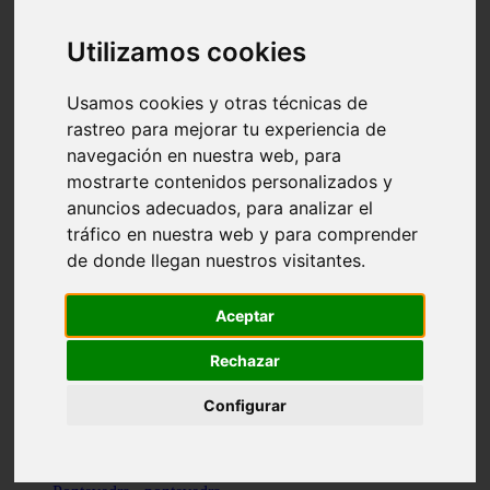
Valencia - valencia
Málaga - nerja
Utilizamos cookies
Girona - blanes
A-coruña - santiago-de-compostela
Málaga - marbella
Usamos cookies y otras técnicas de
Tarragona - tarragona
rastreo para mejorar tu experiencia de
Asturias - gijón
navegación en nuestra web, para
Girona - figueres
Alicante - santa-pola
mostrarte contenidos personalizados y
Madrid - leganés
anuncios adecuados, para analizar el
Almería - roquetas-de-mar
tráfico en nuestra web y para comprender
Girona - tossa-de-mar
Barcelona - sant-cugat-del-vallès
de donde llegan nuestros visitantes.
Alicante - l39alfàs-del-pi
Barcelona - vilanova-i-la-geltrú
Illes-balears - alcúdia
Aceptar
Castellón - peñíscola
Barcelona - mataró
Rechazar
ávila - ávila
Illes-balears - sant-antoni-de-portmany
Configurar
Illes-balears - sant-josep-de-sa-talaia
Tarragona - reus
Barcelona - badalona
Santa-cruz-de-tenerife - san-cristóbal-de-la-laguna