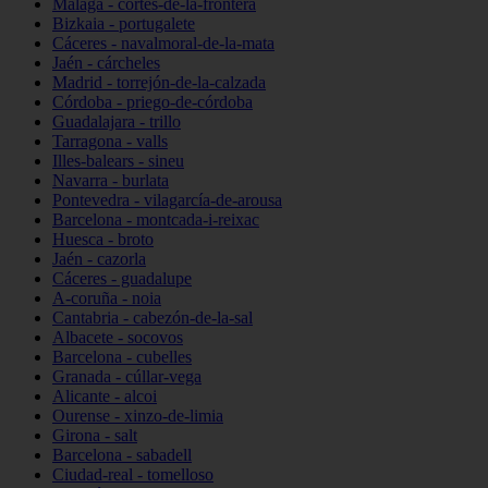
Málaga - cortes-de-la-frontera
Bizkaia - portugalete
Cáceres - navalmoral-de-la-mata
Jaén - cárcheles
Madrid - torrejón-de-la-calzada
Córdoba - priego-de-córdoba
Guadalajara - trillo
Tarragona - valls
Illes-balears - sineu
Navarra - burlata
Pontevedra - vilagarcía-de-arousa
Barcelona - montcada-i-reixac
Huesca - broto
Jaén - cazorla
Cáceres - guadalupe
A-coruña - noia
Cantabria - cabezón-de-la-sal
Albacete - socovos
Barcelona - cubelles
Granada - cúllar-vega
Alicante - alcoi
Ourense - xinzo-de-limia
Girona - salt
Barcelona - sabadell
Ciudad-real - tomelloso