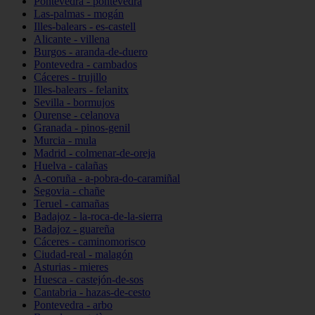
Pontevedra - pontevedra
Las-palmas - mogán
Illes-balears - es-castell
Alicante - villena
Burgos - aranda-de-duero
Pontevedra - cambados
Cáceres - trujillo
Illes-balears - felanitx
Sevilla - bormujos
Ourense - celanova
Granada - pinos-genil
Murcia - mula
Madrid - colmenar-de-oreja
Huelva - calañas
A-coruña - a-pobra-do-caramiñal
Segovia - chañe
Teruel - camañas
Badajoz - la-roca-de-la-sierra
Badajoz - guareña
Cáceres - caminomorisco
Ciudad-real - malagón
Asturias - mieres
Huesca - castejón-de-sos
Cantabria - hazas-de-cesto
Pontevedra - arbo