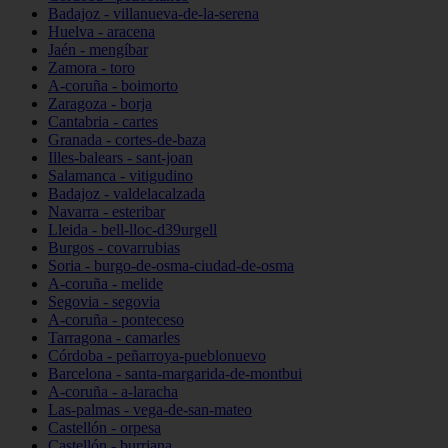
Badajoz - villanueva-de-la-serena
Huelva - aracena
Jaén - mengíbar
Zamora - toro
A-coruña - boimorto
Zaragoza - borja
Cantabria - cartes
Granada - cortes-de-baza
Illes-balears - sant-joan
Salamanca - vitigudino
Badajoz - valdelacalzada
Navarra - esteribar
Lleida - bell-lloc-d39urgell
Burgos - covarrubias
Soria - burgo-de-osma-ciudad-de-osma
A-coruña - melide
Segovia - segovia
A-coruña - ponteceso
Tarragona - camarles
Córdoba - peñarroya-pueblonuevo
Barcelona - santa-margarida-de-montbui
A-coruña - a-laracha
Las-palmas - vega-de-san-mateo
Castellón - orpesa
Castellón - burriana