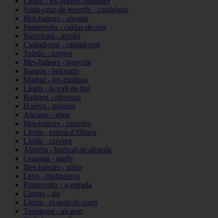
Lleida - les-borges-blanques
Santa-cruz-de-tenerife - candelaria
Illes-balears - algaida
Pontevedra - caldas-de-reis
Barcelona - torelló
Ciudad-real - ciudad-real
Toledo - torrijos
Illes-balears - bunyola
Burgos - belorado
Madrid - los-molinos
Lleida - la-vall-de-boí
Badajoz - olivenza
Huelva - moguer
Alicante - altea
Illes-balears - esporles
Lleida - esterri-d39àneu
Lleida - cervera
Almería - huércal-de-almería
Granada - atarfe
Illes-balears - sóller
León - molinaseca
Pontevedra - a-estrada
Girona - alp
Lleida - el-pont-de-suert
Tarragona - alcanar