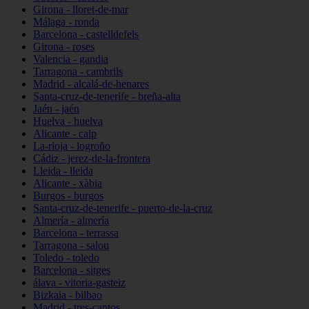
Girona - lloret-de-mar
Málaga - ronda
Barcelona - castelldefels
Girona - roses
Valencia - gandia
Tarragona - cambrils
Madrid - alcalá-de-henares
Santa-cruz-de-tenerife - breña-alta
Jaén - jaén
Huelva - huelva
Alicante - calp
La-rioja - logroño
Cádiz - jerez-de-la-frontera
Lleida - lleida
Alicante - xàbia
Burgos - burgos
Santa-cruz-de-tenerife - puerto-de-la-cruz
Almería - almería
Barcelona - terrassa
Tarragona - salou
Toledo - toledo
Barcelona - sitges
álava - vitoria-gasteiz
Bizkaia - bilbao
Madrid - tres-cantos