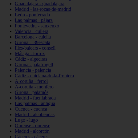
Guadalajara - guadalajara
Madrid - las-rozas-de-madrid
León - ponferrada
Las-palmas - pájara
Pontevedra - sanxenxo
Valencia - cullera
Barcelona - calella
Girona - l39escala
Illes-balears - consell
Málaga - torrox
Cádiz - algeciras
Girona - palafrugell
Palencia - palencia
Cádiz - chiclana-de-la-frontera
A-coruña - ferrol
A-coruña - monfero
Girona - palamós
Madrid - fuenlabrada
Las-palmas - antigua
Cuenca - cuenca
Madrid - alcobendas
Lugo - lugo
Ourense - ourense
Madrid - alcorcón
Cáceres - cáceres