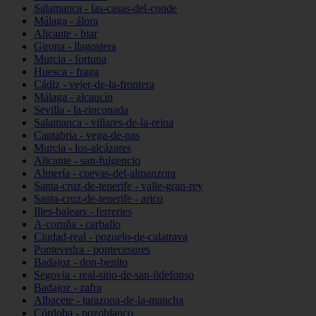
Salamanca - las-casas-del-conde
Málaga - álora
Alicante - biar
Girona - llagostera
Murcia - fortuna
Huesca - fraga
Cádiz - vejer-de-la-frontera
Málaga - alcaucín
Sevilla - la-rinconada
Salamanca - villares-de-la-reina
Cantabria - vega-de-pas
Murcia - los-alcázares
Alicante - san-fulgencio
Almería - cuevas-del-almanzora
Santa-cruz-de-tenerife - valle-gran-rey
Santa-cruz-de-tenerife - arico
Illes-balears - ferreries
A-coruña - carballo
Ciudad-real - pozuelo-de-calatrava
Pontevedra - pontecesures
Badajoz - don-benito
Segovia - real-sitio-de-san-ildefonso
Badajoz - zafra
Albacete - tarazona-de-la-mancha
Córdoba - pozoblanco