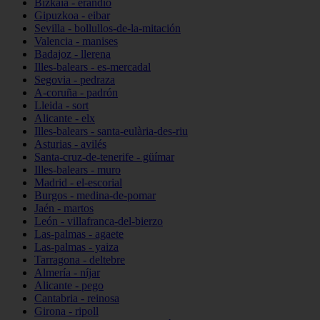
Bizkaia - erandio
Gipuzkoa - eibar
Sevilla - bollullos-de-la-mitación
Valencia - manises
Badajoz - llerena
Illes-balears - es-mercadal
Segovia - pedraza
A-coruña - padrón
Lleida - sort
Alicante - elx
Illes-balears - santa-eulària-des-riu
Asturias - avilés
Santa-cruz-de-tenerife - güímar
Illes-balears - muro
Madrid - el-escorial
Burgos - medina-de-pomar
Jaén - martos
León - villafranca-del-bierzo
Las-palmas - agaete
Las-palmas - yaiza
Tarragona - deltebre
Almería - níjar
Alicante - pego
Cantabria - reinosa
Girona - ripoll