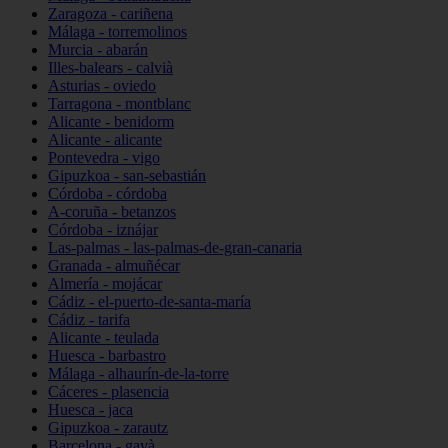
Zaragoza - cariñena
Málaga - torremolinos
Murcia - abarán
Illes-balears - calvià
Asturias - oviedo
Tarragona - montblanc
Alicante - benidorm
Alicante - alicante
Pontevedra - vigo
Gipuzkoa - san-sebastián
Córdoba - córdoba
A-coruña - betanzos
Córdoba - iznájar
Las-palmas - las-palmas-de-gran-canaria
Granada - almuñécar
Almería - mojácar
Cádiz - el-puerto-de-santa-maría
Cádiz - tarifa
Alicante - teulada
Huesca - barbastro
Málaga - alhaurín-de-la-torre
Cáceres - plasencia
Huesca - jaca
Gipuzkoa - zarautz
Barcelona - gavà