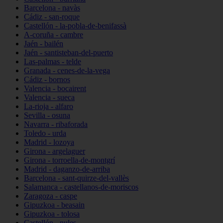
Barcelona - navàs
Cádiz - san-roque
Castellón - la-pobla-de-benifassà
A-coruña - cambre
Jaén - bailén
Jaén - santisteban-del-puerto
Las-palmas - telde
Granada - cenes-de-la-vega
Cádiz - bornos
Valencia - bocairent
Valencia - sueca
La-rioja - alfaro
Sevilla - osuna
Navarra - ribaforada
Toledo - urda
Madrid - lozoya
Girona - argelaguer
Girona - torroella-de-montgrí
Madrid - daganzo-de-arriba
Barcelona - sant-quirze-del-vallès
Salamanca - castellanos-de-moriscos
Zaragoza - caspe
Gipuzkoa - beasain
Gipuzkoa - tolosa
Castellón - nules