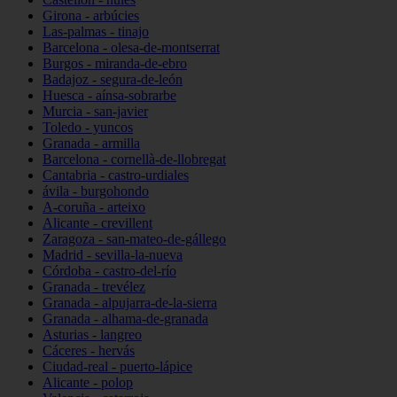
Girona - arbúcies
Las-palmas - tinajo
Barcelona - olesa-de-montserrat
Burgos - miranda-de-ebro
Badajoz - segura-de-león
Huesca - aínsa-sobrarbe
Murcia - san-javier
Toledo - yuncos
Granada - armilla
Barcelona - cornellà-de-llobregat
Cantabria - castro-urdiales
ávila - burgohondo
A-coruña - arteixo
Alicante - crevillent
Zaragoza - san-mateo-de-gállego
Madrid - sevilla-la-nueva
Córdoba - castro-del-río
Granada - trevélez
Granada - alpujarra-de-la-sierra
Granada - alhama-de-granada
Asturias - langreo
Cáceres - hervás
Ciudad-real - puerto-lápice
Alicante - polop