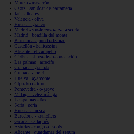
Murcia - mazarrón
Cádiz - sanlúcar-de-barrameda
Jaén - linares
Valencia - oliva
Huesca - grañén
Madrid - san-lorenzo-de-el-escorial
Madrid - boadilla-del-monte
Barcelona - pineda-de-mar
Castellón - benicàssim
Alicante - el-campello
Cádiz - la-línea-de-la-concepción
Las-palmas - arrecife
Granada - granada
Granada - motril
Huelva - ayamonte
Gipuzkoa - irun
Pontevedra - o-grove
Málaga - vélez-málaga
Las-palmas - tías
Soria - soria
Huesca - huesca
Barcelona - granollers
Girona - cadaqués
Asturias - cangas-de-onís
Alicante - guardamar-del-segura