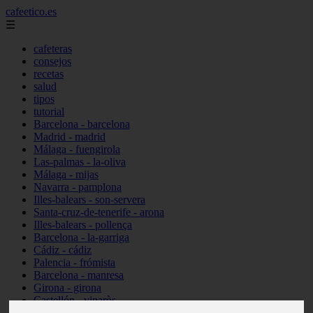
cafeetico.es
☰
cafeteras
consejos
recetas
salud
tipos
tutorial
Barcelona - barcelona
Madrid - madrid
Málaga - fuengirola
Las-palmas - la-oliva
Málaga - mijas
Navarra - pamplona
Illes-balears - son-servera
Santa-cruz-de-tenerife - arona
Illes-balears - pollença
Barcelona - la-garriga
Cádiz - cádiz
Palencia - frómista
Barcelona - manresa
Girona - girona
Castellón - vinaròs
Illes-balears - capdepera