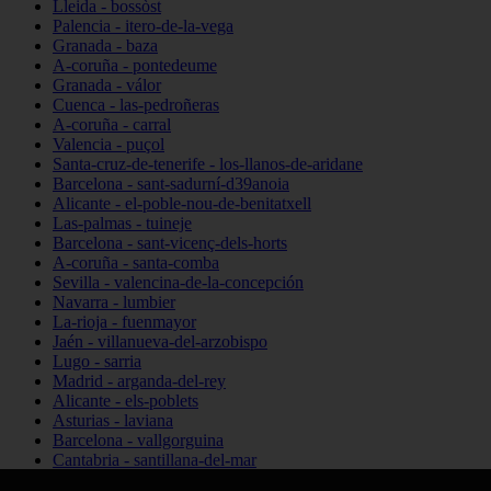
Lleida - bossòst
Palencia - itero-de-la-vega
Granada - baza
A-coruña - pontedeume
Granada - válor
Cuenca - las-pedroñeras
A-coruña - carral
Valencia - puçol
Santa-cruz-de-tenerife - los-llanos-de-aridane
Barcelona - sant-sadurní-d39anoia
Alicante - el-poble-nou-de-benitatxell
Las-palmas - tuineje
Barcelona - sant-vicenç-dels-horts
A-coruña - santa-comba
Sevilla - valencina-de-la-concepción
Navarra - lumbier
La-rioja - fuenmayor
Jaén - villanueva-del-arzobispo
Lugo - sarria
Madrid - arganda-del-rey
Alicante - els-poblets
Asturias - laviana
Barcelona - vallgorguina
Cantabria - santillana-del-mar
Zamora - santa-maría-de-la-vega