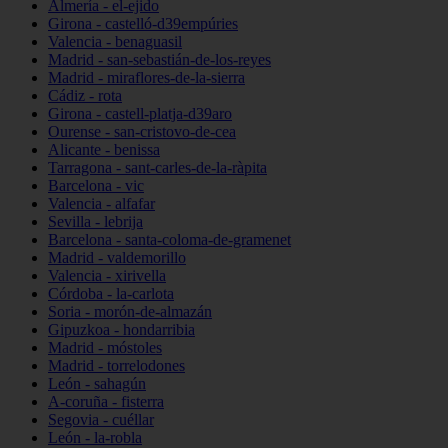
Almería - el-ejido
Girona - castelló-d39empúries
Valencia - benaguasil
Madrid - san-sebastián-de-los-reyes
Madrid - miraflores-de-la-sierra
Cádiz - rota
Girona - castell-platja-d39aro
Ourense - san-cristovo-de-cea
Alicante - benissa
Tarragona - sant-carles-de-la-ràpita
Barcelona - vic
Valencia - alfafar
Sevilla - lebrija
Barcelona - santa-coloma-de-gramenet
Madrid - valdemorillo
Valencia - xirivella
Córdoba - la-carlota
Soria - morón-de-almazán
Gipuzkoa - hondarribia
Madrid - móstoles
Madrid - torrelodones
León - sahagún
A-coruña - fisterra
Segovia - cuéllar
León - la-robla