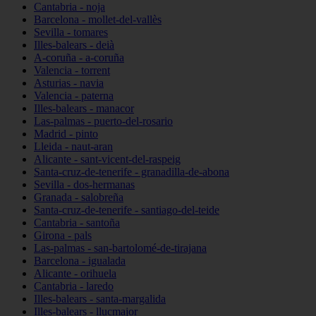
Cantabria - noja
Barcelona - mollet-del-vallès
Sevilla - tomares
Illes-balears - deià
A-coruña - a-coruña
Valencia - torrent
Asturias - navia
Valencia - paterna
Illes-balears - manacor
Las-palmas - puerto-del-rosario
Madrid - pinto
Lleida - naut-aran
Alicante - sant-vicent-del-raspeig
Santa-cruz-de-tenerife - granadilla-de-abona
Sevilla - dos-hermanas
Granada - salobreña
Santa-cruz-de-tenerife - santiago-del-teide
Cantabria - santoña
Girona - pals
Las-palmas - san-bartolomé-de-tirajana
Barcelona - igualada
Alicante - orihuela
Cantabria - laredo
Illes-balears - santa-margalida
Illes-balears - llucmajor