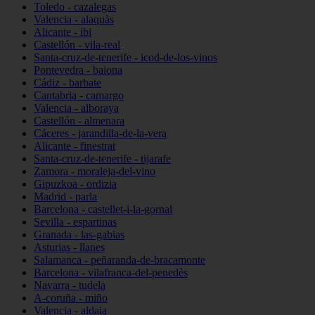
Toledo - cazalegas
Valencia - alaquàs
Alicante - ibi
Castellón - vila-real
Santa-cruz-de-tenerife - icod-de-los-vinos
Pontevedra - baiona
Cádiz - barbate
Cantabria - camargo
Valencia - alboraya
Castellón - almenara
Cáceres - jarandilla-de-la-vera
Alicante - finestrat
Santa-cruz-de-tenerife - tijarafe
Zamora - moraleja-del-vino
Gipuzkoa - ordizia
Madrid - parla
Barcelona - castellet-i-la-gornal
Sevilla - espartinas
Granada - las-gabias
Asturias - llanes
Salamanca - peñaranda-de-bracamonte
Barcelona - vilafranca-del-penedès
Navarra - tudela
A-coruña - miño
Valencia - aldaia