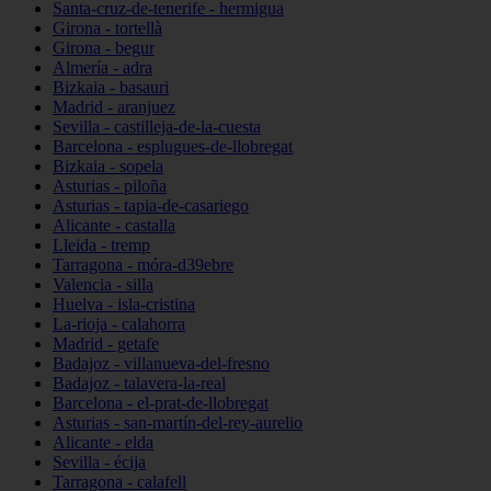
Santa-cruz-de-tenerife - hermigua
Girona - tortellà
Girona - begur
Almería - adra
Bizkaia - basauri
Madrid - aranjuez
Sevilla - castilleja-de-la-cuesta
Barcelona - esplugues-de-llobregat
Bizkaia - sopela
Asturias - piloña
Asturias - tapia-de-casariego
Alicante - castalla
Lleida - tremp
Tarragona - móra-d39ebre
Valencia - silla
Huelva - isla-cristina
La-rioja - calahorra
Madrid - getafe
Badajoz - villanueva-del-fresno
Badajoz - talavera-la-real
Barcelona - el-prat-de-llobregat
Asturias - san-martín-del-rey-aurelio
Alicante - elda
Sevilla - écija
Tarragona - calafell