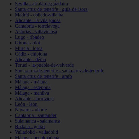
Sevilla - alcalá-de-guadaíra
Santa-cruz-de-tenerife - guía-de-isora
Madrid - collado-villalba
Alicante - la-vila-joiosa
Cantabria - torrelavega
Asturias - villaviciosa
Lugo - ribadeo
Girona - olot
Murcia - lorca
Cádiz - chipiona
Alicante - dénia
Teruel - la-puebla-de-valverde
Santa-cruz-de-tenerife - santa-cruz-de-tenerife
Santa-cruz-de-tenerife - arafo
Málaga - málaga
Málaga - estepona
Málaga - manilva
Alicante - torrevieja
León - león
Navarra - uharte
Cantabria - santander
Salamanca - salamanca
Bizkaia - getxo
Valladolid - valladolid
Málaga - benalmádena