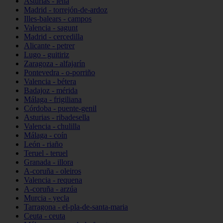
Asturias - lena
Madrid - torrejón-de-ardoz
Illes-balears - campos
Valencia - sagunt
Madrid - cercedilla
Alicante - petrer
Lugo - guitiriz
Zaragoza - alfajarín
Pontevedra - o-porriño
Valencia - bétera
Badajoz - mérida
Málaga - frigiliana
Córdoba - puente-genil
Asturias - ribadesella
Valencia - chulilla
Málaga - coín
León - riaño
Teruel - teruel
Granada - illora
A-coruña - oleiros
Valencia - requena
A-coruña - arzúa
Murcia - yecla
Tarragona - el-pla-de-santa-maria
Ceuta - ceuta