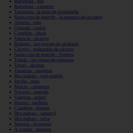
Barcelona - teià
Barcelona - casserres
Tarragona - la-torre-de-fontaubella
Santa-cruz-de-tenerife - la-matanza-de-acentejo
Almería - enix
Granada - castril
Castellón - altura
Valencia - picanya
Badajoz - san-vicente-de-alcántara
Cáceres - malpartida-de-cáceres
Santa-cruz-de-tenerife - frontera
Toledo - las-ventas-de-retamosa
Teruel - alcorisa
Zaragoza - zaragoza
Illes-balears - maó-mahón
Sevilla - pilas
Murcia - cartagena
Navarra - castejón
Valencia - sedaví
Huesca - sariñena
Cantabria - limpias
Illes-balears - santanyí
Illes-balears - selva
Segovia - el-espinar
A-coruña - negreira