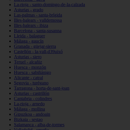
La-rioja - santo-domingo-de-la-calzada
Asturias - grado
Las-palmas - santa-brígida
Illes-balears - valldemossa
Illes-balears - ibiza
Barcelona - santa-susanna
Lleida - balaguer
Málaga - gaucín
Granada - güejar-sierra
Castellón - la-vall-d39uixó
Asturias - siero
Teruel - alcañiz
Huesca - monzón
Huesca - sabiñánigo
Alicante - catral
Segovia - turégano
Tarragona - horta-de-sant-joan
Asturias - castrillón
Cantabria - colindres
La-rioja - arnedo
Málaga - mollina
Gipuzkoa - andoain
Bizkaia - sestao
Salamanca - alba-de-tormes
Valladolid - urueña