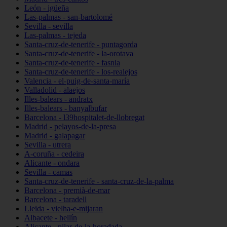
León - igüeña
Las-palmas - san-bartolomé
Sevilla - sevilla
Las-palmas - tejeda
Santa-cruz-de-tenerife - puntagorda
Santa-cruz-de-tenerife - la-orotava
Santa-cruz-de-tenerife - fasnia
Santa-cruz-de-tenerife - los-realejos
Valencia - el-puig-de-santa-maría
Valladolid - alaejos
Illes-balears - andratx
Illes-balears - banyalbufar
Barcelona - l39hospitalet-de-llobregat
Madrid - pelayos-de-la-presa
Madrid - galapagar
Sevilla - utrera
A-coruña - cedeira
Alicante - ondara
Sevilla - camas
Santa-cruz-de-tenerife - santa-cruz-de-la-palma
Barcelona - premià-de-mar
Barcelona - taradell
Lleida - vielha-e-mijaran
Albacete - hellín
Alicante - pilar-de-la-horadada