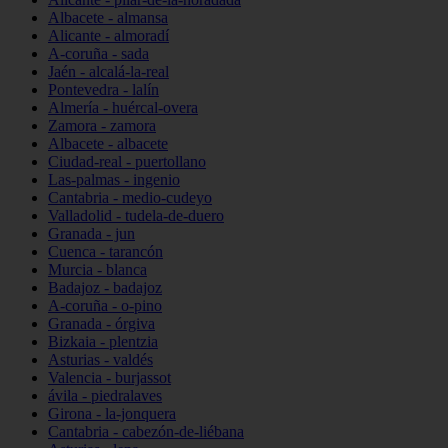
Albacete - almansa
Alicante - almoradí
A-coruña - sada
Jaén - alcalá-la-real
Pontevedra - lalín
Almería - huércal-overa
Zamora - zamora
Albacete - albacete
Ciudad-real - puertollano
Las-palmas - ingenio
Cantabria - medio-cudeyo
Valladolid - tudela-de-duero
Granada - jun
Cuenca - tarancón
Murcia - blanca
Badajoz - badajoz
A-coruña - o-pino
Granada - órgiva
Bizkaia - plentzia
Asturias - valdés
Valencia - burjassot
ávila - piedralaves
Girona - la-jonquera
Cantabria - cabezón-de-liébana