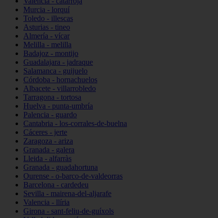
Valencia - catarroja
Murcia - lorquí
Toledo - illescas
Asturias - tineo
Almería - vícar
Melilla - melilla
Badajoz - montijo
Guadalajara - jadraque
Salamanca - guijuelo
Córdoba - hornachuelos
Albacete - villarrobledo
Tarragona - tortosa
Huelva - punta-umbría
Palencia - guardo
Cantabria - los-corrales-de-buelna
Cáceres - jerte
Zaragoza - ariza
Granada - galera
Lleida - alfarràs
Granada - guadahortuna
Ourense - o-barco-de-valdeorras
Barcelona - cardedeu
Sevilla - mairena-del-aljarafe
Valencia - llíria
Girona - sant-feliu-de-guíxols