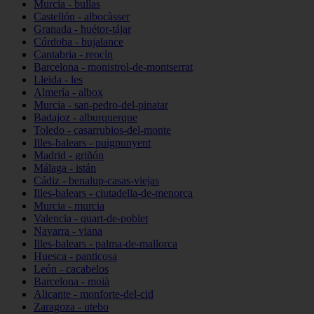
Murcia - bullas
Castellón - albocàsser
Granada - huétor-tájar
Córdoba - bujalance
Cantabria - reocín
Barcelona - monistrol-de-montserrat
Lleida - les
Almería - albox
Murcia - san-pedro-del-pinatar
Badajoz - alburquerque
Toledo - casarrubios-del-monte
Illes-balears - puigpunyent
Madrid - griñón
Málaga - istán
Cádiz - benalup-casas-viejas
Illes-balears - ciutadella-de-menorca
Murcia - murcia
Valencia - quart-de-poblet
Navarra - viana
Illes-balears - palma-de-mallorca
Huesca - panticosa
León - cacabelos
Barcelona - moià
Alicante - monforte-del-cid
Zaragoza - utebo