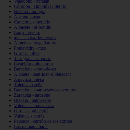
Valladolid - zaratán
Córdoba - almodóvar-del-río
Bizkaia - mungia
Alicante - aspe
Cantabria - meruelo
Albacete - el-bonillo
Lugo - viveiro
ávila - nava-de-arévalo
Almería - los-gallardos
Pontevedra - mos
Girona - llívia
Tarragona - amposta
Castellón - almassora
Barcelona - roda-de-ter
Alicante - sant-joan-d39alacant
Zaragoza - ateca
Toledo - seseña
Barcelona - sant-esteve-sesrovires
Zaragoza - tarazona
Bizkaia - balmaseda
Valencia - massanassa
Girona - puigcerdà
Valencia - petrés
Palencia - carrión-de-los-condes
Las-palmas - haría