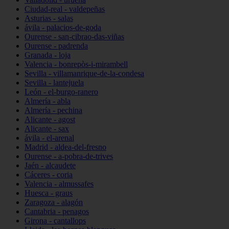
Ciudad-real - valdepeñas
Asturias - salas
ávila - palacios-de-goda
Ourense - san-cibrao-das-viñas
Ourense - padrenda
Granada - loja
Valencia - bonrepòs-i-mirambell
Sevilla - villamanrique-de-la-condesa
Sevilla - lantejuela
León - el-burgo-ranero
Almería - abla
Almería - pechina
Alicante - agost
Alicante - sax
ávila - el-arenal
Madrid - aldea-del-fresno
Ourense - a-pobra-de-trives
Jaén - alcaudete
Cáceres - coria
Valencia - almussafes
Huesca - graus
Zaragoza - alagón
Cantabria - penagos
Girona - cantallops