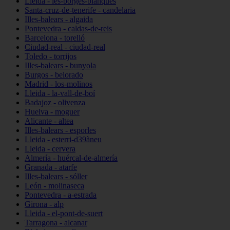
Lleida - les-borges-blanques
Santa-cruz-de-tenerife - candelaria
Illes-balears - algaida
Pontevedra - caldas-de-reis
Barcelona - torelló
Ciudad-real - ciudad-real
Toledo - torrijos
Illes-balears - bunyola
Burgos - belorado
Madrid - los-molinos
Lleida - la-vall-de-boí
Badajoz - olivenza
Huelva - moguer
Alicante - altea
Illes-balears - esporles
Lleida - esterri-d39àneu
Lleida - cervera
Almería - huércal-de-almería
Granada - atarfe
Illes-balears - sóller
León - molinaseca
Pontevedra - a-estrada
Girona - alp
Lleida - el-pont-de-suert
Tarragona - alcanar