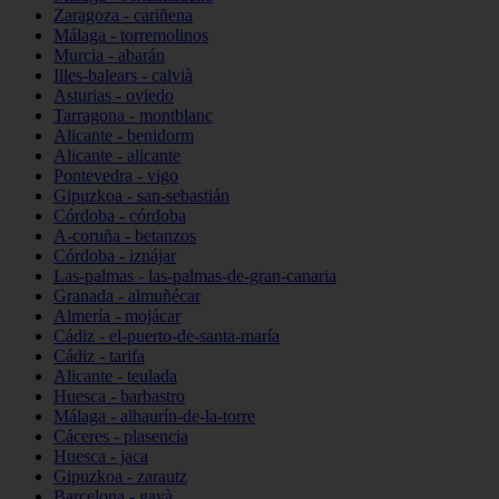
Zaragoza - cariñena
Málaga - torremolinos
Murcia - abarán
Illes-balears - calvià
Asturias - oviedo
Tarragona - montblanc
Alicante - benidorm
Alicante - alicante
Pontevedra - vigo
Gipuzkoa - san-sebastián
Córdoba - córdoba
A-coruña - betanzos
Córdoba - iznájar
Las-palmas - las-palmas-de-gran-canaria
Granada - almuñécar
Almería - mojácar
Cádiz - el-puerto-de-santa-maría
Cádiz - tarifa
Alicante - teulada
Huesca - barbastro
Málaga - alhaurín-de-la-torre
Cáceres - plasencia
Huesca - jaca
Gipuzkoa - zarautz
Barcelona - gavà