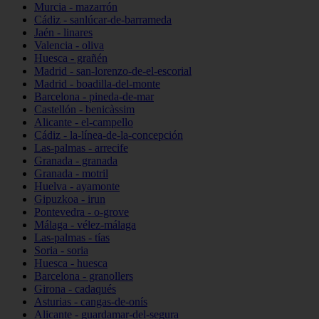
Murcia - mazarrón
Cádiz - sanlúcar-de-barrameda
Jaén - linares
Valencia - oliva
Huesca - grañén
Madrid - san-lorenzo-de-el-escorial
Madrid - boadilla-del-monte
Barcelona - pineda-de-mar
Castellón - benicàssim
Alicante - el-campello
Cádiz - la-línea-de-la-concepción
Las-palmas - arrecife
Granada - granada
Granada - motril
Huelva - ayamonte
Gipuzkoa - irun
Pontevedra - o-grove
Málaga - vélez-málaga
Las-palmas - tías
Soria - soria
Huesca - huesca
Barcelona - granollers
Girona - cadaqués
Asturias - cangas-de-onís
Alicante - guardamar-del-segura