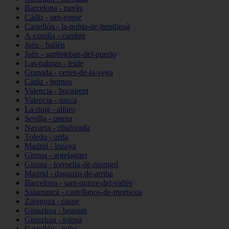
Barcelona - navàs
Cádiz - san-roque
Castellón - la-pobla-de-benifassà
A-coruña - cambre
Jaén - bailén
Jaén - santisteban-del-puerto
Las-palmas - telde
Granada - cenes-de-la-vega
Cádiz - bornos
Valencia - bocairent
Valencia - sueca
La-rioja - alfaro
Sevilla - osuna
Navarra - ribaforada
Toledo - urda
Madrid - lozoya
Girona - argelaguer
Girona - torroella-de-montgrí
Madrid - daganzo-de-arriba
Barcelona - sant-quirze-del-vallès
Salamanca - castellanos-de-moriscos
Zaragoza - caspe
Gipuzkoa - beasain
Gipuzkoa - tolosa
Castellón - nules