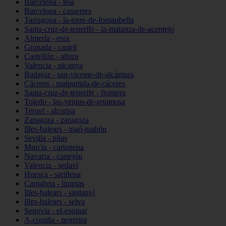
Barcelona - teià
Barcelona - casserres
Tarragona - la-torre-de-fontaubella
Santa-cruz-de-tenerife - la-matanza-de-acentejo
Almería - enix
Granada - castril
Castellón - altura
Valencia - picanya
Badajoz - san-vicente-de-alcántara
Cáceres - malpartida-de-cáceres
Santa-cruz-de-tenerife - frontera
Toledo - las-ventas-de-retamosa
Teruel - alcorisa
Zaragoza - zaragoza
Illes-balears - maó-mahón
Sevilla - pilas
Murcia - cartagena
Navarra - castejón
Valencia - sedaví
Huesca - sariñena
Cantabria - limpias
Illes-balears - santanyí
Illes-balears - selva
Segovia - el-espinar
A-coruña - negreira