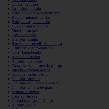
Girona - arbúcies
Las-palmas - tinajo
Barcelona - olesa-de-montserrat
Burgos - miranda-de-ebro
Badajoz - segura-de-león
Huesca - aínsa-sobrarbe
Murcia - san-javier
Toledo - yuncos
Granada - armilla
Barcelona - cornellà-de-llobregat
Cantabria - castro-urdiales
ávila - burgohondo
A-coruña - arteixo
Alicante - crevillent
Zaragoza - san-mateo-de-gállego
Madrid - sevilla-la-nueva
Córdoba - castro-del-río
Granada - trevélez
Granada - alpujarra-de-la-sierra
Granada - alhama-de-granada
Asturias - langreo
Cáceres - hervás
Ciudad-real - puerto-lápice
Alicante - polop