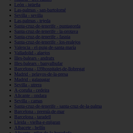
León - igüeña
Las-palmas - san-bartolomé
Sevilla - sevilla
Las-palmas - tejeda
Santa-cruz-de-tenerife - puntagorda
Santa-cruz-de-tenerife - la-orotava
Santa-cruz-de-tenerife - fasnia
Santa-cruz-de-tenerife - los-realejos
Valencia - el-puig-de-santa-maría
Valladolid - alaejos
Illes-balears - andratx
Illes-balears - banyalbufar
Barcelona - l39hospitalet-de-llobregat
Madrid - pelayos-de-la-presa
Madrid - galapagar
Sevilla - utrera
A-coruña - cedeira
Alicante - ondara
Sevilla - camas
Santa-cruz-de-tenerife - santa-cruz-de-la-palma
Barcelona - premià-de-mar
Barcelona - taradell
Lleida - vielha-e-mijaran
Albacete - hellín
Alicante - pilar-de-la-horadada