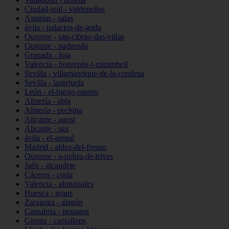
Ciudad-real - valdepeñas
Asturias - salas
ávila - palacios-de-goda
Ourense - san-cibrao-das-viñas
Ourense - padrenda
Granada - loja
Valencia - bonrepòs-i-mirambell
Sevilla - villamanrique-de-la-condesa
Sevilla - lantejuela
León - el-burgo-ranero
Almería - abla
Almería - pechina
Alicante - agost
Alicante - sax
ávila - el-arenal
Madrid - aldea-del-fresno
Ourense - a-pobra-de-trives
Jaén - alcaudete
Cáceres - coria
Valencia - almussafes
Huesca - graus
Zaragoza - alagón
Cantabria - penagos
Girona - cantallops