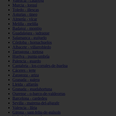
Valencia - catarroja
Murcia - lorquí
Toledo - illescas
Asturias - tineo
Almería - vícar
Melilla - melilla
Badajoz - montijo
Guadalajara - jadraque
Salamanca - guijuelo
Córdoba - hornachuelos
Albacete - villarrobledo
Tarragona - tortosa
Huelva - punta-umbría
Palencia - guardo
Cantabria - los-corrales-de-buelna
Cáceres - jerte
Zaragoza - ariza
Granada - galera
Lleida - alfarràs
Granada - guadahortuna
Ourense - o-barco-de-valdeorras
Barcelona - cardedeu
Sevilla - mairena-del-aljarafe
Valencia - llíria
Girona - sant-feliu-de-guíxols