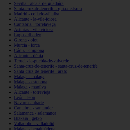
Sevilla - alcalá-de-guadaíra
Santa-cruz-de-tenerife - guía-de-isora
Madrid - collado-villalba
Alicante - la-vila-joiosa
Cantabria - torrelavega
Asturias - villaviciosa
Lugo - ribadeo
Girona - olot
Murcia - lorca
Cádiz - chipiona
Alicante - dénia
Teruel - la-puebla-de-valverde
Santa-cruz-de-tenerife - santa-cruz-de-tenerife
Santa-cruz-de-tenerife - arafo
Málaga - málaga
Málaga - estepona
Málaga - manilva
Alicante - torrevieja
León - león
Navarra - uharte
Cantabria - santander
Salamanca - salamanca
Bizkaia - getxo
Valladolid - valladolid
Málaga - benalmádena