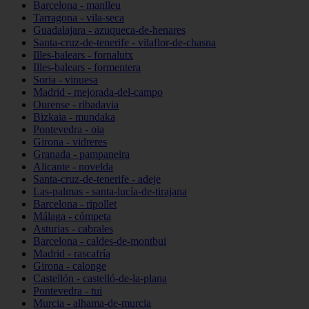
Barcelona - manlleu
Tarragona - vila-seca
Guadalajara - azuqueca-de-henares
Santa-cruz-de-tenerife - vilaflor-de-chasna
Illes-balears - fornalutx
Illes-balears - formentera
Soria - vinuesa
Madrid - mejorada-del-campo
Ourense - ribadavia
Bizkaia - mundaka
Pontevedra - oia
Girona - vidreres
Granada - pampaneira
Alicante - novelda
Santa-cruz-de-tenerife - adeje
Las-palmas - santa-lucía-de-tirajana
Barcelona - ripollet
Málaga - cómpeta
Asturias - cabrales
Barcelona - caldes-de-montbui
Madrid - rascafría
Girona - calonge
Castellón - castelló-de-la-plana
Pontevedra - tui
Murcia - alhama-de-murcia