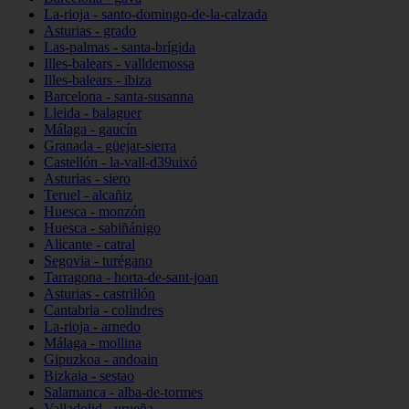
La-rioja - santo-domingo-de-la-calzada
Asturias - grado
Las-palmas - santa-brígida
Illes-balears - valldemossa
Illes-balears - ibiza
Barcelona - santa-susanna
Lleida - balaguer
Málaga - gaucín
Granada - güejar-sierra
Castellón - la-vall-d39uixó
Asturias - siero
Teruel - alcañiz
Huesca - monzón
Huesca - sabiñánigo
Alicante - catral
Segovia - turégano
Tarragona - horta-de-sant-joan
Asturias - castrillón
Cantabria - colindres
La-rioja - arnedo
Málaga - mollina
Gipuzkoa - andoain
Bizkaia - sestao
Salamanca - alba-de-tormes
Valladolid - urueña