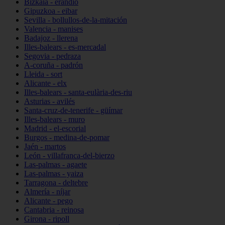
Bizkaia - erandio
Gipuzkoa - eibar
Sevilla - bollullos-de-la-mitación
Valencia - manises
Badajoz - llerena
Illes-balears - es-mercadal
Segovia - pedraza
A-coruña - padrón
Lleida - sort
Alicante - elx
Illes-balears - santa-eulària-des-riu
Asturias - avilés
Santa-cruz-de-tenerife - güímar
Illes-balears - muro
Madrid - el-escorial
Burgos - medina-de-pomar
Jaén - martos
León - villafranca-del-bierzo
Las-palmas - agaete
Las-palmas - yaiza
Tarragona - deltebre
Almería - níjar
Alicante - pego
Cantabria - reinosa
Girona - ripoll