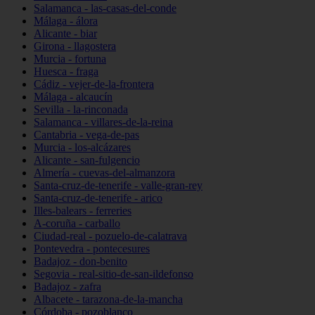
Salamanca - las-casas-del-conde
Málaga - álora
Alicante - biar
Girona - llagostera
Murcia - fortuna
Huesca - fraga
Cádiz - vejer-de-la-frontera
Málaga - alcaucín
Sevilla - la-rinconada
Salamanca - villares-de-la-reina
Cantabria - vega-de-pas
Murcia - los-alcázares
Alicante - san-fulgencio
Almería - cuevas-del-almanzora
Santa-cruz-de-tenerife - valle-gran-rey
Santa-cruz-de-tenerife - arico
Illes-balears - ferreries
A-coruña - carballo
Ciudad-real - pozuelo-de-calatrava
Pontevedra - pontecesures
Badajoz - don-benito
Segovia - real-sitio-de-san-ildefonso
Badajoz - zafra
Albacete - tarazona-de-la-mancha
Córdoba - pozoblanco