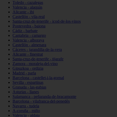
Toledo - cazalegas
Valencia - alaquàs
Alicante - ibi
Castellón - vila-real
Santa-cruz-de-tenerife - icod-de-los-vinos
Pontevedra - baiona
Cádiz - barbate
Cantabria - camargo
Valencia - alboraya
Castellón - almenara
Cáceres - jarandilla-de-la-vera
Alicante - finestrat
Santa-cruz-de-tenerife - tijarafe
Zamora - moraleja-del-vino
Gipuzkoa - ordizia
Madrid - parla
Barcelona - castellet-i-la-gornal
Sevilla - espartinas
Granada - las-gabias
Asturias - llanes
Salamanca - peñaranda-de-bracamonte
Barcelona - vilafranca-del-penedès
Navarra - tudela
A-coruña - miño
Valencia - aldaia