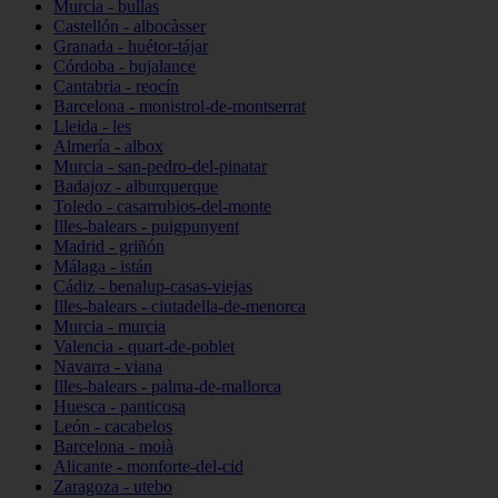
Murcia - bullas
Castellón - albocàsser
Granada - huétor-tájar
Córdoba - bujalance
Cantabria - reocín
Barcelona - monistrol-de-montserrat
Lleida - les
Almería - albox
Murcia - san-pedro-del-pinatar
Badajoz - alburquerque
Toledo - casarrubios-del-monte
Illes-balears - puigpunyent
Madrid - griñón
Málaga - istán
Cádiz - benalup-casas-viejas
Illes-balears - ciutadella-de-menorca
Murcia - murcia
Valencia - quart-de-poblet
Navarra - viana
Illes-balears - palma-de-mallorca
Huesca - panticosa
León - cacabelos
Barcelona - moià
Alicante - monforte-del-cid
Zaragoza - utebo