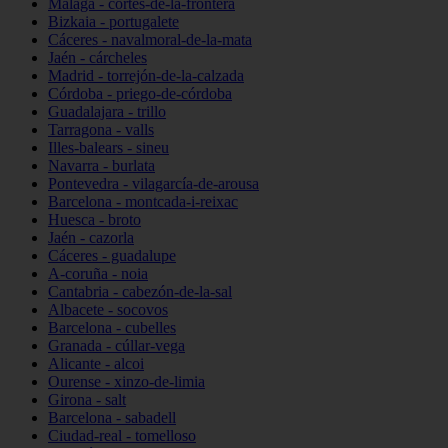
Málaga - cortes-de-la-frontera
Bizkaia - portugalete
Cáceres - navalmoral-de-la-mata
Jaén - cárcheles
Madrid - torrejón-de-la-calzada
Córdoba - priego-de-córdoba
Guadalajara - trillo
Tarragona - valls
Illes-balears - sineu
Navarra - burlata
Pontevedra - vilagarcía-de-arousa
Barcelona - montcada-i-reixac
Huesca - broto
Jaén - cazorla
Cáceres - guadalupe
A-coruña - noia
Cantabria - cabezón-de-la-sal
Albacete - socovos
Barcelona - cubelles
Granada - cúllar-vega
Alicante - alcoi
Ourense - xinzo-de-limia
Girona - salt
Barcelona - sabadell
Ciudad-real - tomelloso