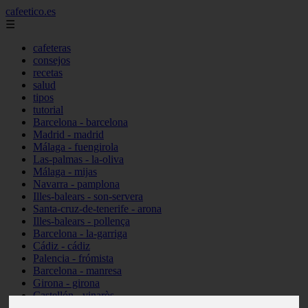
cafeetico.es
☰
cafeteras
consejos
recetas
salud
tipos
tutorial
Barcelona - barcelona
Madrid - madrid
Málaga - fuengirola
Las-palmas - la-oliva
Málaga - mijas
Navarra - pamplona
Illes-balears - son-servera
Santa-cruz-de-tenerife - arona
Illes-balears - pollença
Barcelona - la-garriga
Cádiz - cádiz
Palencia - frómista
Barcelona - manresa
Girona - girona
Castellón - vinaròs
Illes-balears - capdepera