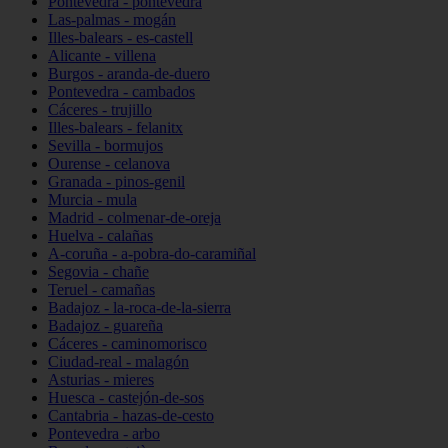
Pontevedra - pontevedra
Las-palmas - mogán
Illes-balears - es-castell
Alicante - villena
Burgos - aranda-de-duero
Pontevedra - cambados
Cáceres - trujillo
Illes-balears - felanitx
Sevilla - bormujos
Ourense - celanova
Granada - pinos-genil
Murcia - mula
Madrid - colmenar-de-oreja
Huelva - calañas
A-coruña - a-pobra-do-caramiñal
Segovia - chañe
Teruel - camañas
Badajoz - la-roca-de-la-sierra
Badajoz - guareña
Cáceres - caminomorisco
Ciudad-real - malagón
Asturias - mieres
Huesca - castejón-de-sos
Cantabria - hazas-de-cesto
Pontevedra - arbo