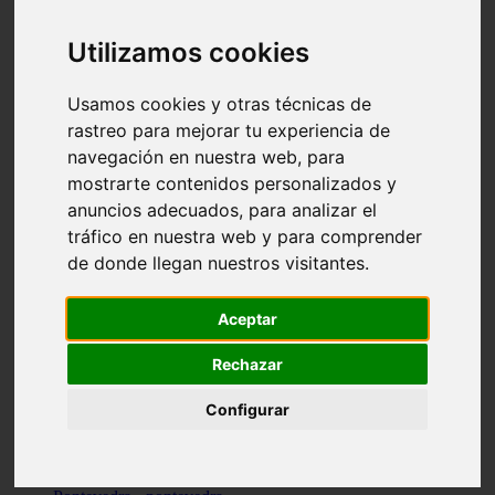
Valencia - valencia
Málaga - nerja
Utilizamos cookies
Girona - blanes
A-coruña - santiago-de-compostela
Málaga - marbella
Usamos cookies y otras técnicas de
Tarragona - tarragona
rastreo para mejorar tu experiencia de
Asturias - gijón
navegación en nuestra web, para
Girona - figueres
Alicante - santa-pola
mostrarte contenidos personalizados y
Madrid - leganés
anuncios adecuados, para analizar el
Almería - roquetas-de-mar
tráfico en nuestra web y para comprender
Girona - tossa-de-mar
Barcelona - sant-cugat-del-vallès
de donde llegan nuestros visitantes.
Alicante - l39alfàs-del-pi
Barcelona - vilanova-i-la-geltrú
Illes-balears - alcúdia
Aceptar
Castellón - peñíscola
Barcelona - mataró
Rechazar
ávila - ávila
Illes-balears - sant-antoni-de-portmany
Configurar
Illes-balears - sant-josep-de-sa-talaia
Tarragona - reus
Barcelona - badalona
Santa-cruz-de-tenerife - san-cristóbal-de-la-laguna