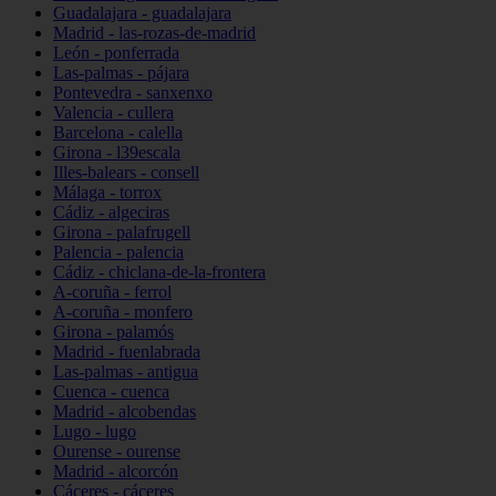
Guadalajara - guadalajara
Madrid - las-rozas-de-madrid
León - ponferrada
Las-palmas - pájara
Pontevedra - sanxenxo
Valencia - cullera
Barcelona - calella
Girona - l39escala
Illes-balears - consell
Málaga - torrox
Cádiz - algeciras
Girona - palafrugell
Palencia - palencia
Cádiz - chiclana-de-la-frontera
A-coruña - ferrol
A-coruña - monfero
Girona - palamós
Madrid - fuenlabrada
Las-palmas - antigua
Cuenca - cuenca
Madrid - alcobendas
Lugo - lugo
Ourense - ourense
Madrid - alcorcón
Cáceres - cáceres