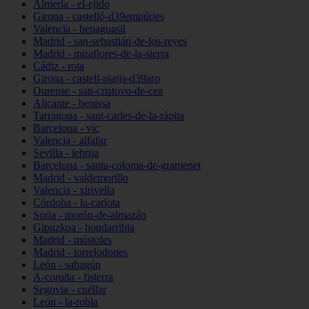
Almería - el-ejido
Girona - castelló-d39empúries
Valencia - benaguasil
Madrid - san-sebastián-de-los-reyes
Madrid - miraflores-de-la-sierra
Cádiz - rota
Girona - castell-platja-d39aro
Ourense - san-cristovo-de-cea
Alicante - benissa
Tarragona - sant-carles-de-la-ràpita
Barcelona - vic
Valencia - alfafar
Sevilla - lebrija
Barcelona - santa-coloma-de-gramenet
Madrid - valdemorillo
Valencia - xirivella
Córdoba - la-carlota
Soria - morón-de-almazán
Gipuzkoa - hondarribia
Madrid - móstoles
Madrid - torrelodones
León - sahagún
A-coruña - fisterra
Segovia - cuéllar
León - la-robla