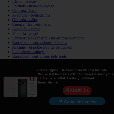
Lleida - bossòst
Palencia - itero-de-la-vega
Granada - baza
A-coruña - pontedeume
Granada - válor
Cuenca - las-pedroñeras
A-coruña - carral
Valencia - puçol
Santa-cruz-de-tenerife - los-llanos-de-aridane
Barcelona - sant-sadurní-d39anoia
Alicante - el-poble-nou-de-benitatxell
Las-palmas - tuineje
Barcelona - sant-vicenç-dels-horts
A-coruña - santa-comba
Sevilla - valencina-de-la-concepción
Navarra - lumbier
2026 Original Huawei Pura 90 Pro Mobile
Phone 6.6 Inches 120Hz Screen HarmonyOS
La-rioja - fuenmayor
6.1 Camera 50MP Battery 6000mAh
Jaén - villanueva-del-arzobispo
Smartphone
Lugo - sarria
Madrid - arganda-del-rey
💰 919,99 $ €
Alicante - els-poblets
Asturias - laviana
Canal de chollos
Barcelona - vallgorguina
Cantabria - santillana-del-mar
Zamora - santa-maría-de-la-vega