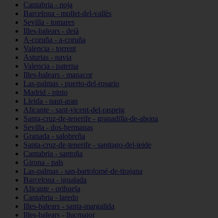
Cantabria - noja
Barcelona - mollet-del-vallès
Sevilla - tomares
Illes-balears - deià
A-coruña - a-coruña
Valencia - torrent
Asturias - navia
Valencia - paterna
Illes-balears - manacor
Las-palmas - puerto-del-rosario
Madrid - pinto
Lleida - naut-aran
Alicante - sant-vicent-del-raspeig
Santa-cruz-de-tenerife - granadilla-de-abona
Sevilla - dos-hermanas
Granada - salobreña
Santa-cruz-de-tenerife - santiago-del-teide
Cantabria - santoña
Girona - pals
Las-palmas - san-bartolomé-de-tirajana
Barcelona - igualada
Alicante - orihuela
Cantabria - laredo
Illes-balears - santa-margalida
Illes-balears - llucmajor