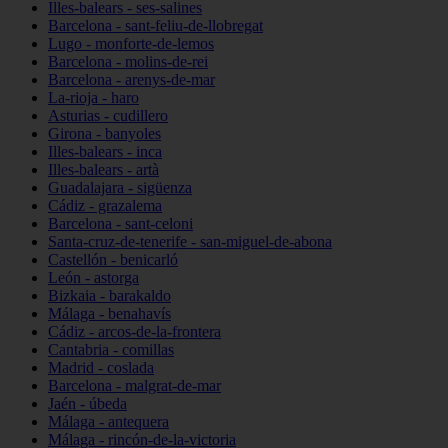
Illes-balears - ses-salines
Barcelona - sant-feliu-de-llobregat
Lugo - monforte-de-lemos
Barcelona - molins-de-rei
Barcelona - arenys-de-mar
La-rioja - haro
Asturias - cudillero
Girona - banyoles
Illes-balears - inca
Illes-balears - artà
Guadalajara - sigüenza
Cádiz - grazalema
Barcelona - sant-celoni
Santa-cruz-de-tenerife - san-miguel-de-abona
Castellón - benicarló
León - astorga
Bizkaia - barakaldo
Málaga - benahavís
Cádiz - arcos-de-la-frontera
Cantabria - comillas
Madrid - coslada
Barcelona - malgrat-de-mar
Jaén - úbeda
Málaga - antequera
Málaga - rincón-de-la-victoria