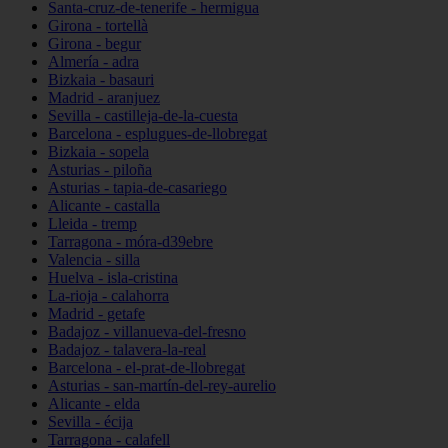
Santa-cruz-de-tenerife - hermigua
Girona - tortellà
Girona - begur
Almería - adra
Bizkaia - basauri
Madrid - aranjuez
Sevilla - castilleja-de-la-cuesta
Barcelona - esplugues-de-llobregat
Bizkaia - sopela
Asturias - piloña
Asturias - tapia-de-casariego
Alicante - castalla
Lleida - tremp
Tarragona - móra-d39ebre
Valencia - silla
Huelva - isla-cristina
La-rioja - calahorra
Madrid - getafe
Badajoz - villanueva-del-fresno
Badajoz - talavera-la-real
Barcelona - el-prat-de-llobregat
Asturias - san-martín-del-rey-aurelio
Alicante - elda
Sevilla - écija
Tarragona - calafell