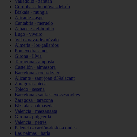
Valladolid - zaratán
Córdoba - almodóvar-del-río
Bizkaia - mungia
Alicante - aspe
Cantabria - meruelo
Albacete - el-bonillo
Lugo - viveiro
ávila - nava-de-arévalo
Almería - los-gallardos
Pontevedra - mos
Girona - llívia
Tarragona - amposta
Castellón - almassora
Barcelona - roda-de-ter
Alicante - sant-joan-d39alacant
Zaragoza - ateca
Toledo - seseña
Barcelona - sant-esteve-sesrovires
Zaragoza - tarazona
Bizkaia - balmaseda
Valencia - massanassa
Girona - puigcerdà
Valencia - petrés
Palencia - carrión-de-los-condes
Las-palmas - haría