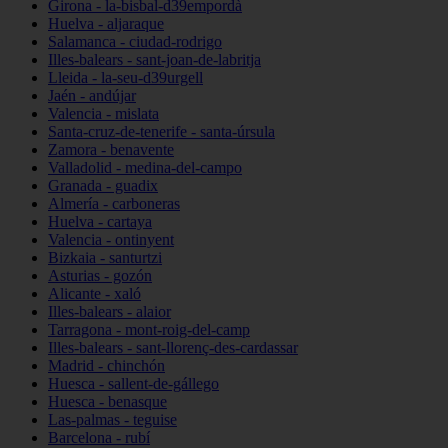
Girona - la-bisbal-d39empordà
Huelva - aljaraque
Salamanca - ciudad-rodrigo
Illes-balears - sant-joan-de-labritja
Lleida - la-seu-d39urgell
Jaén - andújar
Valencia - mislata
Santa-cruz-de-tenerife - santa-úrsula
Zamora - benavente
Valladolid - medina-del-campo
Granada - guadix
Almería - carboneras
Huelva - cartaya
Valencia - ontinyent
Bizkaia - santurtzi
Asturias - gozón
Alicante - xaló
Illes-balears - alaior
Tarragona - mont-roig-del-camp
Illes-balears - sant-llorenç-des-cardassar
Madrid - chinchón
Huesca - sallent-de-gállego
Huesca - benasque
Las-palmas - teguise
Barcelona - rubí