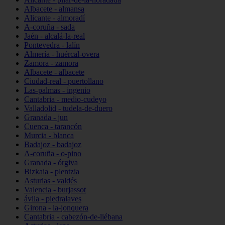
Albacete - almansa
Alicante - almoradí
A-coruña - sada
Jaén - alcalá-la-real
Pontevedra - lalín
Almería - huércal-overa
Zamora - zamora
Albacete - albacete
Ciudad-real - puertollano
Las-palmas - ingenio
Cantabria - medio-cudeyo
Valladolid - tudela-de-duero
Granada - jun
Cuenca - tarancón
Murcia - blanca
Badajoz - badajoz
A-coruña - o-pino
Granada - órgiva
Bizkaia - plentzia
Asturias - valdés
Valencia - burjassot
ávila - piedralaves
Girona - la-jonquera
Cantabria - cabezón-de-liébana