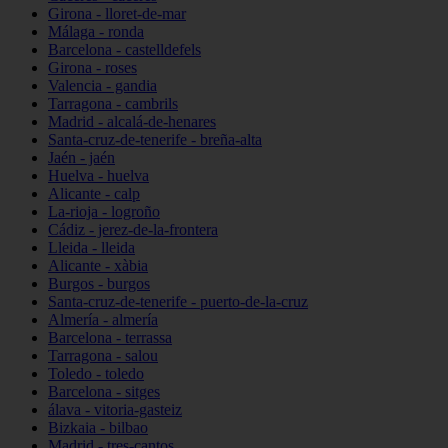
Girona - lloret-de-mar
Málaga - ronda
Barcelona - castelldefels
Girona - roses
Valencia - gandia
Tarragona - cambrils
Madrid - alcalá-de-henares
Santa-cruz-de-tenerife - breña-alta
Jaén - jaén
Huelva - huelva
Alicante - calp
La-rioja - logroño
Cádiz - jerez-de-la-frontera
Lleida - lleida
Alicante - xàbia
Burgos - burgos
Santa-cruz-de-tenerife - puerto-de-la-cruz
Almería - almería
Barcelona - terrassa
Tarragona - salou
Toledo - toledo
Barcelona - sitges
álava - vitoria-gasteiz
Bizkaia - bilbao
Madrid - tres-cantos