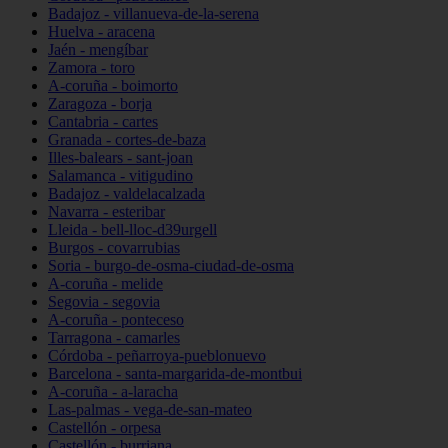
Badajoz - villanueva-de-la-serena
Huelva - aracena
Jaén - mengíbar
Zamora - toro
A-coruña - boimorto
Zaragoza - borja
Cantabria - cartes
Granada - cortes-de-baza
Illes-balears - sant-joan
Salamanca - vitigudino
Badajoz - valdelacalzada
Navarra - esteribar
Lleida - bell-lloc-d39urgell
Burgos - covarrubias
Soria - burgo-de-osma-ciudad-de-osma
A-coruña - melide
Segovia - segovia
A-coruña - ponteceso
Tarragona - camarles
Córdoba - peñarroya-pueblonuevo
Barcelona - santa-margarida-de-montbui
A-coruña - a-laracha
Las-palmas - vega-de-san-mateo
Castellón - orpesa
Castellón - burriana