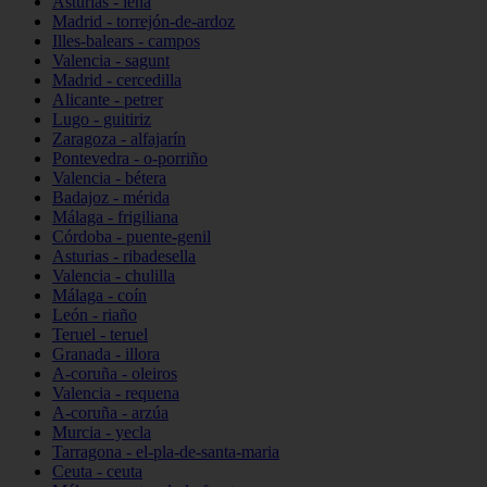
Asturias - lena
Madrid - torrejón-de-ardoz
Illes-balears - campos
Valencia - sagunt
Madrid - cercedilla
Alicante - petrer
Lugo - guitiriz
Zaragoza - alfajarín
Pontevedra - o-porriño
Valencia - bétera
Badajoz - mérida
Málaga - frigiliana
Córdoba - puente-genil
Asturias - ribadesella
Valencia - chulilla
Málaga - coín
León - riaño
Teruel - teruel
Granada - illora
A-coruña - oleiros
Valencia - requena
A-coruña - arzúa
Murcia - yecla
Tarragona - el-pla-de-santa-maria
Ceuta - ceuta