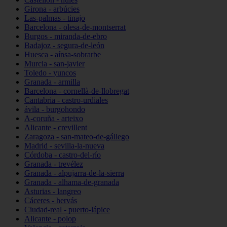
Girona - arbúcies
Las-palmas - tinajo
Barcelona - olesa-de-montserrat
Burgos - miranda-de-ebro
Badajoz - segura-de-león
Huesca - aínsa-sobrarbe
Murcia - san-javier
Toledo - yuncos
Granada - armilla
Barcelona - cornellà-de-llobregat
Cantabria - castro-urdiales
ávila - burgohondo
A-coruña - arteixo
Alicante - crevillent
Zaragoza - san-mateo-de-gállego
Madrid - sevilla-la-nueva
Córdoba - castro-del-río
Granada - trevélez
Granada - alpujarra-de-la-sierra
Granada - alhama-de-granada
Asturias - langreo
Cáceres - hervás
Ciudad-real - puerto-lápice
Alicante - polop