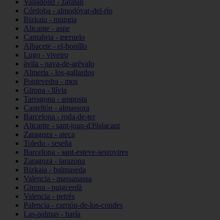
Valladolid - zaratán
Córdoba - almodóvar-del-río
Bizkaia - mungia
Alicante - aspe
Cantabria - meruelo
Albacete - el-bonillo
Lugo - viveiro
ávila - nava-de-arévalo
Almería - los-gallardos
Pontevedra - mos
Girona - llívia
Tarragona - amposta
Castellón - almassora
Barcelona - roda-de-ter
Alicante - sant-joan-d39alacant
Zaragoza - ateca
Toledo - seseña
Barcelona - sant-esteve-sesrovires
Zaragoza - tarazona
Bizkaia - balmaseda
Valencia - massanassa
Girona - puigcerdà
Valencia - petrés
Palencia - carrión-de-los-condes
Las-palmas - haría