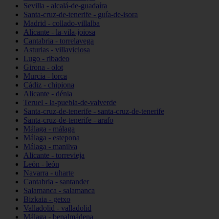
Sevilla - alcalá-de-guadaíra
Santa-cruz-de-tenerife - guía-de-isora
Madrid - collado-villalba
Alicante - la-vila-joiosa
Cantabria - torrelavega
Asturias - villaviciosa
Lugo - ribadeo
Girona - olot
Murcia - lorca
Cádiz - chipiona
Alicante - dénia
Teruel - la-puebla-de-valverde
Santa-cruz-de-tenerife - santa-cruz-de-tenerife
Santa-cruz-de-tenerife - arafo
Málaga - málaga
Málaga - estepona
Málaga - manilva
Alicante - torrevieja
León - león
Navarra - uharte
Cantabria - santander
Salamanca - salamanca
Bizkaia - getxo
Valladolid - valladolid
Málaga - benalmádena