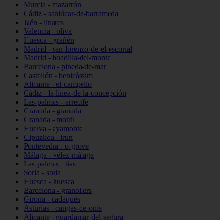
Murcia - mazarrón
Cádiz - sanlúcar-de-barrameda
Jaén - linares
Valencia - oliva
Huesca - grañén
Madrid - san-lorenzo-de-el-escorial
Madrid - boadilla-del-monte
Barcelona - pineda-de-mar
Castellón - benicàssim
Alicante - el-campello
Cádiz - la-línea-de-la-concepción
Las-palmas - arrecife
Granada - granada
Granada - motril
Huelva - ayamonte
Gipuzkoa - irun
Pontevedra - o-grove
Málaga - vélez-málaga
Las-palmas - tías
Soria - soria
Huesca - huesca
Barcelona - granollers
Girona - cadaqués
Asturias - cangas-de-onís
Alicante - guardamar-del-segura