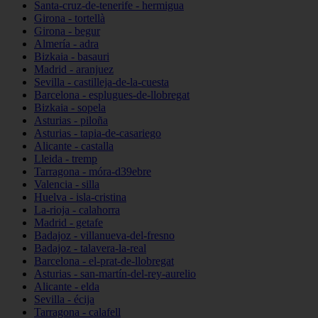
Santa-cruz-de-tenerife - hermigua
Girona - tortellà
Girona - begur
Almería - adra
Bizkaia - basauri
Madrid - aranjuez
Sevilla - castilleja-de-la-cuesta
Barcelona - esplugues-de-llobregat
Bizkaia - sopela
Asturias - piloña
Asturias - tapia-de-casariego
Alicante - castalla
Lleida - tremp
Tarragona - móra-d39ebre
Valencia - silla
Huelva - isla-cristina
La-rioja - calahorra
Madrid - getafe
Badajoz - villanueva-del-fresno
Badajoz - talavera-la-real
Barcelona - el-prat-de-llobregat
Asturias - san-martín-del-rey-aurelio
Alicante - elda
Sevilla - écija
Tarragona - calafell