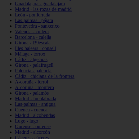
Guadalajara - guadalajara
Madrid - las-rozas-de-madrid
León - ponferrada
Las-palmas - pájara
Pontevedra - sanxenxo
Valencia - cullera
Barcelona - calella
Girona - l39escala
Illes-balears - consell
Málaga - torrox
Cádiz - algeciras
Girona - palafrugell
Palencia - palencia
Cádiz - chiclana-de-la-frontera
A-coruña - ferrol
A-coruña - monfero
Girona - palamós
Madrid - fuenlabrada
Las-palmas - antigua
Cuenca - cuenca
Madrid - alcobendas
Lugo - lugo
Ourense - ourense
Madrid - alcorcón
Cáceres - cáceres