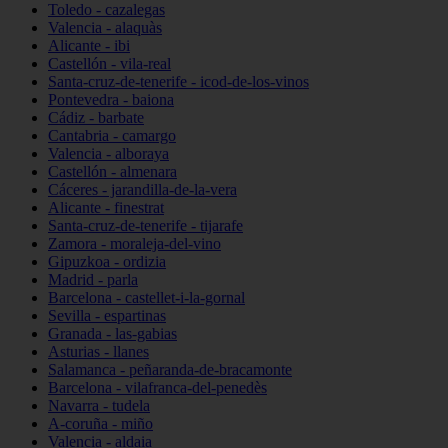
Toledo - cazalegas
Valencia - alaquàs
Alicante - ibi
Castellón - vila-real
Santa-cruz-de-tenerife - icod-de-los-vinos
Pontevedra - baiona
Cádiz - barbate
Cantabria - camargo
Valencia - alboraya
Castellón - almenara
Cáceres - jarandilla-de-la-vera
Alicante - finestrat
Santa-cruz-de-tenerife - tijarafe
Zamora - moraleja-del-vino
Gipuzkoa - ordizia
Madrid - parla
Barcelona - castellet-i-la-gornal
Sevilla - espartinas
Granada - las-gabias
Asturias - llanes
Salamanca - peñaranda-de-bracamonte
Barcelona - vilafranca-del-penedès
Navarra - tudela
A-coruña - miño
Valencia - aldaia