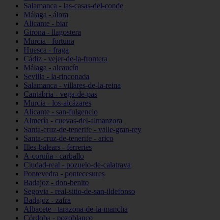
Salamanca - las-casas-del-conde
Málaga - álora
Alicante - biar
Girona - llagostera
Murcia - fortuna
Huesca - fraga
Cádiz - vejer-de-la-frontera
Málaga - alcaucín
Sevilla - la-rinconada
Salamanca - villares-de-la-reina
Cantabria - vega-de-pas
Murcia - los-alcázares
Alicante - san-fulgencio
Almería - cuevas-del-almanzora
Santa-cruz-de-tenerife - valle-gran-rey
Santa-cruz-de-tenerife - arico
Illes-balears - ferreries
A-coruña - carballo
Ciudad-real - pozuelo-de-calatrava
Pontevedra - pontecesures
Badajoz - don-benito
Segovia - real-sitio-de-san-ildefonso
Badajoz - zafra
Albacete - tarazona-de-la-mancha
Córdoba - pozoblanco