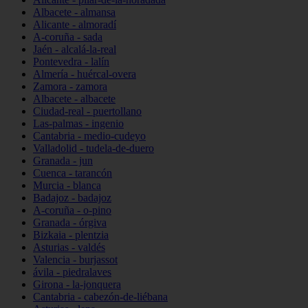
Albacete - almansa
Alicante - almoradí
A-coruña - sada
Jaén - alcalá-la-real
Pontevedra - lalín
Almería - huércal-overa
Zamora - zamora
Albacete - albacete
Ciudad-real - puertollano
Las-palmas - ingenio
Cantabria - medio-cudeyo
Valladolid - tudela-de-duero
Granada - jun
Cuenca - tarancón
Murcia - blanca
Badajoz - badajoz
A-coruña - o-pino
Granada - órgiva
Bizkaia - plentzia
Asturias - valdés
Valencia - burjassot
ávila - piedralaves
Girona - la-jonquera
Cantabria - cabezón-de-liébana