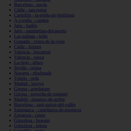
Barcelona - navàs
Cádiz - san-roque
Castellón - la-pobla-de-benifassà
A-coruña - cambre
Jaén - bailén
Jaén - santisteban-del-puerto
Las-palmas - telde
Granada - cenes-de-la-vega
Cádiz - bornos
Valencia - bocairent
Valencia - sueca
La-rioja - alfaro
Sevilla - osuna
Navarra - ribaforada
Toledo - urda
Madrid - lozoya
Girona - argelaguer
Girona - torroella-de-montgrí
Madrid - daganzo-de-arriba
Barcelona - sant-quirze-del-vallès
Salamanca - castellanos-de-moriscos
Zaragoza - caspe
Gipuzkoa - beasain
Gipuzkoa - tolosa
Castellón - nules