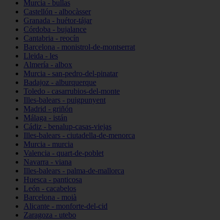
Murcia - bullas
Castellón - albocàsser
Granada - huétor-tájar
Córdoba - bujalance
Cantabria - reocín
Barcelona - monistrol-de-montserrat
Lleida - les
Almería - albox
Murcia - san-pedro-del-pinatar
Badajoz - alburquerque
Toledo - casarrubios-del-monte
Illes-balears - puigpunyent
Madrid - griñón
Málaga - istán
Cádiz - benalup-casas-viejas
Illes-balears - ciutadella-de-menorca
Murcia - murcia
Valencia - quart-de-poblet
Navarra - viana
Illes-balears - palma-de-mallorca
Huesca - panticosa
León - cacabelos
Barcelona - moià
Alicante - monforte-del-cid
Zaragoza - utebo