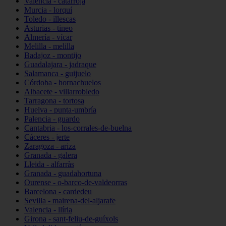
Valencia - catarroja
Murcia - lorquí
Toledo - illescas
Asturias - tineo
Almería - vícar
Melilla - melilla
Badajoz - montijo
Guadalajara - jadraque
Salamanca - guijuelo
Córdoba - hornachuelos
Albacete - villarrobledo
Tarragona - tortosa
Huelva - punta-umbría
Palencia - guardo
Cantabria - los-corrales-de-buelna
Cáceres - jerte
Zaragoza - ariza
Granada - galera
Lleida - alfarràs
Granada - guadahortuna
Ourense - o-barco-de-valdeorras
Barcelona - cardedeu
Sevilla - mairena-del-aljarafe
Valencia - llíria
Girona - sant-feliu-de-guíxols