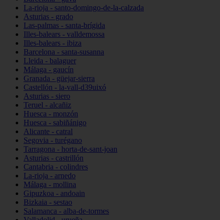
La-rioja - santo-domingo-de-la-calzada
Asturias - grado
Las-palmas - santa-brígida
Illes-balears - valldemossa
Illes-balears - ibiza
Barcelona - santa-susanna
Lleida - balaguer
Málaga - gaucín
Granada - güejar-sierra
Castellón - la-vall-d39uixó
Asturias - siero
Teruel - alcañiz
Huesca - monzón
Huesca - sabiñánigo
Alicante - catral
Segovia - turégano
Tarragona - horta-de-sant-joan
Asturias - castrillón
Cantabria - colindres
La-rioja - arnedo
Málaga - mollina
Gipuzkoa - andoain
Bizkaia - sestao
Salamanca - alba-de-tormes
Valladolid - urueña