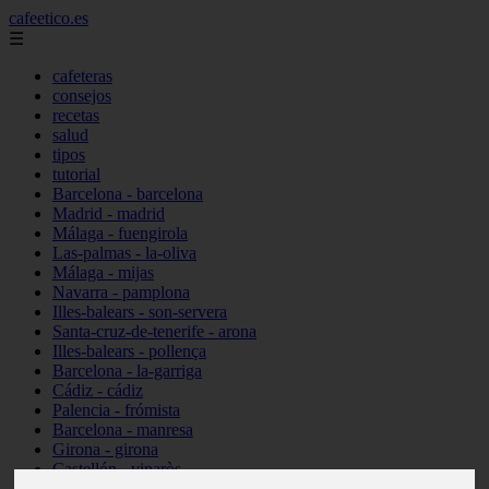
cafeetico.es
☰
cafeteras
consejos
recetas
salud
tipos
tutorial
Barcelona - barcelona
Madrid - madrid
Málaga - fuengirola
Las-palmas - la-oliva
Málaga - mijas
Navarra - pamplona
Illes-balears - son-servera
Santa-cruz-de-tenerife - arona
Illes-balears - pollença
Barcelona - la-garriga
Cádiz - cádiz
Palencia - frómista
Barcelona - manresa
Girona - girona
Castellón - vinaròs
Illes-balears - capdepera