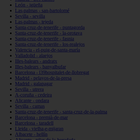
León - igüeña
Las-palmas - san-bartolomé
Sevilla - sevilla
Las-palmas - tejeda
Santa-cruz-de-tenerife - puntagorda
Santa-cruz-de-tenerife - la-orotava
Santa-cruz-de-tenerife - fasnia
Santa-cruz-de-tenerife - los-realejos
Valencia - el-puig-de-santa-maría
Valladolid - alaejos
Illes-balears - andratx
Illes-balears - banyalbufar
Barcelona - l39hospitalet-de-llobregat
Madrid - pelayos-de-la-presa
Madrid - galapagar
Sevilla - utrera
A-coruña - cedeira
Alicante - ondara
Sevilla - camas
Santa-cruz-de-tenerife - santa-cruz-de-la-palma
Barcelona - premià-de-mar
Barcelona - taradell
Lleida - vielha-e-mijaran
Albacete - hellín
Alicante - pilar-de-la-horadada