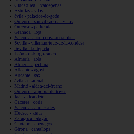
Ciudad-real - valdepeñas
Asturias - salas
ávila - palacios-de-goda
Ourense - san-cibrao-das-viñas
Ourense - padrenda
Granada - loja
Valencia - bonrepòs-i-mirambell
Sevilla - villamanrique-de-la-condesa
Sevilla - lantejuela
León - el-burgo-ranero
Almería - abla
Almería - pechina
Alicante - agost
Alicante - sax
ávila - el-arenal
Madrid - aldea-del-fresno
Ourense - a-pobra-de-trives
Jaén - alcaudete
Cáceres - coria
Valencia - almussafes
Huesca - graus
Zaragoza - alagón
Cantabria - penagos
Girona - cantallops