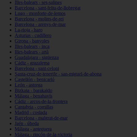
Illes-balears - ses-salines
Barcelona - sant-feliu-de-llobregat
Lugo - monforte-de-lemos
Barcelona - molins-de-rei
Barcelona - arenys-de-mar
La-rioja - haro
Asturias - cudillero
Girona - banyoles
Illes-balears - inca
Illes-balears - artà
Guadalajara - sigüenza
Cádiz - grazalema
Barcelona - sant-celoni
Santa-cruz-de-tenerife - san-miguel-de-abona
Castellón - benicarló
León - astorga
Bizkaia - barakaldo
Málaga - benahavís
Cádiz - arcos-de-la-frontera
Cantabria - comillas
Madrid - coslada
Barcelona - malgrat-de-mar
Jaén - úbeda
Málaga - antequera
Málaga - rincón-de-la-victoria