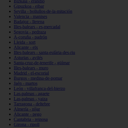
Bizkaia - erandio
Gipuzkoa - eibar
Sevilla - bollullos-de-la-mitación
Valencia - manises
Badajoz - llerena
Illes-balears - es-mercadal
Segovia - pedraza
A-coruña - padrón
Lleida - sort
Alicante - elx
Illes-balears - santa-eulària-des-riu
Asturias - avilés
Santa-cruz-de-tenerife - güímar
Illes-balears - muro
Madrid - el-escorial
Burgos - medina-de-pomar
Jaén - martos
León - villafranca-del-bierzo
Las-palmas - agaete
Las-palmas - yaiza
Tarragona - deltebre
Almería - níjar
Alicante - pego
Cantabria - reinosa
Girona - ripoll