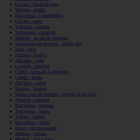
Girona - lloret-de-mar
Málaga - ronda
Barcelona - castelldefels
Girona - roses
Valencia - gandia
Tarragona - cambrils
Madrid - alcalá-de-henares
Santa-cruz-de-tenerife - breña-alta
Jaén - jaén
Huelva - huelva
Alicante - calp
La-rioja - logroño
Cádiz - jerez-de-la-frontera
Lleida - lleida
Alicante - xàbia
Burgos - burgos
Santa-cruz-de-tenerife - puerto-de-la-cruz
Almería - almería
Barcelona - terrassa
Tarragona - salou
Toledo - toledo
Barcelona - sitges
álava - vitoria-gasteiz
Bizkaia - bilbao
Madrid - tres-cantos