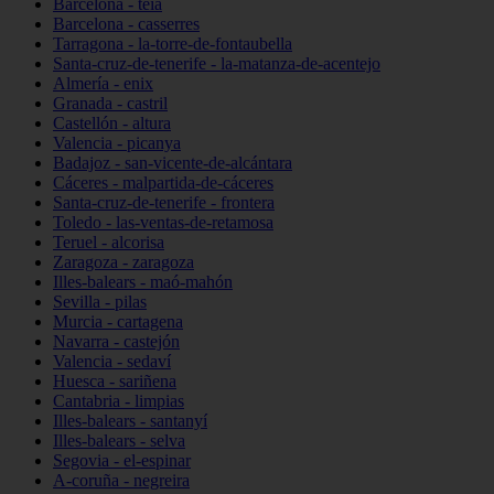
Barcelona - teià
Barcelona - casserres
Tarragona - la-torre-de-fontaubella
Santa-cruz-de-tenerife - la-matanza-de-acentejo
Almería - enix
Granada - castril
Castellón - altura
Valencia - picanya
Badajoz - san-vicente-de-alcántara
Cáceres - malpartida-de-cáceres
Santa-cruz-de-tenerife - frontera
Toledo - las-ventas-de-retamosa
Teruel - alcorisa
Zaragoza - zaragoza
Illes-balears - maó-mahón
Sevilla - pilas
Murcia - cartagena
Navarra - castejón
Valencia - sedaví
Huesca - sariñena
Cantabria - limpias
Illes-balears - santanyí
Illes-balears - selva
Segovia - el-espinar
A-coruña - negreira