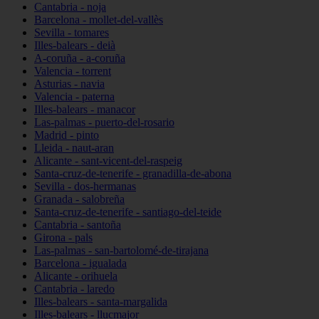
Cantabria - noja
Barcelona - mollet-del-vallès
Sevilla - tomares
Illes-balears - deià
A-coruña - a-coruña
Valencia - torrent
Asturias - navia
Valencia - paterna
Illes-balears - manacor
Las-palmas - puerto-del-rosario
Madrid - pinto
Lleida - naut-aran
Alicante - sant-vicent-del-raspeig
Santa-cruz-de-tenerife - granadilla-de-abona
Sevilla - dos-hermanas
Granada - salobreña
Santa-cruz-de-tenerife - santiago-del-teide
Cantabria - santoña
Girona - pals
Las-palmas - san-bartolomé-de-tirajana
Barcelona - igualada
Alicante - orihuela
Cantabria - laredo
Illes-balears - santa-margalida
Illes-balears - llucmajor