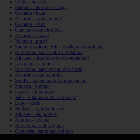
Lleida - bossòst
Palencia - itero-de-la-vega
Granada - baza
A-coruña - pontedeume
Granada - válor
Cuenca - las-pedroñeras
A-coruña - carral
Valencia - puçol
Santa-cruz-de-tenerife - los-llanos-de-aridane
Barcelona - sant-sadurní-d39anoia
Alicante - el-poble-nou-de-benitatxell
Las-palmas - tuineje
Barcelona - sant-vicenç-dels-horts
A-coruña - santa-comba
Sevilla - valencina-de-la-concepción
Navarra - lumbier
La-rioja - fuenmayor
Jaén - villanueva-del-arzobispo
Lugo - sarria
Madrid - arganda-del-rey
Alicante - els-poblets
Asturias - laviana
Barcelona - vallgorguina
Cantabria - santillana-del-mar
Zamora - santa-maría-de-la-vega