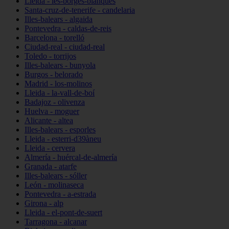
Lleida - les-borges-blanques
Santa-cruz-de-tenerife - candelaria
Illes-balears - algaida
Pontevedra - caldas-de-reis
Barcelona - torelló
Ciudad-real - ciudad-real
Toledo - torrijos
Illes-balears - bunyola
Burgos - belorado
Madrid - los-molinos
Lleida - la-vall-de-boí
Badajoz - olivenza
Huelva - moguer
Alicante - altea
Illes-balears - esporles
Lleida - esterri-d39àneu
Lleida - cervera
Almería - huércal-de-almería
Granada - atarfe
Illes-balears - sóller
León - molinaseca
Pontevedra - a-estrada
Girona - alp
Lleida - el-pont-de-suert
Tarragona - alcanar