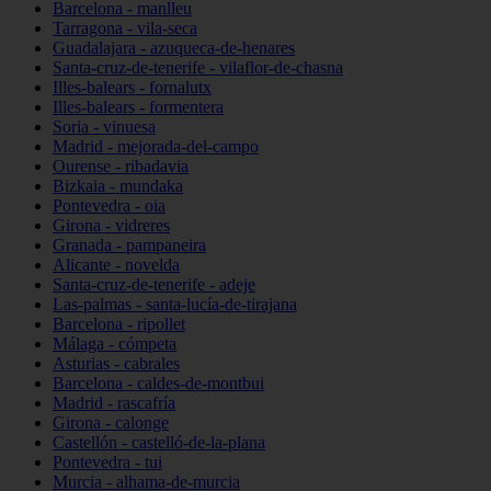
Barcelona - manlleu
Tarragona - vila-seca
Guadalajara - azuqueca-de-henares
Santa-cruz-de-tenerife - vilaflor-de-chasna
Illes-balears - fornalutx
Illes-balears - formentera
Soria - vinuesa
Madrid - mejorada-del-campo
Ourense - ribadavia
Bizkaia - mundaka
Pontevedra - oia
Girona - vidreres
Granada - pampaneira
Alicante - novelda
Santa-cruz-de-tenerife - adeje
Las-palmas - santa-lucía-de-tirajana
Barcelona - ripollet
Málaga - cómpeta
Asturias - cabrales
Barcelona - caldes-de-montbui
Madrid - rascafría
Girona - calonge
Castellón - castelló-de-la-plana
Pontevedra - tui
Murcia - alhama-de-murcia