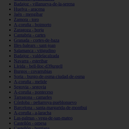
Badajoz - villanueva-de-la-serena
Huelva - aracena
Jaén - mengíbar
Zamora - toro
A-coruña - boimorto
Zaragoza - borja
Cantabria - cartes
Granada - cortes-de-baza
Illes-balears - sant-joan
Salamanca - vitigudino
Badajoz - valdelacalzada
Navarra - esteribar
Lleida - bell-lloc-d39urgell
Burgos - covarrubias
Soria - burgo-de-osma-ciudad-de-osma
A-coruña - melide
Segovia - segovia
A-coruña - ponteceso
Tarragona - camarles
Córdoba - peñarroya-pueblonuevo
Barcelona - santa-margarida-de-montbui
A-coruña - a-laracha
Las-palmas - vega-de-san-mateo
Castellón - orpesa
Castellón - burriana