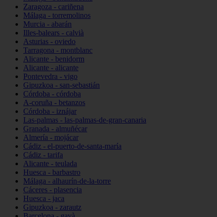
Zaragoza - cariñena
Málaga - torremolinos
Murcia - abarán
Illes-balears - calvià
Asturias - oviedo
Tarragona - montblanc
Alicante - benidorm
Alicante - alicante
Pontevedra - vigo
Gipuzkoa - san-sebastián
Córdoba - córdoba
A-coruña - betanzos
Córdoba - iznájar
Las-palmas - las-palmas-de-gran-canaria
Granada - almuñécar
Almería - mojácar
Cádiz - el-puerto-de-santa-maría
Cádiz - tarifa
Alicante - teulada
Huesca - barbastro
Málaga - alhaurín-de-la-torre
Cáceres - plasencia
Huesca - jaca
Gipuzkoa - zarautz
Barcelona - gavà