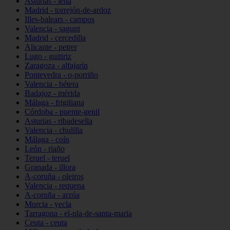
Asturias - lena
Madrid - torrejón-de-ardoz
Illes-balears - campos
Valencia - sagunt
Madrid - cercedilla
Alicante - petrer
Lugo - guitiriz
Zaragoza - alfajarín
Pontevedra - o-porriño
Valencia - bétera
Badajoz - mérida
Málaga - frigiliana
Córdoba - puente-genil
Asturias - ribadesella
Valencia - chulilla
Málaga - coín
León - riaño
Teruel - teruel
Granada - illora
A-coruña - oleiros
Valencia - requena
A-coruña - arzúa
Murcia - yecla
Tarragona - el-pla-de-santa-maria
Ceuta - ceuta