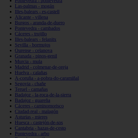
Pontevedra - pontevedra
Las-palmas - mogán
Illes-balears - es-castell
Alicante - villena
Burgos - aranda-de-duero
Pontevedra - cambados
Cáceres - trujillo
Illes-balears - felanitx
Sevilla - bormujos
Ourense - celanova
Granada - pinos-genil
Murcia - mula
Madrid - colmenar-de-oreja
Huelva - calañas
A-coruña - a-pobra-do-caramiñal
Segovia - chañe
Teruel - camañas
Badajoz - la-roca-de-la-sierra
Badajoz - guareña
Cáceres - caminomorisco
Ciudad-real - malagón
Asturias - mieres
Huesca - castejón-de-sos
Cantabria - hazas-de-cesto
Pontevedra - arbo