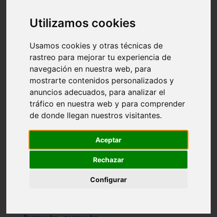
Valencia - valencia
Málaga - nerja
Utilizamos cookies
Girona - blanes
A-coruña - santiago-de-compostela
Málaga - marbella
Usamos cookies y otras técnicas de
Tarragona - tarragona
rastreo para mejorar tu experiencia de
Asturias - gijón
navegación en nuestra web, para
Girona - figueres
Alicante - santa-pola
mostrarte contenidos personalizados y
Madrid - leganés
anuncios adecuados, para analizar el
Almería - roquetas-de-mar
tráfico en nuestra web y para comprender
Girona - tossa-de-mar
Barcelona - sant-cugat-del-vallès
de donde llegan nuestros visitantes.
Alicante - l39alfàs-del-pi
Barcelona - vilanova-i-la-geltrú
Illes-balears - alcúdia
Aceptar
Castellón - peñíscola
Barcelona - mataró
Rechazar
ávila - ávila
Illes-balears - sant-antoni-de-portmany
Configurar
Illes-balears - sant-josep-de-sa-talaia
Tarragona - reus
Barcelona - badalona
Santa-cruz-de-tenerife - san-cristóbal-de-la-laguna