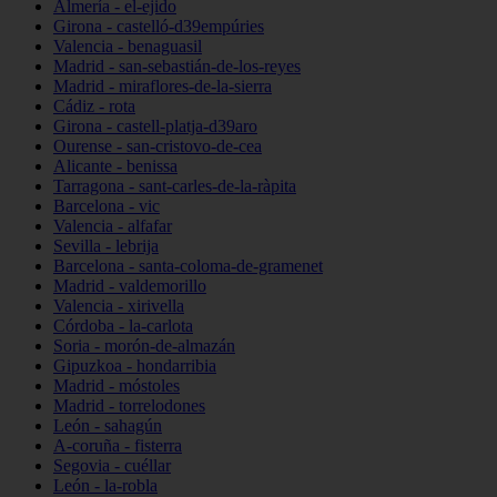
Almería - el-ejido
Girona - castelló-d39empúries
Valencia - benaguasil
Madrid - san-sebastián-de-los-reyes
Madrid - miraflores-de-la-sierra
Cádiz - rota
Girona - castell-platja-d39aro
Ourense - san-cristovo-de-cea
Alicante - benissa
Tarragona - sant-carles-de-la-ràpita
Barcelona - vic
Valencia - alfafar
Sevilla - lebrija
Barcelona - santa-coloma-de-gramenet
Madrid - valdemorillo
Valencia - xirivella
Córdoba - la-carlota
Soria - morón-de-almazán
Gipuzkoa - hondarribia
Madrid - móstoles
Madrid - torrelodones
León - sahagún
A-coruña - fisterra
Segovia - cuéllar
León - la-robla