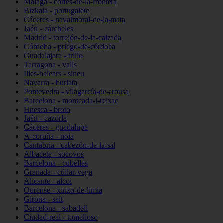
Málaga - cortes-de-la-frontera
Bizkaia - portugalete
Cáceres - navalmoral-de-la-mata
Jaén - cárcheles
Madrid - torrejón-de-la-calzada
Córdoba - priego-de-córdoba
Guadalajara - trillo
Tarragona - valls
Illes-balears - sineu
Navarra - burlata
Pontevedra - vilagarcía-de-arousa
Barcelona - montcada-i-reixac
Huesca - broto
Jaén - cazorla
Cáceres - guadalupe
A-coruña - noia
Cantabria - cabezón-de-la-sal
Albacete - socovos
Barcelona - cubelles
Granada - cúllar-vega
Alicante - alcoi
Ourense - xinzo-de-limia
Girona - salt
Barcelona - sabadell
Ciudad-real - tomelloso