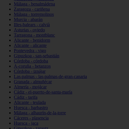
Málaga - benalmádena
Zaragoza - cariñena
Málaga - torremolinos
Murcia - abarán
Illes-balears - calvià
Asturias - oviedo
Tarragona - montblanc
Alicante - benidorm
Alicante - alicante
Pontevedra - vigo
Gipuzkoa - san-sebastián
Córdoba - córdoba
A-coruña - betanzos
Córdoba - iznájar
Las-palmas - las-palmas-de-gran-canaria
Granada - almuñécar
Almería - mojácar
Cádiz - el-puerto-de-santa-maría
Cádiz - tarifa
Alicante - teulada
Huesca - barbastro
Málaga - alhaurín-de-la-torre
Cáceres - plasencia
Huesca - jaca
Gipuzkoa - zarautz