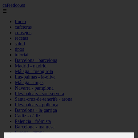
cafeetico.es
☰
Inicio
cafeteras
consejos
recetas
salud
tipos
tutorial
Barcelona - barcelona
Madrid - madrid
Málaga - fuengirola
Las-palmas - la-oliva
Málaga - mijas
Navarra - pamplona
Illes-balears - son-servera
Santa-cruz-de-tenerife - arona
Illes-balears - pollença
Barcelona - la-garriga
Cádiz - cádiz
Palencia - frómista
Barcelona - manresa
Girona - girona
Castellón - vinaròs