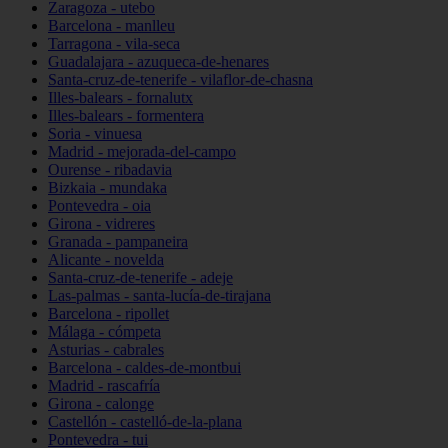
Zaragoza - utebo
Barcelona - manlleu
Tarragona - vila-seca
Guadalajara - azuqueca-de-henares
Santa-cruz-de-tenerife - vilaflor-de-chasna
Illes-balears - fornalutx
Illes-balears - formentera
Soria - vinuesa
Madrid - mejorada-del-campo
Ourense - ribadavia
Bizkaia - mundaka
Pontevedra - oia
Girona - vidreres
Granada - pampaneira
Alicante - novelda
Santa-cruz-de-tenerife - adeje
Las-palmas - santa-lucía-de-tirajana
Barcelona - ripollet
Málaga - cómpeta
Asturias - cabrales
Barcelona - caldes-de-montbui
Madrid - rascafría
Girona - calonge
Castellón - castelló-de-la-plana
Pontevedra - tui