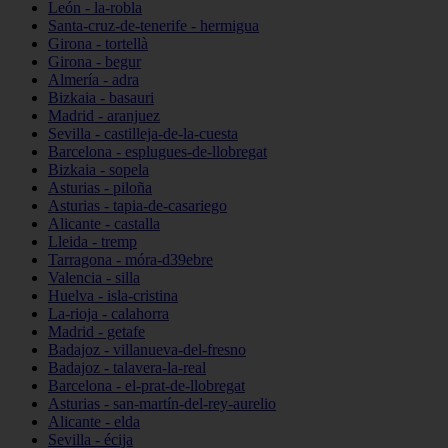
León - la-robla
Santa-cruz-de-tenerife - hermigua
Girona - tortellà
Girona - begur
Almería - adra
Bizkaia - basauri
Madrid - aranjuez
Sevilla - castilleja-de-la-cuesta
Barcelona - esplugues-de-llobregat
Bizkaia - sopela
Asturias - piloña
Asturias - tapia-de-casariego
Alicante - castalla
Lleida - tremp
Tarragona - móra-d39ebre
Valencia - silla
Huelva - isla-cristina
La-rioja - calahorra
Madrid - getafe
Badajoz - villanueva-del-fresno
Badajoz - talavera-la-real
Barcelona - el-prat-de-llobregat
Asturias - san-martín-del-rey-aurelio
Alicante - elda
Sevilla - écija