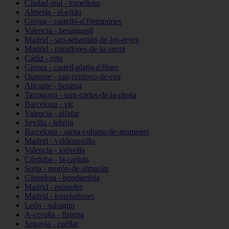
Ciudad-real - tomelloso
Almería - el-ejido
Girona - castelló-d39empúries
Valencia - benaguasil
Madrid - san-sebastián-de-los-reyes
Madrid - miraflores-de-la-sierra
Cádiz - rota
Girona - castell-platja-d39aro
Ourense - san-cristovo-de-cea
Alicante - benissa
Tarragona - sant-carles-de-la-ràpita
Barcelona - vic
Valencia - alfafar
Sevilla - lebrija
Barcelona - santa-coloma-de-gramenet
Madrid - valdemorillo
Valencia - xirivella
Córdoba - la-carlota
Soria - morón-de-almazán
Gipuzkoa - hondarribia
Madrid - móstoles
Madrid - torrelodones
León - sahagún
A-coruña - fisterra
Segovia - cuéllar