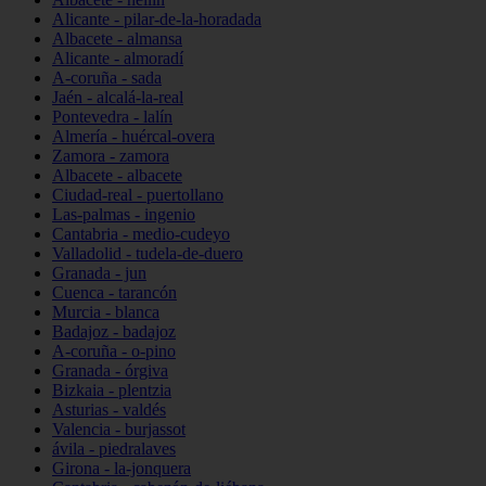
Alicante - pilar-de-la-horadada
Albacete - almansa
Alicante - almoradí
A-coruña - sada
Jaén - alcalá-la-real
Pontevedra - lalín
Almería - huércal-overa
Zamora - zamora
Albacete - albacete
Ciudad-real - puertollano
Las-palmas - ingenio
Cantabria - medio-cudeyo
Valladolid - tudela-de-duero
Granada - jun
Cuenca - tarancón
Murcia - blanca
Badajoz - badajoz
A-coruña - o-pino
Granada - órgiva
Bizkaia - plentzia
Asturias - valdés
Valencia - burjassot
ávila - piedralaves
Girona - la-jonquera