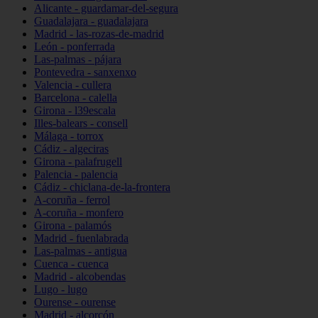
Alicante - guardamar-del-segura
Guadalajara - guadalajara
Madrid - las-rozas-de-madrid
León - ponferrada
Las-palmas - pájara
Pontevedra - sanxenxo
Valencia - cullera
Barcelona - calella
Girona - l39escala
Illes-balears - consell
Málaga - torrox
Cádiz - algeciras
Girona - palafrugell
Palencia - palencia
Cádiz - chiclana-de-la-frontera
A-coruña - ferrol
A-coruña - monfero
Girona - palamós
Madrid - fuenlabrada
Las-palmas - antigua
Cuenca - cuenca
Madrid - alcobendas
Lugo - lugo
Ourense - ourense
Madrid - alcorcón