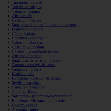
Tarragona - calafell
Toledo - cazalegas
Valencia - alaquàs
Alicante - ibi
Castellón - vila-real
Santa-cruz-de-tenerife - icod-de-los-vinos
Pontevedra - baiona
Cádiz - barbate
Cantabria - camargo
Valencia - alboraya
Castellón - almenara
Cáceres - jarandilla-de-la-vera
Alicante - finestrat
Santa-cruz-de-tenerife - tijarafe
Zamora - moraleja-del-vino
Gipuzkoa - ordizia
Madrid - parla
Barcelona - castellet-i-la-gornal
Sevilla - espartinas
Granada - las-gabias
Asturias - llanes
Salamanca - peñaranda-de-bracamonte
Barcelona - vilafranca-del-penedès
Navarra - tudela
A-coruña - miño