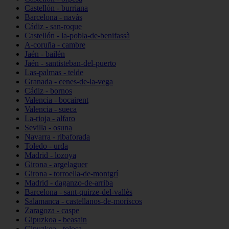
Castellón - burriana
Barcelona - navàs
Cádiz - san-roque
Castellón - la-pobla-de-benifassà
A-coruña - cambre
Jaén - bailén
Jaén - santisteban-del-puerto
Las-palmas - telde
Granada - cenes-de-la-vega
Cádiz - bornos
Valencia - bocairent
Valencia - sueca
La-rioja - alfaro
Sevilla - osuna
Navarra - ribaforada
Toledo - urda
Madrid - lozoya
Girona - argelaguer
Girona - torroella-de-montgrí
Madrid - daganzo-de-arriba
Barcelona - sant-quirze-del-vallès
Salamanca - castellanos-de-moriscos
Zaragoza - caspe
Gipuzkoa - beasain
Gipuzkoa - tolosa