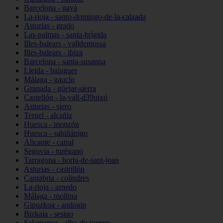
Barcelona - gavà
La-rioja - santo-domingo-de-la-calzada
Asturias - grado
Las-palmas - santa-brígida
Illes-balears - valldemossa
Illes-balears - ibiza
Barcelona - santa-susanna
Lleida - balaguer
Málaga - gaucín
Granada - güejar-sierra
Castellón - la-vall-d39uixó
Asturias - siero
Teruel - alcañiz
Huesca - monzón
Huesca - sabiñánigo
Alicante - catral
Segovia - turégano
Tarragona - horta-de-sant-joan
Asturias - castrillón
Cantabria - colindres
La-rioja - arnedo
Málaga - mollina
Gipuzkoa - andoain
Bizkaia - sestao
Salamanca - alba-de-tormes