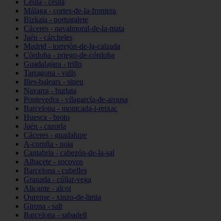
Ceuta - ceuta
Málaga - cortes-de-la-frontera
Bizkaia - portugalete
Cáceres - navalmoral-de-la-mata
Jaén - cárcheles
Madrid - torrejón-de-la-calzada
Córdoba - priego-de-córdoba
Guadalajara - trillo
Tarragona - valls
Illes-balears - sineu
Navarra - burlata
Pontevedra - vilagarcía-de-arousa
Barcelona - montcada-i-reixac
Huesca - broto
Jaén - cazorla
Cáceres - guadalupe
A-coruña - noia
Cantabria - cabezón-de-la-sal
Albacete - socovos
Barcelona - cubelles
Granada - cúllar-vega
Alicante - alcoi
Ourense - xinzo-de-limia
Girona - salt
Barcelona - sabadell