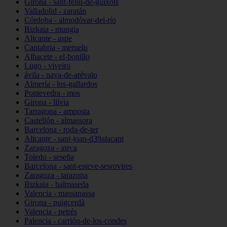
Girona - sant-feliu-de-guíxols
Valladolid - zaratán
Córdoba - almodóvar-del-río
Bizkaia - mungia
Alicante - aspe
Cantabria - meruelo
Albacete - el-bonillo
Lugo - viveiro
ávila - nava-de-arévalo
Almería - los-gallardos
Pontevedra - mos
Girona - llívia
Tarragona - amposta
Castellón - almassora
Barcelona - roda-de-ter
Alicante - sant-joan-d39alacant
Zaragoza - ateca
Toledo - seseña
Barcelona - sant-esteve-sesrovires
Zaragoza - tarazona
Bizkaia - balmaseda
Valencia - massanassa
Girona - puigcerdà
Valencia - petrés
Palencia - carrión-de-los-condes