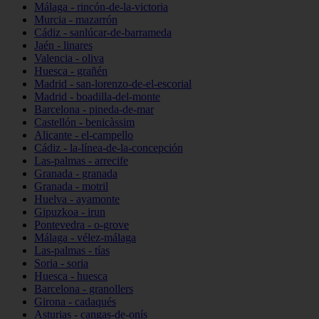
Málaga - rincón-de-la-victoria
Murcia - mazarrón
Cádiz - sanlúcar-de-barrameda
Jaén - linares
Valencia - oliva
Huesca - grañén
Madrid - san-lorenzo-de-el-escorial
Madrid - boadilla-del-monte
Barcelona - pineda-de-mar
Castellón - benicàssim
Alicante - el-campello
Cádiz - la-línea-de-la-concepción
Las-palmas - arrecife
Granada - granada
Granada - motril
Huelva - ayamonte
Gipuzkoa - irun
Pontevedra - o-grove
Málaga - vélez-málaga
Las-palmas - tías
Soria - soria
Huesca - huesca
Barcelona - granollers
Girona - cadaqués
Asturias - cangas-de-onís