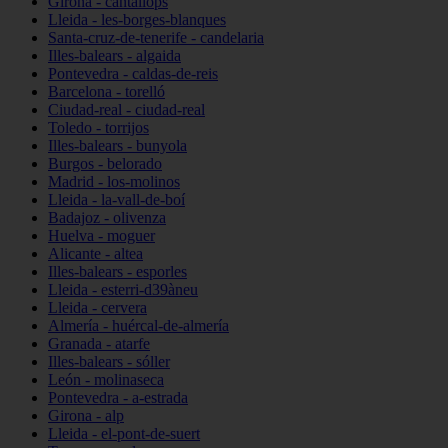
Girona - cantallops
Lleida - les-borges-blanques
Santa-cruz-de-tenerife - candelaria
Illes-balears - algaida
Pontevedra - caldas-de-reis
Barcelona - torelló
Ciudad-real - ciudad-real
Toledo - torrijos
Illes-balears - bunyola
Burgos - belorado
Madrid - los-molinos
Lleida - la-vall-de-boí
Badajoz - olivenza
Huelva - moguer
Alicante - altea
Illes-balears - esporles
Lleida - esterri-d39àneu
Lleida - cervera
Almería - huércal-de-almería
Granada - atarfe
Illes-balears - sóller
León - molinaseca
Pontevedra - a-estrada
Girona - alp
Lleida - el-pont-de-suert