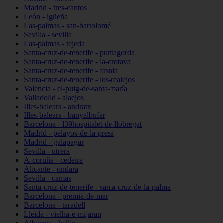
Madrid - tres-cantos
León - igüeña
Las-palmas - san-bartolomé
Sevilla - sevilla
Las-palmas - tejeda
Santa-cruz-de-tenerife - puntagorda
Santa-cruz-de-tenerife - la-orotava
Santa-cruz-de-tenerife - fasnia
Santa-cruz-de-tenerife - los-realejos
Valencia - el-puig-de-santa-maría
Valladolid - alaejos
Illes-balears - andratx
Illes-balears - banyalbufar
Barcelona - l39hospitalet-de-llobregat
Madrid - pelayos-de-la-presa
Madrid - galapagar
Sevilla - utrera
A-coruña - cedeira
Alicante - ondara
Sevilla - camas
Santa-cruz-de-tenerife - santa-cruz-de-la-palma
Barcelona - premià-de-mar
Barcelona - taradell
Lleida - vielha-e-mijaran
Albacete - hellín