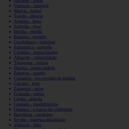
Alicante - polop
Valencia - catarroja
Murcia - lorquí
Toledo - illescas
Asturias - tineo
Almería - vícar
Melilla - melilla
Badajoz - montijo
Guadalajara - jadraque
Salamanca - guijuelo
Córdoba - hornachuelos
Albacete - villarrobledo
Tarragona - tortosa
Huelva - punta-umbría
Palencia - guardo
Cantabria - los-corrales-de-buelna
Cáceres - jerte
Zaragoza - ariza
Granada - galera
Lleida - alfarràs
Granada - guadahortuna
Ourense - o-barco-de-valdeorras
Barcelona - cardedeu
Sevilla - mairena-del-aljarafe
Valencia - llíria