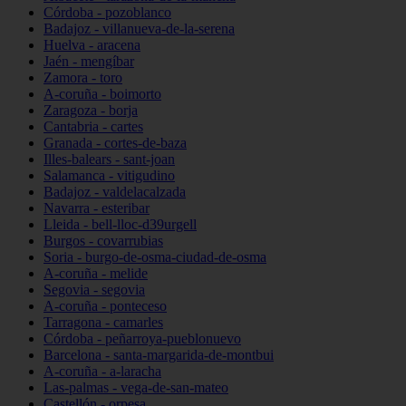
Córdoba - pozoblanco
Badajoz - villanueva-de-la-serena
Huelva - aracena
Jaén - mengíbar
Zamora - toro
A-coruña - boimorto
Zaragoza - borja
Cantabria - cartes
Granada - cortes-de-baza
Illes-balears - sant-joan
Salamanca - vitigudino
Badajoz - valdelacalzada
Navarra - esteribar
Lleida - bell-lloc-d39urgell
Burgos - covarrubias
Soria - burgo-de-osma-ciudad-de-osma
A-coruña - melide
Segovia - segovia
A-coruña - ponteceso
Tarragona - camarles
Córdoba - peñarroya-pueblonuevo
Barcelona - santa-margarida-de-montbui
A-coruña - a-laracha
Las-palmas - vega-de-san-mateo
Castellón - orpesa