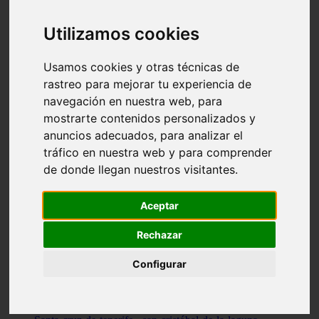
Illes-balears - capdepera
Valencia - valencia
Utilizamos cookies
Málaga - nerja
Girona - blanes
A-coruña - santiago-de-compostela
Usamos cookies y otras técnicas de
Málaga - marbella
rastreo para mejorar tu experiencia de
Tarragona - tarragona
navegación en nuestra web, para
Asturias - gijón
Girona - figueres
mostrarte contenidos personalizados y
Alicante - santa-pola
anuncios adecuados, para analizar el
Madrid - leganés
tráfico en nuestra web y para comprender
Almería - roquetas-de-mar
Girona - tossa-de-mar
de donde llegan nuestros visitantes.
Barcelona - sant-cugat-del-vallès
Alicante - l39alfàs-del-pi
Barcelona - vilanova-i-la-geltrú
Aceptar
Illes-balears - alcúdia
Castellón - peñíscola
Rechazar
Barcelona - mataró
ávila - ávila
Configurar
Illes-balears - sant-antoni-de-portmany
Illes-balears - sant-josep-de-sa-talaia
Tarragona - reus
Barcelona - badalona