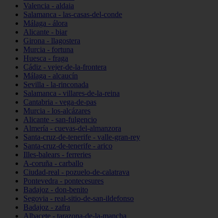
Valencia - aldaia
Salamanca - las-casas-del-conde
Málaga - álora
Alicante - biar
Girona - llagostera
Murcia - fortuna
Huesca - fraga
Cádiz - vejer-de-la-frontera
Málaga - alcaucín
Sevilla - la-rinconada
Salamanca - villares-de-la-reina
Cantabria - vega-de-pas
Murcia - los-alcázares
Alicante - san-fulgencio
Almería - cuevas-del-almanzora
Santa-cruz-de-tenerife - valle-gran-rey
Santa-cruz-de-tenerife - arico
Illes-balears - ferreries
A-coruña - carballo
Ciudad-real - pozuelo-de-calatrava
Pontevedra - pontecesures
Badajoz - don-benito
Segovia - real-sitio-de-san-ildefonso
Badajoz - zafra
Albacete - tarazona-de-la-mancha