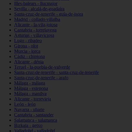
Illes-balears - llucmajor
Sevilla - alcalá-de-guadaíra
Santa-cruz-de-tenerife - guía-de-isora
Madrid - collado-villalba
Alicante - la-vila-joiosa
Cantabria - torrelavega
Asturias - villaviciosa
Lugo - ribadeo
Girona - olot
Murcia - lorca
Cádiz - chipiona
Alicante - dénia
Teruel - la-puebla-de-valverde
Santa-cruz-de-tenerife - santa-cruz-de-tenerife
Santa-cruz-de-tenerife - arafo
Málaga - málaga
Málaga - estepona
Málaga - manilva
Alicante - torrevieja
León - león
Navarra - uharte
Cantabria - santander
Salamanca - salamanca
Bizkaia - getxo
Valladolid - valladolid