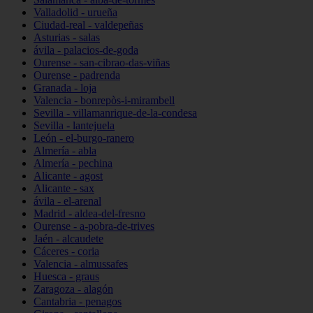
Valladolid - urueña
Ciudad-real - valdepeñas
Asturias - salas
ávila - palacios-de-goda
Ourense - san-cibrao-das-viñas
Ourense - padrenda
Granada - loja
Valencia - bonrepòs-i-mirambell
Sevilla - villamanrique-de-la-condesa
Sevilla - lantejuela
León - el-burgo-ranero
Almería - abla
Almería - pechina
Alicante - agost
Alicante - sax
ávila - el-arenal
Madrid - aldea-del-fresno
Ourense - a-pobra-de-trives
Jaén - alcaudete
Cáceres - coria
Valencia - almussafes
Huesca - graus
Zaragoza - alagón
Cantabria - penagos