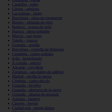
Castellón - nules
Girona - arbúcies
Las-palmas - tinajo
Barcelona - olesa-de-montserrat
Burgos - miranda-de-ebro
Badajoz - segura-de-león
Huesca - aínsa-sobrarbe
Murcia - san-javier
Toledo - yuncos
Granada - armilla
Barcelona - cornellà-de-llobregat
Cantabria - castro-urdiales
ávila - burgohondo
A-coruña - arteixo
Alicante - crevillent
Zaragoza - san-mateo-de-gállego
Madrid - sevilla-la-nueva
Córdoba - castro-del-río
Granada - trevélez
Granada - alpujarra-de-la-sierra
Granada - alhama-de-granada
Asturias - langreo
Cáceres - hervás
Ciudad-real - puerto-lápice