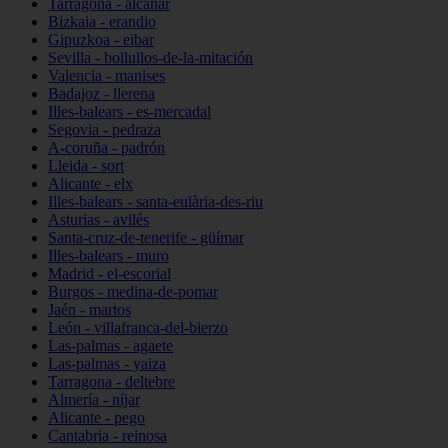
Tarragona - alcanar
Bizkaia - erandio
Gipuzkoa - eibar
Sevilla - bollullos-de-la-mitación
Valencia - manises
Badajoz - llerena
Illes-balears - es-mercadal
Segovia - pedraza
A-coruña - padrón
Lleida - sort
Alicante - elx
Illes-balears - santa-eulària-des-riu
Asturias - avilés
Santa-cruz-de-tenerife - güímar
Illes-balears - muro
Madrid - el-escorial
Burgos - medina-de-pomar
Jaén - martos
León - villafranca-del-bierzo
Las-palmas - agaete
Las-palmas - yaiza
Tarragona - deltebre
Almería - níjar
Alicante - pego
Cantabria - reinosa