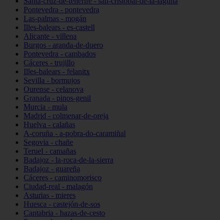
Santa-cruz-de-tenerife - san-cristóbal-de-la-laguna
Pontevedra - pontevedra
Las-palmas - mogán
Illes-balears - es-castell
Alicante - villena
Burgos - aranda-de-duero
Pontevedra - cambados
Cáceres - trujillo
Illes-balears - felanitx
Sevilla - bormujos
Ourense - celanova
Granada - pinos-genil
Murcia - mula
Madrid - colmenar-de-oreja
Huelva - calañas
A-coruña - a-pobra-do-caramiñal
Segovia - chañe
Teruel - camañas
Badajoz - la-roca-de-la-sierra
Badajoz - guareña
Cáceres - caminomorisco
Ciudad-real - malagón
Asturias - mieres
Huesca - castejón-de-sos
Cantabria - hazas-de-cesto