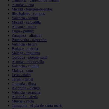
Cantabria - cabezón-de-liébana
Asturias - lena
Madrid - torrejón-de-ardoz
Illes-balears - campos
Valencia - sagunt
Madrid - cercedilla
Alicante - petrer
Lugo - guitiriz
Zaragoza - alfajarín
Pontevedra - o-porriño
Valencia - bétera
Badajoz - mérida
Málaga - frigiliana
Córdoba - puente-genil
Asturias - ribadesella
Valencia - chulilla
Málaga - coín
León - riaño
Teruel - teruel
Granada - illora
A-coruña - oleiros
Valencia - requena
A-coruña - arzúa
Murcia - yecla
Tarragona - el-pla-de-santa-maria