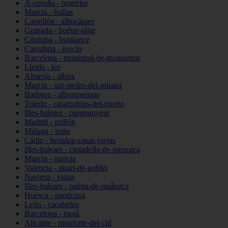
A-coruña - negreira
Murcia - bullas
Castellón - albocàsser
Granada - huétor-tájar
Córdoba - bujalance
Cantabria - reocín
Barcelona - monistrol-de-montserrat
Lleida - les
Almería - albox
Murcia - san-pedro-del-pinatar
Badajoz - alburquerque
Toledo - casarrubios-del-monte
Illes-balears - puigpunyent
Madrid - griñón
Málaga - istán
Cádiz - benalup-casas-viejas
Illes-balears - ciutadella-de-menorca
Murcia - murcia
Valencia - quart-de-poblet
Navarra - viana
Illes-balears - palma-de-mallorca
Huesca - panticosa
León - cacabelos
Barcelona - moià
Alicante - monforte-del-cid