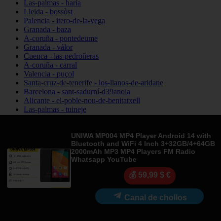
Las-palmas - haría
Lleida - bossòst
Palencia - itero-de-la-vega
Granada - baza
A-coruña - pontedeume
Granada - válor
Cuenca - las-pedroñeras
A-coruña - carral
Valencia - puçol
Santa-cruz-de-tenerife - los-llanos-de-aridane
Barcelona - sant-sadurní-d39anoia
Alicante - el-poble-nou-de-benitatxell
Las-palmas - tuineje
Barcelona - sant-vicenç-dels-horts
A-coruña - santa-comba
Sevilla - valencina-de-la-concepción
UNIWA MP004 MP4 Player Android 14 with
Bluetooth and WiFi 4 Inch 3+32GB/4+64GB
Navarra - lumbier
2000mAh MP3 MP4 Players FM Radio
La-rioja - fuenmayor
Whatsapp YouTube
Jaén - villanueva-del-arzobispo
Lugo - sarria
💰 59,99 $ €
Madrid - arganda-del-rey
Alicante - els-poblets
Canal de chollos
Asturias - laviana
Barcelona - vallgorguina
Cantabria - santillana-del-mar