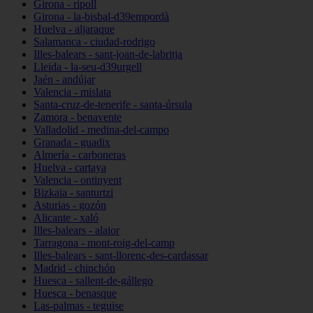
Girona - ripoll
Girona - la-bisbal-d39empordà
Huelva - aljaraque
Salamanca - ciudad-rodrigo
Illes-balears - sant-joan-de-labritja
Lleida - la-seu-d39urgell
Jaén - andújar
Valencia - mislata
Santa-cruz-de-tenerife - santa-úrsula
Zamora - benavente
Valladolid - medina-del-campo
Granada - guadix
Almería - carboneras
Huelva - cartaya
Valencia - ontinyent
Bizkaia - santurtzi
Asturias - gozón
Alicante - xaló
Illes-balears - alaior
Tarragona - mont-roig-del-camp
Illes-balears - sant-llorenç-des-cardassar
Madrid - chinchón
Huesca - sallent-de-gállego
Huesca - benasque
Las-palmas - teguise