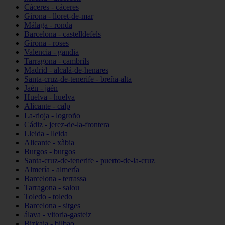
Cáceres - cáceres
Girona - lloret-de-mar
Málaga - ronda
Barcelona - castelldefels
Girona - roses
Valencia - gandia
Tarragona - cambrils
Madrid - alcalá-de-henares
Santa-cruz-de-tenerife - breña-alta
Jaén - jaén
Huelva - huelva
Alicante - calp
La-rioja - logroño
Cádiz - jerez-de-la-frontera
Lleida - lleida
Alicante - xàbia
Burgos - burgos
Santa-cruz-de-tenerife - puerto-de-la-cruz
Almería - almería
Barcelona - terrassa
Tarragona - salou
Toledo - toledo
Barcelona - sitges
álava - vitoria-gasteiz
Bizkaia - bilbao