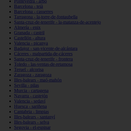
Pontevedra - arbo
Barcelona - teià
Barcelona - casserres
Tarragona - la-torre-de-fontaubella
Santa-cruz-de-tenerife - la-matanza-de-acentejo
Almería - enix
Granada - castril
Castellón - altura
Valencia - picanya
Badajoz - san-vicente-de-alcántara
Cáceres - malpartida-de-cáceres
Santa-cruz-de-tenerife - frontera
Toledo - las-ventas-de-retamosa
Teruel - alcorisa
Zaragoza - zaragoza
Illes-balears - maó-mahón
Sevilla - pilas
Murcia - cartagena
Navarra - castejón
Valencia - sedaví
Huesca - sariñena
Cantabria - limpias
Illes-balears - santanyí
Illes-balears - selva
Segovia - el-espinar