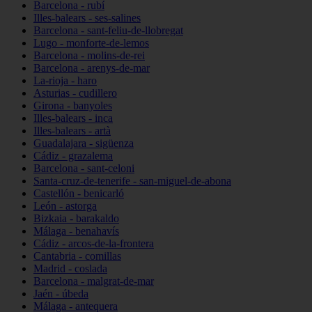
Barcelona - rubí
Illes-balears - ses-salines
Barcelona - sant-feliu-de-llobregat
Lugo - monforte-de-lemos
Barcelona - molins-de-rei
Barcelona - arenys-de-mar
La-rioja - haro
Asturias - cudillero
Girona - banyoles
Illes-balears - inca
Illes-balears - artà
Guadalajara - sigüenza
Cádiz - grazalema
Barcelona - sant-celoni
Santa-cruz-de-tenerife - san-miguel-de-abona
Castellón - benicarló
León - astorga
Bizkaia - barakaldo
Málaga - benahavís
Cádiz - arcos-de-la-frontera
Cantabria - comillas
Madrid - coslada
Barcelona - malgrat-de-mar
Jaén - úbeda
Málaga - antequera