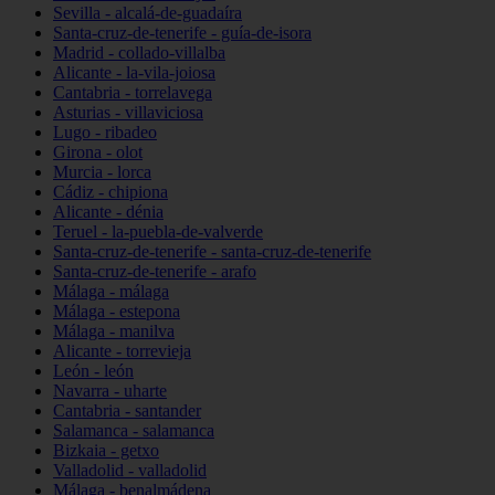
Sevilla - alcalá-de-guadaíra
Santa-cruz-de-tenerife - guía-de-isora
Madrid - collado-villalba
Alicante - la-vila-joiosa
Cantabria - torrelavega
Asturias - villaviciosa
Lugo - ribadeo
Girona - olot
Murcia - lorca
Cádiz - chipiona
Alicante - dénia
Teruel - la-puebla-de-valverde
Santa-cruz-de-tenerife - santa-cruz-de-tenerife
Santa-cruz-de-tenerife - arafo
Málaga - málaga
Málaga - estepona
Málaga - manilva
Alicante - torrevieja
León - león
Navarra - uharte
Cantabria - santander
Salamanca - salamanca
Bizkaia - getxo
Valladolid - valladolid
Málaga - benalmádena