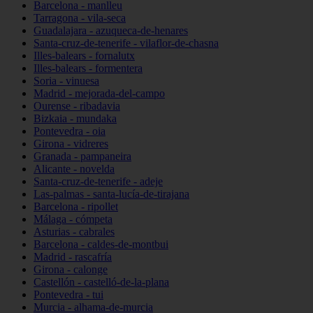
Barcelona - manlleu
Tarragona - vila-seca
Guadalajara - azuqueca-de-henares
Santa-cruz-de-tenerife - vilaflor-de-chasna
Illes-balears - fornalutx
Illes-balears - formentera
Soria - vinuesa
Madrid - mejorada-del-campo
Ourense - ribadavia
Bizkaia - mundaka
Pontevedra - oia
Girona - vidreres
Granada - pampaneira
Alicante - novelda
Santa-cruz-de-tenerife - adeje
Las-palmas - santa-lucía-de-tirajana
Barcelona - ripollet
Málaga - cómpeta
Asturias - cabrales
Barcelona - caldes-de-montbui
Madrid - rascafría
Girona - calonge
Castellón - castelló-de-la-plana
Pontevedra - tui
Murcia - alhama-de-murcia