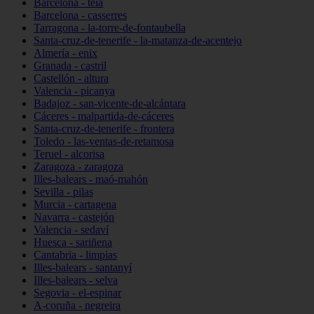
Barcelona - teià
Barcelona - casserres
Tarragona - la-torre-de-fontaubella
Santa-cruz-de-tenerife - la-matanza-de-acentejo
Almería - enix
Granada - castril
Castellón - altura
Valencia - picanya
Badajoz - san-vicente-de-alcántara
Cáceres - malpartida-de-cáceres
Santa-cruz-de-tenerife - frontera
Toledo - las-ventas-de-retamosa
Teruel - alcorisa
Zaragoza - zaragoza
Illes-balears - maó-mahón
Sevilla - pilas
Murcia - cartagena
Navarra - castejón
Valencia - sedaví
Huesca - sariñena
Cantabria - limpias
Illes-balears - santanyí
Illes-balears - selva
Segovia - el-espinar
A-coruña - negreira