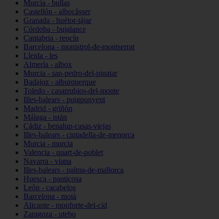
Murcia - bullas
Castellón - albocàsser
Granada - huétor-tájar
Córdoba - bujalance
Cantabria - reocín
Barcelona - monistrol-de-montserrat
Lleida - les
Almería - albox
Murcia - san-pedro-del-pinatar
Badajoz - alburquerque
Toledo - casarrubios-del-monte
Illes-balears - puigpunyent
Madrid - griñón
Málaga - istán
Cádiz - benalup-casas-viejas
Illes-balears - ciutadella-de-menorca
Murcia - murcia
Valencia - quart-de-poblet
Navarra - viana
Illes-balears - palma-de-mallorca
Huesca - panticosa
León - cacabelos
Barcelona - moià
Alicante - monforte-del-cid
Zaragoza - utebo