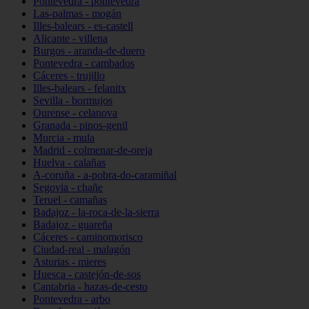
Pontevedra - pontevedra
Las-palmas - mogán
Illes-balears - es-castell
Alicante - villena
Burgos - aranda-de-duero
Pontevedra - cambados
Cáceres - trujillo
Illes-balears - felanitx
Sevilla - bormujos
Ourense - celanova
Granada - pinos-genil
Murcia - mula
Madrid - colmenar-de-oreja
Huelva - calañas
A-coruña - a-pobra-do-caramiñal
Segovia - chañe
Teruel - camañas
Badajoz - la-roca-de-la-sierra
Badajoz - guareña
Cáceres - caminomorisco
Ciudad-real - malagón
Asturias - mieres
Huesca - castejón-de-sos
Cantabria - hazas-de-cesto
Pontevedra - arbo