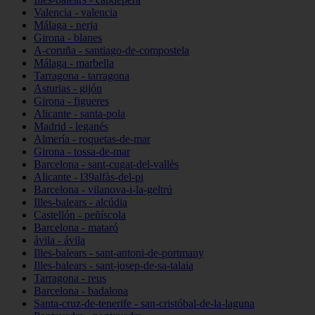
Valencia - valencia
Málaga - nerja
Girona - blanes
A-coruña - santiago-de-compostela
Málaga - marbella
Tarragona - tarragona
Asturias - gijón
Girona - figueres
Alicante - santa-pola
Madrid - leganés
Almería - roquetas-de-mar
Girona - tossa-de-mar
Barcelona - sant-cugat-del-vallès
Alicante - l39alfàs-del-pi
Barcelona - vilanova-i-la-geltrú
Illes-balears - alcúdia
Castellón - peñíscola
Barcelona - mataró
ávila - ávila
Illes-balears - sant-antoni-de-portmany
Illes-balears - sant-josep-de-sa-talaia
Tarragona - reus
Barcelona - badalona
Santa-cruz-de-tenerife - san-cristóbal-de-la-laguna