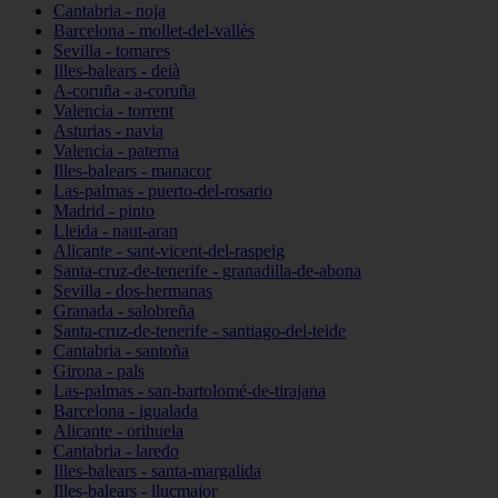
Cantabria - noja
Barcelona - mollet-del-vallès
Sevilla - tomares
Illes-balears - deià
A-coruña - a-coruña
Valencia - torrent
Asturias - navia
Valencia - paterna
Illes-balears - manacor
Las-palmas - puerto-del-rosario
Madrid - pinto
Lleida - naut-aran
Alicante - sant-vicent-del-raspeig
Santa-cruz-de-tenerife - granadilla-de-abona
Sevilla - dos-hermanas
Granada - salobreña
Santa-cruz-de-tenerife - santiago-del-teide
Cantabria - santoña
Girona - pals
Las-palmas - san-bartolomé-de-tirajana
Barcelona - igualada
Alicante - orihuela
Cantabria - laredo
Illes-balears - santa-margalida
Illes-balears - llucmajor