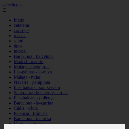
cafeetico.es
☰
Inicio
cafeteras
consejos
recetas
salud
tipos
tutorial
Barcelona - barcelona
Madrid - madrid
Málaga - fuengirola
Las-palmas - la-oliva
Málaga - mijas
Navarra - pamplona
Illes-balears - son-servera
Santa-cruz-de-tenerife - arona
Illes-balears - pollença
Barcelona - la-garriga
Cádiz - cádiz
Palencia - frómista
Barcelona - manresa
Girona - girona
Castellón - vinaròs