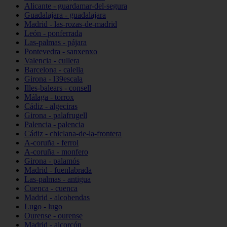
Alicante - guardamar-del-segura
Guadalajara - guadalajara
Madrid - las-rozas-de-madrid
León - ponferrada
Las-palmas - pájara
Pontevedra - sanxenxo
Valencia - cullera
Barcelona - calella
Girona - l39escala
Illes-balears - consell
Málaga - torrox
Cádiz - algeciras
Girona - palafrugell
Palencia - palencia
Cádiz - chiclana-de-la-frontera
A-coruña - ferrol
A-coruña - monfero
Girona - palamós
Madrid - fuenlabrada
Las-palmas - antigua
Cuenca - cuenca
Madrid - alcobendas
Lugo - lugo
Ourense - ourense
Madrid - alcorcón