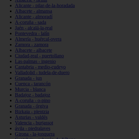
Alicante - pilar-de-la-horadada
Albacete - almansa
Alicante - almoradí
A-coruña - sada
Jaén - alcalá-la-real
Pontevedra - lalín
Almería - huércal-overa
Zamora - zamora
Albacete - albacete
Ciudad-real - puertollano
Las-palmas - ingenio
Cantabria - medio-cudeyo
Valladolid - tudela-de-duero
Granada - jun
Cuenca - tarancón
Murcia - blanca
Badajoz - badajoz
A-coruña - o-pino
Granada - órgiva
Bizkaia - plentzia
Asturias - valdés
Valencia - burjassot
ávila - piedralaves
Girona - la-jonquera