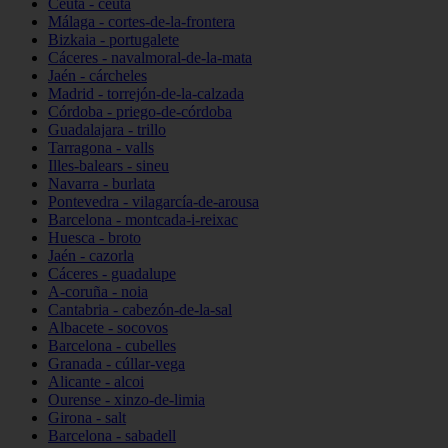
Ceuta - ceuta
Málaga - cortes-de-la-frontera
Bizkaia - portugalete
Cáceres - navalmoral-de-la-mata
Jaén - cárcheles
Madrid - torrejón-de-la-calzada
Córdoba - priego-de-córdoba
Guadalajara - trillo
Tarragona - valls
Illes-balears - sineu
Navarra - burlata
Pontevedra - vilagarcía-de-arousa
Barcelona - montcada-i-reixac
Huesca - broto
Jaén - cazorla
Cáceres - guadalupe
A-coruña - noia
Cantabria - cabezón-de-la-sal
Albacete - socovos
Barcelona - cubelles
Granada - cúllar-vega
Alicante - alcoi
Ourense - xinzo-de-limia
Girona - salt
Barcelona - sabadell