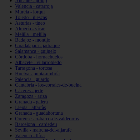
Alicante - polop
Valencia - catarroja
Murcia - lorquí
Toledo - illescas
Asturias - tineo
Almería - vícar
Melilla - melilla
Badajoz - montijo
Guadalajara - jadraque
Salamanca - guijuelo
Córdoba - hornachuelos
Albacete - villarrobledo
Tarragona - tortosa
Huelva - punta-umbría
Palencia - guardo
Cantabria - los-corrales-de-buelna
Cáceres - jerte
Zaragoza - ariza
Granada - galera
Lleida - alfarràs
Granada - guadahortuna
Ourense - o-barco-de-valdeorras
Barcelona - cardedeu
Sevilla - mairena-del-aljarafe
Valencia - llíria