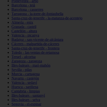
Pontevedra - arbo
Barcelona - teià
Barcelona - casserres
Tarragona - la-torre-de-fontaubella
Santa-cruz-de-tenerife - la-matanza-de-acentejo
Almería - enix
Granada - castril
Castellón - altura
Valencia - picanya
Badajoz - san-vicente-de-alcántara
Cáceres - malpartida-de-cáceres
Santa-cruz-de-tenerife - frontera
Toledo - las-ventas-de-retamosa
Teruel - alcorisa
Zaragoza - zaragoza
Illes-balears - maó-mahón
Sevilla - pilas
Murcia - cartagena
Navarra - castejón
Valencia - sedaví
Huesca - sariñena
Cantabria - limpias
Illes-balears - santanyí
Illes-balears - selva
Segovia - el-espinar