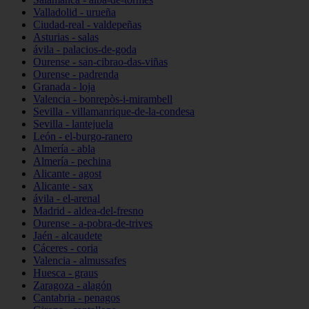
Valladolid - urueña
Ciudad-real - valdepeñas
Asturias - salas
ávila - palacios-de-goda
Ourense - san-cibrao-das-viñas
Ourense - padrenda
Granada - loja
Valencia - bonrepòs-i-mirambell
Sevilla - villamanrique-de-la-condesa
Sevilla - lantejuela
León - el-burgo-ranero
Almería - abla
Almería - pechina
Alicante - agost
Alicante - sax
ávila - el-arenal
Madrid - aldea-del-fresno
Ourense - a-pobra-de-trives
Jaén - alcaudete
Cáceres - coria
Valencia - almussafes
Huesca - graus
Zaragoza - alagón
Cantabria - penagos