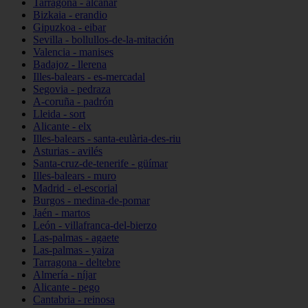
Tarragona - alcanar
Bizkaia - erandio
Gipuzkoa - eibar
Sevilla - bollullos-de-la-mitación
Valencia - manises
Badajoz - llerena
Illes-balears - es-mercadal
Segovia - pedraza
A-coruña - padrón
Lleida - sort
Alicante - elx
Illes-balears - santa-eulària-des-riu
Asturias - avilés
Santa-cruz-de-tenerife - güímar
Illes-balears - muro
Madrid - el-escorial
Burgos - medina-de-pomar
Jaén - martos
León - villafranca-del-bierzo
Las-palmas - agaete
Las-palmas - yaiza
Tarragona - deltebre
Almería - níjar
Alicante - pego
Cantabria - reinosa