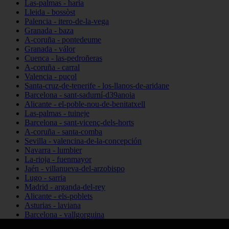
Las-palmas - haría
Lleida - bossòst
Palencia - itero-de-la-vega
Granada - baza
A-coruña - pontedeume
Granada - válor
Cuenca - las-pedroñeras
A-coruña - carral
Valencia - puçol
Santa-cruz-de-tenerife - los-llanos-de-aridane
Barcelona - sant-sadurní-d39anoia
Alicante - el-poble-nou-de-benitatxell
Las-palmas - tuineje
Barcelona - sant-vicenç-dels-horts
A-coruña - santa-comba
Sevilla - valencina-de-la-concepción
Navarra - lumbier
La-rioja - fuenmayor
Jaén - villanueva-del-arzobispo
Lugo - sarria
Madrid - arganda-del-rey
Alicante - els-poblets
Asturias - laviana
Barcelona - vallgorguina
Cantabria - santillana-del-mar