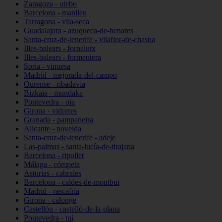
Zaragoza - utebo
Barcelona - manlleu
Tarragona - vila-seca
Guadalajara - azuqueca-de-henares
Santa-cruz-de-tenerife - vilaflor-de-chasna
Illes-balears - fornalutx
Illes-balears - formentera
Soria - vinuesa
Madrid - mejorada-del-campo
Ourense - ribadavia
Bizkaia - mundaka
Pontevedra - oia
Girona - vidreres
Granada - pampaneira
Alicante - novelda
Santa-cruz-de-tenerife - adeje
Las-palmas - santa-lucía-de-tirajana
Barcelona - ripollet
Málaga - cómpeta
Asturias - cabrales
Barcelona - caldes-de-montbui
Madrid - rascafría
Girona - calonge
Castellón - castelló-de-la-plana
Pontevedra - tui