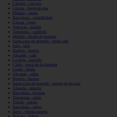
Cáceres - cáceres
Girona - lloret-de-mar
Málaga - ronda
Barcelona - castelldefels
Girona - roses
Valencia - gandia
Tarragona - cambrils
Madrid - alcalá-de-henares
Santa-cruz-de-tenerife - breña-alta
Jaén - jaén
Huelva - huelva
Alicante - calp
La-rioja - logroño
Cádiz - jerez-de-la-frontera
Lleida - lleida
Alicante - xàbia
Burgos - burgos
Santa-cruz-de-tenerife - puerto-de-la-cruz
Almería - almería
Barcelona - terrassa
Tarragona - salou
Toledo - toledo
Barcelona - sitges
álava - vitoria-gasteiz
Bizkaia - bilbao