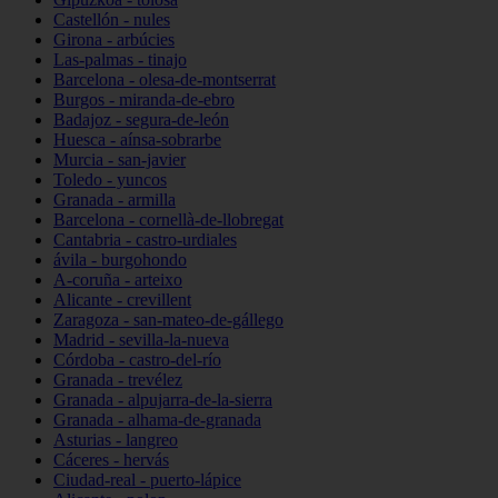
Castellón - nules
Girona - arbúcies
Las-palmas - tinajo
Barcelona - olesa-de-montserrat
Burgos - miranda-de-ebro
Badajoz - segura-de-león
Huesca - aínsa-sobrarbe
Murcia - san-javier
Toledo - yuncos
Granada - armilla
Barcelona - cornellà-de-llobregat
Cantabria - castro-urdiales
ávila - burgohondo
A-coruña - arteixo
Alicante - crevillent
Zaragoza - san-mateo-de-gállego
Madrid - sevilla-la-nueva
Córdoba - castro-del-río
Granada - trevélez
Granada - alpujarra-de-la-sierra
Granada - alhama-de-granada
Asturias - langreo
Cáceres - hervás
Ciudad-real - puerto-lápice