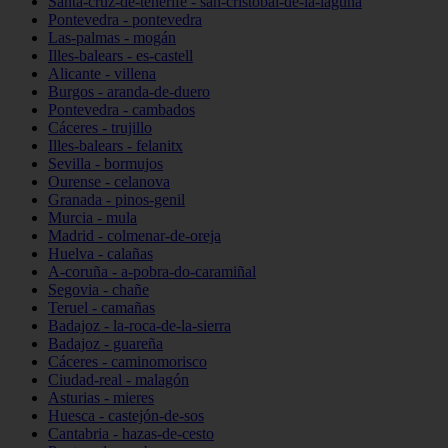
Santa-cruz-de-tenerife - san-cristóbal-de-la-laguna
Pontevedra - pontevedra
Las-palmas - mogán
Illes-balears - es-castell
Alicante - villena
Burgos - aranda-de-duero
Pontevedra - cambados
Cáceres - trujillo
Illes-balears - felanitx
Sevilla - bormujos
Ourense - celanova
Granada - pinos-genil
Murcia - mula
Madrid - colmenar-de-oreja
Huelva - calañas
A-coruña - a-pobra-do-caramiñal
Segovia - chañe
Teruel - camañas
Badajoz - la-roca-de-la-sierra
Badajoz - guareña
Cáceres - caminomorisco
Ciudad-real - malagón
Asturias - mieres
Huesca - castejón-de-sos
Cantabria - hazas-de-cesto