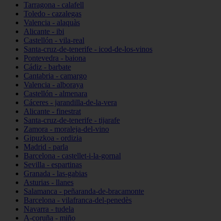
Tarragona - calafell
Toledo - cazalegas
Valencia - alaquàs
Alicante - ibi
Castellón - vila-real
Santa-cruz-de-tenerife - icod-de-los-vinos
Pontevedra - baiona
Cádiz - barbate
Cantabria - camargo
Valencia - alboraya
Castellón - almenara
Cáceres - jarandilla-de-la-vera
Alicante - finestrat
Santa-cruz-de-tenerife - tijarafe
Zamora - moraleja-del-vino
Gipuzkoa - ordizia
Madrid - parla
Barcelona - castellet-i-la-gornal
Sevilla - espartinas
Granada - las-gabias
Asturias - llanes
Salamanca - peñaranda-de-bracamonte
Barcelona - vilafranca-del-penedès
Navarra - tudela
A-coruña - miño