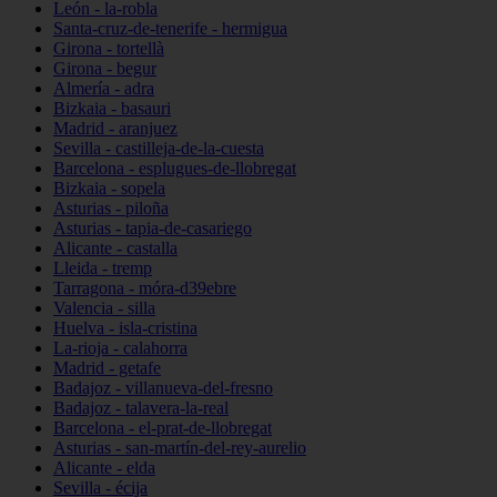
León - la-robla
Santa-cruz-de-tenerife - hermigua
Girona - tortellà
Girona - begur
Almería - adra
Bizkaia - basauri
Madrid - aranjuez
Sevilla - castilleja-de-la-cuesta
Barcelona - esplugues-de-llobregat
Bizkaia - sopela
Asturias - piloña
Asturias - tapia-de-casariego
Alicante - castalla
Lleida - tremp
Tarragona - móra-d39ebre
Valencia - silla
Huelva - isla-cristina
La-rioja - calahorra
Madrid - getafe
Badajoz - villanueva-del-fresno
Badajoz - talavera-la-real
Barcelona - el-prat-de-llobregat
Asturias - san-martín-del-rey-aurelio
Alicante - elda
Sevilla - écija