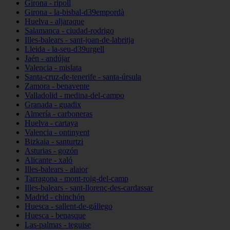
Girona - ripoll
Girona - la-bisbal-d39empordà
Huelva - aljaraque
Salamanca - ciudad-rodrigo
Illes-balears - sant-joan-de-labritja
Lleida - la-seu-d39urgell
Jaén - andújar
Valencia - mislata
Santa-cruz-de-tenerife - santa-úrsula
Zamora - benavente
Valladolid - medina-del-campo
Granada - guadix
Almería - carboneras
Huelva - cartaya
Valencia - ontinyent
Bizkaia - santurtzi
Asturias - gozón
Alicante - xaló
Illes-balears - alaior
Tarragona - mont-roig-del-camp
Illes-balears - sant-llorenç-des-cardassar
Madrid - chinchón
Huesca - sallent-de-gállego
Huesca - benasque
Las-palmas - teguise