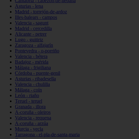
Cantabria - cabezón-de-liébana
Asturias - lena
Madrid - torrejón-de-ardoz
Illes-balears - campos
Valencia - sagunt
Madrid - cercedilla
Alicante - petrer
Lugo - guitiriz
Zaragoza - alfajarín
Pontevedra - o-porriño
Valencia - bétera
Badajoz - mérida
Málaga - frigiliana
Córdoba - puente-genil
Asturias - ribadesella
Valencia - chulilla
Málaga - coín
León - riaño
Teruel - teruel
Granada - illora
A-coruña - oleiros
Valencia - requena
A-coruña - arzúa
Murcia - yecla
Tarragona - el-pla-de-santa-maria