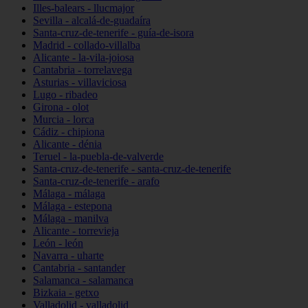
Illes-balears - llucmajor
Sevilla - alcalá-de-guadaíra
Santa-cruz-de-tenerife - guía-de-isora
Madrid - collado-villalba
Alicante - la-vila-joiosa
Cantabria - torrelavega
Asturias - villaviciosa
Lugo - ribadeo
Girona - olot
Murcia - lorca
Cádiz - chipiona
Alicante - dénia
Teruel - la-puebla-de-valverde
Santa-cruz-de-tenerife - santa-cruz-de-tenerife
Santa-cruz-de-tenerife - arafo
Málaga - málaga
Málaga - estepona
Málaga - manilva
Alicante - torrevieja
León - león
Navarra - uharte
Cantabria - santander
Salamanca - salamanca
Bizkaia - getxo
Valladolid - valladolid