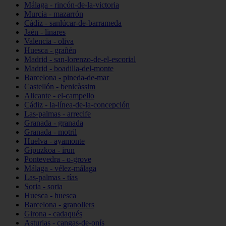
Málaga - rincón-de-la-victoria
Murcia - mazarrón
Cádiz - sanlúcar-de-barrameda
Jaén - linares
Valencia - oliva
Huesca - grañén
Madrid - san-lorenzo-de-el-escorial
Madrid - boadilla-del-monte
Barcelona - pineda-de-mar
Castellón - benicàssim
Alicante - el-campello
Cádiz - la-línea-de-la-concepción
Las-palmas - arrecife
Granada - granada
Granada - motril
Huelva - ayamonte
Gipuzkoa - irun
Pontevedra - o-grove
Málaga - vélez-málaga
Las-palmas - tías
Soria - soria
Huesca - huesca
Barcelona - granollers
Girona - cadaqués
Asturias - cangas-de-onís