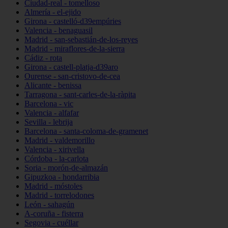
Ciudad-real - tomelloso
Almería - el-ejido
Girona - castelló-d39empúries
Valencia - benaguasil
Madrid - san-sebastián-de-los-reyes
Madrid - miraflores-de-la-sierra
Cádiz - rota
Girona - castell-platja-d39aro
Ourense - san-cristovo-de-cea
Alicante - benissa
Tarragona - sant-carles-de-la-ràpita
Barcelona - vic
Valencia - alfafar
Sevilla - lebrija
Barcelona - santa-coloma-de-gramenet
Madrid - valdemorillo
Valencia - xirivella
Córdoba - la-carlota
Soria - morón-de-almazán
Gipuzkoa - hondarribia
Madrid - móstoles
Madrid - torrelodones
León - sahagún
A-coruña - fisterra
Segovia - cuéllar