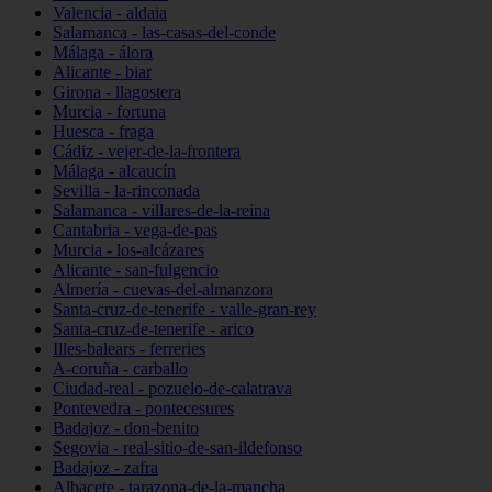
Valencia - aldaia
Salamanca - las-casas-del-conde
Málaga - álora
Alicante - biar
Girona - llagostera
Murcia - fortuna
Huesca - fraga
Cádiz - vejer-de-la-frontera
Málaga - alcaucín
Sevilla - la-rinconada
Salamanca - villares-de-la-reina
Cantabria - vega-de-pas
Murcia - los-alcázares
Alicante - san-fulgencio
Almería - cuevas-del-almanzora
Santa-cruz-de-tenerife - valle-gran-rey
Santa-cruz-de-tenerife - arico
Illes-balears - ferreries
A-coruña - carballo
Ciudad-real - pozuelo-de-calatrava
Pontevedra - pontecesures
Badajoz - don-benito
Segovia - real-sitio-de-san-ildefonso
Badajoz - zafra
Albacete - tarazona-de-la-mancha