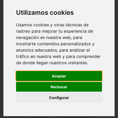
Illes-balears - capdepera
Valencia - valencia
Utilizamos cookies
Málaga - nerja
Girona - blanes
A-coruña - santiago-de-compostela
Usamos cookies y otras técnicas de
Málaga - marbella
rastreo para mejorar tu experiencia de
Tarragona - tarragona
navegación en nuestra web, para
Asturias - gijón
Girona - figueres
mostrarte contenidos personalizados y
Alicante - santa-pola
anuncios adecuados, para analizar el
Madrid - leganés
tráfico en nuestra web y para comprender
Almería - roquetas-de-mar
Girona - tossa-de-mar
de donde llegan nuestros visitantes.
Barcelona - sant-cugat-del-vallès
Alicante - l39alfàs-del-pi
Barcelona - vilanova-i-la-geltrú
Aceptar
Illes-balears - alcúdia
Castellón - peñíscola
Rechazar
Barcelona - mataró
ávila - ávila
Configurar
Illes-balears - sant-antoni-de-portmany
Illes-balears - sant-josep-de-sa-talaia
Tarragona - reus
Barcelona - badalona