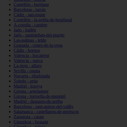
Castellón - burriana
Barcelona - navàs
Cádiz - san-roque
Castellón - la-pobla-de-benifassà
A-coruña - cambre
Jaén - bailén
Jaén - santisteban-del-puerto
Las-palmas - telde
Granada - cenes-de-la-vega
Cádiz - bornos
Valencia - bocairent
Valencia - sueca
La-rioja - alfaro
Sevilla - osuna
Navarra - ribaforada
Toledo - urda
Madrid - lozoya
Girona - argelaguer
Girona - torroella-de-montgrí
Madrid - daganzo-de-arriba
Barcelona - sant-quirze-del-vallès
Salamanca - castellanos-de-moriscos
Zaragoza - caspe
Gipuzkoa - beasain
Gipuzkoa - tolosa