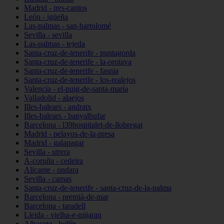
Madrid - tres-cantos
León - igüeña
Las-palmas - san-bartolomé
Sevilla - sevilla
Las-palmas - tejeda
Santa-cruz-de-tenerife - puntagorda
Santa-cruz-de-tenerife - la-orotava
Santa-cruz-de-tenerife - fasnia
Santa-cruz-de-tenerife - los-realejos
Valencia - el-puig-de-santa-maría
Valladolid - alaejos
Illes-balears - andratx
Illes-balears - banyalbufar
Barcelona - l39hospitalet-de-llobregat
Madrid - pelayos-de-la-presa
Madrid - galapagar
Sevilla - utrera
A-coruña - cedeira
Alicante - ondara
Sevilla - camas
Santa-cruz-de-tenerife - santa-cruz-de-la-palma
Barcelona - premià-de-mar
Barcelona - taradell
Lleida - vielha-e-mijaran
Albacete - hellín