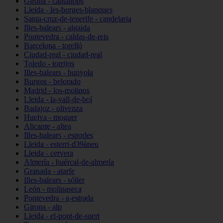
Girona - cantallops
Lleida - les-borges-blanques
Santa-cruz-de-tenerife - candelaria
Illes-balears - algaida
Pontevedra - caldas-de-reis
Barcelona - torelló
Ciudad-real - ciudad-real
Toledo - torrijos
Illes-balears - bunyola
Burgos - belorado
Madrid - los-molinos
Lleida - la-vall-de-boí
Badajoz - olivenza
Huelva - moguer
Alicante - altea
Illes-balears - esporles
Lleida - esterri-d39àneu
Lleida - cervera
Almería - huércal-de-almería
Granada - atarfe
Illes-balears - sóller
León - molinaseca
Pontevedra - a-estrada
Girona - alp
Lleida - el-pont-de-suert