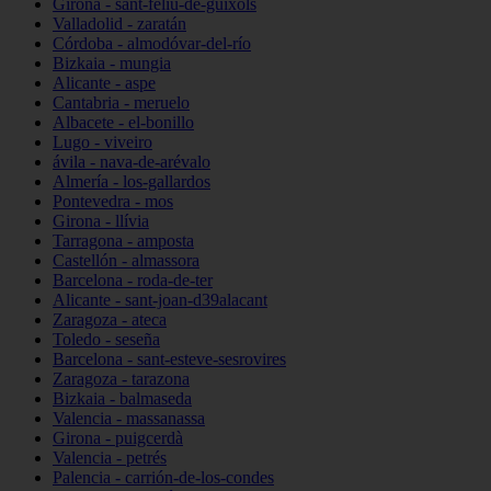
Girona - sant-feliu-de-guíxols
Valladolid - zaratán
Córdoba - almodóvar-del-río
Bizkaia - mungia
Alicante - aspe
Cantabria - meruelo
Albacete - el-bonillo
Lugo - viveiro
ávila - nava-de-arévalo
Almería - los-gallardos
Pontevedra - mos
Girona - llívia
Tarragona - amposta
Castellón - almassora
Barcelona - roda-de-ter
Alicante - sant-joan-d39alacant
Zaragoza - ateca
Toledo - seseña
Barcelona - sant-esteve-sesrovires
Zaragoza - tarazona
Bizkaia - balmaseda
Valencia - massanassa
Girona - puigcerdà
Valencia - petrés
Palencia - carrión-de-los-condes