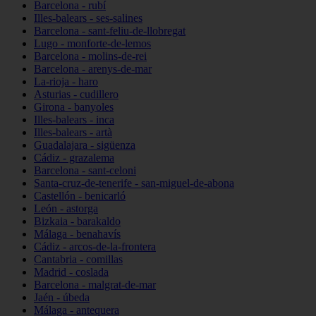
Barcelona - rubí
Illes-balears - ses-salines
Barcelona - sant-feliu-de-llobregat
Lugo - monforte-de-lemos
Barcelona - molins-de-rei
Barcelona - arenys-de-mar
La-rioja - haro
Asturias - cudillero
Girona - banyoles
Illes-balears - inca
Illes-balears - artà
Guadalajara - sigüenza
Cádiz - grazalema
Barcelona - sant-celoni
Santa-cruz-de-tenerife - san-miguel-de-abona
Castellón - benicarló
León - astorga
Bizkaia - barakaldo
Málaga - benahavís
Cádiz - arcos-de-la-frontera
Cantabria - comillas
Madrid - coslada
Barcelona - malgrat-de-mar
Jaén - úbeda
Málaga - antequera