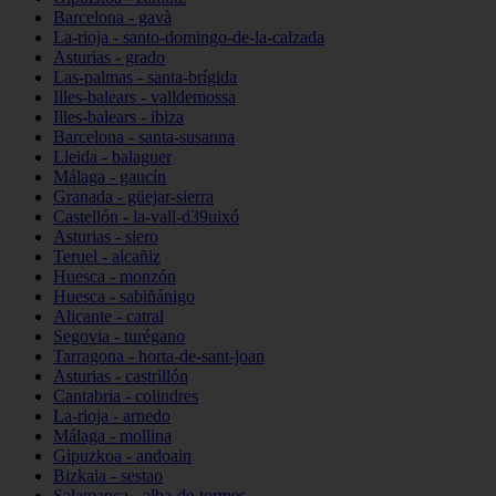
Barcelona - gavà
La-rioja - santo-domingo-de-la-calzada
Asturias - grado
Las-palmas - santa-brígida
Illes-balears - valldemossa
Illes-balears - ibiza
Barcelona - santa-susanna
Lleida - balaguer
Málaga - gaucín
Granada - güejar-sierra
Castellón - la-vall-d39uixó
Asturias - siero
Teruel - alcañiz
Huesca - monzón
Huesca - sabiñánigo
Alicante - catral
Segovia - turégano
Tarragona - horta-de-sant-joan
Asturias - castrillón
Cantabria - colindres
La-rioja - arnedo
Málaga - mollina
Gipuzkoa - andoain
Bizkaia - sestao
Salamanca - alba-de-tormes