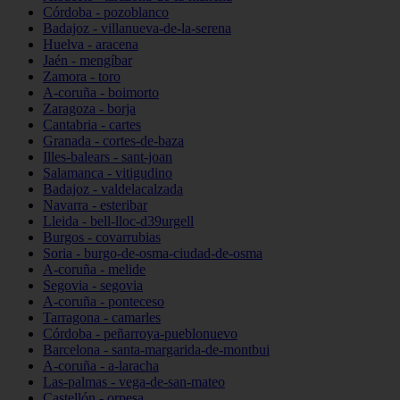
Córdoba - pozoblanco
Badajoz - villanueva-de-la-serena
Huelva - aracena
Jaén - mengíbar
Zamora - toro
A-coruña - boimorto
Zaragoza - borja
Cantabria - cartes
Granada - cortes-de-baza
Illes-balears - sant-joan
Salamanca - vitigudino
Badajoz - valdelacalzada
Navarra - esteribar
Lleida - bell-lloc-d39urgell
Burgos - covarrubias
Soria - burgo-de-osma-ciudad-de-osma
A-coruña - melide
Segovia - segovia
A-coruña - ponteceso
Tarragona - camarles
Córdoba - peñarroya-pueblonuevo
Barcelona - santa-margarida-de-montbui
A-coruña - a-laracha
Las-palmas - vega-de-san-mateo
Castellón - orpesa