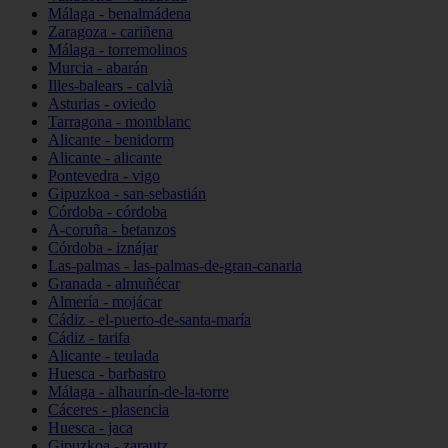
Málaga - benalmádena
Zaragoza - cariñena
Málaga - torremolinos
Murcia - abarán
Illes-balears - calvià
Asturias - oviedo
Tarragona - montblanc
Alicante - benidorm
Alicante - alicante
Pontevedra - vigo
Gipuzkoa - san-sebastián
Córdoba - córdoba
A-coruña - betanzos
Córdoba - iznájar
Las-palmas - las-palmas-de-gran-canaria
Granada - almuñécar
Almería - mojácar
Cádiz - el-puerto-de-santa-maría
Cádiz - tarifa
Alicante - teulada
Huesca - barbastro
Málaga - alhaurín-de-la-torre
Cáceres - plasencia
Huesca - jaca
Gipuzkoa - zarautz