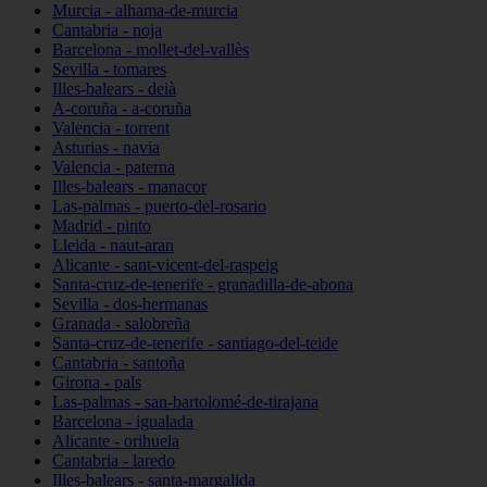
Murcia - alhama-de-murcia
Cantabria - noja
Barcelona - mollet-del-vallès
Sevilla - tomares
Illes-balears - deià
A-coruña - a-coruña
Valencia - torrent
Asturias - navia
Valencia - paterna
Illes-balears - manacor
Las-palmas - puerto-del-rosario
Madrid - pinto
Lleida - naut-aran
Alicante - sant-vicent-del-raspeig
Santa-cruz-de-tenerife - granadilla-de-abona
Sevilla - dos-hermanas
Granada - salobreña
Santa-cruz-de-tenerife - santiago-del-teide
Cantabria - santoña
Girona - pals
Las-palmas - san-bartolomé-de-tirajana
Barcelona - igualada
Alicante - orihuela
Cantabria - laredo
Illes-balears - santa-margalida