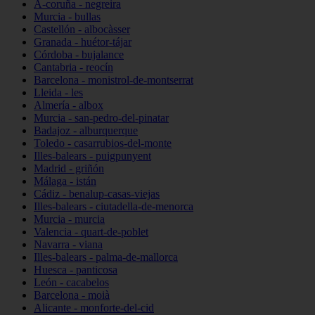
A-coruña - negreira
Murcia - bullas
Castellón - albocàsser
Granada - huétor-tájar
Córdoba - bujalance
Cantabria - reocín
Barcelona - monistrol-de-montserrat
Lleida - les
Almería - albox
Murcia - san-pedro-del-pinatar
Badajoz - alburquerque
Toledo - casarrubios-del-monte
Illes-balears - puigpunyent
Madrid - griñón
Málaga - istán
Cádiz - benalup-casas-viejas
Illes-balears - ciutadella-de-menorca
Murcia - murcia
Valencia - quart-de-poblet
Navarra - viana
Illes-balears - palma-de-mallorca
Huesca - panticosa
León - cacabelos
Barcelona - moià
Alicante - monforte-del-cid