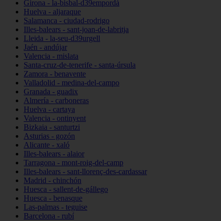
Girona - la-bisbal-d39empordà
Huelva - aljaraque
Salamanca - ciudad-rodrigo
Illes-balears - sant-joan-de-labritja
Lleida - la-seu-d39urgell
Jaén - andújar
Valencia - mislata
Santa-cruz-de-tenerife - santa-úrsula
Zamora - benavente
Valladolid - medina-del-campo
Granada - guadix
Almería - carboneras
Huelva - cartaya
Valencia - ontinyent
Bizkaia - santurtzi
Asturias - gozón
Alicante - xaló
Illes-balears - alaior
Tarragona - mont-roig-del-camp
Illes-balears - sant-llorenç-des-cardassar
Madrid - chinchón
Huesca - sallent-de-gállego
Huesca - benasque
Las-palmas - teguise
Barcelona - rubí