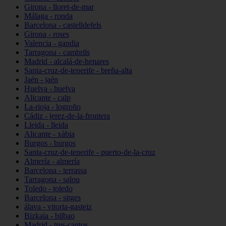
Girona - lloret-de-mar
Málaga - ronda
Barcelona - castelldefels
Girona - roses
Valencia - gandia
Tarragona - cambrils
Madrid - alcalá-de-henares
Santa-cruz-de-tenerife - breña-alta
Jaén - jaén
Huelva - huelva
Alicante - calp
La-rioja - logroño
Cádiz - jerez-de-la-frontera
Lleida - lleida
Alicante - xàbia
Burgos - burgos
Santa-cruz-de-tenerife - puerto-de-la-cruz
Almería - almería
Barcelona - terrassa
Tarragona - salou
Toledo - toledo
Barcelona - sitges
álava - vitoria-gasteiz
Bizkaia - bilbao
Madrid - tres-cantos