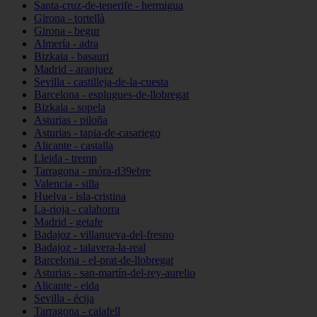
Santa-cruz-de-tenerife - hermigua
Girona - tortellà
Girona - begur
Almería - adra
Bizkaia - basauri
Madrid - aranjuez
Sevilla - castilleja-de-la-cuesta
Barcelona - esplugues-de-llobregat
Bizkaia - sopela
Asturias - piloña
Asturias - tapia-de-casariego
Alicante - castalla
Lleida - tremp
Tarragona - móra-d39ebre
Valencia - silla
Huelva - isla-cristina
La-rioja - calahorra
Madrid - getafe
Badajoz - villanueva-del-fresno
Badajoz - talavera-la-real
Barcelona - el-prat-de-llobregat
Asturias - san-martín-del-rey-aurelio
Alicante - elda
Sevilla - écija
Tarragona - calafell