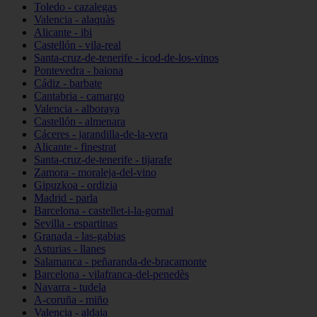
Toledo - cazalegas
Valencia - alaquàs
Alicante - ibi
Castellón - vila-real
Santa-cruz-de-tenerife - icod-de-los-vinos
Pontevedra - baiona
Cádiz - barbate
Cantabria - camargo
Valencia - alboraya
Castellón - almenara
Cáceres - jarandilla-de-la-vera
Alicante - finestrat
Santa-cruz-de-tenerife - tijarafe
Zamora - moraleja-del-vino
Gipuzkoa - ordizia
Madrid - parla
Barcelona - castellet-i-la-gornal
Sevilla - espartinas
Granada - las-gabias
Asturias - llanes
Salamanca - peñaranda-de-bracamonte
Barcelona - vilafranca-del-penedès
Navarra - tudela
A-coruña - miño
Valencia - aldaia