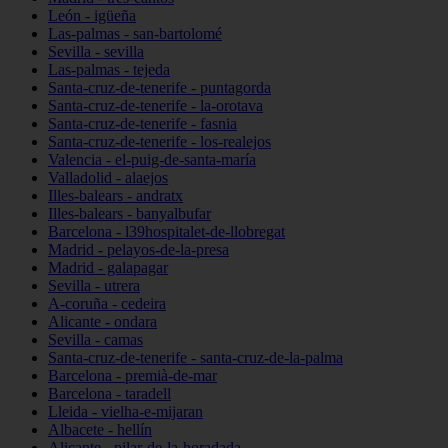
León - igüeña
Las-palmas - san-bartolomé
Sevilla - sevilla
Las-palmas - tejeda
Santa-cruz-de-tenerife - puntagorda
Santa-cruz-de-tenerife - la-orotava
Santa-cruz-de-tenerife - fasnia
Santa-cruz-de-tenerife - los-realejos
Valencia - el-puig-de-santa-maría
Valladolid - alaejos
Illes-balears - andratx
Illes-balears - banyalbufar
Barcelona - l39hospitalet-de-llobregat
Madrid - pelayos-de-la-presa
Madrid - galapagar
Sevilla - utrera
A-coruña - cedeira
Alicante - ondara
Sevilla - camas
Santa-cruz-de-tenerife - santa-cruz-de-la-palma
Barcelona - premià-de-mar
Barcelona - taradell
Lleida - vielha-e-mijaran
Albacete - hellín
Alicante - pilar-de-la-horadada