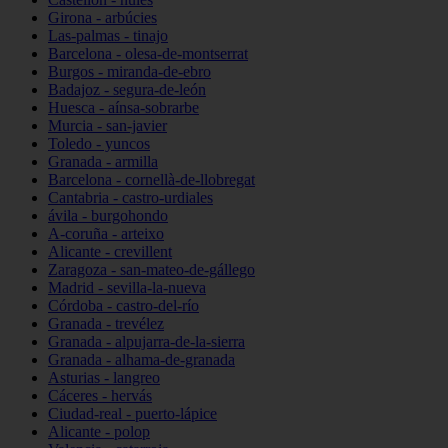
Girona - arbúcies
Las-palmas - tinajo
Barcelona - olesa-de-montserrat
Burgos - miranda-de-ebro
Badajoz - segura-de-león
Huesca - aínsa-sobrarbe
Murcia - san-javier
Toledo - yuncos
Granada - armilla
Barcelona - cornellà-de-llobregat
Cantabria - castro-urdiales
ávila - burgohondo
A-coruña - arteixo
Alicante - crevillent
Zaragoza - san-mateo-de-gállego
Madrid - sevilla-la-nueva
Córdoba - castro-del-río
Granada - trevélez
Granada - alpujarra-de-la-sierra
Granada - alhama-de-granada
Asturias - langreo
Cáceres - hervás
Ciudad-real - puerto-lápice
Alicante - polop