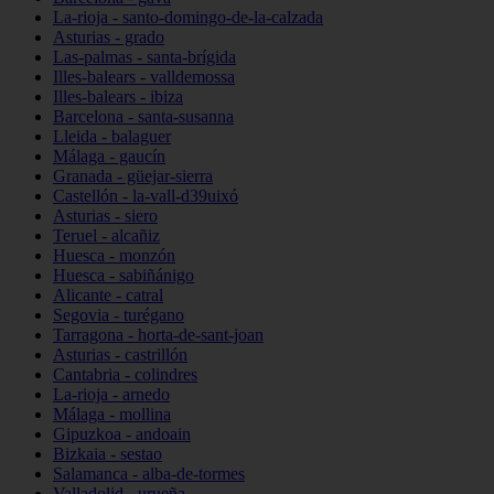
La-rioja - santo-domingo-de-la-calzada
Asturias - grado
Las-palmas - santa-brígida
Illes-balears - valldemossa
Illes-balears - ibiza
Barcelona - santa-susanna
Lleida - balaguer
Málaga - gaucín
Granada - güejar-sierra
Castellón - la-vall-d39uixó
Asturias - siero
Teruel - alcañiz
Huesca - monzón
Huesca - sabiñánigo
Alicante - catral
Segovia - turégano
Tarragona - horta-de-sant-joan
Asturias - castrillón
Cantabria - colindres
La-rioja - arnedo
Málaga - mollina
Gipuzkoa - andoain
Bizkaia - sestao
Salamanca - alba-de-tormes
Valladolid - urueña