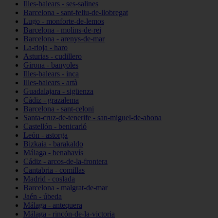
Illes-balears - ses-salines
Barcelona - sant-feliu-de-llobregat
Lugo - monforte-de-lemos
Barcelona - molins-de-rei
Barcelona - arenys-de-mar
La-rioja - haro
Asturias - cudillero
Girona - banyoles
Illes-balears - inca
Illes-balears - artà
Guadalajara - sigüenza
Cádiz - grazalema
Barcelona - sant-celoni
Santa-cruz-de-tenerife - san-miguel-de-abona
Castellón - benicarló
León - astorga
Bizkaia - barakaldo
Málaga - benahavís
Cádiz - arcos-de-la-frontera
Cantabria - comillas
Madrid - coslada
Barcelona - malgrat-de-mar
Jaén - úbeda
Málaga - antequera
Málaga - rincón-de-la-victoria