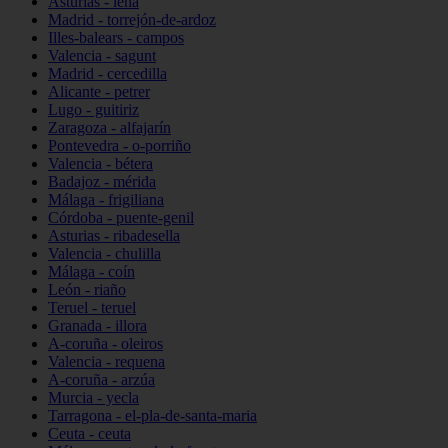
Asturias - lena
Madrid - torrejón-de-ardoz
Illes-balears - campos
Valencia - sagunt
Madrid - cercedilla
Alicante - petrer
Lugo - guitiriz
Zaragoza - alfajarín
Pontevedra - o-porriño
Valencia - bétera
Badajoz - mérida
Málaga - frigiliana
Córdoba - puente-genil
Asturias - ribadesella
Valencia - chulilla
Málaga - coín
León - riaño
Teruel - teruel
Granada - illora
A-coruña - oleiros
Valencia - requena
A-coruña - arzúa
Murcia - yecla
Tarragona - el-pla-de-santa-maria
Ceuta - ceuta