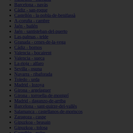
Barcelona - navàs
Cádiz - san-roque
Castellón - la-pobla-de-benifassà
A-coruña - cambre
Jaén - bailén
Jaén - santisteban-del-puerto
Las-palmas - telde
Granada - cenes-de-la-vega
Cádiz - bornos
Valencia - bocairent
Valencia - sueca
La-rioja - alfaro
Sevilla - osuna
Navarra - ribaforada
Toledo - urda
Madrid - lozoya
Girona - argelaguer
Girona - torroella-de-montgrí
Madrid - daganzo-de-arriba
Barcelona - sant-quirze-del-vallès
Salamanca - castellanos-de-moriscos
Zaragoza - caspe
Gipuzkoa - beasain
Gipuzkoa - tolosa
Castellón - nules