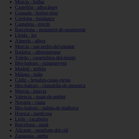
Murcia - bullas
Castellón - albocàsser
Granada - huétor-tájar
Córdoba - bujalance
Cantabria - reocín
Barcelona - monistrol-de-montserrat
Lleida - les
Almería - albox
Murcia - san-pedro-del-pinatar
Badajoz - alburquerque
Toledo - casarrubios-del-monte
Illes-balears - puigpunyent
Madrid - griñón
Málaga - istán
Cádiz - benalup-casas-viejas
Illes-balears - ciutadella-de-menorca
Murcia - murcia
Valencia - quart-de-poblet
Navarra - viana
Illes-balears - palma-de-mallorca
Huesca - panticosa
León - cacabelos
Barcelona - moià
Alicante - monforte-del-cid
Zaragoza - utebo