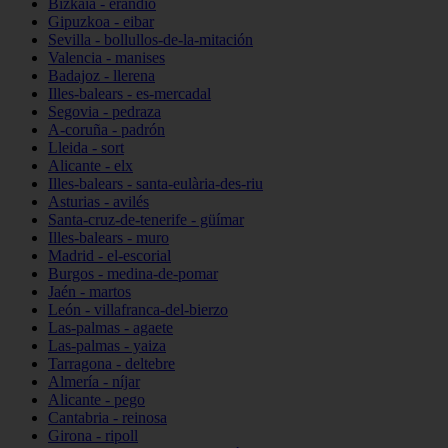
Bizkaia - erandio
Gipuzkoa - eibar
Sevilla - bollullos-de-la-mitación
Valencia - manises
Badajoz - llerena
Illes-balears - es-mercadal
Segovia - pedraza
A-coruña - padrón
Lleida - sort
Alicante - elx
Illes-balears - santa-eulària-des-riu
Asturias - avilés
Santa-cruz-de-tenerife - güímar
Illes-balears - muro
Madrid - el-escorial
Burgos - medina-de-pomar
Jaén - martos
León - villafranca-del-bierzo
Las-palmas - agaete
Las-palmas - yaiza
Tarragona - deltebre
Almería - níjar
Alicante - pego
Cantabria - reinosa
Girona - ripoll