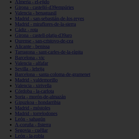
Almería - el-ejido
Girona - castelló-d39empúries
Valencia - benaguasil
Madrid - san-sebastián-de-los-reyes
Madrid - miraflores-de-la-sierra
Cádiz - rota
Girona - castell-platja-d39aro
Ourense - san-cristovo-de-cea
Alicante - benissa
Tarragona - sant-carles-de-la-ràpita
Barcelona - vic
Valencia - alfafar
Sevilla - lebrija
Barcelona - santa-coloma-de-gramenet
Madrid - valdemorillo
Valencia - xirivella
Córdoba - la-carlota
Soria - morón-de-almazán
Gipuzkoa - hondarribia
Madrid - móstoles
Madrid - torrelodones
León - sahagún
A-coruña - fisterra
Segovia - cuéllar
León - la-robla