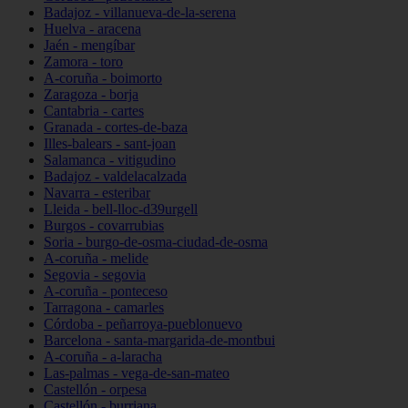
Badajoz - villanueva-de-la-serena
Huelva - aracena
Jaén - mengíbar
Zamora - toro
A-coruña - boimorto
Zaragoza - borja
Cantabria - cartes
Granada - cortes-de-baza
Illes-balears - sant-joan
Salamanca - vitigudino
Badajoz - valdelacalzada
Navarra - esteribar
Lleida - bell-lloc-d39urgell
Burgos - covarrubias
Soria - burgo-de-osma-ciudad-de-osma
A-coruña - melide
Segovia - segovia
A-coruña - ponteceso
Tarragona - camarles
Córdoba - peñarroya-pueblonuevo
Barcelona - santa-margarida-de-montbui
A-coruña - a-laracha
Las-palmas - vega-de-san-mateo
Castellón - orpesa
Castellón - burriana