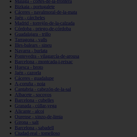
Málaga - cortes-de-la-frontera
Bizkaia - portugalete
Cáceres - navalmoral-de-la-mata
Jaén - cárcheles
Madrid - torrejón-de-la-calzada
Córdoba - priego-de-córdoba
Guadalajara - trillo
Tarragona - valls
Illes-balears - sineu
Navarra - burlata
Pontevedra - vilagarcía-de-arousa
Barcelona - montcada-i-reixac
Huesca - broto
Jaén - cazorla
Cáceres - guadalupe
A-coruña - noia
Cantabria - cabezón-de-la-sal
Albacete - socovos
Barcelona - cubelles
Granada - cúllar-vega
Alicante - alcoi
Ourense - xinzo-de-limia
Girona - salt
Barcelona - sabadell
Ciudad-real - tomelloso