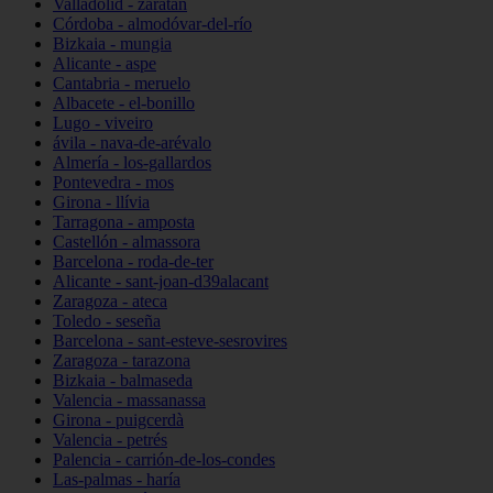
Valladolid - zaratán
Córdoba - almodóvar-del-río
Bizkaia - mungia
Alicante - aspe
Cantabria - meruelo
Albacete - el-bonillo
Lugo - viveiro
ávila - nava-de-arévalo
Almería - los-gallardos
Pontevedra - mos
Girona - llívia
Tarragona - amposta
Castellón - almassora
Barcelona - roda-de-ter
Alicante - sant-joan-d39alacant
Zaragoza - ateca
Toledo - seseña
Barcelona - sant-esteve-sesrovires
Zaragoza - tarazona
Bizkaia - balmaseda
Valencia - massanassa
Girona - puigcerdà
Valencia - petrés
Palencia - carrión-de-los-condes
Las-palmas - haría