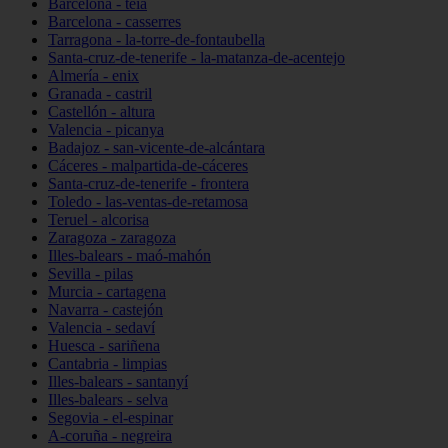
Barcelona - teià
Barcelona - casserres
Tarragona - la-torre-de-fontaubella
Santa-cruz-de-tenerife - la-matanza-de-acentejo
Almería - enix
Granada - castril
Castellón - altura
Valencia - picanya
Badajoz - san-vicente-de-alcántara
Cáceres - malpartida-de-cáceres
Santa-cruz-de-tenerife - frontera
Toledo - las-ventas-de-retamosa
Teruel - alcorisa
Zaragoza - zaragoza
Illes-balears - maó-mahón
Sevilla - pilas
Murcia - cartagena
Navarra - castejón
Valencia - sedaví
Huesca - sariñena
Cantabria - limpias
Illes-balears - santanyí
Illes-balears - selva
Segovia - el-espinar
A-coruña - negreira