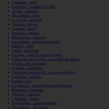
Cantabria - noja
Barcelona - mollet-del-vallès
Sevilla - tomares
Illes-balears - deià
A-coruña - a-coruña
Valencia - torrent
Asturias - navia
Valencia - paterna
Illes-balears - manacor
Las-palmas - puerto-del-rosario
Madrid - pinto
Lleida - naut-aran
Alicante - sant-vicent-del-raspeig
Santa-cruz-de-tenerife - granadilla-de-abona
Sevilla - dos-hermanas
Granada - salobreña
Santa-cruz-de-tenerife - santiago-del-teide
Cantabria - santoña
Girona - pals
Las-palmas - san-bartolomé-de-tirajana
Barcelona - igualada
Alicante - orihuela
Cantabria - laredo
Illes-balears - santa-margalida
Illes-balears - llucmajor