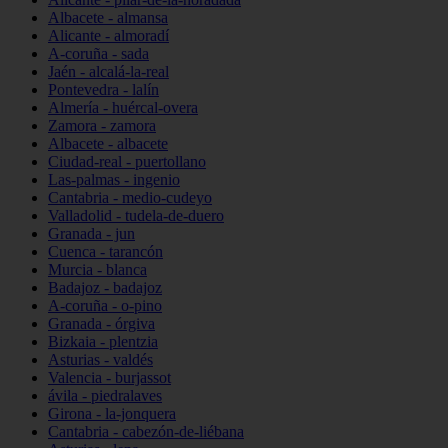
Albacete - almansa
Alicante - almoradí
A-coruña - sada
Jaén - alcalá-la-real
Pontevedra - lalín
Almería - huércal-overa
Zamora - zamora
Albacete - albacete
Ciudad-real - puertollano
Las-palmas - ingenio
Cantabria - medio-cudeyo
Valladolid - tudela-de-duero
Granada - jun
Cuenca - tarancón
Murcia - blanca
Badajoz - badajoz
A-coruña - o-pino
Granada - órgiva
Bizkaia - plentzia
Asturias - valdés
Valencia - burjassot
ávila - piedralaves
Girona - la-jonquera
Cantabria - cabezón-de-liébana