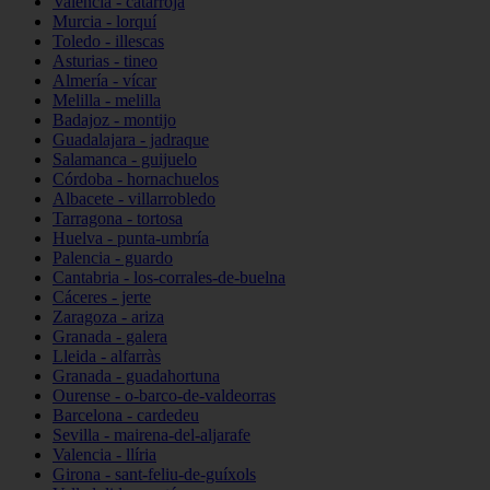
Valencia - catarroja
Murcia - lorquí
Toledo - illescas
Asturias - tineo
Almería - vícar
Melilla - melilla
Badajoz - montijo
Guadalajara - jadraque
Salamanca - guijuelo
Córdoba - hornachuelos
Albacete - villarrobledo
Tarragona - tortosa
Huelva - punta-umbría
Palencia - guardo
Cantabria - los-corrales-de-buelna
Cáceres - jerte
Zaragoza - ariza
Granada - galera
Lleida - alfarràs
Granada - guadahortuna
Ourense - o-barco-de-valdeorras
Barcelona - cardedeu
Sevilla - mairena-del-aljarafe
Valencia - llíria
Girona - sant-feliu-de-guíxols