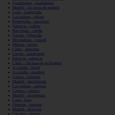
Guadalajara - guadalajara
Madrid - las-rozas-de-madrid
León - ponferrada
Las-palmas - pájara
Pontevedra - sanxenxo
Valencia - cullera
Barcelona - calella
Girona - l39escala
Illes-balears - consell
Málaga - torrox
Cádiz - algeciras
Girona - palafrugell
Palencia - palencia
Cádiz - chiclana-de-la-frontera
A-coruña - ferrol
A-coruña - monfero
Girona - palamós
Madrid - fuenlabrada
Las-palmas - antigua
Cuenca - cuenca
Madrid - alcobendas
Lugo - lugo
Ourense - ourense
Madrid - alcorcón
Cáceres - cáceres