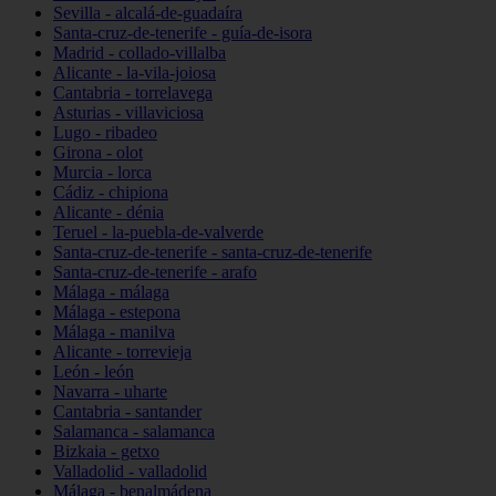
Sevilla - alcalá-de-guadaíra
Santa-cruz-de-tenerife - guía-de-isora
Madrid - collado-villalba
Alicante - la-vila-joiosa
Cantabria - torrelavega
Asturias - villaviciosa
Lugo - ribadeo
Girona - olot
Murcia - lorca
Cádiz - chipiona
Alicante - dénia
Teruel - la-puebla-de-valverde
Santa-cruz-de-tenerife - santa-cruz-de-tenerife
Santa-cruz-de-tenerife - arafo
Málaga - málaga
Málaga - estepona
Málaga - manilva
Alicante - torrevieja
León - león
Navarra - uharte
Cantabria - santander
Salamanca - salamanca
Bizkaia - getxo
Valladolid - valladolid
Málaga - benalmádena