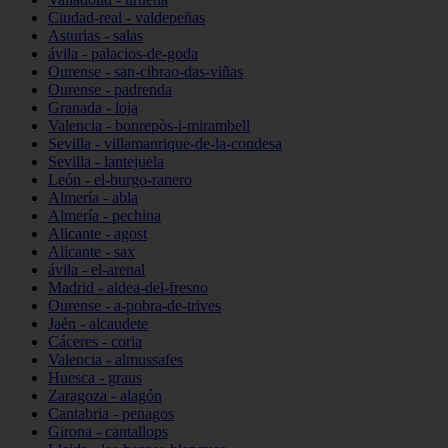
Ciudad-real - valdepeñas
Asturias - salas
ávila - palacios-de-goda
Ourense - san-cibrao-das-viñas
Ourense - padrenda
Granada - loja
Valencia - bonrepòs-i-mirambell
Sevilla - villamanrique-de-la-condesa
Sevilla - lantejuela
León - el-burgo-ranero
Almería - abla
Almería - pechina
Alicante - agost
Alicante - sax
ávila - el-arenal
Madrid - aldea-del-fresno
Ourense - a-pobra-de-trives
Jaén - alcaudete
Cáceres - coria
Valencia - almussafes
Huesca - graus
Zaragoza - alagón
Cantabria - penagos
Girona - cantallops