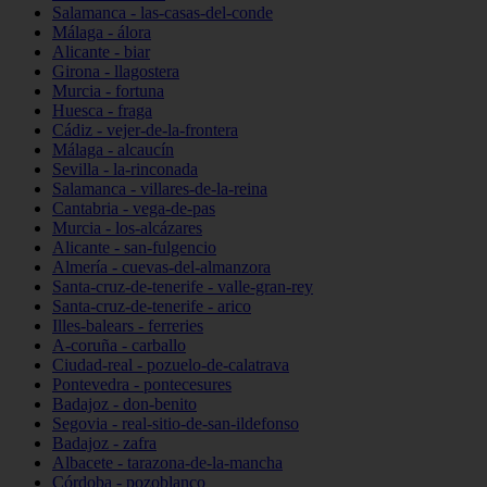
Salamanca - las-casas-del-conde
Málaga - álora
Alicante - biar
Girona - llagostera
Murcia - fortuna
Huesca - fraga
Cádiz - vejer-de-la-frontera
Málaga - alcaucín
Sevilla - la-rinconada
Salamanca - villares-de-la-reina
Cantabria - vega-de-pas
Murcia - los-alcázares
Alicante - san-fulgencio
Almería - cuevas-del-almanzora
Santa-cruz-de-tenerife - valle-gran-rey
Santa-cruz-de-tenerife - arico
Illes-balears - ferreries
A-coruña - carballo
Ciudad-real - pozuelo-de-calatrava
Pontevedra - pontecesures
Badajoz - don-benito
Segovia - real-sitio-de-san-ildefonso
Badajoz - zafra
Albacete - tarazona-de-la-mancha
Córdoba - pozoblanco