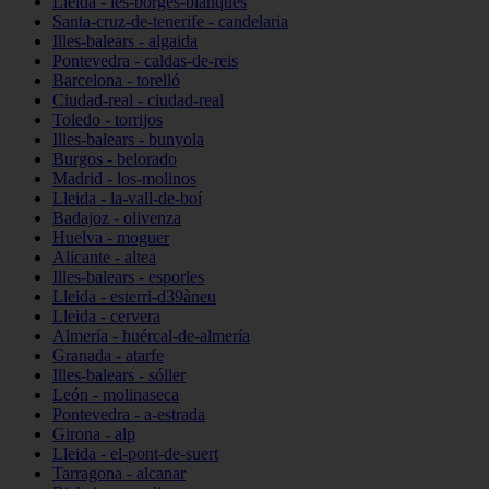
Lleida - les-borges-blanques
Santa-cruz-de-tenerife - candelaria
Illes-balears - algaida
Pontevedra - caldas-de-reis
Barcelona - torelló
Ciudad-real - ciudad-real
Toledo - torrijos
Illes-balears - bunyola
Burgos - belorado
Madrid - los-molinos
Lleida - la-vall-de-boí
Badajoz - olivenza
Huelva - moguer
Alicante - altea
Illes-balears - esporles
Lleida - esterri-d39àneu
Lleida - cervera
Almería - huércal-de-almería
Granada - atarfe
Illes-balears - sóller
León - molinaseca
Pontevedra - a-estrada
Girona - alp
Lleida - el-pont-de-suert
Tarragona - alcanar