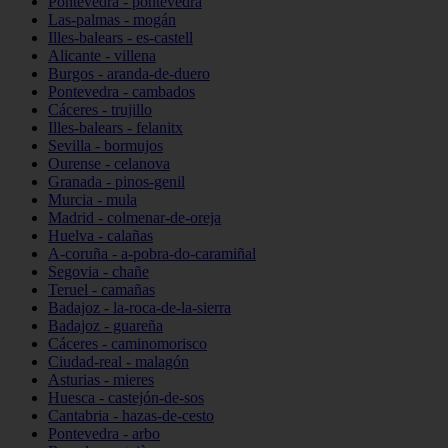
Pontevedra - pontevedra
Las-palmas - mogán
Illes-balears - es-castell
Alicante - villena
Burgos - aranda-de-duero
Pontevedra - cambados
Cáceres - trujillo
Illes-balears - felanitx
Sevilla - bormujos
Ourense - celanova
Granada - pinos-genil
Murcia - mula
Madrid - colmenar-de-oreja
Huelva - calañas
A-coruña - a-pobra-do-caramiñal
Segovia - chañe
Teruel - camañas
Badajoz - la-roca-de-la-sierra
Badajoz - guareña
Cáceres - caminomorisco
Ciudad-real - malagón
Asturias - mieres
Huesca - castejón-de-sos
Cantabria - hazas-de-cesto
Pontevedra - arbo