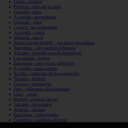
Lleida - bossòst
Palencia - itero-de-la-vega
Granada - baza
A-coruña - pontedeume
Granada - válor
Cuenca - las-pedroñeras
A-coruña - carral
Valencia - puçol
Santa-cruz-de-tenerife - los-llanos-de-aridane
Barcelona - sant-sadurní-d39anoia
Alicante - el-poble-nou-de-benitatxell
Las-palmas - tuineje
Barcelona - sant-vicenç-dels-horts
A-coruña - santa-comba
Sevilla - valencina-de-la-concepción
Navarra - lumbier
La-rioja - fuenmayor
Jaén - villanueva-del-arzobispo
Lugo - sarria
Madrid - arganda-del-rey
Alicante - els-poblets
Asturias - laviana
Barcelona - vallgorguina
Cantabria - santillana-del-mar
Zamora - santa-maría-de-la-vega