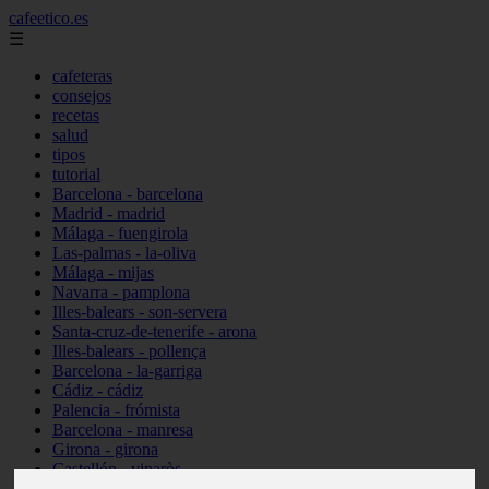
cafeetico.es
☰
cafeteras
consejos
recetas
salud
tipos
tutorial
Barcelona - barcelona
Madrid - madrid
Málaga - fuengirola
Las-palmas - la-oliva
Málaga - mijas
Navarra - pamplona
Illes-balears - son-servera
Santa-cruz-de-tenerife - arona
Illes-balears - pollença
Barcelona - la-garriga
Cádiz - cádiz
Palencia - frómista
Barcelona - manresa
Girona - girona
Castellón - vinaròs
Illes-balears - capdepera