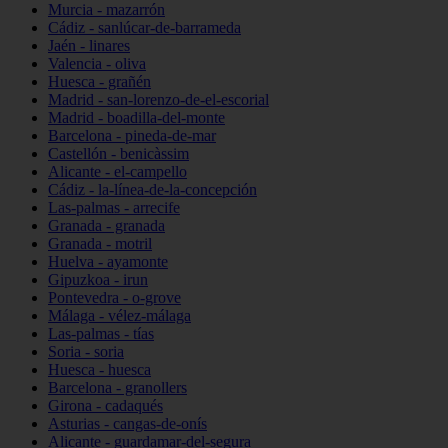
Murcia - mazarrón
Cádiz - sanlúcar-de-barrameda
Jaén - linares
Valencia - oliva
Huesca - grañén
Madrid - san-lorenzo-de-el-escorial
Madrid - boadilla-del-monte
Barcelona - pineda-de-mar
Castellón - benicàssim
Alicante - el-campello
Cádiz - la-línea-de-la-concepción
Las-palmas - arrecife
Granada - granada
Granada - motril
Huelva - ayamonte
Gipuzkoa - irun
Pontevedra - o-grove
Málaga - vélez-málaga
Las-palmas - tías
Soria - soria
Huesca - huesca
Barcelona - granollers
Girona - cadaqués
Asturias - cangas-de-onís
Alicante - guardamar-del-segura