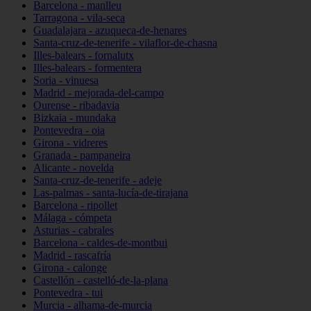
Barcelona - manlleu
Tarragona - vila-seca
Guadalajara - azuqueca-de-henares
Santa-cruz-de-tenerife - vilaflor-de-chasna
Illes-balears - fornalutx
Illes-balears - formentera
Soria - vinuesa
Madrid - mejorada-del-campo
Ourense - ribadavia
Bizkaia - mundaka
Pontevedra - oia
Girona - vidreres
Granada - pampaneira
Alicante - novelda
Santa-cruz-de-tenerife - adeje
Las-palmas - santa-lucía-de-tirajana
Barcelona - ripollet
Málaga - cómpeta
Asturias - cabrales
Barcelona - caldes-de-montbui
Madrid - rascafría
Girona - calonge
Castellón - castelló-de-la-plana
Pontevedra - tui
Murcia - alhama-de-murcia