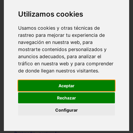
Valencia - valencia
Málaga - nerja
Utilizamos cookies
Girona - blanes
A-coruña - santiago-de-compostela
Málaga - marbella
Usamos cookies y otras técnicas de
Tarragona - tarragona
rastreo para mejorar tu experiencia de
Asturias - gijón
navegación en nuestra web, para
Girona - figueres
Alicante - santa-pola
mostrarte contenidos personalizados y
Madrid - leganés
anuncios adecuados, para analizar el
Almería - roquetas-de-mar
tráfico en nuestra web y para comprender
Girona - tossa-de-mar
Barcelona - sant-cugat-del-vallès
de donde llegan nuestros visitantes.
Alicante - l39alfàs-del-pi
Barcelona - vilanova-i-la-geltrú
Illes-balears - alcúdia
Aceptar
Castellón - peñíscola
Barcelona - mataró
Rechazar
ávila - ávila
Illes-balears - sant-antoni-de-portmany
Configurar
Illes-balears - sant-josep-de-sa-talaia
Tarragona - reus
Barcelona - badalona
Santa-cruz-de-tenerife - san-cristóbal-de-la-laguna