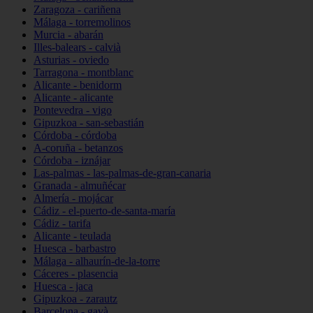
Zaragoza - cariñena
Málaga - torremolinos
Murcia - abarán
Illes-balears - calvià
Asturias - oviedo
Tarragona - montblanc
Alicante - benidorm
Alicante - alicante
Pontevedra - vigo
Gipuzkoa - san-sebastián
Córdoba - córdoba
A-coruña - betanzos
Córdoba - iznájar
Las-palmas - las-palmas-de-gran-canaria
Granada - almuñécar
Almería - mojácar
Cádiz - el-puerto-de-santa-maría
Cádiz - tarifa
Alicante - teulada
Huesca - barbastro
Málaga - alhaurín-de-la-torre
Cáceres - plasencia
Huesca - jaca
Gipuzkoa - zarautz
Barcelona - gavà