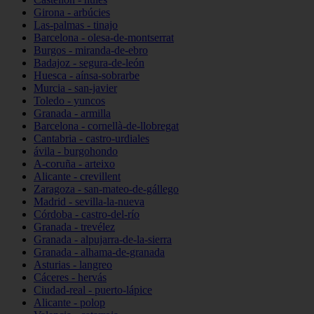
Girona - arbúcies
Las-palmas - tinajo
Barcelona - olesa-de-montserrat
Burgos - miranda-de-ebro
Badajoz - segura-de-león
Huesca - aínsa-sobrarbe
Murcia - san-javier
Toledo - yuncos
Granada - armilla
Barcelona - cornellà-de-llobregat
Cantabria - castro-urdiales
ávila - burgohondo
A-coruña - arteixo
Alicante - crevillent
Zaragoza - san-mateo-de-gállego
Madrid - sevilla-la-nueva
Córdoba - castro-del-río
Granada - trevélez
Granada - alpujarra-de-la-sierra
Granada - alhama-de-granada
Asturias - langreo
Cáceres - hervás
Ciudad-real - puerto-lápice
Alicante - polop