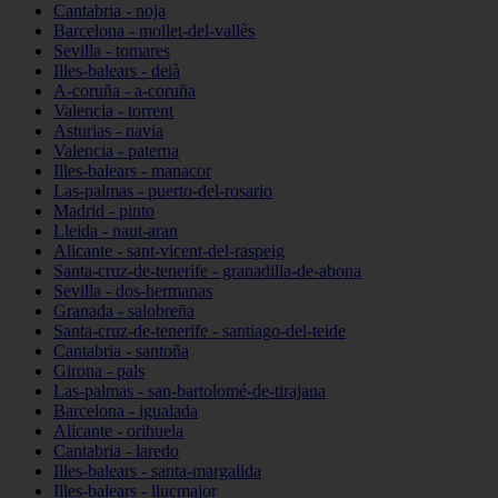
Cantabria - noja
Barcelona - mollet-del-vallès
Sevilla - tomares
Illes-balears - deià
A-coruña - a-coruña
Valencia - torrent
Asturias - navia
Valencia - paterna
Illes-balears - manacor
Las-palmas - puerto-del-rosario
Madrid - pinto
Lleida - naut-aran
Alicante - sant-vicent-del-raspeig
Santa-cruz-de-tenerife - granadilla-de-abona
Sevilla - dos-hermanas
Granada - salobreña
Santa-cruz-de-tenerife - santiago-del-teide
Cantabria - santoña
Girona - pals
Las-palmas - san-bartolomé-de-tirajana
Barcelona - igualada
Alicante - orihuela
Cantabria - laredo
Illes-balears - santa-margalida
Illes-balears - llucmajor