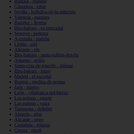
Bizkaia - erandio
Gipuzkoa - eibar
Sevilla - bollullos-de-la-mitación
Valencia - manises
Badajoz - llerena
Illes-balears - es-mercadal
Segovia - pedraza
A-coruña - padrón
Lleida - sort
Alicante - elx
Illes-balears - santa-eulària-des-riu
Asturias - avilés
Santa-cruz-de-tenerife - güímar
Illes-balears - muro
Madrid - el-escorial
Burgos - medina-de-pomar
Jaén - martos
León - villafranca-del-bierzo
Las-palmas - agaete
Las-palmas - yaiza
Tarragona - deltebre
Almería - níjar
Alicante - pego
Cantabria - reinosa
Girona - ripoll