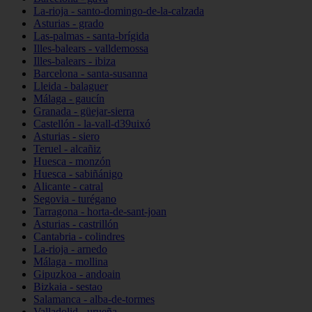
La-rioja - santo-domingo-de-la-calzada
Asturias - grado
Las-palmas - santa-brígida
Illes-balears - valldemossa
Illes-balears - ibiza
Barcelona - santa-susanna
Lleida - balaguer
Málaga - gaucín
Granada - güejar-sierra
Castellón - la-vall-d39uixó
Asturias - siero
Teruel - alcañiz
Huesca - monzón
Huesca - sabiñánigo
Alicante - catral
Segovia - turégano
Tarragona - horta-de-sant-joan
Asturias - castrillón
Cantabria - colindres
La-rioja - arnedo
Málaga - mollina
Gipuzkoa - andoain
Bizkaia - sestao
Salamanca - alba-de-tormes
Valladolid - urueña