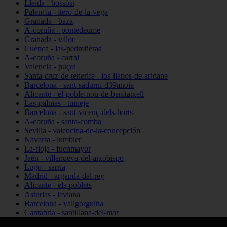
Lleida - bossòst
Palencia - itero-de-la-vega
Granada - baza
A-coruña - pontedeume
Granada - válor
Cuenca - las-pedroñeras
A-coruña - carral
Valencia - puçol
Santa-cruz-de-tenerife - los-llanos-de-aridane
Barcelona - sant-sadurní-d39anoia
Alicante - el-poble-nou-de-benitatxell
Las-palmas - tuineje
Barcelona - sant-vicenç-dels-horts
A-coruña - santa-comba
Sevilla - valencina-de-la-concepción
Navarra - lumbier
La-rioja - fuenmayor
Jaén - villanueva-del-arzobispo
Lugo - sarria
Madrid - arganda-del-rey
Alicante - els-poblets
Asturias - laviana
Barcelona - vallgorguina
Cantabria - santillana-del-mar
Zamora - santa-maría-de-la-vega