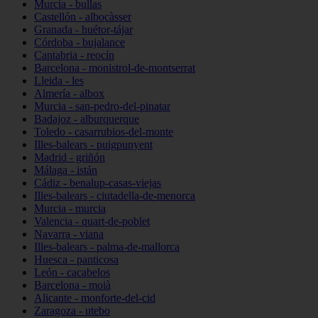
Murcia - bullas
Castellón - albocàsser
Granada - huétor-tájar
Córdoba - bujalance
Cantabria - reocín
Barcelona - monistrol-de-montserrat
Lleida - les
Almería - albox
Murcia - san-pedro-del-pinatar
Badajoz - alburquerque
Toledo - casarrubios-del-monte
Illes-balears - puigpunyent
Madrid - griñón
Málaga - istán
Cádiz - benalup-casas-viejas
Illes-balears - ciutadella-de-menorca
Murcia - murcia
Valencia - quart-de-poblet
Navarra - viana
Illes-balears - palma-de-mallorca
Huesca - panticosa
León - cacabelos
Barcelona - moià
Alicante - monforte-del-cid
Zaragoza - utebo