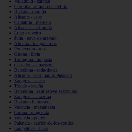
Valladolid - zaratán
Córdoba - almodóvar-del-río
Bizkaia - mungia
Alicante - aspe
Cantabria - meruelo
Albacete - el-bonillo
Lugo - viveiro
ávila - nava-de-arévalo
Almería - los-gallardos
Pontevedra - mos
Girona - llívia
Tarragona - amposta
Castellón - almassora
Barcelona - roda-de-ter
Alicante - sant-joan-d39alacant
Zaragoza - ateca
Toledo - seseña
Barcelona - sant-esteve-sesrovires
Zaragoza - tarazona
Bizkaia - balmaseda
Valencia - massanassa
Girona - puigcerdà
Valencia - petrés
Palencia - carrión-de-los-condes
Las-palmas - haría