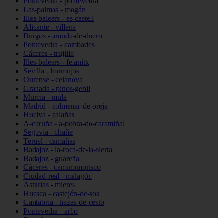
Pontevedra - pontevedra
Las-palmas - mogán
Illes-balears - es-castell
Alicante - villena
Burgos - aranda-de-duero
Pontevedra - cambados
Cáceres - trujillo
Illes-balears - felanitx
Sevilla - bormujos
Ourense - celanova
Granada - pinos-genil
Murcia - mula
Madrid - colmenar-de-oreja
Huelva - calañas
A-coruña - a-pobra-do-caramiñal
Segovia - chañe
Teruel - camañas
Badajoz - la-roca-de-la-sierra
Badajoz - guareña
Cáceres - caminomorisco
Ciudad-real - malagón
Asturias - mieres
Huesca - castejón-de-sos
Cantabria - hazas-de-cesto
Pontevedra - arbo