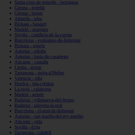
Santa-cruz-de-tenerife - hermigua
Girona - tortellà
Girona - begur
Almería - adra
Bizkaia - basauri
Madrid - aranjuez
Sevilla - castilleja-de-la-cuesta
Barcelona - esplugues-de-llobregat
Bizkaia - sopela
Asturias - piloña
Asturias - tapia-de-casariego
Alicante - castalla
Lleida - tremp
Tarragona - móra-d39ebre
Valencia - silla
Huelva - isla-cristina
La-rioja - calahorra
Madrid - getafe
Badajoz - villanueva-del-fresno
Badajoz - talavera-la-real
Barcelona - el-prat-de-llobregat
Asturias - san-martín-del-rey-aurelio
Alicante - elda
Sevilla - écija
Tarragona - calafell