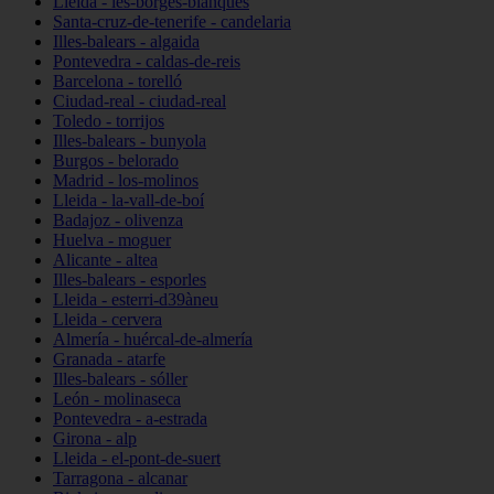
Lleida - les-borges-blanques
Santa-cruz-de-tenerife - candelaria
Illes-balears - algaida
Pontevedra - caldas-de-reis
Barcelona - torelló
Ciudad-real - ciudad-real
Toledo - torrijos
Illes-balears - bunyola
Burgos - belorado
Madrid - los-molinos
Lleida - la-vall-de-boí
Badajoz - olivenza
Huelva - moguer
Alicante - altea
Illes-balears - esporles
Lleida - esterri-d39àneu
Lleida - cervera
Almería - huércal-de-almería
Granada - atarfe
Illes-balears - sóller
León - molinaseca
Pontevedra - a-estrada
Girona - alp
Lleida - el-pont-de-suert
Tarragona - alcanar