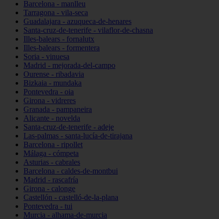
Barcelona - manlleu
Tarragona - vila-seca
Guadalajara - azuqueca-de-henares
Santa-cruz-de-tenerife - vilaflor-de-chasna
Illes-balears - fornalutx
Illes-balears - formentera
Soria - vinuesa
Madrid - mejorada-del-campo
Ourense - ribadavia
Bizkaia - mundaka
Pontevedra - oia
Girona - vidreres
Granada - pampaneira
Alicante - novelda
Santa-cruz-de-tenerife - adeje
Las-palmas - santa-lucía-de-tirajana
Barcelona - ripollet
Málaga - cómpeta
Asturias - cabrales
Barcelona - caldes-de-montbui
Madrid - rascafría
Girona - calonge
Castellón - castelló-de-la-plana
Pontevedra - tui
Murcia - alhama-de-murcia