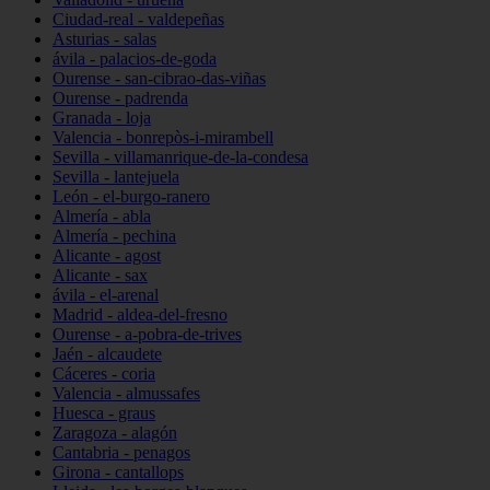
Ciudad-real - valdepeñas
Asturias - salas
ávila - palacios-de-goda
Ourense - san-cibrao-das-viñas
Ourense - padrenda
Granada - loja
Valencia - bonrepòs-i-mirambell
Sevilla - villamanrique-de-la-condesa
Sevilla - lantejuela
León - el-burgo-ranero
Almería - abla
Almería - pechina
Alicante - agost
Alicante - sax
ávila - el-arenal
Madrid - aldea-del-fresno
Ourense - a-pobra-de-trives
Jaén - alcaudete
Cáceres - coria
Valencia - almussafes
Huesca - graus
Zaragoza - alagón
Cantabria - penagos
Girona - cantallops