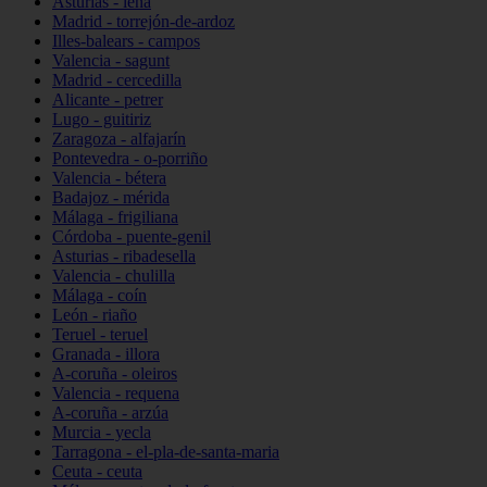
Asturias - lena
Madrid - torrejón-de-ardoz
Illes-balears - campos
Valencia - sagunt
Madrid - cercedilla
Alicante - petrer
Lugo - guitiriz
Zaragoza - alfajarín
Pontevedra - o-porriño
Valencia - bétera
Badajoz - mérida
Málaga - frigiliana
Córdoba - puente-genil
Asturias - ribadesella
Valencia - chulilla
Málaga - coín
León - riaño
Teruel - teruel
Granada - illora
A-coruña - oleiros
Valencia - requena
A-coruña - arzúa
Murcia - yecla
Tarragona - el-pla-de-santa-maria
Ceuta - ceuta