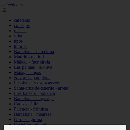
cafeetico.es
☰
cafeteras
consejos
recetas
salud
tipos
tutorial
Barcelona - barcelona
Madrid - madrid
Málaga - fuengirola
Las-palmas - la-oliva
Málaga - mijas
Navarra - pamplona
Illes-balears - son-servera
Santa-cruz-de-tenerife - arona
Illes-balears - pollença
Barcelona - la-garriga
Cádiz - cádiz
Palencia - frómista
Barcelona - manresa
Girona - girona
Castellón - vinaròs
Illes-balears - capdepera