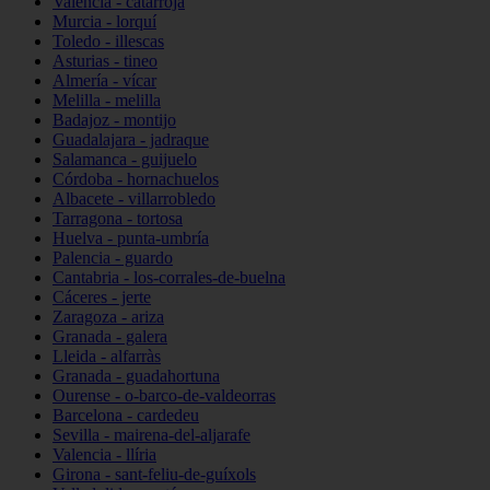
Valencia - catarroja
Murcia - lorquí
Toledo - illescas
Asturias - tineo
Almería - vícar
Melilla - melilla
Badajoz - montijo
Guadalajara - jadraque
Salamanca - guijuelo
Córdoba - hornachuelos
Albacete - villarrobledo
Tarragona - tortosa
Huelva - punta-umbría
Palencia - guardo
Cantabria - los-corrales-de-buelna
Cáceres - jerte
Zaragoza - ariza
Granada - galera
Lleida - alfarràs
Granada - guadahortuna
Ourense - o-barco-de-valdeorras
Barcelona - cardedeu
Sevilla - mairena-del-aljarafe
Valencia - llíria
Girona - sant-feliu-de-guíxols