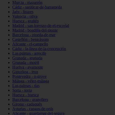
Murcia - mazarrón
Cádiz - sanlúcar-de-barrameda
Jaén - linares
Valencia - oliva
Huesca - grañén
Madrid - san-lorenzo-de-el-escorial
Madrid - boadilla-del-monte
Barcelona - pineda-de-mar
Castellón - benicàssim
Alicante - el-campello
Cádiz - la-línea-de-la-concepción
Las-palmas - arrecife
Granada - granada
Granada - motril
Huelva - ayamonte
Gipuzkoa - irun
Pontevedra - o-grove
Málaga - vélez-málaga
Las-palmas - tías
Soria - soria
Huesca - huesca
Barcelona - granollers
Girona - cadaqués
Asturias - cangas-de-onís
Alicante - guardamar-del-segura