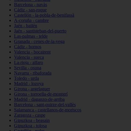
Barcelona - navàs
Cádiz - san-roque
Castellón - la-pobla-de-benifassà
A-coruña - cambre
Jaén - bailén
Jaén - santisteban-del-puerto
Las-palmas - telde
Granada - cenes-de-la-vega
Cádiz - bornos
Valencia - bocairent
Valencia - sueca
La-rioja - alfaro
Sevilla - osuna
Navarra - ribaforada
Toledo - urda
Madrid - lozoya
Girona - argelaguer
Girona - torroella-de-montgrí
Madrid - daganzo-de-arriba
Barcelona - sant-quirze-del-vallès
Salamanca - castellanos-de-moriscos
Zaragoza - caspe
Gipuzkoa - beasain
Gipuzkoa - tolosa
Castellón - nules