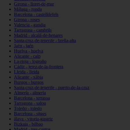
Girona - lloret-de-mar
Málaga - ronda
Barcelona - castelldefels
Girona - roses
Valencia - gandia
Tarragona - cambrils
Madrid - alcalá-de-henares
Santa-cruz-de-tenerife - breña-alta
Jaén - jaén
Huelva - huelva
Alicante - calp
La-rioja - logroño
Cádiz - jerez-de-la-frontera
Lleida - lleida
Alicante - xàbia
Burgos - burgos
Santa-cruz-de-tenerife - puerto-de-la-cruz
Almería - almería
Barcelona - terrassa
Tarragona - salou
Toledo - toledo
Barcelona - sitges
álava - vitoria-gasteiz
Bizkaia - bilbao
Madrid - tres-cantos