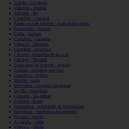
Toledo - cazalegas
Valencia - alaquàs
Alicante - ibi
Castellón - vila-real
Santa-cruz-de-tenerife - icod-de-los-vinos
Pontevedra - baiona
Cádiz - barbate
Cantabria - camargo
Valencia - alboraya
Castellón - almenara
Cáceres - jarandilla-de-la-vera
Alicante - finestrat
Santa-cruz-de-tenerife - tijarafe
Zamora - moraleja-del-vino
Gipuzkoa - ordizia
Madrid - parla
Barcelona - castellet-i-la-gornal
Sevilla - espartinas
Granada - las-gabias
Asturias - llanes
Salamanca - peñaranda-de-bracamonte
Barcelona - vilafranca-del-penedès
Navarra - tudela
A-coruña - miño
Valencia - aldaia