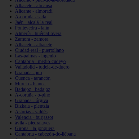
Albacete - almansa
Alicante - almoradí
A-coruña - sada
Jaén - alcalá-la-real
Pontevedra - lalín
Almería - huércal-overa
Zamora - zamora
Albacete - albacete
Ciudad-real - puertollano
Las-palmas - ingenio
Cantabria - medio-cudeyo
Valladolid - tudela-de-duero
Granada - jun
Cuenca - tarancón
Murcia - blanca
Badajoz - badajoz
A-coruña - o-pino
Granada - órgiva
Bizkaia - plentzia
Asturias - valdés
Valencia - burjassot
ávila - piedralaves
Girona - la-jonquera
Cantabria - cabezón-de-liébana