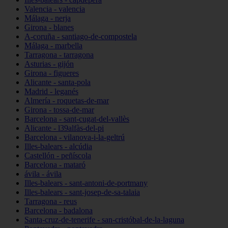
Valencia - valencia
Málaga - nerja
Girona - blanes
A-coruña - santiago-de-compostela
Málaga - marbella
Tarragona - tarragona
Asturias - gijón
Girona - figueres
Alicante - santa-pola
Madrid - leganés
Almería - roquetas-de-mar
Girona - tossa-de-mar
Barcelona - sant-cugat-del-vallès
Alicante - l39alfàs-del-pi
Barcelona - vilanova-i-la-geltrú
Illes-balears - alcúdia
Castellón - peñíscola
Barcelona - mataró
ávila - ávila
Illes-balears - sant-antoni-de-portmany
Illes-balears - sant-josep-de-sa-talaia
Tarragona - reus
Barcelona - badalona
Santa-cruz-de-tenerife - san-cristóbal-de-la-laguna