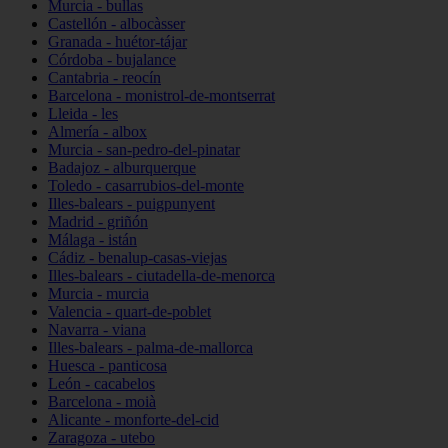
Murcia - bullas
Castellón - albocàsser
Granada - huétor-tájar
Córdoba - bujalance
Cantabria - reocín
Barcelona - monistrol-de-montserrat
Lleida - les
Almería - albox
Murcia - san-pedro-del-pinatar
Badajoz - alburquerque
Toledo - casarrubios-del-monte
Illes-balears - puigpunyent
Madrid - griñón
Málaga - istán
Cádiz - benalup-casas-viejas
Illes-balears - ciutadella-de-menorca
Murcia - murcia
Valencia - quart-de-poblet
Navarra - viana
Illes-balears - palma-de-mallorca
Huesca - panticosa
León - cacabelos
Barcelona - moià
Alicante - monforte-del-cid
Zaragoza - utebo