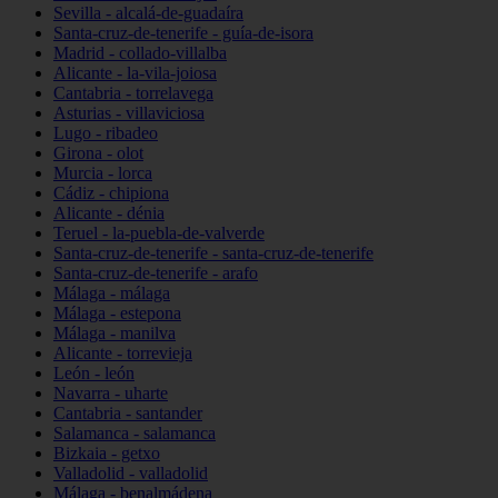
Sevilla - alcalá-de-guadaíra
Santa-cruz-de-tenerife - guía-de-isora
Madrid - collado-villalba
Alicante - la-vila-joiosa
Cantabria - torrelavega
Asturias - villaviciosa
Lugo - ribadeo
Girona - olot
Murcia - lorca
Cádiz - chipiona
Alicante - dénia
Teruel - la-puebla-de-valverde
Santa-cruz-de-tenerife - santa-cruz-de-tenerife
Santa-cruz-de-tenerife - arafo
Málaga - málaga
Málaga - estepona
Málaga - manilva
Alicante - torrevieja
León - león
Navarra - uharte
Cantabria - santander
Salamanca - salamanca
Bizkaia - getxo
Valladolid - valladolid
Málaga - benalmádena