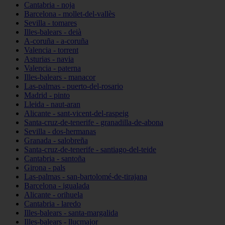
Cantabria - noja
Barcelona - mollet-del-vallès
Sevilla - tomares
Illes-balears - deià
A-coruña - a-coruña
Valencia - torrent
Asturias - navia
Valencia - paterna
Illes-balears - manacor
Las-palmas - puerto-del-rosario
Madrid - pinto
Lleida - naut-aran
Alicante - sant-vicent-del-raspeig
Santa-cruz-de-tenerife - granadilla-de-abona
Sevilla - dos-hermanas
Granada - salobreña
Santa-cruz-de-tenerife - santiago-del-teide
Cantabria - santoña
Girona - pals
Las-palmas - san-bartolomé-de-tirajana
Barcelona - igualada
Alicante - orihuela
Cantabria - laredo
Illes-balears - santa-margalida
Illes-balears - llucmajor