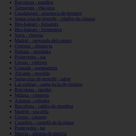
Barcelona - manlleu
Tarragona - vila-seca
Guadalajara - azuqueca-de-henares
Santa-cruz-de-tenerife - vilaflor-de-chasna
Illes-balears - fornalutx
Illes-balears - formentera
Soria - vinuesa
Madrid - mejorada-del-campo
Ourense - ribadavia
Bizkaia - mundaka
Pontevedra - oia
Girona - vidreres
Granada - pampaneira
Alicante - novelda
Santa-cruz-de-tenerife - adeje
Las-palmas - santa-lucía-de-tirajana
Barcelona - ripollet
Málaga - cómpeta
Asturias - cabrales
Barcelona - caldes-de-montbui
Madrid - rascafría
Girona - calonge
Castellón - castelló-de-la-plana
Pontevedra - tui
Murcia - alhama-de-murcia