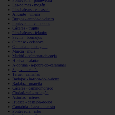
Pontevedra - pontevedra
Las-palmas - mogán
Illes-balears - es-castell
Alicante - villena
Burgos - aranda-de-duero
Pontevedra - cambados
Cáceres - trujillo
Illes-balears - felanitx
Sevilla - bormujos
Ourense - celanova
Granada - pinos-genil
Murcia - mula
Madrid - colmenar-de-oreja
Huelva - calañas
A-coruña - a-pobra-do-caramiñal
Segovia - chañe
Teruel - camañas
Badajoz - la-roca-de-la-sierra
Badajoz - guareña
Cáceres - caminomorisco
Ciudad-real - malagón
Asturias - mieres
Huesca - castejón-de-sos
Cantabria - hazas-de-cesto
Pontevedra - arbo