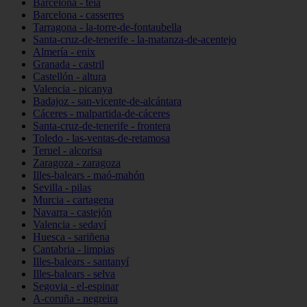
Barcelona - teià
Barcelona - casserres
Tarragona - la-torre-de-fontaubella
Santa-cruz-de-tenerife - la-matanza-de-acentejo
Almería - enix
Granada - castril
Castellón - altura
Valencia - picanya
Badajoz - san-vicente-de-alcántara
Cáceres - malpartida-de-cáceres
Santa-cruz-de-tenerife - frontera
Toledo - las-ventas-de-retamosa
Teruel - alcorisa
Zaragoza - zaragoza
Illes-balears - maó-mahón
Sevilla - pilas
Murcia - cartagena
Navarra - castejón
Valencia - sedaví
Huesca - sariñena
Cantabria - limpias
Illes-balears - santanyí
Illes-balears - selva
Segovia - el-espinar
A-coruña - negreira