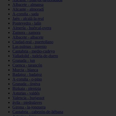
Albacete - almansa
Alicante - almoradí
A-coruña - sada
Jaén - alcalá-la-real
Pontevedra - lalín
Almería - huércal-overa
Zamora - zamora
Albacete - albacete
Ciudad-real - puertollano
Las-palmas - ingenio
Cantabria - medio-cudeyo
Valladolid - tudela-de-duero
Granada - jun
Cuenca - tarancón
Murcia - blanca
Badajoz - badajoz
A-coruña - o-pino
Granada - órgiva
Bizkaia - plentzia
Asturias - valdés
Valencia - burjassot
ávila - piedralaves
Girona - la-jonquera
Cantabria - cabezón-de-liébana