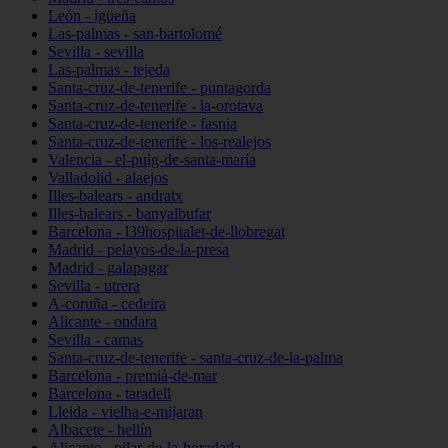
León - igüeña
Las-palmas - san-bartolomé
Sevilla - sevilla
Las-palmas - tejeda
Santa-cruz-de-tenerife - puntagorda
Santa-cruz-de-tenerife - la-orotava
Santa-cruz-de-tenerife - fasnia
Santa-cruz-de-tenerife - los-realejos
Valencia - el-puig-de-santa-maría
Valladolid - alaejos
Illes-balears - andratx
Illes-balears - banyalbufar
Barcelona - l39hospitalet-de-llobregat
Madrid - pelayos-de-la-presa
Madrid - galapagar
Sevilla - utrera
A-coruña - cedeira
Alicante - ondara
Sevilla - camas
Santa-cruz-de-tenerife - santa-cruz-de-la-palma
Barcelona - premià-de-mar
Barcelona - taradell
Lleida - vielha-e-mijaran
Albacete - hellín
Alicante - pilar-de-la-horadada