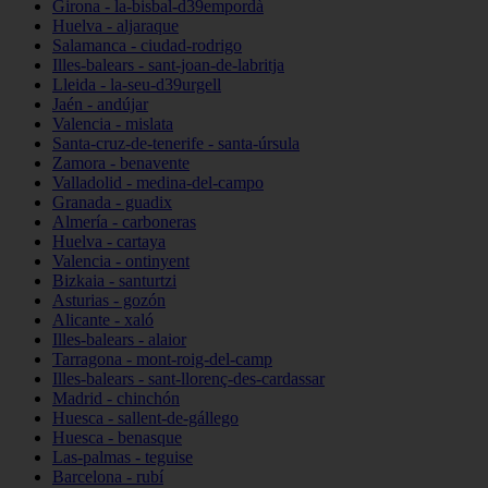
Girona - la-bisbal-d39empordà
Huelva - aljaraque
Salamanca - ciudad-rodrigo
Illes-balears - sant-joan-de-labritja
Lleida - la-seu-d39urgell
Jaén - andújar
Valencia - mislata
Santa-cruz-de-tenerife - santa-úrsula
Zamora - benavente
Valladolid - medina-del-campo
Granada - guadix
Almería - carboneras
Huelva - cartaya
Valencia - ontinyent
Bizkaia - santurtzi
Asturias - gozón
Alicante - xaló
Illes-balears - alaior
Tarragona - mont-roig-del-camp
Illes-balears - sant-llorenç-des-cardassar
Madrid - chinchón
Huesca - sallent-de-gállego
Huesca - benasque
Las-palmas - teguise
Barcelona - rubí