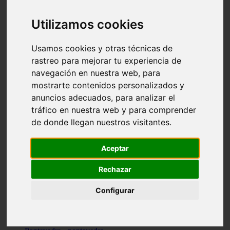
Valencia - valencia
Málaga - nerja
Utilizamos cookies
Girona - blanes
A-coruña - santiago-de-compostela
Málaga - marbella
Usamos cookies y otras técnicas de
Tarragona - tarragona
rastreo para mejorar tu experiencia de
Asturias - gijón
navegación en nuestra web, para
Girona - figueres
Alicante - santa-pola
mostrarte contenidos personalizados y
Madrid - leganés
anuncios adecuados, para analizar el
Almería - roquetas-de-mar
tráfico en nuestra web y para comprender
Girona - tossa-de-mar
Barcelona - sant-cugat-del-vallès
de donde llegan nuestros visitantes.
Alicante - l39alfàs-del-pi
Barcelona - vilanova-i-la-geltrú
Illes-balears - alcúdia
Aceptar
Castellón - peñíscola
Barcelona - mataró
Rechazar
ávila - ávila
Illes-balears - sant-antoni-de-portmany
Configurar
Illes-balears - sant-josep-de-sa-talaia
Tarragona - reus
Barcelona - badalona
Santa-cruz-de-tenerife - san-cristóbal-de-la-laguna