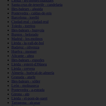
Lleida - les-borges-blanques
Santa-cruz-de-tenerife - candelaria
Illes-balears - algaida
Pontevedra - caldas-de-reis
Barcelona - torelló
Ciudad-real - ciudad-real
Toledo - torrijos
Illes-balears - bunyola
Burgos - belorado
Madrid - los-molinos
Lleida - la-vall-de-boí
Badajoz - olivenza
Huelva - moguer
Alicante - altea
Illes-balears - esporles
Lleida - esterri-d39àneu
Lleida - cervera
Almería - huércal-de-almería
Granada - atarfe
Illes-balears - sóller
León - molinaseca
Pontevedra - a-estrada
Girona - alp
Lleida - el-pont-de-suert
Tarragona - alcanar