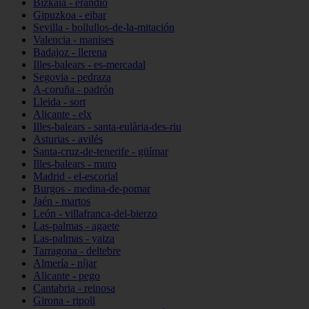
Bizkaia - erandio
Gipuzkoa - eibar
Sevilla - bollullos-de-la-mitación
Valencia - manises
Badajoz - llerena
Illes-balears - es-mercadal
Segovia - pedraza
A-coruña - padrón
Lleida - sort
Alicante - elx
Illes-balears - santa-eulària-des-riu
Asturias - avilés
Santa-cruz-de-tenerife - güímar
Illes-balears - muro
Madrid - el-escorial
Burgos - medina-de-pomar
Jaén - martos
León - villafranca-del-bierzo
Las-palmas - agaete
Las-palmas - yaiza
Tarragona - deltebre
Almería - níjar
Alicante - pego
Cantabria - reinosa
Girona - ripoll