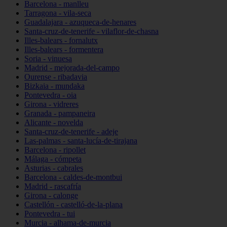
Barcelona - manlleu
Tarragona - vila-seca
Guadalajara - azuqueca-de-henares
Santa-cruz-de-tenerife - vilaflor-de-chasna
Illes-balears - fornalutx
Illes-balears - formentera
Soria - vinuesa
Madrid - mejorada-del-campo
Ourense - ribadavia
Bizkaia - mundaka
Pontevedra - oia
Girona - vidreres
Granada - pampaneira
Alicante - novelda
Santa-cruz-de-tenerife - adeje
Las-palmas - santa-lucía-de-tirajana
Barcelona - ripollet
Málaga - cómpeta
Asturias - cabrales
Barcelona - caldes-de-montbui
Madrid - rascafría
Girona - calonge
Castellón - castelló-de-la-plana
Pontevedra - tui
Murcia - alhama-de-murcia