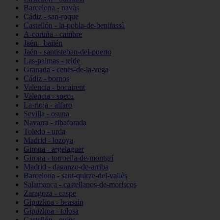
Barcelona - navàs
Cádiz - san-roque
Castellón - la-pobla-de-benifassà
A-coruña - cambre
Jaén - bailén
Jaén - santisteban-del-puerto
Las-palmas - telde
Granada - cenes-de-la-vega
Cádiz - bornos
Valencia - bocairent
Valencia - sueca
La-rioja - alfaro
Sevilla - osuna
Navarra - ribaforada
Toledo - urda
Madrid - lozoya
Girona - argelaguer
Girona - torroella-de-montgrí
Madrid - daganzo-de-arriba
Barcelona - sant-quirze-del-vallès
Salamanca - castellanos-de-moriscos
Zaragoza - caspe
Gipuzkoa - beasain
Gipuzkoa - tolosa
Castellón - nules