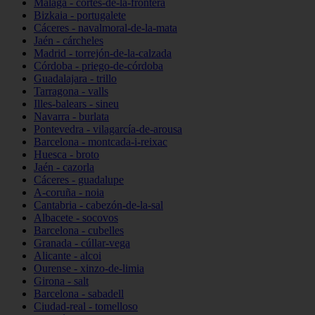
Málaga - cortes-de-la-frontera
Bizkaia - portugalete
Cáceres - navalmoral-de-la-mata
Jaén - cárcheles
Madrid - torrejón-de-la-calzada
Córdoba - priego-de-córdoba
Guadalajara - trillo
Tarragona - valls
Illes-balears - sineu
Navarra - burlata
Pontevedra - vilagarcía-de-arousa
Barcelona - montcada-i-reixac
Huesca - broto
Jaén - cazorla
Cáceres - guadalupe
A-coruña - noia
Cantabria - cabezón-de-la-sal
Albacete - socovos
Barcelona - cubelles
Granada - cúllar-vega
Alicante - alcoi
Ourense - xinzo-de-limia
Girona - salt
Barcelona - sabadell
Ciudad-real - tomelloso