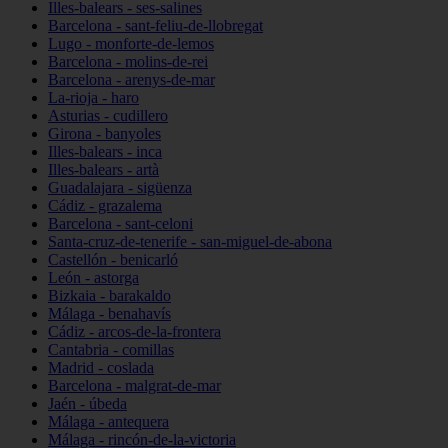
Illes-balears - ses-salines
Barcelona - sant-feliu-de-llobregat
Lugo - monforte-de-lemos
Barcelona - molins-de-rei
Barcelona - arenys-de-mar
La-rioja - haro
Asturias - cudillero
Girona - banyoles
Illes-balears - inca
Illes-balears - artà
Guadalajara - sigüenza
Cádiz - grazalema
Barcelona - sant-celoni
Santa-cruz-de-tenerife - san-miguel-de-abona
Castellón - benicarló
León - astorga
Bizkaia - barakaldo
Málaga - benahavís
Cádiz - arcos-de-la-frontera
Cantabria - comillas
Madrid - coslada
Barcelona - malgrat-de-mar
Jaén - úbeda
Málaga - antequera
Málaga - rincón-de-la-victoria