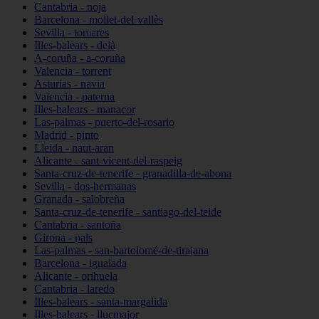
Cantabria - noja
Barcelona - mollet-del-vallès
Sevilla - tomares
Illes-balears - deià
A-coruña - a-coruña
Valencia - torrent
Asturias - navia
Valencia - paterna
Illes-balears - manacor
Las-palmas - puerto-del-rosario
Madrid - pinto
Lleida - naut-aran
Alicante - sant-vicent-del-raspeig
Santa-cruz-de-tenerife - granadilla-de-abona
Sevilla - dos-hermanas
Granada - salobreña
Santa-cruz-de-tenerife - santiago-del-teide
Cantabria - santoña
Girona - pals
Las-palmas - san-bartolomé-de-tirajana
Barcelona - igualada
Alicante - orihuela
Cantabria - laredo
Illes-balears - santa-margalida
Illes-balears - llucmajor