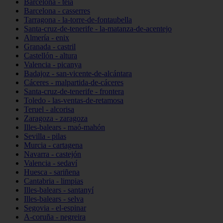
Barcelona - teià
Barcelona - casserres
Tarragona - la-torre-de-fontaubella
Santa-cruz-de-tenerife - la-matanza-de-acentejo
Almería - enix
Granada - castril
Castellón - altura
Valencia - picanya
Badajoz - san-vicente-de-alcántara
Cáceres - malpartida-de-cáceres
Santa-cruz-de-tenerife - frontera
Toledo - las-ventas-de-retamosa
Teruel - alcorisa
Zaragoza - zaragoza
Illes-balears - maó-mahón
Sevilla - pilas
Murcia - cartagena
Navarra - castejón
Valencia - sedaví
Huesca - sariñena
Cantabria - limpias
Illes-balears - santanyí
Illes-balears - selva
Segovia - el-espinar
A-coruña - negreira