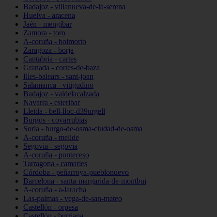
Badajoz - villanueva-de-la-serena
Huelva - aracena
Jaén - mengíbar
Zamora - toro
A-coruña - boimorto
Zaragoza - borja
Cantabria - cartes
Granada - cortes-de-baza
Illes-balears - sant-joan
Salamanca - vitigudino
Badajoz - valdelacalzada
Navarra - esteribar
Lleida - bell-lloc-d39urgell
Burgos - covarrubias
Soria - burgo-de-osma-ciudad-de-osma
A-coruña - melide
Segovia - segovia
A-coruña - ponteceso
Tarragona - camarles
Córdoba - peñarroya-pueblonuevo
Barcelona - santa-margarida-de-montbui
A-coruña - a-laracha
Las-palmas - vega-de-san-mateo
Castellón - orpesa
Castellón - burriana