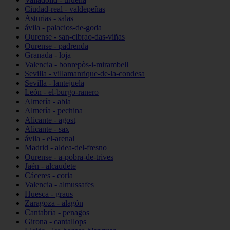
Ciudad-real - valdepeñas
Asturias - salas
ávila - palacios-de-goda
Ourense - san-cibrao-das-viñas
Ourense - padrenda
Granada - loja
Valencia - bonrepòs-i-mirambell
Sevilla - villamanrique-de-la-condesa
Sevilla - lantejuela
León - el-burgo-ranero
Almería - abla
Almería - pechina
Alicante - agost
Alicante - sax
ávila - el-arenal
Madrid - aldea-del-fresno
Ourense - a-pobra-de-trives
Jaén - alcaudete
Cáceres - coria
Valencia - almussafes
Huesca - graus
Zaragoza - alagón
Cantabria - penagos
Girona - cantallops