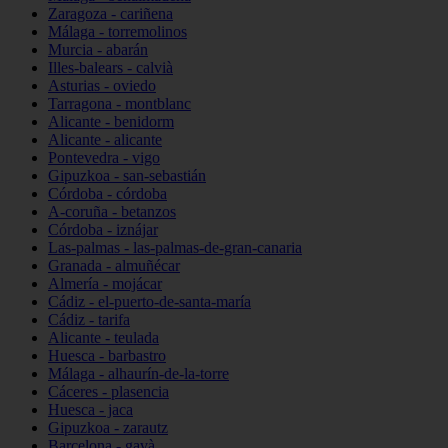
Zaragoza - cariñena
Málaga - torremolinos
Murcia - abarán
Illes-balears - calvià
Asturias - oviedo
Tarragona - montblanc
Alicante - benidorm
Alicante - alicante
Pontevedra - vigo
Gipuzkoa - san-sebastián
Córdoba - córdoba
A-coruña - betanzos
Córdoba - iznájar
Las-palmas - las-palmas-de-gran-canaria
Granada - almuñécar
Almería - mojácar
Cádiz - el-puerto-de-santa-maría
Cádiz - tarifa
Alicante - teulada
Huesca - barbastro
Málaga - alhaurín-de-la-torre
Cáceres - plasencia
Huesca - jaca
Gipuzkoa - zarautz
Barcelona - gavà