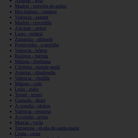
Asturias - lena
Madrid - torrejón-de-ardoz
Illes-balears - campos
Valencia - sagunt
Madrid - cercedilla
Alicante - petrer
Lugo - guitiriz
Zaragoza - alfajarín
Pontevedra - o-porriño
Valencia - bétera
Badajoz - mérida
Málaga - frigiliana
Córdoba - puente-genil
Asturias - ribadesella
Valencia - chulilla
Málaga - coín
León - riaño
Teruel - teruel
Granada - illora
A-coruña - oleiros
Valencia - requena
A-coruña - arzúa
Murcia - yecla
Tarragona - el-pla-de-santa-maria
Ceuta - ceuta