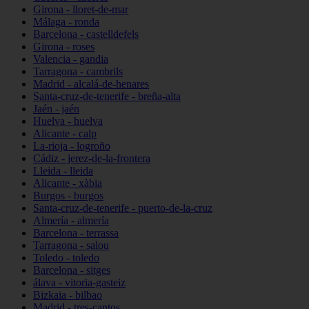
Girona - lloret-de-mar
Málaga - ronda
Barcelona - castelldefels
Girona - roses
Valencia - gandia
Tarragona - cambrils
Madrid - alcalá-de-henares
Santa-cruz-de-tenerife - breña-alta
Jaén - jaén
Huelva - huelva
Alicante - calp
La-rioja - logroño
Cádiz - jerez-de-la-frontera
Lleida - lleida
Alicante - xàbia
Burgos - burgos
Santa-cruz-de-tenerife - puerto-de-la-cruz
Almería - almería
Barcelona - terrassa
Tarragona - salou
Toledo - toledo
Barcelona - sitges
álava - vitoria-gasteiz
Bizkaia - bilbao
Madrid - tres-cantos