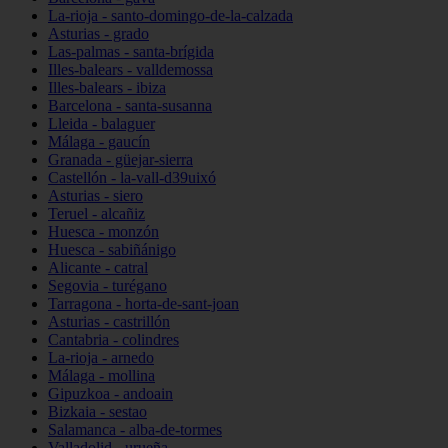
La-rioja - santo-domingo-de-la-calzada
Asturias - grado
Las-palmas - santa-brígida
Illes-balears - valldemossa
Illes-balears - ibiza
Barcelona - santa-susanna
Lleida - balaguer
Málaga - gaucín
Granada - güejar-sierra
Castellón - la-vall-d39uixó
Asturias - siero
Teruel - alcañiz
Huesca - monzón
Huesca - sabiñánigo
Alicante - catral
Segovia - turégano
Tarragona - horta-de-sant-joan
Asturias - castrillón
Cantabria - colindres
La-rioja - arnedo
Málaga - mollina
Gipuzkoa - andoain
Bizkaia - sestao
Salamanca - alba-de-tormes
Valladolid - urueña