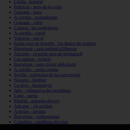
Lleida - bossòst
Palencia - itero-de-la-vega
Granada - baza
A-coruña - pontedeume
Granada - válor
Cuenca - las-pedroñeras
A-coruña - carral
Valencia - puçol
Santa-cruz-de-tenerife - los-llanos-de-aridane
Barcelona - sant-sadurní-d39anoia
Alicante - el-poble-nou-de-benitatxell
Las-palmas - tuineje
Barcelona - sant-vicenç-dels-horts
A-coruña - santa-comba
Sevilla - valencina-de-la-concepción
Navarra - lumbier
La-rioja - fuenmayor
Jaén - villanueva-del-arzobispo
Lugo - sarria
Madrid - arganda-del-rey
Alicante - els-poblets
Asturias - laviana
Barcelona - vallgorguina
Cantabria - santillana-del-mar
Zamora - santa-maría-de-la-vega