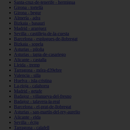
Santa-cruz-de-tenerife - hermigua
Girona - tortellà
Girona - begur
Almería - adra
Bizkaia - basauri
Madrid - aranjuez
Sevilla - castilleja-de-la-cuesta
Barcelona - esplugues-de-llobregat
Bizkaia - sopela
Asturias - piloña
Asturias - tapia-de-casariego
Alicante - castalla
Lleida - tremp
Tarragona - móra-d39ebre
Valencia - silla
Huelva - isla-cristina
La-rioja - calahorra
Madrid - getafe
Badajoz - villanueva-del-fresno
Badajoz - talavera-la-real
Barcelona - el-prat-de-llobregat
Asturias - san-martín-del-rey-aurelio
Alicante - elda
Sevilla - écija
Tarragona - calafell