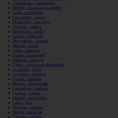
Guadalajara - guadalajara
Madrid - las-rozas-de-madrid
León - ponferrada
Las-palmas - pájara
Pontevedra - sanxenxo
Valencia - cullera
Barcelona - calella
Girona - l39escala
Illes-balears - consell
Málaga - torrox
Cádiz - algeciras
Girona - palafrugell
Palencia - palencia
Cádiz - chiclana-de-la-frontera
A-coruña - ferrol
A-coruña - monfero
Girona - palamós
Madrid - fuenlabrada
Las-palmas - antigua
Cuenca - cuenca
Madrid - alcobendas
Lugo - lugo
Ourense - ourense
Madrid - alcorcón
Cáceres - cáceres