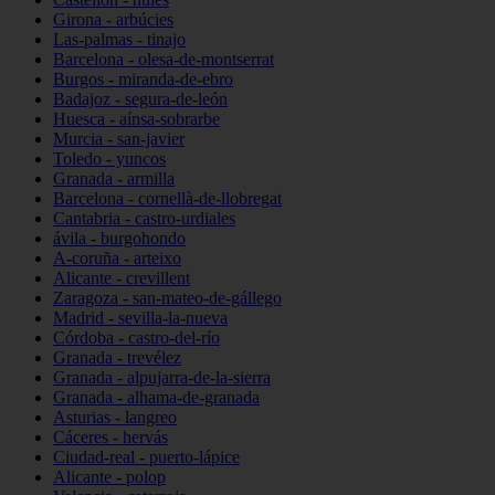
Girona - arbúcies
Las-palmas - tinajo
Barcelona - olesa-de-montserrat
Burgos - miranda-de-ebro
Badajoz - segura-de-león
Huesca - aínsa-sobrarbe
Murcia - san-javier
Toledo - yuncos
Granada - armilla
Barcelona - cornellà-de-llobregat
Cantabria - castro-urdiales
ávila - burgohondo
A-coruña - arteixo
Alicante - crevillent
Zaragoza - san-mateo-de-gállego
Madrid - sevilla-la-nueva
Córdoba - castro-del-río
Granada - trevélez
Granada - alpujarra-de-la-sierra
Granada - alhama-de-granada
Asturias - langreo
Cáceres - hervás
Ciudad-real - puerto-lápice
Alicante - polop