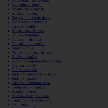
Pontevedra - pontevedra
Las-palmas - mogán
Illes-balears - es-castell
Alicante - villena
Burgos - aranda-de-duero
Pontevedra - cambados
Cáceres - trujillo
Illes-balears - felanitx
Sevilla - bormujos
Ourense - celanova
Granada - pinos-genil
Murcia - mula
Madrid - colmenar-de-oreja
Huelva - calañas
A-coruña - a-pobra-do-caramiñal
Segovia - chañe
Teruel - camañas
Badajoz - la-roca-de-la-sierra
Badajoz - guareña
Cáceres - caminomorisco
Ciudad-real - malagón
Asturias - mieres
Huesca - castejón-de-sos
Cantabria - hazas-de-cesto
Pontevedra - arbo