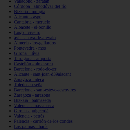
Valladolid - zaratán
Córdoba - almodóvar-del-río
Bizkaia - mungia
Alicante - aspe
Cantabria - meruelo
Albacete - el-bonillo
Lugo - viveiro
ávila - nava-de-arévalo
Almería - los-gallardos
Pontevedra - mos
Girona - llívia
Tarragona - amposta
Castellón - almassora
Barcelona - roda-de-ter
Alicante - sant-joan-d39alacant
Zaragoza - ateca
Toledo - seseña
Barcelona - sant-esteve-sesrovires
Zaragoza - tarazona
Bizkaia - balmaseda
Valencia - massanassa
Girona - puigcerdà
Valencia - petrés
Palencia - carrión-de-los-condes
Las-palmas - haría