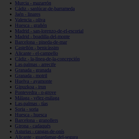
Murcia - mazarrón
Cádiz - sanlúcar-de-barrameda
Jaén - linares
Valencia - oliva
Huesca - grañén
Madrid - san-lorenzo-de-el-escorial
Madrid - boadilla-del-monte
Barcelona - pineda-de-mar
Castellón - benicàssim
Alicante - el-campello
Cádiz - la-línea-de-la-concepción
Las-palmas - arrecife
Granada - granada
Granada - motril
Huelva - ayamonte
Gipuzkoa - irun
Pontevedra - o-grove
Málaga - vélez-málaga
Las-palmas - tías
Soria - soria
Huesca - huesca
Barcelona - granollers
Girona - cadaqués
Asturias - cangas-de-onís
Alicante - guardamar-del-segura