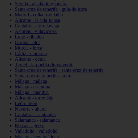
Sevilla - alcalá-de-guadaíra
Santa-cruz-de-tenerife - guía-de-isora
Madrid - collado-villalba
Alicante - la-vila-joiosa
Cantabria - torrelavega
Asturias - villaviciosa
Lugo - ribadeo
Girona - olot
Murcia - lorca
Cádiz - chipiona
Alicante - dénia
Teruel - la-puebla-de-valverde
Santa-cruz-de-tenerife - santa-cruz-de-tenerife
Santa-cruz-de-tenerife - arafo
Málaga - málaga
Málaga - estepona
Málaga - manilva
Alicante - torrevieja
León - león
Navarra - uharte
Cantabria - santander
Salamanca - salamanca
Bizkaia - getxo
Valladolid - valladolid
Málaga - benalmádena