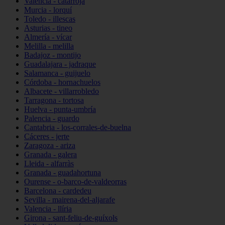
Valencia - catarroja
Murcia - lorquí
Toledo - illescas
Asturias - tineo
Almería - vícar
Melilla - melilla
Badajoz - montijo
Guadalajara - jadraque
Salamanca - guijuelo
Córdoba - hornachuelos
Albacete - villarrobledo
Tarragona - tortosa
Huelva - punta-umbría
Palencia - guardo
Cantabria - los-corrales-de-buelna
Cáceres - jerte
Zaragoza - ariza
Granada - galera
Lleida - alfarràs
Granada - guadahortuna
Ourense - o-barco-de-valdeorras
Barcelona - cardedeu
Sevilla - mairena-del-aljarafe
Valencia - llíria
Girona - sant-feliu-de-guíxols