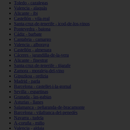
Toledo - cazalegas
Valencia - alaquàs
Alicante - ibi
Castellón - vila-real
Santa-cruz-de-tenerife - icod-de-los-vinos
Pontevedra - baiona
Cádiz - barbate
Cantabria - camargo
Valencia - alboraya
Castellón - almenara
Cáceres - jarandilla-de-la-vera
Alicante - finestrat
Santa-cruz-de-tenerife - tijarafe
Zamora - moraleja-del-vino
Gipuzkoa - ordizia
Madrid - parla
Barcelona - castellet-i-la-gornal
Sevilla - espartinas
Granada - las-gabias
Asturias - llanes
Salamanca - peñaranda-de-bracamonte
Barcelona - vilafranca-del-penedès
Navarra - tudela
A-coruña - miño
Valencia - aldaia