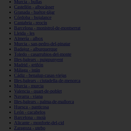
Murcia - bullas
Castellón - albocàsser
Granada - huétor-tájar
Córdoba - bujalance
Cantabria - reocín
Barcelona - monistrol-de-montserrat
Lleida - les
Almería - albox
Murcia - san-pedro-del-pinatar
Badajoz - alburquerque
Toledo - casarrubios-del-monte
Illes-balears - puigpunyent
Madrid - griñón
Málaga - istán
Cádiz - benalup-casas-viejas
Illes-balears - ciutadella-de-menorca
Murcia - murcia
Valencia - quart-de-poblet
Navarra - viana
Illes-balears - palma-de-mallorca
Huesca - panticosa
León - cacabelos
Barcelona - moià
Alicante - monforte-del-cid
Zaragoza - utebo