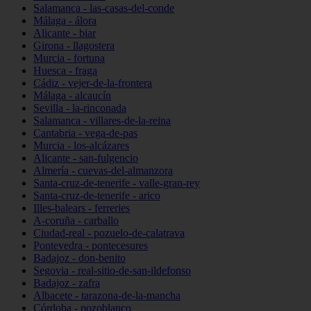
Salamanca - las-casas-del-conde
Málaga - álora
Alicante - biar
Girona - llagostera
Murcia - fortuna
Huesca - fraga
Cádiz - vejer-de-la-frontera
Málaga - alcaucín
Sevilla - la-rinconada
Salamanca - villares-de-la-reina
Cantabria - vega-de-pas
Murcia - los-alcázares
Alicante - san-fulgencio
Almería - cuevas-del-almanzora
Santa-cruz-de-tenerife - valle-gran-rey
Santa-cruz-de-tenerife - arico
Illes-balears - ferreries
A-coruña - carballo
Ciudad-real - pozuelo-de-calatrava
Pontevedra - pontecesures
Badajoz - don-benito
Segovia - real-sitio-de-san-ildefonso
Badajoz - zafra
Albacete - tarazona-de-la-mancha
Córdoba - pozoblanco