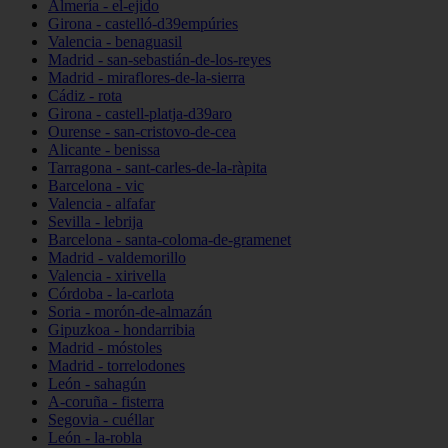
Almería - el-ejido
Girona - castelló-d39empúries
Valencia - benaguasil
Madrid - san-sebastián-de-los-reyes
Madrid - miraflores-de-la-sierra
Cádiz - rota
Girona - castell-platja-d39aro
Ourense - san-cristovo-de-cea
Alicante - benissa
Tarragona - sant-carles-de-la-ràpita
Barcelona - vic
Valencia - alfafar
Sevilla - lebrija
Barcelona - santa-coloma-de-gramenet
Madrid - valdemorillo
Valencia - xirivella
Córdoba - la-carlota
Soria - morón-de-almazán
Gipuzkoa - hondarribia
Madrid - móstoles
Madrid - torrelodones
León - sahagún
A-coruña - fisterra
Segovia - cuéllar
León - la-robla