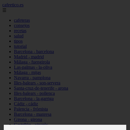
cafeetico.es
☰
cafeteras
consejos
recetas
salud
tipos
tutorial
Barcelona - barcelona
Madrid - madrid
Málaga - fuengirola
Las-palmas - la-oliva
Málaga - mijas
Navarra - pamplona
Illes-balears - son-servera
Santa-cruz-de-tenerife - arona
Illes-balears - pollença
Barcelona - la-garriga
Cádiz - cádiz
Palencia - frómista
Barcelona - manresa
Girona - girona
Castellón - vinaròs
Illes-balears - capdepera