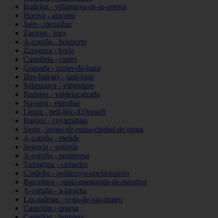
Badajoz - villanueva-de-la-serena
Huelva - aracena
Jaén - mengíbar
Zamora - toro
A-coruña - boimorto
Zaragoza - borja
Cantabria - cartes
Granada - cortes-de-baza
Illes-balears - sant-joan
Salamanca - vitigudino
Badajoz - valdelacalzada
Navarra - esteribar
Lleida - bell-lloc-d39urgell
Burgos - covarrubias
Soria - burgo-de-osma-ciudad-de-osma
A-coruña - melide
Segovia - segovia
A-coruña - ponteceso
Tarragona - camarles
Córdoba - peñarroya-pueblonuevo
Barcelona - santa-margarida-de-montbui
A-coruña - a-laracha
Las-palmas - vega-de-san-mateo
Castellón - orpesa
Castellón - burriana