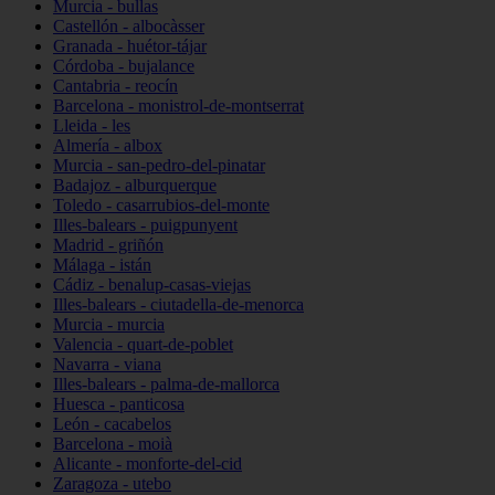
Murcia - bullas
Castellón - albocàsser
Granada - huétor-tájar
Córdoba - bujalance
Cantabria - reocín
Barcelona - monistrol-de-montserrat
Lleida - les
Almería - albox
Murcia - san-pedro-del-pinatar
Badajoz - alburquerque
Toledo - casarrubios-del-monte
Illes-balears - puigpunyent
Madrid - griñón
Málaga - istán
Cádiz - benalup-casas-viejas
Illes-balears - ciutadella-de-menorca
Murcia - murcia
Valencia - quart-de-poblet
Navarra - viana
Illes-balears - palma-de-mallorca
Huesca - panticosa
León - cacabelos
Barcelona - moià
Alicante - monforte-del-cid
Zaragoza - utebo