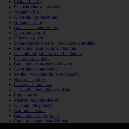
Lleida - bossòst
Palencia - itero-de-la-vega
Granada - baza
A-coruña - pontedeume
Granada - válor
Cuenca - las-pedroñeras
A-coruña - carral
Valencia - puçol
Santa-cruz-de-tenerife - los-llanos-de-aridane
Barcelona - sant-sadurní-d39anoia
Alicante - el-poble-nou-de-benitatxell
Las-palmas - tuineje
Barcelona - sant-vicenç-dels-horts
A-coruña - santa-comba
Sevilla - valencina-de-la-concepción
Navarra - lumbier
La-rioja - fuenmayor
Jaén - villanueva-del-arzobispo
Lugo - sarria
Madrid - arganda-del-rey
Alicante - els-poblets
Asturias - laviana
Barcelona - vallgorguina
Cantabria - santillana-del-mar
Zamora - santa-maría-de-la-vega