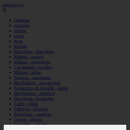
cafeetico.es
☰
cafeteras
consejos
recetas
salud
tipos
tutorial
Barcelona - barcelona
Madrid - madrid
Málaga - fuengirola
Las-palmas - la-oliva
Málaga - mijas
Navarra - pamplona
Illes-balears - son-servera
Santa-cruz-de-tenerife - arona
Illes-balears - pollença
Barcelona - la-garriga
Cádiz - cádiz
Palencia - frómista
Barcelona - manresa
Girona - girona
Castellón - vinaròs
Illes-balears - capdepera