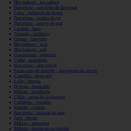
Illes-balears - ses-salines
Barcelona - sant-feliu-de-llobregat
Lugo - monforte-de-lemos
Barcelona - molins-de-rei
Barcelona - arenys-de-mar
La-rioja - haro
Asturias - cudillero
Girona - banyoles
Illes-balears - inca
Illes-balears - artà
Guadalajara - sigüenza
Cádiz - grazalema
Barcelona - sant-celoni
Santa-cruz-de-tenerife - san-miguel-de-abona
Castellón - benicarló
León - astorga
Bizkaia - barakaldo
Málaga - benahavís
Cádiz - arcos-de-la-frontera
Cantabria - comillas
Madrid - coslada
Barcelona - malgrat-de-mar
Jaén - úbeda
Málaga - antequera
Málaga - rincón-de-la-victoria