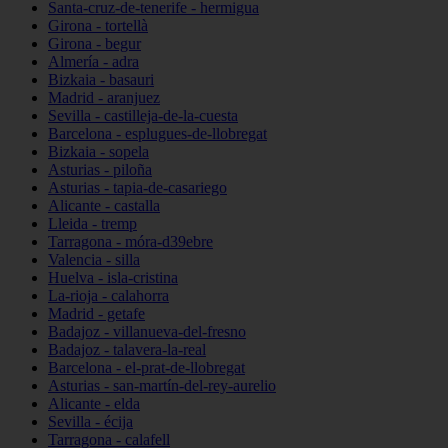
Santa-cruz-de-tenerife - hermigua
Girona - tortellà
Girona - begur
Almería - adra
Bizkaia - basauri
Madrid - aranjuez
Sevilla - castilleja-de-la-cuesta
Barcelona - esplugues-de-llobregat
Bizkaia - sopela
Asturias - piloña
Asturias - tapia-de-casariego
Alicante - castalla
Lleida - tremp
Tarragona - móra-d39ebre
Valencia - silla
Huelva - isla-cristina
La-rioja - calahorra
Madrid - getafe
Badajoz - villanueva-del-fresno
Badajoz - talavera-la-real
Barcelona - el-prat-de-llobregat
Asturias - san-martín-del-rey-aurelio
Alicante - elda
Sevilla - écija
Tarragona - calafell