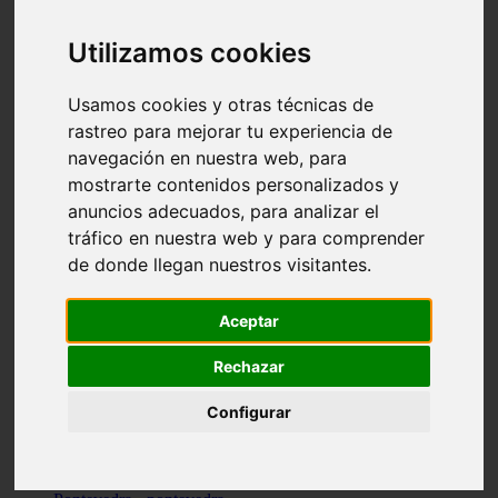
Valencia - valencia
Málaga - nerja
Utilizamos cookies
Girona - blanes
A-coruña - santiago-de-compostela
Málaga - marbella
Usamos cookies y otras técnicas de
Tarragona - tarragona
rastreo para mejorar tu experiencia de
Asturias - gijón
navegación en nuestra web, para
Girona - figueres
Alicante - santa-pola
mostrarte contenidos personalizados y
Madrid - leganés
anuncios adecuados, para analizar el
Almería - roquetas-de-mar
tráfico en nuestra web y para comprender
Girona - tossa-de-mar
Barcelona - sant-cugat-del-vallès
de donde llegan nuestros visitantes.
Alicante - l39alfàs-del-pi
Barcelona - vilanova-i-la-geltrú
Illes-balears - alcúdia
Aceptar
Castellón - peñíscola
Barcelona - mataró
Rechazar
ávila - ávila
Illes-balears - sant-antoni-de-portmany
Configurar
Illes-balears - sant-josep-de-sa-talaia
Tarragona - reus
Barcelona - badalona
Santa-cruz-de-tenerife - san-cristóbal-de-la-laguna