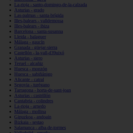
La-rioja - santo-domingo-de-la-calzada
Asturias - grado
Las-palmas - santa-brígida
Illes-balears - valldemossa
Illes-balears - ibiza
Barcelona - santa-susanna
Lleida - balaguer
Málaga - gaucín
Granada - güejar-sierra
Castellón - la-vall-d39uixó
Asturias - siero
Teruel - alcañiz
Huesca - monzón
Huesca - sabiñánigo
Alicante - catral
Segovia - turégano
Tarragona - horta-de-sant-joan
Asturias - castrillón
Cantabria - colindres
La-rioja - arnedo
Málaga - mollina
Gipuzkoa - andoain
Bizkaia - sestao
Salamanca - alba-de-tormes
Valladolid - urueña