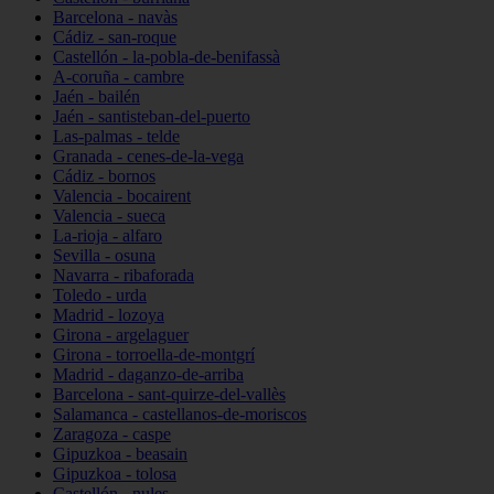
Barcelona - navàs
Cádiz - san-roque
Castellón - la-pobla-de-benifassà
A-coruña - cambre
Jaén - bailén
Jaén - santisteban-del-puerto
Las-palmas - telde
Granada - cenes-de-la-vega
Cádiz - bornos
Valencia - bocairent
Valencia - sueca
La-rioja - alfaro
Sevilla - osuna
Navarra - ribaforada
Toledo - urda
Madrid - lozoya
Girona - argelaguer
Girona - torroella-de-montgrí
Madrid - daganzo-de-arriba
Barcelona - sant-quirze-del-vallès
Salamanca - castellanos-de-moriscos
Zaragoza - caspe
Gipuzkoa - beasain
Gipuzkoa - tolosa
Castellón - nules