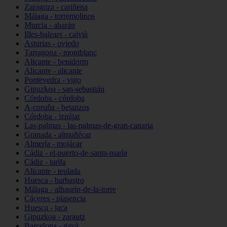
Zaragoza - cariñena
Málaga - torremolinos
Murcia - abarán
Illes-balears - calvià
Asturias - oviedo
Tarragona - montblanc
Alicante - benidorm
Alicante - alicante
Pontevedra - vigo
Gipuzkoa - san-sebastián
Córdoba - córdoba
A-coruña - betanzos
Córdoba - iznájar
Las-palmas - las-palmas-de-gran-canaria
Granada - almuñécar
Almería - mojácar
Cádiz - el-puerto-de-santa-maría
Cádiz - tarifa
Alicante - teulada
Huesca - barbastro
Málaga - alhaurín-de-la-torre
Cáceres - plasencia
Huesca - jaca
Gipuzkoa - zarautz
Barcelona - gavà