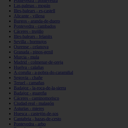
Pontevedra - pontevedra
Las-palmas - mogán
Illes-balears - es-castell
Alicante - villena
Burgos - aranda-de-duero
Pontevedra - cambados
Cáceres - trujillo
Illes-balears - felanitx
Sevilla - bormujos
Ourense - celanova
Granada - pinos-genil
Murcia - mula
Madrid - colmenar-de-oreja
Huelva - calañas
A-coruña - a-pobra-do-caramiñal
Segovia - chañe
Teruel - camañas
Badajoz - la-roca-de-la-sierra
Badajoz - guareña
Cáceres - caminomorisco
Ciudad-real - malagón
Asturias - mieres
Huesca - castejón-de-sos
Cantabria - hazas-de-cesto
Pontevedra - arbo