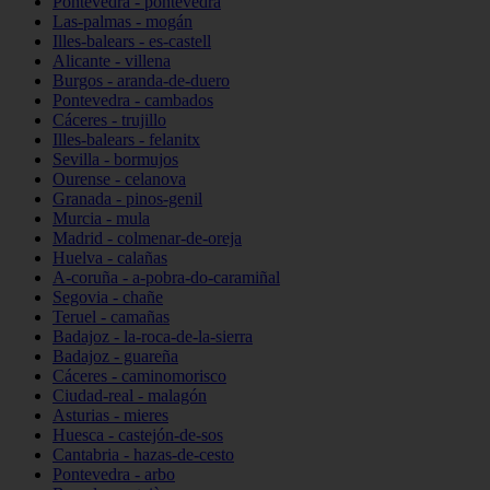
Pontevedra - pontevedra
Las-palmas - mogán
Illes-balears - es-castell
Alicante - villena
Burgos - aranda-de-duero
Pontevedra - cambados
Cáceres - trujillo
Illes-balears - felanitx
Sevilla - bormujos
Ourense - celanova
Granada - pinos-genil
Murcia - mula
Madrid - colmenar-de-oreja
Huelva - calañas
A-coruña - a-pobra-do-caramiñal
Segovia - chañe
Teruel - camañas
Badajoz - la-roca-de-la-sierra
Badajoz - guareña
Cáceres - caminomorisco
Ciudad-real - malagón
Asturias - mieres
Huesca - castejón-de-sos
Cantabria - hazas-de-cesto
Pontevedra - arbo