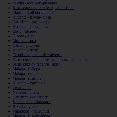
Sevilla - alcalá-de-guadaíra
Santa-cruz-de-tenerife - guía-de-isora
Madrid - collado-villalba
Alicante - la-vila-joiosa
Cantabria - torrelavega
Asturias - villaviciosa
Lugo - ribadeo
Girona - olot
Murcia - lorca
Cádiz - chipiona
Alicante - dénia
Teruel - la-puebla-de-valverde
Santa-cruz-de-tenerife - santa-cruz-de-tenerife
Santa-cruz-de-tenerife - arafo
Málaga - málaga
Málaga - estepona
Málaga - manilva
Alicante - torrevieja
León - león
Navarra - uharte
Cantabria - santander
Salamanca - salamanca
Bizkaia - getxo
Valladolid - valladolid
Málaga - benalmádena