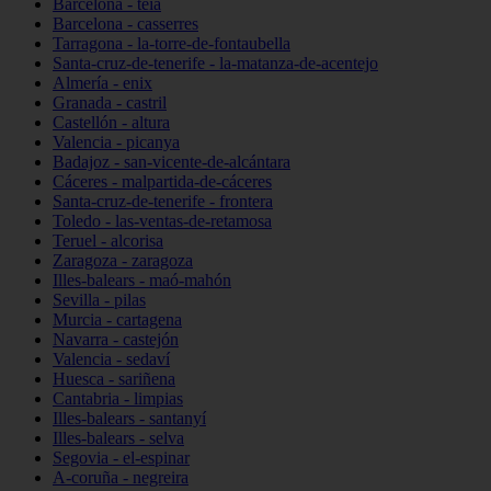
Barcelona - teià
Barcelona - casserres
Tarragona - la-torre-de-fontaubella
Santa-cruz-de-tenerife - la-matanza-de-acentejo
Almería - enix
Granada - castril
Castellón - altura
Valencia - picanya
Badajoz - san-vicente-de-alcántara
Cáceres - malpartida-de-cáceres
Santa-cruz-de-tenerife - frontera
Toledo - las-ventas-de-retamosa
Teruel - alcorisa
Zaragoza - zaragoza
Illes-balears - maó-mahón
Sevilla - pilas
Murcia - cartagena
Navarra - castejón
Valencia - sedaví
Huesca - sariñena
Cantabria - limpias
Illes-balears - santanyí
Illes-balears - selva
Segovia - el-espinar
A-coruña - negreira