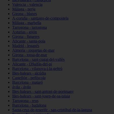
Valencia - valencia
Málaga - nerja
Girona - blanes
A-coruña - santiago-de-compostela
Málaga - marbella
Tarragona - tarragona
Asturias - gijón
Girona - figueres
Alicante - santa-pola
Madrid - leganés
Almería - roquetas-de-mar
Girona - tossa-de-mar
Barcelona - sant-cugat-del-vallès
Alicante - l39alfàs-del-pi
Barcelona - vilanova-i-la-geltrú
Illes-balears - alcúdia
Castellón - peñíscola
Barcelona - mataró
ávila - ávila
Illes-balears - sant-antoni-de-portmany
Illes-balears - sant-josep-de-sa-talaia
Tarragona - reus
Barcelona - badalona
Santa-cruz-de-tenerife - san-cristóbal-de-la-laguna