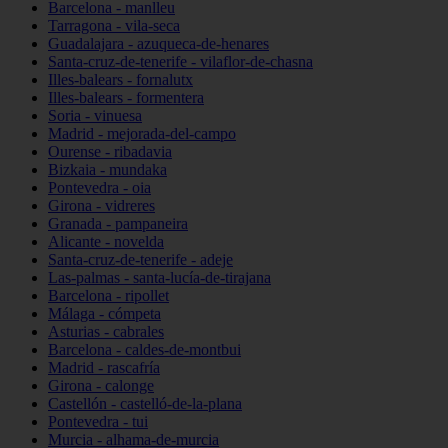
Barcelona - manlleu
Tarragona - vila-seca
Guadalajara - azuqueca-de-henares
Santa-cruz-de-tenerife - vilaflor-de-chasna
Illes-balears - fornalutx
Illes-balears - formentera
Soria - vinuesa
Madrid - mejorada-del-campo
Ourense - ribadavia
Bizkaia - mundaka
Pontevedra - oia
Girona - vidreres
Granada - pampaneira
Alicante - novelda
Santa-cruz-de-tenerife - adeje
Las-palmas - santa-lucía-de-tirajana
Barcelona - ripollet
Málaga - cómpeta
Asturias - cabrales
Barcelona - caldes-de-montbui
Madrid - rascafría
Girona - calonge
Castellón - castelló-de-la-plana
Pontevedra - tui
Murcia - alhama-de-murcia