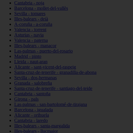
Cantabria - noja
Barcelona - mollet-del-vallès
Sevilla - tomares
Illes-balears - deià
A-coruña - a-coruña
Valencia - torrent
Asturias - navia
Valencia - paterna
Illes-balears - manacor
Las-palmas - puerto-del-rosario
Madrid - pinto
Lleida - naut-aran
Alicante - sant-vicent-del-raspeig
Santa-cruz-de-tenerife - granadilla-de-abona
Sevilla - dos-hermanas
Granada - salobreña
Santa-cruz-de-tenerife - santiago-del-teide
Cantabria - santoña
Girona - pals
Las-palmas - san-bartolomé-de-tirajana
Barcelona - igualada
Alicante - orihuela
Cantabria - laredo
Illes-balears - santa-margalida
Illes-balears - llucmajor