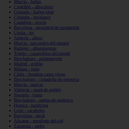
Murcia - bullas
Castellón - albocàsser
Granada - huétor-tájar
Córdoba - bujalance
Cantabria - reocín
Barcelona - monistrol-de-montserrat
Lleida - les
Almería - albox
Murcia - san-pedro-del-pinatar
Badajoz - alburquerque
Toledo - casarrubios-del-monte
Illes-balears - puigpunyent
Madrid - griñón
Málaga - istán
Cádiz - benalup-casas-viejas
Illes-balears - ciutadella-de-menorca
Murcia - murcia
Valencia - quart-de-poblet
Navarra - viana
Illes-balears - palma-de-mallorca
Huesca - panticosa
León - cacabelos
Barcelona - moià
Alicante - monforte-del-cid
Zaragoza - utebo