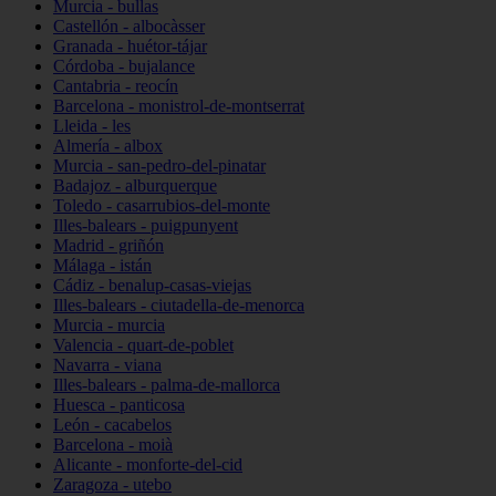
Murcia - bullas
Castellón - albocàsser
Granada - huétor-tájar
Córdoba - bujalance
Cantabria - reocín
Barcelona - monistrol-de-montserrat
Lleida - les
Almería - albox
Murcia - san-pedro-del-pinatar
Badajoz - alburquerque
Toledo - casarrubios-del-monte
Illes-balears - puigpunyent
Madrid - griñón
Málaga - istán
Cádiz - benalup-casas-viejas
Illes-balears - ciutadella-de-menorca
Murcia - murcia
Valencia - quart-de-poblet
Navarra - viana
Illes-balears - palma-de-mallorca
Huesca - panticosa
León - cacabelos
Barcelona - moià
Alicante - monforte-del-cid
Zaragoza - utebo