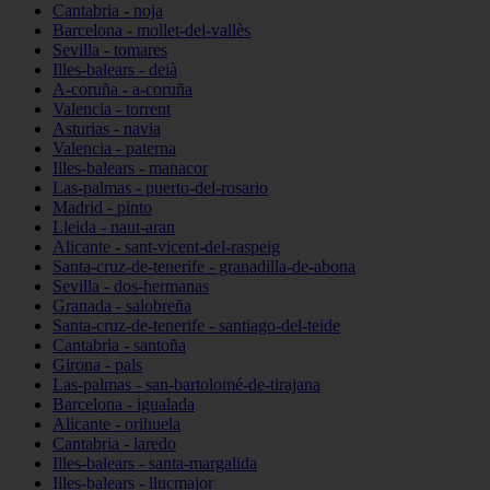
Cantabria - noja
Barcelona - mollet-del-vallès
Sevilla - tomares
Illes-balears - deià
A-coruña - a-coruña
Valencia - torrent
Asturias - navia
Valencia - paterna
Illes-balears - manacor
Las-palmas - puerto-del-rosario
Madrid - pinto
Lleida - naut-aran
Alicante - sant-vicent-del-raspeig
Santa-cruz-de-tenerife - granadilla-de-abona
Sevilla - dos-hermanas
Granada - salobreña
Santa-cruz-de-tenerife - santiago-del-teide
Cantabria - santoña
Girona - pals
Las-palmas - san-bartolomé-de-tirajana
Barcelona - igualada
Alicante - orihuela
Cantabria - laredo
Illes-balears - santa-margalida
Illes-balears - llucmajor