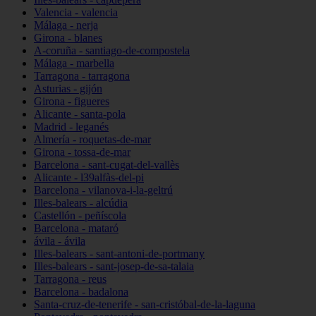
Valencia - valencia
Málaga - nerja
Girona - blanes
A-coruña - santiago-de-compostela
Málaga - marbella
Tarragona - tarragona
Asturias - gijón
Girona - figueres
Alicante - santa-pola
Madrid - leganés
Almería - roquetas-de-mar
Girona - tossa-de-mar
Barcelona - sant-cugat-del-vallès
Alicante - l39alfàs-del-pi
Barcelona - vilanova-i-la-geltrú
Illes-balears - alcúdia
Castellón - peñíscola
Barcelona - mataró
ávila - ávila
Illes-balears - sant-antoni-de-portmany
Illes-balears - sant-josep-de-sa-talaia
Tarragona - reus
Barcelona - badalona
Santa-cruz-de-tenerife - san-cristóbal-de-la-laguna