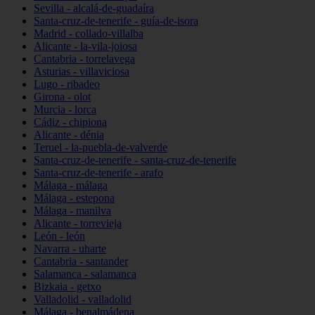
Sevilla - alcalá-de-guadaíra
Santa-cruz-de-tenerife - guía-de-isora
Madrid - collado-villalba
Alicante - la-vila-joiosa
Cantabria - torrelavega
Asturias - villaviciosa
Lugo - ribadeo
Girona - olot
Murcia - lorca
Cádiz - chipiona
Alicante - dénia
Teruel - la-puebla-de-valverde
Santa-cruz-de-tenerife - santa-cruz-de-tenerife
Santa-cruz-de-tenerife - arafo
Málaga - málaga
Málaga - estepona
Málaga - manilva
Alicante - torrevieja
León - león
Navarra - uharte
Cantabria - santander
Salamanca - salamanca
Bizkaia - getxo
Valladolid - valladolid
Málaga - benalmádena