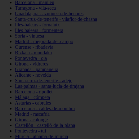
Barcelona - manlleu
Tarragona - vila-seca
Guadalajara - azuqueca-de-henares
Santa-cruz-de-tenerife - vilaflor-de-chasna
Illes-balears - fornalutx
Illes-balears - formentera
Soria - vinuesa
Madrid - mejorada-del-campo
Ourense - ribadavia
Bizkaia - mundaka
Pontevedra - oia
Girona - vidreres
Granada - pampaneira
Alicante - novelda
Santa-cruz-de-tenerife - adeje
Las-palmas - santa-lucía-de-tirajana
Barcelona - ripollet
Málaga - cómpeta
Asturias - cabrales
Barcelona - caldes-de-montbui
Madrid - rascafría
Girona - calonge
Castellón - castelló-de-la-plana
Pontevedra - tui
Murcia - alhama-de-murcia