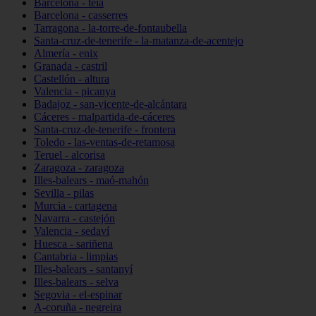
Barcelona - teià
Barcelona - casserres
Tarragona - la-torre-de-fontaubella
Santa-cruz-de-tenerife - la-matanza-de-acentejo
Almería - enix
Granada - castril
Castellón - altura
Valencia - picanya
Badajoz - san-vicente-de-alcántara
Cáceres - malpartida-de-cáceres
Santa-cruz-de-tenerife - frontera
Toledo - las-ventas-de-retamosa
Teruel - alcorisa
Zaragoza - zaragoza
Illes-balears - maó-mahón
Sevilla - pilas
Murcia - cartagena
Navarra - castejón
Valencia - sedaví
Huesca - sariñena
Cantabria - limpias
Illes-balears - santanyí
Illes-balears - selva
Segovia - el-espinar
A-coruña - negreira