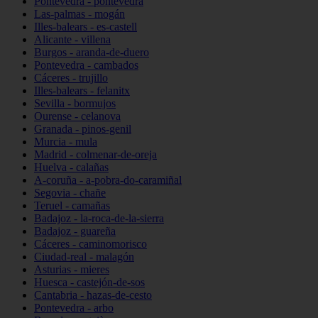
Pontevedra - pontevedra
Las-palmas - mogán
Illes-balears - es-castell
Alicante - villena
Burgos - aranda-de-duero
Pontevedra - cambados
Cáceres - trujillo
Illes-balears - felanitx
Sevilla - bormujos
Ourense - celanova
Granada - pinos-genil
Murcia - mula
Madrid - colmenar-de-oreja
Huelva - calañas
A-coruña - a-pobra-do-caramiñal
Segovia - chañe
Teruel - camañas
Badajoz - la-roca-de-la-sierra
Badajoz - guareña
Cáceres - caminomorisco
Ciudad-real - malagón
Asturias - mieres
Huesca - castejón-de-sos
Cantabria - hazas-de-cesto
Pontevedra - arbo