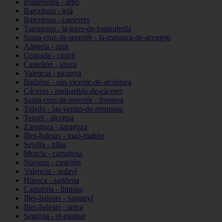
Pontevedra - arbo
Barcelona - teià
Barcelona - casserres
Tarragona - la-torre-de-fontaubella
Santa-cruz-de-tenerife - la-matanza-de-acentejo
Almería - enix
Granada - castril
Castellón - altura
Valencia - picanya
Badajoz - san-vicente-de-alcántara
Cáceres - malpartida-de-cáceres
Santa-cruz-de-tenerife - frontera
Toledo - las-ventas-de-retamosa
Teruel - alcorisa
Zaragoza - zaragoza
Illes-balears - maó-mahón
Sevilla - pilas
Murcia - cartagena
Navarra - castejón
Valencia - sedaví
Huesca - sariñena
Cantabria - limpias
Illes-balears - santanyí
Illes-balears - selva
Segovia - el-espinar