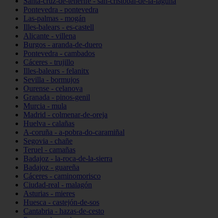
Santa-cruz-de-tenerife - san-cristóbal-de-la-laguna
Pontevedra - pontevedra
Las-palmas - mogán
Illes-balears - es-castell
Alicante - villena
Burgos - aranda-de-duero
Pontevedra - cambados
Cáceres - trujillo
Illes-balears - felanitx
Sevilla - bormujos
Ourense - celanova
Granada - pinos-genil
Murcia - mula
Madrid - colmenar-de-oreja
Huelva - calañas
A-coruña - a-pobra-do-caramiñal
Segovia - chañe
Teruel - camañas
Badajoz - la-roca-de-la-sierra
Badajoz - guareña
Cáceres - caminomorisco
Ciudad-real - malagón
Asturias - mieres
Huesca - castejón-de-sos
Cantabria - hazas-de-cesto