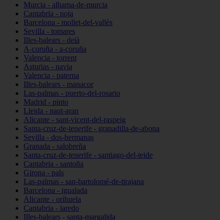
Murcia - alhama-de-murcia
Cantabria - noja
Barcelona - mollet-del-vallès
Sevilla - tomares
Illes-balears - deià
A-coruña - a-coruña
Valencia - torrent
Asturias - navia
Valencia - paterna
Illes-balears - manacor
Las-palmas - puerto-del-rosario
Madrid - pinto
Lleida - naut-aran
Alicante - sant-vicent-del-raspeig
Santa-cruz-de-tenerife - granadilla-de-abona
Sevilla - dos-hermanas
Granada - salobreña
Santa-cruz-de-tenerife - santiago-del-teide
Cantabria - santoña
Girona - pals
Las-palmas - san-bartolomé-de-tirajana
Barcelona - igualada
Alicante - orihuela
Cantabria - laredo
Illes-balears - santa-margalida