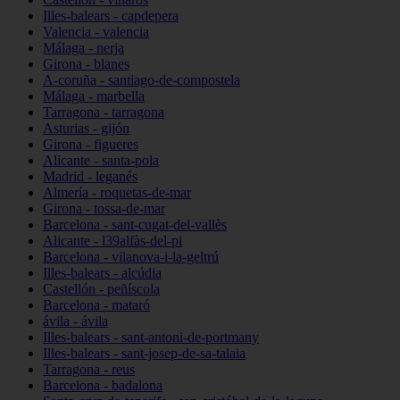
Illes-balears - capdepera
Valencia - valencia
Málaga - nerja
Girona - blanes
A-coruña - santiago-de-compostela
Málaga - marbella
Tarragona - tarragona
Asturias - gijón
Girona - figueres
Alicante - santa-pola
Madrid - leganés
Almería - roquetas-de-mar
Girona - tossa-de-mar
Barcelona - sant-cugat-del-vallès
Alicante - l39alfàs-del-pi
Barcelona - vilanova-i-la-geltrú
Illes-balears - alcúdia
Castellón - peñíscola
Barcelona - mataró
ávila - ávila
Illes-balears - sant-antoni-de-portmany
Illes-balears - sant-josep-de-sa-talaia
Tarragona - reus
Barcelona - badalona