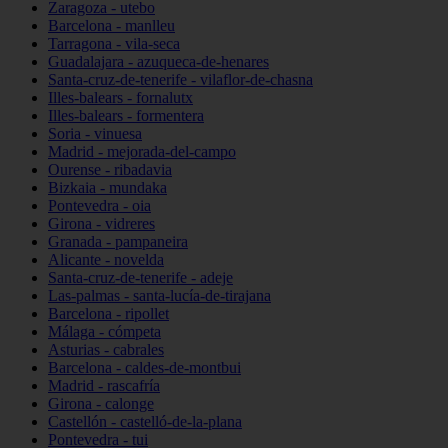
Zaragoza - utebo
Barcelona - manlleu
Tarragona - vila-seca
Guadalajara - azuqueca-de-henares
Santa-cruz-de-tenerife - vilaflor-de-chasna
Illes-balears - fornalutx
Illes-balears - formentera
Soria - vinuesa
Madrid - mejorada-del-campo
Ourense - ribadavia
Bizkaia - mundaka
Pontevedra - oia
Girona - vidreres
Granada - pampaneira
Alicante - novelda
Santa-cruz-de-tenerife - adeje
Las-palmas - santa-lucía-de-tirajana
Barcelona - ripollet
Málaga - cómpeta
Asturias - cabrales
Barcelona - caldes-de-montbui
Madrid - rascafría
Girona - calonge
Castellón - castelló-de-la-plana
Pontevedra - tui