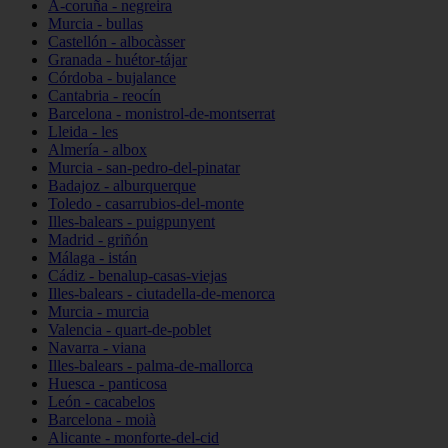
A-coruña - negreira
Murcia - bullas
Castellón - albocàsser
Granada - huétor-tájar
Córdoba - bujalance
Cantabria - reocín
Barcelona - monistrol-de-montserrat
Lleida - les
Almería - albox
Murcia - san-pedro-del-pinatar
Badajoz - alburquerque
Toledo - casarrubios-del-monte
Illes-balears - puigpunyent
Madrid - griñón
Málaga - istán
Cádiz - benalup-casas-viejas
Illes-balears - ciutadella-de-menorca
Murcia - murcia
Valencia - quart-de-poblet
Navarra - viana
Illes-balears - palma-de-mallorca
Huesca - panticosa
León - cacabelos
Barcelona - moià
Alicante - monforte-del-cid